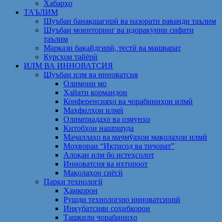
Хабарҳо
ТАЪЛИМ
Шуъбаи банақшагирӣ ва назорати раванди таълим
Шуъбаи мониторинг ва идоракунии сифати
таълим
Маркази бақайдгирӣ, тестӣ ва машварат
Курсҳои тайёрӣ
ИЛМ ВА ИННОВАТСИЯ
Шуъбаи илм ва инноватсия
Олимони мо
Ҳайати кормандон
Конференсияҳо ва чорабиниҳои илмӣ
Маҳфилҳои илмӣ
Олимпиадаҳо ва озмунҳо
Китобҳои нашршуда
Маҷаллаҳо ва маҷмӯаҳои мақолаҳои илмӣ
Моҳвораи “Иқтисод ва тиҷорат”
Алоқаи илм бо истеҳсолот
Инноватсия ва ихтироот
Мақолаҳои сиёсӣ
Парки технологӣ
Ҳамкорон
Рушди технологию инноватсионӣ
Инкубатсияи соҳибкорон
Ташкили чорабиниҳо