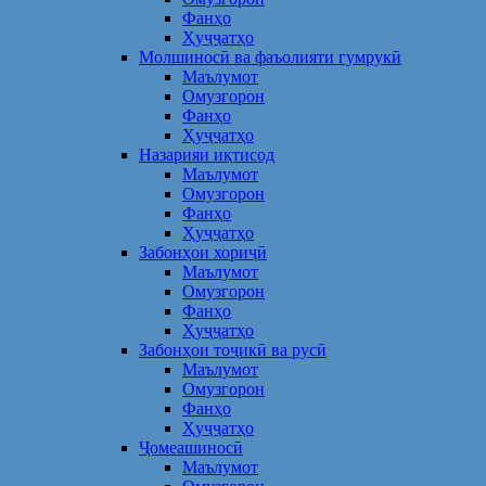
Фанҳо
Ҳуҷҷатҳо
Молшиносӣ ва фаъолияти гумрукӣ
Маълумот
Омузгорон
Фанҳо
Ҳуҷҷатҳо
Назарияи иқтисод
Маълумот
Омузгорон
Фанҳо
Ҳуҷҷатҳо
Забонҳои хориҷӣ
Маълумот
Омузгорон
Фанҳо
Ҳуҷҷатҳо
Забонҳои тоҷикӣ ва русӣ
Маълумот
Омузгорон
Фанҳо
Ҳуҷҷатҳо
Ҷомеашиносӣ
Маълумот