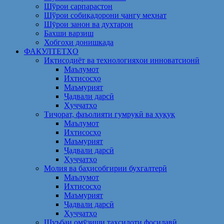
Шўрои сарпарастон
Шўрои собиқадорони ҷангу меҳнат
Шӯрои занон ва духтарон
Бахши варзиш
Хобгоҳи донишкада
ФАКУЛТЕТҲО
Иқтисодиёт ва технологияҳои инноватсионӣ
Маълумот
Ихтисосҳо
Маъмурият
Ҷадвали дарсӣ
Ҳуҷҷатҳо
Тиҷорат, фаъолияти гумрукӣ ва ҳуқуқ
Маълумот
Ихтисосҳо
Маъмурият
Ҷадвали дарсӣ
Ҳуҷҷатҳо
Молия ва баҳисобгирии бухгалтерӣ
Маълумот
Ихтисосҳо
Маъмурият
Ҷадвали дарсӣ
Ҳуҷҷатҳо
Шуъбаи омӯзиши таҳсилоти фосилавӣ