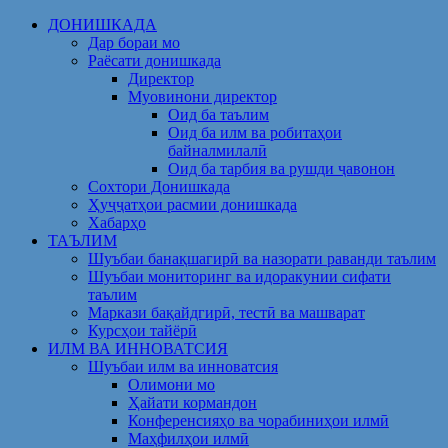
Skip
ДОНИШКАДА
to
Дар бораи мо
content
Раёсати донишкада
Директор
Муовинони директор
Оид ба таълим
Оид ба илм ва робитаҳои
байналмилалӣ
Оид ба тарбия ва рушди ҷавонон
Сохтори Донишкада
Ҳуҷҷатҳои расмии донишкада
Хабарҳо
ТАЪЛИМ
Шуъбаи банақшагирӣ ва назорати раванди таълим
Шуъбаи мониторинг ва идоракунии сифати
таълим
Маркази бақайдгирӣ, тестӣ ва машварат
Курсҳои тайёрӣ
ИЛМ ВА ИННОВАТСИЯ
Шуъбаи илм ва инноватсия
Олимони мо
Ҳайати кормандон
Конференсияҳо ва чорабиниҳои илмӣ
Маҳфилҳои илмӣ