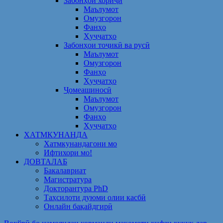
Забонҳои хориҷӣ
Маълумот
Омузгорон
Фанҳо
Ҳуҷҷатҳо
Забонҳои тоҷикӣ ва русӣ
Маълумот
Омузгорон
Фанҳо
Ҳуҷҷатҳо
Ҷомеашиносӣ
Маълумот
Омузгорон
Фанҳо
Ҳуҷҷатҳо
ХАТМКУНАНДА
Хатмкунандагони мо
Ифтихори мо!
ДОВТАЛАБ
Бакалавриат
Магистратура
Докторантура PhD
Таҳсилоти дуюми олии касбӣ
Онлайн бақайдгирӣ