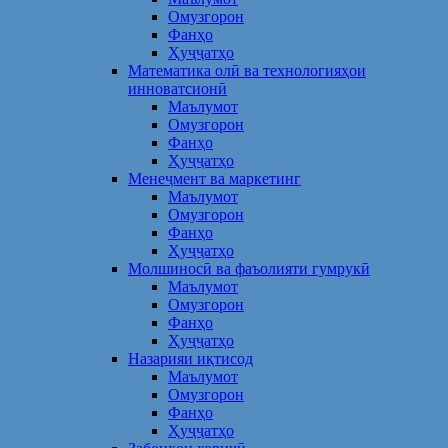
Омузгорон
Фанҳо
Ҳуҷҷатҳо
Математика олӣ ва технологияҳои
инноватсионӣ
Маълумот
Омузгорон
Фанҳо
Ҳуҷҷатҳо
Менеҷмент ва маркетинг
Маълумот
Омузгорон
Фанҳо
Ҳуҷҷатҳо
Молшиносӣ ва фаъолияти гумрукӣ
Маълумот
Омузгорон
Фанҳо
Ҳуҷҷатҳо
Назарияи иқтисод
Маълумот
Омузгорон
Фанҳо
Ҳуҷҷатҳо