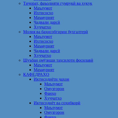
Тиҷорат, фаъолияти гумрукӣ ва ҳуқуқ
Маълумот
Ихтисосҳо
Маъмурият
Ҷадвали дарсӣ
Ҳуҷҷатҳо
Молия ва баҳисобгирии бухгалтерӣ
Маълумот
Ихтисосҳо
Маъмурият
Ҷадвали дарсӣ
Ҳуҷҷатҳо
Шуъбаи омӯзиши таҳсилоти фосилавӣ
Маълумот
Маъмурият
КАФЕДРАҲО
Иқтисодиёти ҷаҳон
Маълумот
Омузгорон
Фанҳо
Ҳуҷҷатҳо
Иқтисодиёт ва соҳибкорӣ
Маълумот
Омузгорон
Фанҳо