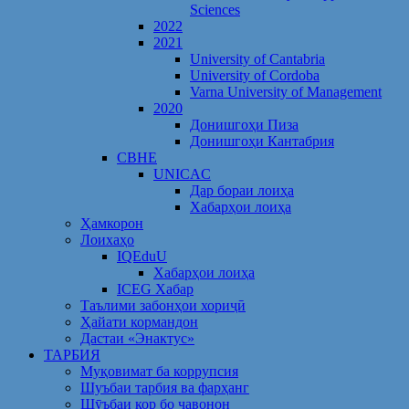
Sciences
2022
2021
University of Cantabria
University of Cordoba
Varna University of Management
2020
Донишгоҳи Пиза
Донишгоҳи Кантабрия
CBHE
UNICAC
Дар бораи лоиҳа
Хабарҳои лоиҳа
Ҳамкорон
Лоихаҳо
IQEduU
Хабарҳои лоиҳа
ICEG Хабар
Таълими забонҳои хориҷӣ
Ҳайати кормандон
Дастаи «Энактус»
ТАРБИЯ
Муқовимат ба коррупсия
Шуъбаи тарбия ва фарҳанг
Шӯъбаи кор бо ҷавонон