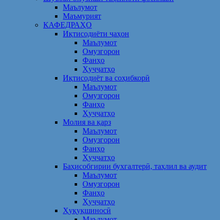
Маълумот
Маъмурият
КАФЕДРАҲО
Иқтисодиёти ҷаҳон
Маълумот
Омузгорон
Фанҳо
Ҳуҷҷатҳо
Иқтисодиёт ва соҳибкорӣ
Маълумот
Омузгорон
Фанҳо
Ҳуҷҷатҳо
Молия ва қарз
Маълумот
Омузгорон
Фанҳо
Ҳуҷҷатҳо
Баҳисобгирии бухгалтерӣ, таҳлил ва аудит
Маълумот
Омузгорон
Фанҳо
Ҳуҷҷатҳо
Ҳуқуқшиносӣ
Маълумот