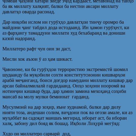
ҷомеаи ҷаҳонӣ хатари зиёде эҷод кардааст, метавонад на танҳо
ба як миллату халқият, балки ба нестии аксари миллату
давлатҳо оварда расонад.
Дар ниқоби ислом ин гурӯҳҳо давлатҳои тинҷу оромро ба
майдони ҷанг табдил дода истодаанд. Ин ҳамон гурӯҳест, ки
аз фарҳангу тамаддуни миллати худ бехабаранд ва дониши
казоӣ надоранд.
Миллатеро рафт чун оин зи даст,
Мисли хок аъзои ӯ аз ҳам шикаст.
Ҷавононе, ки ба гурӯҳҳои террористию экстремистӣ шомил
шудаанду ба муқобили сохти конститутсионии кишварҳои
арабӣ меҷанганд, боиси доғдор намудани миллату кишвар дар
арсаи байналмилалӣ гардидаанд. Онҳо хоҳони нооромӣ ва
нотинҷии кишвар буда, дар ҳамин замина мехоҳанд соҳиби
мансаб ва молу мулки беминнат гарданд.
Мусулмонӣ на дар зоҳир, яъне худнамоӣ, балки дар дилу
нияти тоза, андешаи солим, виҷдони пок ва оғози амале, ки аз
муҳаббат ва садоқат маншаъ мегирад, иборат аст, ба ибораи
халқ, забону дил бояд як бошад. Иқболи Лоҳурӣ мегӯяд:
Худо он миллатеро сарварӣ дод,