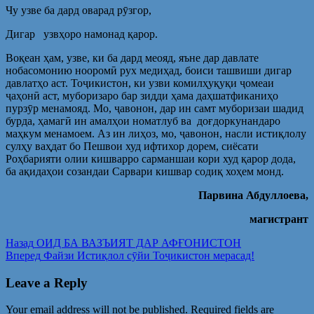
Чу узве ба дард оварад рӯзгор,
Дигар узвҳоро намонад қарор.
Воқеан ҳам, узве, ки ба дард меояд, яъне дар давлате
нобасомонию нооромӣ рух медиҳад, боиси ташвиши дигар
давлатҳо аст. Тоҷикистон, ки узви комилҳуқуқи ҷомеаи
ҷаҳонӣ аст, муборизаро бар зидди ҳама даҳшатфиканиҳо
пурзӯр менамояд. Мо, ҷавонон, дар ин самт муборизаи шадид
бурда, ҳамагӣ ин амалҳои номатлуб ва доғдоркунандаро
маҳкум менамоем. Аз ин лиҳоз, мо, ҷавонон, насли истиқлолу
сулҳу ваҳдат бо Пешвои худ ифтихор дорем, сиёсати
Роҳбарияти олии кишварро сарманшаи кори худ қарор дода,
ба ақидаҳои созандаи Сарвари кишвар содиқ хоҳем монд.
Парвина Абдуллоева,
магистрант
Post
Предыдущая
Назад
ОИД БА ВАЗЪИЯТ ДАР АФҒОНИСТОН
запись:
Следующая
Вперед
Файзи Истиқлол сӯйи Тоҷикистон мерасад!
navigation
запись:
Leave a Reply
Your email address will not be published.
Required fields are