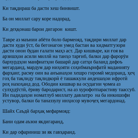
Ки тақдираш ба дасти хеш бинвишт.
Ба он миллат сару коре надорад,
Ки деҳқонаш барои дигарон кишт.
Тавре аз маънии абёти боло бармеояд, тақдири миллат дар
дасти худи ӯст, ба бегонагон умед бастан ва хидматгузори
дасти онон будан ғалати маҳз аст. Дар кишваре, ки ғоя ва
арзишҳои асили миллӣ на танҳо тарғиб, балки дар фарорӯи
бархурдҳои манфиатҳои башарӣ дар сатҳи баланд дифоъ
мегарданд, мардум дар ниҳояти соҳибмаърифатӣ маданияту
фарҳанг, расму оин ва анъанаҳои хешро гиромӣ медоранд, ҳеҷ
гоҳ ба тақлиду тақлидкорӣ ё ташаккули андешаҳои ифротӣ
роҳ нахоҳанд дод. Ободии кишвар ва осудагии ҷомеа аз
сулҳудӯстӣ, ёриву бародарист, на аз хурофотпарастиву таассуб.
Ин падидаҳои номатлуб миллату давлатро на ба инкишофи
устувор, балки ба таназзулу инҳисор мувоҷеҳ мегардонад.
Шайх Саъдӣ барҳақ мефармояд:
Бани одам аъзои якдигаранд,
Ки дар офариниш зи як гавҳаранд.