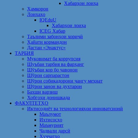
Хабарҳои лоиҳа
Ҳамкорон
Лоихаҳо
IQEduU
Хабарҳои лоиҳа
ICEG Хабар
Таълими забонҳои хориҷӣ
Ҳайати кормандон
Дастаи «Энактус»
ТАРБИЯ
Муқовимат ба коррупсия
Шуъбаи тарбия ва фарҳанг
Шӯъбаи кор бо ҷавонон
Шўрои сарпарастон
Шўрои собиқадорони ҷангу меҳнат
Шӯрои занон ва духтарон
Бахши варзиш
Хобгоҳи донишкада
ФАКУЛТЕТҲО
Иқтисодиёт ва технологияҳои инноватсионӣ
Маълумот
Ихтисосҳо
Маъмурият
Ҷадвали дарсӣ
Ҳуҷҷатҳо