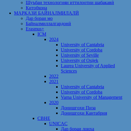
Шуъбаи технологияи иттилоотии шабакавӣ
Китобхона
МАРКАЗИ БАЙНАЛМИЛАЛӢ
Дар бораи мо
Байналмиллалгардонӣ
Erasmus+
ICM
2024
University of Cantabria
University of Cordoba
University of Seville
University of Osijek
Laurea University of Applied
Sciences
2022
2021
University of Cantabria
University of Cordoba
Varna University of Management
2020
Донишгоҳи Пиза
Донишгоҳи Кантабрия
CBHE
UNICAC
Дар бораи лоиҳа