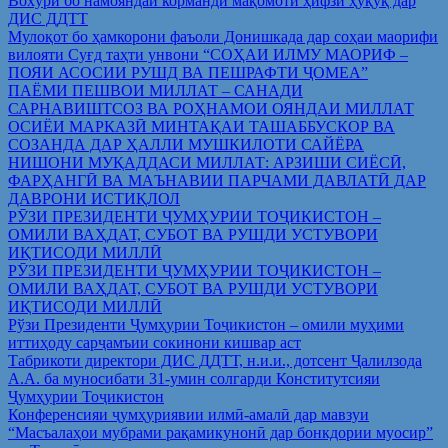
Вохўрӣ бо намояндаи корманди мақомоти ҳифзи ҳуқуқ дар
ДИС ДДТТ
Мулоқот бо ҳамкорони фаъоли Донишкада дар соҳаи маорифи
вилояти Суғд таҳти унвони “СОҲАИ ИЛМУ МАОРИФ –
ПОЯИ АСОСИИ РУШД ВА ПЕШРАФТИ ҶОМЕА”
ПАЁМИ ПЕШВОИ МИЛЛАТ – САНАДИ
САРНАВИШТСОЗ ВА РОҲНАМОИ ОЯНДАИ МИЛЛАТ
ОСИЁИ МАРКАЗӢ МИНТАҚАИ ТАШАББУСКОР ВА
СОЗАНДА ДАР ҲАЛЛИ МУШКИЛОТИ САЙЁРА
НИШОНИ МУҚАДДАСИ МИЛЛАТ: АРЗИШИ СИЁСӢ,
ФАРҲАНГӢ ВА МАЪНАВИИ ПАРЧАМИ ДАВЛАТӢ ДАР
ДАВРОНИ ИСТИҚЛОЛ
РӮЗИ ПРЕЗИДЕНТИ ҶУМҲУРИИ ТОҶИКИСТОН –
ОМИЛИ ВАҲДАТ, СУБОТ ВА РУШДИ УСТУВОРИ
ИҚТИСОДИ МИЛЛӢ
РӮЗИ ПРЕЗИДЕНТИ ҶУМҲУРИИ ТОҶИКИСТОН –
ОМИЛИ ВАҲДАТ, СУБОТ ВА РУШДИ УСТУВОРИ
ИҚТИСОДИ МИЛЛӢ
Рўзи Президенти Ҷумҳурии Тоҷикистон – омили муҳими
иттиҳоду сарҷамъии сокинони кишвар аст
Табрикоти директори ДИС ДДТТ, н.и.и., дотсент Ҷалилзода
А.А. ба муносибати 31-умин солгарди Конститутсияи
Ҷумҳурии Тоҷикистон
Конференсияи ҷумҳуриявии илмӣ-амалӣ дар мавзуи
“Масъалаҳои мубрами рақамикунонӣ дар бонкдории муосир”