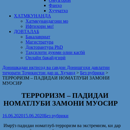
Омузгорон
Фанҳо
Ҳуҷҷатҳо
ХАТМКУНАНДА
Хатмкунандагони мо
Ифтихори мо!
ДОВТАЛАБ
Бакалавриат
Магистратура
Докторантура PhD
Таҳсилоти дуюми олии касбӣ
Онлайн бақайдгирӣ
Донишкадаи иқтисод ва савдои Донишгоҳи давлатии
тиҷорати Тоҷикистон дар ш. Хуҷанд
>
Без рубрики
>
ТЕРРОРИЗМ – ПАДИДАИ НОМАТЛУБИ ЗАМОНИ
МУОСИР
ТЕРРОРИЗМ – ПАДИДАИ
НОМАТЛУБИ ЗАМОНИ МУОСИР
16.06.2020
15.06.2020
Без рубрики
Имрӯз падидаи номатлуб-терроризм ва экстремизм, ки дар