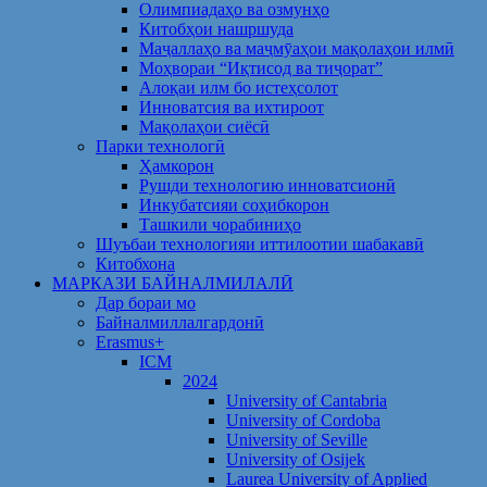
Олимпиадаҳо ва озмунҳо
Китобҳои нашршуда
Маҷаллаҳо ва маҷмӯаҳои мақолаҳои илмӣ
Моҳвораи “Иқтисод ва тиҷорат”
Алоқаи илм бо истеҳсолот
Инноватсия ва ихтироот
Мақолаҳои сиёсӣ
Парки технологӣ
Ҳамкорон
Рушди технологию инноватсионӣ
Инкубатсияи соҳибкорон
Ташкили чорабиниҳо
Шуъбаи технологияи иттилоотии шабакавӣ
Китобхона
МАРКАЗИ БАЙНАЛМИЛАЛӢ
Дар бораи мо
Байналмиллалгардонӣ
Erasmus+
ICM
2024
University of Cantabria
University of Cordoba
University of Seville
University of Osijek
Laurea University of Applied