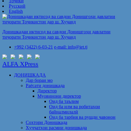
Тоҷикӣ
Русский
English
Донишкадаи иқтисод ва савдои Донишгоҳи давлатии
тиҷорати Тоҷикистон дар ш. Хуҷанд
+992 (3422) 6-03-21
e-mail: info@iet.tj
ALFA XPress
ДОНИШКАДА
Дар бораи мо
Раёсати донишкада
Директор
Муовинони директор
Оид ба таълим
Оид ба илм ва робитаҳои
байналмилалӣ
Оид ба тарбия ва рушди ҷавонон
Сохтори Донишкада
Ҳуҷҷатҳои расмии донишкада