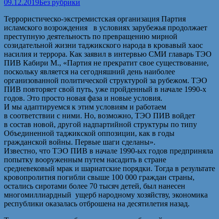
09.12.2019
Без рубрики
Террористическо-экстремистская организация Партия
исламского возрождения в условиях зарубежья продолжает
преступную деятельность по превращению мирной
созидательной жизни таджикского народа в кровавый хаос
насилия и террора. Как заявил в интервью СМИ главарь ТЭО
ПИВ Кабири М., «Партия не прекратит свое существование,
поскольку является на сегодняшний день наиболее
организованной политической структурой за рубежом. ТЭО
ПИВ повторяет свой путь, уже пройденный в начале 1990-х
годов. Это просто новая фаза и новые условия.
И мы адаптируемся к этим условиям и работаем
в соответствии с ними. Но, возможно, ТЭО ПИВ войдет
в состав новой, другой надпартийной структуры по типу
Объединенной таджикской оппозиции, как в годы
гражданской войны. Первые шаги сделаны».
Известно, что ТЭО ПИВ в начале 1990-ых годов предприняла
попытку вооруженным путем насадить в стране
средневековый мрак и шариатские порядки. Тогда в результате
кровопролития погибли свыше 100 000 граждан страны,
остались сиротами более 70 тысяч детей, был нанесен
многомиллиардный ущерб народному хозяйству, экономика
республики оказалась отброшена на десятилетия назад.