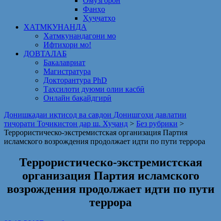
Омузгорон
Фанҳо
Ҳуҷҷатҳо
ХАТМКУНАНДА
Хатмкунандагони мо
Ифтихори мо!
ДОВТАЛАБ
Бакалавриат
Магистратура
Докторантура PhD
Таҳсилоти дуюми олии касбӣ
Онлайн бақайдгирӣ
Донишкадаи иқтисод ва савдои Донишгоҳи давлатии
тиҷорати Тоҷикистон дар ш. Хуҷанд
>
Без рубрики
>
Террористическо-экстремистская организация Партия
исламского возрождения продолжает идти по пути террора
Террористическо-экстремистская
организация Партия исламского
возрождения продолжает идти по пути
террора