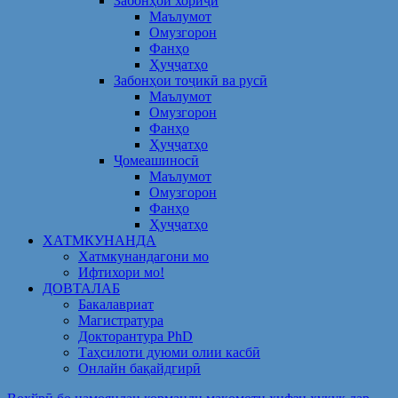
Забонҳои хориҷӣ
Маълумот
Омузгорон
Фанҳо
Ҳуҷҷатҳо
Забонҳои тоҷикӣ ва русӣ
Маълумот
Омузгорон
Фанҳо
Ҳуҷҷатҳо
Ҷомеашиносӣ
Маълумот
Омузгорон
Фанҳо
Ҳуҷҷатҳо
ХАТМКУНАНДА
Хатмкунандагони мо
Ифтихори мо!
ДОВТАЛАБ
Бакалавриат
Магистратура
Докторантура PhD
Таҳсилоти дуюми олии касбӣ
Онлайн бақайдгирӣ