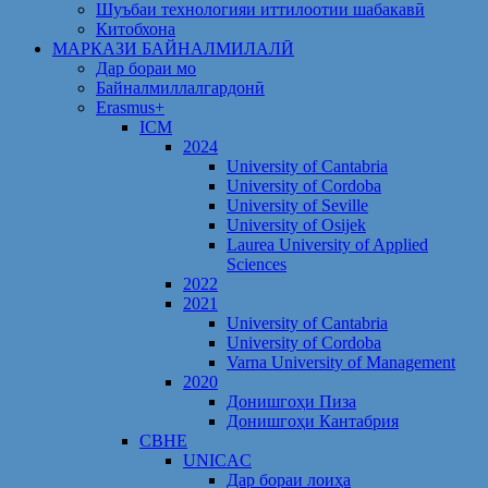
Шуъбаи технологияи иттилоотии шабакавӣ
Китобхона
МАРКАЗИ БАЙНАЛМИЛАЛӢ
Дар бораи мо
Байналмиллалгардонӣ
Erasmus+
ICM
2024
University of Cantabria
University of Cordoba
University of Seville
University of Osijek
Laurea University of Applied
Sciences
2022
2021
University of Cantabria
University of Cordoba
Varna University of Management
2020
Донишгоҳи Пиза
Донишгоҳи Кантабрия
CBHE
UNICAC
Дар бораи лоиҳа