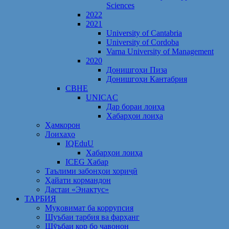
Sciences
2022
2021
University of Cantabria
University of Cordoba
Varna University of Management
2020
Донишгоҳи Пиза
Донишгоҳи Кантабрия
CBHE
UNICAC
Дар бораи лоиҳа
Хабарҳои лоиҳа
Ҳамкорон
Лоихаҳо
IQEduU
Хабарҳои лоиҳа
ICEG Хабар
Таълими забонҳои хориҷӣ
Ҳайати кормандон
Дастаи «Энактус»
ТАРБИЯ
Муқовимат ба коррупсия
Шуъбаи тарбия ва фарҳанг
Шӯъбаи кор бо ҷавонон