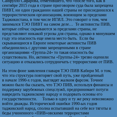
Сайфулло Сафарова, отметившего, что «после того, как в
сентябре 2015 года в стране приговором суда была запрещена
ПИВТ, ни один гражданин нашей страны не присоединился к
террористическим организациям, воюющим за пределами
Таджикистана, в том числе ИГИЛ. Это говорит о том, чем
занимался ТЭО ПИВТ на самом деле… Те активисты ПИВ,
которые сейчас скрываются за пределами страны, не
представляют никакой угрозы для страны, однако в минувшем
году эта опасность еще имела место быть. Если бы
скрывающиеся в Европе некоторые активисты ПИВ
объединились с другими запрещенными в стране
организациями «Группа-24» то такая опасность бы
существовала. Но, активисты «Группы-24» трезво оценили
ситуацию и отказались сотрудничать с террористами от ПИВ.
На этом фоне заявления главаря ТЭО ПИВ Кабири М. о том,
что эта структура повторяет свой путь, уже пройденный
в начале 1990-х годов, выглядят жалким фарсом. Точнее
можно было бы сказать, что ТЭО ПИВ, используя финансы и
поддержку зарубежных спецслужб, предпринимает потуги
навредить таджикскому народу и подорвать основы его
государственности. Только в одну и ту же реку невозможно
войти дважды. Исторической ошибки 1990-ых годов
таджикский народ, сполна испытавший на себе все тяготы и
беды учиненного «ПИВ»овскими террористами