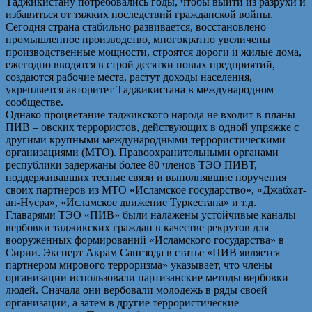
Таджикистану потребовались годы, чтобы выйти из разрухи и
избавиться от тяжких последствий гражданской войны.
Сегодня страна стабильно развивается, восстановлено
промышленное производство, многократно увеличены
производственные мощности, строятся дороги и жилые дома,
ежегодно вводятся в строй десятки новых предприятий,
создаются рабочие места, растут доходы населения,
укрепляется авторитет Таджикистана в международном
сообществе.
Однако процветание таджикского народа не входит в планы
ПИВ – овских террористов, действующих в одной упряжке с
другими крупными международными террористическими
организациями (МТО). Правоохранительными органами
республики задержаны более 80 членов ТЭО ПИВТ,
поддерживавших тесные связи и выполнявшие поручения
своих партнеров из МТО «Исламское государство», «Джабхат-
ан-Нусра», «Исламское движение Туркестана» и т.д.
Главарями ТЭО «ПИВ» были налажены устойчивые каналы
вербовки таджикских граждан в качестве рекрутов для
вооруженных формирований «Исламского государства» в
Сирии. Эксперт Акрам Сангзода в статье «ПИВ является
партнером мирового терроризма» указывает, что члены
организации использовали партизанские методы вербовки
людей. Сначала они вербовали молодежь в ряды своей
организации, а затем в другие террористические