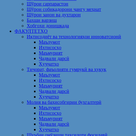
Шўрои сарпарастон
Шўрои собиқадорони ҷангу меҳнат
Шӯрои занон ва духтарон
Бахши варзиш
Хобгоҳи донишкада
ФАКУЛТЕТҲО
Иқтисодиёт ва технологияҳои инноватсионӣ
Маълумот
Ихтисосҳо
Маъмурият
Ҷадвали дарсӣ
Ҳуҷҷатҳо
Тиҷорат, фаъолияти гумрукӣ ва ҳуқуқ
Маълумот
Ихтисосҳо
Маъмурият
Ҷадвали дарсӣ
Ҳуҷҷатҳо
Молия ва баҳисобгирии бухгалтерӣ
Маълумот
Ихтисосҳо
Маъмурият
Ҷадвали дарсӣ
Ҳуҷҷатҳо
Шуъбаи омӯзиши таҳсилоти фосилавӣ