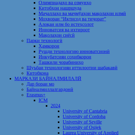
Олимпиадаҳо ва озмунҳо
Китобҳои нашршуда
Маҷаллаҳо ва маҷмӯаҳои мақолаҳои илмӣ
Моҳвораи “Иқтисод ва тиҷорат”
Алоқаи илм бо истеҳсолот
Инноватсия ва ихтироот
Мақолаҳои сиёсӣ
Парки технологӣ
Ҳамкорон
Рушди технологию инноватсионӣ
Инкубатсияи соҳибкорон
Ташкили чорабиниҳо
Шуъбаи технологияи иттилоотии шабакавӣ
Китобхона
МАРКАЗИ БАЙНАЛМИЛАЛӢ
Дар бораи мо
Байналмиллалгардонӣ
Erasmus+
ICM
2024
University of Cantabria
University of Cordoba
University of Seville
University of Osijek
Laurea University of Applied