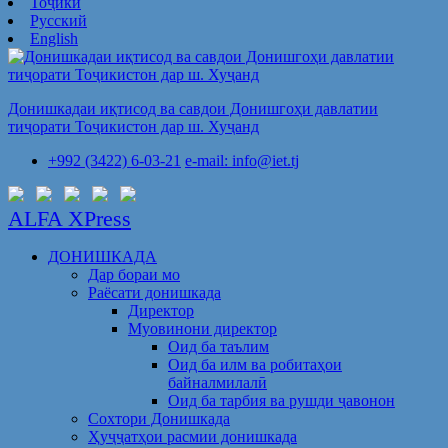
Тоҷикӣ
Русский
English
Донишкадаи иқтисод ва савдои Донишгоҳи давлатии
тиҷорати Тоҷикистон дар ш. Хуҷанд
+992 (3422) 6-03-21
e-mail: info@iet.tj
ALFA XPress
ДОНИШКАДА
Дар бораи мо
Раёсати донишкада
Директор
Муовинони директор
Оид ба таълим
Оид ба илм ва робитаҳои
байналмилалӣ
Оид ба тарбия ва рушди ҷавонон
Сохтори Донишкада
Ҳуҷҷатҳои расмии донишкада