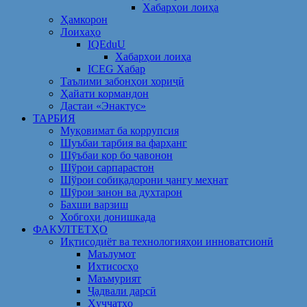
Хабарҳои лоиҳа
Ҳамкорон
Лоихаҳо
IQEduU
Хабарҳои лоиҳа
ICEG Хабар
Таълими забонҳои хориҷӣ
Ҳайати кормандон
Дастаи «Энактус»
ТАРБИЯ
Муқовимат ба коррупсия
Шуъбаи тарбия ва фарҳанг
Шӯъбаи кор бо ҷавонон
Шўрои сарпарастон
Шўрои собиқадорони ҷангу меҳнат
Шӯрои занон ва духтарон
Бахши варзиш
Хобгоҳи донишкада
ФАКУЛТЕТҲО
Иқтисодиёт ва технологияҳои инноватсионӣ
Маълумот
Ихтисосҳо
Маъмурият
Ҷадвали дарсӣ
Ҳуҷҷатҳо