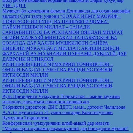
Вохўрӣ бо намояндаи корманди мақомоти ҳифзи ҳуқуқ дар
ДИС ДДТТ
Мулоқот бо ҳамкорони фаъоли Донишкада дар соҳаи маорифи
вилояти Суғд таҳти унвони “СОҲАИ ИЛМУ МАОРИФ –
ПОЯИ АСОСИИ РУШД ВА ПЕШРАФТИ ҶОМЕА”
ПАЁМИ ПЕШВОИ МИЛЛАТ – САНАДИ
САРНАВИШТСОЗ ВА РОҲНАМОИ ОЯНДАИ МИЛЛАТ
ОСИЁИ МАРКАЗӢ МИНТАҚАИ ТАШАББУСКОР ВА
СОЗАНДА ДАР ҲАЛЛИ МУШКИЛОТИ САЙЁРА
НИШОНИ МУҚАДДАСИ МИЛЛАТ: АРЗИШИ СИЁСӢ,
ФАРҲАНГӢ ВА МАЪНАВИИ ПАРЧАМИ ДАВЛАТӢ ДАР
ДАВРОНИ ИСТИҚЛОЛ
РӮЗИ ПРЕЗИДЕНТИ ҶУМҲУРИИ ТОҶИКИСТОН –
ОМИЛИ ВАҲДАТ, СУБОТ ВА РУШДИ УСТУВОРИ
ИҚТИСОДИ МИЛЛӢ
РӮЗИ ПРЕЗИДЕНТИ ҶУМҲУРИИ ТОҶИКИСТОН –
ОМИЛИ ВАҲДАТ, СУБОТ ВА РУШДИ УСТУВОРИ
ИҚТИСОДИ МИЛЛӢ
Рўзи Президенти Ҷумҳурии Тоҷикистон – омили муҳими
иттиҳоду сарҷамъии сокинони кишвар аст
Табрикоти директори ДИС ДДТТ, н.и.и., дотсент Ҷалилзода
А.А. ба муносибати 31-умин солгарди Конститутсияи
Ҷумҳурии Тоҷикистон
Конференсияи ҷумҳуриявии илмӣ-амалӣ дар мавзуи
“Масъалаҳои мубрами рақамикунонӣ дар бонкдории муосир”