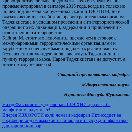
кровопролития, больше не допустит. Это он убедительно
продемонстрировал в сентябре 2015 года, когда не только не
пошел под знамена вооруженных скопищ ТЭО ПИВ, но и
оказало активное содействие правоохранительным органам
Таджикистана в успешном проведении антитеррористической
операции по их ликвидации, задержании и привлечении к
ответственности террористов.
Кабири М. стоит это вспомнить, прежде чем в сговоре с
международными террористическими организациями и
зарубежными спецслужбами продолжать реализовывать
бесперспективную идею вновь ввергнуть Таджикистан в
пучину террора и хаоса. Народ Таджикистана не допустит, а
значит этому не бывать!
Старший преподаватель кафедры
«Общественных наук»
Нуралиева Мавлуда Муқимовна
Post
Предыдущая
Назад
Фаъолияти тундравонаи ТТЭ ҲНИ ҳеҷ вақт ба
запись:
манфитаи мардум нест!
navigation
Следующая
Вперед
ИЗҲОРОТИ аҳли ҷомеаи кафедраи Иқтисодиёт ва
запись:
соҳибкорӣ оид ба амалҳои пасипардагии гуруҳҳои ифротгаро
дар хориҷи кишвар