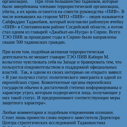
организации. При этом большинство таджиков, которые
были завербованы членами террористической организации,
убиты, а их кровь останется на совести руководства «ПИВ». В
числе воевавших на стороне МТО «ПИВ» – овцев называется
Сайфиддин Таджибаев, который возглавлял районную ячейку
«ПИВ» в Спитаменском районе Согдийской области, а потом
стал одним из главарей «Джабхат-ан-Нусра» в Сирии. Всего
ТЭО ПИВ за прошедшие годы в Сирию были направлены
свыше 500 таджикских граждан.
При всем том, подобная активная террористическая
деятельность не мешает главарю ТЭО ПИВ Кабири М.
вольготно чувствовать себя на Западе и бравировать тем, что
пользуется покровительством и поддержкой официальных
властей. Так, в одном из своих интервью он открыто заявил:
« Я уже получил статус политического эмигранта в одной из
европейских стран. Компетентные органы европейских
государств обычно в достаточной степени информированы о
характере угроз, которым подвергаются лица, получающие у
них такой статус. И предпринимают соответствующие меры
защитного характера».
Любые комментарии к подобным откровениям излишни.
Стоит лишь привести слова первого заместителя Директора
Центра стратегических исследований Таджикистана