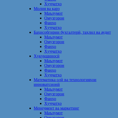
Ҳуҷҷатҳо
Молия ва қарз
Маълумот
Омузгорон
Фанҳо
Ҳуҷҷатҳо
Баҳисобгирии бухгалтерӣ, таҳлил ва аудит
Маълумот
Омузгорон
Фанҳо
Ҳуҷҷатҳо
Ҳуқуқшиносӣ
Маълумот
Омузгорон
Фанҳо
Ҳуҷҷатҳо
Математика олӣ ва технологияҳои
инноватсионӣ
Маълумот
Омузгорон
Фанҳо
Ҳуҷҷатҳо
Менеҷмент ва маркетинг
Маълумот
Омузгорон