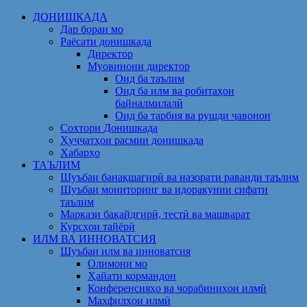
Skip
ДОНИШКАДА
to
Дар бораи мо
content
Раёсати донишкада
Директор
Муовинони директор
Оид ба таълим
Оид ба илм ва робитаҳои
байналмилалӣ
Оид ба тарбия ва рушди ҷавонон
Сохтори Донишкада
Ҳуҷҷатҳои расмии донишкада
Хабарҳо
ТАЪЛИМ
Шуъбаи банақшагирӣ ва назорати раванди таълим
Шуъбаи мониторинг ва идоракунии сифати
таълим
Маркази бақайдгирӣ, тестӣ ва машварат
Курсҳои тайёрӣ
ИЛМ ВА ИННОВАТСИЯ
Шуъбаи илм ва инноватсия
Олимони мо
Ҳайати кормандон
Конференсияҳо ва чорабиниҳои илмӣ
Маҳфилҳои илмӣ