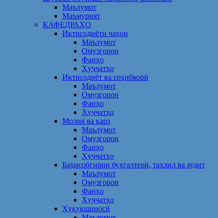
Маълумот
Маъмурият
КАФЕДРАҲО
Иқтисодиёти ҷаҳон
Маълумот
Омузгорон
Фанҳо
Ҳуҷҷатҳо
Иқтисодиёт ва соҳибкорӣ
Маълумот
Омузгорон
Фанҳо
Ҳуҷҷатҳо
Молия ва қарз
Маълумот
Омузгорон
Фанҳо
Ҳуҷҷатҳо
Баҳисобгирии бухгалтерӣ, таҳлил ва аудит
Маълумот
Омузгорон
Фанҳо
Ҳуҷҷатҳо
Ҳуқуқшиносӣ
Маълумот