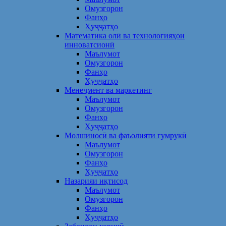
Омузгорон
Фанҳо
Ҳуҷҷатҳо
Математика олӣ ва технологияҳои
инноватсионӣ
Маълумот
Омузгорон
Фанҳо
Ҳуҷҷатҳо
Менеҷмент ва маркетинг
Маълумот
Омузгорон
Фанҳо
Ҳуҷҷатҳо
Молшиносӣ ва фаъолияти гумрукӣ
Маълумот
Омузгорон
Фанҳо
Ҳуҷҷатҳо
Назарияи иқтисод
Маълумот
Омузгорон
Фанҳо
Ҳуҷҷатҳо