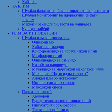
Хабарҳо
ТАЪЛИМ
Шуъбаи банақшагирӣ ва назорати раванди таълим
Шуъбаи мониторинг ва идоракунии сифати
таълим
Маркази бақайдгирӣ, тестӣ ва машварат
Курсҳои тайёрӣ
ИЛМ ВА ИННОВАТСИЯ
Шуъбаи илм ва инноватсия
Олимони мо
Ҳайати кормандон
Конференсияҳо ва чорабиниҳои илмӣ
Маҳфилҳои илмӣ
Олимпиадаҳо ва озмунҳо
Китобҳои нашршуда
Маҷаллаҳо ва маҷмӯаҳои мақолаҳои илмӣ
Моҳвораи “Иқтисод ва тиҷорат”
Алоқаи илм бо истеҳсолот
Инноватсия ва ихтироот
Мақолаҳои сиёсӣ
Парки технологӣ
Ҳамкорон
Рушди технологию инноватсионӣ
Инкубатсияи соҳибкорон
Ташкили чорабиниҳо