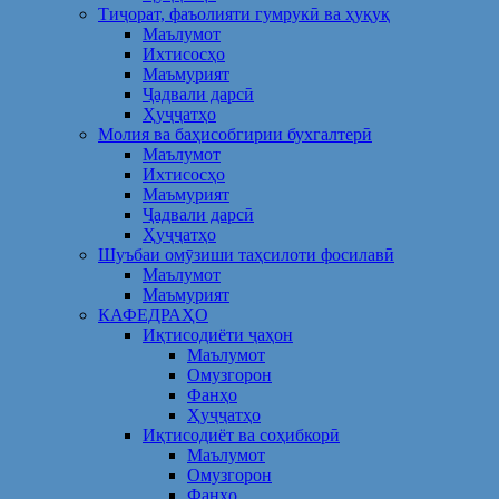
Тиҷорат, фаъолияти гумрукӣ ва ҳуқуқ
Маълумот
Ихтисосҳо
Маъмурият
Ҷадвали дарсӣ
Ҳуҷҷатҳо
Молия ва баҳисобгирии бухгалтерӣ
Маълумот
Ихтисосҳо
Маъмурият
Ҷадвали дарсӣ
Ҳуҷҷатҳо
Шуъбаи омӯзиши таҳсилоти фосилавӣ
Маълумот
Маъмурият
КАФЕДРАҲО
Иқтисодиёти ҷаҳон
Маълумот
Омузгорон
Фанҳо
Ҳуҷҷатҳо
Иқтисодиёт ва соҳибкорӣ
Маълумот
Омузгорон
Фанҳо