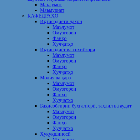
Маълумот
Маъмурият
КАФЕДРАҲО
Иқтисодиёти ҷаҳон
Маълумот
Омузгорон
Фанҳо
Ҳуҷҷатҳо
Иқтисодиёт ва соҳибкорӣ
Маълумот
Омузгорон
Фанҳо
Ҳуҷҷатҳо
Молия ва қарз
Маълумот
Омузгорон
Фанҳо
Ҳуҷҷатҳо
Баҳисобгирии бухгалтерӣ, таҳлил ва аудит
Маълумот
Омузгорон
Фанҳо
Ҳуҷҷатҳо
Ҳуқуқшиносӣ
Маълумот