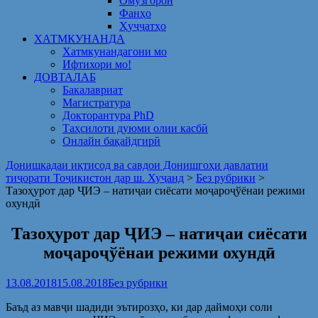
Омузгорон
Фанҳо
Ҳуҷҷатҳо
ХАТМКУНАНДА
Хатмкунандагони мо
Ифтихори мо!
ДОВТАЛАБ
Бакалавриат
Магистратура
Докторантура PhD
Таҳсилоти дуюми олии касбӣ
Онлайн бақайдгирӣ
Донишкадаи иқтисод ва савдои Донишгоҳи давлатии
тиҷорати Тоҷикистон дар ш. Хуҷанд
>
Без рубрики
>
Тазоҳурот дар ҶИЭ – натиҷаи сиёсати моҷароҷўёнаи режими
охундӣ
Тазоҳурот дар ҶИЭ – натиҷаи сиёсати
моҷароҷўёнаи режими охундӣ
13.08.2018
15.08.2018
Без рубрики
Баъд аз мавҷи шадиди эътирозҳо, ки дар даймоҳи соли