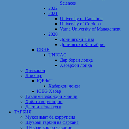
Sciences
2022
2021
University of Cantabria
University of Cordoba
Varna University of Management
2020
Донишгоҳи Пиза
Донишгоҳи Кантабрия
CBHE
UNICAC
Дар бораи лоиҳа
Хабарҳои лоиҳа
Ҳамкорон
Лоихаҳо
IQEduU
Хабарҳои лоиҳа
ICEG Хабар
Таълими забонҳои хориҷӣ
Ҳайати кормандон
Дастаи «Энактус»
ТАРБИЯ
Муқовимат ба коррупсия
Шуъбаи тарбия ва фарҳанг
Шӯъбаи кор бо ҷавонон