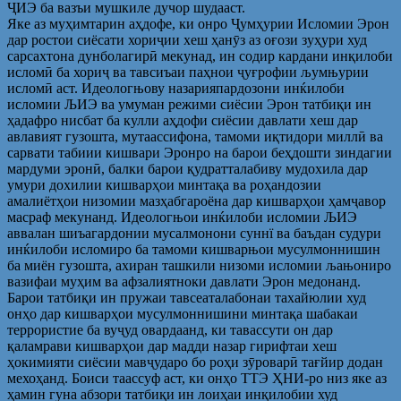
ҶИЭ ба вазъи мушкиле дучор шудааст.
Яке аз муҳимтарин аҳдофе, ки онро Ҷумҳурии Исломии Эрон
дар ростои сиёсати хориҷии хеш ҳанӯз аз оғози зуҳури худ
сарсахтона дунболагирӣ мекунад, ин содир кардани инқилоби
исломӣ ба хориҷ ва тавсиъаи паҳнои ҷуғрофии љумњурии
исломӣ аст. Идеологњову назарияпардозони инќилоби
исломии ЉИЭ ва умуман режими сиёсии Эрон татбиқи ин
ҳадафро нисбат ба кулли аҳдофи сиёсии давлати хеш дар
авлавият гузошта, мутаассифона, тамоми иқтидори миллӣ ва
сарвати табиии кишвари Эронро на барои беҳдошти зиндагии
мардуми эронӣ, балки барои қудратталабиву мудохила дар
умури дохилии кишварҳои минтақа ва роҳандозии
амалиётҳои низомии мазҳабгароёна дар кишварҳои ҳамҷавор
масраф мекунанд. Идеологњои инќилоби исломии ЉИЭ
аввалан шиъагардонии мусалмонони суннї ва баъдан судури
инќилоби исломиро ба тамоми кишварњои мусулмоннишин
ба миён гузошта, ахиран ташкили низоми исломии љањониро
вазифаи муҳим ва афзалиятноки давлати Эрон медонанд.
Барои татбиқи ин пружаи тавсеаталабонаи тахайюлии худ
онҳо дар кишварҳои мусулмоннишини минтақа шабакаи
террористие ба вуҷуд овардаанд, ки тавассути он дар
қаламрави кишварҳои дар мадди назар гирифтаи хеш
ҳокимияти сиёсии мавҷударо бо роҳи зӯроварӣ тағйир додан
мехоҳанд. Боиси таассуф аст, ки онҳо ТТЭ ҲНИ-ро низ яке аз
ҳамин гуна абзори татбиқи ин лоиҳаи инқилобии худ