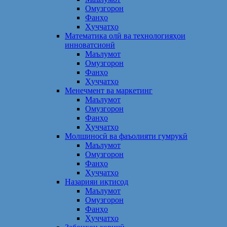
Омузгорон
Фанҳо
Ҳуҷҷатҳо
Математика олӣ ва технологияҳои
инноватсионӣ
Маълумот
Омузгорон
Фанҳо
Ҳуҷҷатҳо
Менеҷмент ва маркетинг
Маълумот
Омузгорон
Фанҳо
Ҳуҷҷатҳо
Молшиносӣ ва фаъолияти гумрукӣ
Маълумот
Омузгорон
Фанҳо
Ҳуҷҷатҳо
Назарияи иқтисод
Маълумот
Омузгорон
Фанҳо
Ҳуҷҷатҳо