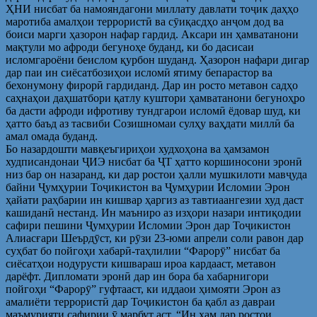
ҲНИ нисбат ба намояндагони миллату давлати тоҷик даҳҳо
маротиба амалҳои террористӣ ва сӯиқасдҳо анҷом дод ва
боиси марги ҳазорон нафар гардид. Аксари ин ҳамватанони
мақтули мо афроди бегуноҳе буданд, ки бо дасисаи
исломгароёни беислом қурбон шуданд. Ҳазорон нафари дигар
дар паи ин сиёсатбозиҳои исломӣ ятиму бепарастор ва
бехонумону фирорӣ гардиданд. Дар ин росто метавон садҳо
саҳнаҳои даҳшатбори қатлу куштори ҳамватанони бегуноҳро
ба дасти афроди ифротиву тундгарои исломӣ ёдовар шуд, ки
ҳатто баъд аз тасвиби Созишномаи сулҳу ваҳдати миллӣ ба
амал омада буданд.
Бо назардошти мавқеъгириҳои худхоҳона ва ҳамзамон
худписандонаи ҶИЭ нисбат ба ҶТ ҳатто коршиносони эронӣ
низ бар он назаранд, ки дар ростои ҳалли мушкилоти мавҷуда
байни Ҷумҳурии Тоҷикистон ва Ҷумҳурии Исломии Эрон
ҳайати раҳбарии ин кишвар ҳаргиз аз тавтиаангезии худ даст
кашиданӣ нестанд. Ин маъниро аз изҳори назари интиқодии
сафири пешини Ҷумҳурии Исломии Эрон дар Тоҷикистон
Алиасғари Шеърдӯст, ки рӯзи 23-юми апрели соли равон дар
суҳбат бо пойгоҳи хабарӣ-таҳлилии “Фарорӯ” нисбат ба
сиёсатҳои нодурусти кишвараш ироа кардааст, метавон
дарёфт. Дипломати эронӣ дар ин бора ба хабарнигори
пойгоҳи “Фарорӯ” гуфтааст, ки иддаои ҳимояти Эрон аз
амалиёти террористӣ дар Тоҷикистон ба қабл аз давраи
маъмурияти сафирии ӯ марбут аст. “Ин ҳам дар ростои