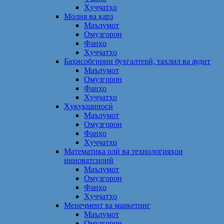
Ҳуҷҷатҳо
Молия ва қарз
Маълумот
Омузгорон
Фанҳо
Ҳуҷҷатҳо
Баҳисобгирии бухгалтерӣ, таҳлил ва аудит
Маълумот
Омузгорон
Фанҳо
Ҳуҷҷатҳо
Ҳуқуқшиносӣ
Маълумот
Омузгорон
Фанҳо
Ҳуҷҷатҳо
Математика олӣ ва технологияҳои
инноватсионӣ
Маълумот
Омузгорон
Фанҳо
Ҳуҷҷатҳо
Менеҷмент ва маркетинг
Маълумот
Омузгорон