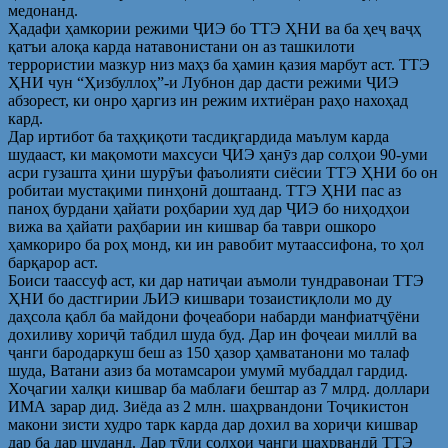
медонанд.
Ҳадафи ҳамкории режими ҶИЭ бо ТТЭ ҲНИ ва ба ҳеҷ ваҷҳ
қатъи алоқа карда натавонистани он аз ташкилоти
террористии мазкур низ маҳз ба ҳамин қазия марбут аст. ТТЭ
ҲНИ чун “Ҳизбуллоҳ”-и Лубнон дар дасти режими ҶИЭ
абзорест, ки онро ҳаргиз ин режим ихтиёран раҳо нахоҳад
кард.
Дар иртибот ба таҳқиқоти тасдиқгардида маълум карда
шудааст, ки мақомоти махсуси ҶИЭ ҳанӯз дар солҳои 90-уми
асри гузашта ҳини шурӯъи фаъолияти сиёсии ТТЭ ҲНИ бо он
робитаи мустақими пинҳонӣ доштаанд. ТТЭ ҲНИ пас аз
паноҳ бурдани ҳайати роҳбарии худ дар ҶИЭ бо ниҳодҳои
вижа ва ҳайати раҳбарии ин кишвар ба таври ошкоро
ҳамкориро ба роҳ монд, ки ин равобит мутаассифона, то ҳол
барқарор аст.
Боиси таассуф аст, ки дар натиҷаи аъмоли тундравонаи ТТЭ
ҲНИ бо дастгирии ЉИЭ кишвари тозаистиқлоли мо ду
даҳсола қабл ба майдони фоҷеабори набарди манфиатҷӯёни
дохиливу хориҷӣ табдил шуда буд. Дар ин фоҷеаи миллӣ ва
ҷанги бародаркуш беш аз 150 ҳазор ҳамватанони мо талаф
шуда, Ватани азиз ба мотамсарои умумӣ мубаддал гардид.
Хоҷагии халқи кишвар ба маблағи бештар аз 7 млрд. доллари
ИМА зарар дид. Зиёда аз 2 млн. шаҳрвандони Тоҷикистон
макони зисти худро тарк карда дар дохил ва хориҷи кишвар
дар ба дар шуданд. Дар тӯли солҳои ҷанги шаҳрвандӣ ТТЭ