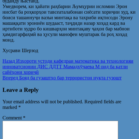
буданду њастанд.
Умедворем, ки ҳайати раҳбарии Љумҳурии исломии Эрон
нисбат ба роҳкорҳои тавсеаталабонаи сиёсати хориҷии худ, ки
боиси ташаннуҷи вазъи минтақа ва тахриби иқтисоди Эрону
машаққати эрониён шудааст, таҷдиди назар хоҳад кард ва
иртиботи худро бо кишварҳои минтақаву ҷаҳон бар мабнои
ҳамдигарфаҳмӣ ва ҳусули манофеи муштарак ба роҳ хоҳад
монд.
Хусрави Шерзод
Post
Предыдущая
Назад
Изҳороти устоди кафедраи математика ва технологияи
запись:
инноватсионии ДИС ДДТТ Мамадхӯҷаева М оид ба қатли
navigation
сайёҳони хориҷӣ
Следующая
Вперед
Бояд ба гузаштҳо бар террористон нуқта гузошт
запись:
Leave a Reply
Your email address will not be published.
Required fields are
marked
*
Comment
*