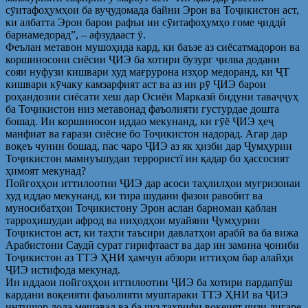
сӯитафоҳумҳои ба вуҷудомада байни Эрон ва Тоҷикистон аст,
ки албатта Эрон барои рафъи ин сӯитафоҳумҳо гоме ҷиддӣ
барнамедорад”, – афзудааст ӯ.
Феълан метавон мушоҳида кард, ки баъзе аз сиёсатмадорон ва
коршиносони сиёсии ҶИЭ ба хотири бузург ҷилва додани
сояи нуфузи кишвари худ мағрурона изҳор медоранд, ки ҶТ
кишвари кӯчаку камзарфият аст ва аз ин рӯ ҶИЭ барои
роҳандозии сиёсати хеш дар Осиёи Марказӣ бидуни таваҷҷуҳ
ба Тоҷикистон низ метавонад фаъолияти густурдае дошта
бошад. Ин коршиносон иддао мекунанд, ки гӯё ҶИЭ ҳеҷ
манфиат ва ғарази сиёсие бо Тоҷикистон надорад. Агар дар
воқеъ чунин бошад, пас чаро ҶИЭ аз як ҳизби дар Ҷумҳурии
Тоҷикистон мамнуъшудаи террористї ин қадар бо ҳассосият
ҳимоят мекунад?
Пойгоҳҳои иттилоотии ҶИЭ дар асоси таҳлилҳои муғризонаи
худ иддао мекунанд, ки тира шудани фазои равобит ва
муносибатҳои Тоҷикистону Эрон аслан барномаи қаблан
тарроҳишудаи афрод ва ниҳодҳои муайяни Ҷумҳурии
Тоҷикистон аст, ки таҳти таъсири давлатҳои арабӣ ва ба вижа
Арабистони Саудӣ сурат гирифтааст ва дар ин замина ҷониби
Тоҷикистон аз ТТЭ ҲНИ ҳамчун абзори иттиҳом бар алайҳи
ҶИЭ истифода мекунад.
Ин иддаои пойгоҳҳои иттилоотии ҶИЭ ба хотири пардапӯш
кардани воқеияти фаъолияти муштараки ТТЭ ҲНИ ва ҶИЭ
интишор дода мешавад ва ба ҷуз таҳрифи воқеият чизи дигаре