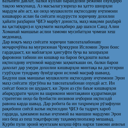
вазъияти давлат, балки куллан барандозии режими охундиро
тақозо мекунанд. Аз масъалагузориҳо ва ҳатто шиорҳои
мардум аён аст, ки онҳо мушкилоти иқтисодиву иҷтимоии
кишварро аслан ба сиёсати нодурусти хориҷиву дохилии
ҳайати раҳбарии ҶИЭ марбут дониста, маҳз мақоми раҳбарӣ
ва ҳаста(ядро)-и ҳукумати мазҳабиро дар шахси Саид Алии
Хоманаӣ маншаъи аслии тамоми мусибатҳои ҷомеаи хеш
медонанд.
Дар воқеъ маҳз сиёсати хориҷии тавсеаталабонаву
моҷароҷӯёна ва муғризонаи Ҷумҳурии Исломии Эрон боис
гардидааст, ки маблағҳои ҳангуфти буҷа ва захираҳои
фаровони табиии ин кишвар на барои беҳдошти вазъи
иқтисодиву иҷтимоӣ мардуми заҳматкаши он, балки барои
дахолат дар умури дохилии кишварҳои минтақа ва дастгирии
гурӯҳҳои тундраву бунёдгарои исломӣ масраф шаванд.
Бидуни шак маншаъи мушкилоти иқтисодиву иҷтимоии Эрон
маҳз сиёсати зӯргӯёна ва тавсеаталабонаи охундӣ аст. Ин
сиёсат боиси он шудааст, ки Эрон аз сӯи баъзе кишварҳои
абарқудрати ҷаҳон ва шарикони минтақавии қудратманди
стратегии онҳо ба бунбасти инзивои иҷбории иқтисодӣ
равона карда шавад. Дар робита ба ин таҳримҳои рӯзафзуни
рақибони сиёсӣ вазъи иқтисодии ҶИЭ ба тадриҷ хароб
гардида, ҳамзамон вазъи иҷтимоӣ ва маишии мардуми Эрон
низ беш аз пеш тоқатфарсову таҳаммулнопазир мешавад.
Қурби пули эронӣ мунтазам коҳиш ёфта нархи тамоми анвоъи