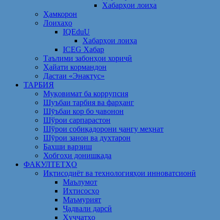
Хабарҳои лоиҳа
Ҳамкорон
Лоихаҳо
IQEduU
Хабарҳои лоиҳа
ICEG Хабар
Таълими забонҳои хориҷӣ
Ҳайати кормандон
Дастаи «Энактус»
ТАРБИЯ
Муқовимат ба коррупсия
Шуъбаи тарбия ва фарҳанг
Шӯъбаи кор бо ҷавонон
Шўрои сарпарастон
Шўрои собиқадорони ҷангу меҳнат
Шӯрои занон ва духтарон
Бахши варзиш
Хобгоҳи донишкада
ФАКУЛТЕТҲО
Иқтисодиёт ва технологияҳои инноватсионӣ
Маълумот
Ихтисосҳо
Маъмурият
Ҷадвали дарсӣ
Ҳуҷҷатҳо