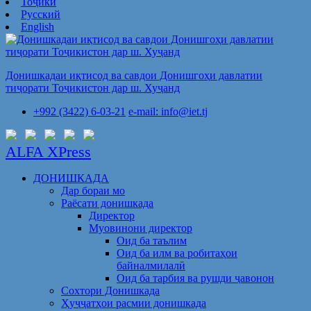
Тоҷикӣ
Русский
English
Донишкадаи иқтисод ва савдои Донишгоҳи давлатии
тиҷорати Тоҷикистон дар ш. Хуҷанд
+992 (3422) 6-03-21
e-mail: info@iet.tj
ALFA XPress
ДОНИШКАДА
Дар бораи мо
Раёсати донишкада
Директор
Муовинони директор
Оид ба таълим
Оид ба илм ва робитаҳои
байналмилалӣ
Оид ба тарбия ва рушди ҷавонон
Сохтори Донишкада
Ҳуҷҷатҳои расмии донишкада