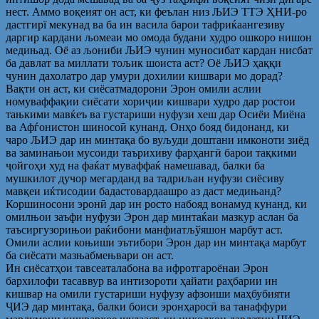
нест. Аммо воқеият он аст, ки феълан низ ЉИЭ ТТЭ ҲНИ-ро
дастгирї мекунад ва ба ин васила барои тафриќаангезиву
даргир кардани љомеаи мо омода будани худро ошкоро нишон
медињад. Оё аз љониби ЉИЭ чунин муносибат кардан нисбат
ба давлат ва миллати тољик шоиста аст? Оё ЉИЭ ҳаққи
чунин дахолатро дар умури дохилии кишвари мо дорад?
Вақти он аст, ки сиёсатмадорони Эрон омили аслии
номуваффақии сиёсати хориҷии кишвари худро дар ростои
тањкими мавќеъ ва густариши нуфузи хеш дар Осиёи Миёна
ва Афѓонистон шиносоӣ кунанд. Онҳо бояд бидонанд, ки
чаро ЉИЭ дар ин минтақа бо вуљуди доштани имконоти зиёд
ва заминањои мусоиди таърихиву фарҳангӣ барои тақкими
ҷойгоҳи худ на фаќат муваффаќ намешавад, балки ба
мушкилот дучор мегарданд ва тадриљан нуфузи сиёсиву
мавқеи иќтисодии бадастовардаашро аз даст медињанд?
Коршиносони эронӣ дар ин росто набояд вонамуд кунанд, ки
омилњои заъфи нуфузи Эрон дар минтаќаи мазкур аслан ба
таъсиргузорињои раќибони манфиатљўяшон марбут аст.
Омили аслии коњиши эътибори Эрон дар ин минтақа марбут
ба сиёсати мазњабмењвари он аст.
Ин сиёсатҳои тавсеаталабона ва ифротгароёнаи Эрон
бархилофи тасаввур ва интизороти ҳайати раҳбарии ин
кишвар на омили густариши нуфузу афзоиши маҳбубияти
ҶИЭ дар минтақа, балки боиси эронҳаросӣ ва танаффури