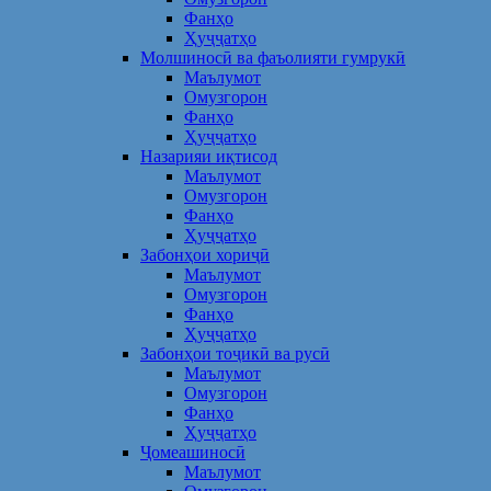
Фанҳо
Ҳуҷҷатҳо
Молшиносӣ ва фаъолияти гумрукӣ
Маълумот
Омузгорон
Фанҳо
Ҳуҷҷатҳо
Назарияи иқтисод
Маълумот
Омузгорон
Фанҳо
Ҳуҷҷатҳо
Забонҳои хориҷӣ
Маълумот
Омузгорон
Фанҳо
Ҳуҷҷатҳо
Забонҳои тоҷикӣ ва русӣ
Маълумот
Омузгорон
Фанҳо
Ҳуҷҷатҳо
Ҷомеашиносӣ
Маълумот