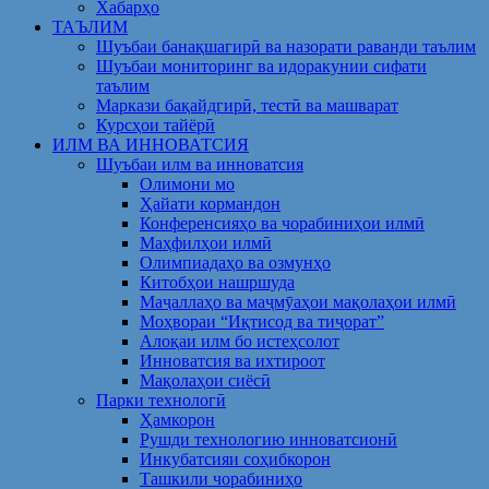
Хабарҳо
ТАЪЛИМ
Шуъбаи банақшагирӣ ва назорати раванди таълим
Шуъбаи мониторинг ва идоракунии сифати
таълим
Маркази бақайдгирӣ, тестӣ ва машварат
Курсҳои тайёрӣ
ИЛМ ВА ИННОВАТСИЯ
Шуъбаи илм ва инноватсия
Олимони мо
Ҳайати кормандон
Конференсияҳо ва чорабиниҳои илмӣ
Маҳфилҳои илмӣ
Олимпиадаҳо ва озмунҳо
Китобҳои нашршуда
Маҷаллаҳо ва маҷмӯаҳои мақолаҳои илмӣ
Моҳвораи “Иқтисод ва тиҷорат”
Алоқаи илм бо истеҳсолот
Инноватсия ва ихтироот
Мақолаҳои сиёсӣ
Парки технологӣ
Ҳамкорон
Рушди технологию инноватсионӣ
Инкубатсияи соҳибкорон
Ташкили чорабиниҳо