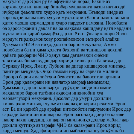
маҳсулот дар Эрон рӯ ба афзуншавӣ дорад. Бахше аз
корхонаҳои ин кишвар бинобар мушкилоти вазъи иқтисодӣ
иҷборан фаъолияти худро қатъ мекунанд. Теъдоди зиёде аз
коргоҳҳои давлативу хусусӣ муҳлатҳои тӯлонӣ наметавонанд
ҳатто маоши кормандони худро пардохт намоянд. Новобаста
ба ҳаросафкании давлат ва ба маҳкама кашидану қатл кардани
муътаризон қариб ҳамарӯза дар ин ё он гӯшаву канори Эрон
мардум гирдиҳамоиҳову роҳпаймоиҳои эътирозӣ алайҳи
Ҳукумати ҶИЭ ва ниҳодҳои он барпо мекунанд. Аммо
новобаста ба ин ҳама ҳолати буҳронӣ ва танишзои дохилӣ
ҳайати раҳбарии ҶИЭ ҳанӯз ҳам дағдағаҳои сиёсии
тавсияталабонаи худро дар хориҷи кишвар ва ба вижа дар
Сурияву Ироқ, Яману Лубнон ва дигар кишварҳои минтақа
пайгирӣ мекунад. Онҳо тамоми нерӯ ва сарвати миллии
Эронро барои амалиётҳои бевосита ва бавоситаи артиши
Эрон дар қаламрави ин давлатҳо масраф менамоянд.
Ҳамзамон дар ин кишварҳо гурӯҳҳои зиёди низомии
маҳаллиро барои татбиқи аҳдофи инқилобии худ
маблағгузорӣ мекунанд. Дахолат дар умури дохилии
кишварҳои минтақа ҷузъе аз нақшаҳои кории режими Эрон
аст. Ба ин қарибӣ дар арафаи интихоботи парлумони Ироқ дар
сарҳади байни ин кишвар ва Эрон расонаҳо доир ба қазияе
навор пахш карданд, ки дар он миллионҳо доллар маблағ дар
дохили қуттиҳо аз тарафи ҶИЭ ба қаламрави Ироқ ворид
карда мешуд. Ҳадафи ирсоли ин маблағи ҳангуфт кӯмак ба