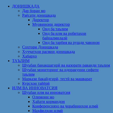
Skip
ДОНИШКАДА
to
Дар бораи мо
content
Раёсати донишкада
Директор
Муовинони директор
Оид ба таълим
Оид ба илм ва робитаҳои
байналмилалӣ
Оид ба тарбия ва рушди ҷавонон
Сохтори Донишкада
Ҳуҷҷатҳои расмии донишкада
Хабарҳо
ТАЪЛИМ
Шуъбаи банақшагирӣ ва назорати раванди таълим
Шуъбаи мониторинг ва идоракунии сифати
таълим
Маркази бақайдгирӣ, тестӣ ва машварат
Курсҳои тайёрӣ
ИЛМ ВА ИННОВАТСИЯ
Шуъбаи илм ва инноватсия
Олимони мо
Ҳайати кормандон
Конференсияҳо ва чорабиниҳои илмӣ
Маҳфилҳои илмӣ