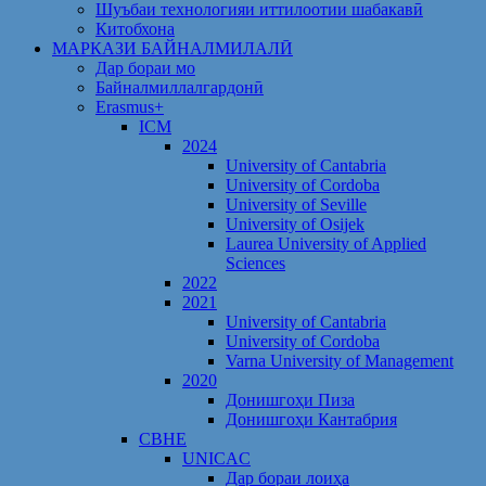
Шуъбаи технологияи иттилоотии шабакавӣ
Китобхона
МАРКАЗИ БАЙНАЛМИЛАЛӢ
Дар бораи мо
Байналмиллалгардонӣ
Erasmus+
ICM
2024
University of Cantabria
University of Cordoba
University of Seville
University of Osijek
Laurea University of Applied
Sciences
2022
2021
University of Cantabria
University of Cordoba
Varna University of Management
2020
Донишгоҳи Пиза
Донишгоҳи Кантабрия
CBHE
UNICAC
Дар бораи лоиҳа