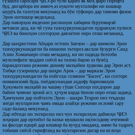
гузашта саросари ҶИЭ-ро тӯли қариб як моҳ фаро гирифта
буд, дигарбора ин амвоҷ аз нуқоти мухталифи ин кишвар
шурӯъ ба талотум мекунанд ва бӯи тӯфонро дар тамоми фазои
Эрон интишор медиҳанд.
Дар наворҳои видеоии расонаҳои хабарии бурунмарзӣ
метавон дид, ки чӣ гуна тазоҳуркунандагон худравҳои пулиси
ҶИЭ ва биноҳои сохторҳои давлатии онро оташ мезананд.
Дар шаҳристони Абҳари остони Занҷон – дар шимоли Эрон
тазоҳуркунандагон ба нишони эътироз аксҳои бузурги Саид
Алии Хоманаиро оташ мезаданд, ки ин падида бозтоби
мухолифати ҷиддии сиёсӣ ва талош барои аз бунёд
барандохтани режими диниву мазҳабии худкома дар Эрон аст.
Тибқи гузоришҳо дар шаҳри Арок – дар маркази Эрон
тазоҳуркунандагон ба пойгоҳи созмони “Басиҷ”, ки сохторе
ниманизомӣ буда, пиёдакунандаи аҳдофу барномаҳои
Ҳукумати мазҳабӣ ва чашму гӯши Сипоҳи посдорон дар
байни ҷомеаи эронӣ аст, ҳуҷум карда бинои онро оташ заданд.
Ҳамчунин дар пойтахти Эрон – шаҳри Теҳрон низ теъдоди
зиёди муътаризон ҷамъ омада алайҳи режими исломӣ сару
садо баланд мекунанд.
Дар ибтидо ин эътирозҳо низ чун эътирозҳои даймоҳи ҶИЭ
зоҳиран дар иртибот ба вазъи мушкили иқтисодиву иҷтимоӣ
ва фасоди идорӣ дар кишвар ба вуҷуд омаданд, аммо ба тадриҷ
тобиши сиёсӣ гирифтанд ва муътаризон дигар на ислоҳи