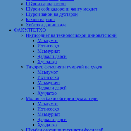
Шўрои сарпарастон
Шўрои собиқадорони ҷангу меҳнат
Шӯрои занон ва духтарон
Бахши варзиш
Хобгоҳи донишкада
ФАКУЛТЕТҲО
Иқтисодиёт ва технологияҳои инноватсионӣ
Маълумот
Ихтисосҳо
Маъмурият
Ҷадвали дарсӣ
Ҳуҷҷатҳо
Тиҷорат, фаъолияти гумрукӣ ва ҳуқуқ
Маълумот
Ихтисосҳо
Маъмурият
Ҷадвали дарсӣ
Ҳуҷҷатҳо
Молия ва баҳисобгирии бухгалтерӣ
Маълумот
Ихтисосҳо
Маъмурият
Ҷадвали дарсӣ
Ҳуҷҷатҳо
Шуъбаи омӯзиши таҳсилоти фосилавӣ