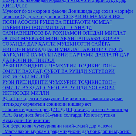
Вохўрӣ бо намояндаи корманди мақомоти ҳифзи ҳуқуқ дар
ДИС ДДТТ
Мулоқот бо ҳамкорони фаъоли Донишкада дар соҳаи маорифи
вилояти Суғд таҳти унвони “СОҲАИ ИЛМУ МАОРИФ –
ПОЯИ АСОСИИ РУШД ВА ПЕШРАФТИ ҶОМЕА”
ПАЁМИ ПЕШВОИ МИЛЛАТ – САНАДИ
САРНАВИШТСОЗ ВА РОҲНАМОИ ОЯНДАИ МИЛЛАТ
ОСИЁИ МАРКАЗӢ МИНТАҚАИ ТАШАББУСКОР ВА
СОЗАНДА ДАР ҲАЛЛИ МУШКИЛОТИ САЙЁРА
НИШОНИ МУҚАДДАСИ МИЛЛАТ: АРЗИШИ СИЁСӢ,
ФАРҲАНГӢ ВА МАЪНАВИИ ПАРЧАМИ ДАВЛАТӢ ДАР
ДАВРОНИ ИСТИҚЛОЛ
РӮЗИ ПРЕЗИДЕНТИ ҶУМҲУРИИ ТОҶИКИСТОН –
ОМИЛИ ВАҲДАТ, СУБОТ ВА РУШДИ УСТУВОРИ
ИҚТИСОДИ МИЛЛӢ
РӮЗИ ПРЕЗИДЕНТИ ҶУМҲУРИИ ТОҶИКИСТОН –
ОМИЛИ ВАҲДАТ, СУБОТ ВА РУШДИ УСТУВОРИ
ИҚТИСОДИ МИЛЛӢ
Рўзи Президенти Ҷумҳурии Тоҷикистон – омили муҳими
иттиҳоду сарҷамъии сокинони кишвар аст
Табрикоти директори ДИС ДДТТ, н.и.и., дотсент Ҷалилзода
А.А. ба муносибати 31-умин солгарди Конститутсияи
Ҷумҳурии Тоҷикистон
Конференсияи ҷумҳуриявии илмӣ-амалӣ дар мавзуи
“Масъалаҳои мубрами рақамикунонӣ дар бонкдории муосир”