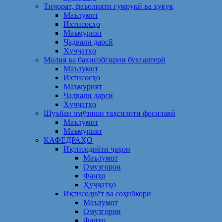
Тиҷорат, фаъолияти гумрукӣ ва ҳуқуқ
Маълумот
Ихтисосҳо
Маъмурият
Ҷадвали дарсӣ
Ҳуҷҷатҳо
Молия ва баҳисобгирии бухгалтерӣ
Маълумот
Ихтисосҳо
Маъмурият
Ҷадвали дарсӣ
Ҳуҷҷатҳо
Шуъбаи омӯзиши таҳсилоти фосилавӣ
Маълумот
Маъмурият
КАФЕДРАҲО
Иқтисодиёти ҷаҳон
Маълумот
Омузгорон
Фанҳо
Ҳуҷҷатҳо
Иқтисодиёт ва соҳибкорӣ
Маълумот
Омузгорон
Фанҳо