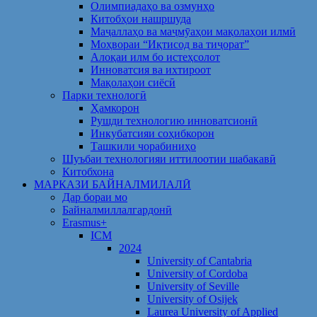
Олимпиадаҳо ва озмунҳо
Китобҳои нашршуда
Маҷаллаҳо ва маҷмӯаҳои мақолаҳои илмӣ
Моҳвораи “Иқтисод ва тиҷорат”
Алоқаи илм бо истеҳсолот
Инноватсия ва ихтироот
Мақолаҳои сиёсӣ
Парки технологӣ
Ҳамкорон
Рушди технологию инноватсионӣ
Инкубатсияи соҳибкорон
Ташкили чорабиниҳо
Шуъбаи технологияи иттилоотии шабакавӣ
Китобхона
МАРКАЗИ БАЙНАЛМИЛАЛӢ
Дар бораи мо
Байналмиллалгардонӣ
Erasmus+
ICM
2024
University of Cantabria
University of Cordoba
University of Seville
University of Osijek
Laurea University of Applied