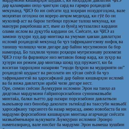
мардумони кишварҳое шудааст, ки ниҳодҳои давлатии ҶИЭ
дар қаламрави онҳо ҷангҳои сард ва гармро роҳандозӣ
мекунанд. ҶИЭ бо ин сиёсати худ зоҳиран нохудогоҳона, вале
моҳиятан огоҳона он кореро анҷом медиҳад, ки гӯё бо он
мухолиф аст ва барои татбиқи пружае талош мекунад, ки
манзури рақибонаш аст, яъне аз бунёд мутазалзил кардани
олами ислом ва дуқутба кардани он. Сиёсате, ки ҶИЭ аз
замони зуҳури худ дар минтақа ва умуман ҳавзаи давлатҳои
исломӣ роҳандозӣ мекунад ба ҷуз тафриқаангезиву нифоқ ва
танишу чолишҳо чизи дигаре дар байни мусулмонон ба бор
намеорад. Бо таҳлили чунин роҳкори муғризонаву розомези
ҶИЭ гоҳе ба фарзияҳое низ метавон бовар кард, ки зуҳур ва
ҳузури ин режим дар минтақа шояд худ пружаест, ки ба
воситаи тарроҳони назарияи “эҷоди буҳрон ва мудирияти он”
роҳандозӣ шудааст ва рисолати ин хӯсаи сиёсӣ ба ҷуз
тафриқаангезӣ ва ҳаросафканӣ дар байни кишварҳои исломӣ
ва ба вижа давлатҳои арабӣ чизи дигаре нест.
Оре, симои сиёсии Љумҳурии исломии Эрон на танҳо аз
дидгоњи мардумони ѓайрипорсизабони суннимазњаби
минтаќа, балки њатто дар назари порсизабони давлатњои
њамљавор низ бинобар дахолати эътиќодї ва таассуби мазњабї
ҳаросафкану тарсангез ба назар мерасад, аммо новобаста ба ин
мардуми форсизабони кишварҳои минтақа агарчанде сиёсати
мазњабмењвари њукумати Љумҳурии исломии Эронро
намепазиранд, вале нисбат ба мардуми Эрон њамеша хушбин