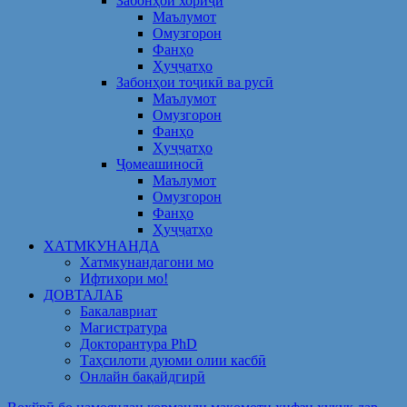
Забонҳои хориҷӣ
Маълумот
Омузгорон
Фанҳо
Ҳуҷҷатҳо
Забонҳои тоҷикӣ ва русӣ
Маълумот
Омузгорон
Фанҳо
Ҳуҷҷатҳо
Ҷомеашиносӣ
Маълумот
Омузгорон
Фанҳо
Ҳуҷҷатҳо
ХАТМКУНАНДА
Хатмкунандагони мо
Ифтихори мо!
ДОВТАЛАБ
Бакалавриат
Магистратура
Докторантура PhD
Таҳсилоти дуюми олии касбӣ
Онлайн бақайдгирӣ