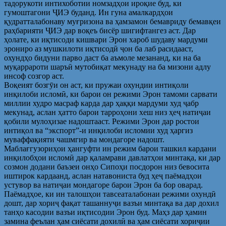
тадорукоти интихоботии номзадҳои ироқие буд, ки
гумоштагони ҶИЭ буданд. Ин гуна амалкардҳои
қудратталабонаву муғризона ва ҳамзамон бемавриду бемавқеи
раҳбарияти ҶИЭ дар воқеъ бисёр шигифтангез аст. Дар
ҳолате, ки иқтисоди кишвари Эрон хароб шудаву мардуми
эрониро аз мушкилоти иқтисодӣ ҷон ба лаб расидааст,
охундҳо бидуни парво даст ба аъмоле мезананд, ки на ба
муқаррароти шаръӣ мутобиқат мекунаду на ба мизони адлу
инсоф созгор аст.
Воқеият бозгӯи он аст, ки пружаи охундии интиқоли
инқилоби исломӣ, ки барои он режими Эрон тамоми сарвати
миллии худро масраф карда дар ҳаққи мардуми худ ҷабр
мекунад, аслан ҳатто барои тарроҳони хеш низ ҳеҷ натиҷаи
қобили мулоҳизае надоштааст. Режими Эрон дар ростои
интиқол ва “экспорт”-и инқилоби исломии худ ҳаргиз
муваффақияти чашмгир ва мондагоре надошт.
Маблағгузориҳои ҳангуфти ин режим барои ташкил кардани
инқилобҳои исломӣ дар қаламрави давлатҳои минтақа, ки дар
созмон додани баъзеи онҳо Сипоҳи посдорон низ бевосита
иштирок кардаанд, аслан натавониста буд ҳеҷ паёмадҳои
устувор ва натиҷаи мондагоре барои Эрон ба бор оварад.
Паёмадҳое, ки ин талошҳои тавсеаталабонаи режими охундӣ
дошт, дар хориҷ фақат ташаннуҷи вазъи минтақа ва дар дохил
танҳо касодии вазъи иқтисодии Эрон буд. Маҳз дар ҳамин
замина феълан ҳам сиёсати дохилӣ ва ҳам сиёсати хориҷии