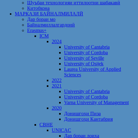
Шуъбаи технологияи иттилоотии шабакавӣ
Китобхона
МАРКАЗИ БАЙНАЛМИЛАЛӢ
Дар бораи мо
Байналмиллалгардонӣ
Erasmus+
ICM
2024
University of Cantabria
University of Cordoba
University of Seville
University of Osijek
Laurea University of Applied
Sciences
2022
2021
University of Cantabria
University of Cordoba
Varna University of Management
2020
Донишгоҳи Пиза
Донишгоҳи Кантабрия
CBHE
UNICAC
Дар бораи лоиҳа