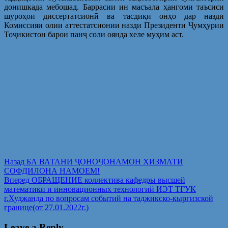
донишкада мебошад. Баррасии ин масъала ҳангоми таъсиси
шӯроҳои диссертатсионӣ ва тасдиқи онҳо дар назди
Комиссияи олии аттестатсионии назди Президенти Ҷумҳурии
Тоҷикистон барои панҷ соли оянда хеле муҳим аст.
Post
Предыдущая
Назад
БА ВАТАНИ ҶОНОҶОНАМОН ХИЗМАТИ
запись:
СОФДИЛОНА НАМОЕМ!
navigation
Следующая
Вперед
ОБРАЩЕНИЕ коллектива кафедры высшей
запись:
математики и инновационных технологий ИЭТ ТГУК
г.Худжанда по вопросам событий на таджикско-кыргизской
границе(от 27.01.2022г.)
Leave a Reply