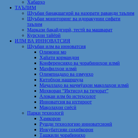
Хабарҳо
ТАЪЛИМ
Шуъбаи банақшагирӣ ва назорати раванди таълим
Шуъбаи мониторинг ва идоракунии сифати
таълим
Маркази бақайдгирӣ, тестӣ ва машварат
Курсҳои тайёрӣ
ИЛМ ВА ИННОВАТСИЯ
Шуъбаи илм ва инноватсия
Олимони мо
Ҳайати кормандон
Конференсияҳо ва чорабиниҳои илмӣ
Маҳфилҳои илмӣ
Олимпиадаҳо ва озмунҳо
Китобҳои нашршуда
Маҷаллаҳо ва маҷмӯаҳои мақолаҳои илмӣ
Моҳвораи “Иқтисод ва тиҷорат”
Алоқаи илм бо истеҳсолот
Инноватсия ва ихтироот
Мақолаҳои сиёсӣ
Парки технологӣ
Ҳамкорон
Рушди технологию инноватсионӣ
Инкубатсияи соҳибкорон
Ташкили чорабиниҳо