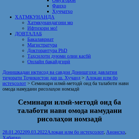
Омузгорон
Фанҳо
Ҳуҷҷатҳо
ХАТМКУНАНДА
Хатмкунандагони мо
Ифтихори мо!
ДОВТАЛАБ
Бакалавриат
Магистратура
Докторантура PhD
Таҳсилоти дуюми олии касбӣ
Онлайн бақайдгирӣ
Донишкадаи иқтисод ва савдои Донишгоҳи давлатии
тиҷорати Тоҷикистон дар ш. Хуҷанд
>
Алоқаи илм бо
истеҳсолот
>
Семинари илмӣ-методӣ оид ба талаботи нави
омода намудани рисолаҳои номзадӣ
Семинари илмӣ-методӣ оид ба
талаботи нави омода намудани
рисолаҳои номзадӣ
28.01.2022
09.03.2022
Алоқаи илм бо истеҳсолот
,
Анонсҳо
,
Хабарҳо