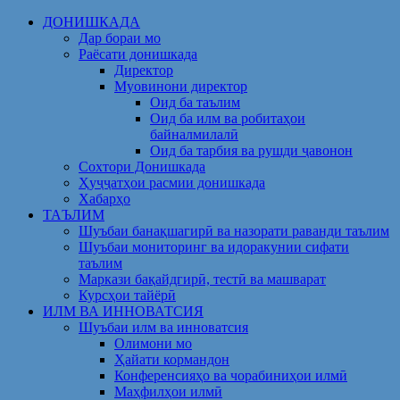
Skip
ДОНИШКАДА
to
Дар бораи мо
content
Раёсати донишкада
Директор
Муовинони директор
Оид ба таълим
Оид ба илм ва робитаҳои
байналмилалӣ
Оид ба тарбия ва рушди ҷавонон
Сохтори Донишкада
Ҳуҷҷатҳои расмии донишкада
Хабарҳо
ТАЪЛИМ
Шуъбаи банақшагирӣ ва назорати раванди таълим
Шуъбаи мониторинг ва идоракунии сифати
таълим
Маркази бақайдгирӣ, тестӣ ва машварат
Курсҳои тайёрӣ
ИЛМ ВА ИННОВАТСИЯ
Шуъбаи илм ва инноватсия
Олимони мо
Ҳайати кормандон
Конференсияҳо ва чорабиниҳои илмӣ
Маҳфилҳои илмӣ