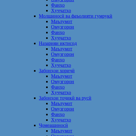
Фанҳо
Ҳуҷҷатҳо
Молшиносӣ ва фаъолияти гумрукӣ
Маълумот
Омузгорон
Фанҳо
Ҳуҷҷатҳо
Назарияи иқтисод
Маълумот
Омузгорон
Фанҳо
Ҳуҷҷатҳо
Забонҳои хориҷӣ
Маълумот
Омузгорон
Фанҳо
Ҳуҷҷатҳо
Забонҳои тоҷикӣ ва русӣ
Маълумот
Омузгорон
Фанҳо
Ҳуҷҷатҳо
Ҷомеашиносӣ
Маълумот