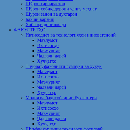
Шўрои сарпарастон
Шўрои собиқадорони ҷангу меҳнат
Шӯрои занон ва духтарон
Бахши варзиш
Хобгоҳи донишкада
ФАКУЛТЕТҲО
Иқтисодиёт ва технологияҳои инноватсионӣ
Маълумот
Ихтисосҳо
Маъмурият
Ҷадвали дарсӣ
Ҳуҷҷатҳо
Тиҷорат, фаъолияти гумрукӣ ва ҳуқуқ
Маълумот
Ихтисосҳо
Маъмурият
Ҷадвали дарсӣ
Ҳуҷҷатҳо
Молия ва баҳисобгирии бухгалтерӣ
Маълумот
Ихтисосҳо
Маъмурият
Ҷадвали дарсӣ
Ҳуҷҷатҳо
Шуъбаи омӯзиши таҳсилоти фосилавӣ