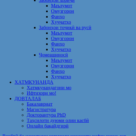
Забонҳои хориҷӣ
Маълумот
Омузгорон
Фанҳо
Ҳуҷҷатҳо
Забонҳои тоҷикӣ ва русӣ
Маълумот
Омузгорон
Фанҳо
Ҳуҷҷатҳо
Ҷомеашиносӣ
Маълумот
Омузгорон
Фанҳо
Ҳуҷҷатҳо
ХАТМКУНАНДА
Хатмкунандагони мо
Ифтихори мо!
ДОВТАЛАБ
Бакалавриат
Магистратура
Докторантура PhD
Таҳсилоти дуюми олии касбӣ
Онлайн бақайдгирӣ