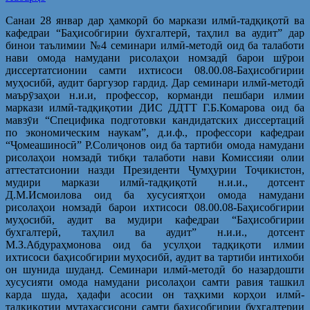
Санаи 28 январ дар ҳамкорӣ бо маркази илмӣ-тадқиқотӣ ва
кафедраи “Баҳисобгирии бухгалтерӣ, таҳлил ва аудит” дар
бинои таълимии №4 семинари илмӣ-методӣ оид ба талаботи
нави омода намудани рисолаҳои номзадӣ барои шӯрои
диссертатсионии самти ихтисоси 08.00.08-Баҳисобгирии
муҳосибӣ, аудит баргузор гардид. Дар семинари илмӣ-методӣ
маърӯзаҳои н.и.и, профессор, корманди пешбари илмии
маркази илмӣ-тадқиқотии ДИС ДДТТ Г.Б.Комарова оид ба
мавзӯи “Специфика подготовки кандидатских диссертаций
по экономическим наукам”, д.и.ф., профессори кафедраи
“Ҷомеашиносӣ” Р.Солиҷонов оид ба тартиби омода намудани
рисолаҳои номзадӣ тибқи талаботи нави Комиссияи олии
аттестатсионии назди Президенти Ҷумҳурии Тоҷикистон,
мудири маркази илмӣ-тадқиқотӣ н.и.и., дотсент
Д.М.Исмоилова оид ба хусусиятҳои омода намудани
рисолаҳои номзадӣ барои ихтисоси 08.00.08-Баҳисобгирии
муҳосибӣ, аудит ва мудири кафедраи “Баҳисобгирии
бухгалтерӣ, таҳлил ва аудит” н.и.и., дотсент
М.З.Абдураҳмонова оид ба усулҳои тадқиқоти илмии
ихтисоси баҳисобгирии муҳосибӣ, аудит ва тартиби интихоби
он шунида шуданд. Семинари илмӣ-методӣ бо назардошти
хусусияти омода намудани рисолаҳои самти равия ташкил
карда шуда, ҳадафи асосии он таҳкими корҳои илмӣ-
тадқиқотии мутахассисони самти баҳисобгирии бухгалтерии