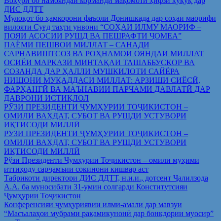
Вохўрӣ бо намояндаи корманди мақомоти ҳифзи ҳуқуқ дар
ДИС ДДТТ
Мулоқот бо ҳамкорони фаъоли Донишкада дар соҳаи маорифи
вилояти Суғд таҳти унвони “СОҲАИ ИЛМУ МАОРИФ –
ПОЯИ АСОСИИ РУШД ВА ПЕШРАФТИ ҶОМЕА”
ПАЁМИ ПЕШВОИ МИЛЛАТ – САНАДИ
САРНАВИШТСОЗ ВА РОҲНАМОИ ОЯНДАИ МИЛЛАТ
ОСИЁИ МАРКАЗӢ МИНТАҚАИ ТАШАББУСКОР ВА
СОЗАНДА ДАР ҲАЛЛИ МУШКИЛОТИ САЙЁРА
НИШОНИ МУҚАДДАСИ МИЛЛАТ: АРЗИШИ СИЁСӢ,
ФАРҲАНГӢ ВА МАЪНАВИИ ПАРЧАМИ ДАВЛАТӢ ДАР
ДАВРОНИ ИСТИҚЛОЛ
РӮЗИ ПРЕЗИДЕНТИ ҶУМҲУРИИ ТОҶИКИСТОН –
ОМИЛИ ВАҲДАТ, СУБОТ ВА РУШДИ УСТУВОРИ
ИҚТИСОДИ МИЛЛӢ
РӮЗИ ПРЕЗИДЕНТИ ҶУМҲУРИИ ТОҶИКИСТОН –
ОМИЛИ ВАҲДАТ, СУБОТ ВА РУШДИ УСТУВОРИ
ИҚТИСОДИ МИЛЛӢ
Рўзи Президенти Ҷумҳурии Тоҷикистон – омили муҳими
иттиҳоду сарҷамъии сокинони кишвар аст
Табрикоти директори ДИС ДДТТ, н.и.и., дотсент Ҷалилзода
А.А. ба муносибати 31-умин солгарди Конститутсияи
Ҷумҳурии Тоҷикистон
Конференсияи ҷумҳуриявии илмӣ-амалӣ дар мавзуи
“Масъалаҳои мубрами рақамикунонӣ дар бонкдории муосир”