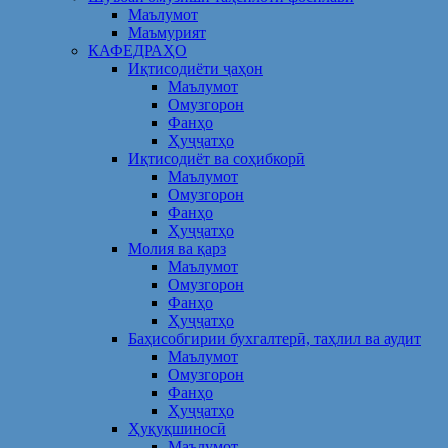
Маълумот
Маъмурият
КАФЕДРАҲО
Иқтисодиёти ҷаҳон
Маълумот
Омузгорон
Фанҳо
Ҳуҷҷатҳо
Иқтисодиёт ва соҳибкорӣ
Маълумот
Омузгорон
Фанҳо
Ҳуҷҷатҳо
Молия ва қарз
Маълумот
Омузгорон
Фанҳо
Ҳуҷҷатҳо
Баҳисобгирии бухгалтерӣ, таҳлил ва аудит
Маълумот
Омузгорон
Фанҳо
Ҳуҷҷатҳо
Ҳуқуқшиносӣ
Маълумот