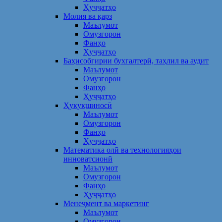
Ҳуҷҷатҳо
Молия ва қарз
Маълумот
Омузгорон
Фанҳо
Ҳуҷҷатҳо
Баҳисобгирии бухгалтерӣ, таҳлил ва аудит
Маълумот
Омузгорон
Фанҳо
Ҳуҷҷатҳо
Ҳуқуқшиносӣ
Маълумот
Омузгорон
Фанҳо
Ҳуҷҷатҳо
Математика олӣ ва технологияҳои
инноватсионӣ
Маълумот
Омузгорон
Фанҳо
Ҳуҷҷатҳо
Менеҷмент ва маркетинг
Маълумот
Омузгорон