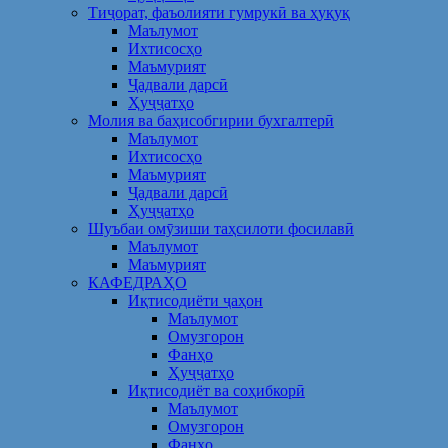
Тиҷорат, фаъолияти гумрукӣ ва ҳуқуқ
Маълумот
Ихтисосҳо
Маъмурият
Ҷадвали дарсӣ
Ҳуҷҷатҳо
Молия ва баҳисобгирии бухгалтерӣ
Маълумот
Ихтисосҳо
Маъмурият
Ҷадвали дарсӣ
Ҳуҷҷатҳо
Шуъбаи омӯзиши таҳсилоти фосилавӣ
Маълумот
Маъмурият
КАФЕДРАҲО
Иқтисодиёти ҷаҳон
Маълумот
Омузгорон
Фанҳо
Ҳуҷҷатҳо
Иқтисодиёт ва соҳибкорӣ
Маълумот
Омузгорон
Фанҳо