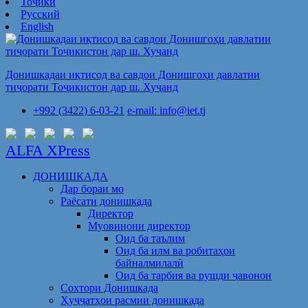
Тоҷикӣ
Русский
English
Донишкадаи иқтисод ва савдои Донишгоҳи давлатии
тиҷорати Тоҷикистон дар ш. Хуҷанд
+992 (3422) 6-03-21
e-mail: info@iet.tj
ALFA XPress
ДОНИШКАДА
Дар бораи мо
Раёсати донишкада
Директор
Муовинони директор
Оид ба таълим
Оид ба илм ва робитаҳои
байналмилалӣ
Оид ба тарбия ва рушди ҷавонон
Сохтори Донишкада
Ҳуҷҷатҳои расмии донишкада