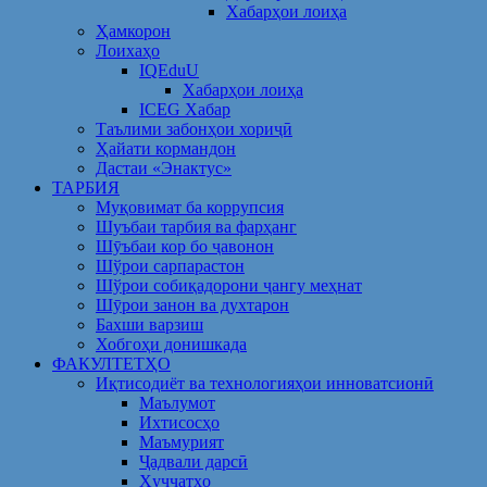
Хабарҳои лоиҳа
Ҳамкорон
Лоихаҳо
IQEduU
Хабарҳои лоиҳа
ICEG Хабар
Таълими забонҳои хориҷӣ
Ҳайати кормандон
Дастаи «Энактус»
ТАРБИЯ
Муқовимат ба коррупсия
Шуъбаи тарбия ва фарҳанг
Шӯъбаи кор бо ҷавонон
Шўрои сарпарастон
Шўрои собиқадорони ҷангу меҳнат
Шӯрои занон ва духтарон
Бахши варзиш
Хобгоҳи донишкада
ФАКУЛТЕТҲО
Иқтисодиёт ва технологияҳои инноватсионӣ
Маълумот
Ихтисосҳо
Маъмурият
Ҷадвали дарсӣ
Ҳуҷҷатҳо