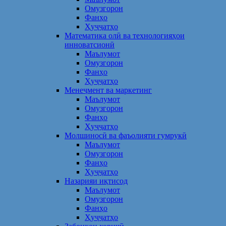
Омузгорон
Фанҳо
Ҳуҷҷатҳо
Математика олӣ ва технологияҳои
инноватсионӣ
Маълумот
Омузгорон
Фанҳо
Ҳуҷҷатҳо
Менеҷмент ва маркетинг
Маълумот
Омузгорон
Фанҳо
Ҳуҷҷатҳо
Молшиносӣ ва фаъолияти гумрукӣ
Маълумот
Омузгорон
Фанҳо
Ҳуҷҷатҳо
Назарияи иқтисод
Маълумот
Омузгорон
Фанҳо
Ҳуҷҷатҳо