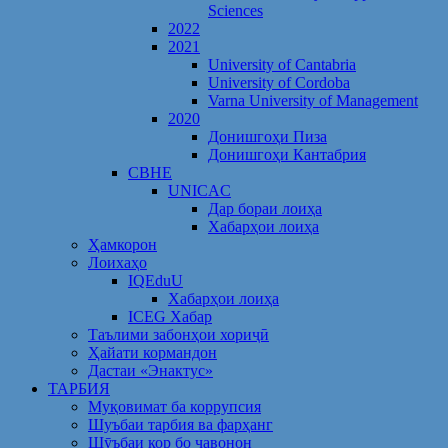
Sciences
2022
2021
University of Cantabria
University of Cordoba
Varna University of Management
2020
Донишгоҳи Пиза
Донишгоҳи Кантабрия
CBHE
UNICAC
Дар бораи лоиҳа
Хабарҳои лоиҳа
Ҳамкорон
Лоихаҳо
IQEduU
Хабарҳои лоиҳа
ICEG Хабар
Таълими забонҳои хориҷӣ
Ҳайати кормандон
Дастаи «Энактус»
ТАРБИЯ
Муқовимат ба коррупсия
Шуъбаи тарбия ва фарҳанг
Шӯъбаи кор бо ҷавонон