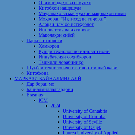
Олимпиадаҳо ва озмунҳо
Китобҳои нашршуда
Маҷаллаҳо ва маҷмӯаҳои мақолаҳои илмӣ
Моҳвораи “Иқтисод ва тиҷорат”
Алоқаи илм бо истеҳсолот
Инноватсия ва ихтироот
Мақолаҳои сиёсӣ
Парки технологӣ
Ҳамкорон
Рушди технологию инноватсионӣ
Инкубатсияи соҳибкорон
Ташкили чорабиниҳо
Шуъбаи технологияи иттилоотии шабакавӣ
Китобхона
МАРКАЗИ БАЙНАЛМИЛАЛӢ
Дар бораи мо
Байналмиллалгардонӣ
Erasmus+
ICM
2024
University of Cantabria
University of Cordoba
University of Seville
University of Osijek
Laurea University of Applied