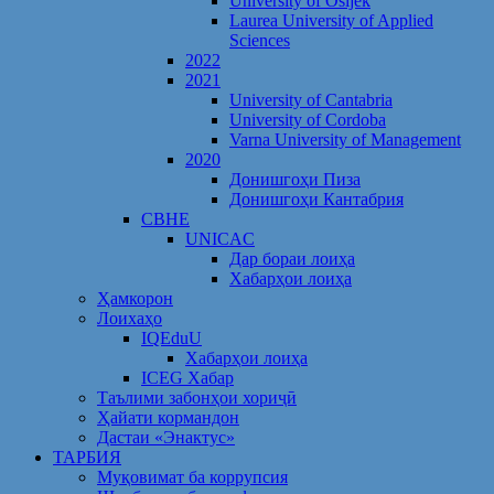
University of Osijek
Laurea University of Applied
Sciences
2022
2021
University of Cantabria
University of Cordoba
Varna University of Management
2020
Донишгоҳи Пиза
Донишгоҳи Кантабрия
CBHE
UNICAC
Дар бораи лоиҳа
Хабарҳои лоиҳа
Ҳамкорон
Лоихаҳо
IQEduU
Хабарҳои лоиҳа
ICEG Хабар
Таълими забонҳои хориҷӣ
Ҳайати кормандон
Дастаи «Энактус»
ТАРБИЯ
Муқовимат ба коррупсия