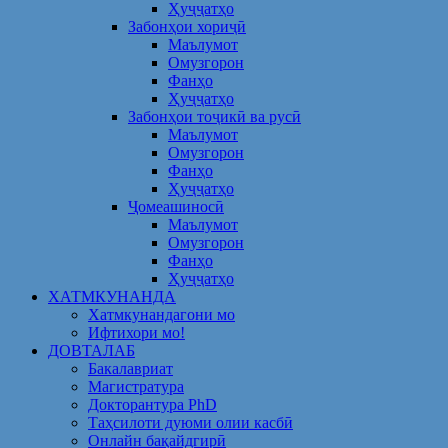
Ҳуҷҷатҳо
Забонҳои хориҷӣ
Маълумот
Омузгорон
Фанҳо
Ҳуҷҷатҳо
Забонҳои тоҷикӣ ва русӣ
Маълумот
Омузгорон
Фанҳо
Ҳуҷҷатҳо
Ҷомеашиносӣ
Маълумот
Омузгорон
Фанҳо
Ҳуҷҷатҳо
ХАТМКУНАНДА
Хатмкунандагони мо
Ифтихори мо!
ДОВТАЛАБ
Бакалавриат
Магистратура
Докторантура PhD
Таҳсилоти дуюми олии касбӣ
Онлайн бақайдгирӣ