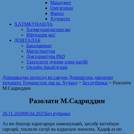
Маълумот
Омузгорон
Фанҳо
Ҳуҷҷатҳо
ХАТМКУНАНДА
Хатмкунандагони мо
Ифтихори мо!
ДОВТАЛАБ
Бакалавриат
Магистратура
Докторантура PhD
Таҳсилоти дуюми олии касбӣ
Онлайн бақайдгирӣ
Донишкадаи иқтисод ва савдои Донишгоҳи давлатии
тиҷорати Тоҷикистон дар ш. Хуҷанд
>
Без рубрики
>
Разолати
М.Садриддин
Разолати М.Садриддин
26.11.2020
08.04.2021
Без рубрики
Аз ин бештар харигариро намешунавӣ, ҳисобу китобҳои
сарсарӣ, таҳлили сатҳӣ ва иддаоҳои хоинона. Ҳадаф аз ин