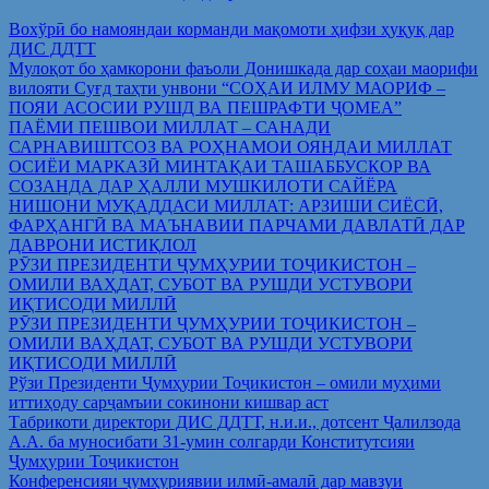
Вохўрӣ бо намояндаи корманди мақомоти ҳифзи ҳуқуқ дар
ДИС ДДТТ
Мулоқот бо ҳамкорони фаъоли Донишкада дар соҳаи маорифи
вилояти Суғд таҳти унвони “СОҲАИ ИЛМУ МАОРИФ –
ПОЯИ АСОСИИ РУШД ВА ПЕШРАФТИ ҶОМЕА”
ПАЁМИ ПЕШВОИ МИЛЛАТ – САНАДИ
САРНАВИШТСОЗ ВА РОҲНАМОИ ОЯНДАИ МИЛЛАТ
ОСИЁИ МАРКАЗӢ МИНТАҚАИ ТАШАББУСКОР ВА
СОЗАНДА ДАР ҲАЛЛИ МУШКИЛОТИ САЙЁРА
НИШОНИ МУҚАДДАСИ МИЛЛАТ: АРЗИШИ СИЁСӢ,
ФАРҲАНГӢ ВА МАЪНАВИИ ПАРЧАМИ ДАВЛАТӢ ДАР
ДАВРОНИ ИСТИҚЛОЛ
РӮЗИ ПРЕЗИДЕНТИ ҶУМҲУРИИ ТОҶИКИСТОН –
ОМИЛИ ВАҲДАТ, СУБОТ ВА РУШДИ УСТУВОРИ
ИҚТИСОДИ МИЛЛӢ
РӮЗИ ПРЕЗИДЕНТИ ҶУМҲУРИИ ТОҶИКИСТОН –
ОМИЛИ ВАҲДАТ, СУБОТ ВА РУШДИ УСТУВОРИ
ИҚТИСОДИ МИЛЛӢ
Рўзи Президенти Ҷумҳурии Тоҷикистон – омили муҳими
иттиҳоду сарҷамъии сокинони кишвар аст
Табрикоти директори ДИС ДДТТ, н.и.и., дотсент Ҷалилзода
А.А. ба муносибати 31-умин солгарди Конститутсияи
Ҷумҳурии Тоҷикистон
Конференсияи ҷумҳуриявии илмӣ-амалӣ дар мавзуи