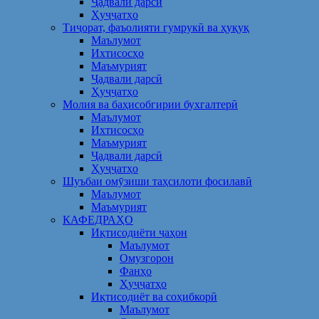
Ҷадвали дарсӣ
Ҳуҷҷатҳо
Тиҷорат, фаъолияти гумрукӣ ва ҳуқуқ
Маълумот
Ихтисосҳо
Маъмурият
Ҷадвали дарсӣ
Ҳуҷҷатҳо
Молия ва баҳисобгирии бухгалтерӣ
Маълумот
Ихтисосҳо
Маъмурият
Ҷадвали дарсӣ
Ҳуҷҷатҳо
Шуъбаи омӯзиши таҳсилоти фосилавӣ
Маълумот
Маъмурият
КАФЕДРАҲО
Иқтисодиёти ҷаҳон
Маълумот
Омузгорон
Фанҳо
Ҳуҷҷатҳо
Иқтисодиёт ва соҳибкорӣ
Маълумот