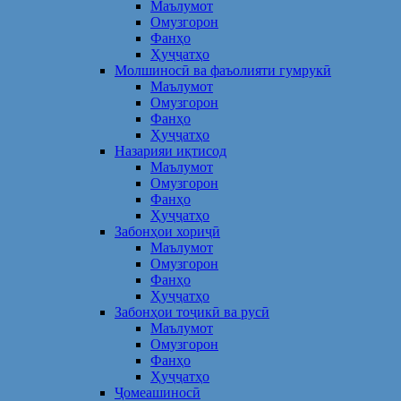
Маълумот
Омузгорон
Фанҳо
Ҳуҷҷатҳо
Молшиносӣ ва фаъолияти гумрукӣ
Маълумот
Омузгорон
Фанҳо
Ҳуҷҷатҳо
Назарияи иқтисод
Маълумот
Омузгорон
Фанҳо
Ҳуҷҷатҳо
Забонҳои хориҷӣ
Маълумот
Омузгорон
Фанҳо
Ҳуҷҷатҳо
Забонҳои тоҷикӣ ва русӣ
Маълумот
Омузгорон
Фанҳо
Ҳуҷҷатҳо
Ҷомеашиносӣ