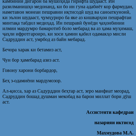
камбинии дигарон ба мушоҳида гирифта шудааст. Ин
разилманишҳо медонанд, ки бо ин гуна адабиёт кор фармудан,
наметавон монеаи пешравии иқтисодӣ шуд ва саноаткунонӣ,
ки эълон шудааст, ҷумҳуриро ба яке аз кишварҳои пешрафтаи
минтақа табдил медиҳад. Ин пешравӣ бунёди ҷаҳонбинии
илмии мардумро бамаротиб боло мебарад ва аз ҳама муҳимаш,
ҷаҳли ифротгароиро, ки хоси ҳамин қабил одамакҳо мисли
Садруддин аст, умрбод аз байн мебарад.
Бечора харак ки бетамиз аст,
Чун бор ҳамебарад азиз аст.
Говону харони борбардор,
Беҳ з-одамиёни мардумозор.
Ал-қисса, хар аз Садурддин беҳтар аст, зеро манфиат меорад,
Садруддин бошад душман мекобад ва барои миллат бори дӯш
аст.
Ассистенти кафедраи
назарияи иктисод
Махмудова М.А.