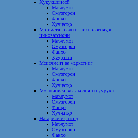
Ҳуқуқшиносӣ
Маълумот
Омузгорон
Фанҳо
Ҳуҷҷатҳо
Математика олӣ ва технологияҳои
инноватсионӣ
Маълумот
Омузгорон
Фанҳо
Ҳуҷҷатҳо
Менеҷмент ва маркетинг
Маълумот
Омузгорон
Фанҳо
Ҳуҷҷатҳо
Молшиносӣ ва фаъолияти гумрукӣ
Маълумот
Омузгорон
Фанҳо
Ҳуҷҷатҳо
Назарияи иқтисод
Маълумот
Омузгорон
Фанҳо