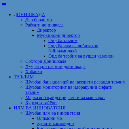
Skip
to
ДОНИШКАДА
content
Дар бораи мо
Раёсати донишкада
Директор
Муовинони директор
Оид ба таълим
Оид ба илм ва робитаҳои
байналмилалӣ
Оид ба тарбия ва рушди ҷавонон
Сохтори Донишкада
Ҳуҷҷатҳои расмии донишкада
Хабарҳо
ТАЪЛИМ
Шуъбаи банақшагирӣ ва назорати раванди таълим
Шуъбаи мониторинг ва идоракунии сифати
таълим
Маркази бақайдгирӣ, тестӣ ва машварат
Курсҳои тайёрӣ
ИЛМ ВА ИННОВАТСИЯ
Шуъбаи илм ва инноватсия
Олимони мо
Ҳайати кормандон
Конференсияҳо ва чорабиниҳои илмӣ