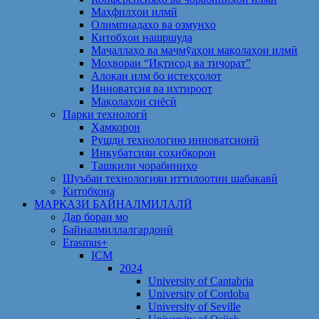
Маҳфилҳои илмӣ
Олимпиадаҳо ва озмунҳо
Китобҳои нашршуда
Маҷаллаҳо ва маҷмӯаҳои мақолаҳои илмӣ
Моҳвораи “Иқтисод ва тиҷорат”
Алоқаи илм бо истеҳсолот
Инноватсия ва ихтироот
Мақолаҳои сиёсӣ
Парки технологӣ
Ҳамкорон
Рушди технологию инноватсионӣ
Инкубатсияи соҳибкорон
Ташкили чорабиниҳо
Шуъбаи технологияи иттилоотии шабакавӣ
Китобхона
МАРКАЗИ БАЙНАЛМИЛАЛӢ
Дар бораи мо
Байналмиллалгардонӣ
Erasmus+
ICM
2024
University of Cantabria
University of Cordoba
University of Seville