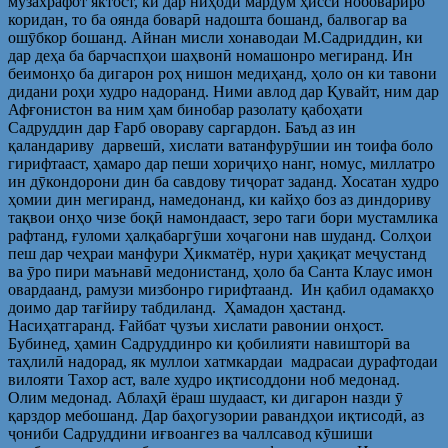
музахрафот яктост, ки дар ниҳоди мардум ҳисси нобовариро
коридан, то ба оянда боварӣ надошта бошанд, балвогар ва
ошӯбкор бошанд. Айнан мисли хонаводаи М.Садриддин, ки
дар деҳа ба барчаспҳои шаҳвонӣ номашонро мегиранд. Ин
беимонҳо ба дигарон роҳ нишон медиҳанд, ҳоло он ки тавони
дидани роҳи худро надоранд. Ними авлод дар Қувайт, ним дар
Афғонистон ва ним ҳам бинобар разолату қабоҳати
Садруддин дар Ғарб овораву саргардон. Баъд аз ин
қаландариву дарвешӣ, хислати ватанфурӯшии ин тоифа боло
гирифтааст, ҳамаро дар пеши хориҷиҳо нанг, номус, миллатро
ин дӯкондорони дин ба савдову тиҷорат заданд. Хосатан худро
ҳомии дин мегиранд, намедонанд, ки кайҳо боз аз диндориву
тақвои онҳо чизе боқӣ намондааст, зеро таги бори мустамлика
рафтанд, ғуломи ҳалқабаргӯши хоҷагони нав шуданд. Солҳои
пеш дар чеҳраи манфури Ҳикматёр, нури ҳақиқат меҷустанд
ва ӯро пири маънавӣ медонистанд, ҳоло ба Санта Клаус имон
овардаанд, рамузи мизбонро гирифтаанд. Ин қабил одамакҳо
доимо дар тағйиру табдиланд. Ҳамадон ҳастанд.
Насиҳатгаранд. Ғайбат ҷузъи хислати равонии онҳост.
Бубинед, ҳамин Садруддинро ки қобилияти навишторӣ ва
таҳлилӣ надорад, як муллои хатмкардаи мадрасаи дурафтодаи
вилояти Тахор аст, вале худро иқтисоддони ноб медонад.
Олим медонад. Аблаҳӣ ёраш шудааст, ки дигарон назди ӯ
қарздор мебошанд. Дар баҳогузории равандҳои иқтисодӣ, аз
ҷониби Садруддини иғвоангез ва чаллсавод кӯшиши