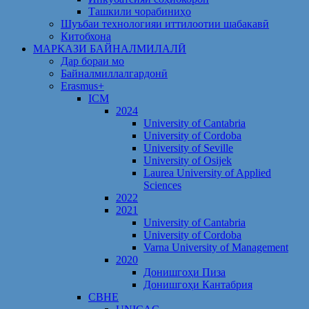
Ташкили чорабиниҳо
Шуъбаи технологияи иттилоотии шабакавӣ
Китобхона
МАРКАЗИ БАЙНАЛМИЛАЛӢ
Дар бораи мо
Байналмиллалгардонӣ
Erasmus+
ICM
2024
University of Cantabria
University of Cordoba
University of Seville
University of Osijek
Laurea University of Applied
Sciences
2022
2021
University of Cantabria
University of Cordoba
Varna University of Management
2020
Донишгоҳи Пиза
Донишгоҳи Кантабрия
CBHE