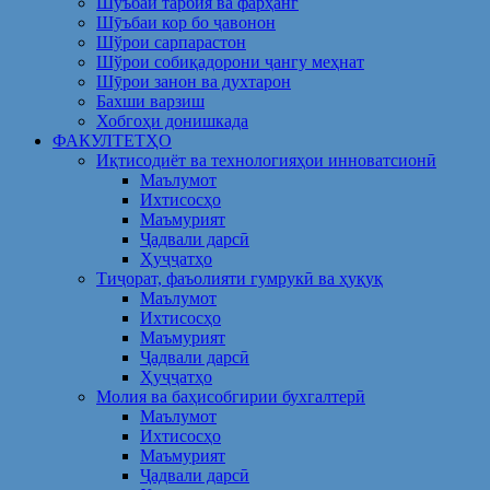
Шуъбаи тарбия ва фарҳанг
Шӯъбаи кор бо ҷавонон
Шўрои сарпарастон
Шўрои собиқадорони ҷангу меҳнат
Шӯрои занон ва духтарон
Бахши варзиш
Хобгоҳи донишкада
ФАКУЛТЕТҲО
Иқтисодиёт ва технологияҳои инноватсионӣ
Маълумот
Ихтисосҳо
Маъмурият
Ҷадвали дарсӣ
Ҳуҷҷатҳо
Тиҷорат, фаъолияти гумрукӣ ва ҳуқуқ
Маълумот
Ихтисосҳо
Маъмурият
Ҷадвали дарсӣ
Ҳуҷҷатҳо
Молия ва баҳисобгирии бухгалтерӣ
Маълумот
Ихтисосҳо
Маъмурият
Ҷадвали дарсӣ