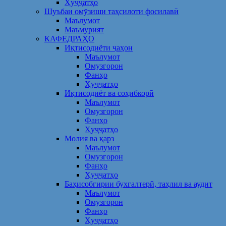
Ҳуҷҷатҳо
Шуъбаи омӯзиши таҳсилоти фосилавӣ
Маълумот
Маъмурият
КАФЕДРАҲО
Иқтисодиёти ҷаҳон
Маълумот
Омузгорон
Фанҳо
Ҳуҷҷатҳо
Иқтисодиёт ва соҳибкорӣ
Маълумот
Омузгорон
Фанҳо
Ҳуҷҷатҳо
Молия ва қарз
Маълумот
Омузгорон
Фанҳо
Ҳуҷҷатҳо
Баҳисобгирии бухгалтерӣ, таҳлил ва аудит
Маълумот
Омузгорон
Фанҳо
Ҳуҷҷатҳо