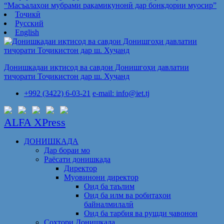
“Масъалаҳои мубрами рақамикунонӣ дар бонкдории муосир”
Тоҷикӣ
Русский
English
Донишкадаи иқтисод ва савдои Донишгоҳи давлатии
тиҷорати Тоҷикистон дар ш. Хуҷанд
+992 (3422) 6-03-21
e-mail: info@iet.tj
ALFA XPress
ДОНИШКАДА
Дар бораи мо
Раёсати донишкада
Директор
Муовинони директор
Оид ба таълим
Оид ба илм ва робитаҳои
байналмилалӣ
Оид ба тарбия ва рушди ҷавонон
Сохтори Донишкада