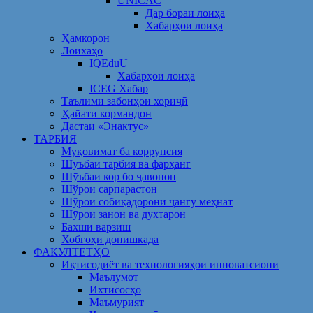
UNICAC
Дар бораи лоиҳа
Хабарҳои лоиҳа
Ҳамкорон
Лоихаҳо
IQEduU
Хабарҳои лоиҳа
ICEG Хабар
Таълими забонҳои хориҷӣ
Ҳайати кормандон
Дастаи «Энактус»
ТАРБИЯ
Муқовимат ба коррупсия
Шуъбаи тарбия ва фарҳанг
Шӯъбаи кор бо ҷавонон
Шўрои сарпарастон
Шўрои собиқадорони ҷангу меҳнат
Шӯрои занон ва духтарон
Бахши варзиш
Хобгоҳи донишкада
ФАКУЛТЕТҲО
Иқтисодиёт ва технологияҳои инноватсионӣ
Маълумот
Ихтисосҳо
Маъмурият