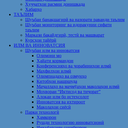
Ҳуҷҷатҳои расмии донишкада
Хабарҳо
ТАЪЛИМ
Шуъбаи банақшагирӣ ва назорати раванди таълим
Шуъбаи мониторинг ва идоракунии сифати
таълим
Маркази бақайдгирӣ, тестӣ ва машварат
Курсҳои тайёрӣ
ИЛМ ВА ИННОВАТСИЯ
Шуъбаи илм ва инноватсия
Олимони мо
Ҳайати кормандон
Конференсияҳо ва чорабиниҳои илмӣ
Маҳфилҳои илмӣ
Олимпиадаҳо ва озмунҳо
Китобҳои нашршуда
Маҷаллаҳо ва маҷмӯаҳои мақолаҳои илмӣ
Моҳвораи “Иқтисод ва тиҷорат”
Алоқаи илм бо истеҳсолот
Инноватсия ва ихтироот
Мақолаҳои сиёсӣ
Парки технологӣ
Ҳамкорон
Рушди технологию инноватсионӣ
Инкубатсияи соҳибкорон