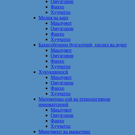
Омузгорон
Фанҳо
Ҳуҷҷатҳо
Молия ва қарз
Маълумот
Омузгорон
Фанҳо
Ҳуҷҷатҳо
Баҳисобгирии бухгалтерӣ, таҳлил ва аудит
Маълумот
Омузгорон
Фанҳо
Ҳуҷҷатҳо
Ҳуқуқшиносӣ
Маълумот
Омузгорон
Фанҳо
Ҳуҷҷатҳо
Математика олӣ ва технологияҳои
инноватсионӣ
Маълумот
Омузгорон
Фанҳо
Ҳуҷҷатҳо
Менеҷмент ва маркетинг