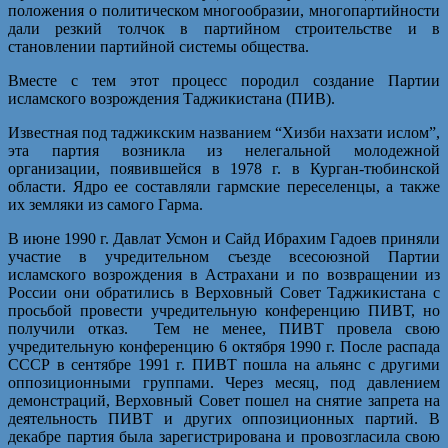
положения о политическом многообразии, многопартийности
дали резкий толчок в партийном строительстве и в
становлении партийной системы общества.
Вместе с тем этот процесс породил создание Партии
исламского возрождения Таджикистана (ПИВ).
Известная под таджикским названием “Хизби нахзати ислом”,
эта партия возникла из нелегальной молодежной
организации, появившейся в 1978 г. в Курган-тюбинской
области. Ядро ее составляли гармские переселенцы, а также
их земляки из самого Гарма.
В июне 1990 г. Давлат Усмон и Сайд Ибрахим Гадоев приняли
участие в учредительном съезде всесоюзной Партии
исламского возрождения в Астрахани и по возвращении из
России они обратились в Верховный Совет Таджикистана с
просьбой провести учредительную конференцию ПИВТ, но
получили отказ. Тем не менее, ПИВТ провела свою
учредительную конференцию 6 октября 1990 г. После распада
СССР в сентябре 1991 г. ПИВТ пошла на альянс с другими
оппозиционными группами. Через месяц, под давлением
демонстраций, Верховный Совет пошел на снятие запрета на
деятельность ПИВТ и других оппозиционных партий. В
декабре партия была зарегистрирована и провозгласила свою