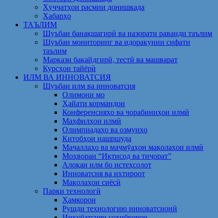
Ҳуҷҷатҳои расмии донишкада
Хабарҳо
ТАЪЛИМ
Шуъбаи банақшагирӣ ва назорати раванди таълим
Шуъбаи мониторинг ва идоракунии сифати
таълим
Маркази бақайдгирӣ, тестӣ ва машварат
Курсҳои тайёрӣ
ИЛМ ВА ИННОВАТСИЯ
Шуъбаи илм ва инноватсия
Олимони мо
Ҳайати кормандон
Конференсияҳо ва чорабиниҳои илмӣ
Маҳфилҳои илмӣ
Олимпиадаҳо ва озмунҳо
Китобҳои нашршуда
Маҷаллаҳо ва маҷмӯаҳои мақолаҳои илмӣ
Моҳвораи “Иқтисод ва тиҷорат”
Алоқаи илм бо истеҳсолот
Инноватсия ва ихтироот
Мақолаҳои сиёсӣ
Парки технологӣ
Ҳамкорон
Рушди технологию инноватсионӣ
Инкубатсияи соҳибкорон