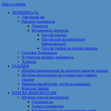
Skip to content
ДОНИШКАДА
Дар бораи мо
Раёсати донишкада
Директор
Муовинони директор
Оид ба таълим
Оид ба илм ва робитаҳои
байналмилалӣ
Оид ба тарбия ва рушди ҷавонон
Сохтори Донишкада
Ҳуҷҷатҳои расмии донишкада
Хабарҳо
ТАЪЛИМ
Шуъбаи банақшагирӣ ва назорати раванди таълим
Шуъбаи мониторинг ва идоракунии сифати
таълим
Маркази бақайдгирӣ, тестӣ ва машварат
Курсҳои тайёрӣ
ИЛМ ВА ИННОВАТСИЯ
Шуъбаи илм ва инноватсия
Олимони мо
Ҳайати кормандон
Конференсияҳо ва чорабиниҳои илмӣ