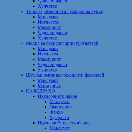
Ҷадвали дарсӣ
Ҳуҷҷатҳо
Тиҷорат, фаъолияти гумрукӣ ва ҳуқуқ
Маълумот
Ихтисосҳо
Маъмурият
Ҷадвали дарсӣ
Ҳуҷҷатҳо
Молия ва баҳисобгирии бухгалтерӣ
Маълумот
Ихтисосҳо
Маъмурият
Ҷадвали дарсӣ
Ҳуҷҷатҳо
Шуъбаи омӯзиши таҳсилоти фосилавӣ
Маълумот
Маъмурият
КАФЕДРАҲО
Иқтисодиёти ҷаҳон
Маълумот
Омузгорон
Фанҳо
Ҳуҷҷатҳо
Иқтисодиёт ва соҳибкорӣ
Маълумот