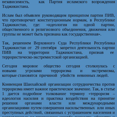
независимость, как Партия исламского возрождения
Таджикистана.
Ислам был объявлен руководящим принципом партии ПИВ,
что противоречит конституционным нормам, в Республике
Таджикистан, где: «идеология ни одной партии,
общественного и религиозного объединения, движения или
группы не может быть признана как государственная».
Так, решением Верховного Суда Республики Республика
Таджикистан от 29 сентября запретил деятельность партии
ПИВ на территории Таджикистана, признав ее
террористическо-экстремистской организацией.
Сегодня мировое общество сегодня столкнулась с
новыми угрозами терроризма и экстремизма,
которые становятся причиной убийств невинных людей.
Конвенция Шанхайской организации сотрудничества против
терроризма имеет важное практическое значение. Так, в статье
1 дается подробное толкование термину «терроризм –
идеология насилия и практика воздействия на принятие
решения органами власти или международными
организациями путем совершения насильственных или иных
преступных действий, связанных с устрашением населения и