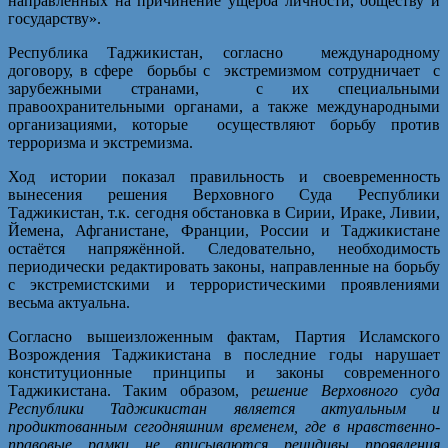
направленных на причинение ущерба личности, обществу и
государству».
Республика Таджикистан, согласно международному
договору, в сфере борьбы с экстремизмом сотрудничает с
зарубежными странами, с их специальными
правоохранительными органами, а также международными
организациями, которые осуществляют борьбу против
терроризма и экстремизма.
Ход истории показал правильность и своевременность
вынесения решения Верховного Суда Республики
Таджикистан, т.к. сегодня обстановка в Сирии, Ираке, Ливии,
Йемена, Афганистане, Франции, России и Таджикистане
остаётся напряжённой. Следовательно, необходимость
периодически редактировать законы, направленные на борьбу
с экстремистскими и террористическими проявлениями
весьма актуальна.
Согласно вышеизложенным фактам, Партия Исламского
Возрождения Таджикистана в последние годы нарушает
конституционные принципы и законы современного
Таджикистана. Таким образом, р
ешение Верховного суда
Республики Таджикистан является актуальным и
продиктованным сегодняшним временем, где в нравственно-
правовые рамки не вписываются рецидивы проявления