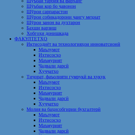
Шуъбаи тарбия ва фарҳанг
Шӯъбаи кор бо ҷавонон
Шўрои сарпарастон
Шўрои собиқадорони ҷангу меҳнат
Шӯрои занон ва духтарон
Бахши варзиш
Хобгоҳи донишкада
ФАКУЛТЕТҲО
Иқтисодиёт ва технологияҳои инноватсионӣ
Маълумот
Ихтисосҳо
Маъмурият
Ҷадвали дарсӣ
Ҳуҷҷатҳо
Тиҷорат, фаъолияти гумрукӣ ва ҳуқуқ
Маълумот
Ихтисосҳо
Маъмурият
Ҷадвали дарсӣ
Ҳуҷҷатҳо
Молия ва баҳисобгирии бухгалтерӣ
Маълумот
Ихтисосҳо
Маъмурият
Ҷадвали дарсӣ