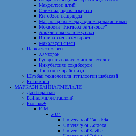
Маҳфилҳои илмӣ
Олимпиадаҳо ва озмунҳо
Китобҳои нашршуда
Маҷаллаҳо ва маҷмӯаҳои мақолаҳои илмӣ
Моҳвораи “Иқтисод ва тиҷорат”
Алоқаи илм бо истеҳсолот
Инноватсия ва ихтироот
Мақолаҳои сиёсӣ
Парки технологӣ
Ҳамкорон
Рушди технологию инноватсионӣ
Инкубатсияи соҳибкорон
Ташкили чорабиниҳо
Шуъбаи технологияи иттилоотии шабакавӣ
Китобхона
МАРКАЗИ БАЙНАЛМИЛАЛӢ
Дар бораи мо
Байналмиллалгардонӣ
Erasmus+
ICM
2024
University of Cantabria
University of Cordoba
University of Seville