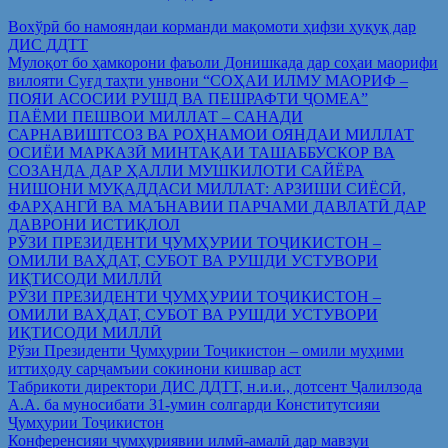
Вохўрӣ бо намояндаи корманди мақомоти ҳифзи ҳуқуқ дар
ДИС ДДТТ
Мулоқот бо ҳамкорони фаъоли Донишкада дар соҳаи маорифи
вилояти Суғд таҳти унвони “СОҲАИ ИЛМУ МАОРИФ –
ПОЯИ АСОСИИ РУШД ВА ПЕШРАФТИ ҶОМЕА”
ПАЁМИ ПЕШВОИ МИЛЛАТ – САНАДИ
САРНАВИШТСОЗ ВА РОҲНАМОИ ОЯНДАИ МИЛЛАТ
ОСИЁИ МАРКАЗӢ МИНТАҚАИ ТАШАББУСКОР ВА
СОЗАНДА ДАР ҲАЛЛИ МУШКИЛОТИ САЙЁРА
НИШОНИ МУҚАДДАСИ МИЛЛАТ: АРЗИШИ СИЁСӢ,
ФАРҲАНГӢ ВА МАЪНАВИИ ПАРЧАМИ ДАВЛАТӢ ДАР
ДАВРОНИ ИСТИҚЛОЛ
РӮЗИ ПРЕЗИДЕНТИ ҶУМҲУРИИ ТОҶИКИСТОН –
ОМИЛИ ВАҲДАТ, СУБОТ ВА РУШДИ УСТУВОРИ
ИҚТИСОДИ МИЛЛӢ
РӮЗИ ПРЕЗИДЕНТИ ҶУМҲУРИИ ТОҶИКИСТОН –
ОМИЛИ ВАҲДАТ, СУБОТ ВА РУШДИ УСТУВОРИ
ИҚТИСОДИ МИЛЛӢ
Рўзи Президенти Ҷумҳурии Тоҷикистон – омили муҳими
иттиҳоду сарҷамъии сокинони кишвар аст
Табрикоти директори ДИС ДДТТ, н.и.и., дотсент Ҷалилзода
А.А. ба муносибати 31-умин солгарди Конститутсияи
Ҷумҳурии Тоҷикистон
Конференсияи ҷумҳуриявии илмӣ-амалӣ дар мавзуи