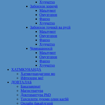
Ҳуҷҷатҳо
Забонҳои хориҷӣ
Маълумот
Омузгорон
Фанҳо
Ҳуҷҷатҳо
Забонҳои тоҷикӣ ва русӣ
Маълумот
Омузгорон
Фанҳо
Ҳуҷҷатҳо
Ҷомеашиносӣ
Маълумот
Омузгорон
Фанҳо
Ҳуҷҷатҳо
ХАТМКУНАНДА
Хатмкунандагони мо
Ифтихори мо!
ДОВТАЛАБ
Бакалавриат
Магистратура
Докторантура PhD
Таҳсилоти дуюми олии касбӣ
Онлайн бақайдгирӣ