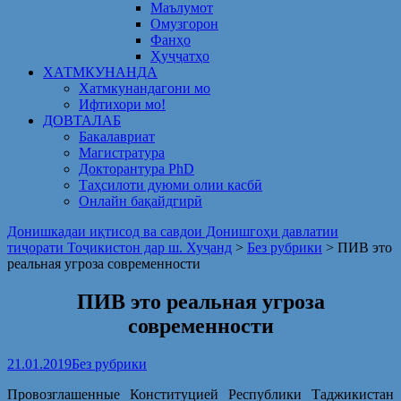
Маълумот
Омузгорон
Фанҳо
Ҳуҷҷатҳо
ХАТМКУНАНДА
Хатмкунандагони мо
Ифтихори мо!
ДОВТАЛАБ
Бакалавриат
Магистратура
Докторантура PhD
Таҳсилоти дуюми олии касбӣ
Онлайн бақайдгирӣ
Донишкадаи иқтисод ва савдои Донишгоҳи давлатии
тиҷорати Тоҷикистон дар ш. Хуҷанд
>
Без рубрики
>
ПИВ это
реальная угроза современности
ПИВ это реальная угроза
современности
21.01.2019
Без рубрики
Провозглашенные Конституцией Республики Таджикистан