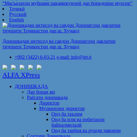
“Масъалаҳои мубрами рақамикунонӣ дар бонкдории муосир”
Тоҷикӣ
Русский
English
Донишкадаи иқтисод ва савдои Донишгоҳи давлатии
тиҷорати Тоҷикистон дар ш. Хуҷанд
+992 (3422) 6-03-21
e-mail: info@iet.tj
ALFA XPress
ДОНИШКАДА
Дар бораи мо
Раёсати донишкада
Директор
Муовинони директор
Оид ба таълим
Оид ба илм ва робитаҳои
байналмилалӣ
Оид ба тарбия ва рушди ҷавонон
Сохтори Донишкада