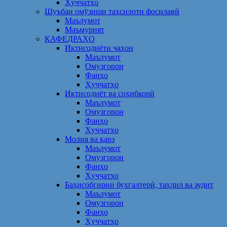
Ҳуҷҷатҳо
Шуъбаи омӯзиши таҳсилоти фосилавӣ
Маълумот
Маъмурият
КАФЕДРАҲО
Иқтисодиёти ҷаҳон
Маълумот
Омузгорон
Фанҳо
Ҳуҷҷатҳо
Иқтисодиёт ва соҳибкорӣ
Маълумот
Омузгорон
Фанҳо
Ҳуҷҷатҳо
Молия ва қарз
Маълумот
Омузгорон
Фанҳо
Ҳуҷҷатҳо
Баҳисобгирии бухгалтерӣ, таҳлил ва аудит
Маълумот
Омузгорон
Фанҳо
Ҳуҷҷатҳо