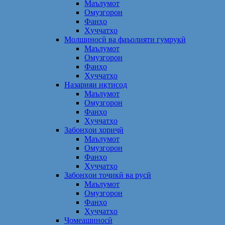
Маълумот
Омузгорон
Фанҳо
Ҳуҷҷатҳо
Молшиносӣ ва фаъолияти гумрукӣ
Маълумот
Омузгорон
Фанҳо
Ҳуҷҷатҳо
Назарияи иқтисод
Маълумот
Омузгорон
Фанҳо
Ҳуҷҷатҳо
Забонҳои хориҷӣ
Маълумот
Омузгорон
Фанҳо
Ҳуҷҷатҳо
Забонҳои тоҷикӣ ва русӣ
Маълумот
Омузгорон
Фанҳо
Ҳуҷҷатҳо
Ҷомеашиносӣ