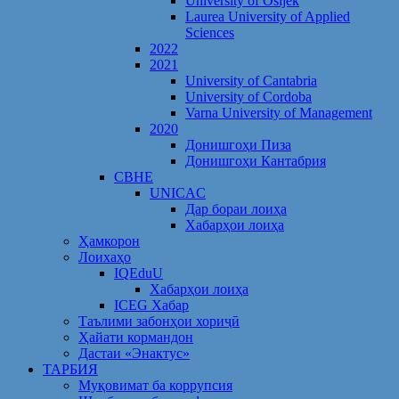
University of Osijek
Laurea University of Applied
Sciences
2022
2021
University of Cantabria
University of Cordoba
Varna University of Management
2020
Донишгоҳи Пиза
Донишгоҳи Кантабрия
CBHE
UNICAC
Дар бораи лоиҳа
Хабарҳои лоиҳа
Ҳамкорон
Лоихаҳо
IQEduU
Хабарҳои лоиҳа
ICEG Хабар
Таълими забонҳои хориҷӣ
Ҳайати кормандон
Дастаи «Энактус»
ТАРБИЯ
Муқовимат ба коррупсия