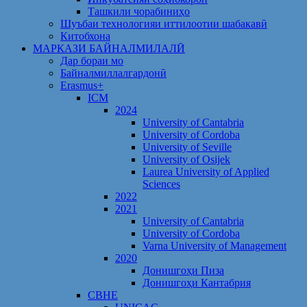
Ташкили чорабиниҳо
Шуъбаи технологияи иттилоотии шабакавӣ
Китобхона
МАРКАЗИ БАЙНАЛМИЛАЛӢ
Дар бораи мо
Байналмиллалгардонӣ
Erasmus+
ICM
2024
University of Cantabria
University of Cordoba
University of Seville
University of Osijek
Laurea University of Applied
Sciences
2022
2021
University of Cantabria
University of Cordoba
Varna University of Management
2020
Донишгоҳи Пиза
Донишгоҳи Кантабрия
CBHE