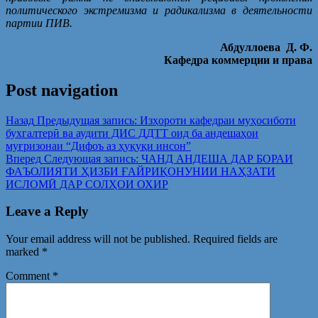
политического экстремизма и радикализма в деятельности
партии ПИВ.
Абдуллоева Д. Ф.
Кафедра коммерции и права
Post navigation
Назад
Предыдущая запись:
Изҳороти кафедраи муҳосиботи
бухгалтерӣ ва аудити ДИС ДДТТ оид ба андешаҳои
муғризонаи “Дифоъ аз ҳуқуқи инсон”
Вперед
Следующая запись:
ЧАНД АНДЕША ДАР БОРАИ
ФАЪОЛИЯТИ ҲИЗБИ ҒАЙРИҚОНУНИИ НАҲЗАТИ
ИСЛОМӢ ДАР СОЛҲОИ ОХИР
Leave a Reply
Your email address will not be published.
Required fields are
marked
*
Comment
*