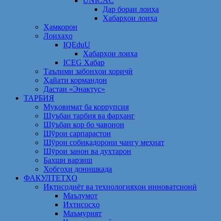
UNICAC
Дар бораи лоиҳа
Хабарҳои лоиҳа
Ҳамкорон
Лоихаҳо
IQEduU
Хабарҳои лоиҳа
ICEG Хабар
Таълими забонҳои хориҷӣ
Ҳайати кормандон
Дастаи «Энактус»
ТАРБИЯ
Муқовимат ба коррупсия
Шуъбаи тарбия ва фарҳанг
Шӯъбаи кор бо ҷавонон
Шўрои сарпарастон
Шўрои собиқадорони ҷангу меҳнат
Шӯрои занон ва духтарон
Бахши варзиш
Хобгоҳи донишкада
ФАКУЛТЕТҲО
Иқтисодиёт ва технологияҳои инноватсионӣ
Маълумот
Ихтисосҳо
Маъмурият