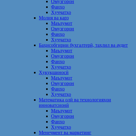
Омузгорон
Фанҳо
Ҳуҷҷатҳо
Молия ва қарз
Маълумот
Омузгорон
Фанҳо
Ҳуҷҷатҳо
Баҳисобгирии бухгалтерӣ, таҳлил ва аудит
Маълумот
Омузгорон
Фанҳо
Ҳуҷҷатҳо
Ҳуқуқшиносӣ
Маълумот
Омузгорон
Фанҳо
Ҳуҷҷатҳо
Математика олӣ ва технологияҳои
инноватсионӣ
Маълумот
Омузгорон
Фанҳо
Ҳуҷҷатҳо
Менеҷмент ва маркетинг