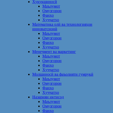
Ҳуқуқшиносӣ
Маълумот
Омузгорон
Фанҳо
Ҳуҷҷатҳо
Математика олӣ ва технологияҳои
инноватсионӣ
Маълумот
Омузгорон
Фанҳо
Ҳуҷҷатҳо
Менеҷмент ва маркетинг
Маълумот
Омузгорон
Фанҳо
Ҳуҷҷатҳо
Молшиносӣ ва фаъолияти гумрукӣ
Маълумот
Омузгорон
Фанҳо
Ҳуҷҷатҳо
Назарияи иқтисод
Маълумот
Омузгорон
Фанҳо