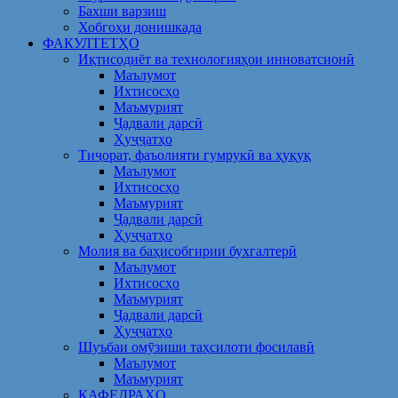
Бахши варзиш
Хобгоҳи донишкада
ФАКУЛТЕТҲО
Иқтисодиёт ва технологияҳои инноватсионӣ
Маълумот
Ихтисосҳо
Маъмурият
Ҷадвали дарсӣ
Ҳуҷҷатҳо
Тиҷорат, фаъолияти гумрукӣ ва ҳуқуқ
Маълумот
Ихтисосҳо
Маъмурият
Ҷадвали дарсӣ
Ҳуҷҷатҳо
Молия ва баҳисобгирии бухгалтерӣ
Маълумот
Ихтисосҳо
Маъмурият
Ҷадвали дарсӣ
Ҳуҷҷатҳо
Шуъбаи омӯзиши таҳсилоти фосилавӣ
Маълумот
Маъмурият
КАФЕДРАҲО