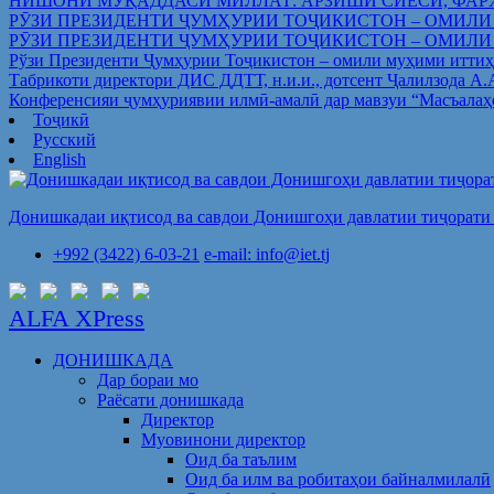
НИШОНИ МУҚАДДАСИ МИЛЛАТ: АРЗИШИ СИЁСӢ, ФАР
РӮЗИ ПРЕЗИДЕНТИ ҶУМҲУРИИ ТОҶИКИСТОН – ОМИЛИ
РӮЗИ ПРЕЗИДЕНТИ ҶУМҲУРИИ ТОҶИКИСТОН – ОМИЛИ
Рўзи Президенти Ҷумҳурии Тоҷикистон – омили муҳими иттиҳ
Табрикоти директори ДИС ДДТТ, н.и.и., дотсент Ҷалилзода А
Конференсияи ҷумҳуриявии илмӣ-амалӣ дар мавзуи “Масъалаҳ
Тоҷикӣ
Русский
English
Донишкадаи иқтисод ва савдои Донишгоҳи давлатии тиҷорати 
+992 (3422) 6-03-21
e-mail: info@iet.tj
ALFA XPress
ДОНИШКАДА
Дар бораи мо
Раёсати донишкада
Директор
Муовинони директор
Оид ба таълим
Оид ба илм ва робитаҳои байналмилалӣ