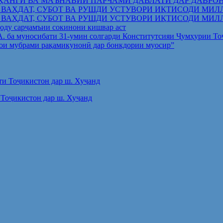
ҲАНГӢ ВА МАЪНАВИИ ПАРЧАМИ ДАВЛАТӢ ДАР ДАВРО
 ВАҲДАТ, СУБОТ ВА РУШДИ УСТУВОРИ ИҚТИСОДИ МИЛ
 ВАҲДАТ, СУБОТ ВА РУШДИ УСТУВОРИ ИҚТИСОДИ МИЛ
оду сарҷамъии сокинони кишвар аст
.А. ба муносибати 31-умин солгарди Конститутсияи Ҷумҳурии Т
ои мубрами рақамикунонӣ дар бонкдории муосир”
Тоҷикистон дар ш. Хуҷанд