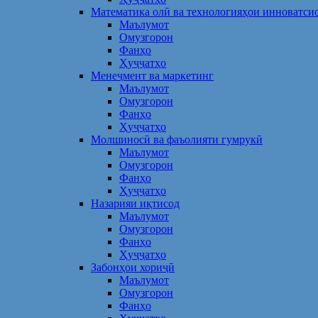
Математика олӣ ва технологияҳои инноватси
Маълумот
Омузгорон
Фанҳо
Ҳуҷҷатҳо
Менеҷмент ва маркетинг
Маълумот
Омузгорон
Фанҳо
Ҳуҷҷатҳо
Молшиносӣ ва фаъолияти гумрукӣ
Маълумот
Омузгорон
Фанҳо
Ҳуҷҷатҳо
Назарияи иқтисод
Маълумот
Омузгорон
Фанҳо
Ҳуҷҷатҳо
Забонҳои хориҷӣ
Маълумот
Омузгорон
Фанҳо