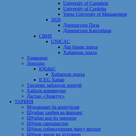
University of Cantabria
University of Cordoba
Varna University of Management
2020
Донишгоҳи Пиза
Донишгоҳи Кантабрия
CBHE
UNICAC
Дар бораи лоиҳа
Хабарҳои лоиҳа
Ҳамкорон
Лоихаҳо
IQEduU
Хабарҳои лоиҳа
ICEG Хабар
Таълими забонҳои хориҷӣ
Ҳайати кормандон
Дастаи «Энактус»
ТАРБИЯ
Муқовимат ба коррупсия
Шуъбаи тарбия ва фарҳанг
Шӯъбаи кор бо ҷавонон
Шўрои сарпарастон
Шўрои собиқадорони ҷангу меҳнат
Шӯрои занон ва духтарон