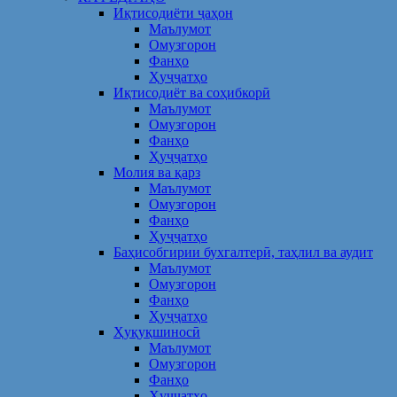
Иқтисодиёти ҷаҳон
Маълумот
Омузгорон
Фанҳо
Ҳуҷҷатҳо
Иқтисодиёт ва соҳибкорӣ
Маълумот
Омузгорон
Фанҳо
Ҳуҷҷатҳо
Молия ва қарз
Маълумот
Омузгорон
Фанҳо
Ҳуҷҷатҳо
Баҳисобгирии бухгалтерӣ, таҳлил ва аудит
Маълумот
Омузгорон
Фанҳо
Ҳуҷҷатҳо
Ҳуқуқшиносӣ
Маълумот
Омузгорон
Фанҳо
Ҳуҷҷатҳо