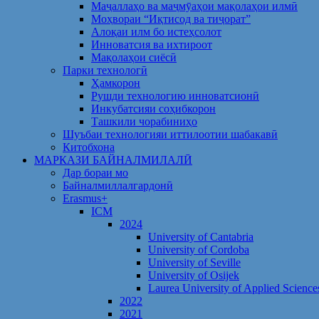
Маҷаллаҳо ва маҷмӯаҳои мақолаҳои илмӣ
Моҳвораи “Иқтисод ва тиҷорат”
Алоқаи илм бо истеҳсолот
Инноватсия ва ихтироот
Мақолаҳои сиёсӣ
Парки технологӣ
Ҳамкорон
Рушди технологию инноватсионӣ
Инкубатсияи соҳибкорон
Ташкили чорабиниҳо
Шуъбаи технологияи иттилоотии шабакавӣ
Китобхона
МАРКАЗИ БАЙНАЛМИЛАЛӢ
Дар бораи мо
Байналмиллалгардонӣ
Erasmus+
ICM
2024
University of Cantabria
University of Cordoba
University of Seville
University of Osijek
Laurea University of Applied Science
2022
2021