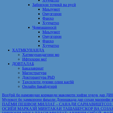
Ҳуҷҷатҳо
Забонҳои тоҷикӣ ва русӣ
Маълумот
Омузгорон
Фанҳо
Ҳуҷҷатҳо
Ҷомеашиносӣ
Маълумот
Омузгорон
Фанҳо
Ҳуҷҷатҳо
ХАТМКУНАНДА
Хатмкунандагони мо
Ифтихори мо!
ДОВТАЛАБ
Бакалавриат
Магистратура
Докторантура PhD
Таҳсилоти дуюми олии касбӣ
Онлайн бақайдгирӣ
Вохўрӣ бо намояндаи корманди мақомоти ҳифзи ҳуқуқ дар Д
Мулоқот бо ҳамкорони фаъоли Донишкада дар соҳаи ма
ПАЁМИ ПЕШВОИ МИЛЛАТ – САНАДИ САРНАВИШТСОЗ
ОСИЁИ МАРКАЗӢ МИНТАҚАИ ТАШАББУСКОР ВА СОЗА