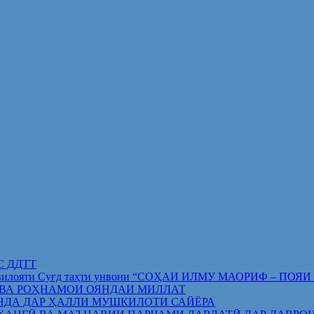
ИС ДДТТ
орифи вилояти Суғд таҳти унвони “СОҲАИ ИЛМУ МАОРИФ –
 ВА РОҲНАМОИ ОЯНДАИ МИЛЛАТ
НДА ДАР ҲАЛЛИ МУШКИЛОТИ САЙЁРА