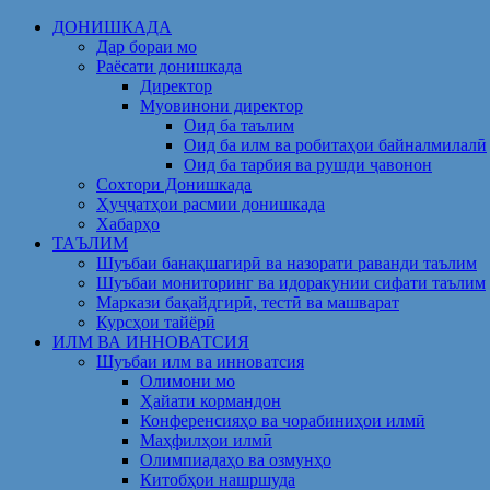
Skip
ДОНИШКАДА
to
Дар бораи мо
content
Раёсати донишкада
Директор
Муовинони директор
Оид ба таълим
Оид ба илм ва робитаҳои байналмилалӣ
Оид ба тарбия ва рушди ҷавонон
Сохтори Донишкада
Ҳуҷҷатҳои расмии донишкада
Хабарҳо
ТАЪЛИМ
Шуъбаи банақшагирӣ ва назорати раванди таълим
Шуъбаи мониторинг ва идоракунии сифати таълим
Маркази бақайдгирӣ, тестӣ ва машварат
Курсҳои тайёрӣ
ИЛМ ВА ИННОВАТСИЯ
Шуъбаи илм ва инноватсия
Олимони мо
Ҳайати кормандон
Конференсияҳо ва чорабиниҳои илмӣ
Маҳфилҳои илмӣ
Олимпиадаҳо ва озмунҳо
Китобҳои нашршуда