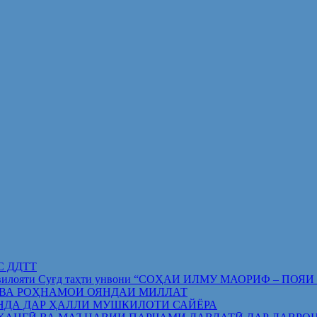
ИС ДДТТ
орифи вилояти Суғд таҳти унвони “СОҲАИ ИЛМУ МАОРИФ –
 ВА РОҲНАМОИ ОЯНДАИ МИЛЛАТ
НДА ДАР ҲАЛЛИ МУШКИЛОТИ САЙЁРА