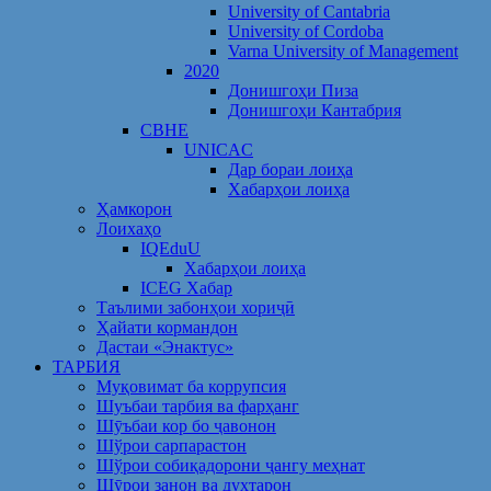
University of Cantabria
University of Cordoba
Varna University of Management
2020
Донишгоҳи Пиза
Донишгоҳи Кантабрия
CBHE
UNICAC
Дар бораи лоиҳа
Хабарҳои лоиҳа
Ҳамкорон
Лоихаҳо
IQEduU
Хабарҳои лоиҳа
ICEG Хабар
Таълими забонҳои хориҷӣ
Ҳайати кормандон
Дастаи «Энактус»
ТАРБИЯ
Муқовимат ба коррупсия
Шуъбаи тарбия ва фарҳанг
Шӯъбаи кор бо ҷавонон
Шўрои сарпарастон
Шўрои собиқадорони ҷангу меҳнат
Шӯрои занон ва духтарон