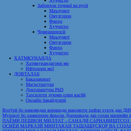
Ҳуҷҷатҳо
Забонҳои тоҷикӣ ва русӣ
Маълумот
Омузгорон
Фанҳо
Ҳуҷҷатҳо
Ҷомеашиносӣ
Маълумот
Омузгорон
Фанҳо
Ҳуҷҷатҳо
ХАТМКУНАНДА
Хатмкунандагони мо
Ифтихори мо!
ДОВТАЛАБ
Бакалавриат
Магистратура
Докторантура PhD
Таҳсилоти дуюми олии касбӣ
Онлайн бақайдгирӣ
Вохўрӣ бо намояндаи корманди мақомоти ҳифзи ҳуқуқ дар Д
Мулоқот бо ҳамкорони фаъоли Донишкада дар соҳаи ма
ПАЁМИ ПЕШВОИ МИЛЛАТ – САНАДИ САРНАВИШТСОЗ
ОСИЁИ МАРКАЗӢ МИНТАҚАИ ТАШАББУСКОР ВА СОЗА