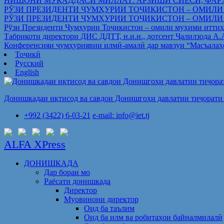
НИШОНИ МУҚАДДАСИ МИЛЛАТ: АРЗИШИ СИЁСӢ, ФАР
РӮЗИ ПРЕЗИДЕНТИ ҶУМҲУРИИ ТОҶИКИСТОН – ОМИЛИ
РӮЗИ ПРЕЗИДЕНТИ ҶУМҲУРИИ ТОҶИКИСТОН – ОМИЛИ
Рўзи Президенти Ҷумҳурии Тоҷикистон – омили муҳими иттиҳ
Табрикоти директори ДИС ДДТТ, н.и.и., дотсент Ҷалилзода А
Конференсияи ҷумҳуриявии илмӣ-амалӣ дар мавзуи “Масъалаҳ
Тоҷикӣ
Русский
English
Донишкадаи иқтисод ва савдои Донишгоҳи давлатии тиҷорати 
+992 (3422) 6-03-21
e-mail: info@iet.tj
ALFA XPress
ДОНИШКАДА
Дар бораи мо
Раёсати донишкада
Директор
Муовинони директор
Оид ба таълим
Оид ба илм ва робитаҳои байналмилалӣ