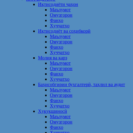
Иқтисодиёти ҷаҳон
Маълумот
Омузгорон
Фанҳо
Ҳуҷҷатҳо
Иқтисодиёт ва соҳибкорӣ
Маълумот
Омузгорон
Фанҳо
Ҳуҷҷатҳо
Молия ва қарз
Маълумот
Омузгорон
Фанҳо
Ҳуҷҷатҳо
Баҳисобгирии бухгалтерӣ, таҳлил ва аудит
Маълумот
Омузгорон
Фанҳо
Ҳуҷҷатҳо
Ҳуқуқшиносӣ
Маълумот
Омузгорон
Фанҳо
Ҳуҷҷатҳо