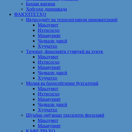
Бахши варзиш
Хобгоҳи донишкада
ФАКУЛТЕТҲО
Иқтисодиёт ва технологияҳои инноватсионӣ
Маълумот
Ихтисосҳо
Маъмурият
Ҷадвали дарсӣ
Ҳуҷҷатҳо
Тиҷорат, фаъолияти гумрукӣ ва ҳуқуқ
Маълумот
Ихтисосҳо
Маъмурият
Ҷадвали дарсӣ
Ҳуҷҷатҳо
Молия ва баҳисобгирии бухгалтерӣ
Маълумот
Ихтисосҳо
Маъмурият
Ҷадвали дарсӣ
Ҳуҷҷатҳо
Шуъбаи омӯзиши таҳсилоти фосилавӣ
Маълумот
Маъмурият
КАФЕДРАҲО