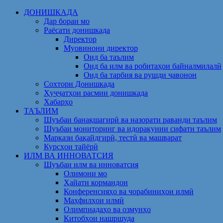
Skip
ДОНИШКАДА
to
Дар бораи мо
content
Раёсати донишкада
Директор
Муовинони директор
Оид ба таълим
Оид ба илм ва робитаҳои байналмилалӣ
Оид ба тарбия ва рушди ҷавонон
Сохтори Донишкада
Ҳуҷҷатҳои расмии донишкада
Хабарҳо
ТАЪЛИМ
Шуъбаи банақшагирӣ ва назорати раванди таълим
Шуъбаи мониторинг ва идоракунии сифати таълим
Маркази бақайдгирӣ, тестӣ ва машварат
Курсҳои тайёрӣ
ИЛМ ВА ИННОВАТСИЯ
Шуъбаи илм ва инноватсия
Олимони мо
Ҳайати кормандон
Конференсияҳо ва чорабиниҳои илмӣ
Маҳфилҳои илмӣ
Олимпиадаҳо ва озмунҳо
Китобҳои нашршуда