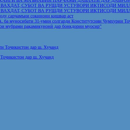
ҲАНГӢ ВА МАЪНАВИИ ПАРЧАМИ ДАВЛАТӢ ДАР ДАВРО
 ВАҲДАТ, СУБОТ ВА РУШДИ УСТУВОРИ ИҚТИСОДИ МИЛ
 ВАҲДАТ, СУБОТ ВА РУШДИ УСТУВОРИ ИҚТИСОДИ МИЛ
оду сарҷамъии сокинони кишвар аст
.А. ба муносибати 31-умин солгарди Конститутсияи Ҷумҳурии Т
ои мубрами рақамикунонӣ дар бонкдории муосир”
Тоҷикистон дар ш. Хуҷанд