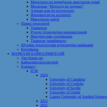
Маҷаллаҳо ва маҷмӯаҳои мақолаҳои илмӣ
Моҳвораи “Иқтисод ва тиҷорат”
Алоқаи илм бо истеҳсолот
Инноватсия ва ихтироот
Мақолаҳои сиёсӣ
Парки технологӣ
Ҳамкорон
Рушди технологию инноватсионӣ
Инкубатсияи соҳибкорон
Ташкили чорабиниҳо
Шуъбаи технологияи иттилоотии шабакавӣ
Китобхона
МАРКАЗИ БАЙНАЛМИЛАЛӢ
Дар бораи мо
Байналмиллалгардонӣ
Erasmus+
ICM
2024
University of Cantabria
University of Cordoba
University of Seville
University of Osijek
Laurea University of Applied Science
2022
2021