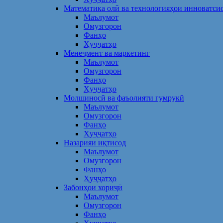
Математика олӣ ва технологияҳои инноватси
Маълумот
Омузгорон
Фанҳо
Ҳуҷҷатҳо
Менеҷмент ва маркетинг
Маълумот
Омузгорон
Фанҳо
Ҳуҷҷатҳо
Молшиносӣ ва фаъолияти гумрукӣ
Маълумот
Омузгорон
Фанҳо
Ҳуҷҷатҳо
Назарияи иқтисод
Маълумот
Омузгорон
Фанҳо
Ҳуҷҷатҳо
Забонҳои хориҷӣ
Маълумот
Омузгорон
Фанҳо