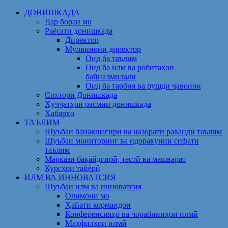
Skip
ДОНИШКАДА
to
Дар бораи мо
content
Раёсати донишкада
Директор
Муовинони директор
Оид ба таълим
Оид ба илм ва робитаҳои
байналмилалӣ
Оид ба тарбия ва рушди ҷавонон
Сохтори Донишкада
Ҳуҷҷатҳои расмии донишкада
Хабарҳо
ТАЪЛИМ
Шуъбаи банақшагирӣ ва назорати раванди таълим
Шуъбаи мониторинг ва идоракунии сифати
таълим
Маркази бақайдгирӣ, тестӣ ва машварат
Курсҳои тайёрӣ
ИЛМ ВА ИННОВАТСИЯ
Шуъбаи илм ва инноватсия
Олимони мо
Ҳайати кормандон
Конференсияҳо ва чорабиниҳои илмӣ
Маҳфилҳои илмӣ