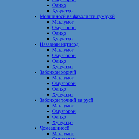
Фанҳо
Ҳуҷҷатҳо
Молшиносӣ ва фаъолияти гумрукӣ
Маълумот
Омузгорон
Фанҳо
Ҳуҷҷатҳо
Назарияи иқтисод
Маълумот
Омузгорон
Фанҳо
Ҳуҷҷатҳо
Забонҳои хориҷӣ
Маълумот
Омузгорон
Фанҳо
Ҳуҷҷатҳо
Забонҳои тоҷикӣ ва русӣ
Маълумот
Омузгорон
Фанҳо
Ҳуҷҷатҳо
Ҷомеашиносӣ
Маълумот