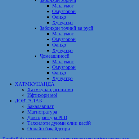
Забонҳои хориҷӣ
Маълумот
Омузгорон
Фанҳо
Ҳуҷҷатҳо
Забонҳои тоҷикӣ ва русӣ
Маълумот
Омузгорон
Фанҳо
Ҳуҷҷатҳо
Ҷомеашиносӣ
Маълумот
Омузгорон
Фанҳо
Ҳуҷҷатҳо
ХАТМКУНАНДА
Хатмкунандагони мо
Ифтихори мо!
ДОВТАЛАБ
Бакалавриат
Магистратура
Докторантура PhD
Таҳсилоти дуюми олии касбӣ
Онлайн бақайдгирӣ