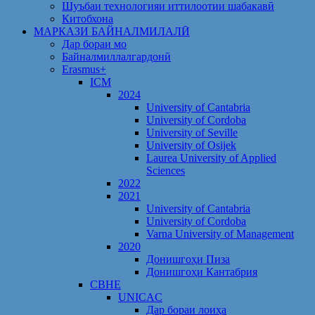
Шуъбаи технологияи иттилоотии шабакавӣ
Китобхона
МАРКАЗИ БАЙНАЛМИЛАЛӢ
Дар бораи мо
Байналмиллалгардонӣ
Erasmus+
ICM
2024
University of Cantabria
University of Cordoba
University of Seville
University of Osijek
Laurea University of Applied
Sciences
2022
2021
University of Cantabria
University of Cordoba
Varna University of Management
2020
Донишгоҳи Пиза
Донишгоҳи Кантабрия
CBHE
UNICAC
Дар бораи лоиҳа