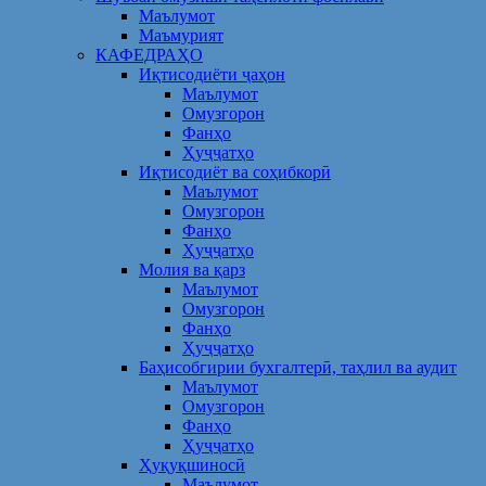
Маълумот
Маъмурият
КАФЕДРАҲО
Иқтисодиёти ҷаҳон
Маълумот
Омузгорон
Фанҳо
Ҳуҷҷатҳо
Иқтисодиёт ва соҳибкорӣ
Маълумот
Омузгорон
Фанҳо
Ҳуҷҷатҳо
Молия ва қарз
Маълумот
Омузгорон
Фанҳо
Ҳуҷҷатҳо
Баҳисобгирии бухгалтерӣ, таҳлил ва аудит
Маълумот
Омузгорон
Фанҳо
Ҳуҷҷатҳо
Ҳуқуқшиносӣ
Маълумот