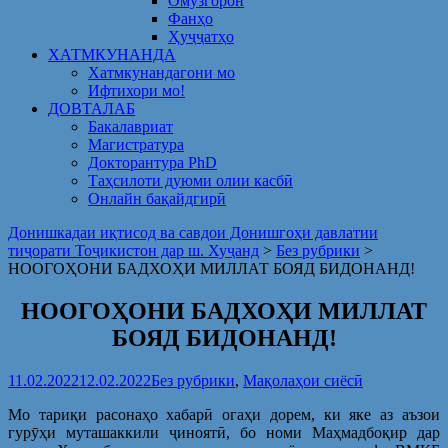
Омузгорон
Фанҳо
Ҳуҷҷатҳо
ХАТМКУНАНДА
Хатмкунандагони мо
Ифтихори мо!
ДОВТАЛАБ
Бакалавриат
Магистратура
Докторантура PhD
Таҳсилоти дуюми олии касбӣ
Онлайн бақайдгирӣ
Донишкадаи иқтисод ва савдои Донишгоҳи давлатии
тиҷорати Тоҷикистон дар ш. Хуҷанд
>
Без рубрики
>
НООГОҲОНИ БАДХОҲИ МИЛЛАТ БОЯД БИДОНАНД!
НООГОҲОНИ БАДХОҲИ МИЛЛАТ
БОЯД БИДОНАНД!
11.02.2022
12.02.2022
Без рубрики
,
Мақолаҳои сиёсӣ
Мо тариқи расонаҳо хабарӣ огаҳи дорем, ки яке аз аъзои
гурӯҳи муташаккили ҷиноятӣ, бо номи Маҳмадбоқир дар