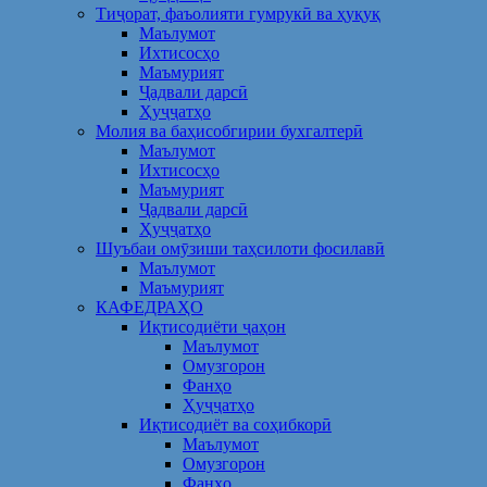
Тиҷорат, фаъолияти гумрукӣ ва ҳуқуқ
Маълумот
Ихтисосҳо
Маъмурият
Ҷадвали дарсӣ
Ҳуҷҷатҳо
Молия ва баҳисобгирии бухгалтерӣ
Маълумот
Ихтисосҳо
Маъмурият
Ҷадвали дарсӣ
Ҳуҷҷатҳо
Шуъбаи омӯзиши таҳсилоти фосилавӣ
Маълумот
Маъмурият
КАФЕДРАҲО
Иқтисодиёти ҷаҳон
Маълумот
Омузгорон
Фанҳо
Ҳуҷҷатҳо
Иқтисодиёт ва соҳибкорӣ
Маълумот
Омузгорон
Фанҳо