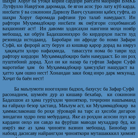
шаҳри Хоруғ ба утоқи кории сардори раёсати маорифи ВМКБ
Лутфулло Наврӯзов даромада, бе ягон асос ӯро лату кӯб карда,
нисбати ӯ ва сокинони Дарвозу Ванҷ суханони қабеҳ гуфта, аз
шаҳри Хоруғ баромада рафтани ӯро талаб намудааст. Ин
рафтори Муҳммадбоқир нисбати як омӯзгори соҳибмансаб
ваҳшоният аст! Ин давоми ҳодисаҳои нангини моҳи ноябр
мебошад, ки обрӯи Бадахшониҳоро бо кирдорҳои пасти худ
резонида истодаанд. Баробари ин афроде бо номи Зафари
Суфӣ, ки фирорӣ асту берун аз кишвар қарор дорад ва имруз
ҳақиқати ҳолро нафаҳмида, тавассути нома бо таври худ
рафтору кирдори Муҳаммадбоқиро баён намудааст. Бо ин роҳ
пуштибонӣ дорад. Ҳол он ки назар ба гуфтаи Зафари Суфӣ
маротибае ҳам бо Муҳаммадбоқир ҳамсуҳбат нашудаст ва
ҳатто ҳам ошно нест! Хонандаи заки бояд инро дарк мекунад.
Хоҷат ба баён нест!
Ба маълумоти ноогоҳони бадхоҳ, бахусус ба Зафар Суфӣ
расонадием, шумоён дур аз кишавр бехабар, ки сокинони
Бадахшон аз ҳама гурӯҳҳои ҷинояткор, тоҷирони нашъаманд
ва ғайраҳо безор ҳастанд. Маълум аст, ки Муҳаммадбоқир ва
ҳаммаслаконаш бо роҳи зӯроварӣ ва тарс аз ҳисоби дигарон
зиндагии худро пеш мебурданд. Яке аз роҳҳои асосии пул кор
кардани онҳо ин савдо ва фурӯши маводи мухаддир буд, ки
имрӯз яке аз ҳама ҷинояти вазнин мебошад. Бинобар ин
набояд дасисаву найрангҳои ҷинояткори муташакккил ҳимоят