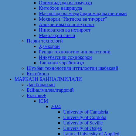
Олимпиадаҳо ва озмунҳо
Китобҳои нашршуда
Маҷаллаҳо ва маҷмӯаҳои мақолаҳои илмӣ
Моҳвораи “Иқтисод ва тиҷорат”
Алоқаи илм бо истеҳсолот
Инноватсия ва ихтироот
Мақолаҳои сиёсӣ
Парки технологӣ
Ҳамкорон
Рушди технологию инноватсионӣ
Инкубатсияи соҳибкорон
Ташкили чорабиниҳо
Шуъбаи технологияи иттилоотии шабакавӣ
Китобхона
МАРКАЗИ БАЙНАЛМИЛАЛӢ
Дар бораи мо
Байналмиллалгардонӣ
Erasmus+
ICM
2024
University of Cantabria
University of Cordoba
University of Seville
University of Osijek
Laurea University of Applied