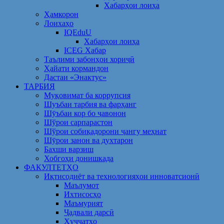
Хабарҳои лоиҳа
Ҳамкорон
Лоихаҳо
IQEduU
Хабарҳои лоиҳа
ICEG Хабар
Таълими забонҳои хориҷӣ
Ҳайати кормандон
Дастаи «Энактус»
ТАРБИЯ
Муқовимат ба коррупсия
Шуъбаи тарбия ва фарҳанг
Шӯъбаи кор бо ҷавонон
Шўрои сарпарастон
Шўрои собиқадорони ҷангу меҳнат
Шӯрои занон ва духтарон
Бахши варзиш
Хобгоҳи донишкада
ФАКУЛТЕТҲО
Иқтисодиёт ва технологияҳои инноватсионӣ
Маълумот
Ихтисосҳо
Маъмурият
Ҷадвали дарсӣ
Ҳуҷҷатҳо