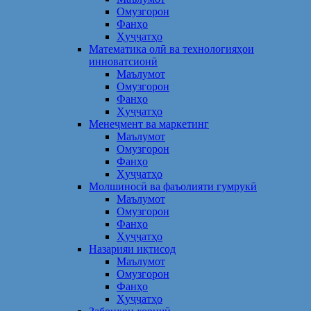
Омузгорон
Фанҳо
Ҳуҷҷатҳо
Математика олӣ ва технологияҳои
инноватсионӣ
Маълумот
Омузгорон
Фанҳо
Ҳуҷҷатҳо
Менеҷмент ва маркетинг
Маълумот
Омузгорон
Фанҳо
Ҳуҷҷатҳо
Молшиносӣ ва фаъолияти гумрукӣ
Маълумот
Омузгорон
Фанҳо
Ҳуҷҷатҳо
Назарияи иқтисод
Маълумот
Омузгорон
Фанҳо
Ҳуҷҷатҳо