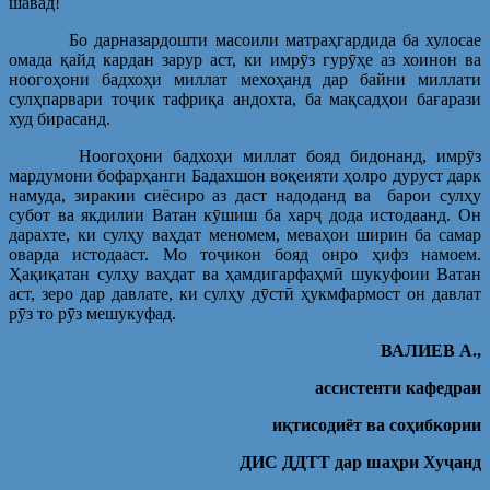
шавад!
Бо дарназардошти масоили матраҳгардида ба хулосае
омада қайд кардан зарур аст, ки имрӯз гурӯҳе аз хоинон ва
ноогоҳони бадхоҳи миллат мехоҳанд дар байни миллати
сулҳпарвари тоҷик тафриқа андохта, ба мақсадҳои бағарази
худ бирасанд.
Ноогоҳони бадхоҳи миллат бояд бидонанд, имрӯз
мардумони бофарҳанги Бадахшон воқеияти ҳолро дуруст дарк
намуда, зиракии сиёсиро аз даст надоданд ва барои сулҳу
субот ва якдилии Ватан кӯшиш ба харҷ дода истодаанд. Он
дарахте, ки сулҳу ваҳдат меномем, меваҳои ширин ба самар
оварда истодааст. Мо тоҷикон бояд онро ҳифз намоем.
Ҳақиқатан сулҳу ваҳдат ва ҳамдигарфаҳмӣ шукуфоии Ватан
аст, зеро дар давлате, ки сулҳу дӯстӣ ҳукмфармост он давлат
рӯз то рӯз мешукуфад.
ВАЛИЕВ А.,
ассистенти кафедраи
иқтисодиёт ва соҳибкории
ДИС ДДТТ дар шаҳри Хуҷанд