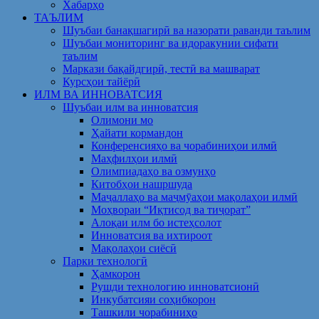
Хабарҳо
ТАЪЛИМ
Шуъбаи банақшагирӣ ва назорати раванди таълим
Шуъбаи мониторинг ва идоракунии сифати
таълим
Маркази бақайдгирӣ, тестӣ ва машварат
Курсҳои тайёрӣ
ИЛМ ВА ИННОВАТСИЯ
Шуъбаи илм ва инноватсия
Олимони мо
Ҳайати кормандон
Конференсияҳо ва чорабиниҳои илмӣ
Маҳфилҳои илмӣ
Олимпиадаҳо ва озмунҳо
Китобҳои нашршуда
Маҷаллаҳо ва маҷмӯаҳои мақолаҳои илмӣ
Моҳвораи “Иқтисод ва тиҷорат”
Алоқаи илм бо истеҳсолот
Инноватсия ва ихтироот
Мақолаҳои сиёсӣ
Парки технологӣ
Ҳамкорон
Рушди технологию инноватсионӣ
Инкубатсияи соҳибкорон
Ташкили чорабиниҳо