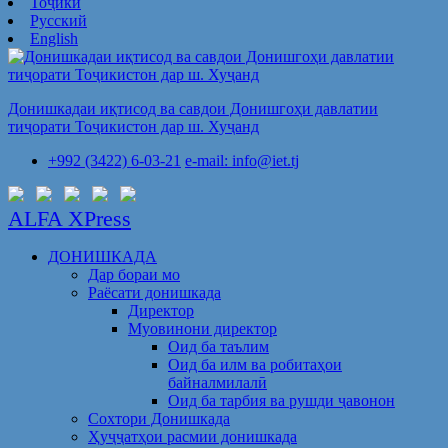
Тоҷикӣ
Русский
English
Донишкадаи иқтисод ва савдои Донишгоҳи давлатии
тиҷорати Тоҷикистон дар ш. Хуҷанд
+992 (3422) 6-03-21
e-mail: info@iet.tj
ALFA XPress
ДОНИШКАДА
Дар бораи мо
Раёсати донишкада
Директор
Муовинони директор
Оид ба таълим
Оид ба илм ва робитаҳои
байналмилалӣ
Оид ба тарбия ва рушди ҷавонон
Сохтори Донишкада
Ҳуҷҷатҳои расмии донишкада