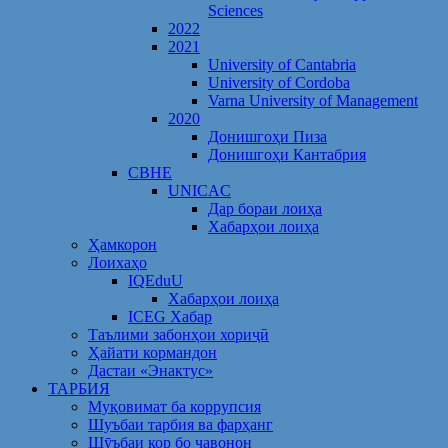
Sciences
2022
2021
University of Cantabria
University of Cordoba
Varna University of Management
2020
Донишгоҳи Пиза
Донишгоҳи Кантабрия
CBHE
UNICAC
Дар бораи лоиҳа
Хабарҳои лоиҳа
Ҳамкорон
Лоихаҳо
IQEduU
Хабарҳои лоиҳа
ICEG Хабар
Таълими забонҳои хориҷӣ
Ҳайати кормандон
Дастаи «Энактус»
ТАРБИЯ
Муқовимат ба коррупсия
Шуъбаи тарбия ва фарҳанг
Шӯъбаи кор бо ҷавонон