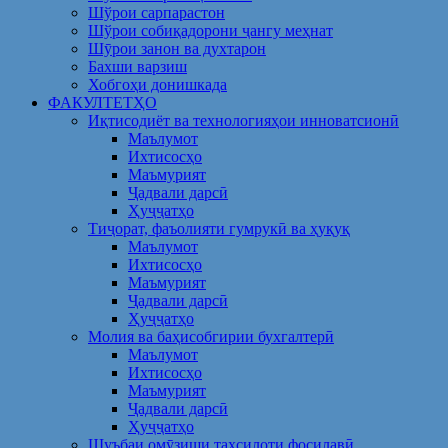
Шўрои сарпарастон
Шўрои собиқадорони ҷангу меҳнат
Шӯрои занон ва духтарон
Бахши варзиш
Хобгоҳи донишкада
ФАКУЛТЕТҲО
Иқтисодиёт ва технологияҳои инноватсионӣ
Маълумот
Ихтисосҳо
Маъмурият
Ҷадвали дарсӣ
Ҳуҷҷатҳо
Тиҷорат, фаъолияти гумрукӣ ва ҳуқуқ
Маълумот
Ихтисосҳо
Маъмурият
Ҷадвали дарсӣ
Ҳуҷҷатҳо
Молия ва баҳисобгирии бухгалтерӣ
Маълумот
Ихтисосҳо
Маъмурият
Ҷадвали дарсӣ
Ҳуҷҷатҳо
Шуъбаи омӯзиши таҳсилоти фосилавӣ