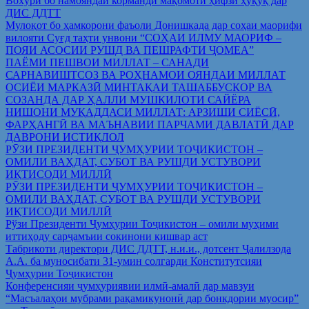
Вохўрӣ бо намояндаи корманди мақомоти ҳифзи ҳуқуқ дар
ДИС ДДТТ
Мулоқот бо ҳамкорони фаъоли Донишкада дар соҳаи маорифи
вилояти Суғд таҳти унвони “СОҲАИ ИЛМУ МАОРИФ –
ПОЯИ АСОСИИ РУШД ВА ПЕШРАФТИ ҶОМЕА”
ПАЁМИ ПЕШВОИ МИЛЛАТ – САНАДИ
САРНАВИШТСОЗ ВА РОҲНАМОИ ОЯНДАИ МИЛЛАТ
ОСИЁИ МАРКАЗӢ МИНТАҚАИ ТАШАББУСКОР ВА
СОЗАНДА ДАР ҲАЛЛИ МУШКИЛОТИ САЙЁРА
НИШОНИ МУҚАДДАСИ МИЛЛАТ: АРЗИШИ СИЁСӢ,
ФАРҲАНГӢ ВА МАЪНАВИИ ПАРЧАМИ ДАВЛАТӢ ДАР
ДАВРОНИ ИСТИҚЛОЛ
РӮЗИ ПРЕЗИДЕНТИ ҶУМҲУРИИ ТОҶИКИСТОН –
ОМИЛИ ВАҲДАТ, СУБОТ ВА РУШДИ УСТУВОРИ
ИҚТИСОДИ МИЛЛӢ
РӮЗИ ПРЕЗИДЕНТИ ҶУМҲУРИИ ТОҶИКИСТОН –
ОМИЛИ ВАҲДАТ, СУБОТ ВА РУШДИ УСТУВОРИ
ИҚТИСОДИ МИЛЛӢ
Рўзи Президенти Ҷумҳурии Тоҷикистон – омили муҳими
иттиҳоду сарҷамъии сокинони кишвар аст
Табрикоти директори ДИС ДДТТ, н.и.и., дотсент Ҷалилзода
А.А. ба муносибати 31-умин солгарди Конститутсияи
Ҷумҳурии Тоҷикистон
Конференсияи ҷумҳуриявии илмӣ-амалӣ дар мавзуи
“Масъалаҳои мубрами рақамикунонӣ дар бонкдории муосир”