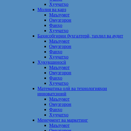
Ҳуҷҷатҳо
Молия ва қарз
Маълумот
Омузгорон
Фанҳо
Ҳуҷҷатҳо
Баҳисобгирии бухгалтерӣ, таҳлил ва аудит
Маълумот
Омузгорон
Фанҳо
Ҳуҷҷатҳо
Ҳуқуқшиносӣ
Маълумот
Омузгорон
Фанҳо
Ҳуҷҷатҳо
Математика олӣ ва технологияҳои
инноватсионӣ
Маълумот
Омузгорон
Фанҳо
Ҳуҷҷатҳо
Менеҷмент ва маркетинг
Маълумот
Омузгорон