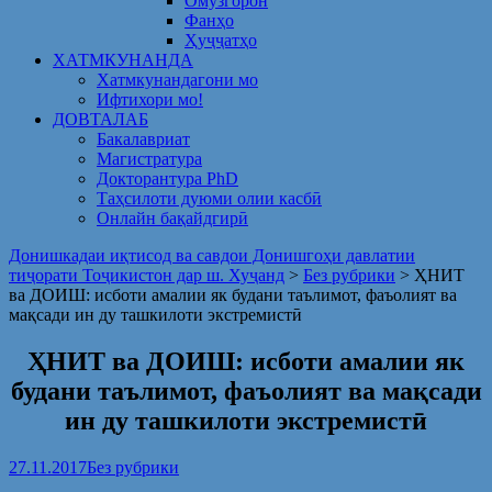
Омузгорон
Фанҳо
Ҳуҷҷатҳо
ХАТМКУНАНДА
Хатмкунандагони мо
Ифтихори мо!
ДОВТАЛАБ
Бакалавриат
Магистратура
Докторантура PhD
Таҳсилоти дуюми олии касбӣ
Онлайн бақайдгирӣ
Донишкадаи иқтисод ва савдои Донишгоҳи давлатии
тиҷорати Тоҷикистон дар ш. Хуҷанд
>
Без рубрики
>
ҲНИТ
ва ДОИШ: исботи амалии як будани таълимот, фаъолият ва
мақсади ин ду ташкилоти экстремистӣ
ҲНИТ ва ДОИШ: исботи амалии як
будани таълимот, фаъолият ва мақсади
ин ду ташкилоти экстремистӣ
27.11.2017
Без рубрики