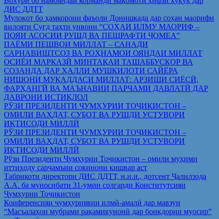
Вохўрӣ бо намояндаи корманди мақомоти ҳифзи ҳуқуқ дар
ДИС ДДТТ
Мулоқот бо ҳамкорони фаъоли Донишкада дар соҳаи маорифи
вилояти Суғд таҳти унвони “СОҲАИ ИЛМУ МАОРИФ –
ПОЯИ АСОСИИ РУШД ВА ПЕШРАФТИ ҶОМЕА”
ПАЁМИ ПЕШВОИ МИЛЛАТ – САНАДИ
САРНАВИШТСОЗ ВА РОҲНАМОИ ОЯНДАИ МИЛЛАТ
ОСИЁИ МАРКАЗӢ МИНТАҚАИ ТАШАББУСКОР ВА
СОЗАНДА ДАР ҲАЛЛИ МУШКИЛОТИ САЙЁРА
НИШОНИ МУҚАДДАСИ МИЛЛАТ: АРЗИШИ СИЁСӢ,
ФАРҲАНГӢ ВА МАЪНАВИИ ПАРЧАМИ ДАВЛАТӢ ДАР
ДАВРОНИ ИСТИҚЛОЛ
РӮЗИ ПРЕЗИДЕНТИ ҶУМҲУРИИ ТОҶИКИСТОН –
ОМИЛИ ВАҲДАТ, СУБОТ ВА РУШДИ УСТУВОРИ
ИҚТИСОДИ МИЛЛӢ
РӮЗИ ПРЕЗИДЕНТИ ҶУМҲУРИИ ТОҶИКИСТОН –
ОМИЛИ ВАҲДАТ, СУБОТ ВА РУШДИ УСТУВОРИ
ИҚТИСОДИ МИЛЛӢ
Рўзи Президенти Ҷумҳурии Тоҷикистон – омили муҳими
иттиҳоду сарҷамъии сокинони кишвар аст
Табрикоти директори ДИС ДДТТ, н.и.и., дотсент Ҷалилзода
А.А. ба муносибати 31-умин солгарди Конститутсияи
Ҷумҳурии Тоҷикистон
Конференсияи ҷумҳуриявии илмӣ-амалӣ дар мавзуи
“Масъалаҳои мубрами рақамикунонӣ дар бонкдории муосир”