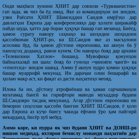
Оиди маҳбаси хунини ҲНИТ дар совхози «Туркманистон»
гап зада, як чиз ба ёд омад. Яке аз командирҳои ин зиндон,
узви Раёсати ҲНИТ Шамсиддин Саидов имрўзҳо дар
давлатҳои Европа дар конференсияҳо дар ҳолати ширакайф
пайдо шуда, ҳатто дар бораи ҳуқуқи башар гап мезанад. Биёед,
ҳамон сурату навору саҳнаҳо ва шоҳидии шоҳидони
қассобхонаи ҲНИТ-ро, ки Ш.Саидов яке аз масъулони
асосияш буд, ба ҳамон дўстони европоияш, ки акнун ба ў
паноҳгоҳ додаанд, равон кунем. Он наворҳо бояд дар архиви
«Телевизони Хатлон» бошанд. Мувофиқи қонунҳои
байналхалқӣ ин шахс бояд бо гуноҳи «ҷинояти ҷангӣ» ва
«генотсид» зиндон шавад. Аммо ў акнун худро ҳомии ҳуқуқи
башар муаррифӣ мекунад. Ин дараҷаи олии бешарафӣ ва
ҳилаю макр аст, ки фақат аз дасти наҳзатиҳо меояд.
Илова ба ин, дўстону атрофиёнаш ва ҳамаи сарчашмаҳои
муътамад бангӣ ва гирифтори маводи мухаддир будани
Ш.Саидовро тасдиқ мекунанд. Агар дўстони европоияш ин
бемории сиҳсолаи қассоби бангии ҲНИТ Ш.Саидов, ё ҳоло
дар Европа аз куҷо бангу чакида ёфтани ўро ҳам пайгирӣ
мекарданд, бисёр хуб мебуд.
Аммо коре, ки пурра як чиз будани ҲНИТ ва ДОИШ-ро
нишон медиҳад, ихтирои бемислу монанди наҳзатиён дар
Тоҷикистон, яъне «бочка-зиндонҳо» ва «бочка-шиканҷаҳо»