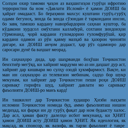
Солҳои охир тамоми ҷаҳон аз ваҳшигиҳои гурўҳи ифротию
террористии ба ном «Давлати Исломӣ» ё ҳамон ДОИШ ба
ҳайрат омадааст. Бо бераҳмии махсус куштани гурўҳ-гурўҳ
одами бегуноҳ, зинда ба зинда сўзондан ё таркондани инсон,
бо завқ тамошо кардану наворбардории саҳнаи куштор, ба
кўдакони хурдсол омўхтани каллабурӣ, сохтани зиндонҳои
гўрмонанд, ҷорӣ кардани ғуломдорию ғуломфурўшӣ, қир
кардани одамон аз рўи қавму мазҳаб ва ҳазорон ҷинояти
дигаре, ки ДОИШ анҷом додааст, ҳар рўз одамонро дар
саросари дунё ба ваҳшат меорад.
Ин саҳнаҳоро дида, ҳар шаҳрванди боҳўши Тоҷикистон
беихтиёр мегўяд, ки хайрият мардуми мо аз ин даҳшат дур аст,
хайрият дар кишвари мо сулҳу озодӣ ҳукмфармост. Вақте, ки
ман ин саҳнаҳоро аз телевизон мебинам, садҳо бор шукр
мекунам, ки хайрият дар Тоҷикистон пеши роҳи ДОИШ
саривақт гирифта шуд, хайрият давлати мо саривақт
фаъолияти ДОИШ-ро манъ кард!
Ин ташкилот дар Тоҷикистон худашро Ҳизби наҳзати
исломии Тоҷикистон номида буд, аммо фаъолияташ нишон
медиҳад, ки фарқи ин ду гурўҳ фақат дар ном будаасту халос.
Дар асл, ҳамаи факту далелҳо исбот мекунанд, ки ҲНИТ
ҳамон ДОИШ асту ДОИШ ҳамон ҲНИТ. Як идеология, як
мақсад, як спонсор, як вазифа, як тарзи фаъолият ё тавре