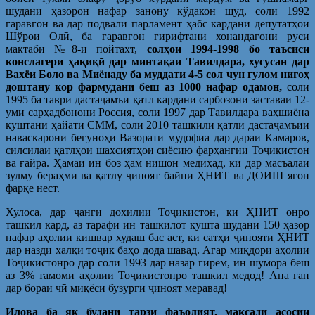
шудани ҳазорон нафар занону кўдакон шуд, соли 1992
гаравгон ва дар подвали парламент ҳабс кардани депутатҳои
Шўрои Олӣ, ба гаравгон гирифтани хонандагони руси
мактаби №8-и пойтахт,
солҳои 1994-1998 бо таъсиси
конслагери ҳақиқӣ дар минтақаи Тавилдара, хусусан дар
Вахёи Боло ва Миёнаду ба муддати 4-5 сол чун ғулом нигоҳ
доштану кор фармудани беш аз 1000 нафар одамон,
соли
1995 ба таври дастаҷамъӣ қатл кардани сарбозони заставаи 12-
уми сарҳадбонони Россия, соли 1997 дар Тавилдара ваҳшиёна
куштани ҳайати СММ, соли 2010 ташкили қатли дастаҷамъии
наваскарони бегуноҳи Вазорати мудофиа дар дараи Камаров,
силсилаи қатлҳои шахсиятҳои сиёсию фарҳангии Тоҷикистон
ва ғайра. Ҳамаи ин боз ҳам нишон медиҳад, ки дар масъалаи
зулму бераҳмӣ ва қатлу ҷиноят байни ҲНИТ ва ДОИШ ягон
фарқе нест.
Хулоса, дар ҷанги дохилии Тоҷикистон, ки ҲНИТ онро
ташкил кард, аз тарафи ин ташкилот кушта шудани 150 ҳазор
нафар аҳолии кишвар худаш бас аст, ки сатҳи ҷинояти ҲНИТ
дар назди халқи тоҷик баҳо дода шавад. Агар миқдори аҳолии
Тоҷикистонро дар соли 1993 дар назар гирем, ин шумора беш
аз 3% тамоми аҳолии Тоҷикистонро ташкил медод! Ана гап
дар бораи чӣ миқёси бузурги ҷиноят меравад!
Илова ба як будани тарзи фаъолият, мақсади асосии