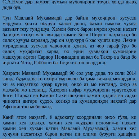
С.А.Нурӣ дар намози ҷумъаи муҳоҷирони тоҷик хонда шарҳ
дода буд.
Чун Мавлавӣ Муҳаммадӣ дар байни муҳоҷирон, хусусан
мардуми ҳоитӣ обурўи калон дошт, баъди намози ҷумъа
вазъият тезу тунд шуд. Ҳамон бегоҳ барои иҷрои ҳукми наҳзат
ба иқоматгоҳи мавлавӣ дар кампи Боғи Ширкат наҳзатиҳо бо
силоҳ ҳуҷум карданд, дар он задухурд 6 кас кушта шуд. Лекин
муридонаш, хусусан ҷавонони ҳоитӣ, аз чор тараф ўро бо
силоҳ муҳофизат карда, бо ёрии қувваҳои қумондони
машҳури афғон Сардор Наҷмиддин аввал ба Тахор ва баъд бо
иҷозати Устод Раббонӣ ба Тоҷикистон оварданд.
Ҳазрати Мавлавӣ Муҳаммадӣ 90 сол умр дида, то соли 2014
зинда буданд ва то охири умрашон ба ҳама таъкид мекарданд,
ки аз наҳзатиҳо ҳазар кунед, онҳо аз мо нестанд, онҳо аз
мазҳаби мо нестанд. Ҳазорон нафар муҳоҷирони урдугоҳҳои
Боғи Ширкат ва Кампи Сахӣ шоҳиди ҳамин ҳодиса ва садҳо
ҷинояти дигари судҳо, қозиҳо ва қумандонҳои наҳзатӣ дар
Афғонистон мебошанд.
Канӣ ягон наҳзатӣ, ё адвокату координали онҳо гўяд, ки
ҳамин хел қозиҳо, ҳамин хел «судҳои исломӣ»-и наҳзат,
ҳамин хел ҳукми қатли Мавлавӣ Муҳаммадӣ, ҳамин хел
ҳуҷуми наҳзатиҳо барои қатли ин олими бузурги ҳанафии