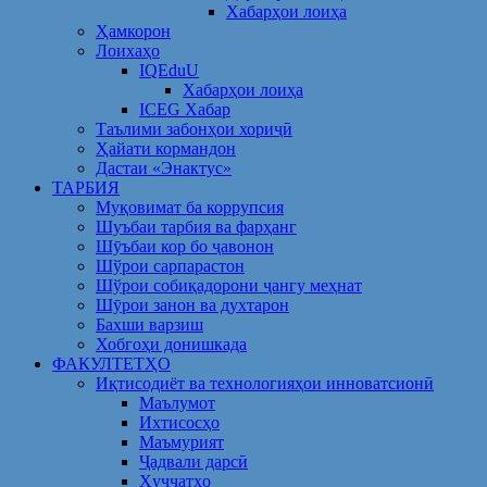
Хабарҳои лоиҳа
Ҳамкорон
Лоихаҳо
IQEduU
Хабарҳои лоиҳа
ICEG Хабар
Таълими забонҳои хориҷӣ
Ҳайати кормандон
Дастаи «Энактус»
ТАРБИЯ
Муқовимат ба коррупсия
Шуъбаи тарбия ва фарҳанг
Шӯъбаи кор бо ҷавонон
Шўрои сарпарастон
Шўрои собиқадорони ҷангу меҳнат
Шӯрои занон ва духтарон
Бахши варзиш
Хобгоҳи донишкада
ФАКУЛТЕТҲО
Иқтисодиёт ва технологияҳои инноватсионӣ
Маълумот
Ихтисосҳо
Маъмурият
Ҷадвали дарсӣ
Ҳуҷҷатҳо