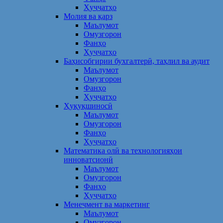
Ҳуҷҷатҳо
Молия ва қарз
Маълумот
Омузгорон
Фанҳо
Ҳуҷҷатҳо
Баҳисобгирии бухгалтерӣ, таҳлил ва аудит
Маълумот
Омузгорон
Фанҳо
Ҳуҷҷатҳо
Ҳуқуқшиносӣ
Маълумот
Омузгорон
Фанҳо
Ҳуҷҷатҳо
Математика олӣ ва технологияҳои
инноватсионӣ
Маълумот
Омузгорон
Фанҳо
Ҳуҷҷатҳо
Менеҷмент ва маркетинг
Маълумот
Омузгорон