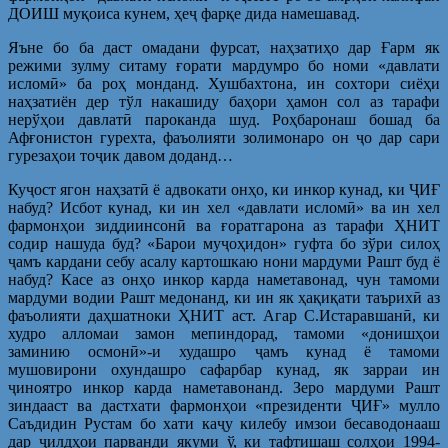
ДОИШ муқоиса кунем, ҳеҷ фарқе дида намешавад.
Яъне бо ба даст омадани фурсат, наҳзатиҳо дар Ғарм як
режими зулму ситаму ғорати мардумро бо номи «давлати
исломӣ» ба роҳ монданд. Хушбахтона, ин сохтори сиёҳи
наҳзатиён дер тўл накашиду баҳори ҳамон сол аз тарафи
нерўҳои давлатӣ пароканда шуд. Роҳбаронаш бошад ба
Афғонистон гурехта, фаъолияти золимонаро он ҷо дар сари
гурезаҳои тоҷик давом доданд…
Куҷост ягон наҳзатӣ ё адвокати онҳо, ки инкор кунад, ки ҶИҒ
набуд? Исбот кунад, ки ин хел «давлати исломӣ» ва ин хел
фармонҳои зиддиинсонӣ ва ғоратгарона аз тарафи ҲНИТ
содир нашуда буд? «Барои муҷоҳидон» гуфта бо зўри силоҳ
ҷамъ кардани себу асалу картошкаю нони мардуми Рашт буд ё
набуд? Касе аз онҳо инкор карда наметавонад, чун тамоми
мардуми водии Рашт медонанд, ки ин як ҳақиқати таърихӣ аз
фаъолияти даҳшатноки ҲНИТ аст. Агар С.Истаравшанӣ, ки
худро алломаи замон мепиндорад, тамоми «донишҳои
заминию осмонӣ»-и худашро ҷамъ кунад ё тамоми
мушовирони охундашро сафарбар кунад, як зарраи ин
ҷиноятро инкор карда наметавонанд. Зеро мардуми Рашт
зиндааст ва дастхати фармонҳои «президенти ҶИҒ» мулло
Саъдидин Рустам бо хати каҷу килебу имзои бесаводонааш
дар ҷилдҳои парванди якуми ў, ки тафтишаш солҳои 1994-