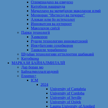
Олимпиадаҳо ва озмунҳо
Китобҳои нашршуда
Маҷаллаҳо ва маҷмӯаҳои мақолаҳои илмӣ
Моҳвораи “Иқтисод ва тиҷорат”
Алоқаи илм бо истеҳсолот
Инноватсия ва ихтироот
Мақолаҳои сиёсӣ
Парки технологӣ
Ҳамкорон
Рушди технологию инноватсионӣ
Инкубатсияи соҳибкорон
Ташкили чорабиниҳо
Шуъбаи технологияи иттилоотии шабакавӣ
Китобхона
МАРКАЗИ БАЙНАЛМИЛАЛӢ
Дар бораи мо
Байналмиллалгардонӣ
Erasmus+
ICM
2024
University of Cantabria
University of Cordoba
University of Seville
University of Osijek
Laurea University of Applied