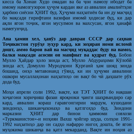
кисса ба Хонаи Худо омадан ва ба ҷои намозу ибодат ба
имому намозгузорон ҳуҷум кардан яке аз аввалин амалиётҳои
ҳарбию сиёсии ҲНИТ буд. Ҳуҷуми наҳзатиён ба ин ду масҷид
бо мақсади гирифтани вазифаи имомӣ ҳодисае буд, ки дар
ақли ягон тоҷик, ягон мусулмон ва махсусан, ягон ҳанафӣ
намеғунҷид.
Ана ҳамин хел, ҳанўз дар давраи СССР дар саҳнаи
Тоҷикистон гурўҳе зуҳур кард, ки зоҳиран номи исломӣ
дошт, аммо барои вай на масҷид муқаддас буду на намоз,
балки мақсади асосии он манфиат ва қудрат буд.
Бобои
Мулло Ҳайдар ҳоло зинда аст, Мулло Абдураҳими Кўлобӣ
зинда аст, Домулло Муродҷони Қурғанӣ ҳам шояд зинда
бошанд, онҳо метавонанд гўянд, ки ин ҳуҷуми аввалини
ошкори мусаллаҳонаи наҳзатиҳо он вақт бо чӣ даҳшате рўх
дода буд.
Моҳи апрели соли 1992, вақте, ки ТЭТ ҲНИТ бо нақшаи
хоҷагони хориҷияш фазаи яроқноки ҷанги шаҳрвандиро сар
кард, аввалин кораш гаравгонгирии мардум, кушодани
зиндонҳо, шиканҷахонаҳо ва қатлгоҳҳо буд. Зиндони
марказии ҲНИТ дар бинои ҳаммоми совхози
«Туркманистон»-и ноҳияи Вахш ҷойгир шуда, солҳои 1991-
1992 наҳзатиҳо дар он садҳо нафарро нигоҳ дошта, бе ягон
муҳокима шиканҷа ва қатл мекарданд. Вақте ин ноҳия аз