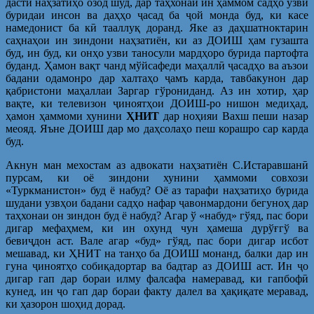
дасти наҳзатиҳо озод шуд, дар таҳхонаи ин ҳаммом садҳо узви
буридаи инсон ва даҳҳо ҷасад ба ҷой монда буд, ки касе
намедонист ба кӣ тааллуқ доранд. Яке аз даҳшатноктарин
саҳнаҳои ин зиндони наҳзатиён, ки аз ДОИШ ҳам гузашта
буд, ин буд, ки онҳо узви таносули мардҳоро бурида партофта
буданд. Ҳамон вақт чанд мўйсафеди маҳаллӣ ҷасадҳо ва аъзои
бадани одамонро дар халтаҳо ҷамъ карда, тавбакунон дар
қабристони маҳаллаи Заргар гўрониданд. Аз ин хотир, ҳар
вақте, ки телевизон ҷиноятҳои ДОИШ-ро нишон медиҳад,
ҳамон ҳаммоми хунини
ҲНИТ
дар ноҳияи Вахш пеши назар
меояд. Яъне ДОИШ дар мо даҳсолаҳо пеш корашро сар карда
буд.
Акнун ман мехостам аз адвокати наҳзатиён С.Истаравшанӣ
пурсам, ки оё зиндони хунини ҳаммоми совхози
«Туркманистон» буд ё набуд? Оё аз тарафи наҳзатиҳо бурида
шудани узвҳои бадани садҳо нафар ҷавонмардони бегуноҳ дар
таҳхонаи он зиндон буд ё набуд? Агар ў «набуд» гўяд, пас бори
дигар мефаҳмем, ки ин охунд чун ҳамеша дурўғгў ва
бевиҷдон аст. Вале агар «буд» гўяд, пас бори дигар исбот
мешавад, ки ҲНИТ на танҳо ба ДОИШ монанд, балки дар ин
гуна ҷиноятҳо собиқадортар ва бадтар аз ДОИШ аст. Ин ҷо
дигар гап дар бораи илму фалсафа намеравад, ки гапбофӣ
кунед, ин ҷо гап дар бораи факту далел ва ҳақиқате меравад,
ки ҳазорон шоҳид дорад.