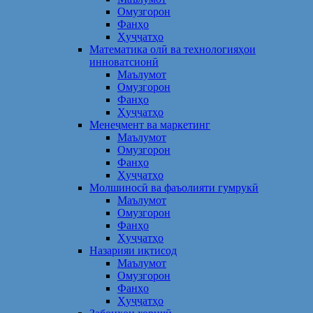
Омузгорон
Фанҳо
Ҳуҷҷатҳо
Математика олӣ ва технологияҳои
инноватсионӣ
Маълумот
Омузгорон
Фанҳо
Ҳуҷҷатҳо
Менеҷмент ва маркетинг
Маълумот
Омузгорон
Фанҳо
Ҳуҷҷатҳо
Молшиносӣ ва фаъолияти гумрукӣ
Маълумот
Омузгорон
Фанҳо
Ҳуҷҷатҳо
Назарияи иқтисод
Маълумот
Омузгорон
Фанҳо
Ҳуҷҷатҳо