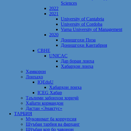
Sciences
2022
2021
University of Cantabria
University of Cordoba
Varna University of Management
2020
Донишгоҳи Пиза
Донишгоҳи Кантабрия
CBHE
UNICAC
Дар бораи лоиҳа
Хабарҳои лоиҳа
Ҳамкорон
Лоихаҳо
IQEduU
Хабарҳои лоиҳа
ICEG Хабар
Таълими забонҳои хориҷӣ
Ҳайати кормандон
Дастаи «Энактус»
ТАРБИЯ
Муқовимат ба коррупсия
Шуъбаи тарбия ва фарҳанг
Шӯъбаи кор бо ҷавонон