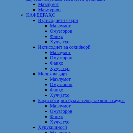
Маълумот
Маъмурият
КАФЕДРАҲО
Иқтисодиёти ҷаҳон
Маълумот
Омузгорон
Фанҳо
Ҳуҷҷатҳо
Иқтисодиёт ва соҳибкорӣ
Маълумот
Омузгорон
Фанҳо
Ҳуҷҷатҳо
Молия ва қарз
Маълумот
Омузгорон
Фанҳо
Ҳуҷҷатҳо
Баҳисобгирии бухгалтерӣ, таҳлил ва аудит
Маълумот
Омузгорон
Фанҳо
Ҳуҷҷатҳо
Ҳуқуқшиносӣ
Маълумот