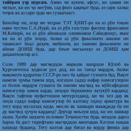
тайёрам узр пурсам.
Аммо чи кунем, афсус, ки ҳамаи он
чизҳое, ки ин ҷо мегўям, сад фоиз ҳақиқат буда, аз сари халқи
тоҷик ва аз сари худи мо гузаштааст.
Бинобар ин, агар мо чеҳраи ТЭТ ҲНИТ-ро на аз рўи тоқии
нави чустии С.А.Нурӣ, на аз рўи галстуки фасони франсавии
М.Кабирӣ, на аз рўи айнакҳои олимнамои Сайидюнус, яъне
ки на аз рўи зоҳир, балки аз рўи фаъолияти амалии ин
ташкилот баҳо диҳем, мебинем, ки тамоми фаъолияти он
айнан ДОИШ буда, дар баъзе масъалаҳо аз ДОИШ ҳам
даҳшатноктар аст.
Соли 1989 дар масҷидҳои маркази шаҳрҳои Кўлоб ва
Қурғонтеппа ҳодисае рух дод, ки на танҳо мардум, балки
мақомоти қудратии СССР-ро низ ба ҳайрат гузошта буд. Вақте
намози ҷумъа тамом шуд, ногаҳон садҳо нафар намозгузорон
аз болои мардум гузашта ба имоми масҷид ва мўйсафедони
намозгузор ҳамла карда, онҳоро бераҳмона латукўб карданд.
Вақти тафтиш муфаттишон мепурсиданд, ки чи хел дар як
лаҳза садҳо нафар намозгузор бо калтаку оҳану арматура ва
теғу корд мусаллаҳ шуда, мисли як лашкари машқдида ба ин
ду масҷид ҳуҷум карданд? Дертар маълум шуд, ки ин лашкар
аъзои Ҳизби наҳзати исломии Тоҷикистон буда, моҳҳои дароз
барои ба даст гирифтани масҷидҳои минтақаи Хатлон нақша
кашида будаанд. Теғу калтак дар бағал ва корду финка дар