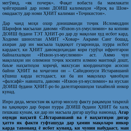
мегўянд, «як почерк». Фақат вобаста ба мамлакати
ҷойгиршавӣ дар номи ДОИШ калимаҳои «Ироқ ва Шом»
омадаасту дар номи ҲНИТ калимаи «Тоҷикистон».
Дар чанд моҳи охир донишманди тоҷик Исломиддин
Шарифов масъалаи давоми «Ихвон-ул-умуслимин» ва копияи
ДОИШ будани ТЭТ ҲНИТ-ро дар ду мақолаи худ исбот кард.
Ходими шинохтаи АМИТ «Ховар» Акрами Санг бошад,
ахиран дар ин масъала тадқиқот гузаронида, пурра исбот
кардааст, ки ҲНИТ давомдиҳандаи кори гурўҳи ифротгарои
байналхалқии «Ихвон-ул-муслимин» аст. Аммо чун
мақолаҳои ин олимони тоҷик хосияти илмию мантиқӣ дошт,
баъзе наҳзатиҳои хориҷӣ, махсусан координатори асосии
байни ҲНИТ ва хоҷагони он – Сайидюнуси Истаравшанӣ
кўшиш карда истодааст, ки ба ин мақолаҳо ҷавобҳои
«фалсафӣ» навишта, давоми «Ихвон-ул-муслимин» ва нусхаи
ДОИШ будани ҲНИТ-ро бо далелтарошиҳои тахайюлӣ инкор
кунад.
Инро дида, мехостам як қатор мисолу факту рақамҳои таърихӣ
ва ҳақиқиро дар бораи пурра ДОИШ будани ҲНИТ ба халқ
пешкаш кунам, ки дар ин масъала дигар шубҳа намонад.
Агар
охунди наҳзатӣ С.Истаравшанӣ ва ё наҳзатиҳои дигар
ҳатто як факти гуфташуда дар ҳамин мақоларо инкор
карда тавонанд ё исбот кунанд, ки чунин набудааст, ман