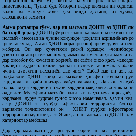
Тоҷикистон набуд. Не, албатта ба ягон роҳ инкор карда
наметавонанд. Чунки буд. Ҳазорон нафар шоҳиди ин ҳодисаи
калон ва машҳур ҳоло ҳам зинда ҳастанд, аз ҷумла,
фарзандони раҳматӣ.
Аммо росташро гўем, дар ин масъала ДОИШ аз ҲНИТ як
бартарӣ дорад.
ДОИШ рўирост эълон кардааст, ки «хилофати
исломӣ» месозад ва чунин қонунҳои ҷоҳилии асримиёнагиро
ҷорӣ мекунад. Аммо ҲНИТ корашро бо фиребу дурўягӣ пеш
мебарад. Он дар ҳуҷҷатҳои расмӣ худашро «ҷонибдори
давлати демократӣ» меномад, аммо дар маҷлисҳои махфӣ ва
дар ҳисобот ба хоҷагони хориҷӣ, ки сабти онҳо ҳаст, мақсади
ҳақиқии худро ташкили давлати исломӣ меномад. Сабаби
чунин дурўягии наҳзатиён дар чист? Сабаб дар ин аст, ки
роҳбарони ҲНИТ кайҳо аз мазҳаби ҳанафии тоҷикон рўй
гардонда, мазҳаби шиъаро қабул кардаанд. Дар он мазҳаб
бошад тақия кардан ё пинҳон кардани мақсади асосӣ як кори
оддӣ аст. Мувофиқи мазҳаби шиъа, ки наҳзатиҳо онро қабул
кардаанд, дурўғ гуфтан гуноҳ ҳисоб намешавад. Ҳамин хел,
агар ДОИШ як гурўҳи ифротгарои террористӣ бошад,
варианти тоҷикистонии он – ҲНИТ, гурўҳи ифротгарои
террористии мунофиқ аст. Яъне дар ин масъала аз ДОИШ ҳам
хатарноктар мебошад.
Дар ҳар мамлакати дигари дунё барои ин хел ҷиноятҳои
бемислу монанд ягон гурўҳи террористиро намебахшанд.