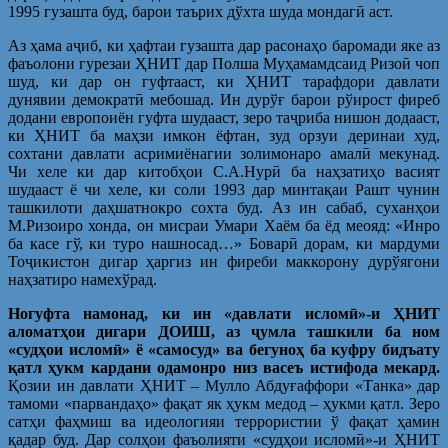
1995 гузашта буд, барои таърих дўхта шуда мондагӣ аст.
Аз ҳама аҷиб, ки ҳафтаи гузашта дар расонаҳо баромади яке аз
фаъолони гурезаи ҲНИТ дар Полша Муҳамамдсаид Ризоӣ чоп
шуд, ки дар он гуфтааст, ки ҲНИТ тарафдори давлати
дунявии демократӣ мебошад. Ин дурўғ барои рўирост фиреб
додани европоиён гуфта шудааст, зеро таҷриба нишон додааст,
ки ҲНИТ ба маҳзи имкон ёфтан, зуд орзуи деринаи худ,
сохтани давлати асримиёнагии золимонаро амалӣ мекунад.
Чи хеле ки дар китобҳои С.А.Нурӣ ба наҳзатиҳо васият
шудааст ё чи хеле, ки соли 1993 дар минтақаи Рашт чунин
ташкилоти даҳшатнокро сохта буд. Аз ин сабаб, суханҳои
М.Ризоиро хонда, он мисраи Умари Хаём ба ёд меояд: «Инро
ба касе гў, ки туро нашносад…» Боварӣ дорам, ки мардуми
Тоҷикистон дигар ҳаргиз ин фиреби маккорону дурўягони
наҳзатиро намехўрад.
Ногуфта намонад, ки ин «давлати исломӣ»-и ҲНИТ
аломатҳои дигари ДОИШ, аз ҷумла ташкили ба ном
«судҳои исломӣ» ё «самосуд» ва бегуноҳ ба куфру бидъату
қатл ҳукм кардани одамонро низ васеъ истифода мекард.
Қозии ин давлати ҲНИТ – Мулло Абдуғаффори «Танка» дар
тамоми «парвандаҳо» фақат як ҳукм медод – ҳукми қатл. Зеро
сатҳи фаҳмиш ва идеологияи террористии ў фақат ҳамин
қадар буд. Дар солҳои фаъолияти «судҳои исломӣ»-и ҲНИТ