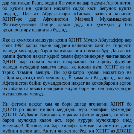
дар минтақаи Рашт, водии Язғулом ва дар ҳудуди Афғонистон
бо ҳукми ин қозиҳои наҳзатӣ садҳо каси бегуноҳ кушта
шуданд. Пас аз Абдуғаффори «Танка» вазифаи қозигии
ҲНИТ-ро дар Афғонистон Мавлавӣ Муҳаммадҷони
Файзмуҳаммади Панҷӣ давом дод, ки ҳукмҳои ў боз
ҷоҳилонатару шадидтар буданд…
Яке аз ҳукмҳои машҳури қозии ҲНИТ Мулло Абдуғаффор дар
соли 1994 ҳалол эълон кардани кашидани банг ва тиҷорати
маводи мухаддир барои ҷангандагони наҳзатӣ буд. Дар асоси
ҳамин фатвои наҳзат қариб ҳамаи фармондеҳону ҷангандаҳои
ҲНИТ дар солҳои ҷанги шаҳрвандӣ ба хариду фурўши
маводи мухаддир машғул шуда, як қисми пули ҲНИТ аз ин
тариқ таъмин мешуд. Ин ҳақиқатро ҳамаи наҳзатиҳо ва
ғайринаҳзатиҳо хуб медонанд. Ё ҳама дар ёд доранд, ки дар
Афғонистон байни қумандонҳои наҳзат ва қочоқбарони афғон
ба сабаби саривақт надодани «пули бор» чӣ хел задухўрдҳои
мусаллаҳона мешуд.
Ин фатвои наҳзат ҳам як бори дигар ягонагии ҲНИТ бо
ДОИШ-ро яқин нишон медиҳад: зеро халифаи худхондаи
ДОИШ Абубакри Бағдодӣ ҳам расман фатво додааст, ки «Банг
барои муҷоҳид ҳалол аст, зеро ғурури муҷоҳидро зиёд
мекунад»! Фатвое, ки бар хилофи тамоми таълимоти дини
мубини ислом аст. Акнун чи хел мегўед, ки ҲНИТ аз ДОИШ