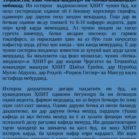
мебошад.
Ин ихтирои зиддиинсонии ҲНИТ чунин буд, ки
онҳо систернаҳои оҳании об ё бензину керосинро гирифта,
одамонро дар даруни онҳо зиндон мекарданд. Гоҳо дар як
бочкаи оҳании як-ду тоннагӣ то 8-10 нафарро андохта, дари
онро қулф карда мемонданд. Аз чунин зиндон на танҳо
гурехта намешуд, балки аксаран инсонҳо аз гармии
тоқатфарсо, аз нарасидани ҳаво ва аз бўю гази наҷосатҳо
нафасгир шуда, рўзҳо ҷон канда – ҷон канда мемурданд. Ё дар
чунин систерна-зиндонҳо зимистон аз хунукӣ шах шуда ҳалок
мешуданд. Ба маълумоти сад фоиз мушаххас, чунин «бочка-
зиндонҳо»-и ҲНИТ-ро дар ноҳияи Ҷиргатол ва Тоҷикобод
командири машҳури ҲНИТ Шайхи Ёрибек, дар Нуробод
Мулло Абдулло, дар Роҳатӣ «Раҳмон Гитлер» ва Мансур васеъ
истифода мебурданд.
Ихтирои даҳшатноки дигари наҳзатиён ин буд, ки
қумандонҳои ҲНИТ одамони бегуноҳро ба ин бочкаҳои
оҳанӣ андохта, фармон медоданд, ки аз берун бочкаро бо лому
оҳан сахт-сахт зананд. Одами даруни бочка аз овози баланду
даҳшатноке, ки дар даруни бочка мешуд, пардаҳои гўшаш
кафида аз ақл бегона мешуд ва ё аз ҳолати фишори зиёди
психологӣ дилу рагҳояш кафида мемурд. Ин даҳшатноктарин
тарзи ҷазодиҳӣ ва шиканҷа ва қатл буд, ки маҳз ҲНИТ
ихтироъ карда, ба ҳазорон нафар иҷро кардааст. Ин кори
наҳзатиёнро шиканҷа ё қатли «аккустикӣ» номидан мумкин