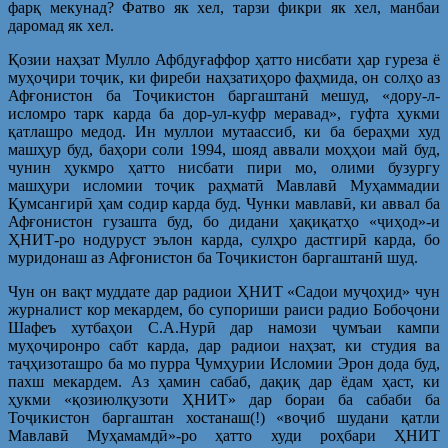
фарқ мекунад? Фатво як хел, тарзи фикри як хел, манбаи
даромад як хел.
Қозии наҳзат Мулло Афбдуғаффор ҳатто нисбати ҳар гуреза ё
муҳоҷири тоҷик, ки фиреби наҳзатиҳоро фаҳмида, он солҳо аз
Афғонистон ба Тоҷикистон баргаштанӣ мешуд, «дору-л-
исломро тарк карда ба дор-ул-куфр меравад», гуфта ҳукми
қатлашро медод. Ин муллои мутаассиб, ки ба бераҳми худ
машҳур буд, баҳори соли 1994, шояд аввали моҳҳои май буд,
чунин ҳукмро ҳатто нисбати пири мо, олими бузургу
машҳури исломии тоҷик раҳматӣ Мавлавӣ Муҳаммадии
Қумсангирӣ ҳам содир карда буд. Чунки мавлавӣ, ки аввал ба
Афғонистон гузашта буд, бо дидани ҳақиқатҳо «ҷиҳод»-и
ҲНИТ-ро нодуруст эълон карда, сулҳро дастгирӣ карда, бо
муридонаш аз Афғонистон ба Тоҷикистон баргаштанӣ шуд.
Чун он вақт муддате дар радиои ҲНИТ «Садои муҷоҳид» чун
журналист кор мекардем, бо супориши раиси радио Бобоҷони
Шафеъ хутбаҳои С.А.Нурӣ дар намози ҷумъаи кампи
муҳоҷиронро сабт карда, дар радиои наҳзат, ки студия ва
таҷҳизоташро ба мо пурра Ҷумҳурии Исломии Эрон дода буд,
пахш мекардем. Аз ҳамин сабаб, дақиқ дар ёдам ҳаст, ки
ҳукми «қозиюлқузоти ҲНИТ» дар бораи ба сабаби ба
Тоҷикистон баргаштан хостанаш(!) «воҷиб шудани қатли
Мавлавӣ Муҳамамдӣ»-ро ҳатто худи роҳбари ҲНИТ