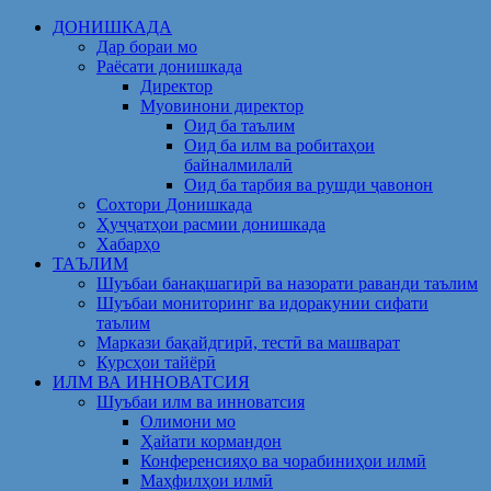
Skip
ДОНИШКАДА
to
Дар бораи мо
content
Раёсати донишкада
Директор
Муовинони директор
Оид ба таълим
Оид ба илм ва робитаҳои
байналмилалӣ
Оид ба тарбия ва рушди ҷавонон
Сохтори Донишкада
Ҳуҷҷатҳои расмии донишкада
Хабарҳо
ТАЪЛИМ
Шуъбаи банақшагирӣ ва назорати раванди таълим
Шуъбаи мониторинг ва идоракунии сифати
таълим
Маркази бақайдгирӣ, тестӣ ва машварат
Курсҳои тайёрӣ
ИЛМ ВА ИННОВАТСИЯ
Шуъбаи илм ва инноватсия
Олимони мо
Ҳайати кормандон
Конференсияҳо ва чорабиниҳои илмӣ
Маҳфилҳои илмӣ