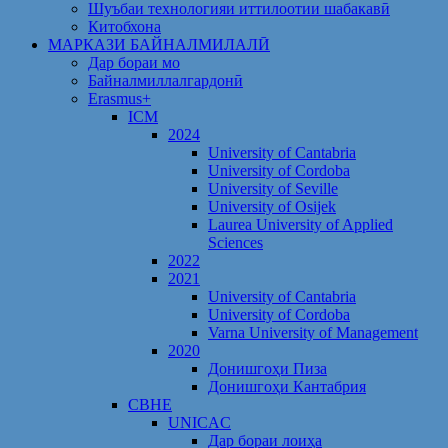
Шуъбаи технологияи иттилоотии шабакавӣ
Китобхона
МАРКАЗИ БАЙНАЛМИЛАЛӢ
Дар бораи мо
Байналмиллалгардонӣ
Erasmus+
ICM
2024
University of Cantabria
University of Cordoba
University of Seville
University of Osijek
Laurea University of Applied
Sciences
2022
2021
University of Cantabria
University of Cordoba
Varna University of Management
2020
Донишгоҳи Пиза
Донишгоҳи Кантабрия
CBHE
UNICAC
Дар бораи лоиҳа