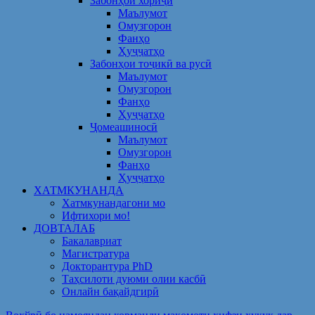
Забонҳои хориҷӣ
Маълумот
Омузгорон
Фанҳо
Ҳуҷҷатҳо
Забонҳои тоҷикӣ ва русӣ
Маълумот
Омузгорон
Фанҳо
Ҳуҷҷатҳо
Ҷомеашиносӣ
Маълумот
Омузгорон
Фанҳо
Ҳуҷҷатҳо
ХАТМКУНАНДА
Хатмкунандагони мо
Ифтихори мо!
ДОВТАЛАБ
Бакалавриат
Магистратура
Докторантура PhD
Таҳсилоти дуюми олии касбӣ
Онлайн бақайдгирӣ