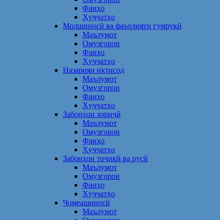
Фанҳо
Ҳуҷҷатҳо
Молшиносӣ ва фаъолияти гумрукӣ
Маълумот
Омузгорон
Фанҳо
Ҳуҷҷатҳо
Назарияи иқтисод
Маълумот
Омузгорон
Фанҳо
Ҳуҷҷатҳо
Забонҳои хориҷӣ
Маълумот
Омузгорон
Фанҳо
Ҳуҷҷатҳо
Забонҳои тоҷикӣ ва русӣ
Маълумот
Омузгорон
Фанҳо
Ҳуҷҷатҳо
Ҷомеашиносӣ
Маълумот