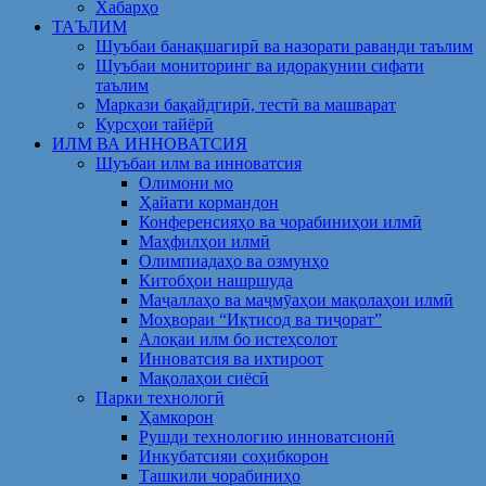
Хабарҳо
ТАЪЛИМ
Шуъбаи банақшагирӣ ва назорати раванди таълим
Шуъбаи мониторинг ва идоракунии сифати
таълим
Маркази бақайдгирӣ, тестӣ ва машварат
Курсҳои тайёрӣ
ИЛМ ВА ИННОВАТСИЯ
Шуъбаи илм ва инноватсия
Олимони мо
Ҳайати кормандон
Конференсияҳо ва чорабиниҳои илмӣ
Маҳфилҳои илмӣ
Олимпиадаҳо ва озмунҳо
Китобҳои нашршуда
Маҷаллаҳо ва маҷмӯаҳои мақолаҳои илмӣ
Моҳвораи “Иқтисод ва тиҷорат”
Алоқаи илм бо истеҳсолот
Инноватсия ва ихтироот
Мақолаҳои сиёсӣ
Парки технологӣ
Ҳамкорон
Рушди технологию инноватсионӣ
Инкубатсияи соҳибкорон
Ташкили чорабиниҳо