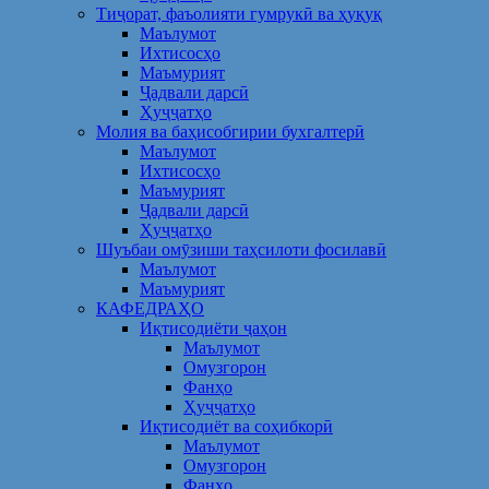
Тиҷорат, фаъолияти гумрукӣ ва ҳуқуқ
Маълумот
Ихтисосҳо
Маъмурият
Ҷадвали дарсӣ
Ҳуҷҷатҳо
Молия ва баҳисобгирии бухгалтерӣ
Маълумот
Ихтисосҳо
Маъмурият
Ҷадвали дарсӣ
Ҳуҷҷатҳо
Шуъбаи омӯзиши таҳсилоти фосилавӣ
Маълумот
Маъмурият
КАФЕДРАҲО
Иқтисодиёти ҷаҳон
Маълумот
Омузгорон
Фанҳо
Ҳуҷҷатҳо
Иқтисодиёт ва соҳибкорӣ
Маълумот
Омузгорон
Фанҳо