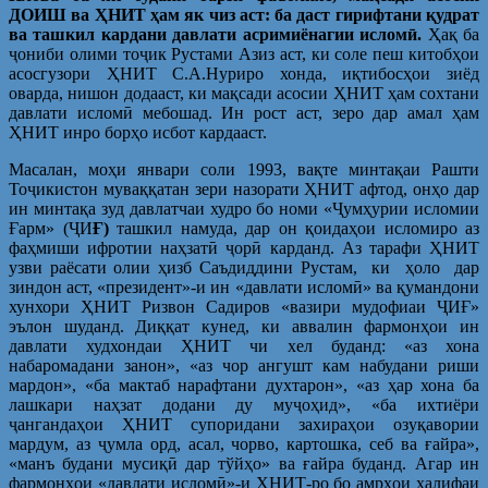
ДОИШ ва ҲНИТ ҳам як чиз аст: ба даст гирифтани қудрат
ва ташкил кардани давлати асримиёнагии исломӣ.
Ҳақ ба
ҷониби олими тоҷик Рустами Азиз аст, ки соле пеш китобҳои
асосгузори ҲНИТ С.А.Нуриро хонда, иқтибосҳои зиёд
оварда, нишон додааст, ки мақсади асосии ҲНИТ ҳам сохтани
давлати исломӣ мебошад. Ин рост аст, зеро дар амал ҳам
ҲНИТ инро борҳо исбот кардааст.
Масалан, моҳи январи соли 1993, вақте минтақаи Рашти
Тоҷикистон муваққатан зери назорати ҲНИТ афтод, онҳо дар
ин минтақа зуд давлатчаи худро бо номи «Ҷумҳурии исломии
Ғарм» (ҶИ
Ғ)
ташкил намуда, дар он қоидаҳои исломиро аз
фаҳмиши ифротии наҳзатӣ ҷорӣ карданд. Аз тарафи ҲНИТ
узви раёсати олии ҳизб Саъдиддини Рустам, ки ҳоло дар
зиндон аст, «президент»-и ин «давлати исломӣ» ва қумандони
хунхори ҲНИТ Ризвон Садиров «вазири мудофиаи ҶИҒ»
эълон шуданд. Диққат кунед, ки аввалин фармонҳои ин
давлати худхондаи ҲНИТ чи хел буданд: «аз хона
набаромадани занон», «аз чор ангушт кам набудани риши
мардон», «ба мактаб нарафтани духтарон», «аз ҳар хона ба
лашкари наҳзат додани ду муҷоҳид», «ба ихтиёри
ҷангандаҳои ҲНИТ супоридани захираҳои озуқавории
мардум, аз ҷумла орд, асал, чорво, картошка, себ ва ғайра»,
«манъ будани мусиқӣ дар тўйҳо» ва ғайра буданд. Агар ин
фармонҳои «давлати исломӣ»-и ҲНИТ-ро бо амрҳои халифаи