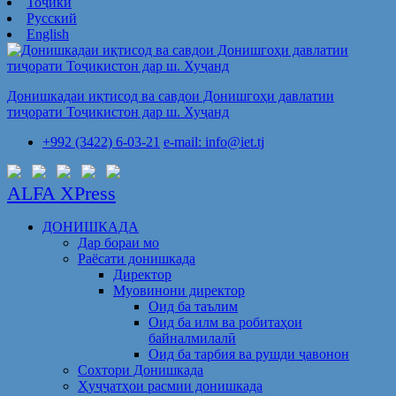
Тоҷикӣ
Русский
English
Донишкадаи иқтисод ва савдои Донишгоҳи давлатии
тиҷорати Тоҷикистон дар ш. Хуҷанд
+992 (3422) 6-03-21
e-mail: info@iet.tj
ALFA XPress
ДОНИШКАДА
Дар бораи мо
Раёсати донишкада
Директор
Муовинони директор
Оид ба таълим
Оид ба илм ва робитаҳои
байналмилалӣ
Оид ба тарбия ва рушди ҷавонон
Сохтори Донишкада
Ҳуҷҷатҳои расмии донишкада