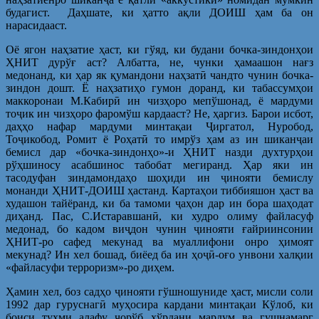
будагист. Даҳшате, ки ҳатто ақли ДОИШ ҳам ба он
нарасидааст.
Оё ягон наҳзатие ҳаст, ки гўяд, ки будани бочка-зиндонҳои
ҲНИТ дурўғ аст? Албатта, не, чунки ҳамаашон нағз
медонанд, ки ҳар як қумандони наҳзатӣ чандто чунин бочка-
зиндон дошт. Ё наҳзатиҳо гумон доранд, ки табассумҳои
маккоронаи М.Кабирӣ ин чизҳоро мепўшонад, ё мардуми
тоҷик ин чизҳоро фаромўш кардааст? Не, ҳаргиз. Барои исбот,
даҳҳо нафар мардуми минтақаи Ҷиргатол, Нуробод,
Тоҷикобод, Ромит ё Роҳатӣ то имрўз ҳам аз ин шиканҷаи
бемисл дар «бочка-зиндонҳо»-и ҲНИТ назди духтурҳои
рўҳшиносу асабшинос табобат мегиранд. Ҳар яки ин
тасодуфан зиндамондаҳо шоҳиди ин ҷинояти бемислу
монанди ҲНИТ-ДОИШ ҳастанд. Картаҳои тиббияшон ҳаст ва
худашон тайёранд, ки ба тамоми ҷаҳон дар ин бора шаҳодат
диҳанд. Пас, С.Истаравшанӣ, ки худро олиму файласуф
медонад, бо кадом виҷдон чунин ҷинояти ғайриинсонии
ҲНИТ-ро сафед мекунад ва муаллифони онро ҳимоят
мекунад? Ин хел бошад, биёед ба ин ҳоҷӣ-оғо унвони халқии
«файласуфи терроризм»-ро диҳем.
Ҳамин хел, боз садҳо ҷинояти гўшношуниде ҳаст, мисли соли
1992 дар гуруснагӣ муҳосира кардани минтақаи Кўлоб, ки
боиси тухми алафу ҷорўб хўрдани мардум ва гушнамарг