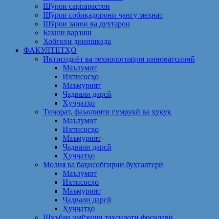
Шўрои сарпарастон
Шўрои собиқадорони ҷангу меҳнат
Шӯрои занон ва духтарон
Бахши варзиш
Хобгоҳи донишкада
ФАКУЛТЕТҲО
Иқтисодиёт ва технологияҳои инноватсионӣ
Маълумот
Ихтисосҳо
Маъмурият
Ҷадвали дарсӣ
Ҳуҷҷатҳо
Тиҷорат, фаъолияти гумрукӣ ва ҳуқуқ
Маълумот
Ихтисосҳо
Маъмурият
Ҷадвали дарсӣ
Ҳуҷҷатҳо
Молия ва баҳисобгирии бухгалтерӣ
Маълумот
Ихтисосҳо
Маъмурият
Ҷадвали дарсӣ
Ҳуҷҷатҳо
Шуъбаи омӯзиши таҳсилоти фосилавӣ