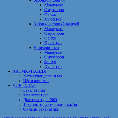
Забонҳои хориҷӣ
Маълумот
Омузгорон
Фанҳо
Ҳуҷҷатҳо
Забонҳои тоҷикӣ ва русӣ
Маълумот
Омузгорон
Фанҳо
Ҳуҷҷатҳо
Ҷомеашиносӣ
Маълумот
Омузгорон
Фанҳо
Ҳуҷҷатҳо
ХАТМКУНАНДА
Хатмкунандагони мо
Ифтихори мо!
ДОВТАЛАБ
Бакалавриат
Магистратура
Докторантура PhD
Таҳсилоти дуюми олии касбӣ
Онлайн бақайдгирӣ