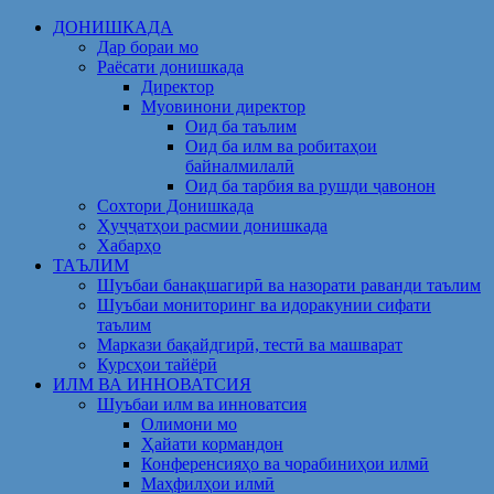
Skip
ДОНИШКАДА
to
Дар бораи мо
content
Раёсати донишкада
Директор
Муовинони директор
Оид ба таълим
Оид ба илм ва робитаҳои
байналмилалӣ
Оид ба тарбия ва рушди ҷавонон
Сохтори Донишкада
Ҳуҷҷатҳои расмии донишкада
Хабарҳо
ТАЪЛИМ
Шуъбаи банақшагирӣ ва назорати раванди таълим
Шуъбаи мониторинг ва идоракунии сифати
таълим
Маркази бақайдгирӣ, тестӣ ва машварат
Курсҳои тайёрӣ
ИЛМ ВА ИННОВАТСИЯ
Шуъбаи илм ва инноватсия
Олимони мо
Ҳайати кормандон
Конференсияҳо ва чорабиниҳои илмӣ
Маҳфилҳои илмӣ