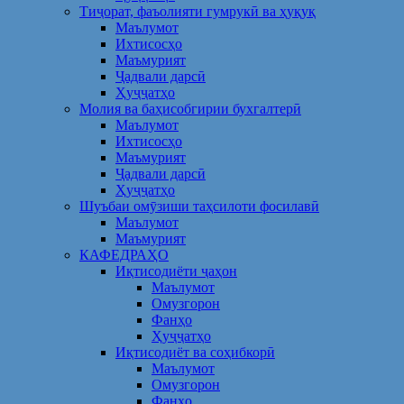
Тиҷорат, фаъолияти гумрукӣ ва ҳуқуқ
Маълумот
Ихтисосҳо
Маъмурият
Ҷадвали дарсӣ
Ҳуҷҷатҳо
Молия ва баҳисобгирии бухгалтерӣ
Маълумот
Ихтисосҳо
Маъмурият
Ҷадвали дарсӣ
Ҳуҷҷатҳо
Шуъбаи омӯзиши таҳсилоти фосилавӣ
Маълумот
Маъмурият
КАФЕДРАҲО
Иқтисодиёти ҷаҳон
Маълумот
Омузгорон
Фанҳо
Ҳуҷҷатҳо
Иқтисодиёт ва соҳибкорӣ
Маълумот
Омузгорон
Фанҳо