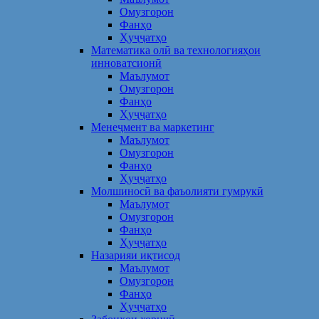
Омузгорон
Фанҳо
Ҳуҷҷатҳо
Математика олӣ ва технологияҳои
инноватсионӣ
Маълумот
Омузгорон
Фанҳо
Ҳуҷҷатҳо
Менеҷмент ва маркетинг
Маълумот
Омузгорон
Фанҳо
Ҳуҷҷатҳо
Молшиносӣ ва фаъолияти гумрукӣ
Маълумот
Омузгорон
Фанҳо
Ҳуҷҷатҳо
Назарияи иқтисод
Маълумот
Омузгорон
Фанҳо
Ҳуҷҷатҳо