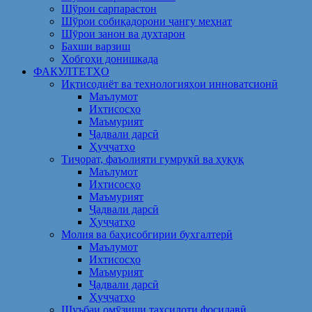
Шўрои сарпарастон
Шўрои собиқадорони ҷангу меҳнат
Шӯрои занон ва духтарон
Бахши варзиш
Хобгоҳи донишкада
ФАКУЛТЕТҲО
Иқтисодиёт ва технологияҳои инноватсионӣ
Маълумот
Ихтисосҳо
Маъмурият
Ҷадвали дарсӣ
Ҳуҷҷатҳо
Тиҷорат, фаъолияти гумрукӣ ва ҳуқуқ
Маълумот
Ихтисосҳо
Маъмурият
Ҷадвали дарсӣ
Ҳуҷҷатҳо
Молия ва баҳисобгирии бухгалтерӣ
Маълумот
Ихтисосҳо
Маъмурият
Ҷадвали дарсӣ
Ҳуҷҷатҳо
Шуъбаи омӯзиши таҳсилоти фосилавӣ