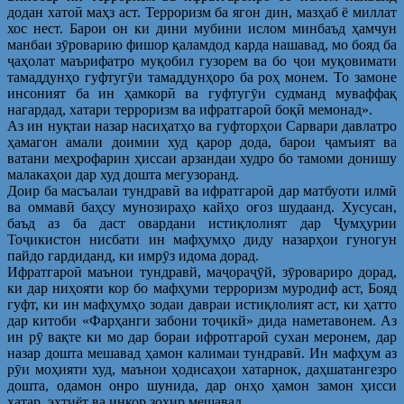
додан хатоӣ маҳз аст. Терроризм ба ягон дин, мазҳаб ё миллат
хос нест. Барои он ки дини мубини ислом минбаъд ҳамчун
манбаи зӯроварию фишор қаламдод карда нашавад, мо бояд ба
ҷаҳолат маърифатро муқобил гузорем ва бо ҷои муқовимати
тамаддунҳо гуфтугӯи тамаддунҳоро ба роҳ монем. То замоне
инсоният ба ин ҳамкорӣ ва гуфтугӯи судманд муваффақ
нагардад, хатари терроризм ва ифратгароӣ боқӣ мемонад».
Аз ин нуқтаи назар насиҳатҳо ва гуфторҳои Сарвари давлатро
ҳамагон амали доимии худ қарор дода, барои ҷамъият ва
ватани меҳрофарин ҳиссаи арзандаи худро бо тамоми донишу
малакаҳои дар худ дошта мегузоранд.
Доир ба масъалаи тундравӣ ва ифратгароӣ дар матбуоти илмӣ
ва оммавӣ баҳсу мунозираҳо кайҳо оғоз шудаанд. Хусусан,
баъд аз ба даст овардани истиқлолият дар Ҷумҳурии
Тоҷикистон нисбати ин мафҳумҳо диду назарҳои гуногун
пайдо гардиданд, ки имрӯз идома дорад.
Ифратгароӣ маънои тундравй, маҷораҷӯй, зӯровариро дорад,
ки дар ниҳояти кор бо мафҳуми терроризм муродиф аст, Бояд
гуфт, ки ин мафҳумҳо зодаи давраи истиқлолият аст, ки ҳатто
дар китоби «Фарҳанги забони тоҷикй» дида наметавонем. Аз
ин рӯ вақте ки мо дар бораи ифротгароӣ сухан меронем, дар
назар дошта мешавад ҳамон калимаи тундравӣ. Ин мафҳум аз
рӯи моҳияти худ, маънои ҳодисаҳои хатарнок, даҳшатангезро
дошта, одамон онро шунида, дар онҳо ҳамон замон ҳисси
хатар, эҳтиёт ва инкор зоҳир мешавад.