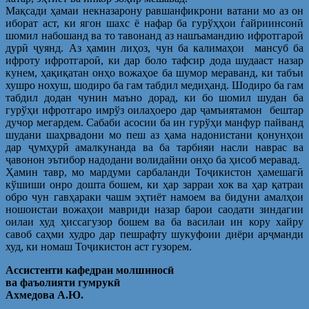
Мақсади ҳамаи некназарону равшанфикрони ватани мо аз он
иборат аст, ки ягон шахс ё нафар ба гурўҳҳои ѓайриинсонӣ
шомил набошанд ва то тавонанд аз нашъамандию ифротгароӣ
дурӣ ҷуянд. Аз ҳамин лиҳоз, чун ба калимаҳои мансуб ба
ифроту ифротгароӣ, ки дар боло тафсир дода шудааст назар
кунем, ҳақиқатан онҳо вожаҳое ба шумор мераванд, ки табъи
хушро нохуш, шодиро ба гам табдил медиҳанд. Шодиро ба гам
табдил додан чунин маъно дорад, ки бо шомил шудан ба
гурўҳи ифротгаро имрўз оилаҳоеро дар ҷамъиятамон бештар
дучор мегардем. Сабаби асосии ба ин гурўҳи манфур пайванд
шудани шаҳрвадони мо пеш аз ҳама надонистани қонунҳои
дар ҷумҳурӣ амалкунанда ва ба тарбияи насли наврас ва
ҷавонон эътибор надодани волидайни онҳо ба ҳисоб меравад.
Ҳамин тавр, мо мардуми сарбаланди Тоҷикистон ҳамешагӣ
кўшиши онро дошта бошем, ки ҳар зарраи хок ва ҳар қатраи
обро чун гавҳараки чашм эҳтиёт намоем ва бидуни амалҳои
ношоистаи вожаҳои мавриди назар барои саодати зиндагии
оилаи худ ҳиссагузор бошем ва ба василаи ин кору хайру
савоб саҳми худро дар пешрафту шукуфоии диёри арҷманди
худ, ки номаш Тоҷикистон аст гузорем.
Ассистенти кафедраи молшинос
ӣ
ва
фаъолияти
гумрук
ӣ
Ахмедова
А
.
Ю
.