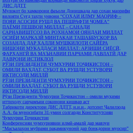
Вохўрӣ бо намояндаи корманди мақомоти ҳифзи ҳуқуқ дар
ДИС ДДТТ
Мулоқот бо ҳамкорони фаъоли Донишкада дар соҳаи маорифи
вилояти Суғд таҳти унвони “СОҲАИ ИЛМУ МАОРИФ –
ПОЯИ АСОСИИ РУШД ВА ПЕШРАФТИ ҶОМЕА”
ПАЁМИ ПЕШВОИ МИЛЛАТ – САНАДИ
САРНАВИШТСОЗ ВА РОҲНАМОИ ОЯНДАИ МИЛЛАТ
ОСИЁИ МАРКАЗӢ МИНТАҚАИ ТАШАББУСКОР ВА
СОЗАНДА ДАР ҲАЛЛИ МУШКИЛОТИ САЙЁРА
НИШОНИ МУҚАДДАСИ МИЛЛАТ: АРЗИШИ СИЁСӢ,
ФАРҲАНГӢ ВА МАЪНАВИИ ПАРЧАМИ ДАВЛАТӢ ДАР
ДАВРОНИ ИСТИҚЛОЛ
РӮЗИ ПРЕЗИДЕНТИ ҶУМҲУРИИ ТОҶИКИСТОН –
ОМИЛИ ВАҲДАТ, СУБОТ ВА РУШДИ УСТУВОРИ
ИҚТИСОДИ МИЛЛӢ
РӮЗИ ПРЕЗИДЕНТИ ҶУМҲУРИИ ТОҶИКИСТОН –
ОМИЛИ ВАҲДАТ, СУБОТ ВА РУШДИ УСТУВОРИ
ИҚТИСОДИ МИЛЛӢ
Рўзи Президенти Ҷумҳурии Тоҷикистон – омили муҳими
иттиҳоду сарҷамъии сокинони кишвар аст
Табрикоти директори ДИС ДДТТ, н.и.и., дотсент Ҷалилзода
А.А. ба муносибати 31-умин солгарди Конститутсияи
Ҷумҳурии Тоҷикистон
Конференсияи ҷумҳуриявии илмӣ-амалӣ дар мавзуи
“Масъалаҳои мубрами рақамикунонӣ дар бонкдории муосир”