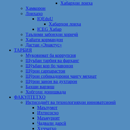
Хабарҳои лоиҳа
Ҳамкорон
Лоихаҳо
IQEduU
Хабарҳои лоиҳа
ICEG Хабар
Таълими забонҳои хориҷӣ
Ҳайати кормандон
Дастаи «Энактус»
ТАРБИЯ
Муқовимат ба коррупсия
Шуъбаи тарбия ва фарҳанг
Шӯъбаи кор бо ҷавонон
Шўрои сарпарастон
Шўрои собиқадорони ҷангу меҳнат
Шӯрои занон ва духтарон
Бахши варзиш
Хобгоҳи донишкада
ФАКУЛТЕТҲО
Иқтисодиёт ва технологияҳои инноватсионӣ
Маълумот
Ихтисосҳо
Маъмурият
Ҷадвали дарсӣ
Ҳуҷҷатҳо