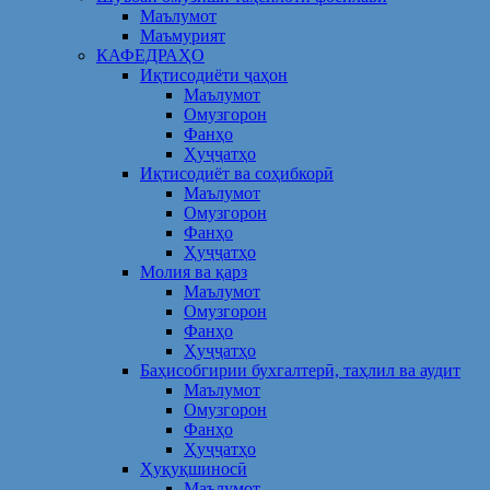
Маълумот
Маъмурият
КАФЕДРАҲО
Иқтисодиёти ҷаҳон
Маълумот
Омузгорон
Фанҳо
Ҳуҷҷатҳо
Иқтисодиёт ва соҳибкорӣ
Маълумот
Омузгорон
Фанҳо
Ҳуҷҷатҳо
Молия ва қарз
Маълумот
Омузгорон
Фанҳо
Ҳуҷҷатҳо
Баҳисобгирии бухгалтерӣ, таҳлил ва аудит
Маълумот
Омузгорон
Фанҳо
Ҳуҷҷатҳо
Ҳуқуқшиносӣ
Маълумот