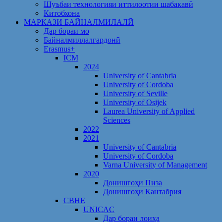
Шуъбаи технологияи иттилоотии шабакавӣ
Китобхона
МАРКАЗИ БАЙНАЛМИЛАЛӢ
Дар бораи мо
Байналмиллалгардонӣ
Erasmus+
ICM
2024
University of Cantabria
University of Cordoba
University of Seville
University of Osijek
Laurea University of Applied
Sciences
2022
2021
University of Cantabria
University of Cordoba
Varna University of Management
2020
Донишгоҳи Пиза
Донишгоҳи Кантабрия
CBHE
UNICAC
Дар бораи лоиҳа