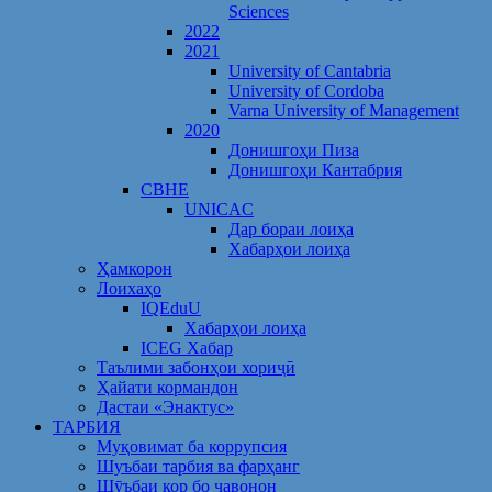
Sciences
2022
2021
University of Cantabria
University of Cordoba
Varna University of Management
2020
Донишгоҳи Пиза
Донишгоҳи Кантабрия
CBHE
UNICAC
Дар бораи лоиҳа
Хабарҳои лоиҳа
Ҳамкорон
Лоихаҳо
IQEduU
Хабарҳои лоиҳа
ICEG Хабар
Таълими забонҳои хориҷӣ
Ҳайати кормандон
Дастаи «Энактус»
ТАРБИЯ
Муқовимат ба коррупсия
Шуъбаи тарбия ва фарҳанг
Шӯъбаи кор бо ҷавонон