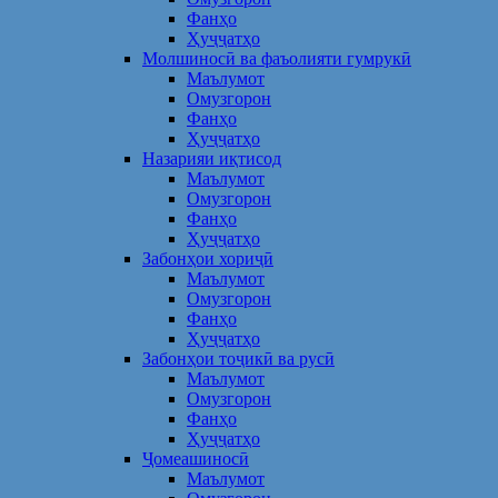
Фанҳо
Ҳуҷҷатҳо
Молшиносӣ ва фаъолияти гумрукӣ
Маълумот
Омузгорон
Фанҳо
Ҳуҷҷатҳо
Назарияи иқтисод
Маълумот
Омузгорон
Фанҳо
Ҳуҷҷатҳо
Забонҳои хориҷӣ
Маълумот
Омузгорон
Фанҳо
Ҳуҷҷатҳо
Забонҳои тоҷикӣ ва русӣ
Маълумот
Омузгорон
Фанҳо
Ҳуҷҷатҳо
Ҷомеашиносӣ
Маълумот