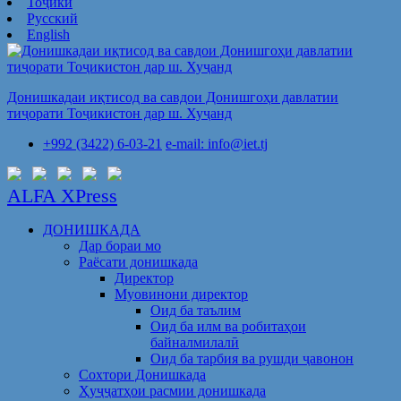
Тоҷикӣ
Русский
English
Донишкадаи иқтисод ва савдои Донишгоҳи давлатии
тиҷорати Тоҷикистон дар ш. Хуҷанд
+992 (3422) 6-03-21
e-mail: info@iet.tj
ALFA XPress
ДОНИШКАДА
Дар бораи мо
Раёсати донишкада
Директор
Муовинони директор
Оид ба таълим
Оид ба илм ва робитаҳои
байналмилалӣ
Оид ба тарбия ва рушди ҷавонон
Сохтори Донишкада
Ҳуҷҷатҳои расмии донишкада