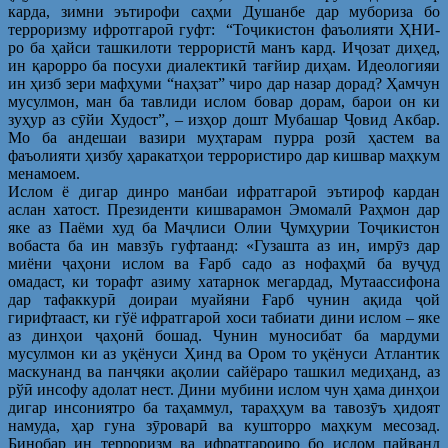
карда, зимни эътирофи саҳми Душанбе дар мубориза бо
терроризму ифротгароӣ гуфт: “Тоҷикистон фаъолияти ҲНИ-
ро ба ҳайси ташкилоти террористӣ манъ кард. Иҷозат диҳед,
ин қарорро ба посухи диалектикӣ тағйир диҳам. Идеологияи
ин ҳизб зери мафҳуми “наҳзат” чиро дар назар дорад? Ҳамчун
мусулмон, ман ба тавлиди ислом бовар дорам, барои он ки
зуҳур аз сӯйи Худост”, – изҳор дошт Мубашар Ҷовид Акбар.
Мо ба андешаи вазири муҳтарам пурра розӣ ҳастем ва
фаъолияти ҳизбу ҳаракатҳои террористиро дар кишвар маҳкум
менамоем.
Ислом ё дигар динро манбаи ифратгароӣ эътироф кардан
аслан хатост. Президенти кишварамон Эмомалӣ Раҳмон дар
яке аз Паёми худ ба Маҷлиси Олии Ҷумҳурии Тоҷикистон
вобаста ба ин мавзӯь гуфтаанд: «Гузашта аз ин, имрӯз дар
миёни ҷаҳони ислом ва Ғарб садо аз нофаҳмӣ ба вуҷуд
омадаст, ки торафт азиму хатарнок мегардад, Мутаассифона
дар тафаккурӣ доираи муайяни Ғарб чунин ақида ҷой
гирифтааст, ки гўё ифратгароӣ хоси табиати дини ислом – яке
аз динҳои ҷаҳонӣ бошад. Чунин муносибат ба мардуми
мусулмон ки аз уқёнуси Ҳинд ва Ором то уқёнуси Атлантик
маскунанд ва панҷяки ақолии сайёраро ташкил медиҳанд, аз
рўӣ инсофу адолат нест. Дини мубини ислом чун ҳама динҳои
дигар инсониятро ба таҳаммул, тараҳҳум ва тавозӯъ ҳидоят
намуда, ҳар гуна зӯроварӣ ва кушторро маҳкум месозад.
Бинобар ин терроризм ва ифратгароиро бо ислом пайванд