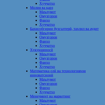
Ҳуҷҷатҳо
Молия ва қарз
Маълумот
Омузгорон
Фанҳо
Ҳуҷҷатҳо
Баҳисобгирии бухгалтерӣ, таҳлил ва аудит
Маълумот
Омузгорон
Фанҳо
Ҳуҷҷатҳо
Ҳуқуқшиносӣ
Маълумот
Омузгорон
Фанҳо
Ҳуҷҷатҳо
Математика олӣ ва технологияҳои
инноватсионӣ
Маълумот
Омузгорон
Фанҳо
Ҳуҷҷатҳо
Менеҷмент ва маркетинг
Маълумот
Омузгорон