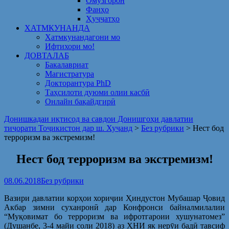
Омузгорон
Фанҳо
Ҳуҷҷатҳо
ХАТМКУНАНДА
Хатмкунандагони мо
Ифтихори мо!
ДОВТАЛАБ
Бакалавриат
Магистратура
Докторантура PhD
Таҳсилоти дуюми олии касбӣ
Онлайн бақайдгирӣ
Донишкадаи иқтисод ва савдои Донишгоҳи давлатии
тиҷорати Тоҷикистон дар ш. Хуҷанд
>
Без рубрики
>
Нест бод
терроризм ва экстремизм!
Нест бод терроризм ва экстремизм!
08.06.2018
Без рубрики
Вазири давлатии корҳои хориҷии Ҳиндустон Мубашар Ҷовид
Акбар зимни суханронӣ дар Конфронси байналмилалии
“Муқовимат бо терроризм ва ифротгароии хушунатомез”
(Душанбе, 3-4 майи соли 2018) аз ҲНИ як нерӯи бадӣ тавсиф