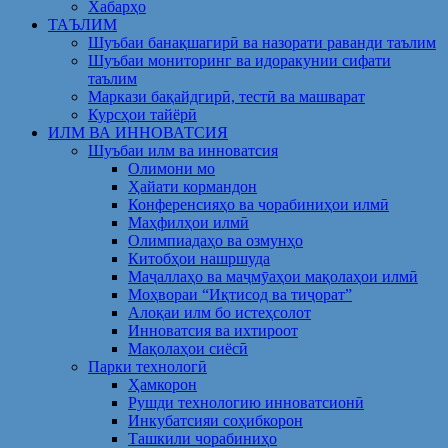
Хабарҳо
ТАЪЛИМ
Шуъбаи банақшагирӣ ва назорати раванди таълим
Шуъбаи мониторинг ва идоракунии сифати
таълим
Маркази бақайдгирӣ, тестӣ ва машварат
Курсҳои тайёрӣ
ИЛМ ВА ИННОВАТСИЯ
Шуъбаи илм ва инноватсия
Олимони мо
Ҳайати кормандон
Конференсияҳо ва чорабиниҳои илмӣ
Маҳфилҳои илмӣ
Олимпиадаҳо ва озмунҳо
Китобҳои нашршуда
Маҷаллаҳо ва маҷмӯаҳои мақолаҳои илмӣ
Моҳвораи “Иқтисод ва тиҷорат”
Алоқаи илм бо истеҳсолот
Инноватсия ва ихтироот
Мақолаҳои сиёсӣ
Парки технологӣ
Ҳамкорон
Рушди технологию инноватсионӣ
Инкубатсияи соҳибкорон
Ташкили чорабиниҳо