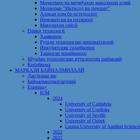
Маҷаллаҳо ва маҷмӯаҳои мақолаҳои илмӣ
Моҳвораи “Иқтисод ва тиҷорат”
Алоқаи илм бо истеҳсолот
Инноватсия ва ихтироот
Мақолаҳои сиёсӣ
Парки технологӣ
Ҳамкорон
Рушди технологию инноватсионӣ
Инкубатсияи соҳибкорон
Ташкили чорабиниҳо
Шуъбаи технологияи иттилоотии шабакавӣ
Китобхона
МАРКАЗИ БАЙНАЛМИЛАЛӢ
Дар бораи мо
Байналмиллалгардонӣ
Erasmus+
ICM
2024
University of Cantabria
University of Cordoba
University of Seville
University of Osijek
Laurea University of Applied Science
2022
2021