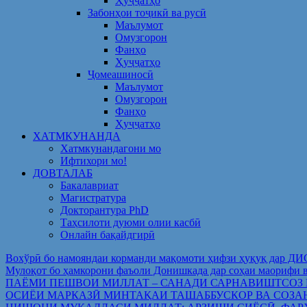
Ҳуҷҷатҳо
Забонҳои тоҷикӣ ва русӣ
Маълумот
Омузгорон
Фанҳо
Ҳуҷҷатҳо
Ҷомеашиносӣ
Маълумот
Омузгорон
Фанҳо
Ҳуҷҷатҳо
ХАТМКУНАНДА
Хатмкунандагони мо
Ифтихори мо!
ДОВТАЛАБ
Бакалавриат
Магистратура
Докторантура PhD
Таҳсилоти дуюми олии касбӣ
Онлайн бақайдгирӣ
Вохўрӣ бо намояндаи корманди мақомоти ҳифзи ҳуқуқ дар Д
Мулоқот бо ҳамкорони фаъоли Донишкада дар соҳаи ма
ПАЁМИ ПЕШВОИ МИЛЛАТ – САНАДИ САРНАВИШТСОЗ
ОСИЁИ МАРКАЗӢ МИНТАҚАИ ТАШАББУСКОР ВА СОЗА