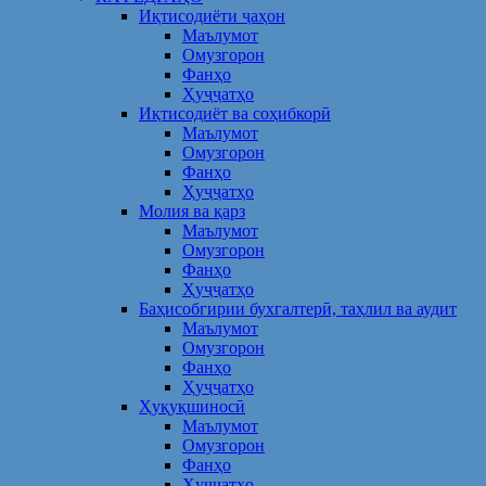
Иқтисодиёти ҷаҳон
Маълумот
Омузгорон
Фанҳо
Ҳуҷҷатҳо
Иқтисодиёт ва соҳибкорӣ
Маълумот
Омузгорон
Фанҳо
Ҳуҷҷатҳо
Молия ва қарз
Маълумот
Омузгорон
Фанҳо
Ҳуҷҷатҳо
Баҳисобгирии бухгалтерӣ, таҳлил ва аудит
Маълумот
Омузгорон
Фанҳо
Ҳуҷҷатҳо
Ҳуқуқшиносӣ
Маълумот
Омузгорон
Фанҳо
Ҳуҷҷатҳо