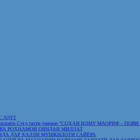
ИС ДДТТ
орифи вилояти Суғд таҳти унвони “СОҲАИ ИЛМУ МАОРИФ –
 ВА РОҲНАМОИ ОЯНДАИ МИЛЛАТ
НДА ДАР ҲАЛЛИ МУШКИЛОТИ САЙЁРА