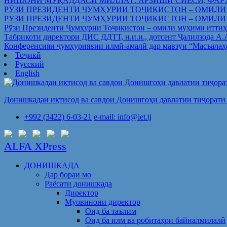
НИШОНИ МУҚАДДАСИ МИЛЛАТ: АРЗИШИ СИЁСӢ, ФАР
РӮЗИ ПРЕЗИДЕНТИ ҶУМҲУРИИ ТОҶИКИСТОН – ОМИЛИ
РӮЗИ ПРЕЗИДЕНТИ ҶУМҲУРИИ ТОҶИКИСТОН – ОМИЛИ
Рўзи Президенти Ҷумҳурии Тоҷикистон – омили муҳими иттиҳ
Табрикоти директори ДИС ДДТТ, н.и.и., дотсент Ҷалилзода А
Конференсияи ҷумҳуриявии илмӣ-амалӣ дар мавзуи “Масъалаҳ
Тоҷикӣ
Русский
English
Донишкадаи иқтисод ва савдои Донишгоҳи давлатии тиҷорати 
+992 (3422) 6-03-21
e-mail: info@iet.tj
ALFA XPress
ДОНИШКАДА
Дар бораи мо
Раёсати донишкада
Директор
Муовинони директор
Оид ба таълим
Оид ба илм ва робитаҳои байналмилалӣ