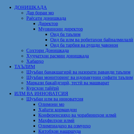
Skip
ДОНИШКАДА
to
Дар бораи мо
content
Раёсати донишкада
Директор
Муовинони директор
Оид ба таълим
Оид ба илм ва робитаҳои байналмилалӣ
Оид ба тарбия ва рушди ҷавонон
Сохтори Донишкада
Ҳуҷҷатҳои расмии донишкада
Хабарҳо
ТАЪЛИМ
Шуъбаи банақшагирӣ ва назорати раванди таълим
Шуъбаи мониторинг ва идоракунии сифати таълим
Маркази бақайдгирӣ, тестӣ ва машварат
Курсҳои тайёрӣ
ИЛМ ВА ИННОВАТСИЯ
Шуъбаи илм ва инноватсия
Олимони мо
Ҳайати кормандон
Конференсияҳо ва чорабиниҳои илмӣ
Маҳфилҳои илмӣ
Олимпиадаҳо ва озмунҳо
Китобҳои нашршуда