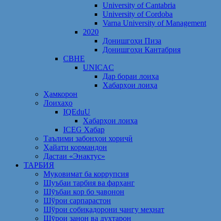
University of Cantabria
University of Cordoba
Varna University of Management
2020
Донишгоҳи Пиза
Донишгоҳи Кантабрия
CBHE
UNICAC
Дар бораи лоиҳа
Хабарҳои лоиҳа
Ҳамкорон
Лоихаҳо
IQEduU
Хабарҳои лоиҳа
ICEG Хабар
Таълими забонҳои хориҷӣ
Ҳайати кормандон
Дастаи «Энактус»
ТАРБИЯ
Муқовимат ба коррупсия
Шуъбаи тарбия ва фарҳанг
Шӯъбаи кор бо ҷавонон
Шўрои сарпарастон
Шўрои собиқадорони ҷангу меҳнат
Шӯрои занон ва духтарон