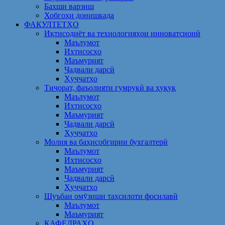
Бахши варзиш
Хобгоҳи донишкада
ФАКУЛТЕТҲО
Иқтисодиёт ва технологияҳои инноватсионӣ
Маълумот
Ихтисосҳо
Маъмурият
Ҷадвали дарсӣ
Ҳуҷҷатҳо
Тиҷорат, фаъолияти гумрукӣ ва ҳуқуқ
Маълумот
Ихтисосҳо
Маъмурият
Ҷадвали дарсӣ
Ҳуҷҷатҳо
Молия ва баҳисобгирии бухгалтерӣ
Маълумот
Ихтисосҳо
Маъмурият
Ҷадвали дарсӣ
Ҳуҷҷатҳо
Шуъбаи омӯзиши таҳсилоти фосилавӣ
Маълумот
Маъмурият
КАФЕДРАҲО