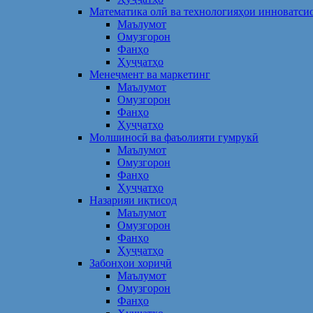
Математика олӣ ва технологияҳои инноватси
Маълумот
Омузгорон
Фанҳо
Ҳуҷҷатҳо
Менеҷмент ва маркетинг
Маълумот
Омузгорон
Фанҳо
Ҳуҷҷатҳо
Молшиносӣ ва фаъолияти гумрукӣ
Маълумот
Омузгорон
Фанҳо
Ҳуҷҷатҳо
Назарияи иқтисод
Маълумот
Омузгорон
Фанҳо
Ҳуҷҷатҳо
Забонҳои хориҷӣ
Маълумот
Омузгорон
Фанҳо