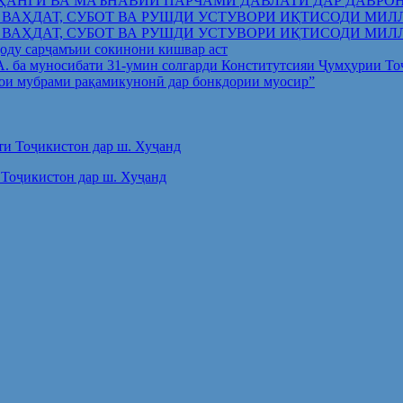
ҲАНГӢ ВА МАЪНАВИИ ПАРЧАМИ ДАВЛАТӢ ДАР ДАВРО
 ВАҲДАТ, СУБОТ ВА РУШДИ УСТУВОРИ ИҚТИСОДИ МИЛ
 ВАҲДАТ, СУБОТ ВА РУШДИ УСТУВОРИ ИҚТИСОДИ МИЛ
оду сарҷамъии сокинони кишвар аст
.А. ба муносибати 31-умин солгарди Конститутсияи Ҷумҳурии Т
ои мубрами рақамикунонӣ дар бонкдории муосир”
Тоҷикистон дар ш. Хуҷанд