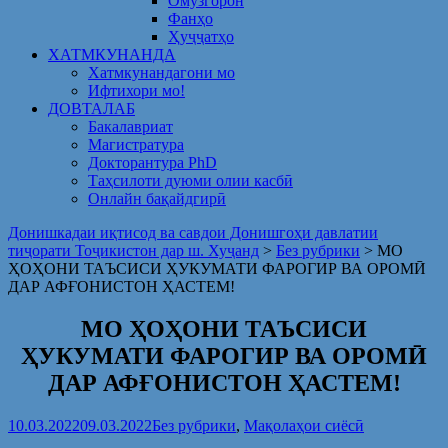
Омузгорон
Фанҳо
Ҳуҷҷатҳо
ХАТМКУНАНДА
Хатмкунандагони мо
Ифтихори мо!
ДОВТАЛАБ
Бакалавриат
Магистратура
Докторантура PhD
Таҳсилоти дуюми олии касбӣ
Онлайн бақайдгирӣ
Донишкадаи иқтисод ва савдои Донишгоҳи давлатии
тиҷорати Тоҷикистон дар ш. Хуҷанд
>
Без рубрики
>
МО
ҲОҲОНИ ТАЪСИСИ ҲУКУМАТИ ФАРОГИР ВА ОРОМӢ
ДАР АФҒОНИСТОН ҲАСТЕМ!
МО ҲОҲОНИ ТАЪСИСИ
ҲУКУМАТИ ФАРОГИР ВА ОРОМӢ
ДАР АФҒОНИСТОН ҲАСТЕМ!
10.03.2022
09.03.2022
Без рубрики
,
Мақолаҳои сиёсӣ