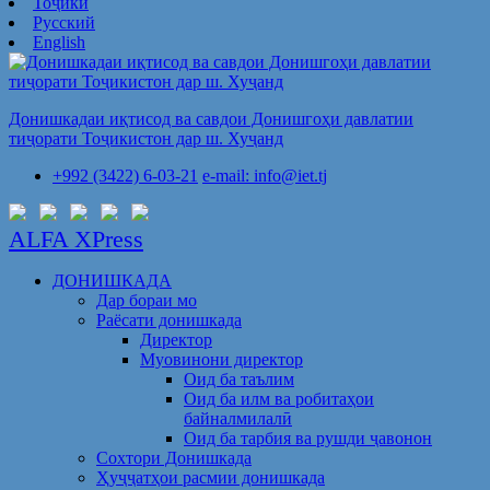
Тоҷикӣ
Русский
English
Донишкадаи иқтисод ва савдои Донишгоҳи давлатии
тиҷорати Тоҷикистон дар ш. Хуҷанд
+992 (3422) 6-03-21
e-mail: info@iet.tj
ALFA XPress
ДОНИШКАДА
Дар бораи мо
Раёсати донишкада
Директор
Муовинони директор
Оид ба таълим
Оид ба илм ва робитаҳои
байналмилалӣ
Оид ба тарбия ва рушди ҷавонон
Сохтори Донишкада
Ҳуҷҷатҳои расмии донишкада