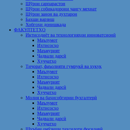
Шўрои сарпарастон
Шўрои собиқадорони ҷангу меҳнат
Шӯрои занон ва духтарон
Бахши варзиш
Хобгоҳи донишкада
ФАКУЛТЕТҲО
Иқтисодиёт ва технологияҳои инноватсионӣ
Маълумот
Ихтисосҳо
Маъмурият
Ҷадвали дарсӣ
Ҳуҷҷатҳо
Тиҷорат, фаъолияти гумрукӣ ва ҳуқуқ
Маълумот
Ихтисосҳо
Маъмурият
Ҷадвали дарсӣ
Ҳуҷҷатҳо
Молия ва баҳисобгирии бухгалтерӣ
Маълумот
Ихтисосҳо
Маъмурият
Ҷадвали дарсӣ
Ҳуҷҷатҳо
Шуъбаи омӯзиши таҳсилоти фосилавӣ