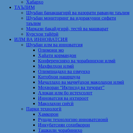
Хабарҳо
ТАЪЛИМ
Шуъбаи банақшагирӣ ва назорати раванди таълим
Шуъбаи мониторинг ва идоракунии сифати
таълим
Маркази бақайдгирӣ, тестӣ ва машварат
Курсҳои тайёрӣ
ИЛМ ВА ИННОВАТСИЯ
Шуъбаи илм ва инноватсия
Олимони мо
Ҳайати кормандон
Конференсияҳо ва чорабиниҳои илмӣ
Маҳфилҳои илмӣ
Олимпиадаҳо ва озмунҳо
Китобҳои нашршуда
Маҷаллаҳо ва маҷмӯаҳои мақолаҳои илмӣ
Моҳвораи “Иқтисод ва тиҷорат”
Алоқаи илм бо истеҳсолот
Инноватсия ва ихтироот
Мақолаҳои сиёсӣ
Парки технологӣ
Ҳамкорон
Рушди технологию инноватсионӣ
Инкубатсияи соҳибкорон
Ташкили чорабиниҳо