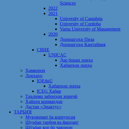
Sciences
2022
2021
University of Cantabria
University of Cordoba
Varna University of Management
2020
Донишгоҳи Пиза
Донишгоҳи Кантабрия
CBHE
UNICAC
Дар бораи лоиҳа
Хабарҳои лоиҳа
Ҳамкорон
Лоихаҳо
IQEduU
Хабарҳои лоиҳа
ICEG Хабар
Таълими забонҳои хориҷӣ
Ҳайати кормандон
Дастаи «Энактус»
ТАРБИЯ
Муқовимат ба коррупсия
Шуъбаи тарбия ва фарҳанг
Шӯъбаи кор бо ҷавонон