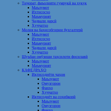
Тиҷорат, фаъолияти гумрукӣ ва ҳуқуқ
Маълумот
Ихтисосҳо
Маъмурият
Ҷадвали дарсӣ
Ҳуҷҷатҳо
Молия ва баҳисобгирии бухгалтерӣ
Маълумот
Ихтисосҳо
Маъмурият
Ҷадвали дарсӣ
Ҳуҷҷатҳо
Шуъбаи омӯзиши таҳсилоти фосилавӣ
Маълумот
Маъмурият
КАФЕДРАҲО
Иқтисодиёти ҷаҳон
Маълумот
Омузгорон
Фанҳо
Ҳуҷҷатҳо
Иқтисодиёт ва соҳибкорӣ
Маълумот
Омузгорон
Фанҳо