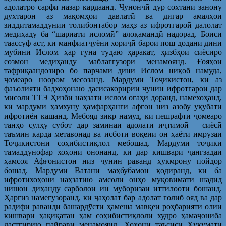
адолатро сарфи назар кардаанд. Чунончӣ дур сохтани занону
духтарон аз мақомҳои давлатӣ ва дигар амалҳои
зиддитамаддунии толибонтабор маҳз аз ифротгароӣ далолат
медиҳаду ба “шариати исломӣ” алоқамандӣ надорад. Боиси
таассуф аст, ки манфиатҷӯёни хориҷӣ барои пош додани дини
мубини Ислом ҳар гуна тӯдаю ҳаракат, ҳизбҳои сиёсиро
созмон медиҳанду маблағгузорӣ менамоянд. Ғояҳои
тафриқаандозиро бо парчами дини Ислом ниқоб намуда,
ҷомеаро ноором месозанд. Мардуми Тоҷикистон, ки аз
фаъолияти бадхоҳонаю дасисакоририи чунин ифротгароӣ дар
мисоли ТТЭ Ҳизби наҳзати ислом огаҳӣ доранд, намехоҳанд,
ки мардуми ҳамхуну ҳамфарҳанги афғон низ азобу уқубати
ифротиён кашанд. Мебояд зикр намуд, ки пешрафти ҷомеаро
танҳо сулҳу субот дар заминаи адолати иҷтимоӣ – сиёсӣ
таъмин карда метавонад ва исботи воқеии он ҳаёти имрӯзаи
Тоҷикистони соҳибистиқлол мебошад. Мардуми тоҷики
тамаддунофар хоҳони ононанд, ки дар кишвари ҷангзадаи
ҳамсоя Афғонистон низ чунин раванд ҳукмрону пойдор
бошад. Мардуми Ватани маҳбубамон қодиранд, ки ба
ифротихоҳони наҳзатию амсоли онҳо муқовимати шадид
нишон диҳанду сарболои ин муборизаи иттилоотӣ бошанд.
Ҳаргиз намегузоранд, ки ҷаҳолат бар адолат ғолиб ояд ва дар
радифи раванди башардӯстӣ ҳамеша мавқеи роҳбарияти олии
кишвари ҳақиқатан ҳам соҳибистиқлоли худро ҳамаҷониба
дастгирию пайравӣ менамоянд. Хоҳони таъсиси Ҳукумати