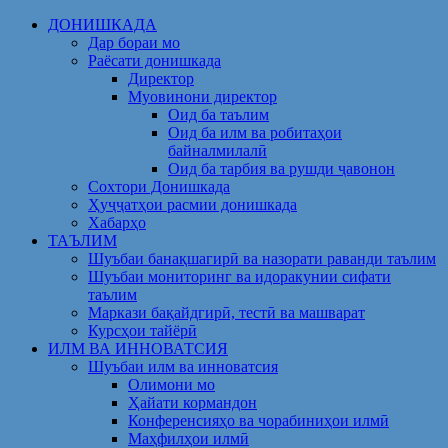
Skip
ДОНИШКАДА
to
Дар бораи мо
content
Раёсати донишкада
Директор
Муовинони директор
Оид ба таълим
Оид ба илм ва робитаҳои
байналмилалӣ
Оид ба тарбия ва рушди ҷавонон
Сохтори Донишкада
Ҳуҷҷатҳои расмии донишкада
Хабарҳо
ТАЪЛИМ
Шуъбаи банақшагирӣ ва назорати раванди таълим
Шуъбаи мониторинг ва идоракунии сифати
таълим
Маркази бақайдгирӣ, тестӣ ва машварат
Курсҳои тайёрӣ
ИЛМ ВА ИННОВАТСИЯ
Шуъбаи илм ва инноватсия
Олимони мо
Ҳайати кормандон
Конференсияҳо ва чорабиниҳои илмӣ
Маҳфилҳои илмӣ