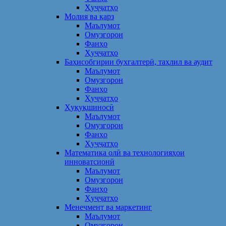
Ҳуҷҷатҳо
Молия ва қарз
Маълумот
Омузгорон
Фанҳо
Ҳуҷҷатҳо
Баҳисобгирии бухгалтерӣ, таҳлил ва аудит
Маълумот
Омузгорон
Фанҳо
Ҳуҷҷатҳо
Ҳуқуқшиносӣ
Маълумот
Омузгорон
Фанҳо
Ҳуҷҷатҳо
Математика олӣ ва технологияҳои
инноватсионӣ
Маълумот
Омузгорон
Фанҳо
Ҳуҷҷатҳо
Менеҷмент ва маркетинг
Маълумот
Омузгорон