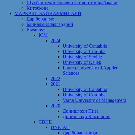
Шуъбаи технологияи иттилоотии шабакавӣ
Китобхона
МАРКАЗИ БАЙНАЛМИЛАЛӢ
Дар бораи мо
Байналмиллалгардонӣ
Erasmus+
ICM
2024
University of Cantabria
University of Cordoba
University of Seville
University of Osijek
Laurea University of Applied
Sciences
2022
2021
University of Cantabria
University of Cordoba
Varna University of Management
2020
Донишгоҳи Пиза
Донишгоҳи Кантабрия
CBHE
UNICAC
Дар бораи лоиҳа