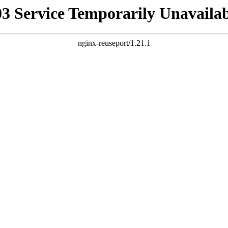
03 Service Temporarily Unavailab
nginx-reuseport/1.21.1