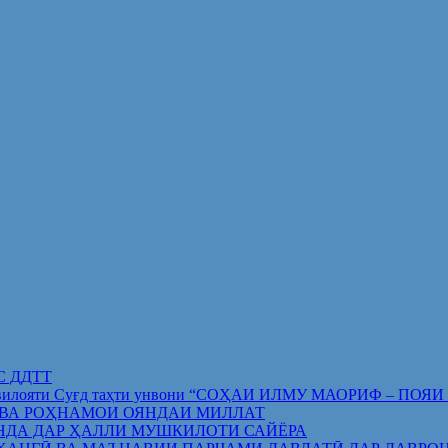
ИС ДДТТ
орифи вилояти Суғд таҳти унвони “СОҲАИ ИЛМУ МАОРИФ –
 ВА РОҲНАМОИ ОЯНДАИ МИЛЛАТ
НДА ДАР ҲАЛЛИ МУШКИЛОТИ САЙЁРА