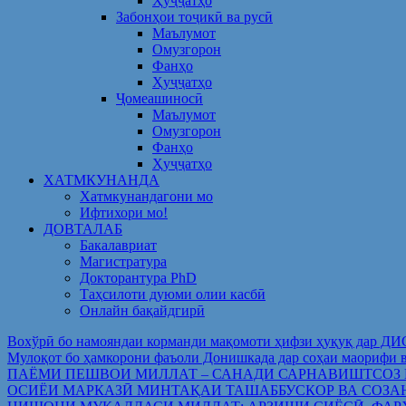
Ҳуҷҷатҳо
Забонҳои тоҷикӣ ва русӣ
Маълумот
Омузгорон
Фанҳо
Ҳуҷҷатҳо
Ҷомеашиносӣ
Маълумот
Омузгорон
Фанҳо
Ҳуҷҷатҳо
ХАТМКУНАНДА
Хатмкунандагони мо
Ифтихори мо!
ДОВТАЛАБ
Бакалавриат
Магистратура
Докторантура PhD
Таҳсилоти дуюми олии касбӣ
Онлайн бақайдгирӣ
Вохўрӣ бо намояндаи корманди мақомоти ҳифзи ҳуқуқ дар Д
Мулоқот бо ҳамкорони фаъоли Донишкада дар соҳаи ма
ПАЁМИ ПЕШВОИ МИЛЛАТ – САНАДИ САРНАВИШТСОЗ
ОСИЁИ МАРКАЗӢ МИНТАҚАИ ТАШАББУСКОР ВА СОЗА