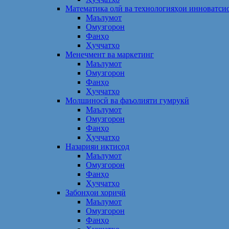
Математика олӣ ва технологияҳои инноватси
Маълумот
Омузгорон
Фанҳо
Ҳуҷҷатҳо
Менеҷмент ва маркетинг
Маълумот
Омузгорон
Фанҳо
Ҳуҷҷатҳо
Молшиносӣ ва фаъолияти гумрукӣ
Маълумот
Омузгорон
Фанҳо
Ҳуҷҷатҳо
Назарияи иқтисод
Маълумот
Омузгорон
Фанҳо
Ҳуҷҷатҳо
Забонҳои хориҷӣ
Маълумот
Омузгорон
Фанҳо