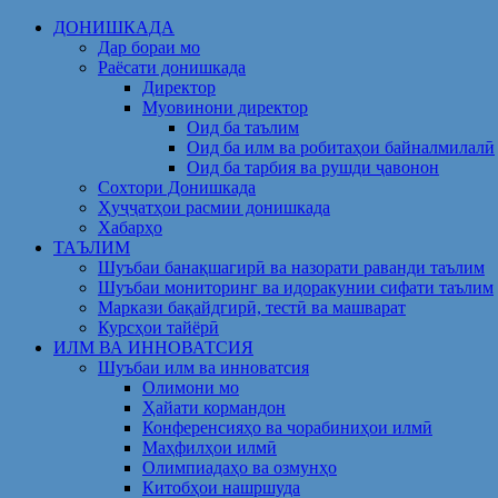
Skip
ДОНИШКАДА
to
Дар бораи мо
content
Раёсати донишкада
Директор
Муовинони директор
Оид ба таълим
Оид ба илм ва робитаҳои байналмилалӣ
Оид ба тарбия ва рушди ҷавонон
Сохтори Донишкада
Ҳуҷҷатҳои расмии донишкада
Хабарҳо
ТАЪЛИМ
Шуъбаи банақшагирӣ ва назорати раванди таълим
Шуъбаи мониторинг ва идоракунии сифати таълим
Маркази бақайдгирӣ, тестӣ ва машварат
Курсҳои тайёрӣ
ИЛМ ВА ИННОВАТСИЯ
Шуъбаи илм ва инноватсия
Олимони мо
Ҳайати кормандон
Конференсияҳо ва чорабиниҳои илмӣ
Маҳфилҳои илмӣ
Олимпиадаҳо ва озмунҳо
Китобҳои нашршуда