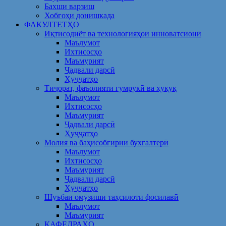
Бахши варзиш
Хобгоҳи донишкада
ФАКУЛТЕТҲО
Иқтисодиёт ва технологияҳои инноватсионӣ
Маълумот
Ихтисосҳо
Маъмурият
Ҷадвали дарсӣ
Ҳуҷҷатҳо
Тиҷорат, фаъолияти гумрукӣ ва ҳуқуқ
Маълумот
Ихтисосҳо
Маъмурият
Ҷадвали дарсӣ
Ҳуҷҷатҳо
Молия ва баҳисобгирии бухгалтерӣ
Маълумот
Ихтисосҳо
Маъмурият
Ҷадвали дарсӣ
Ҳуҷҷатҳо
Шуъбаи омӯзиши таҳсилоти фосилавӣ
Маълумот
Маъмурият
КАФЕДРАҲО