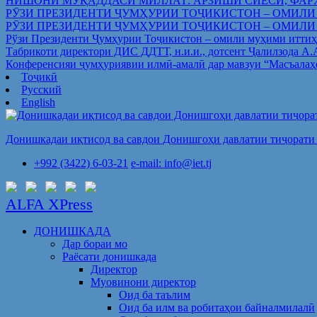
НИШОНИ МУҚАДДАСИ МИЛЛАТ: АРЗИШИ СИЁСӢ, ФАР
РӮЗИ ПРЕЗИДЕНТИ ҶУМҲУРИИ ТОҶИКИСТОН – ОМИЛИ
РӮЗИ ПРЕЗИДЕНТИ ҶУМҲУРИИ ТОҶИКИСТОН – ОМИЛИ
Рўзи Президенти Ҷумҳурии Тоҷикистон – омили муҳими иттиҳ
Табрикоти директори ДИС ДДТТ, н.и.и., дотсент Ҷалилзода А
Конференсияи ҷумҳуриявии илмӣ-амалӣ дар мавзуи “Масъалаҳ
Тоҷикӣ
Русский
English
Донишкадаи иқтисод ва савдои Донишгоҳи давлатии тиҷорати 
+992 (3422) 6-03-21
e-mail: info@iet.tj
ALFA XPress
ДОНИШКАДА
Дар бораи мо
Раёсати донишкада
Директор
Муовинони директор
Оид ба таълим
Оид ба илм ва робитаҳои байналмилалӣ