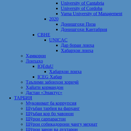
University of Cantabria
University of Cordoba
Varna University of Management
2020
Донишгоҳи Пиза
Донишгоҳи Кантабрия
CBHE
UNICAC
Дар бораи лоиҳа
Хабарҳои лоиҳа
Ҳамкорон
Лоихаҳо
IQEduU
Хабарҳои лоиҳа
ICEG Хабар
Таълими забонҳои хориҷӣ
Ҳайати кормандон
Дастаи «Энактус»
ТАРБИЯ
Муқовимат ба коррупсия
Шуъбаи тарбия ва фарҳанг
Шӯъбаи кор бо ҷавонон
Шўрои сарпарастон
Шўрои собиқадорони ҷангу меҳнат
Шӯрои занон ва духтарон