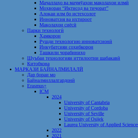
Маҷаллаҳо ва маҷмӯаҳои мақолаҳои илмӣ
Моҳвораи “Иқтисод ва тиҷорат”
Алоқаи илм бо истеҳсолот
Инноватсия ва ихтироот
Мақолаҳои сиёсӣ
Парки технологӣ
Ҳамкорон
Рушди технологию инноватсионӣ
Инкубатсияи соҳибкорон
Ташкили чорабиниҳо
Шуъбаи технологияи иттилоотии шабакавӣ
Китобхона
МАРКАЗИ БАЙНАЛМИЛАЛӢ
Дар бораи мо
Байналмиллалгардонӣ
Erasmus+
ICM
2024
University of Cantabria
University of Cordoba
University of Seville
University of Osijek
Laurea University of Applied Science
2022
2021