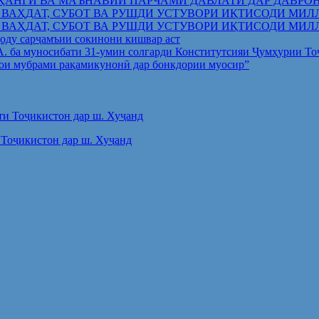
ҲАНГӢ ВА МАЪНАВИИ ПАРЧАМИ ДАВЛАТӢ ДАР ДАВРО
 ВАҲДАТ, СУБОТ ВА РУШДИ УСТУВОРИ ИҚТИСОДИ МИЛ
 ВАҲДАТ, СУБОТ ВА РУШДИ УСТУВОРИ ИҚТИСОДИ МИЛ
оду сарҷамъии сокинони кишвар аст
.А. ба муносибати 31-умин солгарди Конститутсияи Ҷумҳурии Т
ои мубрами рақамикунонӣ дар бонкдории муосир”
Тоҷикистон дар ш. Хуҷанд