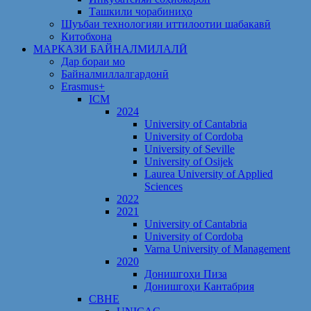
Ташкили чорабиниҳо
Шуъбаи технологияи иттилоотии шабакавӣ
Китобхона
МАРКАЗИ БАЙНАЛМИЛАЛӢ
Дар бораи мо
Байналмиллалгардонӣ
Erasmus+
ICM
2024
University of Cantabria
University of Cordoba
University of Seville
University of Osijek
Laurea University of Applied
Sciences
2022
2021
University of Cantabria
University of Cordoba
Varna University of Management
2020
Донишгоҳи Пиза
Донишгоҳи Кантабрия
CBHE