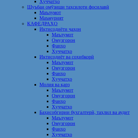
Ҳуҷҷатҳо
Шуъбаи омӯзиши таҳсилоти фосилавӣ
Маълумот
Маъмурият
КАФЕДРАҲО
Иқтисодиёти ҷаҳон
Маълумот
Омузгорон
Фанҳо
Ҳуҷҷатҳо
Иқтисодиёт ва соҳибкорӣ
Маълумот
Омузгорон
Фанҳо
Ҳуҷҷатҳо
Молия ва қарз
Маълумот
Омузгорон
Фанҳо
Ҳуҷҷатҳо
Баҳисобгирии бухгалтерӣ, таҳлил ва аудит
Маълумот
Омузгорон
Фанҳо
Ҳуҷҷатҳо