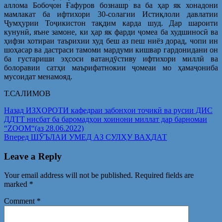
аллома Бобоҷон Ғафуров бознашр ва ба ҳар як хонадони
мамлакат ба ифтихори 30-солагии Истиқлоли давлатии
Ҷумҳурии Тоҷикистон тақдим карда шуд. Дар шароити
кунунӣ, яъне замоне, ки ҳар як фарди ҷомеа ба худшиносӣ ва
ҳифзи хотираи таърихии худ беш аз пеш ниёз дорад, чопи ин
шоҳасар ва дастраси тамоми мардуми кишвар гардонидани он
ба густариши эҳсоси ватандӯстиву ифтихори миллӣ ва
болоравии сатҳи маърифатнокии ҷомеаи мо ҳамаҷониба
мусоидат менамояд.
Т.САЛИМОВ
Post
Предыдущая
Назад
ИЗҲОРОТИ кафедраи забонҳои тоҷикӣ ва русии ДИС
запись:
ДДТТ нисбат ба баромадҳои хоинони миллат дар барномаи
navigation
“ZOOM“(аз 28.06.2022)
Следующая
Вперед
ШӮЪЛАИ УМЕД АЗ СУЛҲУ ВАҲДАТ​
запись:
Leave a Reply
Your email address will not be published.
Required fields are
marked
*
Comment
*