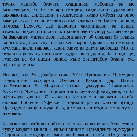
тоҷик мактаби бузурги худшиносӣ мебошад ва мо
вазифадорем, ки ба он арҷ гузорем, саҳифаҳои дурахшони
қаҳрамониву диловарии гузаштагони худро омӯзем ва онро
ҳамчун асоси ғояи ватандӯстиву садоқат ба Ватан ташвиқ
намоем. Бахусус, дар шароити ҷаҳонишавӣ ва рушди
технологияҳои иттилоотӣ, ки воридшавии унсурҳои бегонаро
ба фарҳанги миллӣ осон гардонидааст, рӯ овардан ба таърих
ва огоҳ будан аз аслу насаби хеш барои ҳар як фарди миллат,
хусусан, насли наврасу ҷавон зарур ва ҳатмӣ мебошад. Мо кӣ
будани аҷдоду гузаштагони худро бояд донем, ба онҳо арҷ
гузорем ва бо насли ориёӣ, яъне ориёитабор будани худ
ифтихор кунем.
Ин аст, ки 26 декабри соли 2019 Президенти Ҷумҳурии
Тоҷикистон муҳтарам Эмомалӣ Раҳмон дар Паёми
навбатиашон ба Маҷлиси Олии Ҷумҳурии Тоҷикистон
Ҳукумати Ҷумҳурии Тоҷикистонро муваззаф намуданд, ки ба
ифтихори ҷашни 30 -солагии Истиқлоли давлатӣ китоби
аллома Бобоҷон Ғафуров “Тоҷикон”-ро аз ҳисоби фонди
Президент нашр намуда, ба ҳар хонаводаи тоҷикистонӣ туҳфа
намоянд.
Бо мақсади татбиқи пайкори маорифпарваронаи Асосгузори
сулҳу ваҳдати миллӣ, Пешвои миллат, Президенти Ҷумҳурии
Тоҷикистон муҳтарам Эмомалӣ Раҳмон китоби «Тоҷикон»-и