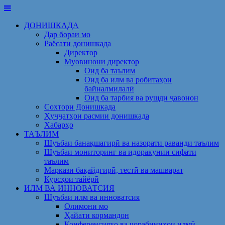
Skip
to
ДОНИШКАДА
content
Дар бораи мо
Раёсати донишкада
Директор
Муовинони директор
Оид ба таълим
Оид ба илм ва робитаҳои
байналмилалӣ
Оид ба тарбия ва рушди ҷавонон
Сохтори Донишкада
Ҳуҷҷатҳои расмии донишкада
Хабарҳо
ТАЪЛИМ
Шуъбаи банақшагирӣ ва назорати раванди таълим
Шуъбаи мониторинг ва идоракунии сифати
таълим
Маркази бақайдгирӣ, тестӣ ва машварат
Курсҳои тайёрӣ
ИЛМ ВА ИННОВАТСИЯ
Шуъбаи илм ва инноватсия
Олимони мо
Ҳайати кормандон
Конференсияҳо ва чорабиниҳои илмӣ