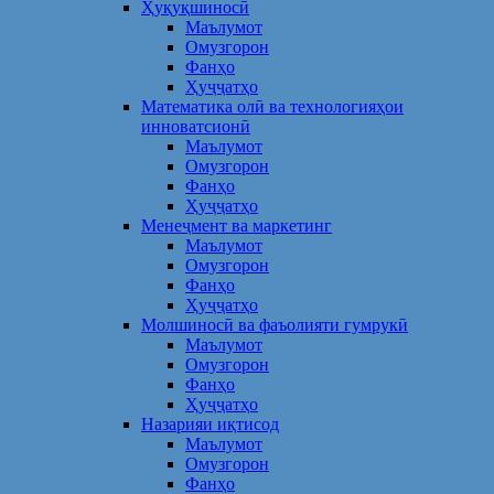
Ҳуқуқшиносӣ
Маълумот
Омузгорон
Фанҳо
Ҳуҷҷатҳо
Математика олӣ ва технологияҳои
инноватсионӣ
Маълумот
Омузгорон
Фанҳо
Ҳуҷҷатҳо
Менеҷмент ва маркетинг
Маълумот
Омузгорон
Фанҳо
Ҳуҷҷатҳо
Молшиносӣ ва фаъолияти гумрукӣ
Маълумот
Омузгорон
Фанҳо
Ҳуҷҷатҳо
Назарияи иқтисод
Маълумот
Омузгорон
Фанҳо