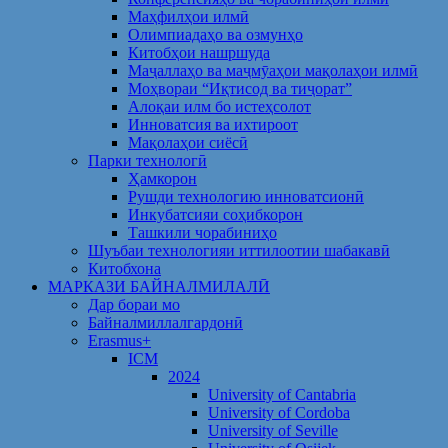
Маҳфилҳои илмӣ
Олимпиадаҳо ва озмунҳо
Китобҳои нашршуда
Маҷаллаҳо ва маҷмӯаҳои мақолаҳои илмӣ
Моҳвораи “Иқтисод ва тиҷорат”
Алоқаи илм бо истеҳсолот
Инноватсия ва ихтироот
Мақолаҳои сиёсӣ
Парки технологӣ
Ҳамкорон
Рушди технологию инноватсионӣ
Инкубатсияи соҳибкорон
Ташкили чорабиниҳо
Шуъбаи технологияи иттилоотии шабакавӣ
Китобхона
МАРКАЗИ БАЙНАЛМИЛАЛӢ
Дар бораи мо
Байналмиллалгардонӣ
Erasmus+
ICM
2024
University of Cantabria
University of Cordoba
University of Seville