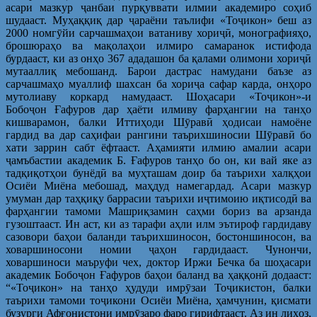
асари мазкур ҷанбаи пурқуввати илмии академиро соҳиб
шудааст. Муҳаққиқ дар ҷараёни таълифи «Тоҷикон» беш аз
2000 номгӯйи сарчашмаҳои ватаниву хориҷӣ, монографияҳо,
брошюраҳо ва мақолаҳои илмиро самаранок истифода
бурдааст, ки аз онҳо 367 ададашон ба қалами олимони хориҷӣ
мутааллиқ мебошанд. Барои дастрас намудани баъзе аз
сарчашмаҳо муаллиф шахсан ба хориҷа сафар карда, онҳоро
мутолиаву коркард намудааст. Шоҳасари «Тоҷикон»-и
Бобоҷон Ғафуров дар ҳаёти илмиву фарҳангии на танҳо
кишварамон, балки Иттиҳоди Шӯравӣ ҳодисаи намоёне
гардид ва дар саҳифаи рангини таърихшиносии Шӯравӣ бо
хати заррин сабт ёфтааст. Аҳамияти илмию амалии асари
ҷамъбастии академик Б. Ғафуров танҳо бо он, ки вай яке аз
тадқиқотҳои бунёдӣ ва муҳташам доир ба таърихи халқҳои
Осиёи Миёна мебошад, маҳдуд намегардад. Асари мазкур
умуман дар таҳқиқу баррасии таърихи иҷтимоию иқтисодӣ ва
фарҳангии тамоми Машриқзамин саҳми бориз ва арзанда
гузоштааст. Ин аст, ки аз тарафи аҳли илм эътироф гардидаву
сазовори баҳои баланди таърихшиносон, бостоншиносон, ва
ховаршиносони номии ҷаҳон гардидааст. Чунончи,
ховаршиноси маъруфи чех, доктор Иржи Бечка ба шоҳасари
академик Бобоҷон Ғафуров баҳои баланд ва ҳаққонӣ додааст:
“«Тоҷикон» на танҳо ҳудуди имрӯзаи Тоҷикистон, балки
таърихи тамоми тоҷикони Осиёи Миёна, ҳамчунин, қисмати
бузурги Афғонистони имрӯзаро фаро гирифтааст. Аз ин лиҳоз,