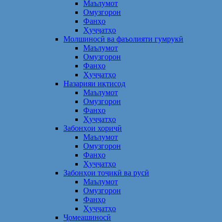
Маълумот
Омузгорон
Фанҳо
Ҳуҷҷатҳо
Молшиносӣ ва фаъолияти гумрукӣ
Маълумот
Омузгорон
Фанҳо
Ҳуҷҷатҳо
Назарияи иқтисод
Маълумот
Омузгорон
Фанҳо
Ҳуҷҷатҳо
Забонҳои хориҷӣ
Маълумот
Омузгорон
Фанҳо
Ҳуҷҷатҳо
Забонҳои тоҷикӣ ва русӣ
Маълумот
Омузгорон
Фанҳо
Ҳуҷҷатҳо
Ҷомеашиносӣ