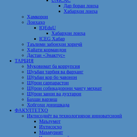
UNICAC
Дар бораи лоиҳа
Хабарҳои лоиҳа
Ҳамкорон
Лоихаҳо
IQEduU
Хабарҳои лоиҳа
ICEG Хабар
Таълими забонҳои хориҷӣ
Ҳайати кормандон
Дастаи «Энактус»
ТАРБИЯ
Муқовимат ба коррупсия
Шуъбаи тарбия ва фарҳанг
Шӯъбаи кор бо ҷавонон
Шўрои сарпарастон
Шўрои собиқадорони ҷангу меҳнат
Шӯрои занон ва духтарон
Бахши варзиш
Хобгоҳи донишкада
ФАКУЛТЕТҲО
Иқтисодиёт ва технологияҳои инноватсионӣ
Маълумот
Ихтисосҳо
Маъмурият