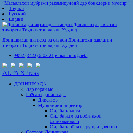
“Масъалаҳои мубрами рақамикунонӣ дар бонкдории муосир”
Тоҷикӣ
Русский
English
Донишкадаи иқтисод ва савдои Донишгоҳи давлатии
тиҷорати Тоҷикистон дар ш. Хуҷанд
+992 (3422) 6-03-21
e-mail: info@iet.tj
ALFA XPress
ДОНИШКАДА
Дар бораи мо
Раёсати донишкада
Директор
Муовинони директор
Оид ба таълим
Оид ба илм ва робитаҳои
байналмилалӣ
Оид ба тарбия ва рушди ҷавонон
Сохтори Донишкада