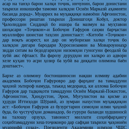
асар на танҳо барои халқи тоҷик, инчунин, барои донистани
таърихи инкишофи тамоми халқҳои Осиёи Марказӣ аҳамияти
басанда дорад». Муаррих ва муҳаққиқи намоёни Афғонистон,
профессори риштаи таърихи Донишгоҳи Кобул, доктор
Ҷалолиддин Сиддиқӣ бо ишора ба мазмун ва муҳтавои
шоҳасари «Тоҷикон»-и Бобоҷон Ғафуров саҳми барҷастаи
муаллифро шоистаи таҳсин донистааст: «Китоби «Тоҷикон»
дар воқеъ асарест, ки дар он муборизаи халқи тоҷик бо
халқҳои дигари бародари Хуросонзамин ва Мовароуннаҳр
зидди ситам ва бедодгариҳои низомҳои гуногуни феодалӣ ба
хубӣ акс ёфтааст. Ва фарозу дурудҳои ин халқро аз адвори
хеле куҳан то асри ҳозир ба хубӣ ва диққати олимона баён
доштааст».
Бархе аз олимону бостоншиносон нақши илмиву адабии
академик Бобоҷон Ғафуровро дар фарҳанг ва тамаддуни
ҷаҳонӣ эътироф намуда, таъкид медоранд, ки аллома Бобоҷон
Ғафуров дар тадқиқоти тамаддуни Осиёи Марказӣ-Покистон,
Афғонистон, Ҳиндустон, Эрон, Муғулистон ва қисме аз
ҳудуди Иттиҳоди Шӯравӣ, аз зумраи нахустин муҳаққиқон
аст: «Бобоҷон Ғафуров аз бузургтарин симоҳои илми ҷаҳонӣ
буда, бо ҷустуҷӯҳои доманадор, бо ғурури баланди худшиносӣ
ва талошу орзуҳо, тавонист миллати соҳибфарҳангу
соҳибтамаддуни хеш-тоҷиконро дар сафҳаи таърихи ҷаҳониён
муаррифӣ созад». Президенти Академияи илмҳои ҶШС