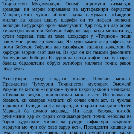
Тоҷикистон Муҳаммадҷон Осимӣ пиромуни хизматҳои
арзандаи ин марди хирадманд ва мутафаккири барҷастаи
Машриқзамин чунин ибрози ақида намудааст: «Тақдири
миллат ва ҳифзи шаъну шарафи он то нафаси вопасин
Бобоҷон Ғафуровро ором намегузошт. Ҳар гоҳ, ки дар бораи
хизматҳои шоистаи Бобоҷон Ғафуров дар назди миллати худ
сухан меравад, пеш аз ҳама, шоҳасари ӯ «Тоҷикон» пеши
чашмамон ҷилвагар мешавад. Як худи ҳамин асар кофист, ки
номи Бобоҷон Ғафуров дар саҳифаҳои таърихи халқамон бо
ҳарфҳои заррин сабт шавад. Ва ҳол он ки тамоми фаъолияти
бошууронаи Бобоҷон Ғафуров дар роҳи ҳифзи шаъну шараф,
баланд бардоштани обрӯю эътибори миллати тоҷик равон
шуда буд».
Асосгузори сулҳу ваҳдати миллӣ, Пешвои миллат,
Президенти Ҷумҳурии Тоҷикистон муҳтарам Эмомалӣ
Раҳмон ба китоби «Тоҷикон» чунин баҳои ҳаққонӣ медиҳанд:
«Тоҷикон» воқеан, шиносномаи миллат аст. Ин шоҳасари
безавол, ки самараи меҳнати сӣ солаи олим аст, аз ҷумлаи
тадқиқоти бунёдӣ ва фарогирандаи таърихи халқҳои Осиёи
Марказӣ ба шумор меравад. Ин асар, барҳақ, китоби
рӯйимизии ҳар як фарди соҳибмаърифати тоҷик мебошад ва
барои худогоҳии миллӣ ва рушди тафаккури таърихии
мардуми мо чун обу ҳаво зарур аст». Президенти кишвар аз
ҷумла таъкид менамоянд, ки таърихи пурифтихори халқи