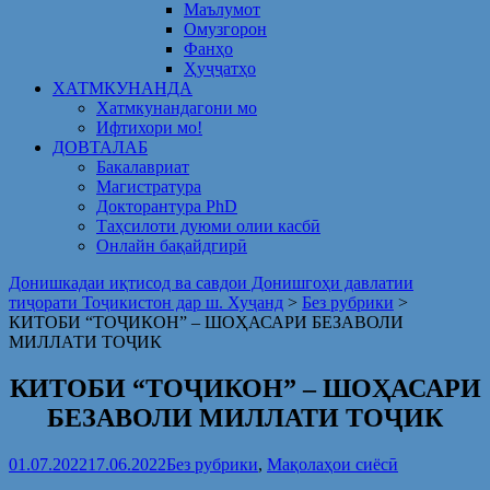
Маълумот
Омузгорон
Фанҳо
Ҳуҷҷатҳо
ХАТМКУНАНДА
Хатмкунандагони мо
Ифтихори мо!
ДОВТАЛАБ
Бакалавриат
Магистратура
Докторантура PhD
Таҳсилоти дуюми олии касбӣ
Онлайн бақайдгирӣ
Донишкадаи иқтисод ва савдои Донишгоҳи давлатии
тиҷорати Тоҷикистон дар ш. Хуҷанд
>
Без рубрики
>
КИТОБИ “ТОҶИКОН” – ШОҲАСАРИ БЕЗАВОЛИ
МИЛЛАТИ ТОҶИК
КИТОБИ “ТОҶИКОН” – ШОҲАСАРИ
БЕЗАВОЛИ МИЛЛАТИ ТОҶИК
01.07.2022
17.06.2022
Без рубрики
,
Мақолаҳои сиёсӣ