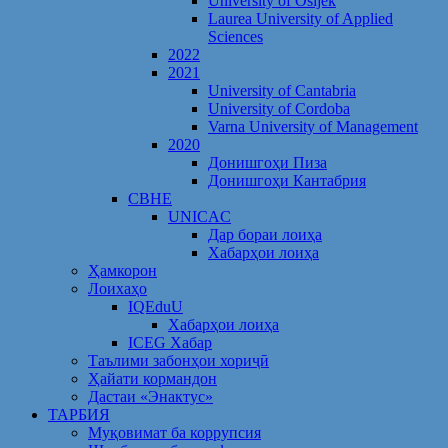
University of Osijek
Laurea University of Applied
Sciences
2022
2021
University of Cantabria
University of Cordoba
Varna University of Management
2020
Донишгоҳи Пиза
Донишгоҳи Кантабрия
CBHE
UNICAC
Дар бораи лоиҳа
Хабарҳои лоиҳа
Ҳамкорон
Лоихаҳо
IQEduU
Хабарҳои лоиҳа
ICEG Хабар
Таълими забонҳои хориҷӣ
Ҳайати кормандон
Дастаи «Энактус»
ТАРБИЯ
Муқовимат ба коррупсия