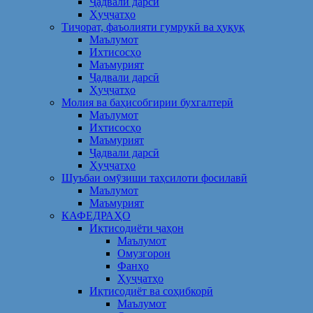
Ҷадвали дарсӣ
Ҳуҷҷатҳо
Тиҷорат, фаъолияти гумрукӣ ва ҳуқуқ
Маълумот
Ихтисосҳо
Маъмурият
Ҷадвали дарсӣ
Ҳуҷҷатҳо
Молия ва баҳисобгирии бухгалтерӣ
Маълумот
Ихтисосҳо
Маъмурият
Ҷадвали дарсӣ
Ҳуҷҷатҳо
Шуъбаи омӯзиши таҳсилоти фосилавӣ
Маълумот
Маъмурият
КАФЕДРАҲО
Иқтисодиёти ҷаҳон
Маълумот
Омузгорон
Фанҳо
Ҳуҷҷатҳо
Иқтисодиёт ва соҳибкорӣ
Маълумот