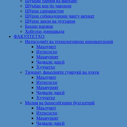
Шуъбаи тарбия ва фарҳанг
Шӯъбаи кор бо ҷавонон
Шўрои сарпарастон
Шўрои собиқадорони ҷангу меҳнат
Шӯрои занон ва духтарон
Бахши варзиш
Хобгоҳи донишкада
ФАКУЛТЕТҲО
Иқтисодиёт ва технологияҳои инноватсионӣ
Маълумот
Ихтисосҳо
Маъмурият
Ҷадвали дарсӣ
Ҳуҷҷатҳо
Тиҷорат, фаъолияти гумрукӣ ва ҳуқуқ
Маълумот
Ихтисосҳо
Маъмурият
Ҷадвали дарсӣ
Ҳуҷҷатҳо
Молия ва баҳисобгирии бухгалтерӣ
Маълумот
Ихтисосҳо
Маъмурият
Ҷадвали дарсӣ