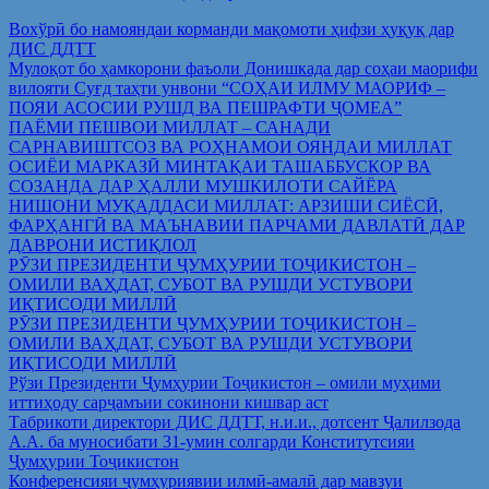
Вохўрӣ бо намояндаи корманди мақомоти ҳифзи ҳуқуқ дар
ДИС ДДТТ
Мулоқот бо ҳамкорони фаъоли Донишкада дар соҳаи маорифи
вилояти Суғд таҳти унвони “СОҲАИ ИЛМУ МАОРИФ –
ПОЯИ АСОСИИ РУШД ВА ПЕШРАФТИ ҶОМЕА”
ПАЁМИ ПЕШВОИ МИЛЛАТ – САНАДИ
САРНАВИШТСОЗ ВА РОҲНАМОИ ОЯНДАИ МИЛЛАТ
ОСИЁИ МАРКАЗӢ МИНТАҚАИ ТАШАББУСКОР ВА
СОЗАНДА ДАР ҲАЛЛИ МУШКИЛОТИ САЙЁРА
НИШОНИ МУҚАДДАСИ МИЛЛАТ: АРЗИШИ СИЁСӢ,
ФАРҲАНГӢ ВА МАЪНАВИИ ПАРЧАМИ ДАВЛАТӢ ДАР
ДАВРОНИ ИСТИҚЛОЛ
РӮЗИ ПРЕЗИДЕНТИ ҶУМҲУРИИ ТОҶИКИСТОН –
ОМИЛИ ВАҲДАТ, СУБОТ ВА РУШДИ УСТУВОРИ
ИҚТИСОДИ МИЛЛӢ
РӮЗИ ПРЕЗИДЕНТИ ҶУМҲУРИИ ТОҶИКИСТОН –
ОМИЛИ ВАҲДАТ, СУБОТ ВА РУШДИ УСТУВОРИ
ИҚТИСОДИ МИЛЛӢ
Рўзи Президенти Ҷумҳурии Тоҷикистон – омили муҳими
иттиҳоду сарҷамъии сокинони кишвар аст
Табрикоти директори ДИС ДДТТ, н.и.и., дотсент Ҷалилзода
А.А. ба муносибати 31-умин солгарди Конститутсияи
Ҷумҳурии Тоҷикистон
Конференсияи ҷумҳуриявии илмӣ-амалӣ дар мавзуи