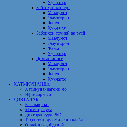
Ҳуҷҷатҳо
Забонҳои хориҷӣ
Маълумот
Омузгорон
Фанҳо
Ҳуҷҷатҳо
Забонҳои тоҷикӣ ва русӣ
Маълумот
Омузгорон
Фанҳо
Ҳуҷҷатҳо
Ҷомеашиносӣ
Маълумот
Омузгорон
Фанҳо
Ҳуҷҷатҳо
ХАТМКУНАНДА
Хатмкунандагони мо
Ифтихори мо!
ДОВТАЛАБ
Бакалавриат
Магистратура
Докторантура PhD
Таҳсилоти дуюми олии касбӣ
Онлайн бақайдгирӣ