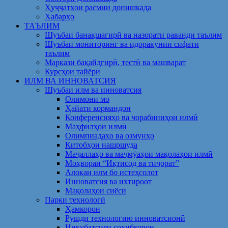
Ҳуҷҷатҳои расмии донишкада
Хабарҳо
ТАЪЛИМ
Шуъбаи банақшагирӣ ва назорати раванди таълим
Шуъбаи мониторинг ва идоракунии сифати
таълим
Маркази бақайдгирӣ, тестӣ ва машварат
Курсҳои тайёрӣ
ИЛМ ВА ИННОВАТСИЯ
Шуъбаи илм ва инноватсия
Олимони мо
Ҳайати кормандон
Конференсияҳо ва чорабиниҳои илмӣ
Маҳфилҳои илмӣ
Олимпиадаҳо ва озмунҳо
Китобҳои нашршуда
Маҷаллаҳо ва маҷмӯаҳои мақолаҳои илмӣ
Моҳвораи “Иқтисод ва тиҷорат”
Алоқаи илм бо истеҳсолот
Инноватсия ва ихтироот
Мақолаҳои сиёсӣ
Парки технологӣ
Ҳамкорон
Рушди технологию инноватсионӣ
Инкубатсияи соҳибкорон