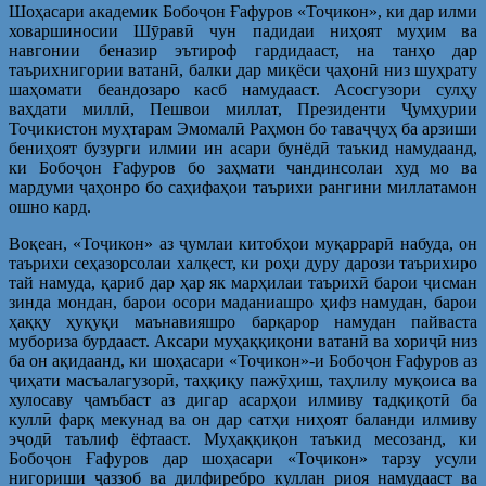
Шоҳасари академик Бобоҷон Ғафуров «Тоҷикон», ки дар илми
ховаршиносии Шӯравӣ чун падидаи ниҳоят муҳим ва
навгонии беназир эътироф гардидааст, на танҳо дар
таърихнигории ватанӣ, балки дар миқёси ҷаҳонӣ низ шуҳрату
шаҳомати беандозаро касб намудааст. Асосгузори сулҳу
ваҳдати миллӣ, Пешвои миллат, Президенти Ҷумҳурии
Тоҷикистон муҳтарам Эмомалӣ Раҳмон бо таваҷҷуҳ ба арзиши
бениҳоят бузурги илмии ин асари бунёдӣ таъкид намудаанд,
ки Бобоҷон Ғафуров бо заҳмати чандинсолаи худ мо ва
мардуми ҷаҳонро бо саҳифаҳои таърихи рангини миллатамон
ошно кард.
Воқеан, «Тоҷикон» аз ҷумлаи китобҳои муқаррарӣ набуда, он
таърихи сеҳазорсолаи халқест, ки роҳи дуру дарози таърихиро
тай намуда, қариб дар ҳар як марҳилаи таърихӣ барои ҷисман
зинда мондан, барои осори маданиашро ҳифз намудан, барои
ҳаққу ҳуқуқи маънавияшро барқарор намудан пайваста
мубориза бурдааст. Аксари муҳаққиқони ватанӣ ва хориҷӣ низ
ба он ақидаанд, ки шоҳасари «Тоҷикон»-и Бобоҷон Ғафуров аз
ҷиҳати масъалагузорӣ, таҳқиқу пажӯҳиш, таҳлилу муқоиса ва
хулосаву ҷамъбаст аз дигар асарҳои илмиву тадқиқотӣ ба
куллӣ фарқ мекунад ва он дар сатҳи ниҳоят баланди илмиву
эҷодӣ таълиф ёфтааст. Муҳаққиқон таъкид месозанд, ки
Бобоҷон Ғафуров дар шоҳасари «Тоҷикон» тарзу усули
нигориши ҷаззоб ва дилфиребро куллан риоя намудааст ва