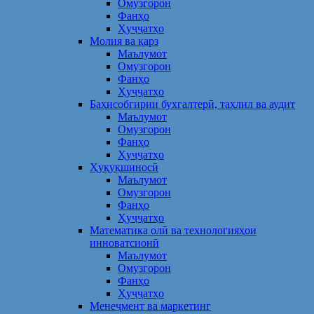
Омузгорон
Фанҳо
Ҳуҷҷатҳо
Молия ва қарз
Маълумот
Омузгорон
Фанҳо
Ҳуҷҷатҳо
Баҳисобгирии бухгалтерӣ, таҳлил ва аудит
Маълумот
Омузгорон
Фанҳо
Ҳуҷҷатҳо
Ҳуқуқшиносӣ
Маълумот
Омузгорон
Фанҳо
Ҳуҷҷатҳо
Математика олӣ ва технологияҳои
инноватсионӣ
Маълумот
Омузгорон
Фанҳо
Ҳуҷҷатҳо
Менеҷмент ва маркетинг