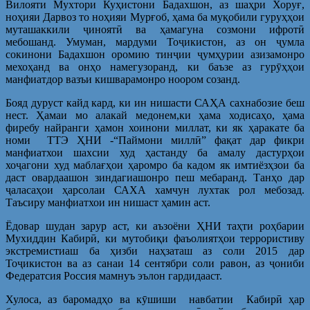
Вилояти Мухтори Куҳистони Бадахшон, аз шаҳри Хоруғ,
ноҳияи Дарвоз то ноҳияи Мурғоб, ҳама ба муқобили гуруҳҳои
муташаккили ҷиноятӣ ва ҳамагуна созмони ифротӣ
мебошанд. Умуман, мардуми Тоҷикистон, аз он ҷумла
сокинони Бадахшон оромию тинҷии ҷумҳурии азизамонро
мехоҳанд ва онҳо намегузоранд, ки баъзе аз гурӯҳҳои
манфиатдор вазъи кишварамонро ноором созанд.
Бояд дуруст кайд кард, ки ин нишасти САҲА сахнабозие беш
нест. Ҳамаи мо алакай медонем,ки ҳама ходисаҳо, ҳама
фиребу найранги ҳамон хоинони миллат, ки як ҳаракате ба
номи ТТЭ ҲНИ -“Паймони миллӣ” фақат дар фикри
манфиатхои шахсии худ ҳастанду ба амалу дастурҳои
хоҷагони худ маблағҳои ҳаромро ба кадом як имтиёзҳзои ба
даст овардаашон зиндагиашонро пеш мебаранд. Танҳо дар
ҷаласаҳои ҳарсолаи САХА хамчун лухтак рол мебозад.
Таъсиру манфиатхои ин нишаст ҳамин аст.
Ёдовар шудан зарур аст, ки аъзоёни ҲНИ таҳти роҳбарии
Мухиддин Кабирӣ, ки мутобиқи фаъолиятҳои террористиву
экстремистиаш ба ҳизби наҳзаташ аз соли 2015 дар
Тоҷикистон ва аз санаи 14 сентябри соли равон, аз ҷониби
Федератсия Россия мамнуъ эълон гардидааст.
Хулоса, аз баромадҳо ва кӯшиши навбатии Кабирӣ ҳар