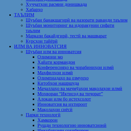
Ҳуҷҷатҳои расмии донишкада
Хабарҳо
ТАЪЛИМ
Шуъбаи банақшагирӣ ва назорати раванди таълим
Шуъбаи мониторинг ва идоракунии сифати
таълим
Маркази бақайдгирӣ, тестӣ ва машварат
Курсҳои тайёрӣ
ИЛМ ВА ИННОВАТСИЯ
Шуъбаи илм ва инноватсия
Олимони мо
Ҳайати кормандон
Конференсияҳо ва чорабиниҳои илмӣ
Маҳфилҳои илмӣ
Олимпиадаҳо ва озмунҳо
Китобҳои нашршуда
Маҷаллаҳо ва маҷмӯаҳои мақолаҳои илмӣ
Моҳвораи “Иқтисод ва тиҷорат”
Алоқаи илм бо истеҳсолот
Инноватсия ва ихтироот
Мақолаҳои сиёсӣ
Парки технологӣ
Ҳамкорон
Рушди технологию инноватсионӣ
Инкубатсияи соҳибкорон