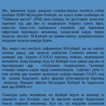
Мо, ҷавонони зодаи даврони соҳибистиқлол нисбати собиқ
роҳбари ҲНИ Мухиддин Кабирӣ, ки алҳол номи ҳизбашро ба
“Паймони миллӣ” (ПМ) иваз намуда, бо дастгирии хоҷагони
хориҷии худ дар яке аз кишварҳои Аврупо паноҳ ёфта,
имрузҳо тавассути шабакаҳои иҷтимоӣ, дар барномаи
ифротиаш баромадҳо менамояд, назарсанҷӣ карда, борҳо
бадхоҳи миллат- М.Кабирӣ ва ҳаммаслакону думравонавшро
шадидан маҳкум намуда будем.
Мо, имруз низ нисбати лофзаниҳои М.Кабирӣ, ки ин навбат
кӯшиш дорад, дар ҷаласаи навбатии Созмони амният ва
ҳамкорӣ дар Аврупо (САҲА) баромад намояд, андешаронӣ
менамоем. Бояд ёдоавар шуд, ки Кабирӣ соли равон дар яке аз
баромадҳояш дар «Анҷумани озодандешон…”калимаи
тоҷикро ҳамроҳ карда зарур намешуморем, гуфтааст рӯзи 5-
уми октябр дар ҳошияи ҷаласаҳои ҳуқуқи башари САҲА оид
ба қазияи Бадахшон, ҳабсу фирори рӯзноманигор баромад
мекунад. Ишораи аввали Муҳиддин Кабирӣ ба ҳодисаҳои
май дар ВМКБ аст.
Таъкидан қайд менамоем, ки Кабирӣ берун аз кишвар аз
ҳақиқати ҳол бехабар, оид ба масоили қазияи Бадаххшон
беасос лофзанӣ менамояд. Ҳол он, ки мардуми осоиштаи