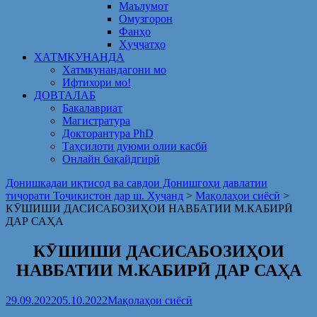
Маълумот
Омузгорон
Фанҳо
Ҳуҷҷатҳо
ХАТМКУНАНДА
Хатмкунандагони мо
Ифтихори мо!
ДОВТАЛАБ
Бакалавриат
Магистратура
Докторантура PhD
Таҳсилоти дуюми олии касбӣ
Онлайн бақайдгирӣ
Донишкадаи иқтисод ва савдои Донишгоҳи давлатии
тиҷорати Тоҷикистон дар ш. Хуҷанд
>
Мақолаҳои сиёсӣ
>
КӮШИШИ ДАСИСАБОЗИҲОИ НАВБАТИИ М.КАБИРӢ
ДАР САҲА
КӮШИШИ ДАСИСАБОЗИҲОИ
НАВБАТИИ М.КАБИРӢ ДАР САҲА
29.09.2022
05.10.2022
Мақолаҳои сиёсӣ