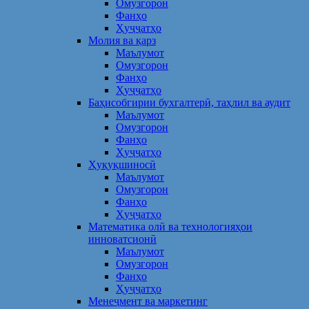
Омузгорон
Фанҳо
Ҳуҷҷатҳо
Молия ва қарз
Маълумот
Омузгорон
Фанҳо
Ҳуҷҷатҳо
Баҳисобгирии бухгалтерӣ, таҳлил ва аудит
Маълумот
Омузгорон
Фанҳо
Ҳуҷҷатҳо
Ҳуқуқшиносӣ
Маълумот
Омузгорон
Фанҳо
Ҳуҷҷатҳо
Математика олӣ ва технологияҳои
инноватсионӣ
Маълумот
Омузгорон
Фанҳо
Ҳуҷҷатҳо
Менеҷмент ва маркетинг