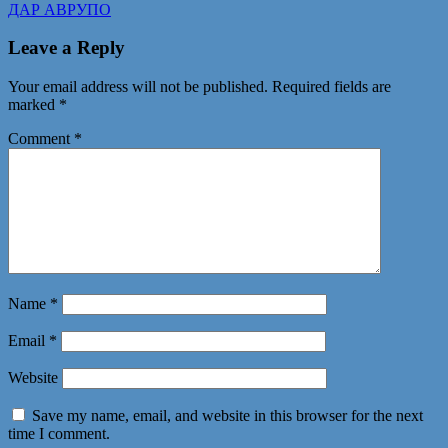
ДАР АВРУПО
Leave a Reply
Your email address will not be published.
Required fields are
marked
*
Comment
*
Name
*
Email
*
Website
Save my name, email, and website in this browser for the next
time I comment.