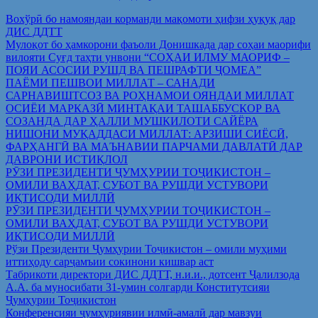
Вохўрӣ бо намояндаи корманди мақомоти ҳифзи ҳуқуқ дар
ДИС ДДТТ
Мулоқот бо ҳамкорони фаъоли Донишкада дар соҳаи маорифи
вилояти Суғд таҳти унвони “СОҲАИ ИЛМУ МАОРИФ –
ПОЯИ АСОСИИ РУШД ВА ПЕШРАФТИ ҶОМЕА”
ПАЁМИ ПЕШВОИ МИЛЛАТ – САНАДИ
САРНАВИШТСОЗ ВА РОҲНАМОИ ОЯНДАИ МИЛЛАТ
ОСИЁИ МАРКАЗӢ МИНТАҚАИ ТАШАББУСКОР ВА
СОЗАНДА ДАР ҲАЛЛИ МУШКИЛОТИ САЙЁРА
НИШОНИ МУҚАДДАСИ МИЛЛАТ: АРЗИШИ СИЁСӢ,
ФАРҲАНГӢ ВА МАЪНАВИИ ПАРЧАМИ ДАВЛАТӢ ДАР
ДАВРОНИ ИСТИҚЛОЛ
РӮЗИ ПРЕЗИДЕНТИ ҶУМҲУРИИ ТОҶИКИСТОН –
ОМИЛИ ВАҲДАТ, СУБОТ ВА РУШДИ УСТУВОРИ
ИҚТИСОДИ МИЛЛӢ
РӮЗИ ПРЕЗИДЕНТИ ҶУМҲУРИИ ТОҶИКИСТОН –
ОМИЛИ ВАҲДАТ, СУБОТ ВА РУШДИ УСТУВОРИ
ИҚТИСОДИ МИЛЛӢ
Рўзи Президенти Ҷумҳурии Тоҷикистон – омили муҳими
иттиҳоду сарҷамъии сокинони кишвар аст
Табрикоти директори ДИС ДДТТ, н.и.и., дотсент Ҷалилзода
А.А. ба муносибати 31-умин солгарди Конститутсияи
Ҷумҳурии Тоҷикистон
Конференсияи ҷумҳуриявии илмӣ-амалӣ дар мавзуи