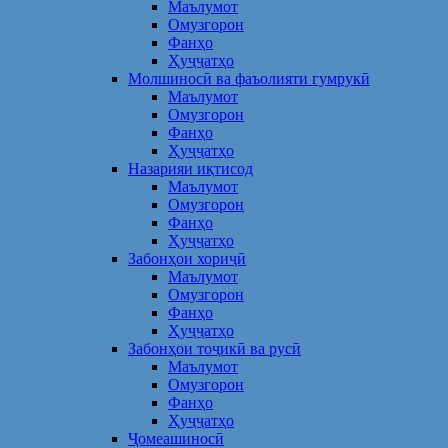
Маълумот
Омузгорон
Фанҳо
Ҳуҷҷатҳо
Молшиносӣ ва фаъолияти гумрукӣ
Маълумот
Омузгорон
Фанҳо
Ҳуҷҷатҳо
Назарияи иқтисод
Маълумот
Омузгорон
Фанҳо
Ҳуҷҷатҳо
Забонҳои хориҷӣ
Маълумот
Омузгорон
Фанҳо
Ҳуҷҷатҳо
Забонҳои тоҷикӣ ва русӣ
Маълумот
Омузгорон
Фанҳо
Ҳуҷҷатҳо
Ҷомеашиносӣ