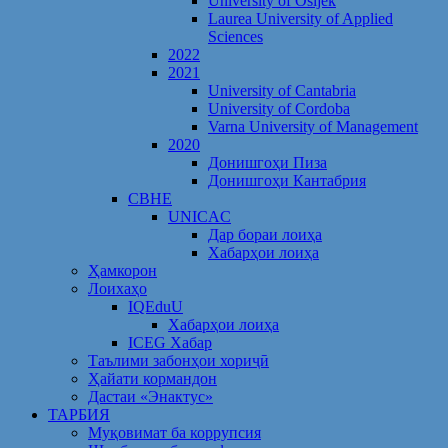
University of Osijek
Laurea University of Applied
Sciences
2022
2021
University of Cantabria
University of Cordoba
Varna University of Management
2020
Донишгоҳи Пиза
Донишгоҳи Кантабрия
CBHE
UNICAC
Дар бораи лоиҳа
Хабарҳои лоиҳа
Ҳамкорон
Лоихаҳо
IQEduU
Хабарҳои лоиҳа
ICEG Хабар
Таълими забонҳои хориҷӣ
Ҳайати кормандон
Дастаи «Энактус»
ТАРБИЯ
Муқовимат ба коррупсия