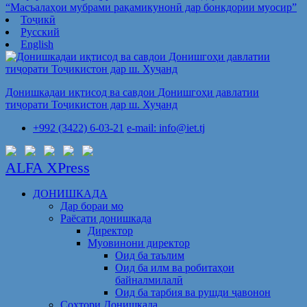
“Масъалаҳои мубрами рақамикунонӣ дар бонкдории муосир”
Тоҷикӣ
Русский
English
Донишкадаи иқтисод ва савдои Донишгоҳи давлатии
тиҷорати Тоҷикистон дар ш. Хуҷанд
+992 (3422) 6-03-21
e-mail: info@iet.tj
ALFA XPress
ДОНИШКАДА
Дар бораи мо
Раёсати донишкада
Директор
Муовинони директор
Оид ба таълим
Оид ба илм ва робитаҳои
байналмилалӣ
Оид ба тарбия ва рушди ҷавонон
Сохтори Донишкада