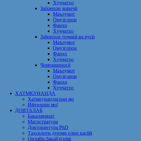
Ҳуҷҷатҳо
Забонҳои хориҷӣ
Маълумот
Омузгорон
Фанҳо
Ҳуҷҷатҳо
Забонҳои тоҷикӣ ва русӣ
Маълумот
Омузгорон
Фанҳо
Ҳуҷҷатҳо
Ҷомеашиносӣ
Маълумот
Омузгорон
Фанҳо
Ҳуҷҷатҳо
ХАТМКУНАНДА
Хатмкунандагони мо
Ифтихори мо!
ДОВТАЛАБ
Бакалавриат
Магистратура
Докторантура PhD
Таҳсилоти дуюми олии касбӣ
Онлайн бақайдгирӣ