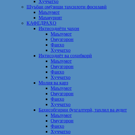
Ҳуҷҷатҳо
Шуъбаи омӯзиши таҳсилоти фосилавӣ
Маълумот
Маъмурият
КАФЕДРАҲО
Иқтисодиёти ҷаҳон
Маълумот
Омузгорон
Фанҳо
Ҳуҷҷатҳо
Иқтисодиёт ва соҳибкорӣ
Маълумот
Омузгорон
Фанҳо
Ҳуҷҷатҳо
Молия ва қарз
Маълумот
Омузгорон
Фанҳо
Ҳуҷҷатҳо
Баҳисобгирии бухгалтерӣ, таҳлил ва аудит
Маълумот
Омузгорон
Фанҳо
Ҳуҷҷатҳо