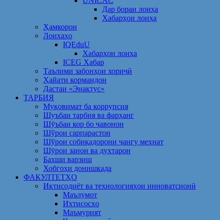
UNICAC
Дар бораи лоиҳа
Хабарҳои лоиҳа
Ҳамкорон
Лоихаҳо
IQEduU
Хабарҳои лоиҳа
ICEG Хабар
Таълими забонҳои хориҷӣ
Ҳайати кормандон
Дастаи «Энактус»
ТАРБИЯ
Муқовимат ба коррупсия
Шуъбаи тарбия ва фарҳанг
Шӯъбаи кор бо ҷавонон
Шўрои сарпарастон
Шўрои собиқадорони ҷангу меҳнат
Шӯрои занон ва духтарон
Бахши варзиш
Хобгоҳи донишкада
ФАКУЛТЕТҲО
Иқтисодиёт ва технологияҳои инноватсионӣ
Маълумот
Ихтисосҳо
Маъмурият