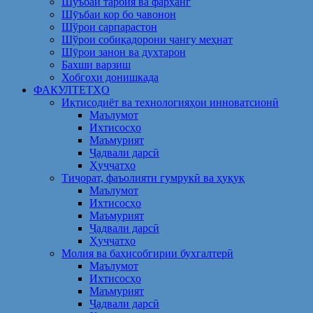
Шуъбаи тарбия ва фарҳанг
Шӯъбаи кор бо ҷавонон
Шўрои сарпарастон
Шўрои собиқадорони ҷангу меҳнат
Шӯрои занон ва духтарон
Бахши варзиш
Хобгоҳи донишкада
ФАКУЛТЕТҲО
Иқтисодиёт ва технологияҳои инноватсионӣ
Маълумот
Ихтисосҳо
Маъмурият
Ҷадвали дарсӣ
Ҳуҷҷатҳо
Тиҷорат, фаъолияти гумрукӣ ва ҳуқуқ
Маълумот
Ихтисосҳо
Маъмурият
Ҷадвали дарсӣ
Ҳуҷҷатҳо
Молия ва баҳисобгирии бухгалтерӣ
Маълумот
Ихтисосҳо
Маъмурият
Ҷадвали дарсӣ