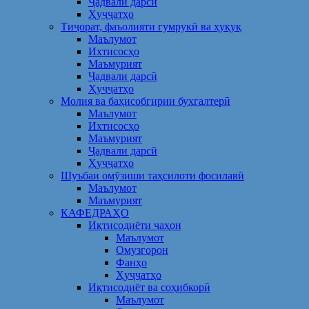
Ҷадвали дарсӣ
Ҳуҷҷатҳо
Тиҷорат, фаъолияти гумрукӣ ва ҳуқуқ
Маълумот
Ихтисосҳо
Маъмурият
Ҷадвали дарсӣ
Ҳуҷҷатҳо
Молия ва баҳисобгирии бухгалтерӣ
Маълумот
Ихтисосҳо
Маъмурият
Ҷадвали дарсӣ
Ҳуҷҷатҳо
Шуъбаи омӯзиши таҳсилоти фосилавӣ
Маълумот
Маъмурият
КАФЕДРАҲО
Иқтисодиёти ҷаҳон
Маълумот
Омузгорон
Фанҳо
Ҳуҷҷатҳо
Иқтисодиёт ва соҳибкорӣ
Маълумот