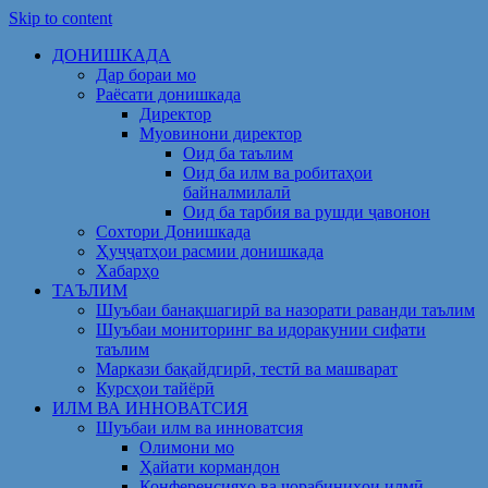
Skip to content
ДОНИШКАДА
Дар бораи мо
Раёсати донишкада
Директор
Муовинони директор
Оид ба таълим
Оид ба илм ва робитаҳои
байналмилалӣ
Оид ба тарбия ва рушди ҷавонон
Сохтори Донишкада
Ҳуҷҷатҳои расмии донишкада
Хабарҳо
ТАЪЛИМ
Шуъбаи банақшагирӣ ва назорати раванди таълим
Шуъбаи мониторинг ва идоракунии сифати
таълим
Маркази бақайдгирӣ, тестӣ ва машварат
Курсҳои тайёрӣ
ИЛМ ВА ИННОВАТСИЯ
Шуъбаи илм ва инноватсия
Олимони мо
Ҳайати кормандон
Конференсияҳо ва чорабиниҳои илмӣ