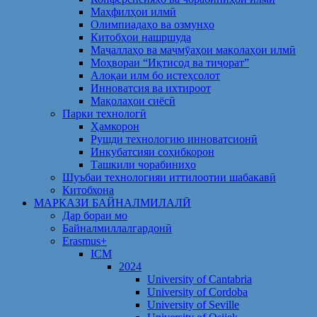
Маҳфилҳои илмӣ
Олимпиадаҳо ва озмунҳо
Китобҳои нашршуда
Маҷаллаҳо ва маҷмӯаҳои мақолаҳои илмӣ
Моҳвораи “Иқтисод ва тиҷорат”
Алоқаи илм бо истеҳсолот
Инноватсия ва ихтироот
Мақолаҳои сиёсӣ
Парки технологӣ
Ҳамкорон
Рушди технологию инноватсионӣ
Инкубатсияи соҳибкорон
Ташкили чорабиниҳо
Шуъбаи технологияи иттилоотии шабакавӣ
Китобхона
МАРКАЗИ БАЙНАЛМИЛАЛӢ
Дар бораи мо
Байналмиллалгардонӣ
Erasmus+
ICM
2024
University of Cantabria
University of Cordoba
University of Seville