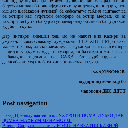
бинандаву шунаванда бе ягон душворӣ пай мебарад, ки ин
бадхоҳи миллат бо тавсифҳои сохтаву андешаҳои по дар ҳавои
худ дар шабакаҳои иҷтимоӣ ба сафсатагӯе табдил гаштааст ва
ба хотири кас гуфтаҳои бемореро ба хотир меорад, ки аз
таъсири тасбу таб ба ҳарзагӯӣ медарояду боз шояд ба гуфтаҳои
худ бовар кунад.
Дар интиҳои андешаи хеш мо ин навбат низ Кабирӣ ва
умуман, ҳаммаслакону думравони ТТЭ ҲНИ-ПМ-ро сахт
маломат карда, лаънат мехонем ва суханҳои фитнаангезашро
шадидан маҳкум намуда, нагузорем, ки бадхоҳони миллат дар
шабакаҳои иҷтимоӣ ва САҲА бо дурӯғпардозӣ ва
дасисабозии худ нисбати кишари мо сухан гӯянд.
Ф.ҚУРБОНОВ,
мудири шуъбаи кор бо
ҷавонони ДИС ДДТТ
Post navigation
Назад
Предыдущая запись:
ЗУҲУРОТИ НОМАТЛУБРО ДАР
ҶОМЕА МАҲКУМ МЕНАМОЕМ!
Вперед
Следующая запись:
БОЗИИ НАВБАТИИ КАБИРӢ