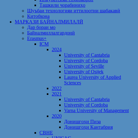
Ташкили чорабиниҳо
Шуъбаи технологияи иттилоотии шабакавӣ
Китобхона
МАРКАЗИ БАЙНАЛМИЛАЛӢ
Дар бораи мо
Байналмиллалгардонӣ
Erasmus+
ICM
2024
University of Cantabria
University of Cordoba
University of Seville
University of Osijek
Laurea University of Applied
Sciences
2022
2021
University of Cantabria
University of Cordoba
Varna University of Management
2020
Донишгоҳи Пиза
Донишгоҳи Кантабрия
CBHE