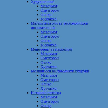
Ҳуқуқшиносӣ
Маълумот
Омузгорон
Фанҳо
Ҳуҷҷатҳо
Математика олӣ ва технологияҳои
инноватсионӣ
Маълумот
Омузгорон
Фанҳо
Ҳуҷҷатҳо
Менеҷмент ва маркетинг
Маълумот
Омузгорон
Фанҳо
Ҳуҷҷатҳо
Молшиносӣ ва фаъолияти гумрукӣ
Маълумот
Омузгорон
Фанҳо
Ҳуҷҷатҳо
Назарияи иқтисод
Маълумот
Омузгорон
Фанҳо