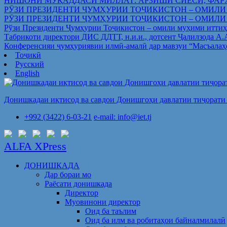
НИШОНИ МУҚАДДАСИ МИЛЛАТ: АРЗИШИ СИЁСӢ, ФАР
РӮЗИ ПРЕЗИДЕНТИ ҶУМҲУРИИ ТОҶИКИСТОН – ОМИЛИ
РӮЗИ ПРЕЗИДЕНТИ ҶУМҲУРИИ ТОҶИКИСТОН – ОМИЛИ
Рўзи Президенти Ҷумҳурии Тоҷикистон – омили муҳими иттиҳ
Табрикоти директори ДИС ДДТТ, н.и.и., дотсент Ҷалилзода А
Конференсияи ҷумҳуриявии илмӣ-амалӣ дар мавзуи “Масъалаҳ
Тоҷикӣ
Русский
English
Донишкадаи иқтисод ва савдои Донишгоҳи давлатии тиҷорати 
+992 (3422) 6-03-21
e-mail: info@iet.tj
ALFA XPress
ДОНИШКАДА
Дар бораи мо
Раёсати донишкада
Директор
Муовинони директор
Оид ба таълим
Оид ба илм ва робитаҳои байналмилалӣ