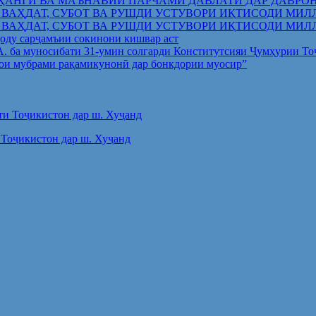
ҲАНГӢ ВА МАЪНАВИИ ПАРЧАМИ ДАВЛАТӢ ДАР ДАВРО
 ВАҲДАТ, СУБОТ ВА РУШДИ УСТУВОРИ ИҚТИСОДИ МИЛ
 ВАҲДАТ, СУБОТ ВА РУШДИ УСТУВОРИ ИҚТИСОДИ МИЛ
оду сарҷамъии сокинони кишвар аст
.А. ба муносибати 31-умин солгарди Конститутсияи Ҷумҳурии Т
ои мубрами рақамикунонӣ дар бонкдории муосир”
Тоҷикистон дар ш. Хуҷанд