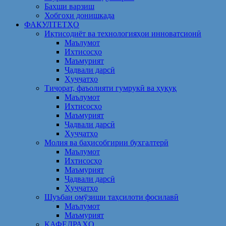
Бахши варзиш
Хобгоҳи донишкада
ФАКУЛТЕТҲО
Иқтисодиёт ва технологияҳои инноватсионӣ
Маълумот
Ихтисосҳо
Маъмурият
Ҷадвали дарсӣ
Ҳуҷҷатҳо
Тиҷорат, фаъолияти гумрукӣ ва ҳуқуқ
Маълумот
Ихтисосҳо
Маъмурият
Ҷадвали дарсӣ
Ҳуҷҷатҳо
Молия ва баҳисобгирии бухгалтерӣ
Маълумот
Ихтисосҳо
Маъмурият
Ҷадвали дарсӣ
Ҳуҷҷатҳо
Шуъбаи омӯзиши таҳсилоти фосилавӣ
Маълумот
Маъмурият
КАФЕДРАҲО