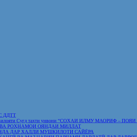
ИС ДДТТ
орифи вилояти Суғд таҳти унвони “СОҲАИ ИЛМУ МАОРИФ –
 ВА РОҲНАМОИ ОЯНДАИ МИЛЛАТ
НДА ДАР ҲАЛЛИ МУШКИЛОТИ САЙЁРА