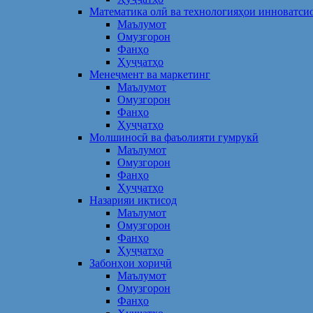
Математика олӣ ва технологияҳои инноватси
Маълумот
Омузгорон
Фанҳо
Ҳуҷҷатҳо
Менеҷмент ва маркетинг
Маълумот
Омузгорон
Фанҳо
Ҳуҷҷатҳо
Молшиносӣ ва фаъолияти гумрукӣ
Маълумот
Омузгорон
Фанҳо
Ҳуҷҷатҳо
Назарияи иқтисод
Маълумот
Омузгорон
Фанҳо
Ҳуҷҷатҳо
Забонҳои хориҷӣ
Маълумот
Омузгорон
Фанҳо