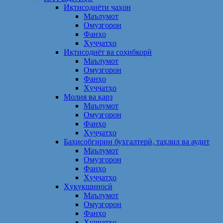
Иқтисодиёти ҷаҳон
Маълумот
Омузгорон
Фанҳо
Ҳуҷҷатҳо
Иқтисодиёт ва соҳибкорӣ
Маълумот
Омузгорон
Фанҳо
Ҳуҷҷатҳо
Молия ва қарз
Маълумот
Омузгорон
Фанҳо
Ҳуҷҷатҳо
Баҳисобгирии бухгалтерӣ, таҳлил ва аудит
Маълумот
Омузгорон
Фанҳо
Ҳуҷҷатҳо
Ҳуқуқшиносӣ
Маълумот
Омузгорон
Фанҳо
Ҳуҷҷатҳо