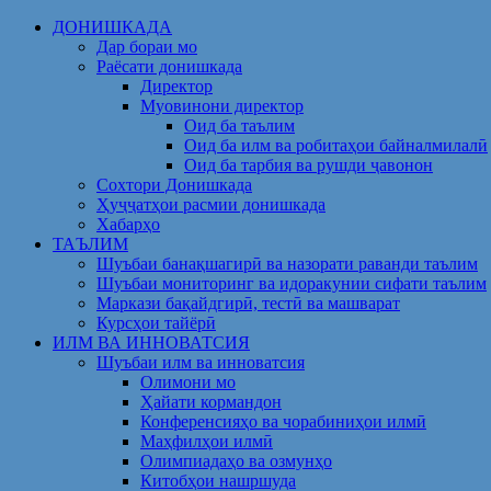
Skip
ДОНИШКАДА
to
Дар бораи мо
content
Раёсати донишкада
Директор
Муовинони директор
Оид ба таълим
Оид ба илм ва робитаҳои байналмилалӣ
Оид ба тарбия ва рушди ҷавонон
Сохтори Донишкада
Ҳуҷҷатҳои расмии донишкада
Хабарҳо
ТАЪЛИМ
Шуъбаи банақшагирӣ ва назорати раванди таълим
Шуъбаи мониторинг ва идоракунии сифати таълим
Маркази бақайдгирӣ, тестӣ ва машварат
Курсҳои тайёрӣ
ИЛМ ВА ИННОВАТСИЯ
Шуъбаи илм ва инноватсия
Олимони мо
Ҳайати кормандон
Конференсияҳо ва чорабиниҳои илмӣ
Маҳфилҳои илмӣ
Олимпиадаҳо ва озмунҳо
Китобҳои нашршуда