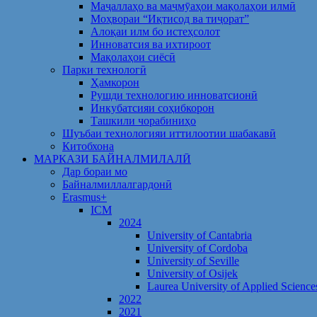
Маҷаллаҳо ва маҷмӯаҳои мақолаҳои илмӣ
Моҳвораи “Иқтисод ва тиҷорат”
Алоқаи илм бо истеҳсолот
Инноватсия ва ихтироот
Мақолаҳои сиёсӣ
Парки технологӣ
Ҳамкорон
Рушди технологию инноватсионӣ
Инкубатсияи соҳибкорон
Ташкили чорабиниҳо
Шуъбаи технологияи иттилоотии шабакавӣ
Китобхона
МАРКАЗИ БАЙНАЛМИЛАЛӢ
Дар бораи мо
Байналмиллалгардонӣ
Erasmus+
ICM
2024
University of Cantabria
University of Cordoba
University of Seville
University of Osijek
Laurea University of Applied Science
2022
2021