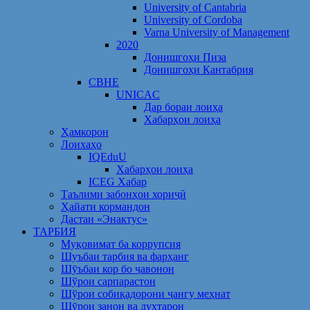
University of Cantabria
University of Cordoba
Varna University of Management
2020
Донишгоҳи Пиза
Донишгоҳи Кантабрия
CBHE
UNICAC
Дар бораи лоиҳа
Хабарҳои лоиҳа
Ҳамкорон
Лоихаҳо
IQEduU
Хабарҳои лоиҳа
ICEG Хабар
Таълими забонҳои хориҷӣ
Ҳайати кормандон
Дастаи «Энактус»
ТАРБИЯ
Муқовимат ба коррупсия
Шуъбаи тарбия ва фарҳанг
Шӯъбаи кор бо ҷавонон
Шўрои сарпарастон
Шўрои собиқадорони ҷангу меҳнат
Шӯрои занон ва духтарон