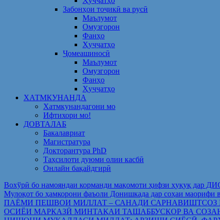
Ҳуҷҷатҳо
Забонҳои тоҷикӣ ва русӣ
Маълумот
Омузгорон
Фанҳо
Ҳуҷҷатҳо
Ҷомеашиносӣ
Маълумот
Омузгорон
Фанҳо
Ҳуҷҷатҳо
ХАТМКУНАНДА
Хатмкунандагони мо
Ифтихори мо!
ДОВТАЛАБ
Бакалавриат
Магистратура
Докторантура PhD
Таҳсилоти дуюми олии касбӣ
Онлайн бақайдгирӣ
Вохўрӣ бо намояндаи корманди мақомоти ҳифзи ҳуқуқ дар Д
Мулоқот бо ҳамкорони фаъоли Донишкада дар соҳаи ма
ПАЁМИ ПЕШВОИ МИЛЛАТ – САНАДИ САРНАВИШТСОЗ
ОСИЁИ МАРКАЗӢ МИНТАҚАИ ТАШАББУСКОР ВА СОЗА