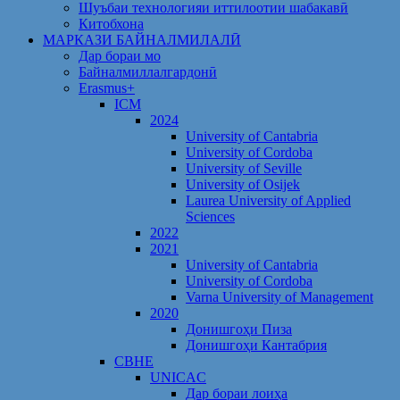
Шуъбаи технологияи иттилоотии шабакавӣ
Китобхона
МАРКАЗИ БАЙНАЛМИЛАЛӢ
Дар бораи мо
Байналмиллалгардонӣ
Erasmus+
ICM
2024
University of Cantabria
University of Cordoba
University of Seville
University of Osijek
Laurea University of Applied
Sciences
2022
2021
University of Cantabria
University of Cordoba
Varna University of Management
2020
Донишгоҳи Пиза
Донишгоҳи Кантабрия
CBHE
UNICAC
Дар бораи лоиҳа