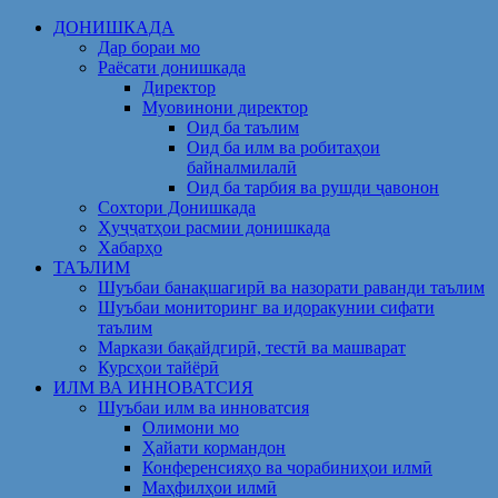
Skip
ДОНИШКАДА
to
Дар бораи мо
content
Раёсати донишкада
Директор
Муовинони директор
Оид ба таълим
Оид ба илм ва робитаҳои
байналмилалӣ
Оид ба тарбия ва рушди ҷавонон
Сохтори Донишкада
Ҳуҷҷатҳои расмии донишкада
Хабарҳо
ТАЪЛИМ
Шуъбаи банақшагирӣ ва назорати раванди таълим
Шуъбаи мониторинг ва идоракунии сифати
таълим
Маркази бақайдгирӣ, тестӣ ва машварат
Курсҳои тайёрӣ
ИЛМ ВА ИННОВАТСИЯ
Шуъбаи илм ва инноватсия
Олимони мо
Ҳайати кормандон
Конференсияҳо ва чорабиниҳои илмӣ
Маҳфилҳои илмӣ