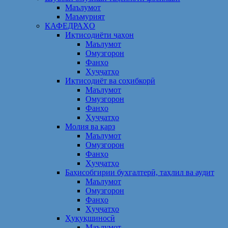
Маълумот
Маъмурият
КАФЕДРАҲО
Иқтисодиёти ҷаҳон
Маълумот
Омузгорон
Фанҳо
Ҳуҷҷатҳо
Иқтисодиёт ва соҳибкорӣ
Маълумот
Омузгорон
Фанҳо
Ҳуҷҷатҳо
Молия ва қарз
Маълумот
Омузгорон
Фанҳо
Ҳуҷҷатҳо
Баҳисобгирии бухгалтерӣ, таҳлил ва аудит
Маълумот
Омузгорон
Фанҳо
Ҳуҷҷатҳо
Ҳуқуқшиносӣ
Маълумот