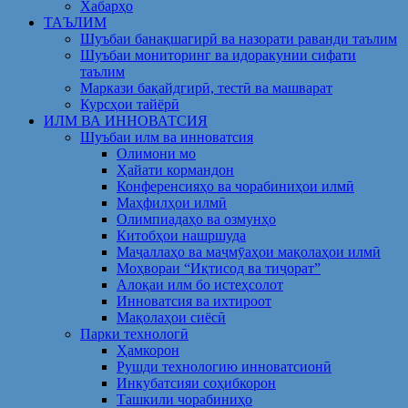
Хабарҳо
ТАЪЛИМ
Шуъбаи банақшагирӣ ва назорати раванди таълим
Шуъбаи мониторинг ва идоракунии сифати
таълим
Маркази бақайдгирӣ, тестӣ ва машварат
Курсҳои тайёрӣ
ИЛМ ВА ИННОВАТСИЯ
Шуъбаи илм ва инноватсия
Олимони мо
Ҳайати кормандон
Конференсияҳо ва чорабиниҳои илмӣ
Маҳфилҳои илмӣ
Олимпиадаҳо ва озмунҳо
Китобҳои нашршуда
Маҷаллаҳо ва маҷмӯаҳои мақолаҳои илмӣ
Моҳвораи “Иқтисод ва тиҷорат”
Алоқаи илм бо истеҳсолот
Инноватсия ва ихтироот
Мақолаҳои сиёсӣ
Парки технологӣ
Ҳамкорон
Рушди технологию инноватсионӣ
Инкубатсияи соҳибкорон
Ташкили чорабиниҳо