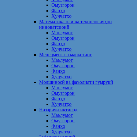
Омузгорон
Фанҳо
Ҳуҷҷатҳо
Математика олӣ ва технологияҳои
инноватсионӣ
Маълумот
Омузгорон
Фанҳо
Ҳуҷҷатҳо
Менеҷмент ва маркетинг
Маълумот
Омузгорон
Фанҳо
Ҳуҷҷатҳо
Молшиносӣ ва фаъолияти гумрукӣ
Маълумот
Омузгорон
Фанҳо
Ҳуҷҷатҳо
Назарияи иқтисод
Маълумот
Омузгорон
Фанҳо
Ҳуҷҷатҳо