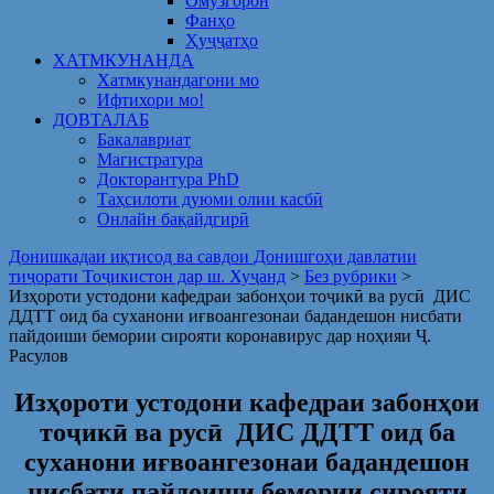
Омузгорон
Фанҳо
Ҳуҷҷатҳо
ХАТМКУНАНДА
Хатмкунандагони мо
Ифтихори мо!
ДОВТАЛАБ
Бакалавриат
Магистратура
Докторантура PhD
Таҳсилоти дуюми олии касбӣ
Онлайн бақайдгирӣ
Донишкадаи иқтисод ва савдои Донишгоҳи давлатии
тиҷорати Тоҷикистон дар ш. Хуҷанд
>
Без рубрики
>
Изҳороти устодони кафедраи забонҳои тоҷикӣ ва русӣ ДИС
ДДТТ оид ба суханони иғвоангезонаи бадандешон нисбати
пайдоиши бемории сирояти коронавирус дар ноҳияи Ҷ.
Расулов
Изҳороти устодони кафедраи забонҳои
тоҷикӣ ва русӣ ДИС ДДТТ оид ба
суханони иғвоангезонаи бадандешон
нисбати пайдоиши бемории сирояти