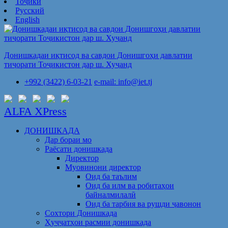
Тоҷикӣ
Русский
English
Донишкадаи иқтисод ва савдои Донишгоҳи давлатии
тиҷорати Тоҷикистон дар ш. Хуҷанд
+992 (3422) 6-03-21
e-mail: info@iet.tj
ALFA XPress
ДОНИШКАДА
Дар бораи мо
Раёсати донишкада
Директор
Муовинони директор
Оид ба таълим
Оид ба илм ва робитаҳои
байналмилалӣ
Оид ба тарбия ва рушди ҷавонон
Сохтори Донишкада
Ҳуҷҷатҳои расмии донишкада