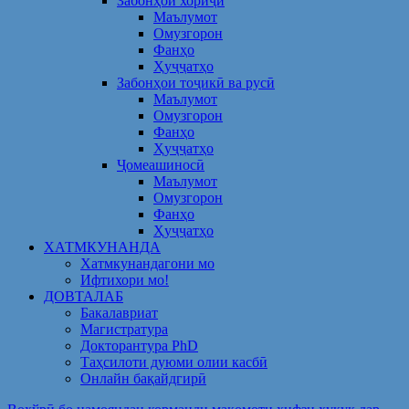
Забонҳои хориҷӣ
Маълумот
Омузгорон
Фанҳо
Ҳуҷҷатҳо
Забонҳои тоҷикӣ ва русӣ
Маълумот
Омузгорон
Фанҳо
Ҳуҷҷатҳо
Ҷомеашиносӣ
Маълумот
Омузгорон
Фанҳо
Ҳуҷҷатҳо
ХАТМКУНАНДА
Хатмкунандагони мо
Ифтихори мо!
ДОВТАЛАБ
Бакалавриат
Магистратура
Докторантура PhD
Таҳсилоти дуюми олии касбӣ
Онлайн бақайдгирӣ