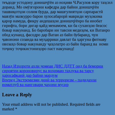
теъдоде устодону донишҷӯён аз ноҳияи Ч.Расулов кору таҳсил
доранд. Мо омӯзгорони кафедра дар байни донишҷӯён
ташвиқотҳои солим бурда, дар машғулиятҳои сарпарастӣ
мавзӯи мазкурро барои хулосабарорӣ мавриди муҳокима
қарор намуда, фикру андешаҳои донишҷӯёнро ба инобат
гирифта, бори дигар қайд менамоем, ки ба суханҳои беасос
бовар накунанд. Бо баробари ин тавсия медиҳем, ки Ватанро
обод кунанд, фасодро дар Ватан аз байн бубаранд, чун
ҷавонони созанда ва муҳаррики давлат ба ҳаргуна фитнаву
овозаҳо бовар накунанду ҷаҳолатро аз байн баранд ва номи
тоҷику тоҷикистониҳоро паст накунанд!
Post
Предыдущая
Назад
Изҳороти аҳли ҷомеаи ДИС ДДТТ оид ба бемории
запись:
сироятии короновирус ва воҳимаю таҳлука ва тарсу
navigation
ҳаросафканӣ дар байни мардум
Следующая
Вперед
Экстремизми динӣ ва терроризм – падидаҳои
запись:
номатлуб ва нанговари ҷаҳони мусир
Leave a Reply
Your email address will not be published.
Required fields are
marked
*