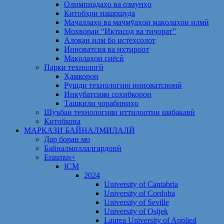
Олимпиадаҳо ва озмунҳо
Китобҳои нашршуда
Маҷаллаҳо ва маҷмӯаҳои мақолаҳои илмӣ
Моҳвораи “Иқтисод ва тиҷорат”
Алоқаи илм бо истеҳсолот
Инноватсия ва ихтироот
Мақолаҳои сиёсӣ
Парки технологӣ
Ҳамкорон
Рушди технологию инноватсионӣ
Инкубатсияи соҳибкорон
Ташкили чорабиниҳо
Шуъбаи технологияи иттилоотии шабакавӣ
Китобхона
МАРКАЗИ БАЙНАЛМИЛАЛӢ
Дар бораи мо
Байналмиллалгардонӣ
Erasmus+
ICM
2024
University of Cantabria
University of Cordoba
University of Seville
University of Osijek
Laurea University of Applied