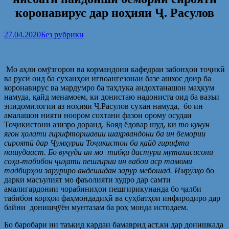
коронавирус дар ноҳияи Ҷ. Расулов
27.04.2020
Без рубрики
Мо аҳли омӯзгорон ва кормандони кафедраи забонҳои тоҷикӣ
ва русӣ оид ба суханҳои иғвоангезонаи базе ашхос доир ба
коронавирус ва мардумро ба таҳлука андохтанашон маҳкум
намуда, қайд менамоем, ки донистаю надониста оид ба вазъи
эпидомилогии аз ноҳияи Ҷ.Расулов сухан намуда, бо ин
амалашон нияти ноором сохтани фазои орому осудаи
Тоҷикистони азизро доранд. Бояд ёдовар шуд, ки
то кунун
ягон
ҳ
олати гирифторшавии ша
ҳ
рвандони ба ин бемории
сироят
ӣ
дар
Ҷ
ум
ҳ
урии То
ҷ
икистон ба
қ
айд гирифта
нашудааст.
Бо ву
ҷ
уди ин мо тиб
қ
и дастури мутахасисони
со
ҳ
а-табибон
ҷ
и
ҳ
ати пешгирии ин вабои аср тамоми
тадбир
ҳ
ои заруриро андешидан зарур мебошад.
Имр
ӯ
з
ҳ
о
бо
дарки масъулият мо фаъолияти худро дар самти
амалигардонии чорабиниҳои пешгирикунанда бо ҷалби
табибон корҳои фаҳмондадиҳӣ ва суҳбатҳои инфиродиро дар
байни донишҷӯён мунтазам ба роҳ монда истодаем.
Бо баробари ин таъкид кардан бамаврид аст,ки дар донишкада