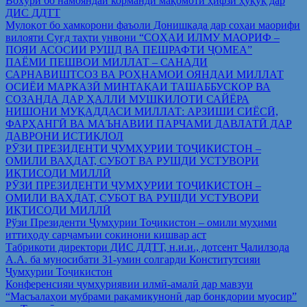
Вохўрӣ бо намояндаи корманди мақомоти ҳифзи ҳуқуқ дар
ДИС ДДТТ
Мулоқот бо ҳамкорони фаъоли Донишкада дар соҳаи маорифи
вилояти Суғд таҳти унвони “СОҲАИ ИЛМУ МАОРИФ –
ПОЯИ АСОСИИ РУШД ВА ПЕШРАФТИ ҶОМЕА”
ПАЁМИ ПЕШВОИ МИЛЛАТ – САНАДИ
САРНАВИШТСОЗ ВА РОҲНАМОИ ОЯНДАИ МИЛЛАТ
ОСИЁИ МАРКАЗӢ МИНТАҚАИ ТАШАББУСКОР ВА
СОЗАНДА ДАР ҲАЛЛИ МУШКИЛОТИ САЙЁРА
НИШОНИ МУҚАДДАСИ МИЛЛАТ: АРЗИШИ СИЁСӢ,
ФАРҲАНГӢ ВА МАЪНАВИИ ПАРЧАМИ ДАВЛАТӢ ДАР
ДАВРОНИ ИСТИҚЛОЛ
РӮЗИ ПРЕЗИДЕНТИ ҶУМҲУРИИ ТОҶИКИСТОН –
ОМИЛИ ВАҲДАТ, СУБОТ ВА РУШДИ УСТУВОРИ
ИҚТИСОДИ МИЛЛӢ
РӮЗИ ПРЕЗИДЕНТИ ҶУМҲУРИИ ТОҶИКИСТОН –
ОМИЛИ ВАҲДАТ, СУБОТ ВА РУШДИ УСТУВОРИ
ИҚТИСОДИ МИЛЛӢ
Рўзи Президенти Ҷумҳурии Тоҷикистон – омили муҳими
иттиҳоду сарҷамъии сокинони кишвар аст
Табрикоти директори ДИС ДДТТ, н.и.и., дотсент Ҷалилзода
А.А. ба муносибати 31-умин солгарди Конститутсияи
Ҷумҳурии Тоҷикистон
Конференсияи ҷумҳуриявии илмӣ-амалӣ дар мавзуи
“Масъалаҳои мубрами рақамикунонӣ дар бонкдории муосир”