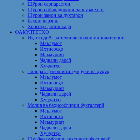
Шўрои сарпарастон
Шўрои собиқадорони ҷангу меҳнат
Шӯрои занон ва духтарон
Бахши варзиш
Хобгоҳи донишкада
ФАКУЛТЕТҲО
Иқтисодиёт ва технологияҳои инноватсионӣ
Маълумот
Ихтисосҳо
Маъмурият
Ҷадвали дарсӣ
Ҳуҷҷатҳо
Тиҷорат, фаъолияти гумрукӣ ва ҳуқуқ
Маълумот
Ихтисосҳо
Маъмурият
Ҷадвали дарсӣ
Ҳуҷҷатҳо
Молия ва баҳисобгирии бухгалтерӣ
Маълумот
Ихтисосҳо
Маъмурият
Ҷадвали дарсӣ
Ҳуҷҷатҳо
Шуъбаи омӯзиши таҳсилоти фосилавӣ