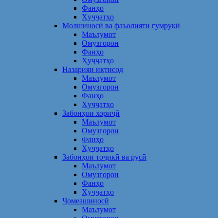
Фанҳо
Ҳуҷҷатҳо
Молшиносӣ ва фаъолияти гумрукӣ
Маълумот
Омузгорон
Фанҳо
Ҳуҷҷатҳо
Назарияи иқтисод
Маълумот
Омузгорон
Фанҳо
Ҳуҷҷатҳо
Забонҳои хориҷӣ
Маълумот
Омузгорон
Фанҳо
Ҳуҷҷатҳо
Забонҳои тоҷикӣ ва русӣ
Маълумот
Омузгорон
Фанҳо
Ҳуҷҷатҳо
Ҷомеашиносӣ
Маълумот