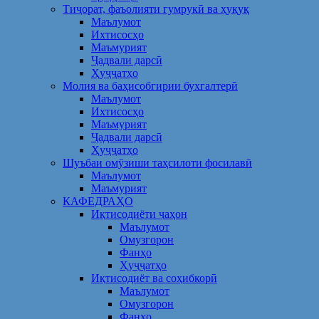
Тиҷорат, фаъолияти гумрукӣ ва ҳуқуқ
Маълумот
Ихтисосҳо
Маъмурият
Ҷадвали дарсӣ
Ҳуҷҷатҳо
Молия ва баҳисобгирии бухгалтерӣ
Маълумот
Ихтисосҳо
Маъмурият
Ҷадвали дарсӣ
Ҳуҷҷатҳо
Шуъбаи омӯзиши таҳсилоти фосилавӣ
Маълумот
Маъмурият
КАФЕДРАҲО
Иқтисодиёти ҷаҳон
Маълумот
Омузгорон
Фанҳо
Ҳуҷҷатҳо
Иқтисодиёт ва соҳибкорӣ
Маълумот
Омузгорон
Фанҳо