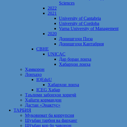
Sciences
2022
2021
University of Cantabria
University of Cordoba
Varna University of Management
2020
Донишгоҳи Пиза
Донишгоҳи Кантабрия
CBHE
UNICAC
Дар бораи лоиҳа
Хабарҳои лоиҳа
Ҳамкорон
Лоихаҳо
IQEduU
Хабарҳои лоиҳа
ICEG Хабар
Таълими забонҳои хориҷӣ
Ҳайати кормандон
Дастаи «Энактус»
ТАРБИЯ
Муқовимат ба коррупсия
Шуъбаи тарбия ва фарҳанг
Шӯъбаи кор бо ҷавонон