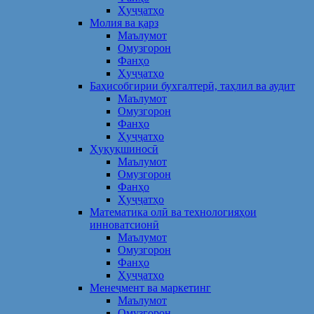
Ҳуҷҷатҳо
Молия ва қарз
Маълумот
Омузгорон
Фанҳо
Ҳуҷҷатҳо
Баҳисобгирии бухгалтерӣ, таҳлил ва аудит
Маълумот
Омузгорон
Фанҳо
Ҳуҷҷатҳо
Ҳуқуқшиносӣ
Маълумот
Омузгорон
Фанҳо
Ҳуҷҷатҳо
Математика олӣ ва технологияҳои
инноватсионӣ
Маълумот
Омузгорон
Фанҳо
Ҳуҷҷатҳо
Менеҷмент ва маркетинг
Маълумот
Омузгорон