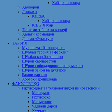
Хабарҳои лоиҳа
Ҳамкорон
Лоихаҳо
IQEduU
Хабарҳои лоиҳа
ICEG Хабар
Таълими забонҳои хориҷӣ
Ҳайати кормандон
Дастаи «Энактус»
ТАРБИЯ
Муқовимат ба коррупсия
Шуъбаи тарбия ва фарҳанг
Шӯъбаи кор бо ҷавонон
Шўрои сарпарастон
Шўрои собиқадорони ҷангу меҳнат
Шӯрои занон ва духтарон
Бахши варзиш
Хобгоҳи донишкада
ФАКУЛТЕТҲО
Иқтисодиёт ва технологияҳои инноватсионӣ
Маълумот
Ихтисосҳо
Маъмурият
Ҷадвали дарсӣ
Ҳуҷҷатҳо