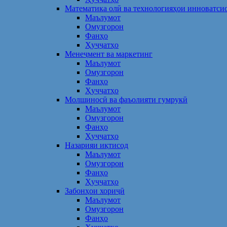
Математика олӣ ва технологияҳои инноватси
Маълумот
Омузгорон
Фанҳо
Ҳуҷҷатҳо
Менеҷмент ва маркетинг
Маълумот
Омузгорон
Фанҳо
Ҳуҷҷатҳо
Молшиносӣ ва фаъолияти гумрукӣ
Маълумот
Омузгорон
Фанҳо
Ҳуҷҷатҳо
Назарияи иқтисод
Маълумот
Омузгорон
Фанҳо
Ҳуҷҷатҳо
Забонҳои хориҷӣ
Маълумот
Омузгорон
Фанҳо