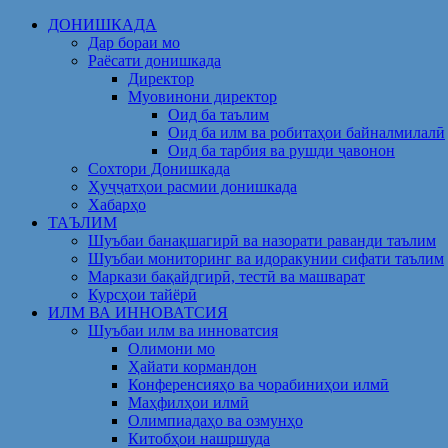
ДОНИШКАДА
Дар бораи мо
Раёсати донишкада
Директор
Муовинони директор
Оид ба таълим
Оид ба илм ва робитаҳои байналмилалӣ
Оид ба тарбия ва рушди ҷавонон
Сохтори Донишкада
Ҳуҷҷатҳои расмии донишкада
Хабарҳо
ТАЪЛИМ
Шуъбаи банақшагирӣ ва назорати раванди таълим
Шуъбаи мониторинг ва идоракунии сифати таълим
Маркази бақайдгирӣ, тестӣ ва машварат
Курсҳои тайёрӣ
ИЛМ ВА ИННОВАТСИЯ
Шуъбаи илм ва инноватсия
Олимони мо
Ҳайати кормандон
Конференсияҳо ва чорабиниҳои илмӣ
Маҳфилҳои илмӣ
Олимпиадаҳо ва озмунҳо
Китобҳои нашршуда