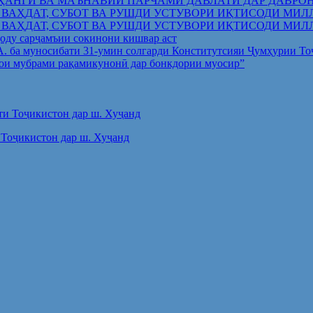
ҲАНГӢ ВА МАЪНАВИИ ПАРЧАМИ ДАВЛАТӢ ДАР ДАВРО
 ВАҲДАТ, СУБОТ ВА РУШДИ УСТУВОРИ ИҚТИСОДИ МИЛ
 ВАҲДАТ, СУБОТ ВА РУШДИ УСТУВОРИ ИҚТИСОДИ МИЛ
оду сарҷамъии сокинони кишвар аст
.А. ба муносибати 31-умин солгарди Конститутсияи Ҷумҳурии Т
ои мубрами рақамикунонӣ дар бонкдории муосир”
Тоҷикистон дар ш. Хуҷанд