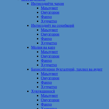
Иқтисодиёти ҷаҳон
Маълумот
Омузгорон
Фанҳо
Ҳуҷҷатҳо
Иқтисодиёт ва соҳибкорӣ
Маълумот
Омузгорон
Фанҳо
Ҳуҷҷатҳо
Молия ва қарз
Маълумот
Омузгорон
Фанҳо
Ҳуҷҷатҳо
Баҳисобгирии бухгалтерӣ, таҳлил ва аудит
Маълумот
Омузгорон
Фанҳо
Ҳуҷҷатҳо
Ҳуқуқшиносӣ
Маълумот
Омузгорон
Фанҳо
Ҳуҷҷатҳо