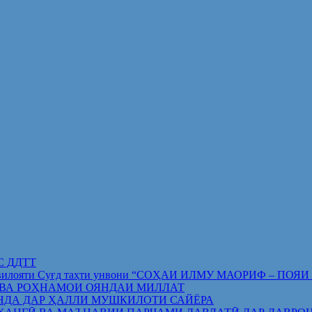
ИС ДДТТ
орифи вилояти Суғд таҳти унвони “СОҲАИ ИЛМУ МАОРИФ –
 ВА РОҲНАМОИ ОЯНДАИ МИЛЛАТ
НДА ДАР ҲАЛЛИ МУШКИЛОТИ САЙЁРА