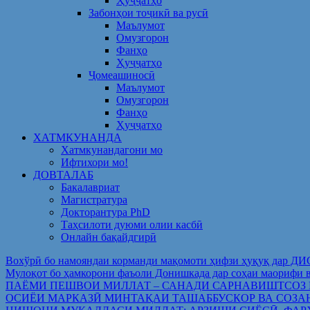
Ҳуҷҷатҳо
Забонҳои тоҷикӣ ва русӣ
Маълумот
Омузгорон
Фанҳо
Ҳуҷҷатҳо
Ҷомеашиносӣ
Маълумот
Омузгорон
Фанҳо
Ҳуҷҷатҳо
ХАТМКУНАНДА
Хатмкунандагони мо
Ифтихори мо!
ДОВТАЛАБ
Бакалавриат
Магистратура
Докторантура PhD
Таҳсилоти дуюми олии касбӣ
Онлайн бақайдгирӣ
Вохўрӣ бо намояндаи корманди мақомоти ҳифзи ҳуқуқ дар Д
Мулоқот бо ҳамкорони фаъоли Донишкада дар соҳаи ма
ПАЁМИ ПЕШВОИ МИЛЛАТ – САНАДИ САРНАВИШТСОЗ
ОСИЁИ МАРКАЗӢ МИНТАҚАИ ТАШАББУСКОР ВА СОЗА