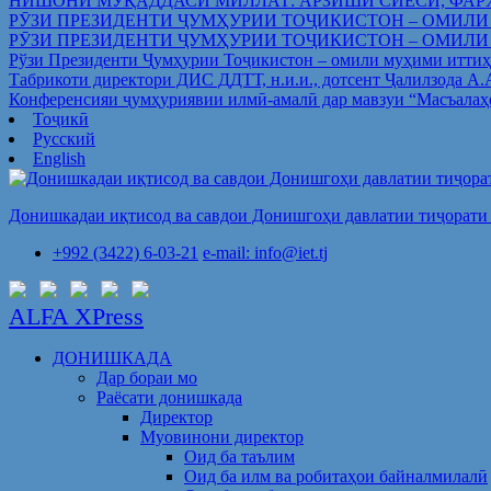
НИШОНИ МУҚАДДАСИ МИЛЛАТ: АРЗИШИ СИЁСӢ, ФАР
РӮЗИ ПРЕЗИДЕНТИ ҶУМҲУРИИ ТОҶИКИСТОН – ОМИЛИ
РӮЗИ ПРЕЗИДЕНТИ ҶУМҲУРИИ ТОҶИКИСТОН – ОМИЛИ
Рўзи Президенти Ҷумҳурии Тоҷикистон – омили муҳими иттиҳ
Табрикоти директори ДИС ДДТТ, н.и.и., дотсент Ҷалилзода А
Конференсияи ҷумҳуриявии илмӣ-амалӣ дар мавзуи “Масъалаҳ
Тоҷикӣ
Русский
English
Донишкадаи иқтисод ва савдои Донишгоҳи давлатии тиҷорати 
+992 (3422) 6-03-21
e-mail: info@iet.tj
ALFA XPress
ДОНИШКАДА
Дар бораи мо
Раёсати донишкада
Директор
Муовинони директор
Оид ба таълим
Оид ба илм ва робитаҳои байналмилалӣ