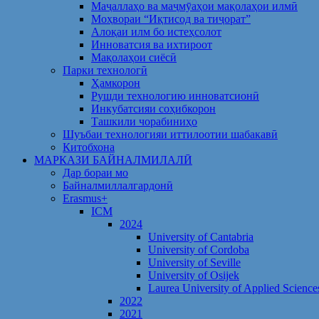
Маҷаллаҳо ва маҷмӯаҳои мақолаҳои илмӣ
Моҳвораи “Иқтисод ва тиҷорат”
Алоқаи илм бо истеҳсолот
Инноватсия ва ихтироот
Мақолаҳои сиёсӣ
Парки технологӣ
Ҳамкорон
Рушди технологию инноватсионӣ
Инкубатсияи соҳибкорон
Ташкили чорабиниҳо
Шуъбаи технологияи иттилоотии шабакавӣ
Китобхона
МАРКАЗИ БАЙНАЛМИЛАЛӢ
Дар бораи мо
Байналмиллалгардонӣ
Erasmus+
ICM
2024
University of Cantabria
University of Cordoba
University of Seville
University of Osijek
Laurea University of Applied Science
2022
2021