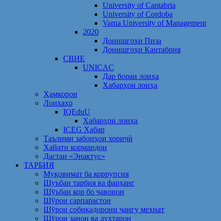
University of Cantabria
University of Cordoba
Varna University of Management
2020
Донишгоҳи Пиза
Донишгоҳи Кантабрия
CBHE
UNICAC
Дар бораи лоиҳа
Хабарҳои лоиҳа
Ҳамкорон
Лоихаҳо
IQEduU
Хабарҳои лоиҳа
ICEG Хабар
Таълими забонҳои хориҷӣ
Ҳайати кормандон
Дастаи «Энактус»
ТАРБИЯ
Муқовимат ба коррупсия
Шуъбаи тарбия ва фарҳанг
Шӯъбаи кор бо ҷавонон
Шўрои сарпарастон
Шўрои собиқадорони ҷангу меҳнат
Шӯрои занон ва духтарон