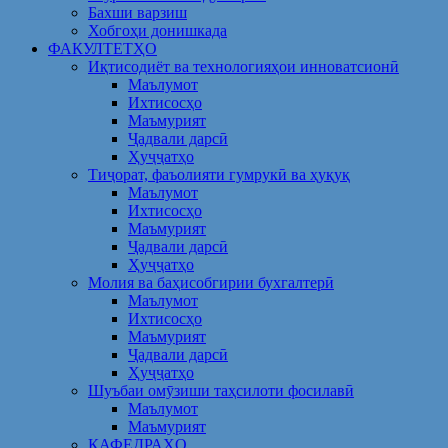
Бахши варзиш
Хобгоҳи донишкада
ФАКУЛТЕТҲО
Иқтисодиёт ва технологияҳои инноватсионӣ
Маълумот
Ихтисосҳо
Маъмурият
Ҷадвали дарсӣ
Ҳуҷҷатҳо
Тиҷорат, фаъолияти гумрукӣ ва ҳуқуқ
Маълумот
Ихтисосҳо
Маъмурият
Ҷадвали дарсӣ
Ҳуҷҷатҳо
Молия ва баҳисобгирии бухгалтерӣ
Маълумот
Ихтисосҳо
Маъмурият
Ҷадвали дарсӣ
Ҳуҷҷатҳо
Шуъбаи омӯзиши таҳсилоти фосилавӣ
Маълумот
Маъмурият
КАФЕДРАҲО