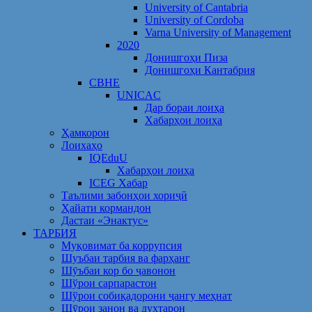
University of Cantabria
University of Cordoba
Varna University of Management
2020
Донишгоҳи Пиза
Донишгоҳи Кантабрия
CBHE
UNICAC
Дар бораи лоиҳа
Хабарҳои лоиҳа
Ҳамкорон
Лоихаҳо
IQEduU
Хабарҳои лоиҳа
ICEG Хабар
Таълими забонҳои хориҷӣ
Ҳайати кормандон
Дастаи «Энактус»
ТАРБИЯ
Муқовимат ба коррупсия
Шуъбаи тарбия ва фарҳанг
Шӯъбаи кор бо ҷавонон
Шўрои сарпарастон
Шўрои собиқадорони ҷангу меҳнат
Шӯрои занон ва духтарон