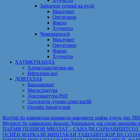
Ҳуҷҷатҳо
Забонҳои тоҷикӣ ва русӣ
Маълумот
Омузгорон
Фанҳо
Ҳуҷҷатҳо
Ҷомеашиносӣ
Маълумот
Омузгорон
Фанҳо
Ҳуҷҷатҳо
ХАТМКУНАНДА
Хатмкунандагони мо
Ифтихори мо!
ДОВТАЛАБ
Бакалавриат
Магистратура
Докторантура PhD
Таҳсилоти дуюми олии касбӣ
Онлайн бақайдгирӣ
Вохўрӣ бо намояндаи корманди мақомоти ҳифзи ҳуқуқ дар Д
Мулоқот бо ҳамкорони фаъоли Донишкада дар соҳаи ма
ПАЁМИ ПЕШВОИ МИЛЛАТ – САНАДИ САРНАВИШТСОЗ
ОСИЁИ МАРКАЗӢ МИНТАҚАИ ТАШАББУСКОР ВА СОЗА