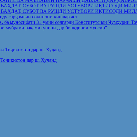
ҲАНГӢ ВА МАЪНАВИИ ПАРЧАМИ ДАВЛАТӢ ДАР ДАВРО
 ВАҲДАТ, СУБОТ ВА РУШДИ УСТУВОРИ ИҚТИСОДИ МИЛ
 ВАҲДАТ, СУБОТ ВА РУШДИ УСТУВОРИ ИҚТИСОДИ МИЛ
оду сарҷамъии сокинони кишвар аст
.А. ба муносибати 31-умин солгарди Конститутсияи Ҷумҳурии Т
ои мубрами рақамикунонӣ дар бонкдории муосир”
Тоҷикистон дар ш. Хуҷанд