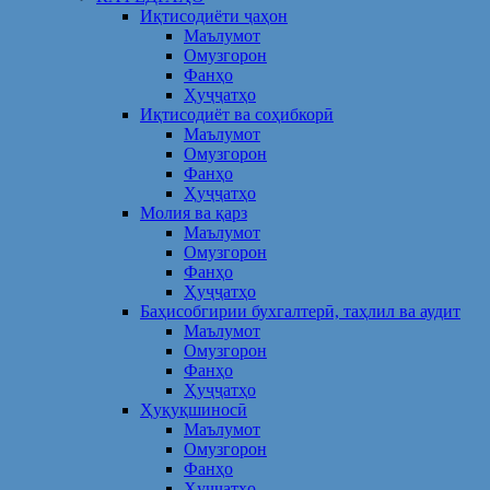
Иқтисодиёти ҷаҳон
Маълумот
Омузгорон
Фанҳо
Ҳуҷҷатҳо
Иқтисодиёт ва соҳибкорӣ
Маълумот
Омузгорон
Фанҳо
Ҳуҷҷатҳо
Молия ва қарз
Маълумот
Омузгорон
Фанҳо
Ҳуҷҷатҳо
Баҳисобгирии бухгалтерӣ, таҳлил ва аудит
Маълумот
Омузгорон
Фанҳо
Ҳуҷҷатҳо
Ҳуқуқшиносӣ
Маълумот
Омузгорон
Фанҳо
Ҳуҷҷатҳо