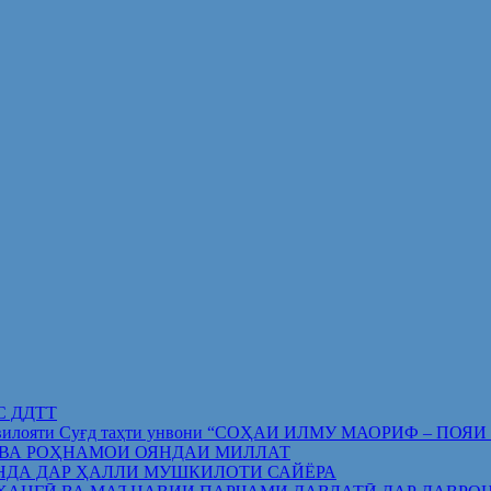
ИС ДДТТ
орифи вилояти Суғд таҳти унвони “СОҲАИ ИЛМУ МАОРИФ –
 ВА РОҲНАМОИ ОЯНДАИ МИЛЛАТ
НДА ДАР ҲАЛЛИ МУШКИЛОТИ САЙЁРА