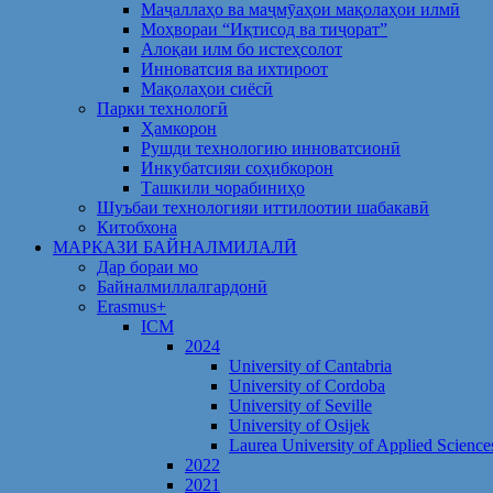
Маҷаллаҳо ва маҷмӯаҳои мақолаҳои илмӣ
Моҳвораи “Иқтисод ва тиҷорат”
Алоқаи илм бо истеҳсолот
Инноватсия ва ихтироот
Мақолаҳои сиёсӣ
Парки технологӣ
Ҳамкорон
Рушди технологию инноватсионӣ
Инкубатсияи соҳибкорон
Ташкили чорабиниҳо
Шуъбаи технологияи иттилоотии шабакавӣ
Китобхона
МАРКАЗИ БАЙНАЛМИЛАЛӢ
Дар бораи мо
Байналмиллалгардонӣ
Erasmus+
ICM
2024
University of Cantabria
University of Cordoba
University of Seville
University of Osijek
Laurea University of Applied Science
2022
2021