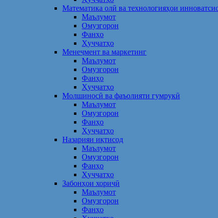
Математика олӣ ва технологияҳои инноватси
Маълумот
Омузгорон
Фанҳо
Ҳуҷҷатҳо
Менеҷмент ва маркетинг
Маълумот
Омузгорон
Фанҳо
Ҳуҷҷатҳо
Молшиносӣ ва фаъолияти гумрукӣ
Маълумот
Омузгорон
Фанҳо
Ҳуҷҷатҳо
Назарияи иқтисод
Маълумот
Омузгорон
Фанҳо
Ҳуҷҷатҳо
Забонҳои хориҷӣ
Маълумот
Омузгорон
Фанҳо