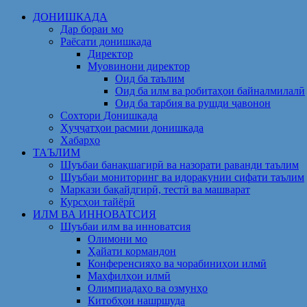
Skip
ДОНИШКАДА
to
Дар бораи мо
content
Раёсати донишкада
Директор
Муовинони директор
Оид ба таълим
Оид ба илм ва робитаҳои байналмилалӣ
Оид ба тарбия ва рушди ҷавонон
Сохтори Донишкада
Ҳуҷҷатҳои расмии донишкада
Хабарҳо
ТАЪЛИМ
Шуъбаи банақшагирӣ ва назорати раванди таълим
Шуъбаи мониторинг ва идоракунии сифати таълим
Маркази бақайдгирӣ, тестӣ ва машварат
Курсҳои тайёрӣ
ИЛМ ВА ИННОВАТСИЯ
Шуъбаи илм ва инноватсия
Олимони мо
Ҳайати кормандон
Конференсияҳо ва чорабиниҳои илмӣ
Маҳфилҳои илмӣ
Олимпиадаҳо ва озмунҳо
Китобҳои нашршуда