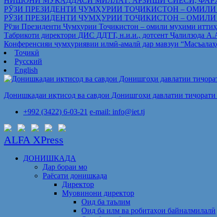
НИШОНИ МУҚАДДАСИ МИЛЛАТ: АРЗИШИ СИЁСӢ, ФАР
РӮЗИ ПРЕЗИДЕНТИ ҶУМҲУРИИ ТОҶИКИСТОН – ОМИЛИ
РӮЗИ ПРЕЗИДЕНТИ ҶУМҲУРИИ ТОҶИКИСТОН – ОМИЛИ
Рўзи Президенти Ҷумҳурии Тоҷикистон – омили муҳими иттиҳ
Табрикоти директори ДИС ДДТТ, н.и.и., дотсент Ҷалилзода А
Конференсияи ҷумҳуриявии илмӣ-амалӣ дар мавзуи “Масъалаҳ
Тоҷикӣ
Русский
English
Донишкадаи иқтисод ва савдои Донишгоҳи давлатии тиҷорати 
+992 (3422) 6-03-21
e-mail: info@iet.tj
ALFA XPress
ДОНИШКАДА
Дар бораи мо
Раёсати донишкада
Директор
Муовинони директор
Оид ба таълим
Оид ба илм ва робитаҳои байналмилалӣ