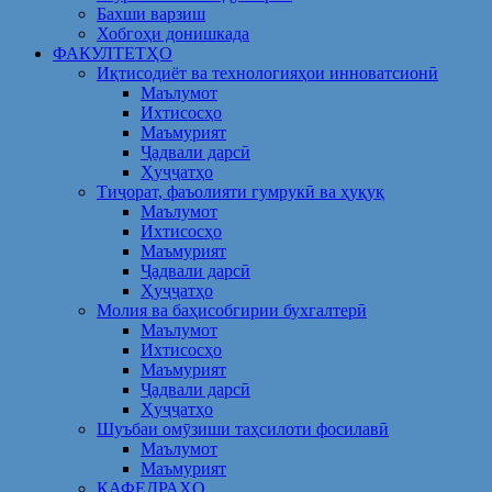
Бахши варзиш
Хобгоҳи донишкада
ФАКУЛТЕТҲО
Иқтисодиёт ва технологияҳои инноватсионӣ
Маълумот
Ихтисосҳо
Маъмурият
Ҷадвали дарсӣ
Ҳуҷҷатҳо
Тиҷорат, фаъолияти гумрукӣ ва ҳуқуқ
Маълумот
Ихтисосҳо
Маъмурият
Ҷадвали дарсӣ
Ҳуҷҷатҳо
Молия ва баҳисобгирии бухгалтерӣ
Маълумот
Ихтисосҳо
Маъмурият
Ҷадвали дарсӣ
Ҳуҷҷатҳо
Шуъбаи омӯзиши таҳсилоти фосилавӣ
Маълумот
Маъмурият
КАФЕДРАҲО