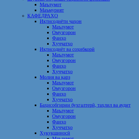
Маълумот
Маъмурият
КАФЕДРАҲО
Иқтисодиёти ҷаҳон
Маълумот
Омузгорон
Фанҳо
Ҳуҷҷатҳо
Иқтисодиёт ва соҳибкорӣ
Маълумот
Омузгорон
Фанҳо
Ҳуҷҷатҳо
Молия ва қарз
Маълумот
Омузгорон
Фанҳо
Ҳуҷҷатҳо
Баҳисобгирии бухгалтерӣ, таҳлил ва аудит
Маълумот
Омузгорон
Фанҳо
Ҳуҷҷатҳо
Ҳуқуқшиносӣ
Маълумот