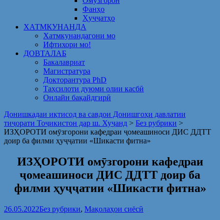
Омузгорон
Фанҳо
Ҳуҷҷатҳо
ХАТМКУНАНДА
Хатмкунандагони мо
Ифтихори мо!
ДОВТАЛАБ
Бакалавриат
Магистратура
Докторантура PhD
Таҳсилоти дуюми олии касбӣ
Онлайн бақайдгирӣ
Донишкадаи иқтисод ва савдои Донишгоҳи давлатии
тиҷорати Тоҷикистон дар ш. Хуҷанд
>
Без рубрики
>
ИЗҲОРОТИ омӯзгорони кафедраи ҷомеашиноси ДИС ДДТТ
доир ба филми ҳуҷҷатии «Шикасти фитна»
ИЗҲОРОТИ омӯзгорони кафедраи
ҷомеашиноси ДИС ДДТТ доир ба
филми ҳуҷҷатии «Шикасти фитна»
26.05.2022
Без рубрики
,
Мақолаҳои сиёсӣ