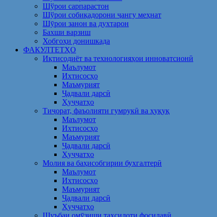
Шўрои сарпарастон
Шўрои собиқадорони ҷангу меҳнат
Шӯрои занон ва духтарон
Бахши варзиш
Хобгоҳи донишкада
ФАКУЛТЕТҲО
Иқтисодиёт ва технологияҳои инноватсионӣ
Маълумот
Ихтисосҳо
Маъмурият
Ҷадвали дарсӣ
Ҳуҷҷатҳо
Тиҷорат, фаъолияти гумрукӣ ва ҳуқуқ
Маълумот
Ихтисосҳо
Маъмурият
Ҷадвали дарсӣ
Ҳуҷҷатҳо
Молия ва баҳисобгирии бухгалтерӣ
Маълумот
Ихтисосҳо
Маъмурият
Ҷадвали дарсӣ
Ҳуҷҷатҳо
Шуъбаи омӯзиши таҳсилоти фосилавӣ