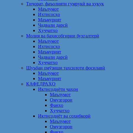
Тиҷорат, фаъолияти гумрукӣ ва ҳуқуқ
Маълумот
Ихтисосҳо
Маъмурият
Ҷадвали дарсӣ
Ҳуҷҷатҳо
Молия ва баҳисобгирии бухгалтерӣ
Маълумот
Ихтисосҳо
Маъмурият
Ҷадвали дарсӣ
Ҳуҷҷатҳо
Шуъбаи омӯзиши таҳсилоти фосилавӣ
Маълумот
Маъмурият
КАФЕДРАҲО
Иқтисодиёти ҷаҳон
Маълумот
Омузгорон
Фанҳо
Ҳуҷҷатҳо
Иқтисодиёт ва соҳибкорӣ
Маълумот
Омузгорон
Фанҳо