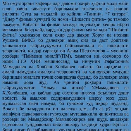
Мо омӯзгорони кафедра дар давоми охири ҳафтаи моҳи майи
соли равон тавассути барномаҳои телевизон ва радиои
вилояти Суғд ва маҳаллӣ, аз қабили «Танин», “7 ситора”,
“Диёр “ филми ҳуҷҷатӣ бо номи «Шикасти фитна»-ро тамошо
намудем. Вобаста ба филми мазкур андешаҳои хешро иброз
менамоем. Бояд қайд кард, ки дар филми мустанади “Шикасти
фитна” ҳодисаҳои соли охир дар шаҳри Хоруғ ва ноҳияи
Рушони ВМКБ бо далелҳои амиқ оид ба даст доштани
ташкилотти ғайриҳукумати байналмилалӣ ва ташкилоти
террористӣ, ки дар саргаҳи он Алим Шерзамонов – муовини
роҳбари “Паймони миллӣ”(ПМ), ҳамагон ин созмонро бо
номи ТТЭ ҲНИ мешиносанд ва инчунин Улфатхоним
Мамадшоев ва Холбаш Холбашев вобаста ба тарҳрезӣ ва
амалӣ намудани амалҳои террористӣ ва ҷиноятҳои мудҳиш
бар зидди миллати тоҷик содиршуда буданд, бо далелҳои амиқ
намоиш дода шуд. Аз ҷониби роҳбари ташкилоти
ғайриҳукуматии “Номус ва инсоф” У.Мамадшоев ва
Х.Холбашев, ки қаблан дар сохтори низоми фаъолият дошт
вобаста ба амалхои содирнамудашон шарҳу эзоҳ дода,
мушахассан баён намуда, бо гунохои худ иқрор шудаанд.
Воқеан бе назардошти ин далелҳо ҳам, рӯз аз рӯз ҷеҳраи
манфури саркардагони гуруҳҳои муташаккили ҷиноятпеша ва
роҳбари он Мамадбокир Мамадбоқиров аён шуда, ақидаҳои
ғаразонаю тундравонаи онҳо ошкору тасдиқи худро ёфтааст.
Бори дигар ба пайравони гуруҳҳои муташаккили ҷиноятӣ ва