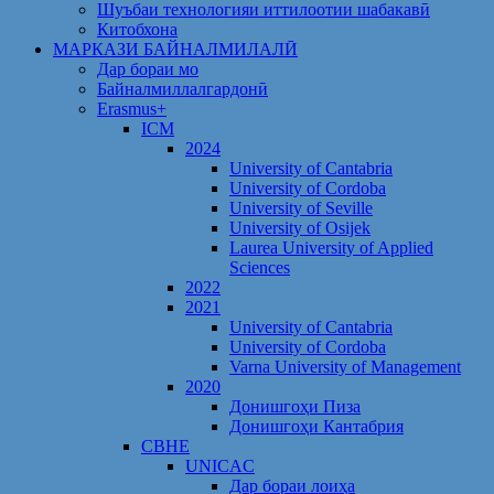
Шуъбаи технологияи иттилоотии шабакавӣ
Китобхона
МАРКАЗИ БАЙНАЛМИЛАЛӢ
Дар бораи мо
Байналмиллалгардонӣ
Erasmus+
ICM
2024
University of Cantabria
University of Cordoba
University of Seville
University of Osijek
Laurea University of Applied
Sciences
2022
2021
University of Cantabria
University of Cordoba
Varna University of Management
2020
Донишгоҳи Пиза
Донишгоҳи Кантабрия
CBHE
UNICAC
Дар бораи лоиҳа