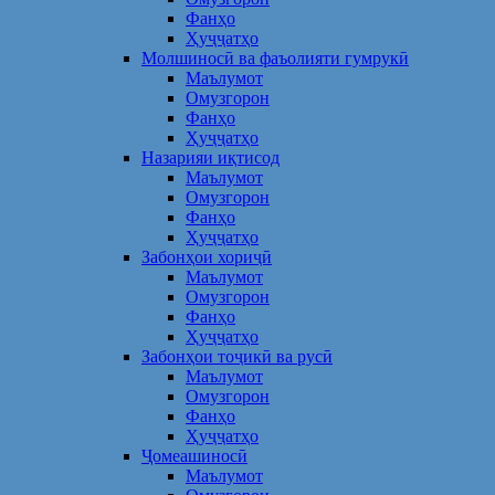
Фанҳо
Ҳуҷҷатҳо
Молшиносӣ ва фаъолияти гумрукӣ
Маълумот
Омузгорон
Фанҳо
Ҳуҷҷатҳо
Назарияи иқтисод
Маълумот
Омузгорон
Фанҳо
Ҳуҷҷатҳо
Забонҳои хориҷӣ
Маълумот
Омузгорон
Фанҳо
Ҳуҷҷатҳо
Забонҳои тоҷикӣ ва русӣ
Маълумот
Омузгорон
Фанҳо
Ҳуҷҷатҳо
Ҷомеашиносӣ
Маълумот