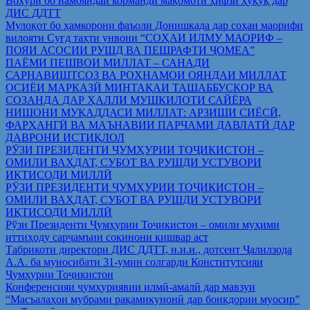
Вохўрӣ бо намояндаи корманди мақомоти ҳифзи ҳуқуқ дар
ДИС ДДТТ
Мулоқот бо ҳамкорони фаъоли Донишкада дар соҳаи маорифи
вилояти Суғд таҳти унвони “СОҲАИ ИЛМУ МАОРИФ –
ПОЯИ АСОСИИ РУШД ВА ПЕШРАФТИ ҶОМЕА”
ПАЁМИ ПЕШВОИ МИЛЛАТ – САНАДИ
САРНАВИШТСОЗ ВА РОҲНАМОИ ОЯНДАИ МИЛЛАТ
ОСИЁИ МАРКАЗӢ МИНТАҚАИ ТАШАББУСКОР ВА
СОЗАНДА ДАР ҲАЛЛИ МУШКИЛОТИ САЙЁРА
НИШОНИ МУҚАДДАСИ МИЛЛАТ: АРЗИШИ СИЁСӢ,
ФАРҲАНГӢ ВА МАЪНАВИИ ПАРЧАМИ ДАВЛАТӢ ДАР
ДАВРОНИ ИСТИҚЛОЛ
РӮЗИ ПРЕЗИДЕНТИ ҶУМҲУРИИ ТОҶИКИСТОН –
ОМИЛИ ВАҲДАТ, СУБОТ ВА РУШДИ УСТУВОРИ
ИҚТИСОДИ МИЛЛӢ
РӮЗИ ПРЕЗИДЕНТИ ҶУМҲУРИИ ТОҶИКИСТОН –
ОМИЛИ ВАҲДАТ, СУБОТ ВА РУШДИ УСТУВОРИ
ИҚТИСОДИ МИЛЛӢ
Рўзи Президенти Ҷумҳурии Тоҷикистон – омили муҳими
иттиҳоду сарҷамъии сокинони кишвар аст
Табрикоти директори ДИС ДДТТ, н.и.и., дотсент Ҷалилзода
А.А. ба муносибати 31-умин солгарди Конститутсияи
Ҷумҳурии Тоҷикистон
Конференсияи ҷумҳуриявии илмӣ-амалӣ дар мавзуи
“Масъалаҳои мубрами рақамикунонӣ дар бонкдории муосир”