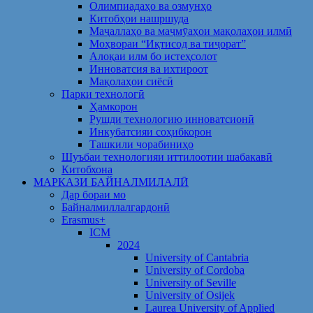
Олимпиадаҳо ва озмунҳо
Китобҳои нашршуда
Маҷаллаҳо ва маҷмӯаҳои мақолаҳои илмӣ
Моҳвораи “Иқтисод ва тиҷорат”
Алоқаи илм бо истеҳсолот
Инноватсия ва ихтироот
Мақолаҳои сиёсӣ
Парки технологӣ
Ҳамкорон
Рушди технологию инноватсионӣ
Инкубатсияи соҳибкорон
Ташкили чорабиниҳо
Шуъбаи технологияи иттилоотии шабакавӣ
Китобхона
МАРКАЗИ БАЙНАЛМИЛАЛӢ
Дар бораи мо
Байналмиллалгардонӣ
Erasmus+
ICM
2024
University of Cantabria
University of Cordoba
University of Seville
University of Osijek
Laurea University of Applied