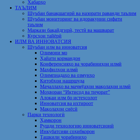
Хабарҳо
ТАЪЛИМ
Шуъбаи банақшагирӣ ва назорати раванди таълим
Шуъбаи мониторинг ва идоракунии сифати
таълим
Маркази бақайдгирӣ, тестӣ ва машварат
Курсҳои тайёрӣ
ИЛМ ВА ИННОВАТСИЯ
Шуъбаи илм ва инноватсия
Олимони мо
Ҳайати кормандон
Конференсияҳо ва чорабиниҳои илмӣ
Маҳфилҳои илмӣ
Олимпиадаҳо ва озмунҳо
Китобҳои нашршуда
Маҷаллаҳо ва маҷмӯаҳои мақолаҳои илмӣ
Моҳвораи “Иқтисод ва тиҷорат”
Алоқаи илм бо истеҳсолот
Инноватсия ва ихтироот
Мақолаҳои сиёсӣ
Парки технологӣ
Ҳамкорон
Рушди технологию инноватсионӣ
Инкубатсияи соҳибкорон
Ташкили чорабиниҳо