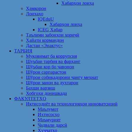
Хабарҳои лоиҳа
Ҳамкорон
Лоихаҳо
IQEduU
Хабарҳои лоиҳа
ICEG Хабар
Таълими забонҳои хориҷӣ
Ҳайати кормандон
Дастаи «Энактус»
ТАРБИЯ
Муқовимат ба коррупсия
Шуъбаи тарбия ва фарҳанг
Шӯъбаи кор бо ҷавонон
Шўрои сарпарастон
Шўрои собиқадорони ҷангу меҳнат
Шӯрои занон ва духтарон
Бахши варзиш
Хобгоҳи донишкада
ФАКУЛТЕТҲО
Иқтисодиёт ва технологияҳои инноватсионӣ
Маълумот
Ихтисосҳо
Маъмурият
Ҷадвали дарсӣ
Ҳуҷҷатҳо