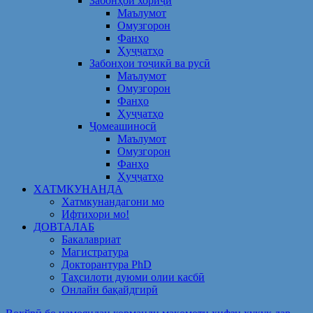
Забонҳои хориҷӣ
Маълумот
Омузгорон
Фанҳо
Ҳуҷҷатҳо
Забонҳои тоҷикӣ ва русӣ
Маълумот
Омузгорон
Фанҳо
Ҳуҷҷатҳо
Ҷомеашиносӣ
Маълумот
Омузгорон
Фанҳо
Ҳуҷҷатҳо
ХАТМКУНАНДА
Хатмкунандагони мо
Ифтихори мо!
ДОВТАЛАБ
Бакалавриат
Магистратура
Докторантура PhD
Таҳсилоти дуюми олии касбӣ
Онлайн бақайдгирӣ