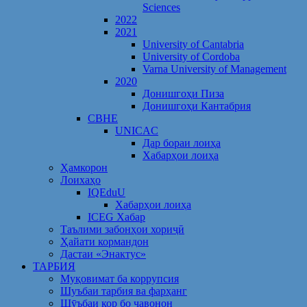
Sciences
2022
2021
University of Cantabria
University of Cordoba
Varna University of Management
2020
Донишгоҳи Пиза
Донишгоҳи Кантабрия
CBHE
UNICAC
Дар бораи лоиҳа
Хабарҳои лоиҳа
Ҳамкорон
Лоихаҳо
IQEduU
Хабарҳои лоиҳа
ICEG Хабар
Таълими забонҳои хориҷӣ
Ҳайати кормандон
Дастаи «Энактус»
ТАРБИЯ
Муқовимат ба коррупсия
Шуъбаи тарбия ва фарҳанг
Шӯъбаи кор бо ҷавонон