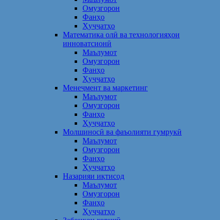
Омузгорон
Фанҳо
Ҳуҷҷатҳо
Математика олӣ ва технологияҳои
инноватсионӣ
Маълумот
Омузгорон
Фанҳо
Ҳуҷҷатҳо
Менеҷмент ва маркетинг
Маълумот
Омузгорон
Фанҳо
Ҳуҷҷатҳо
Молшиносӣ ва фаъолияти гумрукӣ
Маълумот
Омузгорон
Фанҳо
Ҳуҷҷатҳо
Назарияи иқтисод
Маълумот
Омузгорон
Фанҳо
Ҳуҷҷатҳо