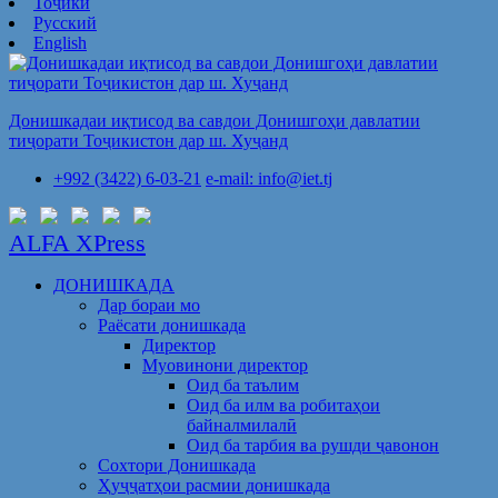
Тоҷикӣ
Русский
English
Донишкадаи иқтисод ва савдои Донишгоҳи давлатии
тиҷорати Тоҷикистон дар ш. Хуҷанд
+992 (3422) 6-03-21
e-mail: info@iet.tj
ALFA XPress
ДОНИШКАДА
Дар бораи мо
Раёсати донишкада
Директор
Муовинони директор
Оид ба таълим
Оид ба илм ва робитаҳои
байналмилалӣ
Оид ба тарбия ва рушди ҷавонон
Сохтори Донишкада
Ҳуҷҷатҳои расмии донишкада