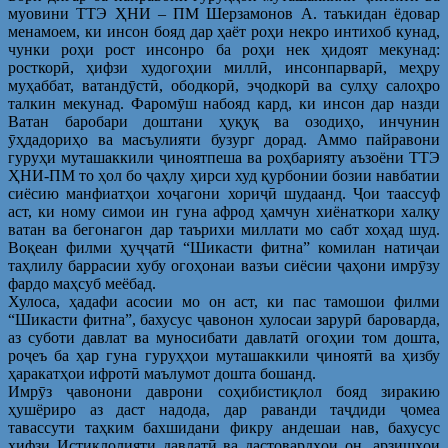
муовини ТТЭ ҲНИ – ПМ Шерзамонов А. таъкидан ёдовар
менамоем, ки инсон бояд дар ҳаёт роҳи некро интихоб кунад,
чунки роҳи рост инсонро ба роҳи нек ҳидоят мекунад:
росткорӣ, ҳифзи худогоҳии миллӣ, инсонпарварӣ, меҳру
муҳаббат, ватандӯстӣ, ободкорӣ, эҷодкорӣ ва сулҳу салоҳро
талкин мекунад. Фаромӯш набояд кард, ки инсон дар назди
Ватан баробари доштани ҳуқуқ ва озодиҳо, инчунин
ӯҳдадориҳо ва масъулияти бузург дорад. Аммо пайравони
гуруҳи муташаккили ҷиноятпеша ва роҳбарияту аъзоёни ТТЭ
ҲНИ-ПМ то ҳол бо ҷаҳлу ҳирси худ қурбонии бозии навбатии
сиёсию манфиатҳои хоҷагони хориҷӣ шудаанд. Ҷои таассуф
аст, ки ному симои ин гуна афрод ҳамчун хиёнаткори халқу
ватан ва бегонагон дар таърихи миллати мо сабт хоҳад шуд.
Воқеан филми ҳуҷҷатӣ “Шикасти фитна” комилан натиҷаи
таҳлилу баррасии хубу огоҳонаи вазъи сиёсии ҷаҳони имрӯзу
фардо маҳсуб меёбад.
Хулоса, ҳадафи асосии мо он аст, ки пас тамошои филми
“Шикасти фитна”, бахусус ҷавонон хулосаи зарурӣ бароварда,
аз суботи давлат ва муносибати давлатӣ огоҳии том дошта,
роҷеъ ба ҳар гуна гуруҳҳои муташаккили ҷиноятӣ ва ҳизбу
ҳаракатҳои ифротӣ маълумот дошта бошанд.
Имрӯз ҷавонони даврони соҳибистиқлол бояд зиракию
ҳушёриро аз даст надода, дар раванди таҷдиди ҷомеа
тавассути таҳким бахшидани фикру андешаи нав, бахусус
ҳифзи Истиқлолияти давлатӣ ва дастовардҳои он, арзишҳои