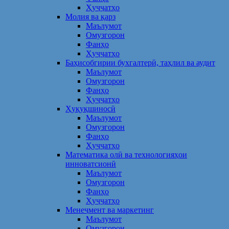
Ҳуҷҷатҳо
Молия ва қарз
Маълумот
Омузгорон
Фанҳо
Ҳуҷҷатҳо
Баҳисобгирии бухгалтерӣ, таҳлил ва аудит
Маълумот
Омузгорон
Фанҳо
Ҳуҷҷатҳо
Ҳуқуқшиносӣ
Маълумот
Омузгорон
Фанҳо
Ҳуҷҷатҳо
Математика олӣ ва технологияҳои
инноватсионӣ
Маълумот
Омузгорон
Фанҳо
Ҳуҷҷатҳо
Менеҷмент ва маркетинг
Маълумот
Омузгорон