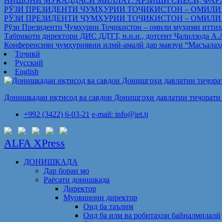
НИШОНИ МУҚАДДАСИ МИЛЛАТ: АРЗИШИ СИЁСӢ, ФАР
РӮЗИ ПРЕЗИДЕНТИ ҶУМҲУРИИ ТОҶИКИСТОН – ОМИЛИ
РӮЗИ ПРЕЗИДЕНТИ ҶУМҲУРИИ ТОҶИКИСТОН – ОМИЛИ
Рўзи Президенти Ҷумҳурии Тоҷикистон – омили муҳими иттиҳ
Табрикоти директори ДИС ДДТТ, н.и.и., дотсент Ҷалилзода А
Конференсияи ҷумҳуриявии илмӣ-амалӣ дар мавзуи “Масъалаҳ
Тоҷикӣ
Русский
English
Донишкадаи иқтисод ва савдои Донишгоҳи давлатии тиҷорати 
+992 (3422) 6-03-21
e-mail: info@iet.tj
ALFA XPress
ДОНИШКАДА
Дар бораи мо
Раёсати донишкада
Директор
Муовинони директор
Оид ба таълим
Оид ба илм ва робитаҳои байналмилалӣ