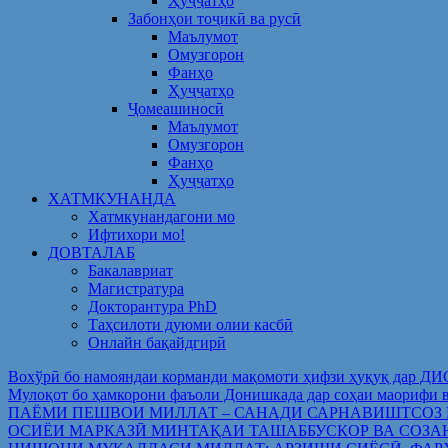
Ҳуҷҷатҳо
Забонҳои тоҷикӣ ва русӣ
Маълумот
Омузгорон
Фанҳо
Ҳуҷҷатҳо
Ҷомеашиносӣ
Маълумот
Омузгорон
Фанҳо
Ҳуҷҷатҳо
ХАТМКУНАНДА
Хатмкунандагони мо
Ифтихори мо!
ДОВТАЛАБ
Бакалавриат
Магистратура
Докторантура PhD
Таҳсилоти дуюми олии касбӣ
Онлайн бақайдгирӣ
Вохўрӣ бо намояндаи корманди мақомоти ҳифзи ҳуқуқ дар Д
Мулоқот бо ҳамкорони фаъоли Донишкада дар соҳаи ма
ПАЁМИ ПЕШВОИ МИЛЛАТ – САНАДИ САРНАВИШТСОЗ
ОСИЁИ МАРКАЗӢ МИНТАҚАИ ТАШАББУСКОР ВА СОЗА