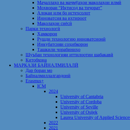
Маҷаллаҳо ва маҷмӯаҳои мақолаҳои илмӣ
Моҳвораи “Иқтисод ва тиҷорат”
Алоқаи илм бо истеҳсолот
Инноватсия ва ихтироот
Мақолаҳои сиёсӣ
Парки технологӣ
Ҳамкорон
Рушди технологию инноватсионӣ
Инкубатсияи соҳибкорон
Ташкили чорабиниҳо
Шуъбаи технологияи иттилоотии шабакавӣ
Китобхона
МАРКАЗИ БАЙНАЛМИЛАЛӢ
Дар бораи мо
Байналмиллалгардонӣ
Erasmus+
ICM
2024
University of Cantabria
University of Cordoba
University of Seville
University of Osijek
Laurea University of Applied Science
2022
2021