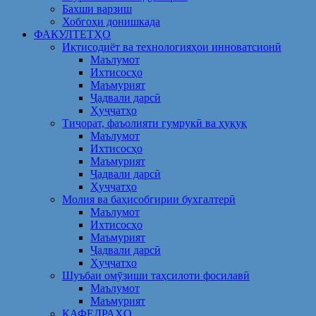
Бахши варзиш
Хобгоҳи донишкада
ФАКУЛТЕТҲО
Иқтисодиёт ва технологияҳои инноватсионӣ
Маълумот
Ихтисосҳо
Маъмурият
Ҷадвали дарсӣ
Ҳуҷҷатҳо
Тиҷорат, фаъолияти гумрукӣ ва ҳуқуқ
Маълумот
Ихтисосҳо
Маъмурият
Ҷадвали дарсӣ
Ҳуҷҷатҳо
Молия ва баҳисобгирии бухгалтерӣ
Маълумот
Ихтисосҳо
Маъмурият
Ҷадвали дарсӣ
Ҳуҷҷатҳо
Шуъбаи омӯзиши таҳсилоти фосилавӣ
Маълумот
Маъмурият
КАФЕДРАҲО