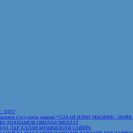
ИС ДДТТ
орифи вилояти Суғд таҳти унвони “СОҲАИ ИЛМУ МАОРИФ –
 ВА РОҲНАМОИ ОЯНДАИ МИЛЛАТ
НДА ДАР ҲАЛЛИ МУШКИЛОТИ САЙЁРА