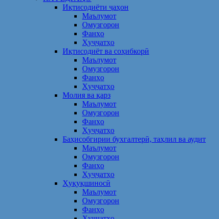
Иқтисодиёти ҷаҳон
Маълумот
Омузгорон
Фанҳо
Ҳуҷҷатҳо
Иқтисодиёт ва соҳибкорӣ
Маълумот
Омузгорон
Фанҳо
Ҳуҷҷатҳо
Молия ва қарз
Маълумот
Омузгорон
Фанҳо
Ҳуҷҷатҳо
Баҳисобгирии бухгалтерӣ, таҳлил ва аудит
Маълумот
Омузгорон
Фанҳо
Ҳуҷҷатҳо
Ҳуқуқшиносӣ
Маълумот
Омузгорон
Фанҳо
Ҳуҷҷатҳо