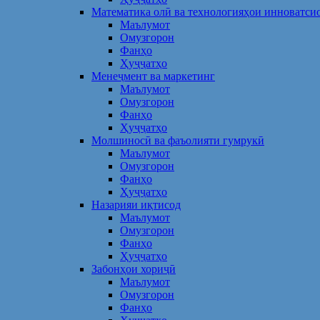
Математика олӣ ва технологияҳои инноватси
Маълумот
Омузгорон
Фанҳо
Ҳуҷҷатҳо
Менеҷмент ва маркетинг
Маълумот
Омузгорон
Фанҳо
Ҳуҷҷатҳо
Молшиносӣ ва фаъолияти гумрукӣ
Маълумот
Омузгорон
Фанҳо
Ҳуҷҷатҳо
Назарияи иқтисод
Маълумот
Омузгорон
Фанҳо
Ҳуҷҷатҳо
Забонҳои хориҷӣ
Маълумот
Омузгорон
Фанҳо