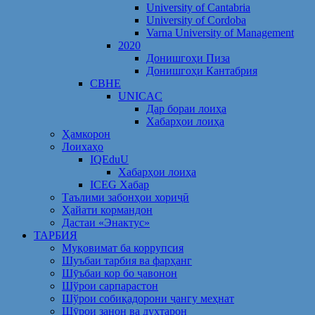
University of Cantabria
University of Cordoba
Varna University of Management
2020
Донишгоҳи Пиза
Донишгоҳи Кантабрия
CBHE
UNICAC
Дар бораи лоиҳа
Хабарҳои лоиҳа
Ҳамкорон
Лоихаҳо
IQEduU
Хабарҳои лоиҳа
ICEG Хабар
Таълими забонҳои хориҷӣ
Ҳайати кормандон
Дастаи «Энактус»
ТАРБИЯ
Муқовимат ба коррупсия
Шуъбаи тарбия ва фарҳанг
Шӯъбаи кор бо ҷавонон
Шўрои сарпарастон
Шўрои собиқадорони ҷангу меҳнат
Шӯрои занон ва духтарон