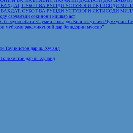
ҲАНГӢ ВА МАЪНАВИИ ПАРЧАМИ ДАВЛАТӢ ДАР ДАВРО
 ВАҲДАТ, СУБОТ ВА РУШДИ УСТУВОРИ ИҚТИСОДИ МИЛ
 ВАҲДАТ, СУБОТ ВА РУШДИ УСТУВОРИ ИҚТИСОДИ МИЛ
оду сарҷамъии сокинони кишвар аст
.А. ба муносибати 31-умин солгарди Конститутсияи Ҷумҳурии Т
ои мубрами рақамикунонӣ дар бонкдории муосир”
Тоҷикистон дар ш. Хуҷанд