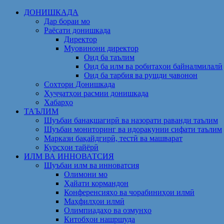
Skip
ДОНИШКАДА
to
Дар бораи мо
content
Раёсати донишкада
Директор
Муовинони директор
Оид ба таълим
Оид ба илм ва робитаҳои байналмилалӣ
Оид ба тарбия ва рушди ҷавонон
Сохтори Донишкада
Ҳуҷҷатҳои расмии донишкада
Хабарҳо
ТАЪЛИМ
Шуъбаи банақшагирӣ ва назорати раванди таълим
Шуъбаи мониторинг ва идоракунии сифати таълим
Маркази бақайдгирӣ, тестӣ ва машварат
Курсҳои тайёрӣ
ИЛМ ВА ИННОВАТСИЯ
Шуъбаи илм ва инноватсия
Олимони мо
Ҳайати кормандон
Конференсияҳо ва чорабиниҳои илмӣ
Маҳфилҳои илмӣ
Олимпиадаҳо ва озмунҳо
Китобҳои нашршуда