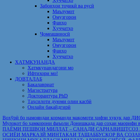
Ҳуҷҷатҳо
Забонҳои тоҷикӣ ва русӣ
Маълумот
Омузгорон
Фанҳо
Ҳуҷҷатҳо
Ҷомеашиносӣ
Маълумот
Омузгорон
Фанҳо
Ҳуҷҷатҳо
ХАТМКУНАНДА
Хатмкунандагони мо
Ифтихори мо!
ДОВТАЛАБ
Бакалавриат
Магистратура
Докторантура PhD
Таҳсилоти дуюми олии касбӣ
Онлайн бақайдгирӣ
Вохўрӣ бо намояндаи корманди мақомоти ҳифзи ҳуқуқ дар Д
Мулоқот бо ҳамкорони фаъоли Донишкада дар соҳаи ма
ПАЁМИ ПЕШВОИ МИЛЛАТ – САНАДИ САРНАВИШТСОЗ
ОСИЁИ МАРКАЗӢ МИНТАҚАИ ТАШАББУСКОР ВА СОЗА