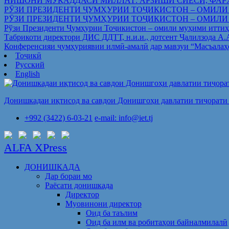
НИШОНИ МУҚАДДАСИ МИЛЛАТ: АРЗИШИ СИЁСӢ, ФАР
РӮЗИ ПРЕЗИДЕНТИ ҶУМҲУРИИ ТОҶИКИСТОН – ОМИЛИ
РӮЗИ ПРЕЗИДЕНТИ ҶУМҲУРИИ ТОҶИКИСТОН – ОМИЛИ
Рўзи Президенти Ҷумҳурии Тоҷикистон – омили муҳими иттиҳ
Табрикоти директори ДИС ДДТТ, н.и.и., дотсент Ҷалилзода А
Конференсияи ҷумҳуриявии илмӣ-амалӣ дар мавзуи “Масъалаҳ
Тоҷикӣ
Русский
English
Донишкадаи иқтисод ва савдои Донишгоҳи давлатии тиҷорати 
+992 (3422) 6-03-21
e-mail: info@iet.tj
ALFA XPress
ДОНИШКАДА
Дар бораи мо
Раёсати донишкада
Директор
Муовинони директор
Оид ба таълим
Оид ба илм ва робитаҳои байналмилалӣ