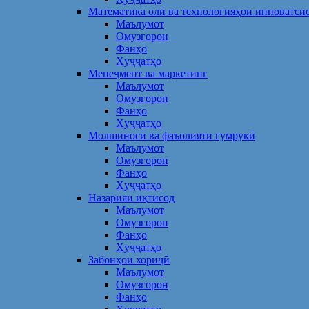
Математика олӣ ва технологияҳои инноватси
Маълумот
Омузгорон
Фанҳо
Ҳуҷҷатҳо
Менеҷмент ва маркетинг
Маълумот
Омузгорон
Фанҳо
Ҳуҷҷатҳо
Молшиносӣ ва фаъолияти гумрукӣ
Маълумот
Омузгорон
Фанҳо
Ҳуҷҷатҳо
Назарияи иқтисод
Маълумот
Омузгорон
Фанҳо
Ҳуҷҷатҳо
Забонҳои хориҷӣ
Маълумот
Омузгорон
Фанҳо