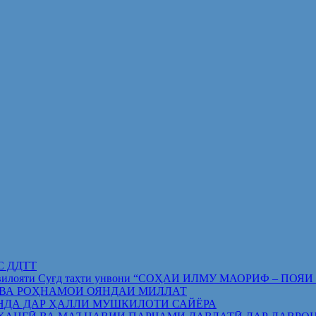
ИС ДДТТ
орифи вилояти Суғд таҳти унвони “СОҲАИ ИЛМУ МАОРИФ –
 ВА РОҲНАМОИ ОЯНДАИ МИЛЛАТ
НДА ДАР ҲАЛЛИ МУШКИЛОТИ САЙЁРА