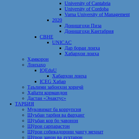
University of Cantabria
University of Cordoba
Varna University of Management
2020
Донишгоҳи Пиза
Донишгоҳи Кантабрия
CBHE
UNICAC
Дар бораи лоиҳа
Хабарҳои лоиҳа
Ҳамкорон
Лоихаҳо
IQEduU
Хабарҳои лоиҳа
ICEG Хабар
Таълими забонҳои хориҷӣ
Ҳайати кормандон
Дастаи «Энактус»
ТАРБИЯ
Муқовимат ба коррупсия
Шуъбаи тарбия ва фарҳанг
Шӯъбаи кор бо ҷавонон
Шўрои сарпарастон
Шўрои собиқадорони ҷангу меҳнат
Шӯрои занон ва духтарон