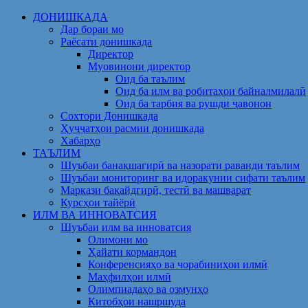
Skip
ДОНИШКАДА
to
Дар бораи мо
content
Раёсати донишкада
Директор
Муовинони директор
Оид ба таълим
Оид ба илм ва робитаҳои байналмилалӣ
Оид ба тарбия ва рушди ҷавонон
Сохтори Донишкада
Ҳуҷҷатҳои расмии донишкада
Хабарҳо
ТАЪЛИМ
Шуъбаи банақшагирӣ ва назорати раванди таълим
Шуъбаи мониторинг ва идоракунии сифати таълим
Маркази бақайдгирӣ, тестӣ ва машварат
Курсҳои тайёрӣ
ИЛМ ВА ИННОВАТСИЯ
Шуъбаи илм ва инноватсия
Олимони мо
Ҳайати кормандон
Конференсияҳо ва чорабиниҳои илмӣ
Маҳфилҳои илмӣ
Олимпиадаҳо ва озмунҳо
Китобҳои нашршуда