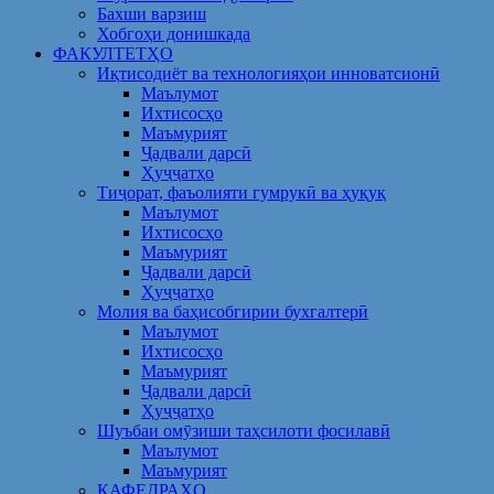
Бахши варзиш
Хобгоҳи донишкада
ФАКУЛТЕТҲО
Иқтисодиёт ва технологияҳои инноватсионӣ
Маълумот
Ихтисосҳо
Маъмурият
Ҷадвали дарсӣ
Ҳуҷҷатҳо
Тиҷорат, фаъолияти гумрукӣ ва ҳуқуқ
Маълумот
Ихтисосҳо
Маъмурият
Ҷадвали дарсӣ
Ҳуҷҷатҳо
Молия ва баҳисобгирии бухгалтерӣ
Маълумот
Ихтисосҳо
Маъмурият
Ҷадвали дарсӣ
Ҳуҷҷатҳо
Шуъбаи омӯзиши таҳсилоти фосилавӣ
Маълумот
Маъмурият
КАФЕДРАҲО