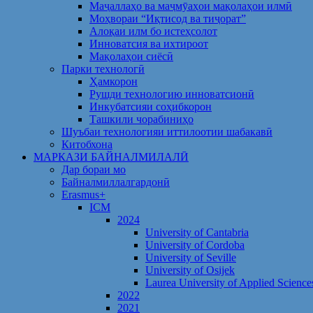
Маҷаллаҳо ва маҷмӯаҳои мақолаҳои илмӣ
Моҳвораи “Иқтисод ва тиҷорат”
Алоқаи илм бо истеҳсолот
Инноватсия ва ихтироот
Мақолаҳои сиёсӣ
Парки технологӣ
Ҳамкорон
Рушди технологию инноватсионӣ
Инкубатсияи соҳибкорон
Ташкили чорабиниҳо
Шуъбаи технологияи иттилоотии шабакавӣ
Китобхона
МАРКАЗИ БАЙНАЛМИЛАЛӢ
Дар бораи мо
Байналмиллалгардонӣ
Erasmus+
ICM
2024
University of Cantabria
University of Cordoba
University of Seville
University of Osijek
Laurea University of Applied Science
2022
2021