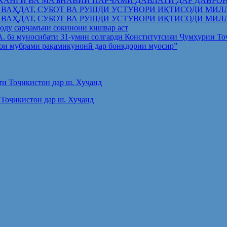
ҲАНГӢ ВА МАЪНАВИИ ПАРЧАМИ ДАВЛАТӢ ДАР ДАВРО
 ВАҲДАТ, СУБОТ ВА РУШДИ УСТУВОРИ ИҚТИСОДИ МИЛ
 ВАҲДАТ, СУБОТ ВА РУШДИ УСТУВОРИ ИҚТИСОДИ МИЛ
оду сарҷамъии сокинони кишвар аст
.А. ба муносибати 31-умин солгарди Конститутсияи Ҷумҳурии Т
ои мубрами рақамикунонӣ дар бонкдории муосир”
Тоҷикистон дар ш. Хуҷанд