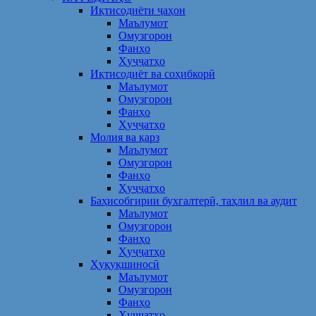
Иқтисодиёти ҷаҳон
Маълумот
Омузгорон
Фанҳо
Ҳуҷҷатҳо
Иқтисодиёт ва соҳибкорӣ
Маълумот
Омузгорон
Фанҳо
Ҳуҷҷатҳо
Молия ва қарз
Маълумот
Омузгорон
Фанҳо
Ҳуҷҷатҳо
Баҳисобгирии бухгалтерӣ, таҳлил ва аудит
Маълумот
Омузгорон
Фанҳо
Ҳуҷҷатҳо
Ҳуқуқшиносӣ
Маълумот
Омузгорон
Фанҳо
Ҳуҷҷатҳо