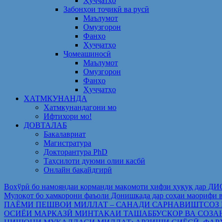
Ҳуҷҷатҳо
Забонҳои тоҷикӣ ва русӣ
Маълумот
Омузгорон
Фанҳо
Ҳуҷҷатҳо
Ҷомеашиносӣ
Маълумот
Омузгорон
Фанҳо
Ҳуҷҷатҳо
ХАТМКУНАНДА
Хатмкунандагони мо
Ифтихори мо!
ДОВТАЛАБ
Бакалавриат
Магистратура
Докторантура PhD
Таҳсилоти дуюми олии касбӣ
Онлайн бақайдгирӣ
Вохўрӣ бо намояндаи корманди мақомоти ҳифзи ҳуқуқ дар Д
Мулоқот бо ҳамкорони фаъоли Донишкада дар соҳаи ма
ПАЁМИ ПЕШВОИ МИЛЛАТ – САНАДИ САРНАВИШТСОЗ
ОСИЁИ МАРКАЗӢ МИНТАҚАИ ТАШАББУСКОР ВА СОЗА