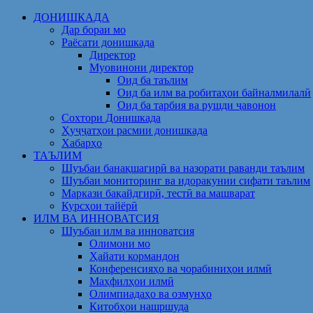
Skip
ДОНИШКАДА
to
Дар бораи мо
content
Раёсати донишкада
Директор
Муовинони директор
Оид ба таълим
Оид ба илм ва робитаҳои байналмилалӣ
Оид ба тарбия ва рушди ҷавонон
Сохтори Донишкада
Ҳуҷҷатҳои расмии донишкада
Хабарҳо
ТАЪЛИМ
Шуъбаи банақшагирӣ ва назорати раванди таълим
Шуъбаи мониторинг ва идоракунии сифати таълим
Маркази бақайдгирӣ, тестӣ ва машварат
Курсҳои тайёрӣ
ИЛМ ВА ИННОВАТСИЯ
Шуъбаи илм ва инноватсия
Олимони мо
Ҳайати кормандон
Конференсияҳо ва чорабиниҳои илмӣ
Маҳфилҳои илмӣ
Олимпиадаҳо ва озмунҳо
Китобҳои нашршуда