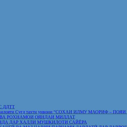
ИС ДДТТ
орифи вилояти Суғд таҳти унвони “СОҲАИ ИЛМУ МАОРИФ –
 ВА РОҲНАМОИ ОЯНДАИ МИЛЛАТ
НДА ДАР ҲАЛЛИ МУШКИЛОТИ САЙЁРА