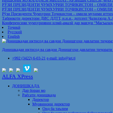
НИШОНИ МУҚАДДАСИ МИЛЛАТ: АРЗИШИ СИЁСӢ, ФАР
РӮЗИ ПРЕЗИДЕНТИ ҶУМҲУРИИ ТОҶИКИСТОН – ОМИЛИ
РӮЗИ ПРЕЗИДЕНТИ ҶУМҲУРИИ ТОҶИКИСТОН – ОМИЛИ
Рўзи Президенти Ҷумҳурии Тоҷикистон – омили муҳими иттиҳ
Табрикоти директори ДИС ДДТТ, н.и.и., дотсент Ҷалилзода А
Конференсияи ҷумҳуриявии илмӣ-амалӣ дар мавзуи “Масъалаҳ
Тоҷикӣ
Русский
English
Донишкадаи иқтисод ва савдои Донишгоҳи давлатии тиҷорати 
+992 (3422) 6-03-21
e-mail: info@iet.tj
ALFA XPress
ДОНИШКАДА
Дар бораи мо
Раёсати донишкада
Директор
Муовинони директор
Оид ба таълим