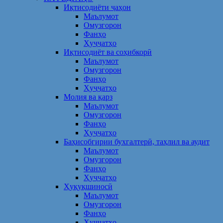
Иқтисодиёти ҷаҳон
Маълумот
Омузгорон
Фанҳо
Ҳуҷҷатҳо
Иқтисодиёт ва соҳибкорӣ
Маълумот
Омузгорон
Фанҳо
Ҳуҷҷатҳо
Молия ва қарз
Маълумот
Омузгорон
Фанҳо
Ҳуҷҷатҳо
Баҳисобгирии бухгалтерӣ, таҳлил ва аудит
Маълумот
Омузгорон
Фанҳо
Ҳуҷҷатҳо
Ҳуқуқшиносӣ
Маълумот
Омузгорон
Фанҳо
Ҳуҷҷатҳо