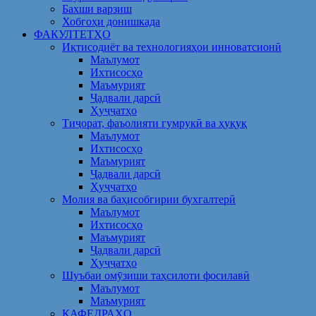
Бахши варзиш
Хобгоҳи донишкада
ФАКУЛТЕТҲО
Иқтисодиёт ва технологияҳои инноватсионӣ
Маълумот
Ихтисосҳо
Маъмурият
Ҷадвали дарсӣ
Ҳуҷҷатҳо
Тиҷорат, фаъолияти гумрукӣ ва ҳуқуқ
Маълумот
Ихтисосҳо
Маъмурият
Ҷадвали дарсӣ
Ҳуҷҷатҳо
Молия ва баҳисобгирии бухгалтерӣ
Маълумот
Ихтисосҳо
Маъмурият
Ҷадвали дарсӣ
Ҳуҷҷатҳо
Шуъбаи омӯзиши таҳсилоти фосилавӣ
Маълумот
Маъмурият
КАФЕДРАҲО