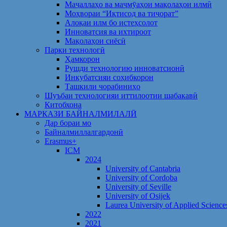
Маҷаллаҳо ва маҷмӯаҳои мақолаҳои илмӣ
Моҳвораи “Иқтисод ва тиҷорат”
Алоқаи илм бо истеҳсолот
Инноватсия ва ихтироот
Мақолаҳои сиёсӣ
Парки технологӣ
Ҳамкорон
Рушди технологию инноватсионӣ
Инкубатсияи соҳибкорон
Ташкили чорабиниҳо
Шуъбаи технологияи иттилоотии шабакавӣ
Китобхона
МАРКАЗИ БАЙНАЛМИЛАЛӢ
Дар бораи мо
Байналмиллалгардонӣ
Erasmus+
ICM
2024
University of Cantabria
University of Cordoba
University of Seville
University of Osijek
Laurea University of Applied Science
2022
2021