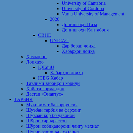
University of Cantabria
University of Cordoba
Varna University of Management
2020
Донишгоҳи Пиза
Донишгоҳи Кантабрия
CBHE
UNICAC
Дар бораи лоиҳа
Хабарҳои лоиҳа
Ҳамкорон
Лоихаҳо
IQEduU
Хабарҳои лоиҳа
ICEG Хабар
Таълими забонҳои хориҷӣ
Ҳайати кормандон
Дастаи «Энактус»
ТАРБИЯ
Муқовимат ба коррупсия
Шуъбаи тарбия ва фарҳанг
Шӯъбаи кор бо ҷавонон
Шўрои сарпарастон
Шўрои собиқадорони ҷангу меҳнат
Шӯрои занон ва духтарон