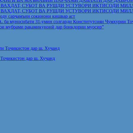
ҲАНГӢ ВА МАЪНАВИИ ПАРЧАМИ ДАВЛАТӢ ДАР ДАВРО
 ВАҲДАТ, СУБОТ ВА РУШДИ УСТУВОРИ ИҚТИСОДИ МИЛ
 ВАҲДАТ, СУБОТ ВА РУШДИ УСТУВОРИ ИҚТИСОДИ МИЛ
оду сарҷамъии сокинони кишвар аст
.А. ба муносибати 31-умин солгарди Конститутсияи Ҷумҳурии Т
ои мубрами рақамикунонӣ дар бонкдории муосир”
Тоҷикистон дар ш. Хуҷанд