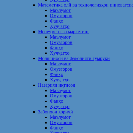
Математика олӣ ва технологияҳои инноватси
Маълумот
Омузгорон
Фанҳо
Ҳуҷҷатҳо
Менеҷмент ва маркетинг
Маълумот
Омузгорон
Фанҳо
Ҳуҷҷатҳо
Молшиносӣ ва фаъолияти гумрукӣ
Маълумот
Омузгорон
Фанҳо
Ҳуҷҷатҳо
Назарияи иқтисод
Маълумот
Омузгорон
Фанҳо
Ҳуҷҷатҳо
Забонҳои хориҷӣ
Маълумот
Омузгорон
Фанҳо