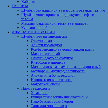
Хабарҳо
ТАЪЛИМ
Шуъбаи банақшагирӣ ва назорати раванди таълим
Шуъбаи мониторинг ва идоракунии сифати
таълим
Маркази бақайдгирӣ, тестӣ ва машварат
Курсҳои тайёрӣ
ИЛМ ВА ИННОВАТСИЯ
Шуъбаи илм ва инноватсия
Олимони мо
Ҳайати кормандон
Конференсияҳо ва чорабиниҳои илмӣ
Маҳфилҳои илмӣ
Олимпиадаҳо ва озмунҳо
Китобҳои нашршуда
Маҷаллаҳо ва маҷмӯаҳои мақолаҳои илмӣ
Моҳвораи “Иқтисод ва тиҷорат”
Алоқаи илм бо истеҳсолот
Инноватсия ва ихтироот
Мақолаҳои сиёсӣ
Парки технологӣ
Ҳамкорон
Рушди технологию инноватсионӣ
Инкубатсияи соҳибкорон
Ташкили чорабиниҳо