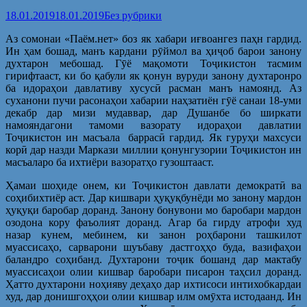
18.01.2019
18.01.2019
Без рубрики
Аз сомонаи «Паём.нет» боз як хабари иғвоангез паҳн гардид.
Ин ҳам бошад, манъ кардани рӯймол ва ҳиҷоб барои занону
духтарон мебошад. Гӯё мақомоти Тоҷикистон тасмим
гирифтааст, ки бо қабули як қонун вуруди занону духтаронро
ба идораҳои давлативу хусусӣ расман манъ намоянд. Аз
суханони пучи расонаҳои хабарии наҳзатиён гӯё санаи 18-уми
декабр дар мизи мудаввар, дар Душанбе бо ширкати
намояндагони тамоми вазорату идораҳои давлатии
Тоҷикистон ин масъала баррасӣ гардид. Як гуруҳи махсуси
корӣ дар назди Маркази миллии қонунгузории Тоҷикистон ин
масъаларо ба ихтиёри вазоратҳо гузоштааст.
Ҳамаи шоҳиде онем, ки Тоҷикистон давлати демократӣ ва
соҳибихтиёр аст. Дар кишвари ҳуқуқбунёди мо занону мардон
ҳуқуқи баробар доранд. Занону бонувони мо баробари мардон
озодона кору фаъолият доранд. Агар ба гирду атрофи худ
назар кунем, мебинем, ки занон роҳбарони ташкилот
муассисаҳо, сарварони шуъбаву дастгоҳҳо буда, вазифаҳои
баландро соҳибанд. Духтарони тоҷик бошанд дар мактабу
муассисаҳои олии кишвар баробари писарон таҳсил доранд.
Ҳатто духтарони ноҳияву деҳаҳо дар ихтисоси интихобкардаи
худ, дар донишгоҳҳои олии кишвар илм омӯхта истодаанд. Ин