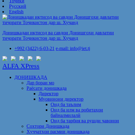
Тоҷикӣ
Русский
English
Донишкадаи иқтисод ва савдои Донишгоҳи давлатии
тиҷорати Тоҷикистон дар ш. Хуҷанд
+992 (3422) 6-03-21
e-mail: info@iet.tj
ALFA XPress
ДОНИШКАДА
Дар бораи мо
Раёсати донишкада
Директор
Муовинони директор
Оид ба таълим
Оид ба илм ва робитаҳои
байналмилалӣ
Оид ба тарбия ва рушди ҷавонон
Сохтори Донишкада
Ҳуҷҷатҳои расмии донишкада