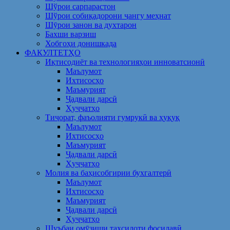
Шўрои сарпарастон
Шўрои собиқадорони ҷангу меҳнат
Шӯрои занон ва духтарон
Бахши варзиш
Хобгоҳи донишкада
ФАКУЛТЕТҲО
Иқтисодиёт ва технологияҳои инноватсионӣ
Маълумот
Ихтисосҳо
Маъмурият
Ҷадвали дарсӣ
Ҳуҷҷатҳо
Тиҷорат, фаъолияти гумрукӣ ва ҳуқуқ
Маълумот
Ихтисосҳо
Маъмурият
Ҷадвали дарсӣ
Ҳуҷҷатҳо
Молия ва баҳисобгирии бухгалтерӣ
Маълумот
Ихтисосҳо
Маъмурият
Ҷадвали дарсӣ
Ҳуҷҷатҳо
Шуъбаи омӯзиши таҳсилоти фосилавӣ