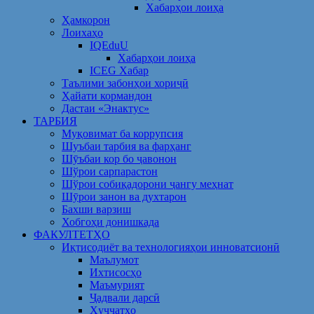
Хабарҳои лоиҳа
Ҳамкорон
Лоихаҳо
IQEduU
Хабарҳои лоиҳа
ICEG Хабар
Таълими забонҳои хориҷӣ
Ҳайати кормандон
Дастаи «Энактус»
ТАРБИЯ
Муқовимат ба коррупсия
Шуъбаи тарбия ва фарҳанг
Шӯъбаи кор бо ҷавонон
Шўрои сарпарастон
Шўрои собиқадорони ҷангу меҳнат
Шӯрои занон ва духтарон
Бахши варзиш
Хобгоҳи донишкада
ФАКУЛТЕТҲО
Иқтисодиёт ва технологияҳои инноватсионӣ
Маълумот
Ихтисосҳо
Маъмурият
Ҷадвали дарсӣ
Ҳуҷҷатҳо