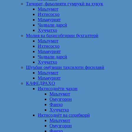
Тиҷорат, фаъолияти гумрукӣ ва ҳуқуқ
Маълумот
Ихтисосҳо
Маъмурият
Ҷадвали дарсӣ
Ҳуҷҷатҳо
Молия ва баҳисобгирии бухгалтерӣ
Маълумот
Ихтисосҳо
Маъмурият
Ҷадвали дарсӣ
Ҳуҷҷатҳо
Шуъбаи омӯзиши таҳсилоти фосилавӣ
Маълумот
Маъмурият
КАФЕДРАҲО
Иқтисодиёти ҷаҳон
Маълумот
Омузгорон
Фанҳо
Ҳуҷҷатҳо
Иқтисодиёт ва соҳибкорӣ
Маълумот
Омузгорон
Фанҳо