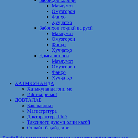
Забонҳои хориҷӣ
Маълумот
Омузгорон
Фанҳо
Ҳуҷҷатҳо
Забонҳои тоҷикӣ ва русӣ
Маълумот
Омузгорон
Фанҳо
Ҳуҷҷатҳо
Ҷомеашиносӣ
Маълумот
Омузгорон
Фанҳо
Ҳуҷҷатҳо
ХАТМКУНАНДА
Хатмкунандагони мо
Ифтихори мо!
ДОВТАЛАБ
Бакалавриат
Магистратура
Докторантура PhD
Таҳсилоти дуюми олии касбӣ
Онлайн бақайдгирӣ