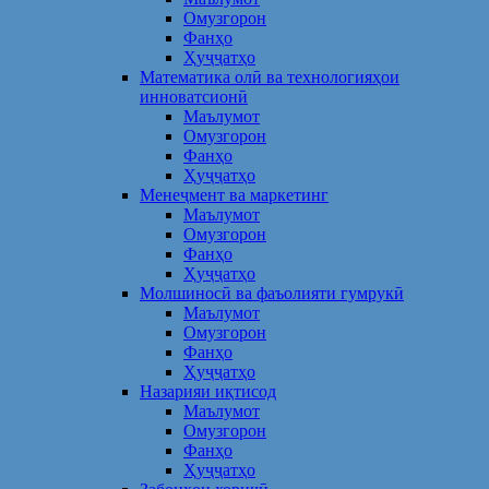
Омузгорон
Фанҳо
Ҳуҷҷатҳо
Математика олӣ ва технологияҳои
инноватсионӣ
Маълумот
Омузгорон
Фанҳо
Ҳуҷҷатҳо
Менеҷмент ва маркетинг
Маълумот
Омузгорон
Фанҳо
Ҳуҷҷатҳо
Молшиносӣ ва фаъолияти гумрукӣ
Маълумот
Омузгорон
Фанҳо
Ҳуҷҷатҳо
Назарияи иқтисод
Маълумот
Омузгорон
Фанҳо
Ҳуҷҷатҳо