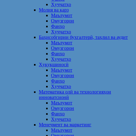
Ҳуҷҷатҳо
Молия ва қарз
Маълумот
Омузгорон
Фанҳо
Ҳуҷҷатҳо
Баҳисобгирии бухгалтерӣ, таҳлил ва аудит
Маълумот
Омузгорон
Фанҳо
Ҳуҷҷатҳо
Ҳуқуқшиносӣ
Маълумот
Омузгорон
Фанҳо
Ҳуҷҷатҳо
Математика олӣ ва технологияҳои
инноватсионӣ
Маълумот
Омузгорон
Фанҳо
Ҳуҷҷатҳо
Менеҷмент ва маркетинг
Маълумот
Омузгорон