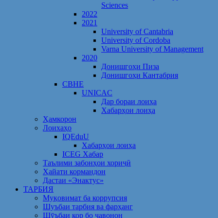
Sciences
2022
2021
University of Cantabria
University of Cordoba
Varna University of Management
2020
Донишгоҳи Пиза
Донишгоҳи Кантабрия
CBHE
UNICAC
Дар бораи лоиҳа
Хабарҳои лоиҳа
Ҳамкорон
Лоихаҳо
IQEduU
Хабарҳои лоиҳа
ICEG Хабар
Таълими забонҳои хориҷӣ
Ҳайати кормандон
Дастаи «Энактус»
ТАРБИЯ
Муқовимат ба коррупсия
Шуъбаи тарбия ва фарҳанг
Шӯъбаи кор бо ҷавонон