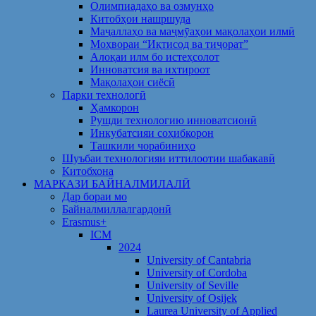
Олимпиадаҳо ва озмунҳо
Китобҳои нашршуда
Маҷаллаҳо ва маҷмӯаҳои мақолаҳои илмӣ
Моҳвораи “Иқтисод ва тиҷорат”
Алоқаи илм бо истеҳсолот
Инноватсия ва ихтироот
Мақолаҳои сиёсӣ
Парки технологӣ
Ҳамкорон
Рушди технологию инноватсионӣ
Инкубатсияи соҳибкорон
Ташкили чорабиниҳо
Шуъбаи технологияи иттилоотии шабакавӣ
Китобхона
МАРКАЗИ БАЙНАЛМИЛАЛӢ
Дар бораи мо
Байналмиллалгардонӣ
Erasmus+
ICM
2024
University of Cantabria
University of Cordoba
University of Seville
University of Osijek
Laurea University of Applied