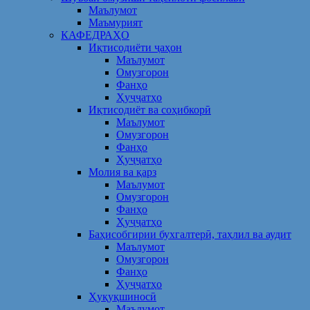
Маълумот
Маъмурият
КАФЕДРАҲО
Иқтисодиёти ҷаҳон
Маълумот
Омузгорон
Фанҳо
Ҳуҷҷатҳо
Иқтисодиёт ва соҳибкорӣ
Маълумот
Омузгорон
Фанҳо
Ҳуҷҷатҳо
Молия ва қарз
Маълумот
Омузгорон
Фанҳо
Ҳуҷҷатҳо
Баҳисобгирии бухгалтерӣ, таҳлил ва аудит
Маълумот
Омузгорон
Фанҳо
Ҳуҷҷатҳо
Ҳуқуқшиносӣ
Маълумот