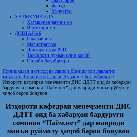
Омузгорон
Фанҳо
Ҳуҷҷатҳо
ХАТМКУНАНДА
Хатмкунандагони мо
Ифтихори мо!
ДОВТАЛАБ
Бакалавриат
Магистратура
Докторантура PhD
Таҳсилоти дуюми олии касбӣ
Онлайн бақайдгирӣ
Донишкадаи иқтисод ва савдои Донишгоҳи давлатии
тиҷорати Тоҷикистон дар ш. Хуҷанд
>
Без рубрики
>
Изҳороти кафедраи менеҷменти ДИС ДДТТ оид ба хабарҳои
бардуруғи сомонаи “Паём.нет” дар мавриди манъи рӯймолу
ҳиҷоб барои бонувон
Изҳороти кафедраи менеҷменти ДИС
ДДТТ оид ба хабарҳои бардуруғи
сомонаи “Паём.нет” дар мавриди
манъи рӯймолу ҳиҷоб барои бонувон