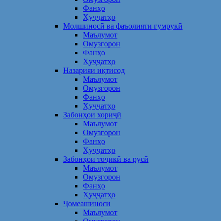
Фанҳо
Ҳуҷҷатҳо
Молшиносӣ ва фаъолияти гумрукӣ
Маълумот
Омузгорон
Фанҳо
Ҳуҷҷатҳо
Назарияи иқтисод
Маълумот
Омузгорон
Фанҳо
Ҳуҷҷатҳо
Забонҳои хориҷӣ
Маълумот
Омузгорон
Фанҳо
Ҳуҷҷатҳо
Забонҳои тоҷикӣ ва русӣ
Маълумот
Омузгорон
Фанҳо
Ҳуҷҷатҳо
Ҷомеашиносӣ
Маълумот