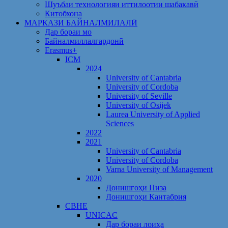
Шуъбаи технологияи иттилоотии шабакавӣ
Китобхона
МАРКАЗИ БАЙНАЛМИЛАЛӢ
Дар бораи мо
Байналмиллалгардонӣ
Erasmus+
ICM
2024
University of Cantabria
University of Cordoba
University of Seville
University of Osijek
Laurea University of Applied
Sciences
2022
2021
University of Cantabria
University of Cordoba
Varna University of Management
2020
Донишгоҳи Пиза
Донишгоҳи Кантабрия
CBHE
UNICAC
Дар бораи лоиҳа