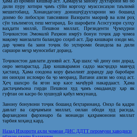
ҳама аз оромии кишвар аст. Ҳамарӯза занону духтарони мо бо
дили пуру хотири ҷамъ сӯйи коргоҳу муассисаҳои таълимӣ
мешитобанд. Хонандагону донишҷӯдухтарони мо бошанд
доимо бо либосҳои тавсиявии Вазорати маориф ва илм роҳ
сӯи таълимгоҳ пеш мегиранд. Бо шарофати Асосгузори сулҳу
ваҳдати миллӣ, Пешвои миллат, Президенти Ҷумҳурии
Тоҷикистон Эмомалӣ Раҳмон имрӯз бонуи тоҷик дар ҷомеа
мақому манзалати баландро соҳиб аст. Дар кишвари озоди мо,
дар ҷомеа ба зани тоҷик бо эҳтироми беандоза ва дили
саршори меҳр муносибат доранд.
Тоҷикистон давлати дунявӣ аст. Ҳар шахс чӣ дину оин дорад,
онро мепарастад. Дар кишварамон садҳо масҷидҳо мавҷуд
ҳастанд. Ҳама озодона кору фаъолият доранду дар баробари
ин оинҳои исломро ба ҷо меоранд. Ватани азизи мо озод аст.
Ҳеҷ шахсро ба ягон кор касе маҷбурӣ накардааст. Ҳама
дастаҷамъона гирди Пешвои худ ҷамъ омадаанду ҳар як
гуфтаи он касро бо хушнудӣ қабул мекунанд.
Занону бонувони тоҷик бошанд беҳтаринанд. Онҳо ба қадри
давлат ва сарҷамъии миллат, оилаи ободи худ расида,
фарзандони фарзонаро ба монанди қаҳрамонони миллат
тарбия хоҳанд кард.
Post
Предыдущая
Назад
Изҳороти аҳли ҷомеаи ДИС ДДТТ перомуни ҳаводиси
запись:
рӯзҳои охири Бадахшон