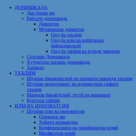
Skip
ДОНИШКАДА
to
Дар бораи мо
content
Раёсати донишкада
Директор
Муовинони директор
Оид ба таълим
Оид ба илм ва робитаҳои
байналмилалӣ
Оид ба тарбия ва рушди ҷавонон
Сохтори Донишкада
Ҳуҷҷатҳои расмии донишкада
Хабарҳо
ТАЪЛИМ
Шуъбаи банақшагирӣ ва назорати раванди таълим
Шуъбаи мониторинг ва идоракунии сифати
таълим
Маркази бақайдгирӣ, тестӣ ва машварат
Курсҳои тайёрӣ
ИЛМ ВА ИННОВАТСИЯ
Шуъбаи илм ва инноватсия
Олимони мо
Ҳайати кормандон
Конференсияҳо ва чорабиниҳои илмӣ
Маҳфилҳои илмӣ