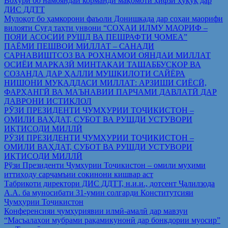
Вохўрӣ бо намояндаи корманди мақомоти ҳифзи ҳуқуқ дар
ДИС ДДТТ
Мулоқот бо ҳамкорони фаъоли Донишкада дар соҳаи маорифи
вилояти Суғд таҳти унвони “СОҲАИ ИЛМУ МАОРИФ –
ПОЯИ АСОСИИ РУШД ВА ПЕШРАФТИ ҶОМЕА”
ПАЁМИ ПЕШВОИ МИЛЛАТ – САНАДИ
САРНАВИШТСОЗ ВА РОҲНАМОИ ОЯНДАИ МИЛЛАТ
ОСИЁИ МАРКАЗӢ МИНТАҚАИ ТАШАББУСКОР ВА
СОЗАНДА ДАР ҲАЛЛИ МУШКИЛОТИ САЙЁРА
НИШОНИ МУҚАДДАСИ МИЛЛАТ: АРЗИШИ СИЁСӢ,
ФАРҲАНГӢ ВА МАЪНАВИИ ПАРЧАМИ ДАВЛАТӢ ДАР
ДАВРОНИ ИСТИҚЛОЛ
РӮЗИ ПРЕЗИДЕНТИ ҶУМҲУРИИ ТОҶИКИСТОН –
ОМИЛИ ВАҲДАТ, СУБОТ ВА РУШДИ УСТУВОРИ
ИҚТИСОДИ МИЛЛӢ
РӮЗИ ПРЕЗИДЕНТИ ҶУМҲУРИИ ТОҶИКИСТОН –
ОМИЛИ ВАҲДАТ, СУБОТ ВА РУШДИ УСТУВОРИ
ИҚТИСОДИ МИЛЛӢ
Рўзи Президенти Ҷумҳурии Тоҷикистон – омили муҳими
иттиҳоду сарҷамъии сокинони кишвар аст
Табрикоти директори ДИС ДДТТ, н.и.и., дотсент Ҷалилзода
А.А. ба муносибати 31-умин солгарди Конститутсияи
Ҷумҳурии Тоҷикистон
Конференсияи ҷумҳуриявии илмӣ-амалӣ дар мавзуи
“Масъалаҳои мубрами рақамикунонӣ дар бонкдории муосир”