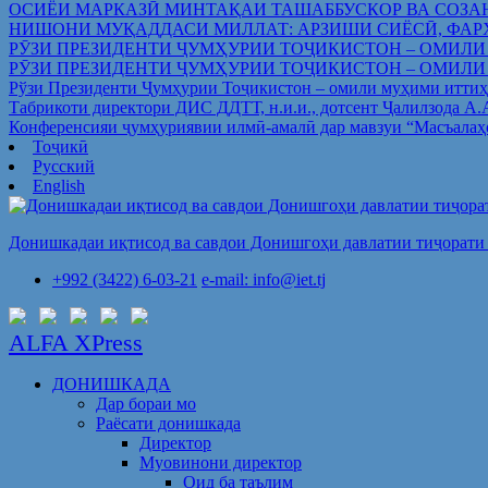
ОСИЁИ МАРКАЗӢ МИНТАҚАИ ТАШАББУСКОР ВА СОЗА
НИШОНИ МУҚАДДАСИ МИЛЛАТ: АРЗИШИ СИЁСӢ, ФАР
РӮЗИ ПРЕЗИДЕНТИ ҶУМҲУРИИ ТОҶИКИСТОН – ОМИЛИ
РӮЗИ ПРЕЗИДЕНТИ ҶУМҲУРИИ ТОҶИКИСТОН – ОМИЛИ
Рўзи Президенти Ҷумҳурии Тоҷикистон – омили муҳими иттиҳ
Табрикоти директори ДИС ДДТТ, н.и.и., дотсент Ҷалилзода А
Конференсияи ҷумҳуриявии илмӣ-амалӣ дар мавзуи “Масъалаҳ
Тоҷикӣ
Русский
English
Донишкадаи иқтисод ва савдои Донишгоҳи давлатии тиҷорати 
+992 (3422) 6-03-21
e-mail: info@iet.tj
ALFA XPress
ДОНИШКАДА
Дар бораи мо
Раёсати донишкада
Директор
Муовинони директор
Оид ба таълим