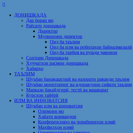
Skip
to
ДОНИШКАДА
content
Дар бораи мо
Раёсати донишкада
Директор
Муовинони директор
Оид ба таълим
Оид ба илм ва робитаҳои байналмилалӣ
Оид ба тарбия ва рушди ҷавонон
Сохтори Донишкада
Ҳуҷҷатҳои расмии донишкада
Хабарҳо
ТАЪЛИМ
Шуъбаи банақшагирӣ ва назорати раванди таълим
Шуъбаи мониторинг ва идоракунии сифати таълим
Маркази бақайдгирӣ, тестӣ ва машварат
Курсҳои тайёрӣ
ИЛМ ВА ИННОВАТСИЯ
Шуъбаи илм ва инноватсия
Олимони мо
Ҳайати кормандон
Конференсияҳо ва чорабиниҳои илмӣ
Маҳфилҳои илмӣ
Олимпиадаҳо ва озмунҳо