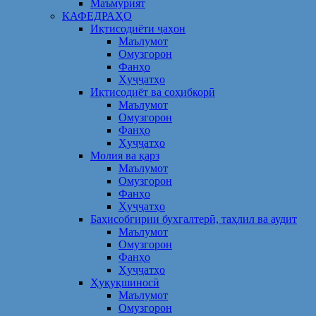
Маъмурият
КАФЕДРАҲО
Иқтисодиёти ҷаҳон
Маълумот
Омузгорон
Фанҳо
Ҳуҷҷатҳо
Иқтисодиёт ва соҳибкорӣ
Маълумот
Омузгорон
Фанҳо
Ҳуҷҷатҳо
Молия ва қарз
Маълумот
Омузгорон
Фанҳо
Ҳуҷҷатҳо
Баҳисобгирии бухгалтерӣ, таҳлил ва аудит
Маълумот
Омузгорон
Фанҳо
Ҳуҷҷатҳо
Ҳуқуқшиносӣ
Маълумот
Омузгорон