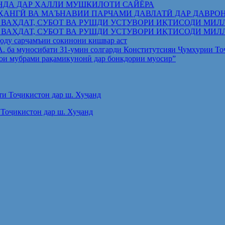
НДА ДАР ҲАЛЛИ МУШКИЛОТИ САЙЁРА
ҲАНГӢ ВА МАЪНАВИИ ПАРЧАМИ ДАВЛАТӢ ДАР ДАВРО
 ВАҲДАТ, СУБОТ ВА РУШДИ УСТУВОРИ ИҚТИСОДИ МИЛ
 ВАҲДАТ, СУБОТ ВА РУШДИ УСТУВОРИ ИҚТИСОДИ МИЛ
оду сарҷамъии сокинони кишвар аст
.А. ба муносибати 31-умин солгарди Конститутсияи Ҷумҳурии Т
ои мубрами рақамикунонӣ дар бонкдории муосир”
Тоҷикистон дар ш. Хуҷанд