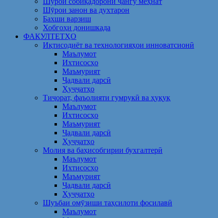
Шўрои собиқадорони ҷангу меҳнат
Шӯрои занон ва духтарон
Бахши варзиш
Хобгоҳи донишкада
ФАКУЛТЕТҲО
Иқтисодиёт ва технологияҳои инноватсионӣ
Маълумот
Ихтисосҳо
Маъмурият
Ҷадвали дарсӣ
Ҳуҷҷатҳо
Тиҷорат, фаъолияти гумрукӣ ва ҳуқуқ
Маълумот
Ихтисосҳо
Маъмурият
Ҷадвали дарсӣ
Ҳуҷҷатҳо
Молия ва баҳисобгирии бухгалтерӣ
Маълумот
Ихтисосҳо
Маъмурият
Ҷадвали дарсӣ
Ҳуҷҷатҳо
Шуъбаи омӯзиши таҳсилоти фосилавӣ
Маълумот