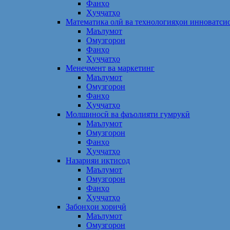
Фанҳо
Ҳуҷҷатҳо
Математика олӣ ва технологияҳои инноватси
Маълумот
Омузгорон
Фанҳо
Ҳуҷҷатҳо
Менеҷмент ва маркетинг
Маълумот
Омузгорон
Фанҳо
Ҳуҷҷатҳо
Молшиносӣ ва фаъолияти гумрукӣ
Маълумот
Омузгорон
Фанҳо
Ҳуҷҷатҳо
Назарияи иқтисод
Маълумот
Омузгорон
Фанҳо
Ҳуҷҷатҳо
Забонҳои хориҷӣ
Маълумот
Омузгорон