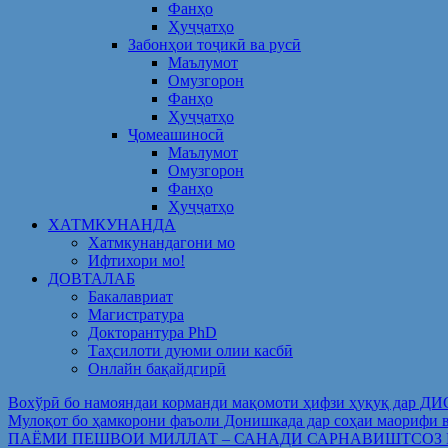
Фанҳо
Ҳуҷҷатҳо
Забонҳои тоҷикӣ ва русӣ
Маълумот
Омузгорон
Фанҳо
Ҳуҷҷатҳо
Ҷомеашиносӣ
Маълумот
Омузгорон
Фанҳо
Ҳуҷҷатҳо
ХАТМКУНАНДА
Хатмкунандагони мо
Ифтихори мо!
ДОВТАЛАБ
Бакалавриат
Магистратура
Докторантура PhD
Таҳсилоти дуюми олии касбӣ
Онлайн бақайдгирӣ
Вохўрӣ бо намояндаи корманди мақомоти ҳифзи ҳуқуқ дар Д
Мулоқот бо ҳамкорони фаъоли Донишкада дар соҳаи ма
ПАЁМИ ПЕШВОИ МИЛЛАТ – САНАДИ САРНАВИШТСОЗ