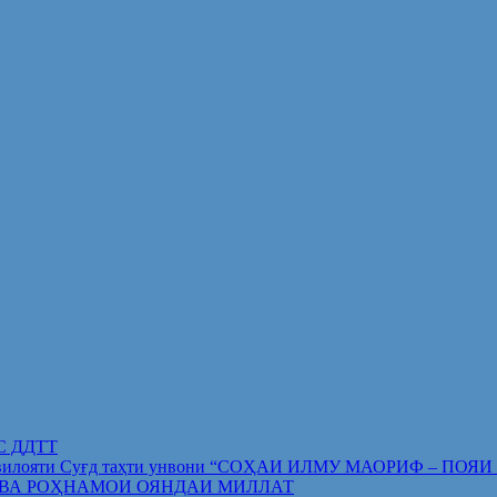
ИС ДДТТ
орифи вилояти Суғд таҳти унвони “СОҲАИ ИЛМУ МАОРИФ –
 ВА РОҲНАМОИ ОЯНДАИ МИЛЛАТ