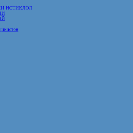
НИ ИСТИҚЛОЛ
ЛӢ
ЛӢ
оҷикистон