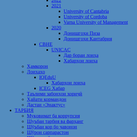
2022
2021
University of Cantabria
University of Cordoba
Varna University of Management
2020
Донишгоҳи Пиза
Донишгоҳи Кантабрия
CBHE
UNICAC
Дар бораи лоиҳа
Хабарҳои лоиҳа
Ҳамкорон
Лоихаҳо
IQEduU
Хабарҳои лоиҳа
ICEG Хабар
Таълими забонҳои хориҷӣ
Ҳайати кормандон
Дастаи «Энактус»
ТАРБИЯ
Муқовимат ба коррупсия
Шуъбаи тарбия ва фарҳанг
Шӯъбаи кор бо ҷавонон
Шўрои сарпарастон