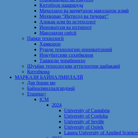
Китобҳои нашршуда
Маҷаллаҳо ва маҷмӯаҳои мақолаҳои илмӣ
Моҳвораи “Иқтисод ва тиҷорат”
Алоқаи илм бо истеҳсолот
Инноватсия ва ихтироот
Мақолаҳои сиёсӣ
Парки технологӣ
Ҳамкорон
Рушди технологию инноватсионӣ
Инкубатсияи соҳибкорон
Ташкили чорабиниҳо
Шуъбаи технологияи иттилоотии шабакавӣ
Китобхона
МАРКАЗИ БАЙНАЛМИЛАЛӢ
Дар бораи мо
Байналмиллалгардонӣ
Erasmus+
ICM
2024
University of Cantabria
University of Cordoba
University of Seville
University of Osijek
Laurea University of Applied Science