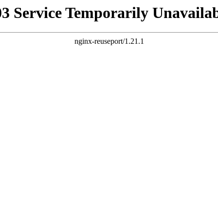
03 Service Temporarily Unavailab
nginx-reuseport/1.21.1