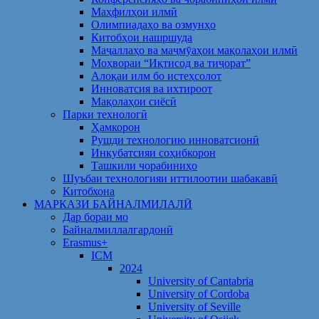
Маҳфилҳои илмӣ
Олимпиадаҳо ва озмунҳо
Китобҳои нашршуда
Маҷаллаҳо ва маҷмӯаҳои мақолаҳои илмӣ
Моҳвораи “Иқтисод ва тиҷорат”
Алоқаи илм бо истеҳсолот
Инноватсия ва ихтироот
Мақолаҳои сиёсӣ
Парки технологӣ
Ҳамкорон
Рушди технологию инноватсионӣ
Инкубатсияи соҳибкорон
Ташкили чорабиниҳо
Шуъбаи технологияи иттилоотии шабакавӣ
Китобхона
МАРКАЗИ БАЙНАЛМИЛАЛӢ
Дар бораи мо
Байналмиллалгардонӣ
Erasmus+
ICM
2024
University of Cantabria
University of Cordoba
University of Seville