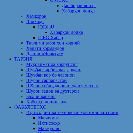
UNICAC
Дар бораи лоиҳа
Хабарҳои лоиҳа
Ҳамкорон
Лоихаҳо
IQEduU
Хабарҳои лоиҳа
ICEG Хабар
Таълими забонҳои хориҷӣ
Ҳайати кормандон
Дастаи «Энактус»
ТАРБИЯ
Муқовимат ба коррупсия
Шуъбаи тарбия ва фарҳанг
Шӯъбаи кор бо ҷавонон
Шўрои сарпарастон
Шўрои собиқадорони ҷангу меҳнат
Шӯрои занон ва духтарон
Бахши варзиш
Хобгоҳи донишкада
ФАКУЛТЕТҲО
Иқтисодиёт ва технологияҳои инноватсионӣ
Маълумот
Ихтисосҳо
Маъмурият