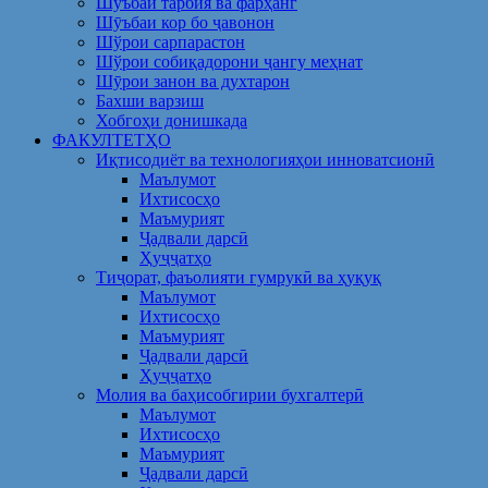
Шуъбаи тарбия ва фарҳанг
Шӯъбаи кор бо ҷавонон
Шўрои сарпарастон
Шўрои собиқадорони ҷангу меҳнат
Шӯрои занон ва духтарон
Бахши варзиш
Хобгоҳи донишкада
ФАКУЛТЕТҲО
Иқтисодиёт ва технологияҳои инноватсионӣ
Маълумот
Ихтисосҳо
Маъмурият
Ҷадвали дарсӣ
Ҳуҷҷатҳо
Тиҷорат, фаъолияти гумрукӣ ва ҳуқуқ
Маълумот
Ихтисосҳо
Маъмурият
Ҷадвали дарсӣ
Ҳуҷҷатҳо
Молия ва баҳисобгирии бухгалтерӣ
Маълумот
Ихтисосҳо
Маъмурият
Ҷадвали дарсӣ