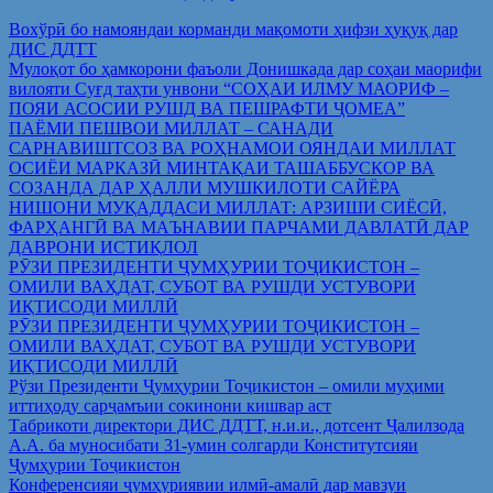
Вохўрӣ бо намояндаи корманди мақомоти ҳифзи ҳуқуқ дар
ДИС ДДТТ
Мулоқот бо ҳамкорони фаъоли Донишкада дар соҳаи маорифи
вилояти Суғд таҳти унвони “СОҲАИ ИЛМУ МАОРИФ –
ПОЯИ АСОСИИ РУШД ВА ПЕШРАФТИ ҶОМЕА”
ПАЁМИ ПЕШВОИ МИЛЛАТ – САНАДИ
САРНАВИШТСОЗ ВА РОҲНАМОИ ОЯНДАИ МИЛЛАТ
ОСИЁИ МАРКАЗӢ МИНТАҚАИ ТАШАББУСКОР ВА
СОЗАНДА ДАР ҲАЛЛИ МУШКИЛОТИ САЙЁРА
НИШОНИ МУҚАДДАСИ МИЛЛАТ: АРЗИШИ СИЁСӢ,
ФАРҲАНГӢ ВА МАЪНАВИИ ПАРЧАМИ ДАВЛАТӢ ДАР
ДАВРОНИ ИСТИҚЛОЛ
РӮЗИ ПРЕЗИДЕНТИ ҶУМҲУРИИ ТОҶИКИСТОН –
ОМИЛИ ВАҲДАТ, СУБОТ ВА РУШДИ УСТУВОРИ
ИҚТИСОДИ МИЛЛӢ
РӮЗИ ПРЕЗИДЕНТИ ҶУМҲУРИИ ТОҶИКИСТОН –
ОМИЛИ ВАҲДАТ, СУБОТ ВА РУШДИ УСТУВОРИ
ИҚТИСОДИ МИЛЛӢ
Рўзи Президенти Ҷумҳурии Тоҷикистон – омили муҳими
иттиҳоду сарҷамъии сокинони кишвар аст
Табрикоти директори ДИС ДДТТ, н.и.и., дотсент Ҷалилзода
А.А. ба муносибати 31-умин солгарди Конститутсияи
Ҷумҳурии Тоҷикистон
Конференсияи ҷумҳуриявии илмӣ-амалӣ дар мавзуи