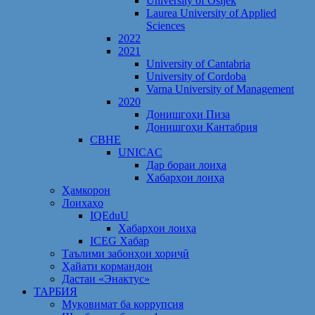
University of Osijek
Laurea University of Applied
Sciences
2022
2021
University of Cantabria
University of Cordoba
Varna University of Management
2020
Донишгоҳи Пиза
Донишгоҳи Кантабрия
CBHE
UNICAC
Дар бораи лоиҳа
Хабарҳои лоиҳа
Ҳамкорон
Лоихаҳо
IQEduU
Хабарҳои лоиҳа
ICEG Хабар
Таълими забонҳои хориҷӣ
Ҳайати кормандон
Дастаи «Энактус»
ТАРБИЯ
Муқовимат ба коррупсия