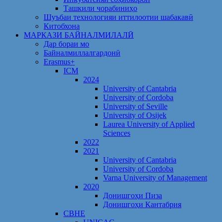
Ташкили чорабиниҳо
Шуъбаи технологияи иттилоотии шабакавӣ
Китобхона
МАРКАЗИ БАЙНАЛМИЛАЛӢ
Дар бораи мо
Байналмиллалгардонӣ
Erasmus+
ICM
2024
University of Cantabria
University of Cordoba
University of Seville
University of Osijek
Laurea University of Applied
Sciences
2022
2021
University of Cantabria
University of Cordoba
Varna University of Management
2020
Донишгоҳи Пиза
Донишгоҳи Кантабрия
CBHE