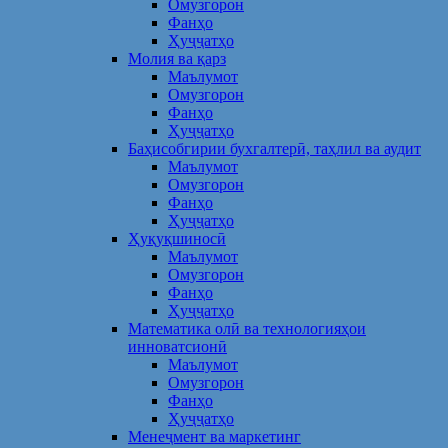
Омузгорон
Фанҳо
Ҳуҷҷатҳо
Молия ва қарз
Маълумот
Омузгорон
Фанҳо
Ҳуҷҷатҳо
Баҳисобгирии бухгалтерӣ, таҳлил ва аудит
Маълумот
Омузгорон
Фанҳо
Ҳуҷҷатҳо
Ҳуқуқшиносӣ
Маълумот
Омузгорон
Фанҳо
Ҳуҷҷатҳо
Математика олӣ ва технологияҳои
инноватсионӣ
Маълумот
Омузгорон
Фанҳо
Ҳуҷҷатҳо
Менеҷмент ва маркетинг