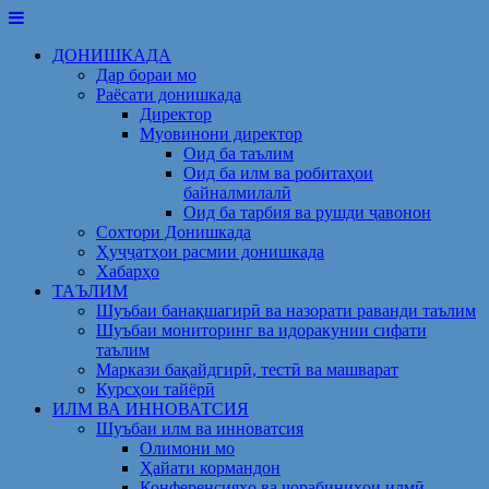
Skip
to
ДОНИШКАДА
content
Дар бораи мо
Раёсати донишкада
Директор
Муовинони директор
Оид ба таълим
Оид ба илм ва робитаҳои
байналмилалӣ
Оид ба тарбия ва рушди ҷавонон
Сохтори Донишкада
Ҳуҷҷатҳои расмии донишкада
Хабарҳо
ТАЪЛИМ
Шуъбаи банақшагирӣ ва назорати раванди таълим
Шуъбаи мониторинг ва идоракунии сифати
таълим
Маркази бақайдгирӣ, тестӣ ва машварат
Курсҳои тайёрӣ
ИЛМ ВА ИННОВАТСИЯ
Шуъбаи илм ва инноватсия
Олимони мо
Ҳайати кормандон
Конференсияҳо ва чорабиниҳои илмӣ