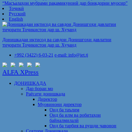
“Масъалаҳои мубрами рақамикунонӣ дар бонкдории муосир”
Тоҷикӣ
Русский
English
Донишкадаи иқтисод ва савдои Донишгоҳи давлатии
тиҷорати Тоҷикистон дар ш. Хуҷанд
+992 (3422) 6-03-21
e-mail: info@iet.tj
ALFA XPress
ДОНИШКАДА
Дар бораи мо
Раёсати донишкада
Директор
Муовинони директор
Оид ба таълим
Оид ба илм ва робитаҳои
байналмилалӣ
Оид ба тарбия ва рушди ҷавонон
Сохтори Донишкада