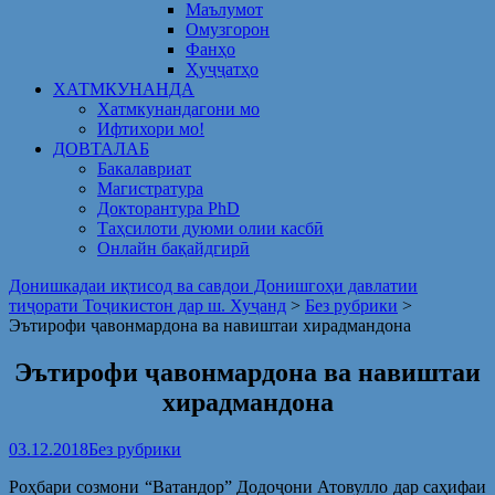
Маълумот
Омузгорон
Фанҳо
Ҳуҷҷатҳо
ХАТМКУНАНДА
Хатмкунандагони мо
Ифтихори мо!
ДОВТАЛАБ
Бакалавриат
Магистратура
Докторантура PhD
Таҳсилоти дуюми олии касбӣ
Онлайн бақайдгирӣ
Донишкадаи иқтисод ва савдои Донишгоҳи давлатии
тиҷорати Тоҷикистон дар ш. Хуҷанд
>
Без рубрики
>
Эътирофи ҷавонмардона ва навиштаи хирадмандона
Эътирофи ҷавонмардона ва навиштаи
хирадмандона
03.12.2018
Без рубрики
Роҳбари созмони “Ватандор” Додоҷони Атовулло дар саҳифаи