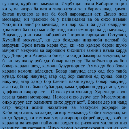
гузошта, қурбонӣ намуданд. Имрӯз даъвоҳои Кабирии тоҷир
ки ҳама чизро ба вазни тиҷоратҳои хеш бармекашад, ҳамон
фитаи куҳнаро аз нав ба бозӣ даровардан аст. Даъво пеш
меоварад, ки ҷавонон ба ӯ пайванданд ва ба онҳо ваъдаи
“биҳишти адн”-ро медиҳад, ки дар ҳоли ба даст овардани
ҳокимият ба онҳо мансабу зиндагии осмониро ваъда медиҳад.
Воқеан, дар ин самт пайравӣ аз “пирони тариқаташ Оятуллоҳ
Хумайнӣ мекунад”, ки дар бомдоди инқилоби исломӣ ба
мардуми Эрон ваъда карда буд, ки «мо ҳамаро барои шумо
маҷонӣ” мекунем ва барояшон биҳишти заминӣ ваъда карда
буд. Додоҷони Атовулло бисёр таъкиди бамаврид мекунад, ки
ба ин мушҳову рубаҳҳо бовар накунед: “ба хиёнаткор як бор
бовар кардан шояд камоли бузургворист. Аммо ду бор бовар
кардан камоли аблаҳист. Бовар накунед агар сад бор тавба
кунад, бовар накунед агар сад бор савганд ёд кунад, бовар
накунед агар ҳазор бор баёния пахш кунад, бовар накунед,
агар сад бор паймон бубандад, ҳама ҳарфашон дуруғ аст, ҳама
ҳарфашон такрор аст… Онҳо кузаи холианд. Ҳар чи дигарон
резанд ҳамон метаровад. Намози онҳо дуруғ аст. Мусалмонии
онҳо дуруғ аст, одамияти онҳо дуруғ аст”. Воқеан дар ин чанд
сатр чеҳраи аслии наҳзатиён ва махсусан роҳбари он
Кабириро амиқ ва дақиқ тасвир менамояд. Собит мекунад, ки
инҳо буданд, ки тамоми умр дигаронро фиреб доданд, хиёнат
карданд ва ахиран паймони ваҳдат ва ризоияти миллиро низ
ҳаминҳо шикастаанд. Инҳо ҳамон ҳеҷкораҳоеанд, ки аз худ