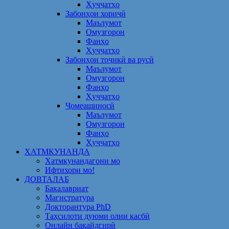
Ҳуҷҷатҳо
Забонҳои хориҷӣ
Маълумот
Омузгорон
Фанҳо
Ҳуҷҷатҳо
Забонҳои тоҷикӣ ва русӣ
Маълумот
Омузгорон
Фанҳо
Ҳуҷҷатҳо
Ҷомеашиносӣ
Маълумот
Омузгорон
Фанҳо
Ҳуҷҷатҳо
ХАТМКУНАНДА
Хатмкунандагони мо
Ифтихори мо!
ДОВТАЛАБ
Бакалавриат
Магистратура
Докторантура PhD
Таҳсилоти дуюми олии касбӣ
Онлайн бақайдгирӣ