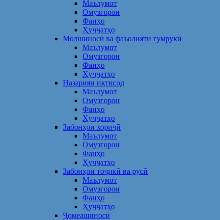
Маълумот
Омузгорон
Фанҳо
Ҳуҷҷатҳо
Молшиносӣ ва фаъолияти гумрукӣ
Маълумот
Омузгорон
Фанҳо
Ҳуҷҷатҳо
Назарияи иқтисод
Маълумот
Омузгорон
Фанҳо
Ҳуҷҷатҳо
Забонҳои хориҷӣ
Маълумот
Омузгорон
Фанҳо
Ҳуҷҷатҳо
Забонҳои тоҷикӣ ва русӣ
Маълумот
Омузгорон
Фанҳо
Ҳуҷҷатҳо
Ҷомеашиносӣ