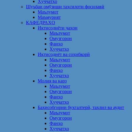
Ҳуҷҷатҳо
Шуъбаи омӯзиши таҳсилоти фосилавӣ
Маълумот
Маъмурият
КАФЕДРАҲО
Иқтисодиёти ҷаҳон
Маълумот
Омузгорон
Фанҳо
Ҳуҷҷатҳо
Иқтисодиёт ва соҳибкорӣ
Маълумот
Омузгорон
Фанҳо
Ҳуҷҷатҳо
Молия ва қарз
Маълумот
Омузгорон
Фанҳо
Ҳуҷҷатҳо
Баҳисобгирии бухгалтерӣ, таҳлил ва аудит
Маълумот
Омузгорон
Фанҳо
Ҳуҷҷатҳо