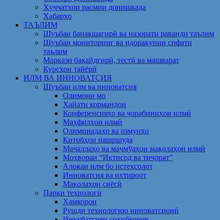
Ҳуҷҷатҳои расмии донишкада
Хабарҳо
ТАЪЛИМ
Шуъбаи банақшагирӣ ва назорати раванди таълим
Шуъбаи мониторинг ва идоракунии сифати
таълим
Маркази бақайдгирӣ, тестӣ ва машварат
Курсҳои тайёрӣ
ИЛМ ВА ИННОВАТСИЯ
Шуъбаи илм ва инноватсия
Олимони мо
Ҳайати кормандон
Конференсияҳо ва чорабиниҳои илмӣ
Маҳфилҳои илмӣ
Олимпиадаҳо ва озмунҳо
Китобҳои нашршуда
Маҷаллаҳо ва маҷмӯаҳои мақолаҳои илмӣ
Моҳвораи “Иқтисод ва тиҷорат”
Алоқаи илм бо истеҳсолот
Инноватсия ва ихтироот
Мақолаҳои сиёсӣ
Парки технологӣ
Ҳамкорон
Рушди технологию инноватсионӣ
Инкубатсияи соҳибкорон