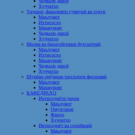
Ҷадвали дарсӣ
Ҳуҷҷатҳо
Тиҷорат, фаъолияти гумрукӣ ва ҳуқуқ
Маълумот
Ихтисосҳо
Маъмурият
Ҷадвали дарсӣ
Ҳуҷҷатҳо
Молия ва баҳисобгирии бухгалтерӣ
Маълумот
Ихтисосҳо
Маъмурият
Ҷадвали дарсӣ
Ҳуҷҷатҳо
Шуъбаи омӯзиши таҳсилоти фосилавӣ
Маълумот
Маъмурият
КАФЕДРАҲО
Иқтисодиёти ҷаҳон
Маълумот
Омузгорон
Фанҳо
Ҳуҷҷатҳо
Иқтисодиёт ва соҳибкорӣ
Маълумот