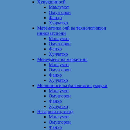
Ҳуқуқшиносӣ
Маълумот
Омузгорон
Фанҳо
Ҳуҷҷатҳо
Математика олӣ ва технологияҳои
инноватсионӣ
Маълумот
Омузгорон
Фанҳо
Ҳуҷҷатҳо
Менеҷмент ва маркетинг
Маълумот
Омузгорон
Фанҳо
Ҳуҷҷатҳо
Молшиносӣ ва фаъолияти гумрукӣ
Маълумот
Омузгорон
Фанҳо
Ҳуҷҷатҳо
Назарияи иқтисод
Маълумот
Омузгорон
Фанҳо