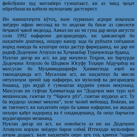
фейсбукии худ матлаберо гузоштааст, ки аз чанд ҷиҳат
ибратбахш ва қобили мулоҳизаву дастгирист.
Ин навиштаҷоти кўтоҳ, вале пурмаъно асрори воқеаҳои
зиёдеро ифшо месозад ва то андозае ба баъзе аз саволоти
беҷавоб ҷавоб медиҳад. Аввал ин ки чи гуна дар моҳи августи
соли 1992 нафарони дигарандешро, ки ҳамсангарӣ бо
наҳзатиён доштанд, онҳоро канор зада ба руйхати сиёҳашон
ворид намуда ба куштори онҳо дастур фармудаанд, ки дар ин
радиф Додоҷони Атоулло ва Ҳоҷиакбар Тураҷонзода буданд.
Нуктаи дигар ин аст, ки дар маҷлиси Теҳрон, ки бархурди
Додоҷони Атоулло бо Шодмон Юсуфу Тоҳири Абдуҷабор ва
махсусан бо Муҳаммадшарифи Ҳимматзода аҷиб ва
такондиҳанда аст. Мусаллам аст, ки наҳзатиҳо ба мисли
оятуллоҳои эронӣ ҳар нафареро, ки мухолиф ва дигарандеш
бошанд, уро яҳудӣ ё гумоштаи яҳудиён унвон мекунанд.
Махсусан ин гуфтаи Ҳимматзода ки “Додоҷон ман туро хуб
мешиносам, газетаи ту “Чароғи рӯз”, газетаи яҳудиҳо аст. Ту
ба яҳудиҳо хизмат мекуни”, хеле ҷолиб мебошад. Воќеан, ин
як тавтеаест, ки наҳзатиён онро ба ҳамаи нафароне, ки ақидаи
онҳоро қабул надоранд ва ё озодандешанд, ба онҳо барчаспи
яҳудигароиро мезананд.
Нуктаи дигар ин аст, ки новобаста аз ин ки Додоҷони
Атовулло корҳои зиёдеро барои собиќ Иттиҳоди мухолифин
анҷом додааст, вале наҳзатиён онро ҳеҷ гоҳ ҳамчун “одами