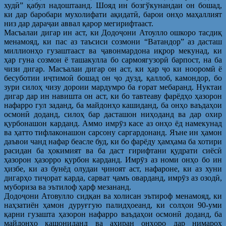
худӣ” қабул надоштаанд. Шояд ин бозгўкунандаи он бошад,
ки дар баробари мухолифати ақидатӣ, барои онҳо маҳаллият
низ дар дараҷаи аввал қарор мегирифтааст.
Масъалаи дигар ин аст, ки Додоҷони Атоулло ошкоро тасдиқ
менамояд, ки пас аз таъсиси созмони “Ватандор” аз дасташ
миллионҳо гузаштааст ва ҷавонмардона иқрор мекунад, ки
ҳар гуна созмон ё ташакулла бо сармоягузорӣ барпост, на ба
чизи дигар. Масъалаи дигар он аст, ки ҳар ҷо ки нооромӣ ё
бесуботии иҷтимоӣ бошад он ҷо дузд, қаллоб, камондор, бо
зури силоҳ чизу дороии мардумро ба ғорат мебаранд. Нуктаи
дигар дар ин навишта он аст, ки бо тавтеаву фарёдҳо ҳазорон
нафарро гул заданд, ба майдонҳо кашиданд, ба онҳо ваъдаҳои
осмонӣ доданд, силоҳ бар дасташон ниҳоданд ва дар охир
қурбонашон карданд. Аммо имрӯз касе аз онҳо ёд намекунад
ва ҳатто тифлаконашон сарсону саргардонанд. Яъне ин ҳамон
даъвои чанд нафар беасле буд, ки бо фарёду ҳамҳама ба хотири
расидан ба ҳокимият ва ба даст гирифтани қудрати сиёсӣ
ҳазорон ҳазорро қурбон карданд. Имрӯз аз номи онҳо бо ин
ҳизбе, ки аз бунёд олудаи ҷиноят аст, нафароне, ки аз хуни
дигарҳо тиҷорат карда, сарват ҷамъ оварданд, имрӯз аз озодӣ,
мубориза ва эътилоф ҳарф мезананд.
Додоҷони Атовулло сидқан ва холисан эътироф менамояд, ки
наҳзатиён ҳамон дуруғгую палидҳоеанд, ки солҳои 90-уми
қарни гузашта ҳазорон нафарро ваъдаҳои осмонӣ доданд, ба
майдонҳо кашониданд ва ахиран онҳоро дар нимароҳ