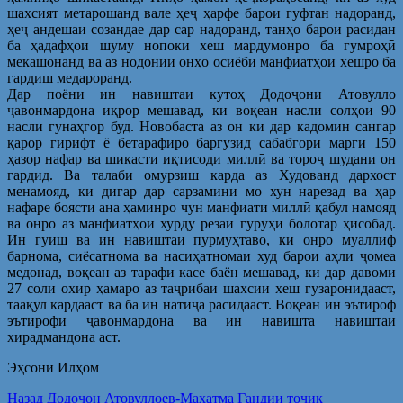
шахсият метарошанд вале ҳеҷ ҳарфе барои гуфтан надоранд,
ҳеҷ андешаи созандае дар сар надоранд, танҳо барои расидан
ба ҳадафҳои шуму нопоки хеш мардумонро ба гумроҳӣ
мекашонанд ва аз нодонии онҳо осиёби манфиатҳои хешро ба
гардиш медароранд.
Дар поёни ин навиштаи кутоҳ Додоҷони Атовулло
ҷавонмардона иқрор мешавад, ки воқеан насли солҳои 90
насли гунаҳгор буд. Новобаста аз он ки дар кадомин сангар
қарор гирифт ё бетарафиро баргузид сабабгори марги 150
ҳазор нафар ва шикасти иқтисоди миллӣ ва тороҷ шудани он
гардид. Ва талаби омурзиш карда аз Худованд дархост
менамояд, ки дигар дар сарзамини мо хун нарезад ва ҳар
нафаре боясти ана ҳаминро чун манфиати миллӣ қабул намояд
ва онро аз манфиатҳои хурду резаи гуруҳӣ болотар ҳисобад.
Ин гуиш ва ин навиштаи пурмуҳтаво, ки онро муаллиф
барнома, сиёсатнома ва насиҳатномаи худ барои аҳли ҷомеа
медонад, воқеан аз тарафи касе баён мешавад, ки дар давоми
27 соли охир ҳамаро аз таҷрибаи шахсии хеш гузаронидааст,
таақул кардааст ва ба ин натиҷа расидааст. Воқеан ин эътироф
эътирофи ҷавонмардона ва ин навишта навиштаи
хирадмандона аст.
Эҳсони Илҳом
Post
Предыдущая
Назад
Додоҷон Атовуллоев-Маҳатма Гандии тоҷик