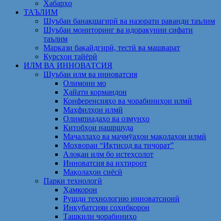
Хабарҳо
ТАЪЛИМ
Шуъбаи банақшагирӣ ва назорати раванди таълим
Шуъбаи мониторинг ва идоракунии сифати
таълим
Маркази бақайдгирӣ, тестӣ ва машварат
Курсҳои тайёрӣ
ИЛМ ВА ИННОВАТСИЯ
Шуъбаи илм ва инноватсия
Олимони мо
Ҳайати кормандон
Конференсияҳо ва чорабиниҳои илмӣ
Маҳфилҳои илмӣ
Олимпиадаҳо ва озмунҳо
Китобҳои нашршуда
Маҷаллаҳо ва маҷмӯаҳои мақолаҳои илмӣ
Моҳвораи “Иқтисод ва тиҷорат”
Алоқаи илм бо истеҳсолот
Инноватсия ва ихтироот
Мақолаҳои сиёсӣ
Парки технологӣ
Ҳамкорон
Рушди технологию инноватсионӣ
Инкубатсияи соҳибкорон
Ташкили чорабиниҳо