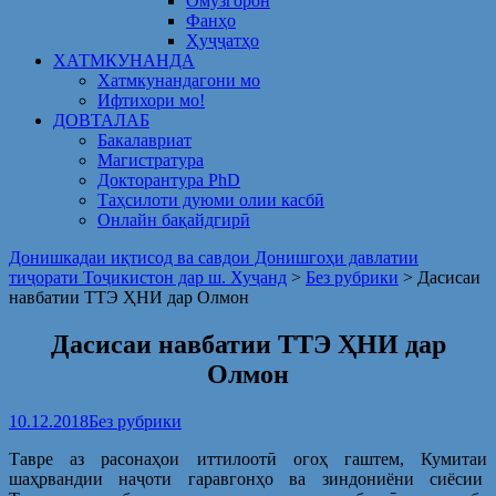
Омузгорон
Фанҳо
Ҳуҷҷатҳо
ХАТМКУНАНДА
Хатмкунандагони мо
Ифтихори мо!
ДОВТАЛАБ
Бакалавриат
Магистратура
Докторантура PhD
Таҳсилоти дуюми олии касбӣ
Онлайн бақайдгирӣ
Донишкадаи иқтисод ва савдои Донишгоҳи давлатии
тиҷорати Тоҷикистон дар ш. Хуҷанд
>
Без рубрики
>
Дасисаи
навбатии ТТЭ ҲНИ дар Олмон
Дасисаи навбатии ТТЭ ҲНИ дар
Олмон
10.12.2018
Без рубрики
Тавре аз расонаҳои иттилоотӣ огоҳ гаштем, Кумитаи
шаҳрвандии наҷоти гаравгонҳо ва зиндониёни сиёсии