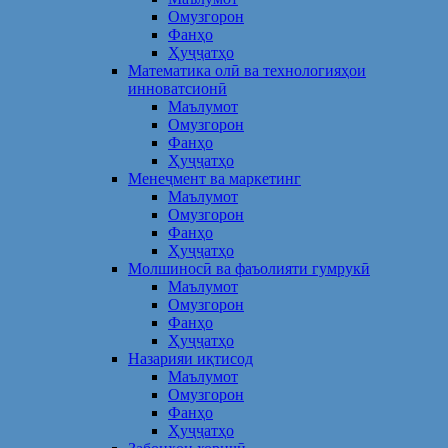
Омузгорон
Фанҳо
Ҳуҷҷатҳо
Математика олӣ ва технологияҳои
инноватсионӣ
Маълумот
Омузгорон
Фанҳо
Ҳуҷҷатҳо
Менеҷмент ва маркетинг
Маълумот
Омузгорон
Фанҳо
Ҳуҷҷатҳо
Молшиносӣ ва фаъолияти гумрукӣ
Маълумот
Омузгорон
Фанҳо
Ҳуҷҷатҳо
Назарияи иқтисод
Маълумот
Омузгорон
Фанҳо
Ҳуҷҷатҳо