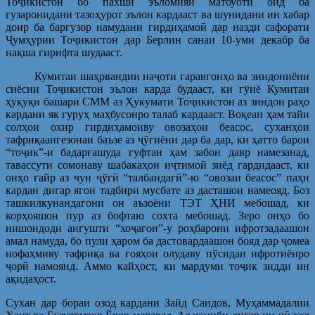
Тоҷикистон бо пахши эъломияи матбуотӣ оид ба
гузаронидани тазоҳурот эълон кардааст ва шунидани ин хабар
доир ба баргузор намудани гирдиҳамоӣ дар назди сафорати
Ҷумҳурии Тоҷикистон дар Берлин санаи 10-уми декабр ба
нақша гирифта шудааст.
Кумитаи шаҳрвандии наҷоти гаравгонҳо ва зиндониёни
сиёсии Тоҷикистон эълон карда будааст, ки гӯиё Кумитаи
ҳуқуқи башари СММ аз Ҳукумати Тоҷикистон аз зиндон раҳо
кардани як гуруҳ маҳбусонро талаб кардааст. Воқеан ҳам тайи
солҳои охир гирдиҳамоиву овозаҳои беасос, суханҳои
тафриқаангезонаи баъзе аз ҷӯгиёни дар ба дар, ки ҳатто барои
“тоҷик”-и бадарғашуда гуфтан ҳам забон давр намезанад,
тавассути сомонаву шабакаҳои иҷтимоӣ зиёд гардидааст, ки
онҳо ғайр аз чун ҷӯгӣ “талбандагӣ”-ю “овозаи беасос” паҳн
кардан дигар ягон тадбири мусбате аз дасташон намеояд. Боз
ташкилкунандагони он аъзоёни ТЭТ ҲНИ мебошад, ки
корҳояшон пур аз бофтаю сохта мебошад. Зеро онҳо бо
нишондоди ангушти “хоҷагон”-у роҳбарони ифротзадаашон
амал намуда, бо пули ҳаром ба дастовардаашон бояд дар ҷомеа
нофаҳмиву тафриқа ва ғояҳои олудаву пӯсидаи ифротиёнро
ҷорӣ намоянд. Аммо кайҳост, ки мардуми тоҷик зидди ин
ақидаҳост.
Сухан дар бораи озод кардани Зайд Саидов, Муҳаммадалии