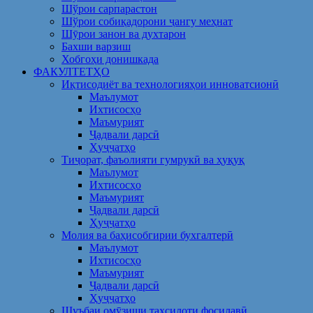
Шўрои сарпарастон
Шўрои собиқадорони ҷангу меҳнат
Шӯрои занон ва духтарон
Бахши варзиш
Хобгоҳи донишкада
ФАКУЛТЕТҲО
Иқтисодиёт ва технологияҳои инноватсионӣ
Маълумот
Ихтисосҳо
Маъмурият
Ҷадвали дарсӣ
Ҳуҷҷатҳо
Тиҷорат, фаъолияти гумрукӣ ва ҳуқуқ
Маълумот
Ихтисосҳо
Маъмурият
Ҷадвали дарсӣ
Ҳуҷҷатҳо
Молия ва баҳисобгирии бухгалтерӣ
Маълумот
Ихтисосҳо
Маъмурият
Ҷадвали дарсӣ
Ҳуҷҷатҳо
Шуъбаи омӯзиши таҳсилоти фосилавӣ