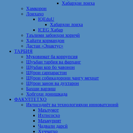
Хабарҳои лоиҳа
Ҳамкорон
Лоихаҳо
IQEduU
Хабарҳои лоиҳа
ICEG Хабар
Таълими забонҳои хориҷӣ
Ҳайати кормандон
Дастаи «Энактус»
ТАРБИЯ
Муқовимат ба коррупсия
Шуъбаи тарбия ва фарҳанг
Шӯъбаи кор бо ҷавонон
Шўрои сарпарастон
Шўрои собиқадорони ҷангу меҳнат
Шӯрои занон ва духтарон
Бахши варзиш
Хобгоҳи донишкада
ФАКУЛТЕТҲО
Иқтисодиёт ва технологияҳои инноватсионӣ
Маълумот
Ихтисосҳо
Маъмурият
Ҷадвали дарсӣ
Ҳуҷҷатҳо