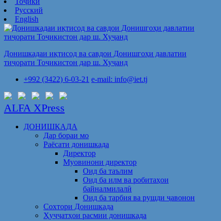
Тоҷикӣ
Русский
English
Донишкадаи иқтисод ва савдои Донишгоҳи давлатии
тиҷорати Тоҷикистон дар ш. Хуҷанд
+992 (3422) 6-03-21
e-mail: info@iet.tj
ALFA XPress
ДОНИШКАДА
Дар бораи мо
Раёсати донишкада
Директор
Муовинони директор
Оид ба таълим
Оид ба илм ва робитаҳои
байналмилалӣ
Оид ба тарбия ва рушди ҷавонон
Сохтори Донишкада
Ҳуҷҷатҳои расмии донишкада