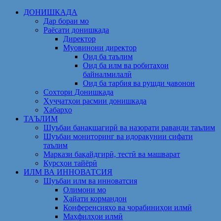
Skip
ДОНИШКАДА
to
Дар бораи мо
content
Раёсати донишкада
Директор
Муовинони директор
Оид ба таълим
Оид ба илм ва робитаҳои
байналмилалӣ
Оид ба тарбия ва рушди ҷавонон
Сохтори Донишкада
Ҳуҷҷатҳои расмии донишкада
Хабарҳо
ТАЪЛИМ
Шуъбаи банақшагирӣ ва назорати раванди таълим
Шуъбаи мониторинг ва идоракунии сифати
таълим
Маркази бақайдгирӣ, тестӣ ва машварат
Курсҳои тайёрӣ
ИЛМ ВА ИННОВАТСИЯ
Шуъбаи илм ва инноватсия
Олимони мо
Ҳайати кормандон
Конференсияҳо ва чорабиниҳои илмӣ
Маҳфилҳои илмӣ