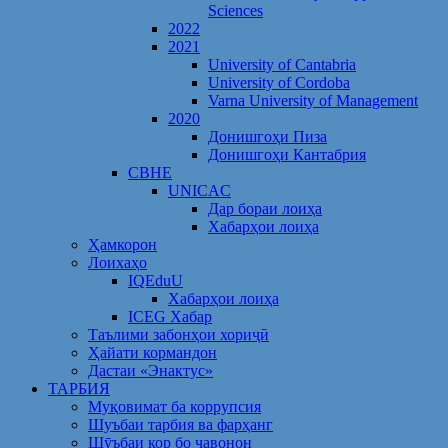
Sciences
2022
2021
University of Cantabria
University of Cordoba
Varna University of Management
2020
Донишгоҳи Пиза
Донишгоҳи Кантабрия
CBHE
UNICAC
Дар бораи лоиҳа
Хабарҳои лоиҳа
Ҳамкорон
Лоихаҳо
IQEduU
Хабарҳои лоиҳа
ICEG Хабар
Таълими забонҳои хориҷӣ
Ҳайати кормандон
Дастаи «Энактус»
ТАРБИЯ
Муқовимат ба коррупсия
Шуъбаи тарбия ва фарҳанг
Шӯъбаи кор бо ҷавонон