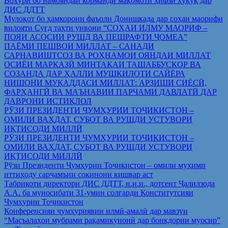
Вохўрӣ бо намояндаи корманди мақомоти ҳифзи ҳуқуқ дар
ДИС ДДТТ
Мулоқот бо ҳамкорони фаъоли Донишкада дар соҳаи маорифи
вилояти Суғд таҳти унвони “СОҲАИ ИЛМУ МАОРИФ –
ПОЯИ АСОСИИ РУШД ВА ПЕШРАФТИ ҶОМЕА”
ПАЁМИ ПЕШВОИ МИЛЛАТ – САНАДИ
САРНАВИШТСОЗ ВА РОҲНАМОИ ОЯНДАИ МИЛЛАТ
ОСИЁИ МАРКАЗӢ МИНТАҚАИ ТАШАББУСКОР ВА
СОЗАНДА ДАР ҲАЛЛИ МУШКИЛОТИ САЙЁРА
НИШОНИ МУҚАДДАСИ МИЛЛАТ: АРЗИШИ СИЁСӢ,
ФАРҲАНГӢ ВА МАЪНАВИИ ПАРЧАМИ ДАВЛАТӢ ДАР
ДАВРОНИ ИСТИҚЛОЛ
РӮЗИ ПРЕЗИДЕНТИ ҶУМҲУРИИ ТОҶИКИСТОН –
ОМИЛИ ВАҲДАТ, СУБОТ ВА РУШДИ УСТУВОРИ
ИҚТИСОДИ МИЛЛӢ
РӮЗИ ПРЕЗИДЕНТИ ҶУМҲУРИИ ТОҶИКИСТОН –
ОМИЛИ ВАҲДАТ, СУБОТ ВА РУШДИ УСТУВОРИ
ИҚТИСОДИ МИЛЛӢ
Рўзи Президенти Ҷумҳурии Тоҷикистон – омили муҳими
иттиҳоду сарҷамъии сокинони кишвар аст
Табрикоти директори ДИС ДДТТ, н.и.и., дотсент Ҷалилзода
А.А. ба муносибати 31-умин солгарди Конститутсияи
Ҷумҳурии Тоҷикистон
Конференсияи ҷумҳуриявии илмӣ-амалӣ дар мавзуи
“Масъалаҳои мубрами рақамикунонӣ дар бонкдории муосир”