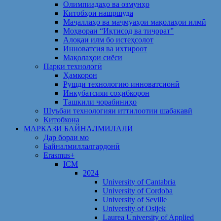
Олимпиадаҳо ва озмунҳо
Китобҳои нашршуда
Маҷаллаҳо ва маҷмӯаҳои мақолаҳои илмӣ
Моҳвораи “Иқтисод ва тиҷорат”
Алоқаи илм бо истеҳсолот
Инноватсия ва ихтироот
Мақолаҳои сиёсӣ
Парки технологӣ
Ҳамкорон
Рушди технологию инноватсионӣ
Инкубатсияи соҳибкорон
Ташкили чорабиниҳо
Шуъбаи технологияи иттилоотии шабакавӣ
Китобхона
МАРКАЗИ БАЙНАЛМИЛАЛӢ
Дар бораи мо
Байналмиллалгардонӣ
Erasmus+
ICM
2024
University of Cantabria
University of Cordoba
University of Seville
University of Osijek
Laurea University of Applied