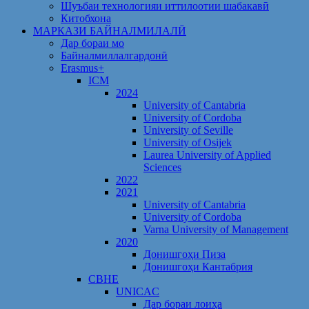
Шуъбаи технологияи иттилоотии шабакавӣ
Китобхона
МАРКАЗИ БАЙНАЛМИЛАЛӢ
Дар бораи мо
Байналмиллалгардонӣ
Erasmus+
ICM
2024
University of Cantabria
University of Cordoba
University of Seville
University of Osijek
Laurea University of Applied
Sciences
2022
2021
University of Cantabria
University of Cordoba
Varna University of Management
2020
Донишгоҳи Пиза
Донишгоҳи Кантабрия
CBHE
UNICAC
Дар бораи лоиҳа