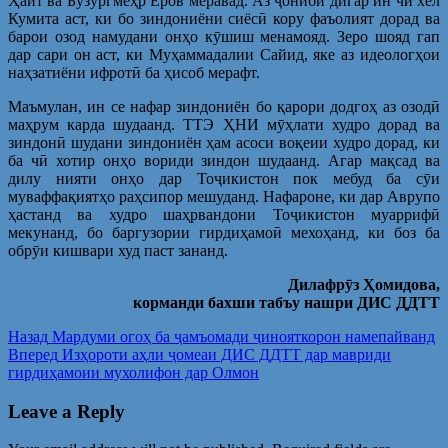
Ҳаит ва Бузургмеҳр Ёров меравад. Аз ҷониби дигар ин чӣ хел
Кумита аст, ки бо зиндониёни сиёсӣ кору фаъолият дорад ва
барои озод намудани онҳо кӯшиш менамояд. Зеро шояд гап
дар сари он аст, ки Муҳаммадалии Сайид, яке аз идеологҳои
наҳзатиёни ифротӣ ба ҳисоб мерафт.
Маъмулан, ин се нафар зиндониён бо қарори додгоҳ аз озодӣ
маҳрум карда шудаанд. ТТЭ ҲНИ мӯҳлати худро дорад ва
зиндонӣ шудани зиндониён ҳам асоси воқеии худро дорад, ки
ба чӣ хотир онҳо вориди зиндон шудаанд. Агар мақсад ва
дилу нияти онҳо дар Тоҷикистон пок мебуд ба сӯи
муваффақиятҳо раҳсипор мешуданд. Нафароне, ки дар Аврупо
ҳастанд ва худро шаҳрвандони Тоҷикистон муаррифӣ
мекунанд, бо баргузории гирдиҳамоӣ мехоҳанд, ки боз ба
обрӯи кишвари худ паст зананд.
Дилафр
ӯз Ҳомидова,
корманди бахши табъу нашри ДИС ДДТТ
Post
Предыдущая
Назад
Мардуми огоҳ ба ҷамъомади ҷинояткорон намепайванд
запись:
Следующая
Вперед
Изҳороти аҳли ҷомеаи ДИС ДДТТ дар мавриди
navigation
запись:
гирдиҳамоии мухолифон дар Олмон
Leave a Reply