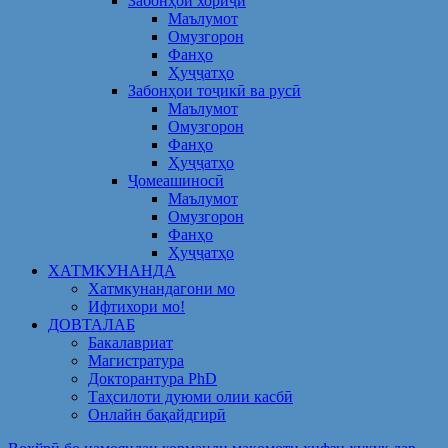
Забонҳои хориҷӣ
Маълумот
Омузгорон
Фанҳо
Ҳуҷҷатҳо
Забонҳои тоҷикӣ ва русӣ
Маълумот
Омузгорон
Фанҳо
Ҳуҷҷатҳо
Ҷомеашиносӣ
Маълумот
Омузгорон
Фанҳо
Ҳуҷҷатҳо
ХАТМКУНАНДА
Хатмкунандагони мо
Ифтихори мо!
ДОВТАЛАБ
Бакалавриат
Магистратура
Докторантура PhD
Таҳсилоти дуюми олии касбӣ
Онлайн бақайдгирӣ