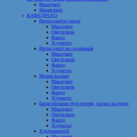
Маълумот
Маъмурият
КАФЕДРАҲО
Иқтисодиёти ҷаҳон
Маълумот
Омузгорон
Фанҳо
Ҳуҷҷатҳо
Иқтисодиёт ва соҳибкорӣ
Маълумот
Омузгорон
Фанҳо
Ҳуҷҷатҳо
Молия ва қарз
Маълумот
Омузгорон
Фанҳо
Ҳуҷҷатҳо
Баҳисобгирии бухгалтерӣ, таҳлил ва аудит
Маълумот
Омузгорон
Фанҳо
Ҳуҷҷатҳо
Ҳуқуқшиносӣ
Маълумот