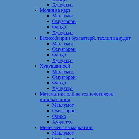
Ҳуҷҷатҳо
Молия ва қарз
Маълумот
Омузгорон
Фанҳо
Ҳуҷҷатҳо
Баҳисобгирии бухгалтерӣ, таҳлил ва аудит
Маълумот
Омузгорон
Фанҳо
Ҳуҷҷатҳо
Ҳуқуқшиносӣ
Маълумот
Омузгорон
Фанҳо
Ҳуҷҷатҳо
Математика олӣ ва технологияҳои
инноватсионӣ
Маълумот
Омузгорон
Фанҳо
Ҳуҷҷатҳо
Менеҷмент ва маркетинг
Маълумот
Омузгорон