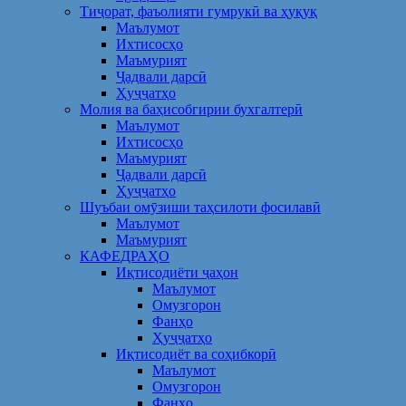
Тиҷорат, фаъолияти гумрукӣ ва ҳуқуқ
Маълумот
Ихтисосҳо
Маъмурият
Ҷадвали дарсӣ
Ҳуҷҷатҳо
Молия ва баҳисобгирии бухгалтерӣ
Маълумот
Ихтисосҳо
Маъмурият
Ҷадвали дарсӣ
Ҳуҷҷатҳо
Шуъбаи омӯзиши таҳсилоти фосилавӣ
Маълумот
Маъмурият
КАФЕДРАҲО
Иқтисодиёти ҷаҳон
Маълумот
Омузгорон
Фанҳо
Ҳуҷҷатҳо
Иқтисодиёт ва соҳибкорӣ
Маълумот
Омузгорон
Фанҳо