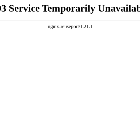
03 Service Temporarily Unavailab
nginx-reuseport/1.21.1