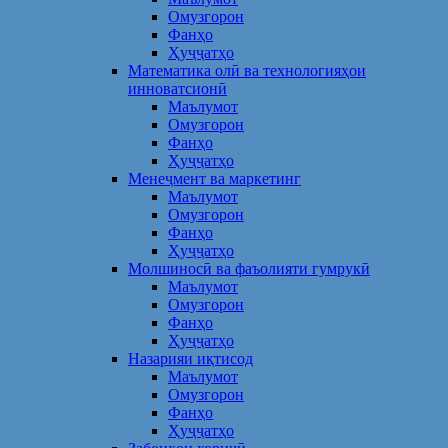
Омузгорон
Фанҳо
Ҳуҷҷатҳо
Математика олӣ ва технологияҳои
инноватсионӣ
Маълумот
Омузгорон
Фанҳо
Ҳуҷҷатҳо
Менеҷмент ва маркетинг
Маълумот
Омузгорон
Фанҳо
Ҳуҷҷатҳо
Молшиносӣ ва фаъолияти гумрукӣ
Маълумот
Омузгорон
Фанҳо
Ҳуҷҷатҳо
Назарияи иқтисод
Маълумот
Омузгорон
Фанҳо
Ҳуҷҷатҳо