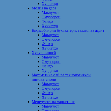
Ҳуҷҷатҳо
Молия ва қарз
Маълумот
Омузгорон
Фанҳо
Ҳуҷҷатҳо
Баҳисобгирии бухгалтерӣ, таҳлил ва аудит
Маълумот
Омузгорон
Фанҳо
Ҳуҷҷатҳо
Ҳуқуқшиносӣ
Маълумот
Омузгорон
Фанҳо
Ҳуҷҷатҳо
Математика олӣ ва технологияҳои
инноватсионӣ
Маълумот
Омузгорон
Фанҳо
Ҳуҷҷатҳо
Менеҷмент ва маркетинг
Маълумот
Омузгорон