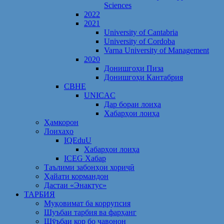
Sciences
2022
2021
University of Cantabria
University of Cordoba
Varna University of Management
2020
Донишгоҳи Пиза
Донишгоҳи Кантабрия
CBHE
UNICAC
Дар бораи лоиҳа
Хабарҳои лоиҳа
Ҳамкорон
Лоихаҳо
IQEduU
Хабарҳои лоиҳа
ICEG Хабар
Таълими забонҳои хориҷӣ
Ҳайати кормандон
Дастаи «Энактус»
ТАРБИЯ
Муқовимат ба коррупсия
Шуъбаи тарбия ва фарҳанг
Шӯъбаи кор бо ҷавонон