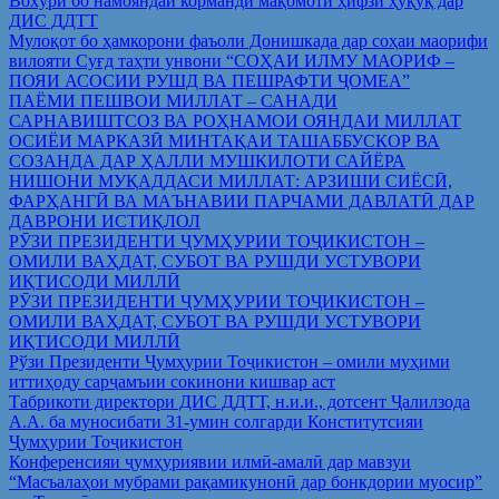
Вохўрӣ бо намояндаи корманди мақомоти ҳифзи ҳуқуқ дар
ДИС ДДТТ
Мулоқот бо ҳамкорони фаъоли Донишкада дар соҳаи маорифи
вилояти Суғд таҳти унвони “СОҲАИ ИЛМУ МАОРИФ –
ПОЯИ АСОСИИ РУШД ВА ПЕШРАФТИ ҶОМЕА”
ПАЁМИ ПЕШВОИ МИЛЛАТ – САНАДИ
САРНАВИШТСОЗ ВА РОҲНАМОИ ОЯНДАИ МИЛЛАТ
ОСИЁИ МАРКАЗӢ МИНТАҚАИ ТАШАББУСКОР ВА
СОЗАНДА ДАР ҲАЛЛИ МУШКИЛОТИ САЙЁРА
НИШОНИ МУҚАДДАСИ МИЛЛАТ: АРЗИШИ СИЁСӢ,
ФАРҲАНГӢ ВА МАЪНАВИИ ПАРЧАМИ ДАВЛАТӢ ДАР
ДАВРОНИ ИСТИҚЛОЛ
РӮЗИ ПРЕЗИДЕНТИ ҶУМҲУРИИ ТОҶИКИСТОН –
ОМИЛИ ВАҲДАТ, СУБОТ ВА РУШДИ УСТУВОРИ
ИҚТИСОДИ МИЛЛӢ
РӮЗИ ПРЕЗИДЕНТИ ҶУМҲУРИИ ТОҶИКИСТОН –
ОМИЛИ ВАҲДАТ, СУБОТ ВА РУШДИ УСТУВОРИ
ИҚТИСОДИ МИЛЛӢ
Рўзи Президенти Ҷумҳурии Тоҷикистон – омили муҳими
иттиҳоду сарҷамъии сокинони кишвар аст
Табрикоти директори ДИС ДДТТ, н.и.и., дотсент Ҷалилзода
А.А. ба муносибати 31-умин солгарди Конститутсияи
Ҷумҳурии Тоҷикистон
Конференсияи ҷумҳуриявии илмӣ-амалӣ дар мавзуи
“Масъалаҳои мубрами рақамикунонӣ дар бонкдории муосир”