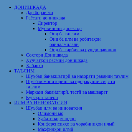
Skip
ДОНИШКАДА
to
Дар бораи мо
content
Раёсати донишкада
Директор
Муовинони директор
Оид ба таълим
Оид ба илм ва робитаҳои
байналмилалӣ
Оид ба тарбия ва рушди ҷавонон
Сохтори Донишкада
Ҳуҷҷатҳои расмии донишкада
Хабарҳо
ТАЪЛИМ
Шуъбаи банақшагирӣ ва назорати раванди таълим
Шуъбаи мониторинг ва идоракунии сифати
таълим
Маркази бақайдгирӣ, тестӣ ва машварат
Курсҳои тайёрӣ
ИЛМ ВА ИННОВАТСИЯ
Шуъбаи илм ва инноватсия
Олимони мо
Ҳайати кормандон
Конференсияҳо ва чорабиниҳои илмӣ
Маҳфилҳои илмӣ