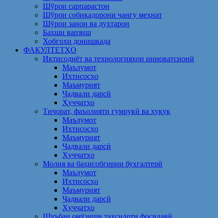
Шўрои сарпарастон
Шўрои собиқадорони ҷангу меҳнат
Шӯрои занон ва духтарон
Бахши варзиш
Хобгоҳи донишкада
ФАКУЛТЕТҲО
Иқтисодиёт ва технологияҳои инноватсионӣ
Маълумот
Ихтисосҳо
Маъмурият
Ҷадвали дарсӣ
Ҳуҷҷатҳо
Тиҷорат, фаъолияти гумрукӣ ва ҳуқуқ
Маълумот
Ихтисосҳо
Маъмурият
Ҷадвали дарсӣ
Ҳуҷҷатҳо
Молия ва баҳисобгирии бухгалтерӣ
Маълумот
Ихтисосҳо
Маъмурият
Ҷадвали дарсӣ
Ҳуҷҷатҳо
Шуъбаи омӯзиши таҳсилоти фосилавӣ