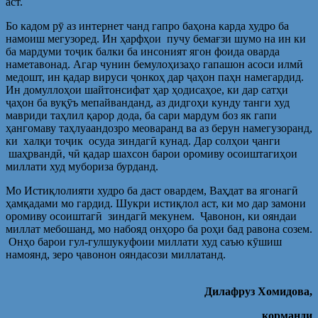
аст.
Бо кадом рӯ аз интернет чанд гапро баҳона карда худро ба
намоиш мегузоред. Ин ҳарфҳои пучу бемағзи шумо на ин ки
ба мардуми тоҷик балки ба инсоният ягон фоида оварда
наметавонад. Агар чунин бемулоҳизаҳо гапашон асоси илмӣ
медошт, ин қадар вируси ҷонкоҳ дар ҷаҳон паҳн намегардид.
Ин домуллоҳои шайтонсифат ҳар ҳодисаҳое, ки дар сатҳи
ҷаҳон ба вуқӯъ мепайванданд, аз дидгоҳи кунду танги худ
мавриди таҳлил қарор дода, ба сари мардум боз як гапи
ҳангомаву таҳлуаандозро меоваранд ва аз берун намегузоранд,
ки халқи тоҷик осуда зиндагӣ кунад. Дар солҳои ҷанги
шаҳрвандӣ, чӣ қадар шахсон барои оромиву осоиштагиҳои
миллати худ мубориза бурданд.
Мо Истиқлолияти худро ба даст овардем, Ваҳдат ва ягонагӣ
ҳамқадами мо гардид. Шукри истиқлол аст, ки мо дар замони
оромиву осоиштагӣ зиндагӣ мекунем. Ҷавонон, ки ояндаи
миллат мебошанд, мо набояд онҳоро ба роҳи бад равона созем.
Онҳо барои гул-гулшукуфоии миллати худ саъю кӯшиш
намоянд, зеро ҷавонон ояндасози миллатанд.
Дилафруз Хомидова,
корманди