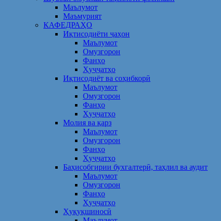
Маълумот
Маъмурият
КАФЕДРАҲО
Иқтисодиёти ҷаҳон
Маълумот
Омузгорон
Фанҳо
Ҳуҷҷатҳо
Иқтисодиёт ва соҳибкорӣ
Маълумот
Омузгорон
Фанҳо
Ҳуҷҷатҳо
Молия ва қарз
Маълумот
Омузгорон
Фанҳо
Ҳуҷҷатҳо
Баҳисобгирии бухгалтерӣ, таҳлил ва аудит
Маълумот
Омузгорон
Фанҳо
Ҳуҷҷатҳо
Ҳуқуқшиносӣ
Маълумот