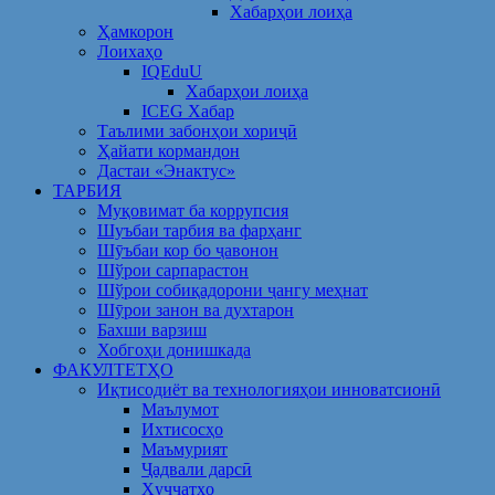
Хабарҳои лоиҳа
Ҳамкорон
Лоихаҳо
IQEduU
Хабарҳои лоиҳа
ICEG Хабар
Таълими забонҳои хориҷӣ
Ҳайати кормандон
Дастаи «Энактус»
ТАРБИЯ
Муқовимат ба коррупсия
Шуъбаи тарбия ва фарҳанг
Шӯъбаи кор бо ҷавонон
Шўрои сарпарастон
Шўрои собиқадорони ҷангу меҳнат
Шӯрои занон ва духтарон
Бахши варзиш
Хобгоҳи донишкада
ФАКУЛТЕТҲО
Иқтисодиёт ва технологияҳои инноватсионӣ
Маълумот
Ихтисосҳо
Маъмурият
Ҷадвали дарсӣ
Ҳуҷҷатҳо