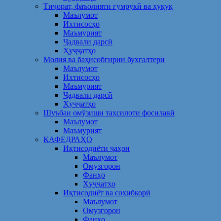
Тиҷорат, фаъолияти гумрукӣ ва ҳуқуқ
Маълумот
Ихтисосҳо
Маъмурият
Ҷадвали дарсӣ
Ҳуҷҷатҳо
Молия ва баҳисобгирии бухгалтерӣ
Маълумот
Ихтисосҳо
Маъмурият
Ҷадвали дарсӣ
Ҳуҷҷатҳо
Шуъбаи омӯзиши таҳсилоти фосилавӣ
Маълумот
Маъмурият
КАФЕДРАҲО
Иқтисодиёти ҷаҳон
Маълумот
Омузгорон
Фанҳо
Ҳуҷҷатҳо
Иқтисодиёт ва соҳибкорӣ
Маълумот
Омузгорон
Фанҳо