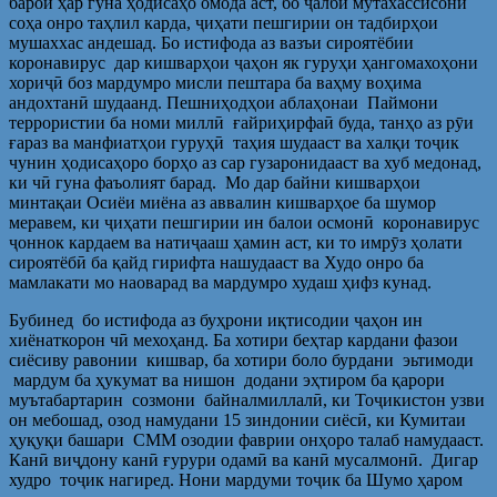
барои ҳар гуна ҳодисаҳо омода аст, бо ҷалби мутахассисони
соҳа онро таҳлил карда, ҷиҳати пешгирии он тадбирҳои
мушаххас андешад. Бо истифода аз вазъи сироятёбии
коронавирус дар кишварҳои ҷаҳон як гуруҳи ҳангомахоҳони
хориҷӣ боз мардумро мисли пештара ба ваҳму воҳима
андохтанӣ шудаанд. Пешниҳодҳои аблаҳонаи Паймони
террористии ба номи миллӣ ғайриҳирфаӣ буда, танҳо аз рӯи
ғараз ва манфиатҳои гуруҳӣ таҳия шудааст ва халқи тоҷик
чунин ҳодисаҳоро борҳо аз сар гузаронидааст ва хуб медонад,
ки чӣ гуна фаъолият барад. Мо дар байни кишварҳои
минтақаи Осиёи миёна аз аввалин кишварҳое ба шумор
меравем, ки ҷиҳати пешгирии ин балои осмонӣ коронавирус
ҷоннок кардаем ва натиҷааш ҳамин аст, ки то имрӯз ҳолати
сироятёбӣ ба қайд гирифта нашудааст ва Худо онро ба
мамлакати мо наоварад ва мардумро худаш ҳифз кунад.
Бубинед бо истифода аз буҳрони иқтисодии ҷаҳон ин
хиёнаткорон чӣ мехоҳанд. Ба хотири беҳтар кардани фазои
сиёсиву равонии кишвар, ба хотири боло бурдани эьтимоди
мардум ба ҳукумат ва нишон додани эҳтиром ба қарори
муътабартарин созмони байналмиллалӣ, ки Тоҷикистон узви
он мебошад, озод намудани 15 зиндонии сиёсӣ, ки Кумитаи
ҳуқуқи башари СММ озодии фаврии онҳоро талаб намудааст.
Канӣ виҷдону канӣ ғурури одамӣ ва канӣ мусалмонӣ. Дигар
худро тоҷик нагиред. Нони мардуми тоҷик ба Шумо ҳаром