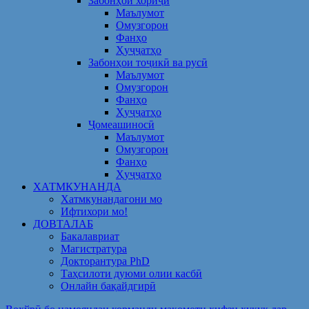
Забонҳои хориҷӣ
Маълумот
Омузгорон
Фанҳо
Ҳуҷҷатҳо
Забонҳои тоҷикӣ ва русӣ
Маълумот
Омузгорон
Фанҳо
Ҳуҷҷатҳо
Ҷомеашиносӣ
Маълумот
Омузгорон
Фанҳо
Ҳуҷҷатҳо
ХАТМКУНАНДА
Хатмкунандагони мо
Ифтихори мо!
ДОВТАЛАБ
Бакалавриат
Магистратура
Докторантура PhD
Таҳсилоти дуюми олии касбӣ
Онлайн бақайдгирӣ