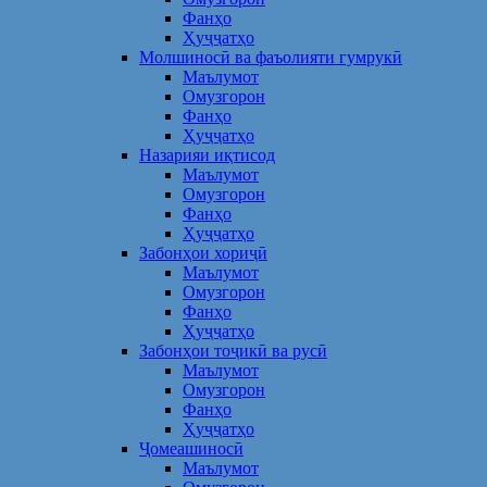
Фанҳо
Ҳуҷҷатҳо
Молшиносӣ ва фаъолияти гумрукӣ
Маълумот
Омузгорон
Фанҳо
Ҳуҷҷатҳо
Назарияи иқтисод
Маълумот
Омузгорон
Фанҳо
Ҳуҷҷатҳо
Забонҳои хориҷӣ
Маълумот
Омузгорон
Фанҳо
Ҳуҷҷатҳо
Забонҳои тоҷикӣ ва русӣ
Маълумот
Омузгорон
Фанҳо
Ҳуҷҷатҳо
Ҷомеашиносӣ
Маълумот