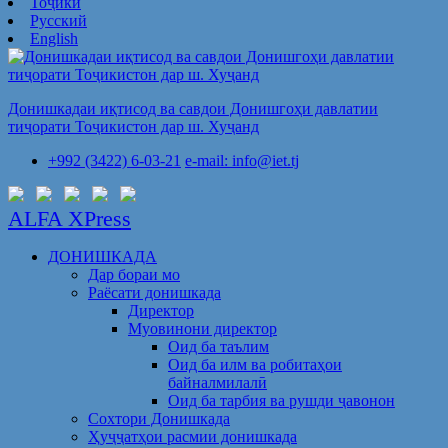
Тоҷикӣ
Русский
English
Донишкадаи иқтисод ва савдои Донишгоҳи давлатии
тиҷорати Тоҷикистон дар ш. Хуҷанд
+992 (3422) 6-03-21
e-mail: info@iet.tj
ALFA XPress
ДОНИШКАДА
Дар бораи мо
Раёсати донишкада
Директор
Муовинони директор
Оид ба таълим
Оид ба илм ва робитаҳои
байналмилалӣ
Оид ба тарбия ва рушди ҷавонон
Сохтори Донишкада
Ҳуҷҷатҳои расмии донишкада