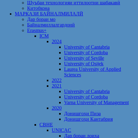
Шуъбаи технологияи иттилоотии шабакавӣ
Китобхона
МАРКАЗИ БАЙНАЛМИЛАЛӢ
Дар бораи мо
Байналмиллалгардонӣ
Erasmus+
ICM
2024
University of Cantabria
University of Cordoba
University of Seville
University of Osijek
Laurea University of Applied
Sciences
2022
2021
University of Cantabria
University of Cordoba
Varna University of Management
2020
Донишгоҳи Пиза
Донишгоҳи Кантабрия
CBHE
UNICAC
Дар бораи лоиҳа