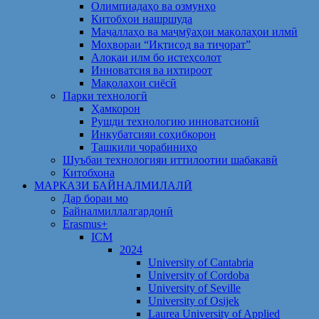
Олимпиадаҳо ва озмунҳо
Китобҳои нашршуда
Маҷаллаҳо ва маҷмӯаҳои мақолаҳои илмӣ
Моҳвораи “Иқтисод ва тиҷорат”
Алоқаи илм бо истеҳсолот
Инноватсия ва ихтироот
Мақолаҳои сиёсӣ
Парки технологӣ
Ҳамкорон
Рушди технологию инноватсионӣ
Инкубатсияи соҳибкорон
Ташкили чорабиниҳо
Шуъбаи технологияи иттилоотии шабакавӣ
Китобхона
МАРКАЗИ БАЙНАЛМИЛАЛӢ
Дар бораи мо
Байналмиллалгардонӣ
Erasmus+
ICM
2024
University of Cantabria
University of Cordoba
University of Seville
University of Osijek
Laurea University of Applied