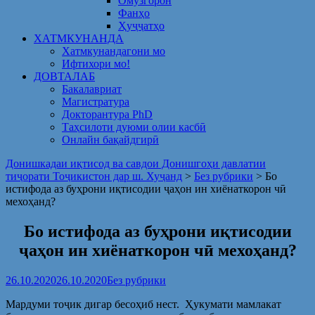
Омузгорон
Фанҳо
Ҳуҷҷатҳо
ХАТМКУНАНДА
Хатмкунандагони мо
Ифтихори мо!
ДОВТАЛАБ
Бакалавриат
Магистратура
Докторантура PhD
Таҳсилоти дуюми олии касбӣ
Онлайн бақайдгирӣ
Донишкадаи иқтисод ва савдои Донишгоҳи давлатии
тиҷорати Тоҷикистон дар ш. Хуҷанд
>
Без рубрики
>
Бо
истифода аз буҳрони иқтисодии ҷаҳон ин хиёнаткорон чӣ
мехоҳанд?
Бо истифода аз буҳрони иқтисодии
ҷаҳон ин хиёнаткорон чӣ мехоҳанд?
26.10.2020
26.10.2020
Без рубрики
Мардуми тоҷик дигар бесоҳиб нест. Ҳукумати мамлакат