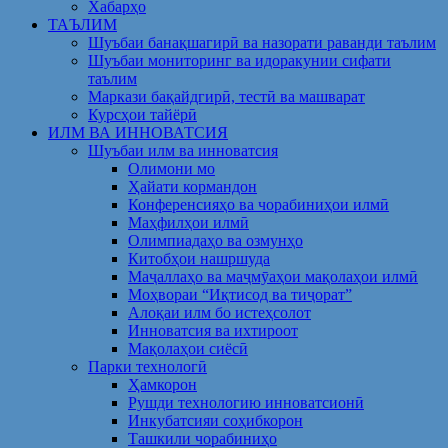
Хабарҳо
ТАЪЛИМ
Шуъбаи банақшагирӣ ва назорати раванди таълим
Шуъбаи мониторинг ва идоракунии сифати
таълим
Маркази бақайдгирӣ, тестӣ ва машварат
Курсҳои тайёрӣ
ИЛМ ВА ИННОВАТСИЯ
Шуъбаи илм ва инноватсия
Олимони мо
Ҳайати кормандон
Конференсияҳо ва чорабиниҳои илмӣ
Маҳфилҳои илмӣ
Олимпиадаҳо ва озмунҳо
Китобҳои нашршуда
Маҷаллаҳо ва маҷмӯаҳои мақолаҳои илмӣ
Моҳвораи “Иқтисод ва тиҷорат”
Алоқаи илм бо истеҳсолот
Инноватсия ва ихтироот
Мақолаҳои сиёсӣ
Парки технологӣ
Ҳамкорон
Рушди технологию инноватсионӣ
Инкубатсияи соҳибкорон
Ташкили чорабиниҳо