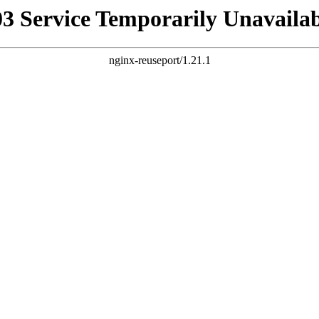
03 Service Temporarily Unavailab
nginx-reuseport/1.21.1