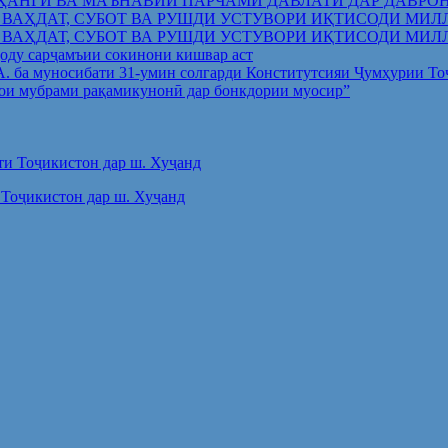
ҲАНГӢ ВА МАЪНАВИИ ПАРЧАМИ ДАВЛАТӢ ДАР ДАВРО
 ВАҲДАТ, СУБОТ ВА РУШДИ УСТУВОРИ ИҚТИСОДИ МИЛ
 ВАҲДАТ, СУБОТ ВА РУШДИ УСТУВОРИ ИҚТИСОДИ МИЛ
оду сарҷамъии сокинони кишвар аст
.А. ба муносибати 31-умин солгарди Конститутсияи Ҷумҳурии Т
ои мубрами рақамикунонӣ дар бонкдории муосир”
Тоҷикистон дар ш. Хуҷанд