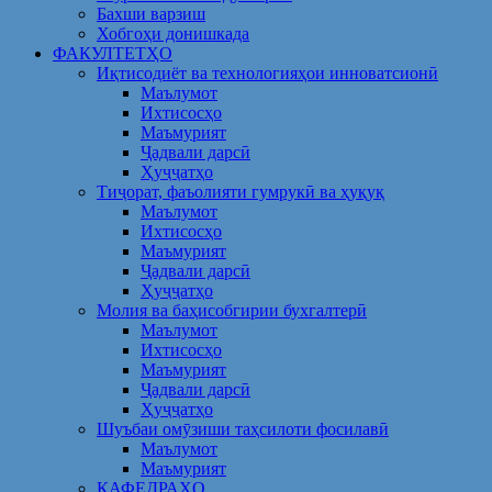
Бахши варзиш
Хобгоҳи донишкада
ФАКУЛТЕТҲО
Иқтисодиёт ва технологияҳои инноватсионӣ
Маълумот
Ихтисосҳо
Маъмурият
Ҷадвали дарсӣ
Ҳуҷҷатҳо
Тиҷорат, фаъолияти гумрукӣ ва ҳуқуқ
Маълумот
Ихтисосҳо
Маъмурият
Ҷадвали дарсӣ
Ҳуҷҷатҳо
Молия ва баҳисобгирии бухгалтерӣ
Маълумот
Ихтисосҳо
Маъмурият
Ҷадвали дарсӣ
Ҳуҷҷатҳо
Шуъбаи омӯзиши таҳсилоти фосилавӣ
Маълумот
Маъмурият
КАФЕДРАҲО