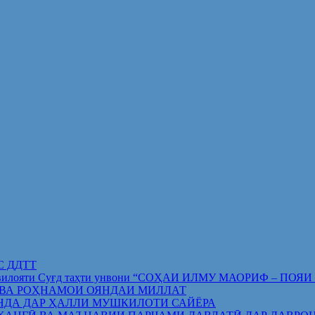
ИС ДДТТ
орифи вилояти Суғд таҳти унвони “СОҲАИ ИЛМУ МАОРИФ –
 ВА РОҲНАМОИ ОЯНДАИ МИЛЛАТ
НДА ДАР ҲАЛЛИ МУШКИЛОТИ САЙЁРА