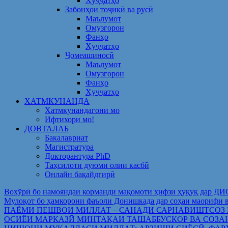
Ҳуҷҷатҳо
Забонҳои тоҷикӣ ва русӣ
Маълумот
Омузгорон
Фанҳо
Ҳуҷҷатҳо
Ҷомеашиносӣ
Маълумот
Омузгорон
Фанҳо
Ҳуҷҷатҳо
ХАТМКУНАНДА
Хатмкунандагони мо
Ифтихори мо!
ДОВТАЛАБ
Бакалавриат
Магистратура
Докторантура PhD
Таҳсилоти дуюми олии касбӣ
Онлайн бақайдгирӣ
Вохўрӣ бо намояндаи корманди мақомоти ҳифзи ҳуқуқ дар Д
Мулоқот бо ҳамкорони фаъоли Донишкада дар соҳаи ма
ПАЁМИ ПЕШВОИ МИЛЛАТ – САНАДИ САРНАВИШТСОЗ
ОСИЁИ МАРКАЗӢ МИНТАҚАИ ТАШАББУСКОР ВА СОЗА