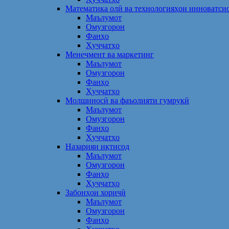
Математика олӣ ва технологияҳои инноватси
Маълумот
Омузгорон
Фанҳо
Ҳуҷҷатҳо
Менеҷмент ва маркетинг
Маълумот
Омузгорон
Фанҳо
Ҳуҷҷатҳо
Молшиносӣ ва фаъолияти гумрукӣ
Маълумот
Омузгорон
Фанҳо
Ҳуҷҷатҳо
Назарияи иқтисод
Маълумот
Омузгорон
Фанҳо
Ҳуҷҷатҳо
Забонҳои хориҷӣ
Маълумот
Омузгорон
Фанҳо