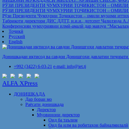
НИШОНИ МУҚАДДАСИ МИЛЛАТ: АРЗИШИ СИЁСӢ, ФАР
РӮЗИ ПРЕЗИДЕНТИ ҶУМҲУРИИ ТОҶИКИСТОН – ОМИЛИ
РӮЗИ ПРЕЗИДЕНТИ ҶУМҲУРИИ ТОҶИКИСТОН – ОМИЛИ
Рўзи Президенти Ҷумҳурии Тоҷикистон – омили муҳими иттиҳ
Табрикоти директори ДИС ДДТТ, н.и.и., дотсент Ҷалилзода А
Конференсияи ҷумҳуриявии илмӣ-амалӣ дар мавзуи “Масъалаҳ
Тоҷикӣ
Русский
English
Донишкадаи иқтисод ва савдои Донишгоҳи давлатии тиҷорати 
+992 (3422) 6-03-21
e-mail: info@iet.tj
ALFA XPress
ДОНИШКАДА
Дар бораи мо
Раёсати донишкада
Директор
Муовинони директор
Оид ба таълим
Оид ба илм ва робитаҳои байналмилалӣ