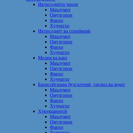
Иқтисодиёти ҷаҳон
Маълумот
Омузгорон
Фанҳо
Ҳуҷҷатҳо
Иқтисодиёт ва соҳибкорӣ
Маълумот
Омузгорон
Фанҳо
Ҳуҷҷатҳо
Молия ва қарз
Маълумот
Омузгорон
Фанҳо
Ҳуҷҷатҳо
Баҳисобгирии бухгалтерӣ, таҳлил ва аудит
Маълумот
Омузгорон
Фанҳо
Ҳуҷҷатҳо
Ҳуқуқшиносӣ
Маълумот
Омузгорон
Фанҳо
Ҳуҷҷатҳо