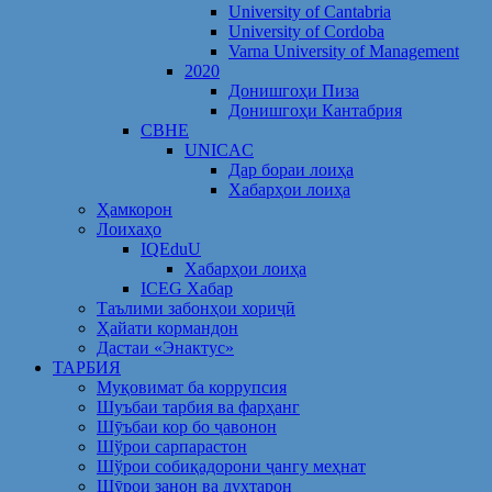
University of Cantabria
University of Cordoba
Varna University of Management
2020
Донишгоҳи Пиза
Донишгоҳи Кантабрия
CBHE
UNICAC
Дар бораи лоиҳа
Хабарҳои лоиҳа
Ҳамкорон
Лоихаҳо
IQEduU
Хабарҳои лоиҳа
ICEG Хабар
Таълими забонҳои хориҷӣ
Ҳайати кормандон
Дастаи «Энактус»
ТАРБИЯ
Муқовимат ба коррупсия
Шуъбаи тарбия ва фарҳанг
Шӯъбаи кор бо ҷавонон
Шўрои сарпарастон
Шўрои собиқадорони ҷангу меҳнат
Шӯрои занон ва духтарон