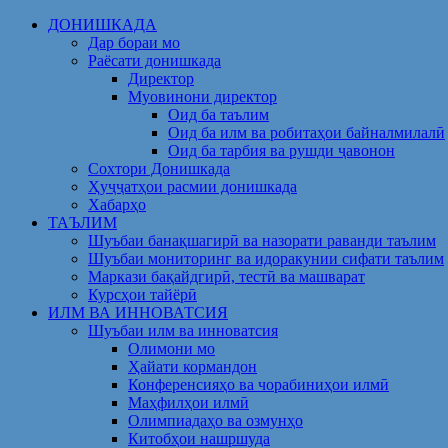
Skip
ДОНИШКАДА
to
Дар бораи мо
content
Раёсати донишкада
Директор
Муовинони директор
Оид ба таълим
Оид ба илм ва робитаҳои байналмилалӣ
Оид ба тарбия ва рушди ҷавонон
Сохтори Донишкада
Ҳуҷҷатҳои расмии донишкада
Хабарҳо
ТАЪЛИМ
Шуъбаи банақшагирӣ ва назорати раванди таълим
Шуъбаи мониторинг ва идоракунии сифати таълим
Маркази бақайдгирӣ, тестӣ ва машварат
Курсҳои тайёрӣ
ИЛМ ВА ИННОВАТСИЯ
Шуъбаи илм ва инноватсия
Олимони мо
Ҳайати кормандон
Конференсияҳо ва чорабиниҳои илмӣ
Маҳфилҳои илмӣ
Олимпиадаҳо ва озмунҳо
Китобҳои нашршуда