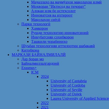
Маҷаллаҳо ва маҷмӯаҳои мақолаҳои илмӣ
Моҳвораи “Иқтисод ва тиҷорат”
Алоқаи илм бо истеҳсолот
Инноватсия ва ихтироот
Мақолаҳои сиёсӣ
Парки технологӣ
Ҳамкорон
Рушди технологию инноватсионӣ
Инкубатсияи соҳибкорон
Ташкили чорабиниҳо
Шуъбаи технологияи иттилоотии шабакавӣ
Китобхона
МАРКАЗИ БАЙНАЛМИЛАЛӢ
Дар бораи мо
Байналмиллалгардонӣ
Erasmus+
ICM
2024
University of Cantabria
University of Cordoba
University of Seville
University of Osijek
Laurea University of Applied Science
2022
2021