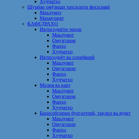
Ҳуҷҷатҳо
Шуъбаи омӯзиши таҳсилоти фосилавӣ
Маълумот
Маъмурият
КАФЕДРАҲО
Иқтисодиёти ҷаҳон
Маълумот
Омузгорон
Фанҳо
Ҳуҷҷатҳо
Иқтисодиёт ва соҳибкорӣ
Маълумот
Омузгорон
Фанҳо
Ҳуҷҷатҳо
Молия ва қарз
Маълумот
Омузгорон
Фанҳо
Ҳуҷҷатҳо
Баҳисобгирии бухгалтерӣ, таҳлил ва аудит
Маълумот
Омузгорон
Фанҳо
Ҳуҷҷатҳо