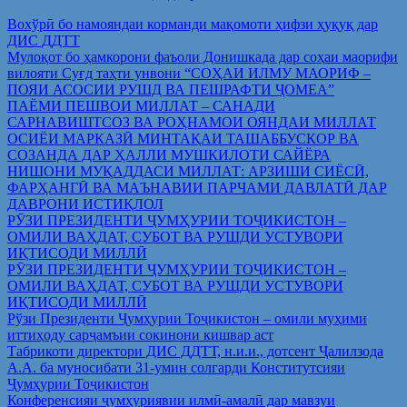
Вохўрӣ бо намояндаи корманди мақомоти ҳифзи ҳуқуқ дар
ДИС ДДТТ
Мулоқот бо ҳамкорони фаъоли Донишкада дар соҳаи маорифи
вилояти Суғд таҳти унвони “СОҲАИ ИЛМУ МАОРИФ –
ПОЯИ АСОСИИ РУШД ВА ПЕШРАФТИ ҶОМЕА”
ПАЁМИ ПЕШВОИ МИЛЛАТ – САНАДИ
САРНАВИШТСОЗ ВА РОҲНАМОИ ОЯНДАИ МИЛЛАТ
ОСИЁИ МАРКАЗӢ МИНТАҚАИ ТАШАББУСКОР ВА
СОЗАНДА ДАР ҲАЛЛИ МУШКИЛОТИ САЙЁРА
НИШОНИ МУҚАДДАСИ МИЛЛАТ: АРЗИШИ СИЁСӢ,
ФАРҲАНГӢ ВА МАЪНАВИИ ПАРЧАМИ ДАВЛАТӢ ДАР
ДАВРОНИ ИСТИҚЛОЛ
РӮЗИ ПРЕЗИДЕНТИ ҶУМҲУРИИ ТОҶИКИСТОН –
ОМИЛИ ВАҲДАТ, СУБОТ ВА РУШДИ УСТУВОРИ
ИҚТИСОДИ МИЛЛӢ
РӮЗИ ПРЕЗИДЕНТИ ҶУМҲУРИИ ТОҶИКИСТОН –
ОМИЛИ ВАҲДАТ, СУБОТ ВА РУШДИ УСТУВОРИ
ИҚТИСОДИ МИЛЛӢ
Рўзи Президенти Ҷумҳурии Тоҷикистон – омили муҳими
иттиҳоду сарҷамъии сокинони кишвар аст
Табрикоти директори ДИС ДДТТ, н.и.и., дотсент Ҷалилзода
А.А. ба муносибати 31-умин солгарди Конститутсияи
Ҷумҳурии Тоҷикистон
Конференсияи ҷумҳуриявии илмӣ-амалӣ дар мавзуи