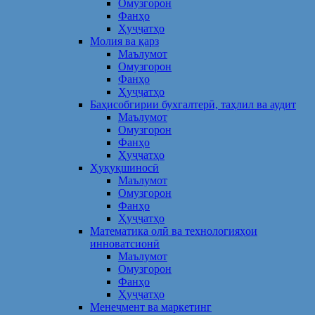
Омузгорон
Фанҳо
Ҳуҷҷатҳо
Молия ва қарз
Маълумот
Омузгорон
Фанҳо
Ҳуҷҷатҳо
Баҳисобгирии бухгалтерӣ, таҳлил ва аудит
Маълумот
Омузгорон
Фанҳо
Ҳуҷҷатҳо
Ҳуқуқшиносӣ
Маълумот
Омузгорон
Фанҳо
Ҳуҷҷатҳо
Математика олӣ ва технологияҳои
инноватсионӣ
Маълумот
Омузгорон
Фанҳо
Ҳуҷҷатҳо
Менеҷмент ва маркетинг