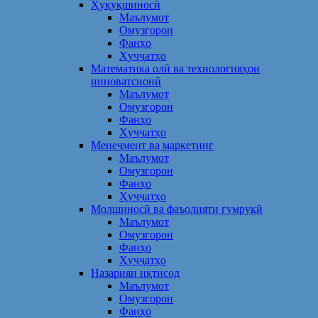
Ҳуқуқшиносӣ
Маълумот
Омузгорон
Фанҳо
Ҳуҷҷатҳо
Математика олӣ ва технологияҳои
инноватсионӣ
Маълумот
Омузгорон
Фанҳо
Ҳуҷҷатҳо
Менеҷмент ва маркетинг
Маълумот
Омузгорон
Фанҳо
Ҳуҷҷатҳо
Молшиносӣ ва фаъолияти гумрукӣ
Маълумот
Омузгорон
Фанҳо
Ҳуҷҷатҳо
Назарияи иқтисод
Маълумот
Омузгорон
Фанҳо