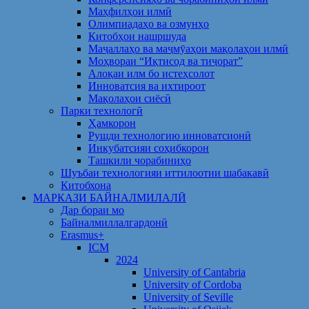
Маҳфилҳои илмӣ
Олимпиадаҳо ва озмунҳо
Китобҳои нашршуда
Маҷаллаҳо ва маҷмӯаҳои мақолаҳои илмӣ
Моҳвораи “Иқтисод ва тиҷорат”
Алоқаи илм бо истеҳсолот
Инноватсия ва ихтироот
Мақолаҳои сиёсӣ
Парки технологӣ
Ҳамкорон
Рушди технологию инноватсионӣ
Инкубатсияи соҳибкорон
Ташкили чорабиниҳо
Шуъбаи технологияи иттилоотии шабакавӣ
Китобхона
МАРКАЗИ БАЙНАЛМИЛАЛӢ
Дар бораи мо
Байналмиллалгардонӣ
Erasmus+
ICM
2024
University of Cantabria
University of Cordoba
University of Seville