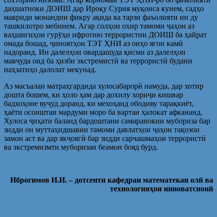
даҳшатноки ДОИШ дар Ироқу Сурия муқоиса кунем, садҳо
мавриди монандии фикру ақида ва тарзи фаъолияти ин ду
ташкилотро мебинем. Агар солҳои охир тамоми ҷаҳон аз
ваҳшигиҳои гурӯҳи ифротию террористии ДОИШ ба ҳайрат
омада бошад, ҷиноятҳои ТЭТ ҲНИ аз онҳо ягон камӣ
надоранд. Ин далелҳои овардашуда қисми аз далелҳои
мавҷуда оид ба ҳизби экстремистӣ ва террористӣ будани
наҳзатиҳо далолат мекунад.
Аз масъалаи матраҳгардида хулосабарорӣ намуда, дар хотир
дошта бошем, ки ҳоло ҳам дар дохилу хориҷи кишвар
бадхоҳоне вуҷуд доранд, ки мехоҳанд ободиву тарақкиёт,
ҳаёти осоиштаи мардуми моро ба вартаи ҳалокат афкананд.
Хулоса ҷиҳати баланд бардоштани самаранокии мубориза бар
зидди он муттаҳидшавии тамоми давлатҳои ҷаҳон тақозои
замон аст ва дар якҷоягӣ бар зидди сарчашмаҳои террористӣ
ва экстремизмти муборизаи беамон бояд бурд.
Иброгимов И.И.
– дотсенти кафедраи математекаи ол
ӣ
ва
технология
ҳ
ои инноватсион
ӣ