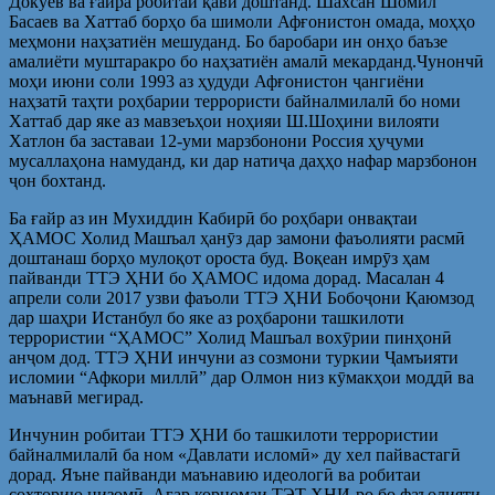
Докуев ва ғайра робитаи қавӣ доштанд. Шахсан Шомил
Басаев ва Хаттаб борҳо ба шимоли Афғонистон омада, моҳҳо
меҳмони наҳзатиён мешуданд. Бо баробари ин онҳо баъзе
амалиёти муштаракро бо наҳзатиён амалӣ мекарданд.Чунончӣ
моҳи июни соли 1993 аз ҳудуди Афғонистон ҷангиёни
наҳзатӣ таҳти роҳбарии террористи байналмилалӣ бо номи
Хаттаб дар яке аз мавзеъҳои ноҳияи Ш.Шоҳини вилояти
Хатлон ба заставаи 12-уми марзбонони Россия ҳуҷуми
мусаллаҳона намуданд, ки дар натиҷа даҳҳо нафар марзбонон
ҷон бохтанд.
Ба ғайр аз ин Мухиддин Кабирӣ бо роҳбари онвақтаи
ҲАМОС Холид Машъал ҳанӯз дар замони фаъолияти расмӣ
доштанаш борҳо мулоқот ороста буд. Воқеан имрӯз ҳам
пайванди ТТЭ ҲНИ бо ҲАМОС идома дорад. Масалан 4
апрели соли 2017 узви фаъоли ТТЭ ҲНИ Бобоҷони Қаюмзод
дар шаҳри Истанбул бо яке аз роҳбарони ташкилоти
террористии “ҲАМОС” Холид Машъал вохӯрии пинҳонӣ
анҷом дод. ТТЭ ҲНИ инчуни аз созмони туркии Ҷамъияти
исломии “Афкори миллӣ” дар Олмон низ кӯмакҳои моддӣ ва
маънавӣ мегирад.
Инчунин робитаи ТТЭ ҲНИ бо ташкилоти террористии
байналмилалӣ ба ном «Давлати исломӣ» ду хел пайвастагӣ
дорад. Яъне пайванди маънавию идеологӣ ва робитаи
сохторию низомӣ. Агар корномаи ТЭТ ҲНИ-ро бо фаъолияти