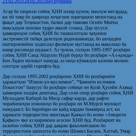
23.02.2021
24.02.2021
Без рубрики
Агар ба таърихи собиқ ҲНИ назар кунем, маълум мегардад,
ки чӣ тавр бо ҳамроҳи хоҷагони хориҷашон мехостанд на
фақат дар Тоҷикистон, балки дар тамоми Осиёи Миёна
мақсадҳои нопоки худро амалӣ созанд. Дар хусуси
ҳамкориҳои собиқ ҲНИ бо ташкилотҳои ҷаҳонии
экстремистӣ тибқи далелҳои радношаванда, бо шоҳидии
иштирокчиёни ҳодисаҳо филмҳои мустанад ва мақолаҳо ба
нашр расонида шудааст. Аз ҷумла, солҳои 1995-1997 роҳбари
собиқ ҲНИ Саид Абдулло Нурӣ борҳо бо роҳбари «Ал-қоида»
Бен Ладен мулоқот намуда, аз онҳо кӯмакҳои калони молию
олотҳои ҳарбӣ гирифта буд.
Дар солҳои 1995-2002 роҳбарони ҲНИ бо роҳбарияти
ҳаракатҳои “Ихвон-ул-муслимин”, “Ҷамоати исломии
Покистон” бахусус бо роҳбари собиқи он Қозӣ Ҳусейн Аҳмад
ҳамкории наздик доштанд. Дар соли охир роҳбари собиқ ҲНИ
Мухиддин Кабирӣ ба Миср сафар карда, дар рафти
чорабиниҳои ихвониҳо бо роҳбари он М.Мурсӣ мулоқот
намудааст. Бо баробари ин қайд кардан бамаврид аст, ки
ҳаракати террористии минтақаи Қавқоз бо номи «Амороти
Қафқоз» яке аз шарикони асосии ҲНИ буд. Роҳбарият ва
аъзоёни собиқ ҲНИ дар давраи фаъолияташон бо
террористони шинохта бо номи Шомил Басаев, Хаттаб, Умар