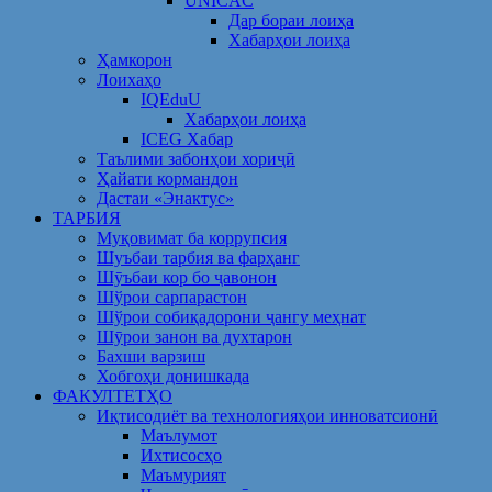
UNICAC
Дар бораи лоиҳа
Хабарҳои лоиҳа
Ҳамкорон
Лоихаҳо
IQEduU
Хабарҳои лоиҳа
ICEG Хабар
Таълими забонҳои хориҷӣ
Ҳайати кормандон
Дастаи «Энактус»
ТАРБИЯ
Муқовимат ба коррупсия
Шуъбаи тарбия ва фарҳанг
Шӯъбаи кор бо ҷавонон
Шўрои сарпарастон
Шўрои собиқадорони ҷангу меҳнат
Шӯрои занон ва духтарон
Бахши варзиш
Хобгоҳи донишкада
ФАКУЛТЕТҲО
Иқтисодиёт ва технологияҳои инноватсионӣ
Маълумот
Ихтисосҳо
Маъмурият