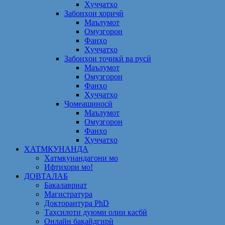
Ҳуҷҷатҳо
Забонҳои хориҷӣ
Маълумот
Омузгорон
Фанҳо
Ҳуҷҷатҳо
Забонҳои тоҷикӣ ва русӣ
Маълумот
Омузгорон
Фанҳо
Ҳуҷҷатҳо
Ҷомеашиносӣ
Маълумот
Омузгорон
Фанҳо
Ҳуҷҷатҳо
ХАТМКУНАНДА
Хатмкунандагони мо
Ифтихори мо!
ДОВТАЛАБ
Бакалавриат
Магистратура
Докторантура PhD
Таҳсилоти дуюми олии касбӣ
Онлайн бақайдгирӣ