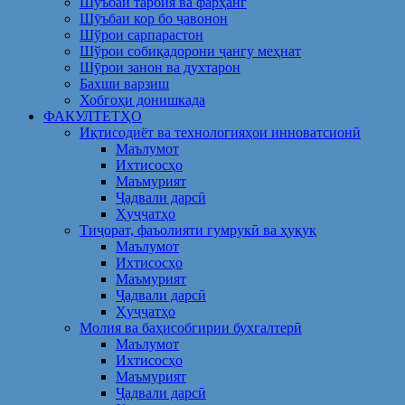
Шуъбаи тарбия ва фарҳанг
Шӯъбаи кор бо ҷавонон
Шўрои сарпарастон
Шўрои собиқадорони ҷангу меҳнат
Шӯрои занон ва духтарон
Бахши варзиш
Хобгоҳи донишкада
ФАКУЛТЕТҲО
Иқтисодиёт ва технологияҳои инноватсионӣ
Маълумот
Ихтисосҳо
Маъмурият
Ҷадвали дарсӣ
Ҳуҷҷатҳо
Тиҷорат, фаъолияти гумрукӣ ва ҳуқуқ
Маълумот
Ихтисосҳо
Маъмурият
Ҷадвали дарсӣ
Ҳуҷҷатҳо
Молия ва баҳисобгирии бухгалтерӣ
Маълумот
Ихтисосҳо
Маъмурият
Ҷадвали дарсӣ