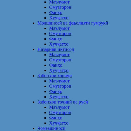
Маълумот
Омузгорон
Фанҳо
Ҳуҷҷатҳо
Молшиносӣ ва фаъолияти гумрукӣ
Маълумот
Омузгорон
Фанҳо
Ҳуҷҷатҳо
Назарияи иқтисод
Маълумот
Омузгорон
Фанҳо
Ҳуҷҷатҳо
Забонҳои хориҷӣ
Маълумот
Омузгорон
Фанҳо
Ҳуҷҷатҳо
Забонҳои тоҷикӣ ва русӣ
Маълумот
Омузгорон
Фанҳо
Ҳуҷҷатҳо
Ҷомеашиносӣ