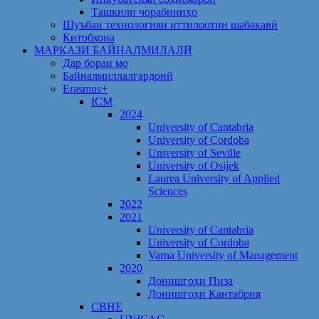
Ташкили чорабиниҳо
Шуъбаи технологияи иттилоотии шабакавӣ
Китобхона
МАРКАЗИ БАЙНАЛМИЛАЛӢ
Дар бораи мо
Байналмиллалгардонӣ
Erasmus+
ICM
2024
University of Cantabria
University of Cordoba
University of Seville
University of Osijek
Laurea University of Applied
Sciences
2022
2021
University of Cantabria
University of Cordoba
Varna University of Management
2020
Донишгоҳи Пиза
Донишгоҳи Кантабрия
CBHE