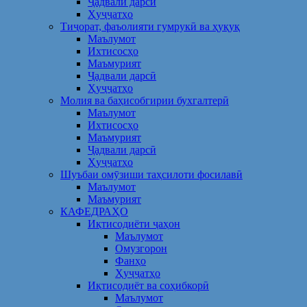
Ҷадвали дарсӣ
Ҳуҷҷатҳо
Тиҷорат, фаъолияти гумрукӣ ва ҳуқуқ
Маълумот
Ихтисосҳо
Маъмурият
Ҷадвали дарсӣ
Ҳуҷҷатҳо
Молия ва баҳисобгирии бухгалтерӣ
Маълумот
Ихтисосҳо
Маъмурият
Ҷадвали дарсӣ
Ҳуҷҷатҳо
Шуъбаи омӯзиши таҳсилоти фосилавӣ
Маълумот
Маъмурият
КАФЕДРАҲО
Иқтисодиёти ҷаҳон
Маълумот
Омузгорон
Фанҳо
Ҳуҷҷатҳо
Иқтисодиёт ва соҳибкорӣ
Маълумот