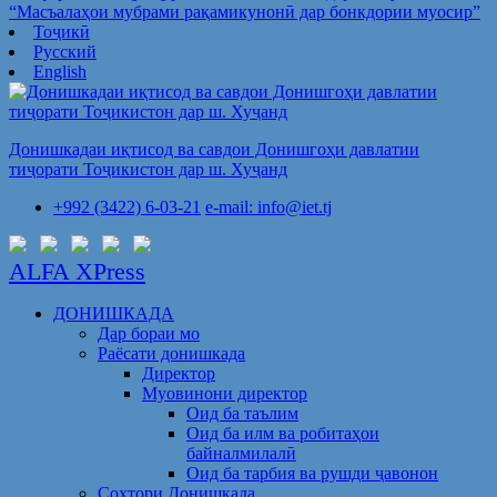
“Масъалаҳои мубрами рақамикунонӣ дар бонкдории муосир”
Тоҷикӣ
Русский
English
Донишкадаи иқтисод ва савдои Донишгоҳи давлатии
тиҷорати Тоҷикистон дар ш. Хуҷанд
+992 (3422) 6-03-21
e-mail: info@iet.tj
ALFA XPress
ДОНИШКАДА
Дар бораи мо
Раёсати донишкада
Директор
Муовинони директор
Оид ба таълим
Оид ба илм ва робитаҳои
байналмилалӣ
Оид ба тарбия ва рушди ҷавонон
Сохтори Донишкада