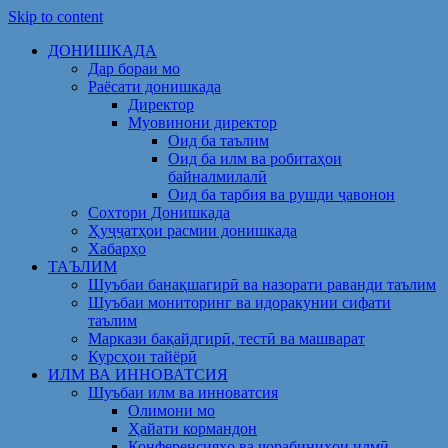
Skip to content
ДОНИШКАДА
Дар бораи мо
Раёсати донишкада
Директор
Муовинони директор
Оид ба таълим
Оид ба илм ва робитаҳои
байналмилалӣ
Оид ба тарбия ва рушди ҷавонон
Сохтори Донишкада
Ҳуҷҷатҳои расмии донишкада
Хабарҳо
ТАЪЛИМ
Шуъбаи банақшагирӣ ва назорати раванди таълим
Шуъбаи мониторинг ва идоракунии сифати
таълим
Маркази бақайдгирӣ, тестӣ ва машварат
Курсҳои тайёрӣ
ИЛМ ВА ИННОВАТСИЯ
Шуъбаи илм ва инноватсия
Олимони мо
Ҳайати кормандон
Конференсияҳо ва чорабиниҳои илмӣ