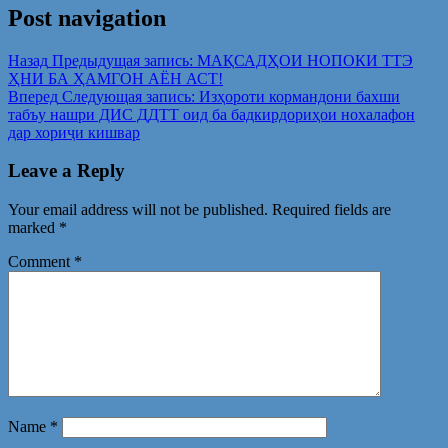
Post navigation
Назад
Предыдущая запись:
МАҚСАДҲОИ НОПОКИ ТТЭ
ҲНИ БА ҲАМГОН АЁН АСТ!
Вперед
Следующая запись:
Изҳороти кормандони бахши
табъу нашри ДИС ДДТТ оид ба бадкирдориҳои нохалафон
дар хориҷи кишвар
Leave a Reply
Your email address will not be published.
Required fields are
marked
*
Comment
*
Name
*