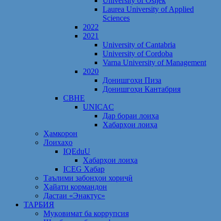
University of Osijek
Laurea University of Applied
Sciences
2022
2021
University of Cantabria
University of Cordoba
Varna University of Management
2020
Донишгоҳи Пиза
Донишгоҳи Кантабрия
CBHE
UNICAC
Дар бораи лоиҳа
Хабарҳои лоиҳа
Ҳамкорон
Лоихаҳо
IQEduU
Хабарҳои лоиҳа
ICEG Хабар
Таълими забонҳои хориҷӣ
Ҳайати кормандон
Дастаи «Энактус»
ТАРБИЯ
Муқовимат ба коррупсия