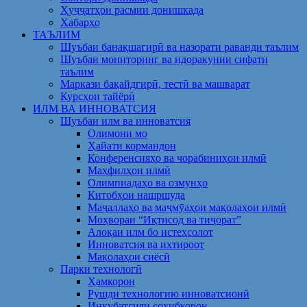
Ҳуҷҷатҳои расмии донишкада
Хабарҳо
ТАЪЛИМ
Шуъбаи банақшагирӣ ва назорати раванди таълим
Шуъбаи мониторинг ва идоракунии сифати
таълим
Маркази бақайдгирӣ, тестӣ ва машварат
Курсҳои тайёрӣ
ИЛМ ВА ИННОВАТСИЯ
Шуъбаи илм ва инноватсия
Олимони мо
Ҳайати кормандон
Конференсияҳо ва чорабиниҳои илмӣ
Маҳфилҳои илмӣ
Олимпиадаҳо ва озмунҳо
Китобҳои нашршуда
Маҷаллаҳо ва маҷмӯаҳои мақолаҳои илмӣ
Моҳвораи “Иқтисод ва тиҷорат”
Алоқаи илм бо истеҳсолот
Инноватсия ва ихтироот
Мақолаҳои сиёсӣ
Парки технологӣ
Ҳамкорон
Рушди технологию инноватсионӣ
Инкубатсияи соҳибкорон