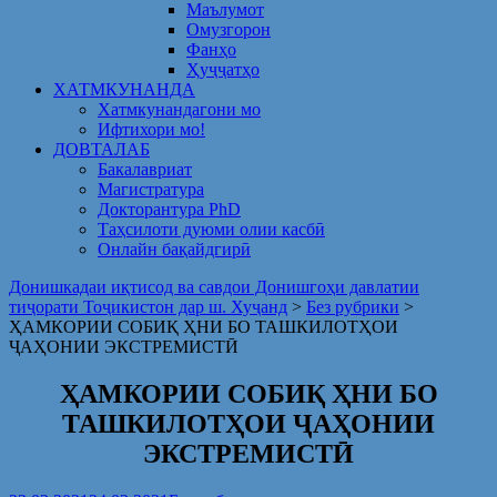
Маълумот
Омузгорон
Фанҳо
Ҳуҷҷатҳо
ХАТМКУНАНДА
Хатмкунандагони мо
Ифтихори мо!
ДОВТАЛАБ
Бакалавриат
Магистратура
Докторантура PhD
Таҳсилоти дуюми олии касбӣ
Онлайн бақайдгирӣ
Донишкадаи иқтисод ва савдои Донишгоҳи давлатии
тиҷорати Тоҷикистон дар ш. Хуҷанд
>
Без рубрики
>
ҲАМКОРИИ СОБИҚ ҲНИ БО ТАШКИЛОТҲОИ
ҶАҲОНИИ ЭКСТРЕМИСТӢ
ҲАМКОРИИ СОБИҚ ҲНИ БО
ТАШКИЛОТҲОИ ҶАҲОНИИ
ЭКСТРЕМИСТӢ