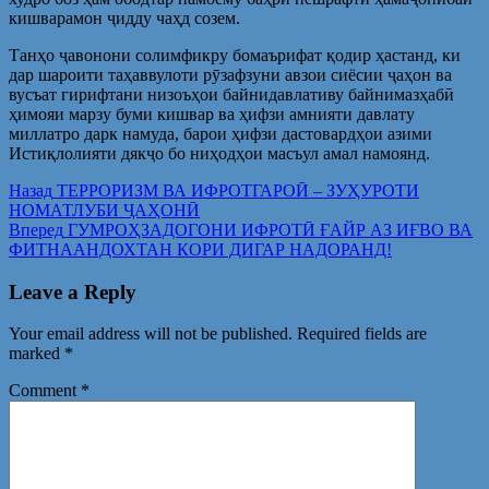
кишварамон ҷидду чаҳд созем.
Танҳо ҷавонони солимфикру бомаърифат қодир ҳастанд, ки
дар шароити таҳаввулоти рӯзафзуни авзои сиёсии ҷаҳон ва
вусъат гирифтани низоъҳои байнидавлативу байнимазҳабӣ
ҳимояи марзу буми кишвар ва ҳифзи амнияти давлату
миллатро дарк намуда, барои ҳифзи дастовардҳои азими
Истиқлолияти дякҷо бо ниҳодҳои масъул амал намоянд.
Post
Предыдущая
Назад
ТЕРРОРИЗМ ВА ИФРОТГАРОӢ – ЗУҲУРОТИ
запись:
НОМАТЛУБИ ҶАҲОНӢ
navigation
Следующая
Вперед
ГУМРОҲЗАДОГОНИ ИФРОТӢ ҒАЙР АЗ ИҒВО ВА
запись:
ФИТНААНДОХТАН КОРИ ДИГАР НАДОРАНД!
Leave a Reply
Your email address will not be published.
Required fields are
marked
*
Comment
*