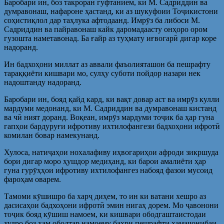
Баробари ин, боз такроран гуфтанием, ки М. Садриддин ва
думравонаш, нафароне ҳастанд, ки аз шукуфоии Тоҷикистони
соҳистиқлол дар таҳлука афтодаанд. Имрӯз ба либоси М.
Садриддин ва пайравонаш кайк даромадаасту онҳоро ором
гузошта наметавонад. Ба ғайр аз туҳмату иғвогарӣ дигар коре
надоранд.
Ин бадхоҳони миллат аз аввали фаъолияташон ба пешрафту
тараққиёти кишвари мо, сулҳу суботи пойдор назари нек
надоштанду надоранд.
Баробари ин, бояд қайд кард, ки вақт довар аст ва имрӯз кулли
мардуми медонанд, ки М. Садриддин ва думравонаш кистанд
ва чӣ ният доранд. Воқеан, имрӯз мардуми тоҷик ба ҳар гуна
гапҳои бардуруғи ифротиву ихтилофангези бадхоҳони ифротӣ
комилан бовар намекунанд.
Хулоса, натиҷаҳои нохалафиву иҳвогариҳои афроди зикршуда
бори дигар моро ҳушдор медиҳанд, ки барои амалиёти ҳар
гуна гурӯҳҳои ифротиву ихтилофангез набояд фазои мусоид
фароҳам оварем.
Тамоми кӯшишро ба харҷ диҳем, то ин ки ватани хешро аз
дасисаҳои бадхоҳони ифротӣ эмин нигаҳ дорем. Мо ҷавонони
тоҷик бояд кӯшиш намоем, ки кишвари ободгаштаистодаи
худро боз ҳам ободтар намоему баҳри пешрафти ҳамаҷонибаи