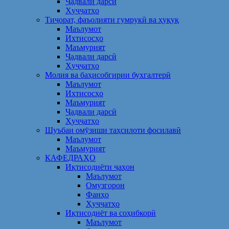
Ҷадвали дарсӣ
Ҳуҷҷатҳо
Тиҷорат, фаъолияти гумрукӣ ва ҳуқуқ
Маълумот
Ихтисосҳо
Маъмурият
Ҷадвали дарсӣ
Ҳуҷҷатҳо
Молия ва баҳисобгирии бухгалтерӣ
Маълумот
Ихтисосҳо
Маъмурият
Ҷадвали дарсӣ
Ҳуҷҷатҳо
Шуъбаи омӯзиши таҳсилоти фосилавӣ
Маълумот
Маъмурият
КАФЕДРАҲО
Иқтисодиёти ҷаҳон
Маълумот
Омузгорон
Фанҳо
Ҳуҷҷатҳо
Иқтисодиёт ва соҳибкорӣ
Маълумот