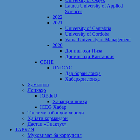
University of Osijek
Laurea University of Applied
Sciences
2022
2021
University of Cantabria
University of Cordoba
Varna University of Management
2020
Донишгоҳи Пиза
Донишгоҳи Кантабрия
CBHE
UNICAC
Дар бораи лоиҳа
Хабарҳои лоиҳа
Ҳамкорон
Лоихаҳо
IQEduU
Хабарҳои лоиҳа
ICEG Хабар
Таълими забонҳои хориҷӣ
Ҳайати кормандон
Дастаи «Энактус»
ТАРБИЯ
Муқовимат ба коррупсия