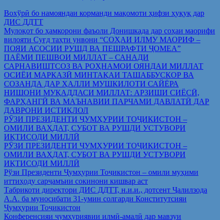
Вохўрӣ бо намояндаи корманди мақомоти ҳифзи ҳуқуқ дар
ДИС ДДТТ
Мулоқот бо ҳамкорони фаъоли Донишкада дар соҳаи маорифи
вилояти Суғд таҳти унвони “СОҲАИ ИЛМУ МАОРИФ –
ПОЯИ АСОСИИ РУШД ВА ПЕШРАФТИ ҶОМЕА”
ПАЁМИ ПЕШВОИ МИЛЛАТ – САНАДИ
САРНАВИШТСОЗ ВА РОҲНАМОИ ОЯНДАИ МИЛЛАТ
ОСИЁИ МАРКАЗӢ МИНТАҚАИ ТАШАББУСКОР ВА
СОЗАНДА ДАР ҲАЛЛИ МУШКИЛОТИ САЙЁРА
НИШОНИ МУҚАДДАСИ МИЛЛАТ: АРЗИШИ СИЁСӢ,
ФАРҲАНГӢ ВА МАЪНАВИИ ПАРЧАМИ ДАВЛАТӢ ДАР
ДАВРОНИ ИСТИҚЛОЛ
РӮЗИ ПРЕЗИДЕНТИ ҶУМҲУРИИ ТОҶИКИСТОН –
ОМИЛИ ВАҲДАТ, СУБОТ ВА РУШДИ УСТУВОРИ
ИҚТИСОДИ МИЛЛӢ
РӮЗИ ПРЕЗИДЕНТИ ҶУМҲУРИИ ТОҶИКИСТОН –
ОМИЛИ ВАҲДАТ, СУБОТ ВА РУШДИ УСТУВОРИ
ИҚТИСОДИ МИЛЛӢ
Рўзи Президенти Ҷумҳурии Тоҷикистон – омили муҳими
иттиҳоду сарҷамъии сокинони кишвар аст
Табрикоти директори ДИС ДДТТ, н.и.и., дотсент Ҷалилзода
А.А. ба муносибати 31-умин солгарди Конститутсияи
Ҷумҳурии Тоҷикистон
Конференсияи ҷумҳуриявии илмӣ-амалӣ дар мавзуи