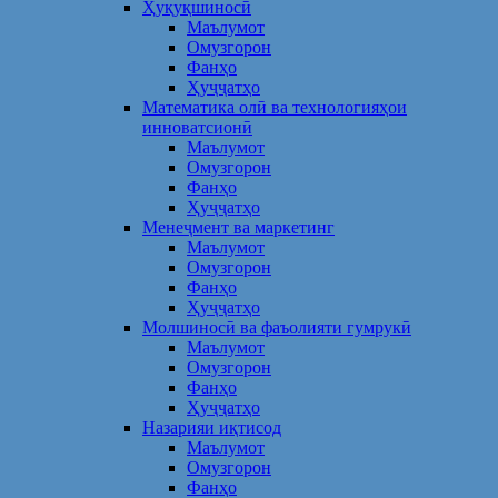
Ҳуқуқшиносӣ
Маълумот
Омузгорон
Фанҳо
Ҳуҷҷатҳо
Математика олӣ ва технологияҳои
инноватсионӣ
Маълумот
Омузгорон
Фанҳо
Ҳуҷҷатҳо
Менеҷмент ва маркетинг
Маълумот
Омузгорон
Фанҳо
Ҳуҷҷатҳо
Молшиносӣ ва фаъолияти гумрукӣ
Маълумот
Омузгорон
Фанҳо
Ҳуҷҷатҳо
Назарияи иқтисод
Маълумот
Омузгорон
Фанҳо