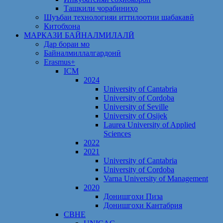
Ташкили чорабиниҳо
Шуъбаи технологияи иттилоотии шабакавӣ
Китобхона
МАРКАЗИ БАЙНАЛМИЛАЛӢ
Дар бораи мо
Байналмиллалгардонӣ
Erasmus+
ICM
2024
University of Cantabria
University of Cordoba
University of Seville
University of Osijek
Laurea University of Applied
Sciences
2022
2021
University of Cantabria
University of Cordoba
Varna University of Management
2020
Донишгоҳи Пиза
Донишгоҳи Кантабрия
CBHE