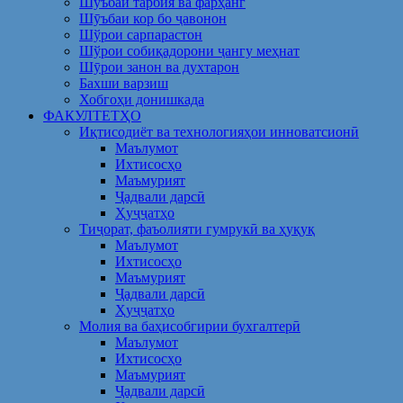
Шуъбаи тарбия ва фарҳанг
Шӯъбаи кор бо ҷавонон
Шўрои сарпарастон
Шўрои собиқадорони ҷангу меҳнат
Шӯрои занон ва духтарон
Бахши варзиш
Хобгоҳи донишкада
ФАКУЛТЕТҲО
Иқтисодиёт ва технологияҳои инноватсионӣ
Маълумот
Ихтисосҳо
Маъмурият
Ҷадвали дарсӣ
Ҳуҷҷатҳо
Тиҷорат, фаъолияти гумрукӣ ва ҳуқуқ
Маълумот
Ихтисосҳо
Маъмурият
Ҷадвали дарсӣ
Ҳуҷҷатҳо
Молия ва баҳисобгирии бухгалтерӣ
Маълумот
Ихтисосҳо
Маъмурият
Ҷадвали дарсӣ