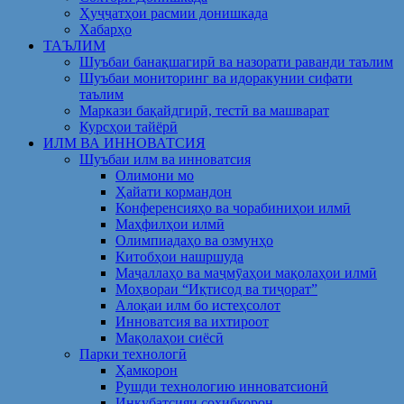
Ҳуҷҷатҳои расмии донишкада
Хабарҳо
ТАЪЛИМ
Шуъбаи банақшагирӣ ва назорати раванди таълим
Шуъбаи мониторинг ва идоракунии сифати
таълим
Маркази бақайдгирӣ, тестӣ ва машварат
Курсҳои тайёрӣ
ИЛМ ВА ИННОВАТСИЯ
Шуъбаи илм ва инноватсия
Олимони мо
Ҳайати кормандон
Конференсияҳо ва чорабиниҳои илмӣ
Маҳфилҳои илмӣ
Олимпиадаҳо ва озмунҳо
Китобҳои нашршуда
Маҷаллаҳо ва маҷмӯаҳои мақолаҳои илмӣ
Моҳвораи “Иқтисод ва тиҷорат”
Алоқаи илм бо истеҳсолот
Инноватсия ва ихтироот
Мақолаҳои сиёсӣ
Парки технологӣ
Ҳамкорон
Рушди технологию инноватсионӣ
Инкубатсияи соҳибкорон