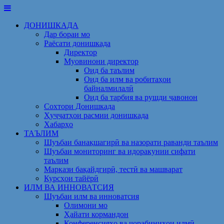
Skip
to
ДОНИШКАДА
content
Дар бораи мо
Раёсати донишкада
Директор
Муовинони директор
Оид ба таълим
Оид ба илм ва робитаҳои
байналмилалӣ
Оид ба тарбия ва рушди ҷавонон
Сохтори Донишкада
Ҳуҷҷатҳои расмии донишкада
Хабарҳо
ТАЪЛИМ
Шуъбаи банақшагирӣ ва назорати раванди таълим
Шуъбаи мониторинг ва идоракунии сифати
таълим
Маркази бақайдгирӣ, тестӣ ва машварат
Курсҳои тайёрӣ
ИЛМ ВА ИННОВАТСИЯ
Шуъбаи илм ва инноватсия
Олимони мо
Ҳайати кормандон
Конференсияҳо ва чорабиниҳои илмӣ