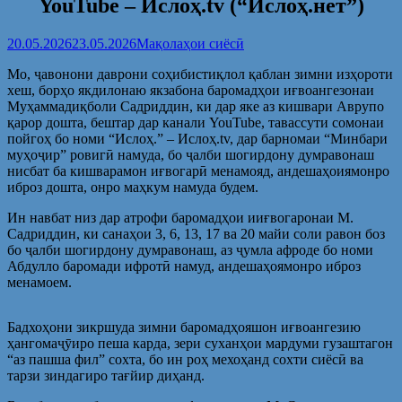
YouTube – Ислоҳ.tv (“Ислоҳ.нет”)
20.05.2026
23.05.2026
Мақолаҳои сиёсӣ
Мо, ҷавонони даврони соҳибистиқлол қаблан зимни изҳороти
хеш, борҳо якдилонаю якзабона баромадҳои иғвоангезонаи
Муҳаммадиқболи Садриддин, ки дар яке аз кишвари Аврупо
қарор дошта, бештар дар канали YouTube, тавассути сомонаи
пойгоҳ бо номи “Ислоҳ.” – Ислоҳ.tv, дар барномаи “Минбари
муҳоҷир” ровигӣ намуда, бо ҷалби шогирдону думравонаш
нисбат ба кишварамон иғвогарӣ менамояд, андешаҳоиямонро
иброз дошта, онро маҳкум намуда будем.
Ин навбат низ дар атрофи баромадҳои ииғвогаронаи М.
Садриддин, ки санаҳои 3, 6, 13, 17 ва 20 майи соли равон боз
бо ҷалби шогирдону думравонаш, аз ҷумла афроде бо номи
Абдулло баромади ифротӣ намуд, андешаҳоямонро иброз
менамоем.
Бадхоҳони зикршуда зимни баромадҳояшон иғвоангезию
ҳангомаҷӯиро пеша карда, зери суханҳои мардуми гузаштагон
“аз пашша фил” сохта, бо ин роҳ мехоҳанд сохти сиёсӣ ва
тарзи зиндагиро тағйир диҳанд.