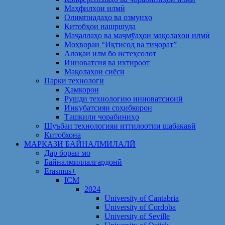
Маҳфилҳои илмӣ
Олимпиадаҳо ва озмунҳо
Китобҳои нашршуда
Маҷаллаҳо ва маҷмӯаҳои мақолаҳои илмӣ
Моҳвораи “Иқтисод ва тиҷорат”
Алоқаи илм бо истеҳсолот
Инноватсия ва ихтироот
Мақолаҳои сиёсӣ
Парки технологӣ
Ҳамкорон
Рушди технологию инноватсионӣ
Инкубатсияи соҳибкорон
Ташкили чорабиниҳо
Шуъбаи технологияи иттилоотии шабакавӣ
Китобхона
МАРКАЗИ БАЙНАЛМИЛАЛӢ
Дар бораи мо
Байналмиллалгардонӣ
Erasmus+
ICM
2024
University of Cantabria
University of Cordoba
University of Seville