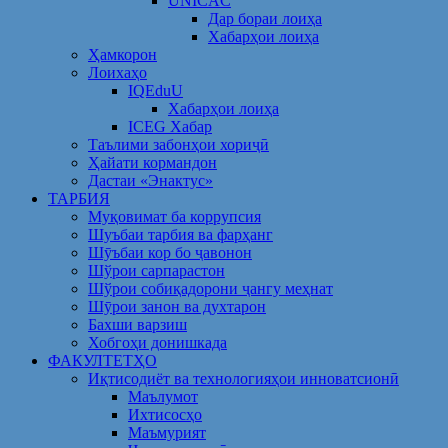
UNICAC
Дар бораи лоиҳа
Хабарҳои лоиҳа
Ҳамкорон
Лоихаҳо
IQEduU
Хабарҳои лоиҳа
ICEG Хабар
Таълими забонҳои хориҷӣ
Ҳайати кормандон
Дастаи «Энактус»
ТАРБИЯ
Муқовимат ба коррупсия
Шуъбаи тарбия ва фарҳанг
Шӯъбаи кор бо ҷавонон
Шўрои сарпарастон
Шўрои собиқадорони ҷангу меҳнат
Шӯрои занон ва духтарон
Бахши варзиш
Хобгоҳи донишкада
ФАКУЛТЕТҲО
Иқтисодиёт ва технологияҳои инноватсионӣ
Маълумот
Ихтисосҳо
Маъмурият