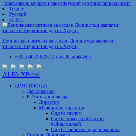
“Масъалаҳои мубрами рақамикунонӣ дар бонкдории муосир”
Тоҷикӣ
Русский
English
Донишкадаи иқтисод ва савдои Донишгоҳи давлатии
тиҷорати Тоҷикистон дар ш. Хуҷанд
+992 (3422) 6-03-21
e-mail: info@iet.tj
ALFA XPress
ДОНИШКАДА
Дар бораи мо
Раёсати донишкада
Директор
Муовинони директор
Оид ба таълим
Оид ба илм ва робитаҳои
байналмилалӣ
Оид ба тарбия ва рушди ҷавонон
Сохтори Донишкада