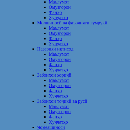
Маълумот
Омузгорон
Фанҳо
Ҳуҷҷатҳо
Молшиносӣ ва фаъолияти гумрукӣ
Маълумот
Омузгорон
Фанҳо
Ҳуҷҷатҳо
Назарияи иқтисод
Маълумот
Омузгорон
Фанҳо
Ҳуҷҷатҳо
Забонҳои хориҷӣ
Маълумот
Омузгорон
Фанҳо
Ҳуҷҷатҳо
Забонҳои тоҷикӣ ва русӣ
Маълумот
Омузгорон
Фанҳо
Ҳуҷҷатҳо
Ҷомеашиносӣ