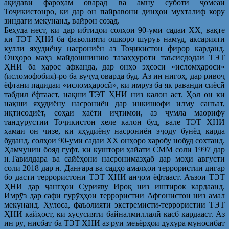
ақидавӣ фароҳам оварад ва амну суботи ҷомеаи
Тоҷикистонро, ки дар он пайравони динҳои мухталиф кору
зиндагӣ мекунанд, вайрон созад.
Беҳуда нест, ки дар ибтидои солҳои 90-уми садаи ХХ, вақте
ки ТЭТ ҲНИ ба фаъолияти ошкоро шурӯъ намуд, аксарияти
кулли яҳудиёну насрониён аз Тоҷикистон фирор карданд.
Онҳоро маҳз майдоншинию тазаҳҳуроти таъсисдодаи ТЭТ
ҲНИ ба ҳарос афканда, дар онҳо эҳсоси «исломҳаросӣ»
(исломофобия)-ро ба вуҷуд оварда буд. Аз ин нигоҳ, дар ривоҷ
ёфтани падидаи «исломҳаросӣ», ки имрӯз ба як раванди сиёсӣ
табдил ёфтааст, нақши ТЭТ ҲНИ низ калон аст. Ҳол он ки
нақши яҳудиёну насрониён дар инкишофи илму санъат,
иқтисодиёт, соҳаи ҳаёти иҷтимоӣ, аз ҷумла маорифу
тандурустии Тоҷикистон хеле калон буд, вале ТЭТ ҲНИ
ҳамаи он чизе, ки яҳудиёну насрониён эҷоду бунёд карда
буданд, солҳои 90-уми садаи XX онҳоро харобу нобуд сохтанд.
Ҳамчунин бояд гуфт, ки куштори ҳайати СММ соли 1997 дар
н.Тавилдара ва сайёҳони насронимазҳаб дар моҳи августи
соли 2018 дар н. Данғара ва садҳо амалҳои террористии дигар
бо дасти террористони ТЭТ ҲНИ анҷом ёфтааст. Аъзои ТЭТ
ҲНИ дар ҷангҳои Сурияву Ироқ низ иштирок кардаанд.
Имрӯз дар сафи гурӯҳҳои террористии Афғонистон низ амал
мекунанд. Хулоса, фаъолияти экстремистӣ-террористии ТЭТ
ҲНИ кайҳост, ки хусусияти байналмиллалӣ касб кардааст. Аз
ин рӯ, нисбат ба ТЭТ ҲНИ аз рӯи меъёрҳои духӯра муносибат