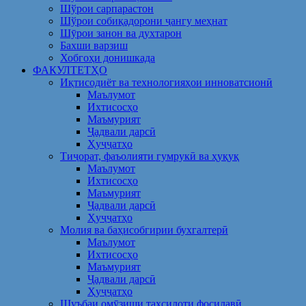
Шўрои сарпарастон
Шўрои собиқадорони ҷангу меҳнат
Шӯрои занон ва духтарон
Бахши варзиш
Хобгоҳи донишкада
ФАКУЛТЕТҲО
Иқтисодиёт ва технологияҳои инноватсионӣ
Маълумот
Ихтисосҳо
Маъмурият
Ҷадвали дарсӣ
Ҳуҷҷатҳо
Тиҷорат, фаъолияти гумрукӣ ва ҳуқуқ
Маълумот
Ихтисосҳо
Маъмурият
Ҷадвали дарсӣ
Ҳуҷҷатҳо
Молия ва баҳисобгирии бухгалтерӣ
Маълумот
Ихтисосҳо
Маъмурият
Ҷадвали дарсӣ
Ҳуҷҷатҳо
Шуъбаи омӯзиши таҳсилоти фосилавӣ