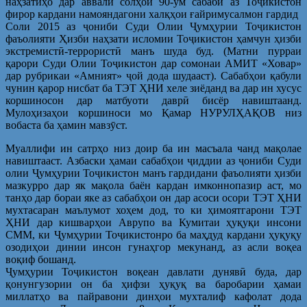
наҳзатиҳо дар аввали солҳои 90-ум сабаби аз Тоҷикистон
фирор кардани намояндагони халқҳои ғайримусалмон гардид
Соли 2015 аз ҷониби Суди Олии Ҷумҳурии Тоҷикистон
фаъолияти Ҳизби наҳзати исломии Тоҷикистон ҳамчун ҳизби
экстремистӣ-террористӣ манъ шуда буд. (Матни пурраи
қарори Суди Олии Тоҷикистон дар сомонаи АМИТ «Ховар»
дар рубрикаи «Амният» ҷой дода шудааст). Сабабҳои қабули
чунин қарор нисбат ба ТЭТ ҲНИ хеле зиёданд ва дар ин хусус
коршиносон дар матбуоти даврӣ бисёр навиштаанд.
Мулоҳизаҳои коршиноси мо Қамар НУРУЛҲАҚОВ низ
вобаста ба ҳамин мавзӯст.
Муаллифи ин сатрҳо низ доир ба ин масъала чанд мақолае
навиштааст. Азбаски ҳамаи сабабҳои ҷиддии аз ҷониби Суди
олии Ҷумҳурии Тоҷикистон манъ гардидани фаъолияти ҳизби
мазкурро дар як мақола баён кардан имконнопазир аст, мо
танҳо дар бораи яке аз сабабҳои он дар асоси осори ТЭТ ҲНИ
мухтасаран маълумот хоҳем дод, то ки ҳимоятгарони ТЭТ
ҲНИ дар кишварҳои Аврупо ва Кумитаи ҳуқуқи инсони
СММ, ки Ҷумҳурии Тоҷикистонро ба маҳдуд кардани ҳуқуқу
озодиҳои динии инсон гунаҳгор мекунанд, аз асли воқеа
воқиф бошанд.
Ҷумҳурии Тоҷикистон воқеан давлати дунявӣ буда, дар
қонунгузории он ба ҳифзи ҳуқуқ ва баробарии ҳамаи
миллатҳо ва пайравони динҳои мухталиф кафолат дода