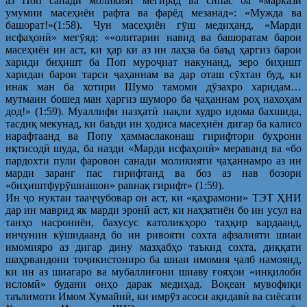
аз Поп санади моликият мегирад ва сипас ба «маркази
умумии масеҳиён рафта ва фарёд мезанад»: «Мужда ва
башорат!»(1:58). Чун масеҳиён гӯш медиҳанд, «Марди
исфаҳонӣ» мегӯяд: ««олитарин навид ва башоратам барои
масеҳиён ин аст, ки ҳар ки аз ин лаҳза ба баъд ҳаргиз барои
хариди биҳишт ба Поп муроҷиат накунанд, зеро биҳишт
харидан барои тарси ҷаҳаннам ва дар оташ сӯхтан буд, ки
инак ман ба хотири Шумо тамоми дӯзахро харидам…
мутмаин бошед ман ҳаргиз шуморо ба ҷаҳаннам роҳ нахоҳам
дод!» (1:59). Муаллифи назҳатӣ нақли худро идома бахшида,
тасдиқ мекунад, ки баъди ин ҳодиса масеҳиён дигар ба калисо
нарафтаанд ва Попу ҳаммаслаконаш гирифтори буҳрони
иқтисодӣ шуда, ба назди «Марди исфаҳонӣ» мераванд ва «бо
пардохти пули фаровон санади моликияти ҷаҳаннамро аз ин
марди заранг пас гирифтанд ва боз аз нав бозори
«биҳиштфурӯшиашон» равнақ гирифт» (1:59).
Ин ҷо нуктаи тааҷҷубовар он аст, ки «қаҳрамони» ТЭТ ҲНИ
дар ин маврид як марди эронӣ аст, ки наҳзатиён бо ин усул на
танҳо насрониён, бахусус католикҳоро таҳқир кардаанд,
инчунин кӯшидаанд бо ин ривояти сохта афзалияти шиаи
имомияро аз дигар дину мазҳабҳо таъкид сохта, диққати
шаҳрвандони тоҷикистониро ба шиаи имомия ҷалб намоянд,
ки ин аз шиагаро ва мубаллиғони шиаву ғояҳои «инқилоби
исломӣ» будани онҳо дарак медиҳад. Воқеан мувофиқи
таълимоти Имом Хумайнӣ, ки имрӯз асоси ақидавӣ ва сиёсати