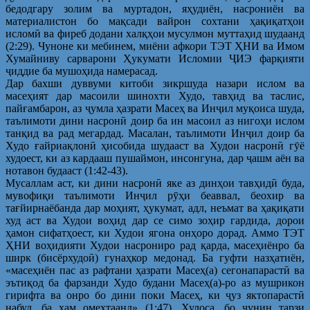
бедодгару золим ва муртадон, яҳудиён, насрониён ва
материалистон бо мақсади вайрон сохтани ҳақиқатҳои
исломӣ ва фиреб додани халқҳои мусулмон муттаҳид шудаанд
(2:29). Чуноне ки мебинем, миёни афкори ТЭТ ҲНИ ва Имом
Хумайниву сарварони Ҳукумати Исломии ҶИЭ фарқияти
ҷиддие ба мушоҳида намерасад.
Дар бахши дуввуми китоби зикршуда назари ислом ва
масеҳият дар масоили шинохти Худо, тавҳид ва таслис,
пайғамбарон, аз ҷумла ҳазрати Масеҳ ва Инҷил муқоиса шуда,
таълимоти дини насронӣ доир ба ин масоил аз нигоҳи ислом
танқид ва рад мегардад. Масалан, таълимоти Инҷил доир ба
Худо ғайриақлонӣ ҳисобида шудааст ва Худои насронӣ гӯё
худоест, ки аз кардааш пушаймон, инсонгуна, дар ҷашм аён ва
нотавон будааст (1:42-43).
Мусаллам аст, ки дини насронӣ яке аз динҳои тавҳидӣ буда,
мувофиқи таълимоти Инҷил рӯҳи беаввал, беохир ва
тағйирнаёбанда дар моҳият, ҳукумат, адл, неъмат ва ҳақиқати
худ аст ва Худои воҳид дар се симо зоҳир гардида, дорои
ҳамон сифатҳоест, ки Худои ягона онҳоро дорад. Аммо ТЭТ
ҲНИ воҳидияти Худои насрониро рад қарда, масеҳиёнро ба
ширк (бисёрхудоӣ) гунаҳкор медонад. Ба гуфти назҳатиён,
«масеҳиён пас аз рафтани ҳазрати Масеҳ(а) сегонапарастӣ ва
эътиқод ба фарзанди Худо будани Масеҳ(а)-ро аз мушрикон
гирифта ва онро бо дини поки Масеҳ, ки ҷуз яктопарастӣ
набуд, ба ҳам омехтаанд» (1:47). Хулоса, бо чунин тарзи