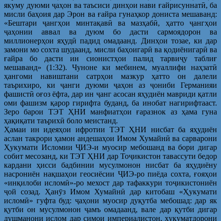
якуму дуюми ҷаҳон ва таъсиси динҳои нави ғайрисуннатӣ, ба
мисли баҳоия дар Эрон ва ғайра гунаҳкор дониста мешаванд:
«Бештари ҷангҳои минтақавӣ ва мазҳабӣ, ҳатто ҷангҳои
ҷаҳонии аввал ва дуюм бо дасти сармоядорон ва
миллионерҳои яҳудӣ падид омадаанд. Динҳои тозае, ки дар
замони мо сохта шудаанд, мисли баҳоигарӣ ва қодиёнигарӣ ва
ғайра бо дасти ин сионистҳои палид тарвиҷу таблиғ
мешаванд» (1:32). Чуноне ки мебинем, муаллифи наҳзатӣ
ҳангоми навиштани сатрҳои мазкур ҳатто он далели
таърихиро, ки ҷанги дуюми ҷаҳон аз ҷониби Германияи
фашистӣ оғоз ёфта, дар ин ҷанг асосан яҳудиён мавриди қатли
оми фашизм қарор гирифта буданд, ба инобат нагирифтааст.
Зеро барои ТЭТ ҲНИ манфиатҳои ғаразнок аз ҳама гуна
ҳақиқати таърихӣ боло меистанд.
Ҳамаи ин идеяҳои ифротии ТЭТ ҲНИ нисбат ба яҳудиён
аслан такрори ҳамон андешаҳои Имом Хумайнӣ ва сарварони
Ҳукумати Исломии ҶИЭ-и муосир мебошанд ва бори дигар
собит месозанд, ки ТЭТ ҲНИ дар Тоҷикистон тавассути бедор
кардани ҳисси бадбинии мусулмонон нисбат ба яҳудиёну
насрониён нақшаҳои геосиёсии ҶИЭ-ро пиёда сохта, ғояҳои
«инқилоби исломӣ»-ро мехост дар тафаккури тоҷикистониён
ҷой созад. Ҳанӯз Имом Хумайнӣ дар китобаш «Ҳукумати
исломӣ» гуфта буд: ҷаҳони муосир дуқутба мебошад: дар як
қутби он мусулмонон ҷамъ омадаанд, вале дар қутби дигар
душманони ислом дар симои империалистон, ҳукуматдорони