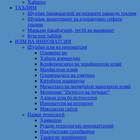
Хабарҳо
ТАЪЛИМ
Шуъбаи банақшагирӣ ва назорати раванди таълим
Шуъбаи мониторинг ва идоракунии сифати
таълим
Маркази бақайдгирӣ, тестӣ ва машварат
Курсҳои тайёрӣ
ИЛМ ВА ИННОВАТСИЯ
Шуъбаи илм ва инноватсия
Олимони мо
Ҳайати кормандон
Конференсияҳо ва чорабиниҳои илмӣ
Маҳфилҳои илмӣ
Олимпиадаҳо ва озмунҳо
Китобҳои нашршуда
Маҷаллаҳо ва маҷмӯаҳои мақолаҳои илмӣ
Моҳвораи “Иқтисод ва тиҷорат”
Алоқаи илм бо истеҳсолот
Инноватсия ва ихтироот
Мақолаҳои сиёсӣ
Парки технологӣ
Ҳамкорон
Рушди технологию инноватсионӣ
Инкубатсияи соҳибкорон
Ташкили чорабиниҳо