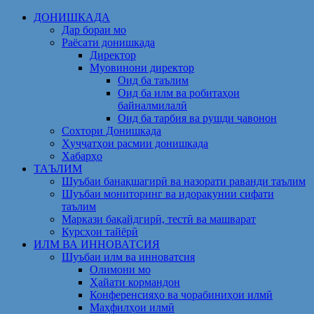
Skip
ДОНИШКАДА
to
Дар бораи мо
content
Раёсати донишкада
Директор
Муовинони директор
Оид ба таълим
Оид ба илм ва робитаҳои
байналмилалӣ
Оид ба тарбия ва рушди ҷавонон
Сохтори Донишкада
Ҳуҷҷатҳои расмии донишкада
Хабарҳо
ТАЪЛИМ
Шуъбаи банақшагирӣ ва назорати раванди таълим
Шуъбаи мониторинг ва идоракунии сифати
таълим
Маркази бақайдгирӣ, тестӣ ва машварат
Курсҳои тайёрӣ
ИЛМ ВА ИННОВАТСИЯ
Шуъбаи илм ва инноватсия
Олимони мо
Ҳайати кормандон
Конференсияҳо ва чорабиниҳои илмӣ
Маҳфилҳои илмӣ