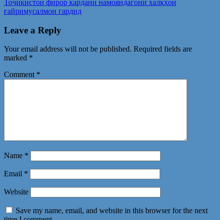
Тоҷикистон фирор кардани намояндагони халқҳои
ғайримусалмон гардид
Leave a Reply
Your email address will not be published.
Required fields are
marked
*
Comment
*
Name
*
Email
*
Website
Save my name, email, and website in this browser for the next
time I comment.