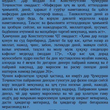
шудааст. Дар моддаи 8-и Конститутсияи Ҷумҳурии
Тоҷикистон омадааст: «Мафкураи ҳеҷ як ҳизб, иттиҳодияи
ҷамъиятӣ, динӣ, ҳаракат ё гурӯҳе наметавонад ба ҳайси
мафкураи давлатӣ эътироф шавад… Ташкилотҳои динӣ аз
давлат ҷудо буда, ба корҳои давлатӣ мудохила карда
наметавонанд. Таъсис ва фаъолияти иттиҳодияҳои ҷамъиятӣ
ва ҳизбҳои сиёсие, ки нажодпарастӣ, миллатгароӣ, хусумат,
бадбинии иҷтимоӣ ва мазҳабиро тарғиб мекунанд, манъ аст».
Ҳамчунин дар Конститутсияи ҶТ омадааст: «Ҳама дар назди
қонун ва суд баробаранд. Давлат ба ҳар кас, қатъи назар аз
миллат, нажод, ҷинс, забон, эътиқоди динӣ, мавқеи сиёсӣ,
вазъи иҷтимоӣ, таҳсил ва молу мулк ҳуқуқу озодиҳоро
кафолат медиҳад (моддаи 17)», «Ҳар кас ҳақ дорад
муносибати худро нисбат ба дин мустақилона муайян намояд,
алоҳида ва ё якҷоя бо дигарон динеро пайравӣ намояд ва ё
пайравӣ накунад, дар маросим ва расму оинҳои динӣ
иштирок намояд (моддаи 26)».
Чунин кафолатҳои ҳуқуқӣ ҳастанд, ки имрӯз дар Ҷумҳурии
Тоҷикистон пайравони динҳои гуногун дар фазои озоди сиёсӣ
кору зиндагӣ мекунанд ва ҳеҷ гуна низоъи динӣ, нажодӣ,
миллӣ ва ғайра миёни онҳо вуҷуд надорад. Пайравони ҳамаи
динҳо, чӣ дар ҷашну маросимҳо ва чӣ дар ҳолатҳои ғаму
андӯҳ дар маъракаю маросимҳои ҳамдигар ширкат меварзанд,
дасти ҳамдигар мегиранд, ба ҳамдигар ёрии беғаразона
мерасонанд ва ғ.