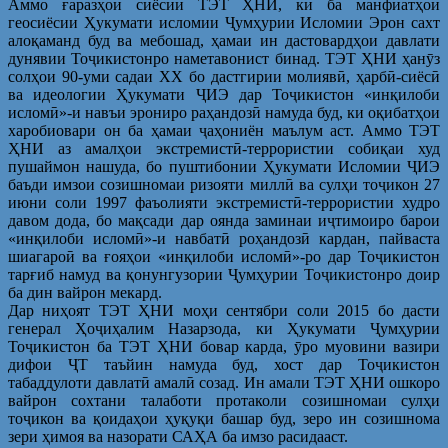
Аммо ғаразҳои сиёсии ТЭТ ҲНИ, ки ба манфиатҳои
геосиёсии Ҳукумати исломии Ҷумҳурии Исломии Эрон сахт
алоқаманд буд ва мебошад, ҳамаи ин дастовардҳои давлати
дунявии Тоҷикистонро наметавонист бинад. ТЭТ ҲНИ ҳанӯз
солҳои 90-уми садаи ХХ бо дастгирии молиявӣ, ҳарбӣ-сиёсӣ
ва идеологии Ҳукумати ҶИЭ дар Тоҷикистон «инқилоби
исломӣ»-и навъи эрониро раҳандозӣ намуда буд, ки оқибатҳои
харобиовари он ба ҳамаи ҷаҳониён маълум аст. Аммо ТЭТ
ҲНИ аз амалҳои экстремистӣ-террористии собиқаи худ
пушаймон нашуда, бо пуштибонии Ҳукумати Исломии ҶИЭ
баъди имзои созишномаи ризояти миллӣ ва сулҳи тоҷикон 27
июни соли 1997 фаъолияти экстремистӣ-террористии худро
давом дода, бо мақсади дар оянда заминаи иҷтимоиро барои
«инқилоби исломӣ»-и навбатӣ роҳандозӣ кардан, пайваста
шиагароӣ ва ғояҳои «инқилоби исломӣ»-ро дар Тоҷикистон
тарғиб намуд ва қонунгузории Ҷумҳурии Тоҷикистонро доир
ба дин вайрон мекард.
Дар ниҳоят ТЭТ ҲНИ моҳи сентябри соли 2015 бо дасти
генерал Ҳоҷиҳалим Назарзода, ки Ҳукумати Ҷумҳурии
Тоҷикистон ба ТЭТ ҲНИ бовар карда, ӯро муовини вазири
дифои ҶТ таъйин намуда буд, хост дар Тоҷикистон
табаддулоти давлатӣ амалӣ созад. Ин амали ТЭТ ҲНИ ошкоро
вайрон сохтани талаботи протаколи созишномаи сулҳи
тоҷикон ва қоидаҳои ҳуқуқи башар буд, зеро ин созишнома
зери ҳимоя ва назорати САҲА ба имзо расидааст.