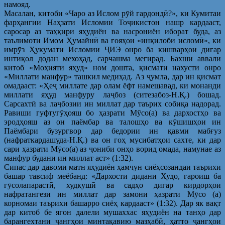
намояд.
Масалан, китоби «Чаро аз Ислом рӯй гардондӣ?», ки Кумитаи
фарҳангии Наҳзати Исломии Тоҷикистон нашр кардааст,
саросар аз таҳқири яҳудиён ва насрониён иборат буда, аз
таълимоти Имом Ҳумайнӣ ва ғояҳои «инқилоби исломӣ», ки
имрӯз Ҳукумати Исломии ҶИЭ онро ба кишварҳои дигар
интиқол додан мехоҳад, сарчашма мегирад. Бахши аввали
китоб «Моҳияти яҳуд» ном дошта, қисмати нахусти онро
«Миллати манфур» ташкил медиҳад. Аз ҷумла, дар ин қисмат
омадааст: «Ҳеҷ миллате дар олам ёфт намешавад, ки монанди
миллати яҳуд манфуру лаҷбоз (ситезабоз-Н.Қ.) бошад.
Сарсахтӣ ва лаҷбозии ин миллат дар таърих собиқа надорад.
Равиши гуфтугӯҳояш бо ҳазрати Мӯсо(а) ва дархостҳо ва
эродҳояш аз он паёмбар ва талошҳо ва кӯшишҳои ин
Паёмбари бузургвор дар бедории ин қавми мабғуз
(нафраткардашуда-Н.Қ.) ва он гоҳ мусибатҳои сахте, ки дар
сари ҳазрати Мӯсо(а) аз ҷониби онҳо ворид омада, намунае аз
манфур будани ин миллат аст» (1:32).
Сипас дар давоми матн яҳудиён ҳамчун сиёҳсозандаи таърихи
башар тавсиф меёбанд: «Дархости дидани Худо, гароиш ба
гӯсолапарастӣ, худкушӣ ва садҳо дигар кирдорҳои
нафратангези ин миллат дар замони ҳазрати Мӯсо (а)
корномаи таърихи башарро сиёҳ кардааст» (1:32). Дар як вақт
дар китоб бе ягон далели мушаххас яҳудиён на танҳо дар
барангехтани ҷангҳои минтақавию мазҳабӣ, ҳатто ҷангҳои