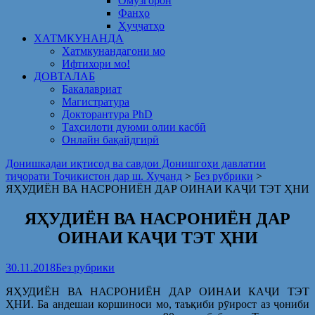
Омузгорон
Фанҳо
Ҳуҷҷатҳо
ХАТМКУНАНДА
Хатмкунандагони мо
Ифтихори мо!
ДОВТАЛАБ
Бакалавриат
Магистратура
Докторантура PhD
Таҳсилоти дуюми олии касбӣ
Онлайн бақайдгирӣ
Донишкадаи иқтисод ва савдои Донишгоҳи давлатии
тиҷорати Тоҷикистон дар ш. Хуҷанд
>
Без рубрики
>
ЯҲУДИЁН ВА НАСРОНИЁН ДАР ОИНАИ КАҶИ ТЭТ ҲНИ
ЯҲУДИЁН ВА НАСРОНИЁН ДАР
ОИНАИ КАҶИ ТЭТ ҲНИ
30.11.2018
Без рубрики
ЯҲУДИЁН ВА НАСРОНИЁН ДАР ОИНАИ КАҶИ ТЭТ
ҲНИ. Ба андешаи коршиноси мо, таъқиби рӯирост аз ҷониби