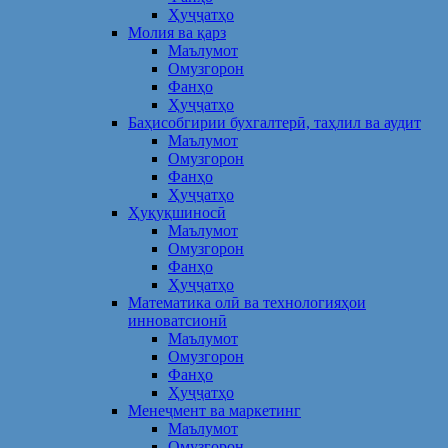
Ҳуҷҷатҳо
Молия ва қарз
Маълумот
Омузгорон
Фанҳо
Ҳуҷҷатҳо
Баҳисобгирии бухгалтерӣ, таҳлил ва аудит
Маълумот
Омузгорон
Фанҳо
Ҳуҷҷатҳо
Ҳуқуқшиносӣ
Маълумот
Омузгорон
Фанҳо
Ҳуҷҷатҳо
Математика олӣ ва технологияҳои
инноватсионӣ
Маълумот
Омузгорон
Фанҳо
Ҳуҷҷатҳо
Менеҷмент ва маркетинг
Маълумот
Омузгорон