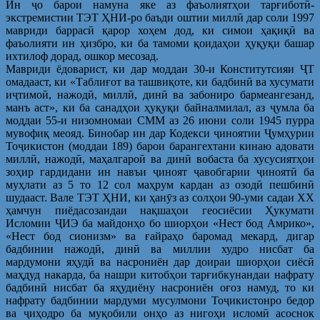
Ин ҷо барои намуна яке аз фаъолиятҳои тарғиботӣ-
экстремистии ТЭТ ҲНИ-ро баъди оштии миллӣ дар соли 1997
мавриди баррасӣ қарор хоҳем дод, ки симои ҳақиқӣ ва
фаъолияти ин ҳизбро, ки ба тамоми қоидаҳои ҳуқуқи башар
ихтилоф дорад, ошкор месозад.
Мавриди ёдоварист, ки дар моддаи 30-и Конститутсияи ҶТ
омадааст, ки «Таблиғот ва ташвиқоте, ки бадбинӣ ва хусумати
иҷтимоӣ, нажодӣ, миллӣ, динӣ ва забониро бармеангезанд,
манъ аст», ки ба санадҳои ҳуқуқи байналмилал, аз ҷумла ба
моддаи 55-и низомномаи СММ аз 26 июни соли 1945 пурра
мувофиқ меояд. Бинобар ин дар Кодекси ҷиноятии Ҷумҳурии
Тоҷикистон (моддаи 189) барои барангехтани кинаю адовати
миллӣ, нажодӣ, маҳалгароӣ ва динӣ вобаста ба хусусиятҳои
зоҳир гардидани ин навъи ҷиноят ҷавобгарии ҷиноятӣ ба
муҳлати аз 5 то 12 сол маҳрум кардан аз озодӣ пешбинӣ
шудааст. Вале ТЭТ ҲНИ, ки ҳанӯз аз солҳои 90-уми садаи ХХ
ҳамчун пиёдасозандаи нақшаҳои геосиёсии Ҳукумати
Исломии ҶИЭ ба майдонҳо бо шиорҳои «Нест бод Амрико»,
«Нест бод сионизм» ва ғайраҳо баромад мекард, дигар
бадбинии нажодӣ, динӣ ва миллии худро нисбат ба
мардумони яҳудӣ ва насрониён дар доираи шиорҳои сиёсӣ
маҳдуд накарда, ба нашри китобҳои тарғибкунандаи нафрату
бадбинӣ нисбат ба яҳудиёну насрониён оғоз намуд, то ки
нафрату бадбинии мардуми мусулмони Тоҷикистонро бедор
ва ҷиҳодро ба муқобили онҳо аз нигоҳи исломӣ асоснок