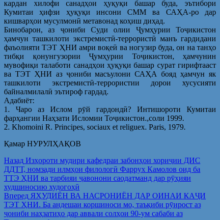
кардан хилофи санадҳои ҳуқуқи башар буда, эътибори
Кумитаи ҳифзи ҳуқуқи инсони СММ ва САҲА-ро дар
кишварҳои мусулмонӣ метавонад коҳиш диҳад.
Бинобарон, аз ҷониби Суди олии Ҷумҳурии Тоҷикистон
ҳамчун ташкилоти экстремистӣ-террористӣ манъ гардидани
фаъолияти ТЭТ ҲНИ амри воқеӣ ва ногузир буда, он на танҳо
тибқи қонунгузории Ҷумҳурии Тоҷикистон, ҳамчунин
мувофиқи талаботи санадҳои ҳуқуқи башар сурат гирифтааст
ва ТЭТ ҲНИ аз ҷониби масъулони САҲА бояд ҳамчун як
ташкилоти экстремистӣ-террористии дорои хусусияти
байналмилалӣ эътироф гардад.
Адабиёт:
1. Чаро аз Ислом рӯй гардондӣ? Интишороти Кумитаи
фарҳангии Наҳзати Исломии Тоҷикистон.,соли 1999.
2. Khomoini R. Principes, sociaux et religuex. Paris, 1979.
Қамар НУРУЛҲАҚОВ
Post
Предыдущая
Назад
Изҳороти мудири кафедраи забонҳои хориҷии ДИС
запись:
ДДТТ, номзади илмҳои филологӣ Фаррух Камолов оид ба
navigation
ТТЭ ҲНИ ва тарбияи ҷавонони саодатманд дар рӯҳияи
худшиносию худогоҳӣ
Следующая
Вперед
ЯҲУДИЁН ВА НАСРОНИЁН ДАР ОИНАИ КАҶИ
запись:
ТЭТ ҲНИ. Ба андешаи коршиноси мо, таъқиби рӯирост аз
ҷониби наҳзатиҳо дар аввали солҳои 90-ум сабаби аз