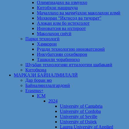
Олимпиадаҳо ва озмунҳо
Китобҳои нашршуда
Маҷаллаҳо ва маҷмӯаҳои мақолаҳои илмӣ
Моҳвораи “Иқтисод ва тиҷорат”
Алоқаи илм бо истеҳсолот
Инноватсия ва ихтироот
Мақолаҳои сиёсӣ
Парки технологӣ
Ҳамкорон
Рушди технологию инноватсионӣ
Инкубатсияи соҳибкорон
Ташкили чорабиниҳо
Шуъбаи технологияи иттилоотии шабакавӣ
Китобхона
МАРКАЗИ БАЙНАЛМИЛАЛӢ
Дар бораи мо
Байналмиллалгардонӣ
Erasmus+
ICM
2024
University of Cantabria
University of Cordoba
University of Seville
University of Osijek
Laurea University of Applied