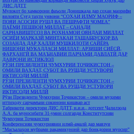
Вохўрӣ бо намояндаи корманди мақомоти ҳифзи ҳуқуқ дар
ДИС ДДТТ
Мулоқот бо ҳамкорони фаъоли Донишкада дар соҳаи маорифи
вилояти Суғд таҳти унвони “СОҲАИ ИЛМУ МАОРИФ –
ПОЯИ АСОСИИ РУШД ВА ПЕШРАФТИ ҶОМЕА”
ПАЁМИ ПЕШВОИ МИЛЛАТ – САНАДИ
САРНАВИШТСОЗ ВА РОҲНАМОИ ОЯНДАИ МИЛЛАТ
ОСИЁИ МАРКАЗӢ МИНТАҚАИ ТАШАББУСКОР ВА
СОЗАНДА ДАР ҲАЛЛИ МУШКИЛОТИ САЙЁРА
НИШОНИ МУҚАДДАСИ МИЛЛАТ: АРЗИШИ СИЁСӢ,
ФАРҲАНГӢ ВА МАЪНАВИИ ПАРЧАМИ ДАВЛАТӢ ДАР
ДАВРОНИ ИСТИҚЛОЛ
РӮЗИ ПРЕЗИДЕНТИ ҶУМҲУРИИ ТОҶИКИСТОН –
ОМИЛИ ВАҲДАТ, СУБОТ ВА РУШДИ УСТУВОРИ
ИҚТИСОДИ МИЛЛӢ
РӮЗИ ПРЕЗИДЕНТИ ҶУМҲУРИИ ТОҶИКИСТОН –
ОМИЛИ ВАҲДАТ, СУБОТ ВА РУШДИ УСТУВОРИ
ИҚТИСОДИ МИЛЛӢ
Рўзи Президенти Ҷумҳурии Тоҷикистон – омили муҳими
иттиҳоду сарҷамъии сокинони кишвар аст
Табрикоти директори ДИС ДДТТ, н.и.и., дотсент Ҷалилзода
А.А. ба муносибати 31-умин солгарди Конститутсияи
Ҷумҳурии Тоҷикистон
Конференсияи ҷумҳуриявии илмӣ-амалӣ дар мавзуи
“Масъалаҳои мубрами рақамикунонӣ дар бонкдории муосир”