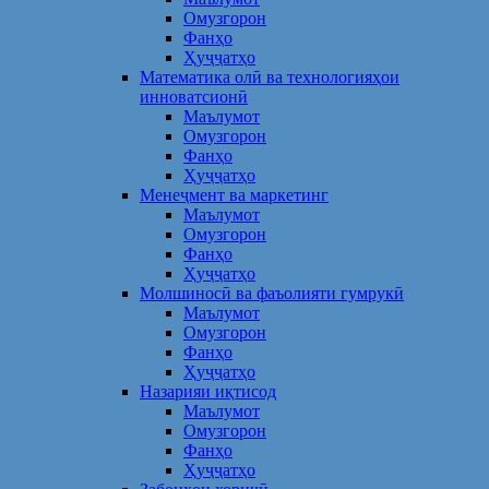
Омузгорон
Фанҳо
Ҳуҷҷатҳо
Математика олӣ ва технологияҳои
инноватсионӣ
Маълумот
Омузгорон
Фанҳо
Ҳуҷҷатҳо
Менеҷмент ва маркетинг
Маълумот
Омузгорон
Фанҳо
Ҳуҷҷатҳо
Молшиносӣ ва фаъолияти гумрукӣ
Маълумот
Омузгорон
Фанҳо
Ҳуҷҷатҳо
Назарияи иқтисод
Маълумот
Омузгорон
Фанҳо
Ҳуҷҷатҳо