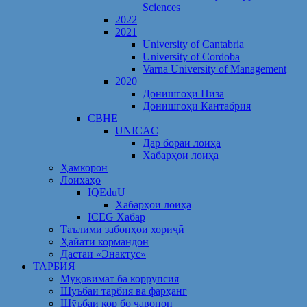
Sciences
2022
2021
University of Cantabria
University of Cordoba
Varna University of Management
2020
Донишгоҳи Пиза
Донишгоҳи Кантабрия
CBHE
UNICAC
Дар бораи лоиҳа
Хабарҳои лоиҳа
Ҳамкорон
Лоихаҳо
IQEduU
Хабарҳои лоиҳа
ICEG Хабар
Таълими забонҳои хориҷӣ
Ҳайати кормандон
Дастаи «Энактус»
ТАРБИЯ
Муқовимат ба коррупсия
Шуъбаи тарбия ва фарҳанг
Шӯъбаи кор бо ҷавонон