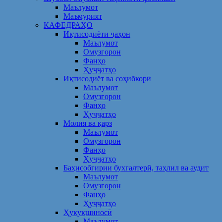
Маълумот
Маъмурият
КАФЕДРАҲО
Иқтисодиёти ҷаҳон
Маълумот
Омузгорон
Фанҳо
Ҳуҷҷатҳо
Иқтисодиёт ва соҳибкорӣ
Маълумот
Омузгорон
Фанҳо
Ҳуҷҷатҳо
Молия ва қарз
Маълумот
Омузгорон
Фанҳо
Ҳуҷҷатҳо
Баҳисобгирии бухгалтерӣ, таҳлил ва аудит
Маълумот
Омузгорон
Фанҳо
Ҳуҷҷатҳо
Ҳуқуқшиносӣ
Маълумот