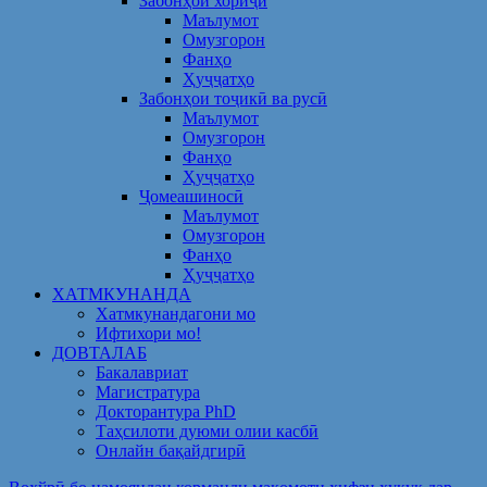
Забонҳои хориҷӣ
Маълумот
Омузгорон
Фанҳо
Ҳуҷҷатҳо
Забонҳои тоҷикӣ ва русӣ
Маълумот
Омузгорон
Фанҳо
Ҳуҷҷатҳо
Ҷомеашиносӣ
Маълумот
Омузгорон
Фанҳо
Ҳуҷҷатҳо
ХАТМКУНАНДА
Хатмкунандагони мо
Ифтихори мо!
ДОВТАЛАБ
Бакалавриат
Магистратура
Докторантура PhD
Таҳсилоти дуюми олии касбӣ
Онлайн бақайдгирӣ