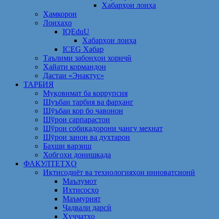
Хабарҳои лоиҳа
Ҳамкорон
Лоихаҳо
IQEduU
Хабарҳои лоиҳа
ICEG Хабар
Таълими забонҳои хориҷӣ
Ҳайати кормандон
Дастаи «Энактус»
ТАРБИЯ
Муқовимат ба коррупсия
Шуъбаи тарбия ва фарҳанг
Шӯъбаи кор бо ҷавонон
Шўрои сарпарастон
Шўрои собиқадорони ҷангу меҳнат
Шӯрои занон ва духтарон
Бахши варзиш
Хобгоҳи донишкада
ФАКУЛТЕТҲО
Иқтисодиёт ва технологияҳои инноватсионӣ
Маълумот
Ихтисосҳо
Маъмурият
Ҷадвали дарсӣ
Ҳуҷҷатҳо