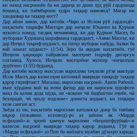
ки наход насрониён ба ин дараҷа аз дини худ рӯй гардонида
бошанд, ки паёмбарони худро таҳқир намоянд? Магар ин
хандаовар ва таҳқир нест?
Дар айни замон, дар китоби «Чаро аз Ислом рӯй гардондӣ»
наҳзатиён таърифи Масеҳро дар инҷили Юҳанно ва Қуръон
муқоиса намуд, тасдиқ менамоянд, ки дар Қуръон Масеҳ ба
мубораки Худованд шарафманд гардидааст, «Аммо Масеҳе, ки
дар Инҷил таъриф шудааст, на танҳо муборак набуда, балки ба
вай лаънат шудааст» (1:54). Зеро ба ақидаи наҳзатиён, гуё
Инҷили ҳақиқиро пайравони масеҳият таҳрифу дигаргун
сохтаанд. Хулоса, Инҷили масеҳиёни муосир «инҷилҳои
дурӯғин» (1:55) будаанд.
Дар китоби мазкур махсусан маросими таҷлили рӯзи мавлуди
Исои Масеҳ дар калисоҳои католикӣ мавриди танқиду таҳқир
қарор гирифтааст. Масалан, маросими насронӣ- Ашои Рабонӣ,
яъне хӯрдани май ва нони фатир дар ин маросим хурофоти
маҳз ба қалам дода шуда, он «воқеан чӣ бадбахтии аҷибе, чӣ
бехирадӣ, чӣ ҷаҳлу нодоние» дониста шудааст, ки таҳқири
хеле сангин аст.
Зиёда аз ин, наҳзатиён маросими католикҳо доир ба тавбаву
иқрор (покаяние, исповед)–ро аз забони як «Марди
исфаҳонӣ»-и эронӣ ҳамчун маросими «биҳиштфурӯшӣ»-и
калисои насронӣ мавриди таҳқир қарор додаанд. Гӯё як
«Марди исфаҳонӣ» аз Поп бо маблағи муайян дӯзахро харида,