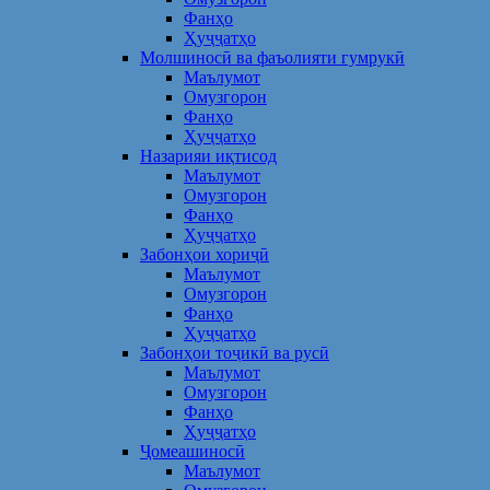
Фанҳо
Ҳуҷҷатҳо
Молшиносӣ ва фаъолияти гумрукӣ
Маълумот
Омузгорон
Фанҳо
Ҳуҷҷатҳо
Назарияи иқтисод
Маълумот
Омузгорон
Фанҳо
Ҳуҷҷатҳо
Забонҳои хориҷӣ
Маълумот
Омузгорон
Фанҳо
Ҳуҷҷатҳо
Забонҳои тоҷикӣ ва русӣ
Маълумот
Омузгорон
Фанҳо
Ҳуҷҷатҳо
Ҷомеашиносӣ
Маълумот