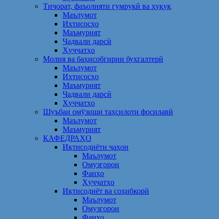
Тиҷорат, фаъолияти гумрукӣ ва ҳуқуқ
Маълумот
Ихтисосҳо
Маъмурият
Ҷадвали дарсӣ
Ҳуҷҷатҳо
Молия ва баҳисобгирии бухгалтерӣ
Маълумот
Ихтисосҳо
Маъмурият
Ҷадвали дарсӣ
Ҳуҷҷатҳо
Шуъбаи омӯзиши таҳсилоти фосилавӣ
Маълумот
Маъмурият
КАФЕДРАҲО
Иқтисодиёти ҷаҳон
Маълумот
Омузгорон
Фанҳо
Ҳуҷҷатҳо
Иқтисодиёт ва соҳибкорӣ
Маълумот
Омузгорон
Фанҳо