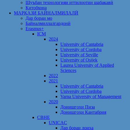
Шуъбаи технологияи иттилоотии шабакавӣ
Китобхона
МАРКАЗИ БАЙНАЛМИЛАЛӢ
Дар бораи мо
Байналмиллалгардонӣ
Erasmus+
ICM
2024
University of Cantabria
University of Cordoba
University of Seville
University of Osijek
Laurea University of Applied
Sciences
2022
2021
University of Cantabria
University of Cordoba
Varna University of Management
2020
Донишгоҳи Пиза
Донишгоҳи Кантабрия
CBHE
UNICAC
Дар бораи лоиҳа