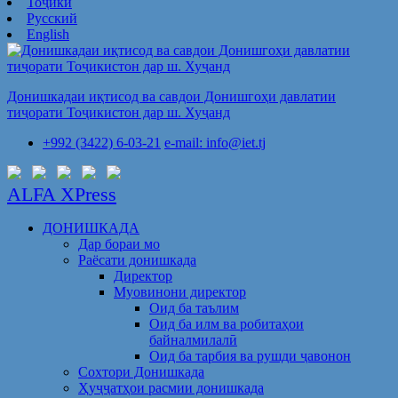
Тоҷикӣ
Русский
English
Донишкадаи иқтисод ва савдои Донишгоҳи давлатии
тиҷорати Тоҷикистон дар ш. Хуҷанд
+992 (3422) 6-03-21
e-mail: info@iet.tj
ALFA XPress
ДОНИШКАДА
Дар бораи мо
Раёсати донишкада
Директор
Муовинони директор
Оид ба таълим
Оид ба илм ва робитаҳои
байналмилалӣ
Оид ба тарбия ва рушди ҷавонон
Сохтори Донишкада
Ҳуҷҷатҳои расмии донишкада