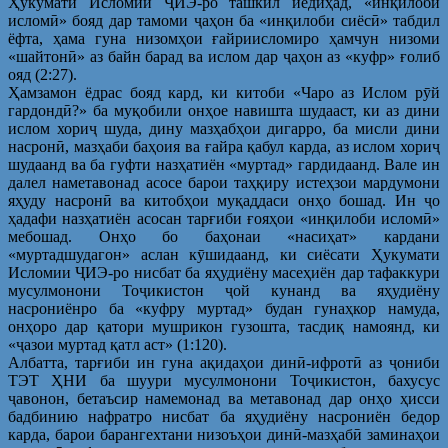
Ҳукумати Исломии ҶИЭ-ро ташкил иедиҳад, «инқилоби
исломӣ» бояд дар тамоми ҷаҳон ба «инқилоби сиёсӣ» табдил
ёфта, ҳама гуна низомҳои ғайриисломиро ҳамчун низоми
«шайтонӣ» аз байн барад ва ислом дар ҷаҳон аз «куфр» ғолиб
ояд (2:27).
Ҳамзамон ёдрас бояд кард, ки китоби «Чаро аз Ислом рӯй
гардондӣ?» ба муқобили онҳое навишта шудааст, ки аз дини
ислом хориҷ шуда, дину мазҳабҳои дигарро, ба мисли дини
насронӣ, мазҳаби баҳоия ва ғайра қабул карда, аз ислом хориҷ
шудаанд ва ба гуфти назҳатиён «муртад» гардидаанд. Вале ин
далел наметавонад асосе барои таҳқиру истеҳзои мардумони
яҳуду насронӣ ва китобҳои муқаддаси онҳо бошад. Ин ҷо
ҳадафи назҳатиён асосан тарғиби ғояҳои «инқилоби исломӣ»
мебошад. Онҳо бо баҳонаи «насиҳат» кардани
«муртадшудагон» аслан кӯшидаанд, ки сиёсати Ҳукумати
Исломии ҶИЭ-ро нисбат ба яҳудиёну масеҳиён дар тафаккури
мусулмонони Тоҷикистон ҷой кунанд ва яҳудиёну
насрониёнро ба «куфру муртад» будан гунаҳкор намуда,
онҳоро дар қатори мушрикон гузошта, тасдиқ намоянд, ки
«ҷазои муртад қатл аст» (1:120).
Албатта, тарғиби ин гуна ақидаҳои динӣ-ифротӣ аз ҷониби
ТЭТ ҲНИ ба шуури мусулмонони Тоҷикистон, бахусус
ҷавонон, бетаъсир намемонад ва метавонад дар онҳо ҳисси
бадбинию нафратро нисбат ба яҳудиёну насрониён бедор
карда, барои барангехтани низоъҳои динӣ-мазҳабӣ заминаҳои