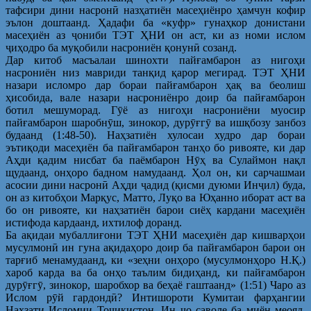
тафсири дини насронӣ назҳатиён масеҳиёнро ҳамчун кофир
эълон доштаанд. Ҳадафи ба «куфр» гунаҳкор донистани
масеҳиён аз ҷониби ТЭТ ҲНИ он аст, ки аз номи ислом
ҷиҳодро ба муқобили насрониён қонунӣ созанд.
Дар китоб масъалаи шинохти пайғамбарон аз нигоҳи
насрониён низ мавриди танқид қарор мегирад. ТЭТ ҲНИ
назари исломро дар бораи пайғамбарон ҳақ ва беолиш
ҳисобида, вале назари насрониёнро доир ба пайғамбарон
ботил мешуморад. Гӯё аз нигоҳи насрониёни муосир
пайғамбарон шаробнӯш, зинокор, дурӯғгӯ ва ишқбозу занбоз
будаанд (1:48-50). Наҳзатиён хулосаи худро дар бораи
эътиқоди масеҳиён ба пайғамбарон танҳо бо ривояте, ки дар
Аҳди қадим нисбат ба паёмбарон Нӯҳ ва Сулаймон нақл
щудаанд, онҳоро бадном намудаанд. Ҳол он, ки сарчашмаи
асосии дини насронӣ Аҳди ҷадид (қисми дуюми Инҷил) буда,
он аз китобҳои Марқус, Матто, Луқо ва Юҳанно иборат аст ва
бо он ривояте, ки наҳзатиён барои сиёҳ кардани масеҳиён
истифода кардаанд, ихтилоф доранд.
Ба ақидаи мубаллиғони ТЭТ ҲНИ масеҳиён дар кишварҳои
мусулмонӣ ин гуна ақидаҳоро доир ба пайғамбарон барои он
тарғиб менамудаанд, ки «зеҳни онҳоро (мусулмонҳоро Н.Қ.)
хароб карда ва ба онҳо таълим бидиҳанд, ки пайғамбарон
дурӯғгӯ, зинокор, шаробхор ва беҳаё гаштаанд» (1:51) Чаро аз
Ислом рӯй гардондӣ? Интишороти Кумитаи фарҳангии
Наҳзати Исломии Тоҷикистон. Ин ҷо саволе ба миён меояд,