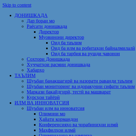
Skip to content
ДОНИШКАДА
Дар бораи мо
Раёсати донишкада
Директор
Муовинони директор
Оид ба таълим
Оид ба илм ва робитаҳои байналмилалӣ
Оид ба тарбия ва рушди ҷавонон
Сохтори Донишкада
Ҳуҷҷатҳои расмии донишкада
Хабарҳо
ТАЪЛИМ
Шуъбаи банақшагирӣ ва назорати раванди таълим
Шуъбаи мониторинг ва идоракунии сифати таълим
Маркази бақайдгирӣ, тестӣ ва машварат
Курсҳои тайёрӣ
ИЛМ ВА ИННОВАТСИЯ
Шуъбаи илм ва инноватсия
Олимони мо
Ҳайати кормандон
Конференсияҳо ва чорабиниҳои илмӣ
Маҳфилҳои илмӣ
Олимпиадаҳо ва озмунҳо