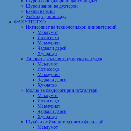
Шўрои собиқадорони ҷангу меҳнат
Шӯрои занон ва духтарон
Бахши варзиш
Хобгоҳи донишкада
ФАКУЛТЕТҲО
Иқтисодиёт ва технологияҳои инноватсионӣ
Маълумот
Ихтисосҳо
Маъмурият
Ҷадвали дарсӣ
Ҳуҷҷатҳо
Тиҷорат, фаъолияти гумрукӣ ва ҳуқуқ
Маълумот
Ихтисосҳо
Маъмурият
Ҷадвали дарсӣ
Ҳуҷҷатҳо
Молия ва баҳисобгирии бухгалтерӣ
Маълумот
Ихтисосҳо
Маъмурият
Ҷадвали дарсӣ
Ҳуҷҷатҳо
Шуъбаи омӯзиши таҳсилоти фосилавӣ
Маълумот