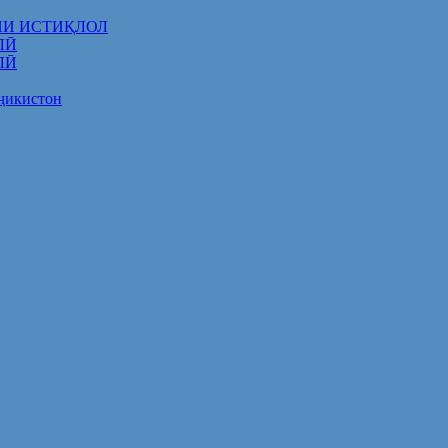
НИ ИСТИҚЛОЛ
ЛӢ
ЛӢ
оҷикистон