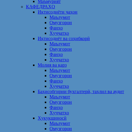
Маъмурият
КАФЕДРАҲО
Иқтисодиёти ҷаҳон
Маълумот
Омузгорон
Фанҳо
Ҳуҷҷатҳо
Иқтисодиёт ва соҳибкорӣ
Маълумот
Омузгорон
Фанҳо
Ҳуҷҷатҳо
Молия ва қарз
Маълумот
Омузгорон
Фанҳо
Ҳуҷҷатҳо
Баҳисобгирии бухгалтерӣ, таҳлил ва аудит
Маълумот
Омузгорон
Фанҳо
Ҳуҷҷатҳо
Ҳуқуқшиносӣ
Маълумот
Омузгорон