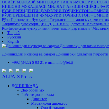
ОСИЁИ МАРКАЗӢ МИНТАҚАИ ТАШАББУСКОР ВА СОЗА
НИШОНИ МУҚАДДАСИ МИЛЛАТ: АРЗИШИ СИЁСӢ, ФАР
РӮЗИ ПРЕЗИДЕНТИ ҶУМҲУРИИ ТОҶИКИСТОН – ОМИЛИ
РӮЗИ ПРЕЗИДЕНТИ ҶУМҲУРИИ ТОҶИКИСТОН – ОМИЛИ
Рўзи Президенти Ҷумҳурии Тоҷикистон – омили муҳими иттиҳ
Табрикоти директори ДИС ДДТТ, н.и.и., дотсент Ҷалилзода А
Конференсияи ҷумҳуриявии илмӣ-амалӣ дар мавзуи “Масъалаҳ
Тоҷикӣ
Русский
English
Донишкадаи иқтисод ва савдои Донишгоҳи давлатии тиҷорати 
+992 (3422) 6-03-21
e-mail: info@iet.tj
ALFA XPress
ДОНИШКАДА
Дар бораи мо
Раёсати донишкада
Директор
Муовинони директор
Оид ба таълим