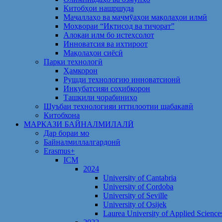
Китобҳои нашршуда
Маҷаллаҳо ва маҷмӯаҳои мақолаҳои илмӣ
Моҳвораи “Иқтисод ва тиҷорат”
Алоқаи илм бо истеҳсолот
Инноватсия ва ихтироот
Мақолаҳои сиёсӣ
Парки технологӣ
Ҳамкорон
Рушди технологию инноватсионӣ
Инкубатсияи соҳибкорон
Ташкили чорабиниҳо
Шуъбаи технологияи иттилоотии шабакавӣ
Китобхона
МАРКАЗИ БАЙНАЛМИЛАЛӢ
Дар бораи мо
Байналмиллалгардонӣ
Erasmus+
ICM
2024
University of Cantabria
University of Cordoba
University of Seville
University of Osijek
Laurea University of Applied Science