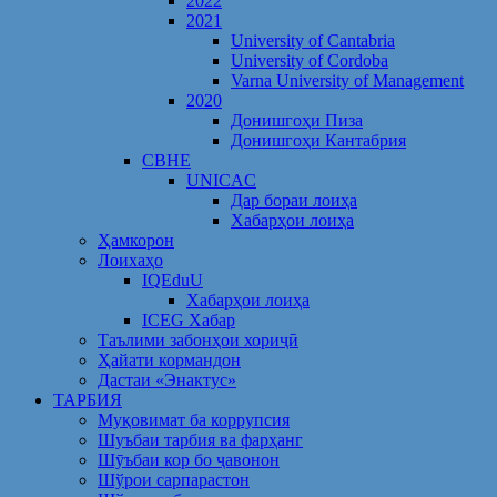
2022
2021
University of Cantabria
University of Cordoba
Varna University of Management
2020
Донишгоҳи Пиза
Донишгоҳи Кантабрия
CBHE
UNICAC
Дар бораи лоиҳа
Хабарҳои лоиҳа
Ҳамкорон
Лоихаҳо
IQEduU
Хабарҳои лоиҳа
ICEG Хабар
Таълими забонҳои хориҷӣ
Ҳайати кормандон
Дастаи «Энактус»
ТАРБИЯ
Муқовимат ба коррупсия
Шуъбаи тарбия ва фарҳанг
Шӯъбаи кор бо ҷавонон
Шўрои сарпарастон