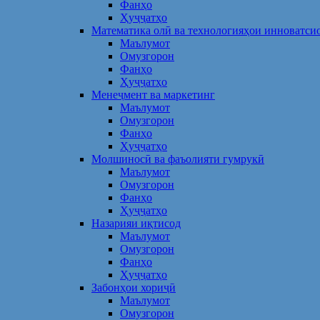
Фанҳо
Ҳуҷҷатҳо
Математика олӣ ва технологияҳои инноватси
Маълумот
Омузгорон
Фанҳо
Ҳуҷҷатҳо
Менеҷмент ва маркетинг
Маълумот
Омузгорон
Фанҳо
Ҳуҷҷатҳо
Молшиносӣ ва фаъолияти гумрукӣ
Маълумот
Омузгорон
Фанҳо
Ҳуҷҷатҳо
Назарияи иқтисод
Маълумот
Омузгорон
Фанҳо
Ҳуҷҷатҳо
Забонҳои хориҷӣ
Маълумот
Омузгорон