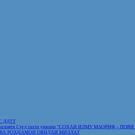
ИС ДДТТ
орифи вилояти Суғд таҳти унвони “СОҲАИ ИЛМУ МАОРИФ –
 ВА РОҲНАМОИ ОЯНДАИ МИЛЛАТ