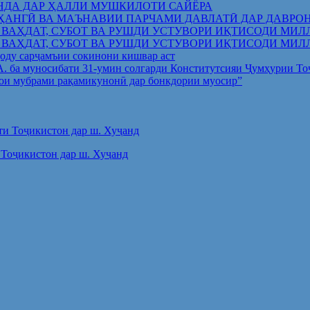
НДА ДАР ҲАЛЛИ МУШКИЛОТИ САЙЁРА
ҲАНГӢ ВА МАЪНАВИИ ПАРЧАМИ ДАВЛАТӢ ДАР ДАВРО
 ВАҲДАТ, СУБОТ ВА РУШДИ УСТУВОРИ ИҚТИСОДИ МИЛ
 ВАҲДАТ, СУБОТ ВА РУШДИ УСТУВОРИ ИҚТИСОДИ МИЛ
оду сарҷамъии сокинони кишвар аст
.А. ба муносибати 31-умин солгарди Конститутсияи Ҷумҳурии Т
ои мубрами рақамикунонӣ дар бонкдории муосир”
Тоҷикистон дар ш. Хуҷанд