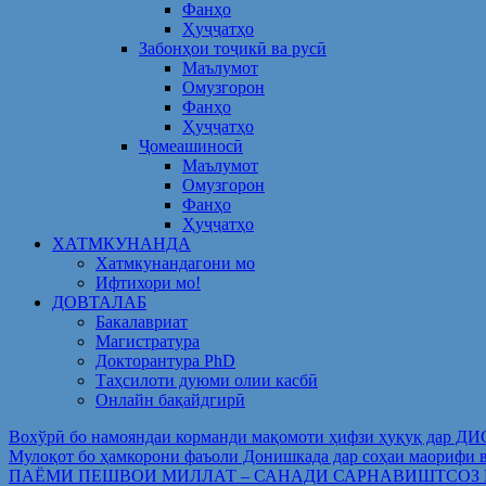
Фанҳо
Ҳуҷҷатҳо
Забонҳои тоҷикӣ ва русӣ
Маълумот
Омузгорон
Фанҳо
Ҳуҷҷатҳо
Ҷомеашиносӣ
Маълумот
Омузгорон
Фанҳо
Ҳуҷҷатҳо
ХАТМКУНАНДА
Хатмкунандагони мо
Ифтихори мо!
ДОВТАЛАБ
Бакалавриат
Магистратура
Докторантура PhD
Таҳсилоти дуюми олии касбӣ
Онлайн бақайдгирӣ
Вохўрӣ бо намояндаи корманди мақомоти ҳифзи ҳуқуқ дар Д
Мулоқот бо ҳамкорони фаъоли Донишкада дар соҳаи ма
ПАЁМИ ПЕШВОИ МИЛЛАТ – САНАДИ САРНАВИШТСОЗ