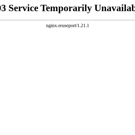
03 Service Temporarily Unavailab
nginx-reuseport/1.21.1