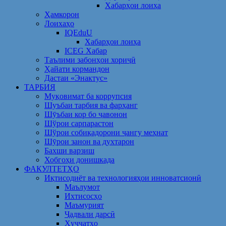
Хабарҳои лоиҳа
Ҳамкорон
Лоихаҳо
IQEduU
Хабарҳои лоиҳа
ICEG Хабар
Таълими забонҳои хориҷӣ
Ҳайати кормандон
Дастаи «Энактус»
ТАРБИЯ
Муқовимат ба коррупсия
Шуъбаи тарбия ва фарҳанг
Шӯъбаи кор бо ҷавонон
Шўрои сарпарастон
Шўрои собиқадорони ҷангу меҳнат
Шӯрои занон ва духтарон
Бахши варзиш
Хобгоҳи донишкада
ФАКУЛТЕТҲО
Иқтисодиёт ва технологияҳои инноватсионӣ
Маълумот
Ихтисосҳо
Маъмурият
Ҷадвали дарсӣ
Ҳуҷҷатҳо