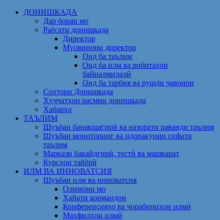
Skip
ДОНИШКАДА
to
Дар бораи мо
content
Раёсати донишкада
Директор
Муовинони директор
Оид ба таълим
Оид ба илм ва робитаҳои
байналмилалӣ
Оид ба тарбия ва рушди ҷавонон
Сохтори Донишкада
Ҳуҷҷатҳои расмии донишкада
Хабарҳо
ТАЪЛИМ
Шуъбаи банақшагирӣ ва назорати раванди таълим
Шуъбаи мониторинг ва идоракунии сифати
таълим
Маркази бақайдгирӣ, тестӣ ва машварат
Курсҳои тайёрӣ
ИЛМ ВА ИННОВАТСИЯ
Шуъбаи илм ва инноватсия
Олимони мо
Ҳайати кормандон
Конференсияҳо ва чорабиниҳои илмӣ
Маҳфилҳои илмӣ