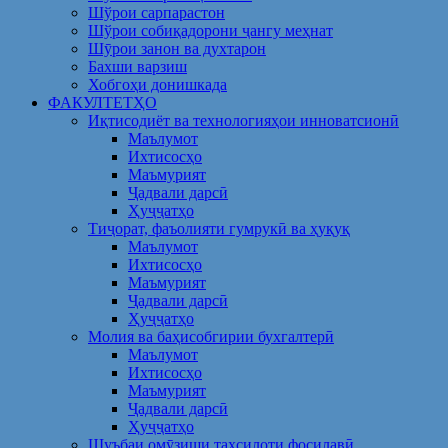
Шўрои сарпарастон
Шўрои собиқадорони ҷангу меҳнат
Шӯрои занон ва духтарон
Бахши варзиш
Хобгоҳи донишкада
ФАКУЛТЕТҲО
Иқтисодиёт ва технологияҳои инноватсионӣ
Маълумот
Ихтисосҳо
Маъмурият
Ҷадвали дарсӣ
Ҳуҷҷатҳо
Тиҷорат, фаъолияти гумрукӣ ва ҳуқуқ
Маълумот
Ихтисосҳо
Маъмурият
Ҷадвали дарсӣ
Ҳуҷҷатҳо
Молия ва баҳисобгирии бухгалтерӣ
Маълумот
Ихтисосҳо
Маъмурият
Ҷадвали дарсӣ
Ҳуҷҷатҳо
Шуъбаи омӯзиши таҳсилоти фосилавӣ