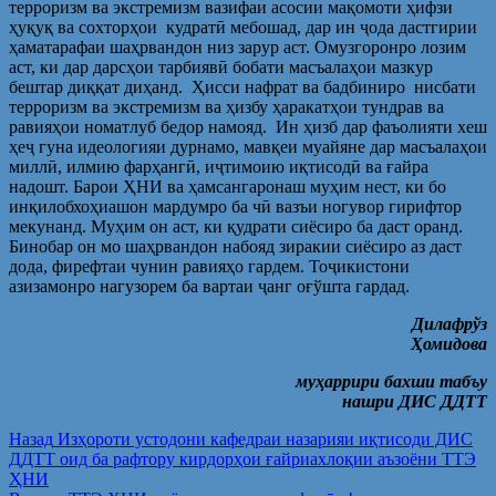
терроризм ва экстремизм вазифаи асосии мақомоти ҳифзи
ҳуқуқ ва сохторҳои кудратӣ мебошад, дар ин ҷода дастгирии
ҳаматарафаи шаҳрвандон низ зарур аст. Омузгоронро лозим
аст, ки дар дарсҳои тарбиявӣ бобати масъалаҳои мазкур
бештар диққат диҳанд. Ҳисси нафрат ва бадбиниро нисбати
терроризм ва экстремизм ва ҳизбу ҳаракатҳои тундрав ва
равияҳои номатлуб бедор намояд. Ин ҳизб дар фаъолияти хеш
ҳеҷ гуна идеологияи дурнамо, мавқеи муайяне дар масъалаҳои
миллӣ, илмию фарҳангӣ, иҷтимоию иқтисодӣ ва ғайра
надошт. Барои ҲНИ ва ҳамсангаронаш муҳим нест, ки бо
инқилобхоҳиашон мардумро ба чӣ вазъи ногувор гирифтор
мекунанд. Муҳим он аст, ки қудрати сиёсиро ба даст оранд.
Бинобар он мо шаҳрвандон набояд зиракии сиёсиро аз даст
дода, фирефтаи чунин равияҳо гардем. Тоҷикистони
азизамонро нагузорем ба вартаи ҷанг оғўшта гардад.
Дилафрўз
Ҳ
омидов
а
м
у
ҳаррири
бахши табъу
нашри ДИС ДДТТ
Post
Предыдущая
Назад
Изҳороти устодони кафедраи назарияи иқтисоди ДИС
запись:
ДДТТ оид ба рафтору кирдорҳои ғайриахлоқии аъзоёни ТТЭ
navigation
ҲНИ