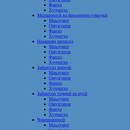
Фанҳо
Ҳуҷҷатҳо
Молшиносӣ ва фаъолияти гумрукӣ
Маълумот
Омузгорон
Фанҳо
Ҳуҷҷатҳо
Назарияи иқтисод
Маълумот
Омузгорон
Фанҳо
Ҳуҷҷатҳо
Забонҳои хориҷӣ
Маълумот
Омузгорон
Фанҳо
Ҳуҷҷатҳо
Забонҳои тоҷикӣ ва русӣ
Маълумот
Омузгорон
Фанҳо
Ҳуҷҷатҳо
Ҷомеашиносӣ
Маълумот