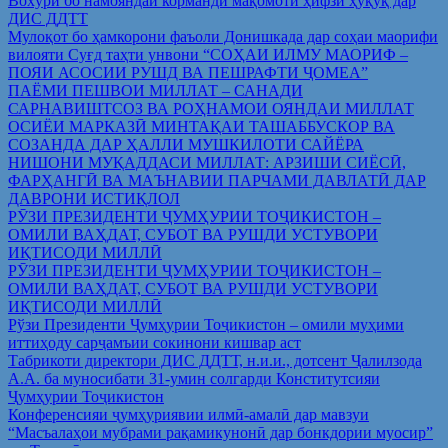
Вохўрӣ бо намояндаи корманди мақомоти ҳифзи ҳуқуқ дар
ДИС ДДТТ
Мулоқот бо ҳамкорони фаъоли Донишкада дар соҳаи маорифи
вилояти Суғд таҳти унвони “СОҲАИ ИЛМУ МАОРИФ –
ПОЯИ АСОСИИ РУШД ВА ПЕШРАФТИ ҶОМЕА”
ПАЁМИ ПЕШВОИ МИЛЛАТ – САНАДИ
САРНАВИШТСОЗ ВА РОҲНАМОИ ОЯНДАИ МИЛЛАТ
ОСИЁИ МАРКАЗӢ МИНТАҚАИ ТАШАББУСКОР ВА
СОЗАНДА ДАР ҲАЛЛИ МУШКИЛОТИ САЙЁРА
НИШОНИ МУҚАДДАСИ МИЛЛАТ: АРЗИШИ СИЁСӢ,
ФАРҲАНГӢ ВА МАЪНАВИИ ПАРЧАМИ ДАВЛАТӢ ДАР
ДАВРОНИ ИСТИҚЛОЛ
РӮЗИ ПРЕЗИДЕНТИ ҶУМҲУРИИ ТОҶИКИСТОН –
ОМИЛИ ВАҲДАТ, СУБОТ ВА РУШДИ УСТУВОРИ
ИҚТИСОДИ МИЛЛӢ
РӮЗИ ПРЕЗИДЕНТИ ҶУМҲУРИИ ТОҶИКИСТОН –
ОМИЛИ ВАҲДАТ, СУБОТ ВА РУШДИ УСТУВОРИ
ИҚТИСОДИ МИЛЛӢ
Рўзи Президенти Ҷумҳурии Тоҷикистон – омили муҳими
иттиҳоду сарҷамъии сокинони кишвар аст
Табрикоти директори ДИС ДДТТ, н.и.и., дотсент Ҷалилзода
А.А. ба муносибати 31-умин солгарди Конститутсияи
Ҷумҳурии Тоҷикистон
Конференсияи ҷумҳуриявии илмӣ-амалӣ дар мавзуи
“Масъалаҳои мубрами рақамикунонӣ дар бонкдории муосир”