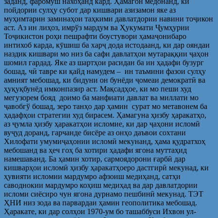
заданд, фаромӯш нахоҳанд кард. Ҳамагон медонанд, ки
пойдории сулҳу субот дар кишвари азизамон яке аз
муҳимтарин заминаҳои таҳкими давлатдории навини тоҷикон
аст. Аз ин лиҳоз, имрўз мардум ва Ҳукумати Ҷумҳурии
Тоҷикистон роҳи пешрафти боустувори ҳамаҷонибаро
интихоб карда, кӯшиш ба харҷ дода истодаанд, ки дар ояндаи
наздик кишвари мо низ ба сафи давлатҳои мутараққии ҷаҳон
шомил гардад. Яке аз шартҳои расидан ба ин ҳадафи бузург
бошад, чӣ тавре ки қайд намудем – ин таъмини фазои сулҳу
амният мебошад, ки бидуни он бунёди ҷомеаи демократӣ ва
ҳуқуқбунёд имконпазир аст. Мақсадҳое, ки мо пеши худ
мегузорем бояд доимо ба манфиати давлат ва миллати мо
ҷавобгў бошад, зеро танҳо дар ҳамин сурат мо метавонем ба
ҳадафҳои стратегии худ бирасем. Ҳамагуна ҳизбу ҳаракатҳо,
аз ҷумла ҳизбу ҳаракатҳои исломие, ки дар ҷаҳони исломӣ
вуҷуд доранд, гарчанде бисёре аз онҳо даъвои сохтани
Хилофати умумиҷаҳонии исломӣ мекунанд, ҳама қудратхоҳ
мебошанд ва ҳеч гоҳ ба хотири ҳадафи ягона муттаҳид
намешаванд. Ба ҳамин хотир, сармоядорони ғарбӣ дар
кишварҳои исломӣ ҳизбу ҳаракатҳоеро дастгирӣ мекунад, ки
ҳувияти исломии мардумро афзоиш медиҳанд, сатҳи
саводнокии мардумро коҳиш медиҳад ва дар давлатдории
исломи сиёсиро чун ягона дурнамо пешбинӣ мекунад. ТЭТ
ҲНИ низ зода ва парвардаи ҳамин геополитика мебошад.
Ҳаракате, ки дар солҳои 1970-ум бо ташаббуси Ихвон ул-