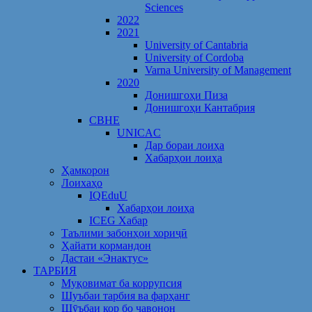
Sciences
2022
2021
University of Cantabria
University of Cordoba
Varna University of Management
2020
Донишгоҳи Пиза
Донишгоҳи Кантабрия
CBHE
UNICAC
Дар бораи лоиҳа
Хабарҳои лоиҳа
Ҳамкорон
Лоихаҳо
IQEduU
Хабарҳои лоиҳа
ICEG Хабар
Таълими забонҳои хориҷӣ
Ҳайати кормандон
Дастаи «Энактус»
ТАРБИЯ
Муқовимат ба коррупсия
Шуъбаи тарбия ва фарҳанг
Шӯъбаи кор бо ҷавонон