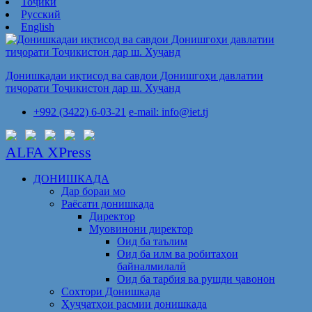
Тоҷикӣ
Русский
English
Донишкадаи иқтисод ва савдои Донишгоҳи давлатии
тиҷорати Тоҷикистон дар ш. Хуҷанд
+992 (3422) 6-03-21
e-mail: info@iet.tj
ALFA XPress
ДОНИШКАДА
Дар бораи мо
Раёсати донишкада
Директор
Муовинони директор
Оид ба таълим
Оид ба илм ва робитаҳои
байналмилалӣ
Оид ба тарбия ва рушди ҷавонон
Сохтори Донишкада
Ҳуҷҷатҳои расмии донишкада