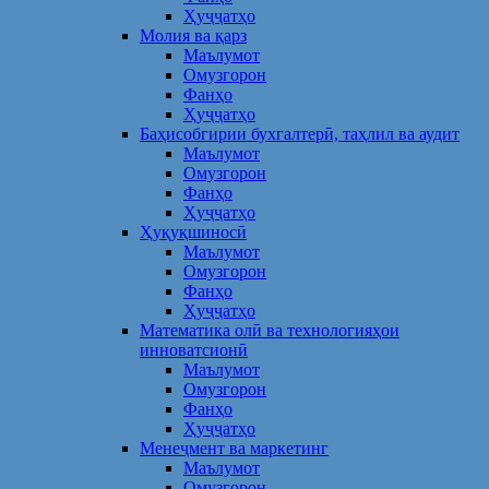
Ҳуҷҷатҳо
Молия ва қарз
Маълумот
Омузгорон
Фанҳо
Ҳуҷҷатҳо
Баҳисобгирии бухгалтерӣ, таҳлил ва аудит
Маълумот
Омузгорон
Фанҳо
Ҳуҷҷатҳо
Ҳуқуқшиносӣ
Маълумот
Омузгорон
Фанҳо
Ҳуҷҷатҳо
Математика олӣ ва технологияҳои
инноватсионӣ
Маълумот
Омузгорон
Фанҳо
Ҳуҷҷатҳо
Менеҷмент ва маркетинг
Маълумот
Омузгорон