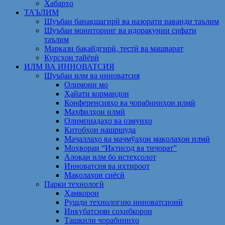
Хабарҳо
ТАЪЛИМ
Шуъбаи банақшагирӣ ва назорати раванди таълим
Шуъбаи мониторинг ва идоракунии сифати
таълим
Маркази бақайдгирӣ, тестӣ ва машварат
Курсҳои тайёрӣ
ИЛМ ВА ИННОВАТСИЯ
Шуъбаи илм ва инноватсия
Олимони мо
Ҳайати кормандон
Конференсияҳо ва чорабиниҳои илмӣ
Маҳфилҳои илмӣ
Олимпиадаҳо ва озмунҳо
Китобҳои нашршуда
Маҷаллаҳо ва маҷмӯаҳои мақолаҳои илмӣ
Моҳвораи “Иқтисод ва тиҷорат”
Алоқаи илм бо истеҳсолот
Инноватсия ва ихтироот
Мақолаҳои сиёсӣ
Парки технологӣ
Ҳамкорон
Рушди технологию инноватсионӣ
Инкубатсияи соҳибкорон
Ташкили чорабиниҳо