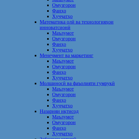
Омузгорон
Фанҳо
Ҳуҷҷатҳо
Математика олӣ ва технологияҳои
инноватсионӣ
Маълумот
Омузгорон
Фанҳо
Ҳуҷҷатҳо
Менеҷмент ва маркетинг
Маълумот
Омузгорон
Фанҳо
Ҳуҷҷатҳо
Молшиносӣ ва фаъолияти гумрукӣ
Маълумот
Омузгорон
Фанҳо
Ҳуҷҷатҳо
Назарияи иқтисод
Маълумот
Омузгорон
Фанҳо
Ҳуҷҷатҳо