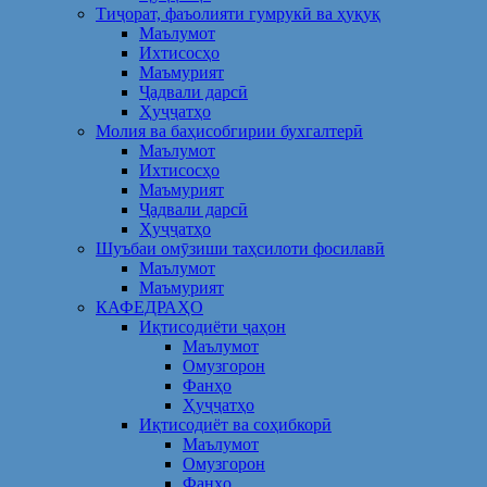
Тиҷорат, фаъолияти гумрукӣ ва ҳуқуқ
Маълумот
Ихтисосҳо
Маъмурият
Ҷадвали дарсӣ
Ҳуҷҷатҳо
Молия ва баҳисобгирии бухгалтерӣ
Маълумот
Ихтисосҳо
Маъмурият
Ҷадвали дарсӣ
Ҳуҷҷатҳо
Шуъбаи омӯзиши таҳсилоти фосилавӣ
Маълумот
Маъмурият
КАФЕДРАҲО
Иқтисодиёти ҷаҳон
Маълумот
Омузгорон
Фанҳо
Ҳуҷҷатҳо
Иқтисодиёт ва соҳибкорӣ
Маълумот
Омузгорон
Фанҳо