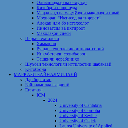
Олимпиадаҳо ва озмунҳо
Китобҳои нашршуда
Маҷаллаҳо ва маҷмӯаҳои мақолаҳои илмӣ
Моҳвораи “Иқтисод ва тиҷорат”
Алоқаи илм бо истеҳсолот
Инноватсия ва ихтироот
Мақолаҳои сиёсӣ
Парки технологӣ
Ҳамкорон
Рушди технологию инноватсионӣ
Инкубатсияи соҳибкорон
Ташкили чорабиниҳо
Шуъбаи технологияи иттилоотии шабакавӣ
Китобхона
МАРКАЗИ БАЙНАЛМИЛАЛӢ
Дар бораи мо
Байналмиллалгардонӣ
Erasmus+
ICM
2024
University of Cantabria
University of Cordoba
University of Seville
University of Osijek
Laurea University of Applied