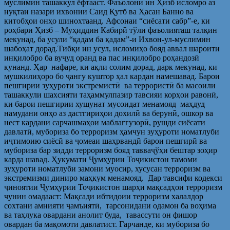
муслимин ташаккул ёфтааст. Фаъолони ин Ҳизб исломро аз
нуқтаи назари ихвонии Саид Қутб ва Ҳасан Банно ва
китобҳои онҳо шинохтаанд. Афсонаи “сиёсати сабр”-е, ки
роҳбари Ҳизб – Муҳиддин Кабирӣ тўли фаъолияташ талқин
мекунад, ба усули “қадам ба қадам”-и Ихвон-ул-муслимин
шабоҳат дорад.Тибқи ин усул, исломиҳо бояд аввал шароити
инқилобро ба вуҷуд оранд ва пас инқилобро роҳандозӣ
кунанд. Ҳар нафаре, ки ақли солим дорад, дарк мекунад, ки
мушкилиҳоро бо ҷангу куштор ҳал кардан намешавад. Барои
пешгирии зуҳуроти экстремистӣ ва террористӣ ба масоили
ташаккули шахсияти таҳаммулпазир тавсияи корҳои равонӣ,
ки барои пешгирии хушунат мусоидат менамояд маҳдуд
намудани онҳо аз дастгириҳои дохилӣ ва берунӣ, ошкор ва
нест кардани сарчашмаҳои маблағгузорӣ, рушди сиёсати
давлатӣ, мубориза бо терроризм ҳамчун зуҳуроти номатлуби
иҷтимоию сиёсӣ ва ҷомеаи шаҳрвандӣ барои пешгирӣ ва
мубориза бар зидди терроризм бояд тавваҷўҳи бештар зоҳир
карда шавад. Ҳукумати Ҷумҳурии Тоҷикистон тамоми
зуҳуроти номатлуби замони муосир, хусусан терроризм ва
экстремизми диниро маҳкум менамояд. Дар тавсифи кодекси
ҷиноятии Ҷумҳурии Тоҷикистон шарҳи мақсадҳои терроризм
чунин омадааст: Мақсади ибтидоии терроризм халалдор
сохтани амнияти ҷамъиятӣ, тарсонидани одамон ба воҳима
ва таҳлука овардани анолит буда, тавассути он фишор
овардан ба мақомоти давлатист. Гарчанде, ки мубориза бо