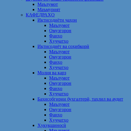
Маълумот
Маъмурият
КАФЕДРАҲО
Иқтисодиёти ҷаҳон
Маълумот
Омузгорон
Фанҳо
Ҳуҷҷатҳо
Иқтисодиёт ва соҳибкорӣ
Маълумот
Омузгорон
Фанҳо
Ҳуҷҷатҳо
Молия ва қарз
Маълумот
Омузгорон
Фанҳо
Ҳуҷҷатҳо
Баҳисобгирии бухгалтерӣ, таҳлил ва аудит
Маълумот
Омузгорон
Фанҳо
Ҳуҷҷатҳо
Ҳуқуқшиносӣ
Маълумот