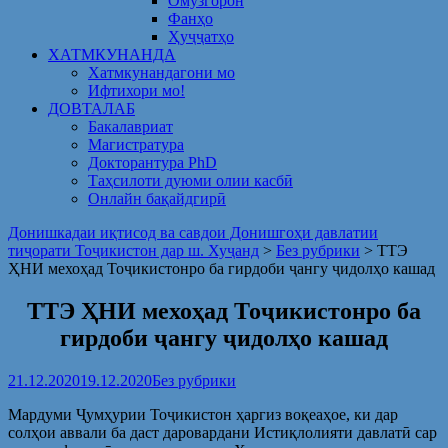
Омузгорон
Фанҳо
Ҳуҷҷатҳо
ХАТМКУНАНДА
Хатмкунандагони мо
Ифтихори мо!
ДОВТАЛАБ
Бакалавриат
Магистратура
Докторантура PhD
Таҳсилоти дуюми олии касбӣ
Онлайн бақайдгирӣ
Донишкадаи иқтисод ва савдои Донишгоҳи давлатии
тиҷорати Тоҷикистон дар ш. Хуҷанд
>
Без рубрики
>
ТТЭ
ҲНИ мехоҳад Тоҷикистонро ба гирдоби ҷангу ҷидолҳо кашад
ТТЭ ҲНИ мехоҳад Тоҷикистонро ба
гирдоби ҷангу ҷидолҳо кашад
21.12.2020
19.12.2020
Без рубрики
Мардуми Ҷумҳурии Тоҷикистон ҳаргиз воқеаҳое, ки дар
солҳои аввали ба даст даровардани Истиқлолияти давлатӣ сар