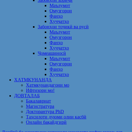
Забонҳои хориҷӣ
Маълумот
Омузгорон
Фанҳо
Ҳуҷҷатҳо
Забонҳои тоҷикӣ ва русӣ
Маълумот
Омузгорон
Фанҳо
Ҳуҷҷатҳо
Ҷомеашиносӣ
Маълумот
Омузгорон
Фанҳо
Ҳуҷҷатҳо
ХАТМКУНАНДА
Хатмкунандагони мо
Ифтихори мо!
ДОВТАЛАБ
Бакалавриат
Магистратура
Докторантура PhD
Таҳсилоти дуюми олии касбӣ
Онлайн бақайдгирӣ