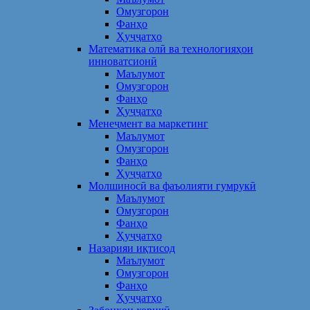
Омузгорон
Фанҳо
Ҳуҷҷатҳо
Математика олӣ ва технологияҳои
инноватсионӣ
Маълумот
Омузгорон
Фанҳо
Ҳуҷҷатҳо
Менеҷмент ва маркетинг
Маълумот
Омузгорон
Фанҳо
Ҳуҷҷатҳо
Молшиносӣ ва фаъолияти гумрукӣ
Маълумот
Омузгорон
Фанҳо
Ҳуҷҷатҳо
Назарияи иқтисод
Маълумот
Омузгорон
Фанҳо
Ҳуҷҷатҳо