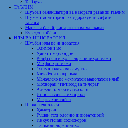
Хабарҳо
ТАЪЛИМ
Шуъбаи банақшагирӣ ва назорати раванди таълим
Шуъбаи мониторинг ва идоракунии сифати
таълим
Маркази бақайдгирӣ, тестӣ ва машварат
Курсҳои тайёрӣ
ИЛМ ВА ИННОВАТСИЯ
Шуъбаи илм ва инноватсия
Олимони мо
Ҳайати кормандон
Конференсияҳо ва чорабиниҳои илмӣ
Маҳфилҳои илмӣ
Олимпиадаҳо ва озмунҳо
Китобҳои нашршуда
Маҷаллаҳо ва маҷмӯаҳои мақолаҳои илмӣ
Моҳвораи “Иқтисод ва тиҷорат”
Алоқаи илм бо истеҳсолот
Инноватсия ва ихтироот
Мақолаҳои сиёсӣ
Парки технологӣ
Ҳамкорон
Рушди технологию инноватсионӣ
Инкубатсияи соҳибкорон
Ташкили чорабиниҳо