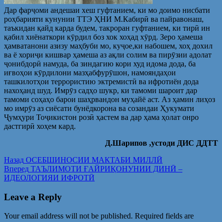
Дар фарҷоми андешаи хеш гуфтанием, ки мо доимо нисбати
роҳбарияти кунунии ТТЭ ҲНИ М.Кабирӣ ва пайравонаш,
таъкидан қайд карда будем, такроран гуфтанием, ки тирӣ ин
қабил хиёнаткори кӯрдил боз хок хоҳад хӯрд. Зеро ҳамеша
ҳамватанони азизу маҳбуби мо, куҷое,ки набошем, хоҳ дохил
ва ё хориҷи кишвар ҳамеша аз ақли солим ва пирӯзии адолат
ҷонибдорӣ намуда, ба зиндагию кори худ идома дода, ба
иғвоҳои кӯрдилони мазҳабфурӯшон, намояндаҳои
ташкилотҳои террористию эктремистӣ ва ифротиён дода
нахоҳанд шуд. Имрӯз садҳо шукр, ки тамоми шароит дар
тамоми соҳаҳо барои шаҳрвандон муҳайё аст. Аз ҳамин лиҳоз
мо имрӯз аз сиёсати бунёдкорона ва созандаи Ҳукумати
Ҷумҳури Тоҷикистон розӣ ҳастем ва дар ҳама ҳолат онро
дастгирӣ хоҳем кард.
Д.Шарипов ,устоди ДИС ДДТТ
Post
Предыдущая
Назад
ОСЕБШИНОСИИ МАКТАБИ МИЛЛӢ
запись:
Следующая
Вперед
ТАЪЛИМОТИ ҒАЙРИҚОНУНИИ ДИНӢ –
navigation
запись:
ИДЕОЛОГИЯИ ИФРОТӢ
Leave a Reply
Your email address will not be published.
Required fields are