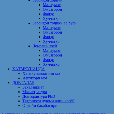
Забонҳои хориҷӣ
Маълумот
Омузгорон
Фанҳо
Ҳуҷҷатҳо
Забонҳои тоҷикӣ ва русӣ
Маълумот
Омузгорон
Фанҳо
Ҳуҷҷатҳо
Ҷомеашиносӣ
Маълумот
Омузгорон
Фанҳо
Ҳуҷҷатҳо
ХАТМКУНАНДА
Хатмкунандагони мо
Ифтихори мо!
ДОВТАЛАБ
Бакалавриат
Магистратура
Докторантура PhD
Таҳсилоти дуюми олии касбӣ
Онлайн бақайдгирӣ