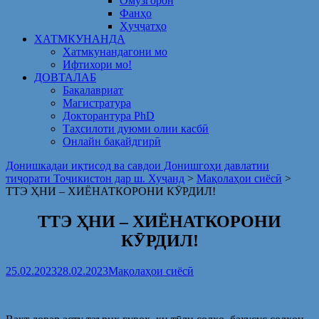
Омузгорон
Фанҳо
Ҳуҷҷатҳо
ХАТМКУНАНДА
Хатмкунандагони мо
Ифтихори мо!
ДОВТАЛАБ
Бакалавриат
Магистратура
Докторантура PhD
Таҳсилоти дуюми олии касбӣ
Онлайн бақайдгирӣ
Донишкадаи иқтисод ва савдои Донишгоҳи давлатии
тиҷорати Тоҷикистон дар ш. Хуҷанд
>
Мақолаҳои сиёсӣ
>
ТТЭ ҲНИ – ХИЁНАТКОРОНИ КӮРДИЛ!
ТТЭ ҲНИ – ХИЁНАТКОРОНИ
КӮРДИЛ!
25.02.2023
28.02.2023
Мақолаҳои сиёсӣ