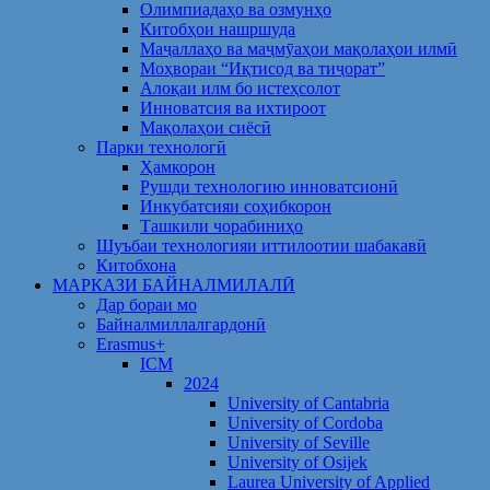
Олимпиадаҳо ва озмунҳо
Китобҳои нашршуда
Маҷаллаҳо ва маҷмӯаҳои мақолаҳои илмӣ
Моҳвораи “Иқтисод ва тиҷорат”
Алоқаи илм бо истеҳсолот
Инноватсия ва ихтироот
Мақолаҳои сиёсӣ
Парки технологӣ
Ҳамкорон
Рушди технологию инноватсионӣ
Инкубатсияи соҳибкорон
Ташкили чорабиниҳо
Шуъбаи технологияи иттилоотии шабакавӣ
Китобхона
МАРКАЗИ БАЙНАЛМИЛАЛӢ
Дар бораи мо
Байналмиллалгардонӣ
Erasmus+
ICM
2024
University of Cantabria
University of Cordoba
University of Seville
University of Osijek
Laurea University of Applied