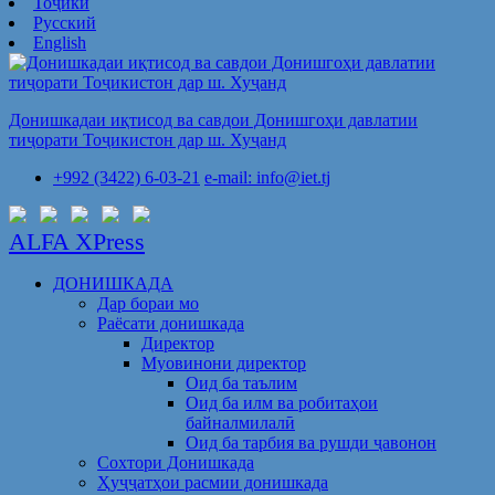
Тоҷикӣ
Русский
English
Донишкадаи иқтисод ва савдои Донишгоҳи давлатии
тиҷорати Тоҷикистон дар ш. Хуҷанд
+992 (3422) 6-03-21
e-mail: info@iet.tj
ALFA XPress
ДОНИШКАДА
Дар бораи мо
Раёсати донишкада
Директор
Муовинони директор
Оид ба таълим
Оид ба илм ва робитаҳои
байналмилалӣ
Оид ба тарбия ва рушди ҷавонон
Сохтори Донишкада
Ҳуҷҷатҳои расмии донишкада