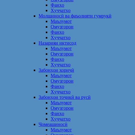
Фанҳо
Ҳуҷҷатҳо
Молшиносӣ ва фаъолияти гумрукӣ
Маълумот
Омузгорон
Фанҳо
Ҳуҷҷатҳо
Назарияи иқтисод
Маълумот
Омузгорон
Фанҳо
Ҳуҷҷатҳо
Забонҳои хориҷӣ
Маълумот
Омузгорон
Фанҳо
Ҳуҷҷатҳо
Забонҳои тоҷикӣ ва русӣ
Маълумот
Омузгорон
Фанҳо
Ҳуҷҷатҳо
Ҷомеашиносӣ
Маълумот