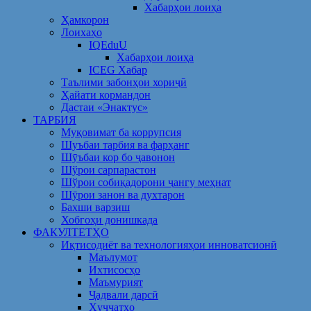
Хабарҳои лоиҳа
Ҳамкорон
Лоихаҳо
IQEduU
Хабарҳои лоиҳа
ICEG Хабар
Таълими забонҳои хориҷӣ
Ҳайати кормандон
Дастаи «Энактус»
ТАРБИЯ
Муқовимат ба коррупсия
Шуъбаи тарбия ва фарҳанг
Шӯъбаи кор бо ҷавонон
Шўрои сарпарастон
Шўрои собиқадорони ҷангу меҳнат
Шӯрои занон ва духтарон
Бахши варзиш
Хобгоҳи донишкада
ФАКУЛТЕТҲО
Иқтисодиёт ва технологияҳои инноватсионӣ
Маълумот
Ихтисосҳо
Маъмурият
Ҷадвали дарсӣ
Ҳуҷҷатҳо