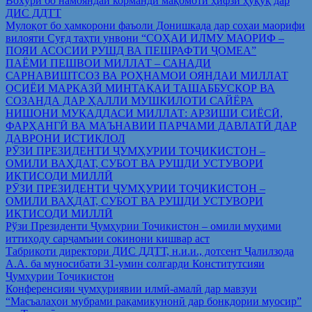
Вохўрӣ бо намояндаи корманди мақомоти ҳифзи ҳуқуқ дар
ДИС ДДТТ
Мулоқот бо ҳамкорони фаъоли Донишкада дар соҳаи маорифи
вилояти Суғд таҳти унвони “СОҲАИ ИЛМУ МАОРИФ –
ПОЯИ АСОСИИ РУШД ВА ПЕШРАФТИ ҶОМЕА”
ПАЁМИ ПЕШВОИ МИЛЛАТ – САНАДИ
САРНАВИШТСОЗ ВА РОҲНАМОИ ОЯНДАИ МИЛЛАТ
ОСИЁИ МАРКАЗӢ МИНТАҚАИ ТАШАББУСКОР ВА
СОЗАНДА ДАР ҲАЛЛИ МУШКИЛОТИ САЙЁРА
НИШОНИ МУҚАДДАСИ МИЛЛАТ: АРЗИШИ СИЁСӢ,
ФАРҲАНГӢ ВА МАЪНАВИИ ПАРЧАМИ ДАВЛАТӢ ДАР
ДАВРОНИ ИСТИҚЛОЛ
РӮЗИ ПРЕЗИДЕНТИ ҶУМҲУРИИ ТОҶИКИСТОН –
ОМИЛИ ВАҲДАТ, СУБОТ ВА РУШДИ УСТУВОРИ
ИҚТИСОДИ МИЛЛӢ
РӮЗИ ПРЕЗИДЕНТИ ҶУМҲУРИИ ТОҶИКИСТОН –
ОМИЛИ ВАҲДАТ, СУБОТ ВА РУШДИ УСТУВОРИ
ИҚТИСОДИ МИЛЛӢ
Рўзи Президенти Ҷумҳурии Тоҷикистон – омили муҳими
иттиҳоду сарҷамъии сокинони кишвар аст
Табрикоти директори ДИС ДДТТ, н.и.и., дотсент Ҷалилзода
А.А. ба муносибати 31-умин солгарди Конститутсияи
Ҷумҳурии Тоҷикистон
Конференсияи ҷумҳуриявии илмӣ-амалӣ дар мавзуи
“Масъалаҳои мубрами рақамикунонӣ дар бонкдории муосир”