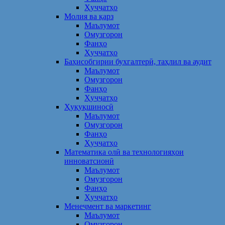
Ҳуҷҷатҳо
Молия ва қарз
Маълумот
Омузгорон
Фанҳо
Ҳуҷҷатҳо
Баҳисобгирии бухгалтерӣ, таҳлил ва аудит
Маълумот
Омузгорон
Фанҳо
Ҳуҷҷатҳо
Ҳуқуқшиносӣ
Маълумот
Омузгорон
Фанҳо
Ҳуҷҷатҳо
Математика олӣ ва технологияҳои
инноватсионӣ
Маълумот
Омузгорон
Фанҳо
Ҳуҷҷатҳо
Менеҷмент ва маркетинг
Маълумот
Омузгорон