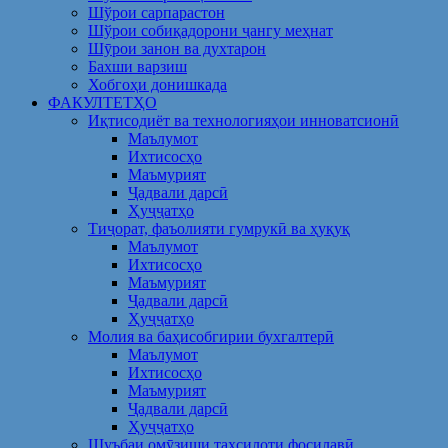
Шўрои сарпарастон
Шўрои собиқадорони ҷангу меҳнат
Шӯрои занон ва духтарон
Бахши варзиш
Хобгоҳи донишкада
ФАКУЛТЕТҲО
Иқтисодиёт ва технологияҳои инноватсионӣ
Маълумот
Ихтисосҳо
Маъмурият
Ҷадвали дарсӣ
Ҳуҷҷатҳо
Тиҷорат, фаъолияти гумрукӣ ва ҳуқуқ
Маълумот
Ихтисосҳо
Маъмурият
Ҷадвали дарсӣ
Ҳуҷҷатҳо
Молия ва баҳисобгирии бухгалтерӣ
Маълумот
Ихтисосҳо
Маъмурият
Ҷадвали дарсӣ
Ҳуҷҷатҳо
Шуъбаи омӯзиши таҳсилоти фосилавӣ