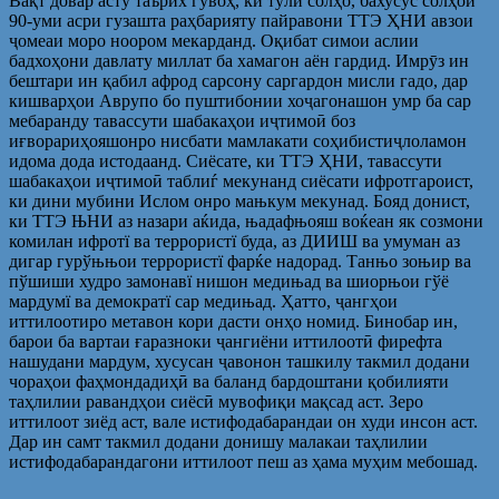
Вақт довар асту таърих гувоҳ, ки тӯли солҳо, бахусус солҳои
90-уми асри гузашта раҳбарияту пайравони ТТЭ ҲНИ авзои
ҷомеаи моро ноором мекарданд. Оқибат симои аслии
бадхоҳони давлату миллат ба хамагон аён гардид. Имрӯз ин
бештари ин қабил афрод сарсону саргардон мисли гадо, дар
кишварҳои Аврупо бо пуштибонии хоҷагонашон умр ба сар
мебаранду тавассути шабакаҳои иҷтимоӣ боз
иғворариҳояшонро нисбати мамлакати соҳибистиҷлоламон
идома дода истодаанд. Сиёсате, ки ТТЭ ҲНИ, тавассути
шабакаҳои иҷтимоӣ таблиѓ мекунанд сиёсати ифротгароист,
ки дини мубини Ислом онро мањкум мекунад. Бояд донист,
ки ТТЭ ЊНИ аз назари аќида, њадафњояш воќеан як созмони
комилан ифротї ва террористї буда, аз ДИИШ ва умуман аз
дигар гурўњњои террористї фарќе надорад. Танњо зоњир ва
пўшиши худро замонавї нишон медињад ва шиорњои гўё
мардумї ва демократї сар медињад. Ҳатто, ҷангҳои
иттилоотиро метавон кори дасти онҳо номид. Бинобар ин,
барои ба вартаи ғаразноки ҷангиёни иттилоотӣ фирефта
нашудани мардум, хусусан ҷавонон ташкилу такмил додани
чораҳои фаҳмондадиҳӣ ва баланд бардоштани қобилияти
таҳлилии равандҳои сиёсӣ мувофиқи мақсад аст. Зеро
иттилоот зиёд аст, вале истифодабарандаи он худи инсон аст.
Дар ин самт такмил додани донишу малакаи таҳлилии
истифодабарандагони иттилоот пеш аз ҳама муҳим мебошад.