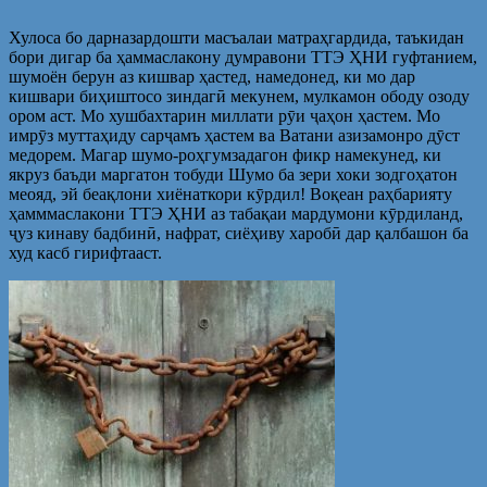
Хулоса бо дарназардошти масъалаи матраҳгардида, таъкидан
бори дигар ба ҳаммаслакону думравони ТТЭ ҲНИ гуфтанием,
шумоён берун аз кишвар ҳастед, намедонед, ки мо дар
кишвари биҳиштосо зиндагӣ мекунем, мулкамон ободу озоду
ором аст. Мо хушбахтарин миллати рӯи ҷаҳон ҳастем. Мо
имрӯз муттаҳиду сарҷамъ ҳастем ва Ватани азизамонро дӯст
медорем. Магар шумо-роҳгумзадагон фикр намекунед, ки
якруз баъди маргатон тобуди Шумо ба зери хоки зодгоҳатон
меояд, эй беақлони хиёнаткори кӯрдил! Воқеан раҳбарияту
ҳамммаслакони ТТЭ ҲНИ аз табақаи мардумони кӯрдиланд,
ҷуз кинаву бадбинӣ, нафрат, сиёҳиву харобӣ дар қалбашон ба
худ касб гирифтааст.