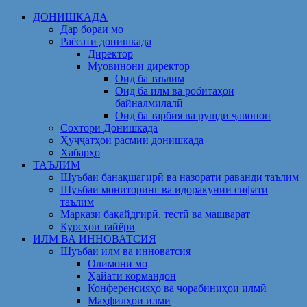
Skip
ДОНИШКАДА
to
Дар бораи мо
content
Раёсати донишкада
Директор
Муовинони директор
Оид ба таълим
Оид ба илм ва робитаҳои
байналмилалӣ
Оид ба тарбия ва рушди ҷавонон
Сохтори Донишкада
Ҳуҷҷатҳои расмии донишкада
Хабарҳо
ТАЪЛИМ
Шуъбаи банақшагирӣ ва назорати раванди таълим
Шуъбаи мониторинг ва идоракунии сифати
таълим
Маркази бақайдгирӣ, тестӣ ва машварат
Курсҳои тайёрӣ
ИЛМ ВА ИННОВАТСИЯ
Шуъбаи илм ва инноватсия
Олимони мо
Ҳайати кормандон
Конференсияҳо ва чорабиниҳои илмӣ
Маҳфилҳои илмӣ