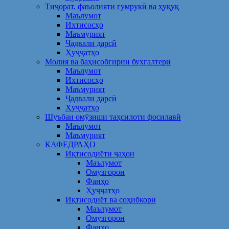
Тиҷорат, фаъолияти гумрукӣ ва ҳуқуқ
Маълумот
Ихтисосҳо
Маъмурият
Ҷадвали дарсӣ
Ҳуҷҷатҳо
Молия ва баҳисобгирии бухгалтерӣ
Маълумот
Ихтисосҳо
Маъмурият
Ҷадвали дарсӣ
Ҳуҷҷатҳо
Шуъбаи омӯзиши таҳсилоти фосилавӣ
Маълумот
Маъмурият
КАФЕДРАҲО
Иқтисодиёти ҷаҳон
Маълумот
Омузгорон
Фанҳо
Ҳуҷҷатҳо
Иқтисодиёт ва соҳибкорӣ
Маълумот
Омузгорон
Фанҳо