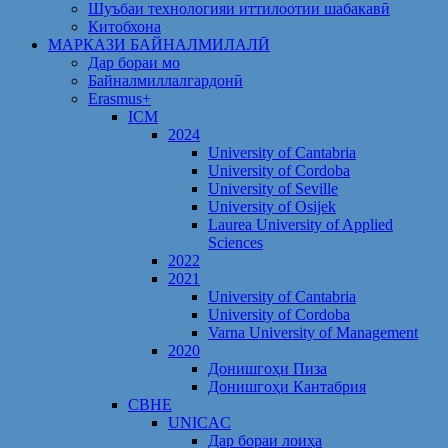
Шуъбаи технологияи иттилоотии шабакавӣ
Китобхона
МАРКАЗИ БАЙНАЛМИЛАЛӢ
Дар бораи мо
Байналмиллалгардонӣ
Erasmus+
ICM
2024
University of Cantabria
University of Cordoba
University of Seville
University of Osijek
Laurea University of Applied
Sciences
2022
2021
University of Cantabria
University of Cordoba
Varna University of Management
2020
Донишгоҳи Пиза
Донишгоҳи Кантабрия
CBHE
UNICAC
Дар бораи лоиҳа