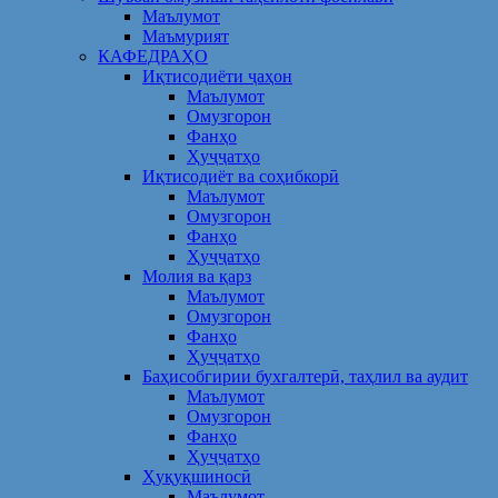
Маълумот
Маъмурият
КАФЕДРАҲО
Иқтисодиёти ҷаҳон
Маълумот
Омузгорон
Фанҳо
Ҳуҷҷатҳо
Иқтисодиёт ва соҳибкорӣ
Маълумот
Омузгорон
Фанҳо
Ҳуҷҷатҳо
Молия ва қарз
Маълумот
Омузгорон
Фанҳо
Ҳуҷҷатҳо
Баҳисобгирии бухгалтерӣ, таҳлил ва аудит
Маълумот
Омузгорон
Фанҳо
Ҳуҷҷатҳо
Ҳуқуқшиносӣ
Маълумот