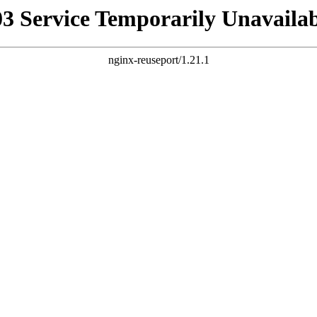
03 Service Temporarily Unavailab
nginx-reuseport/1.21.1