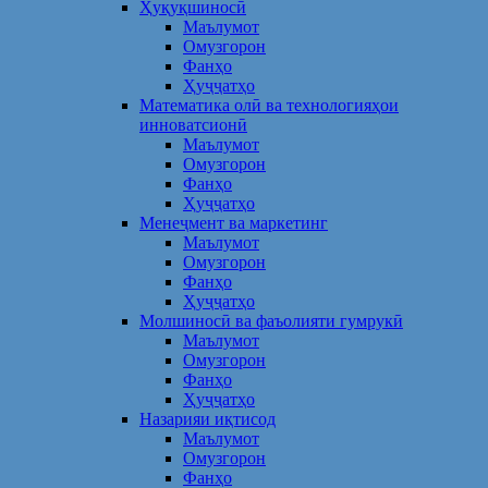
Ҳуқуқшиносӣ
Маълумот
Омузгорон
Фанҳо
Ҳуҷҷатҳо
Математика олӣ ва технологияҳои
инноватсионӣ
Маълумот
Омузгорон
Фанҳо
Ҳуҷҷатҳо
Менеҷмент ва маркетинг
Маълумот
Омузгорон
Фанҳо
Ҳуҷҷатҳо
Молшиносӣ ва фаъолияти гумрукӣ
Маълумот
Омузгорон
Фанҳо
Ҳуҷҷатҳо
Назарияи иқтисод
Маълумот
Омузгорон
Фанҳо