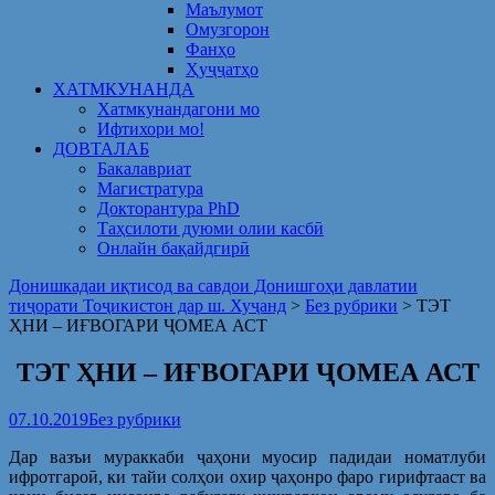
Маълумот
Омузгорон
Фанҳо
Ҳуҷҷатҳо
ХАТМКУНАНДА
Хатмкунандагони мо
Ифтихори мо!
ДОВТАЛАБ
Бакалавриат
Магистратура
Докторантура PhD
Таҳсилоти дуюми олии касбӣ
Онлайн бақайдгирӣ
Донишкадаи иқтисод ва савдои Донишгоҳи давлатии
тиҷорати Тоҷикистон дар ш. Хуҷанд
>
Без рубрики
>
ТЭТ
ҲНИ – ИҒВОГАРИ ҶОМЕА АСТ
ТЭТ ҲНИ – ИҒВОГАРИ ҶОМЕА АСТ
07.10.2019
Без рубрики
Дар вазъи мураккаби ҷаҳони муосир падидаи номатлуби
ифротгароӣ, ки тайи солҳои охир ҷаҳонро фаро гирифтааст ва