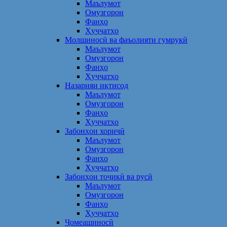
Маълумот
Омузгорон
Фанҳо
Ҳуҷҷатҳо
Молшиносӣ ва фаъолияти гумрукӣ
Маълумот
Омузгорон
Фанҳо
Ҳуҷҷатҳо
Назарияи иқтисод
Маълумот
Омузгорон
Фанҳо
Ҳуҷҷатҳо
Забонҳои хориҷӣ
Маълумот
Омузгорон
Фанҳо
Ҳуҷҷатҳо
Забонҳои тоҷикӣ ва русӣ
Маълумот
Омузгорон
Фанҳо
Ҳуҷҷатҳо
Ҷомеашиносӣ