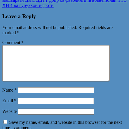
машварати ДИС ДДТТ доир ба фаъолияти иғвоанегзонаи ТТЭ
ҲНИ ва гурўҳҳои ифротӣ
Leave a Reply
Your email address will not be published.
Required fields are
marked
*
Comment
*
Name
*
Email
*
Website
Save my name, email, and website in this browser for the next
time I comment.