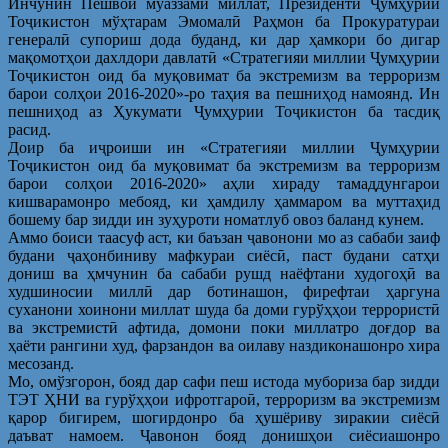
Инчунин Пешвои муаззами миллат, Президенти Ҷумҳурии
Тоҷикистон мўҳтарам Эмомалӣ Раҳмон ба Прокуратураи
генералӣ супориш дода буданд, ки дар ҳамкори бо дигар
мақомотҳои дахлдори давлатӣ «Стратегияи миллии Ҷумҳурии
Тоҷикистон оид ба муқовимат ба экстремизм ва терроризм
барои солҳои 2016-2020»-ро таҳия ва пешниҳод намоянд. Ин
пешниҳод аз Ҳукумати Ҷумҳурии Тоҷикистон ба тасдиқ
расид.
Доир ба иҷроиши ин «Стратегияи миллии Ҷумҳурии
Тоҷикистон оид ба муқовимат ба экстремизм ва терроризм
барои солҳои 2016-2020» аҳли хираду тамаддунгарои
кишварамонро мебояд, ки ҳамдилу ҳаммаром ва муттаҳид
бошему бар зидди ин зуҳуроти номатлуб овоз баланд кунем.
Аммо боиси таасуф аст, ки баъзан ҷавонони мо аз сабаби заиф
будани ҷаҳонбиниву мафкураи сиёсӣ, паст будани сатҳи
дониш ва ҳмчунин ба сабаби рушд наёфтани худогоҳӣ ва
худшиносии миллӣ дар ботинашон, фирефтаи ҳаргуна
суханони хоинони миллат шуда ба доми гурўҳҳои террористӣ
ва экстремистӣ афтида, домони поки миллатро доғдор ва
ҳаёти рангини худ, фарзандон ва оилаву наздиконашонро хира
месозанд.
Мо, омўзгорон, бояд дар сафи пеш истода мубориза бар зидди
ТЭТ ҲНИ ва гурўҳҳои ифротгароӣ, терроризм ва экстремизм
қарор бигирем, шогирдонро ба ҳушёриву зиракии сиёсӣ
даъват намоем. Ҷавонон бояд донишҳои сиёсиашонро