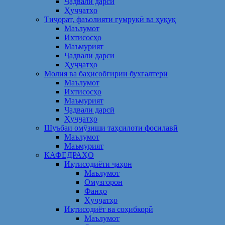
Ҷадвали дарсӣ
Ҳуҷҷатҳо
Тиҷорат, фаъолияти гумрукӣ ва ҳуқуқ
Маълумот
Ихтисосҳо
Маъмурият
Ҷадвали дарсӣ
Ҳуҷҷатҳо
Молия ва баҳисобгирии бухгалтерӣ
Маълумот
Ихтисосҳо
Маъмурият
Ҷадвали дарсӣ
Ҳуҷҷатҳо
Шуъбаи омӯзиши таҳсилоти фосилавӣ
Маълумот
Маъмурият
КАФЕДРАҲО
Иқтисодиёти ҷаҳон
Маълумот
Омузгорон
Фанҳо
Ҳуҷҷатҳо
Иқтисодиёт ва соҳибкорӣ
Маълумот