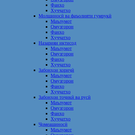
Фанҳо
Ҳуҷҷатҳо
Молшиносӣ ва фаъолияти гумрукӣ
Маълумот
Омузгорон
Фанҳо
Ҳуҷҷатҳо
Назарияи иқтисод
Маълумот
Омузгорон
Фанҳо
Ҳуҷҷатҳо
Забонҳои хориҷӣ
Маълумот
Омузгорон
Фанҳо
Ҳуҷҷатҳо
Забонҳои тоҷикӣ ва русӣ
Маълумот
Омузгорон
Фанҳо
Ҳуҷҷатҳо
Ҷомеашиносӣ
Маълумот