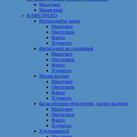
Маълумот
Маъмурият
КАФЕДРАҲО
Иқтисодиёти ҷаҳон
Маълумот
Омузгорон
Фанҳо
Ҳуҷҷатҳо
Иқтисодиёт ва соҳибкорӣ
Маълумот
Омузгорон
Фанҳо
Ҳуҷҷатҳо
Молия ва қарз
Маълумот
Омузгорон
Фанҳо
Ҳуҷҷатҳо
Баҳисобгирии бухгалтерӣ, таҳлил ва аудит
Маълумот
Омузгорон
Фанҳо
Ҳуҷҷатҳо
Ҳуқуқшиносӣ
Маълумот