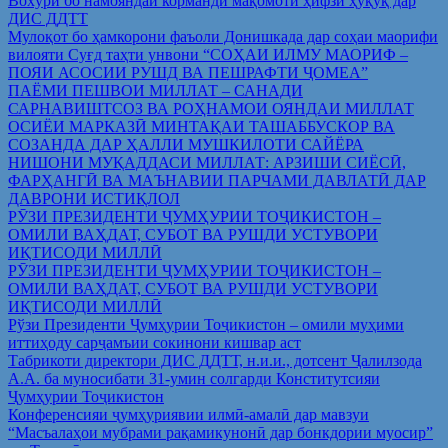
Вохўрӣ бо намояндаи корманди мақомоти ҳифзи ҳуқуқ дар
ДИС ДДТТ
Мулоқот бо ҳамкорони фаъоли Донишкада дар соҳаи маорифи
вилояти Суғд таҳти унвони “СОҲАИ ИЛМУ МАОРИФ –
ПОЯИ АСОСИИ РУШД ВА ПЕШРАФТИ ҶОМЕА”
ПАЁМИ ПЕШВОИ МИЛЛАТ – САНАДИ
САРНАВИШТСОЗ ВА РОҲНАМОИ ОЯНДАИ МИЛЛАТ
ОСИЁИ МАРКАЗӢ МИНТАҚАИ ТАШАББУСКОР ВА
СОЗАНДА ДАР ҲАЛЛИ МУШКИЛОТИ САЙЁРА
НИШОНИ МУҚАДДАСИ МИЛЛАТ: АРЗИШИ СИЁСӢ,
ФАРҲАНГӢ ВА МАЪНАВИИ ПАРЧАМИ ДАВЛАТӢ ДАР
ДАВРОНИ ИСТИҚЛОЛ
РӮЗИ ПРЕЗИДЕНТИ ҶУМҲУРИИ ТОҶИКИСТОН –
ОМИЛИ ВАҲДАТ, СУБОТ ВА РУШДИ УСТУВОРИ
ИҚТИСОДИ МИЛЛӢ
РӮЗИ ПРЕЗИДЕНТИ ҶУМҲУРИИ ТОҶИКИСТОН –
ОМИЛИ ВАҲДАТ, СУБОТ ВА РУШДИ УСТУВОРИ
ИҚТИСОДИ МИЛЛӢ
Рўзи Президенти Ҷумҳурии Тоҷикистон – омили муҳими
иттиҳоду сарҷамъии сокинони кишвар аст
Табрикоти директори ДИС ДДТТ, н.и.и., дотсент Ҷалилзода
А.А. ба муносибати 31-умин солгарди Конститутсияи
Ҷумҳурии Тоҷикистон
Конференсияи ҷумҳуриявии илмӣ-амалӣ дар мавзуи
“Масъалаҳои мубрами рақамикунонӣ дар бонкдории муосир”