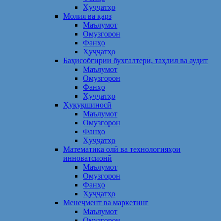
Ҳуҷҷатҳо
Молия ва қарз
Маълумот
Омузгорон
Фанҳо
Ҳуҷҷатҳо
Баҳисобгирии бухгалтерӣ, таҳлил ва аудит
Маълумот
Омузгорон
Фанҳо
Ҳуҷҷатҳо
Ҳуқуқшиносӣ
Маълумот
Омузгорон
Фанҳо
Ҳуҷҷатҳо
Математика олӣ ва технологияҳои
инноватсионӣ
Маълумот
Омузгорон
Фанҳо
Ҳуҷҷатҳо
Менеҷмент ва маркетинг
Маълумот
Омузгорон