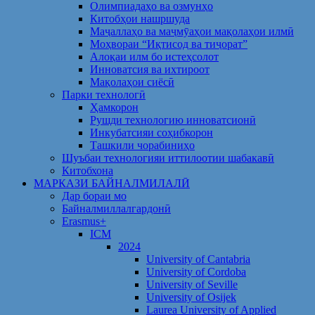
Олимпиадаҳо ва озмунҳо
Китобҳои нашршуда
Маҷаллаҳо ва маҷмӯаҳои мақолаҳои илмӣ
Моҳвораи “Иқтисод ва тиҷорат”
Алоқаи илм бо истеҳсолот
Инноватсия ва ихтироот
Мақолаҳои сиёсӣ
Парки технологӣ
Ҳамкорон
Рушди технологию инноватсионӣ
Инкубатсияи соҳибкорон
Ташкили чорабиниҳо
Шуъбаи технологияи иттилоотии шабакавӣ
Китобхона
МАРКАЗИ БАЙНАЛМИЛАЛӢ
Дар бораи мо
Байналмиллалгардонӣ
Erasmus+
ICM
2024
University of Cantabria
University of Cordoba
University of Seville
University of Osijek
Laurea University of Applied