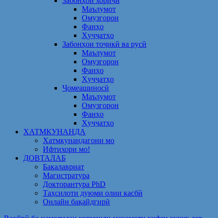
Забонҳои хориҷӣ
Маълумот
Омузгорон
Фанҳо
Ҳуҷҷатҳо
Забонҳои тоҷикӣ ва русӣ
Маълумот
Омузгорон
Фанҳо
Ҳуҷҷатҳо
Ҷомеашиносӣ
Маълумот
Омузгорон
Фанҳо
Ҳуҷҷатҳо
ХАТМКУНАНДА
Хатмкунандагони мо
Ифтихори мо!
ДОВТАЛАБ
Бакалавриат
Магистратура
Докторантура PhD
Таҳсилоти дуюми олии касбӣ
Онлайн бақайдгирӣ