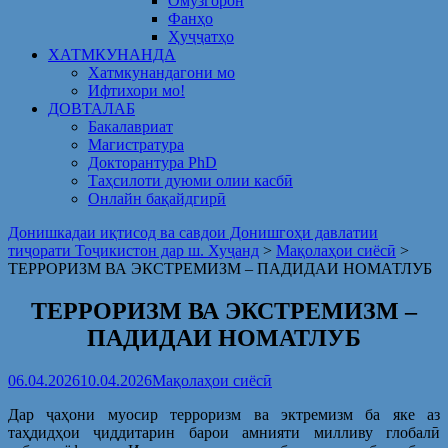
Омузгорон
Фанҳо
Ҳуҷҷатҳо
ХАТМКУНАНДА
Хатмкунандагони мо
Ифтихори мо!
ДОВТАЛАБ
Бакалавриат
Магистратура
Докторантура PhD
Таҳсилоти дуюми олии касбӣ
Онлайн бақайдгирӣ
Донишкадаи иқтисод ва савдои Донишгоҳи давлатии
тиҷорати Тоҷикистон дар ш. Хуҷанд
>
Мақолаҳои сиёсӣ
>
ТЕРРОРИЗМ ВА ЭКСТРЕМИЗМ – ПАДИДАИ НОМАТЛУБ
ТЕРРОРИЗМ ВА ЭКСТРЕМИЗМ –
ПАДИДАИ НОМАТЛУБ
06.04.2026
10.04.2026
Мақолаҳои сиёсӣ
Дар ҷаҳони муосир терроризм ва эктремизм ба яке аз
таҳдидҳои ҷиддитарин барои амнияти милливу глобалӣ