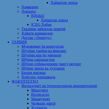
Хабарҳои лоиҳа
Ҳамкорон
Лоихаҳо
IQEduU
Хабарҳои лоиҳа
ICEG Хабар
Таълими забонҳои хориҷӣ
Ҳайати кормандон
Дастаи «Энактус»
ТАРБИЯ
Муқовимат ба коррупсия
Шуъбаи тарбия ва фарҳанг
Шӯъбаи кор бо ҷавонон
Шўрои сарпарастон
Шўрои собиқадорони ҷангу меҳнат
Шӯрои занон ва духтарон
Бахши варзиш
Хобгоҳи донишкада
ФАКУЛТЕТҲО
Иқтисодиёт ва технологияҳои инноватсионӣ
Маълумот
Ихтисосҳо
Маъмурият
Ҷадвали дарсӣ
Ҳуҷҷатҳо