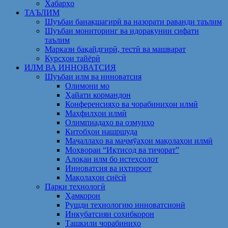
Хабарҳо
ТАЪЛИМ
Шуъбаи банақшагирӣ ва назорати раванди таълим
Шуъбаи мониторинг ва идоракунии сифати
таълим
Маркази бақайдгирӣ, тестӣ ва машварат
Курсҳои тайёрӣ
ИЛМ ВА ИННОВАТСИЯ
Шуъбаи илм ва инноватсия
Олимони мо
Ҳайати кормандон
Конференсияҳо ва чорабиниҳои илмӣ
Маҳфилҳои илмӣ
Олимпиадаҳо ва озмунҳо
Китобҳои нашршуда
Маҷаллаҳо ва маҷмӯаҳои мақолаҳои илмӣ
Моҳвораи “Иқтисод ва тиҷорат”
Алоқаи илм бо истеҳсолот
Инноватсия ва ихтироот
Мақолаҳои сиёсӣ
Парки технологӣ
Ҳамкорон
Рушди технологию инноватсионӣ
Инкубатсияи соҳибкорон
Ташкили чорабиниҳо