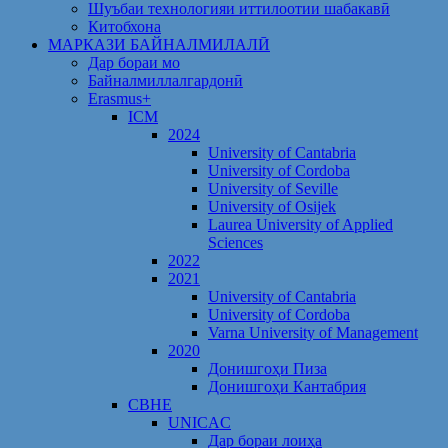
Шуъбаи технологияи иттилоотии шабакавӣ
Китобхона
МАРКАЗИ БАЙНАЛМИЛАЛӢ
Дар бораи мо
Байналмиллалгардонӣ
Erasmus+
ICM
2024
University of Cantabria
University of Cordoba
University of Seville
University of Osijek
Laurea University of Applied
Sciences
2022
2021
University of Cantabria
University of Cordoba
Varna University of Management
2020
Донишгоҳи Пиза
Донишгоҳи Кантабрия
CBHE
UNICAC
Дар бораи лоиҳа