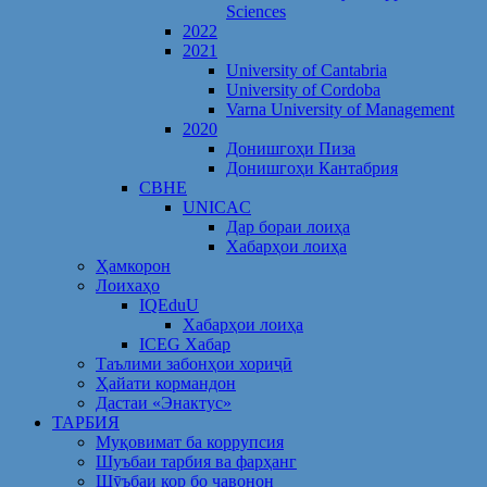
Sciences
2022
2021
University of Cantabria
University of Cordoba
Varna University of Management
2020
Донишгоҳи Пиза
Донишгоҳи Кантабрия
CBHE
UNICAC
Дар бораи лоиҳа
Хабарҳои лоиҳа
Ҳамкорон
Лоихаҳо
IQEduU
Хабарҳои лоиҳа
ICEG Хабар
Таълими забонҳои хориҷӣ
Ҳайати кормандон
Дастаи «Энактус»
ТАРБИЯ
Муқовимат ба коррупсия
Шуъбаи тарбия ва фарҳанг
Шӯъбаи кор бо ҷавонон