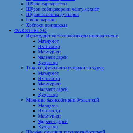
Шўрои сарпарастон
Шўрои собиқадорони ҷангу меҳнат
Шӯрои занон ва духтарон
Бахши варзиш
Хобгоҳи донишкада
ФАКУЛТЕТҲО
Иқтисодиёт ва технологияҳои инноватсионӣ
Маълумот
Ихтисосҳо
Маъмурият
Ҷадвали дарсӣ
Ҳуҷҷатҳо
Тиҷорат, фаъолияти гумрукӣ ва ҳуқуқ
Маълумот
Ихтисосҳо
Маъмурият
Ҷадвали дарсӣ
Ҳуҷҷатҳо
Молия ва баҳисобгирии бухгалтерӣ
Маълумот
Ихтисосҳо
Маъмурият
Ҷадвали дарсӣ
Ҳуҷҷатҳо
Шуъбаи омӯзиши таҳсилоти фосилавӣ