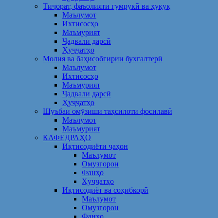
Тиҷорат, фаъолияти гумрукӣ ва ҳуқуқ
Маълумот
Ихтисосҳо
Маъмурият
Ҷадвали дарсӣ
Ҳуҷҷатҳо
Молия ва баҳисобгирии бухгалтерӣ
Маълумот
Ихтисосҳо
Маъмурият
Ҷадвали дарсӣ
Ҳуҷҷатҳо
Шуъбаи омӯзиши таҳсилоти фосилавӣ
Маълумот
Маъмурият
КАФЕДРАҲО
Иқтисодиёти ҷаҳон
Маълумот
Омузгорон
Фанҳо
Ҳуҷҷатҳо
Иқтисодиёт ва соҳибкорӣ
Маълумот
Омузгорон
Фанҳо