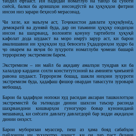
табдил ёфтааст. Ин падидаи номатлуб на танҳо ба суботи
сиёсӣ, балки ба арзишҳои инсондӯстӣ ва ҳуқуқҳои фитрии
инсон низ зарари беҳисоб мерасонад.
Чи хеле, ки маълум аст, Тоҷикистон давлати ҳуқуқбунёд,
демократӣ ва дунявӣ буда, дар он таъмини ҳуқуқу озодиҳои
инсон ва шаҳрванд, волоияти қонуну тартиботи ҳуқуқӣ
кафолат дода шудааст ва моро имрӯз зарур аст, ки барои
амалишавии ин ҳуқуқҳои худ бевосита ӯҳдадориҳои худро ба
ҷо оварем ва якҷоя бо зуҳуроти номатлуби ҷомеаи башарӣ
терроризму экстремизм барем.
Экстремизм – ин майл ба ақидаву амалҳои тундрав ки ба
халалдор кардани сохти конститутсионӣ ва амнияти ҷамъиятӣ
равона шудааст. Терроризм бошад, шакли ниҳоии зуҳуроти
экстремизм буда, ҳадафаш фишор овардан тавассути зуроварӣ
мебошад.
Барои ба ҳадафҳои нопоки худ расидан аксаран ташкилотҳои
экстремистӣ ба эътиқоди динии шахсон таъсир расонда
шаҳрвандони кишварҳои гуногунро бовар кунониданӣ
мешаванд, ки сиёсати давлату давлатдорӣ бар зидди ақидаҳои
динии онҳост.
Барои муборизаи муассир, пеш аз ҳама бояд сабабҳои
пайдоиши ин зуҳуротро донист, ки он дар паст будани