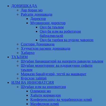
Skip
ДОНИШКАДА
to
Дар бораи мо
content
Раёсати донишкада
Директор
Муовинони директор
Оид ба таълим
Оид ба илм ва робитаҳои
байналмилалӣ
Оид ба тарбия ва рушди ҷавонон
Сохтори Донишкада
Ҳуҷҷатҳои расмии донишкада
Хабарҳо
ТАЪЛИМ
Шуъбаи банақшагирӣ ва назорати раванди таълим
Шуъбаи мониторинг ва идоракунии сифати
таълим
Маркази бақайдгирӣ, тестӣ ва машварат
Курсҳои тайёрӣ
ИЛМ ВА ИННОВАТСИЯ
Шуъбаи илм ва инноватсия
Олимони мо
Ҳайати кормандон
Конференсияҳо ва чорабиниҳои илмӣ
Маҳфилҳои илмӣ