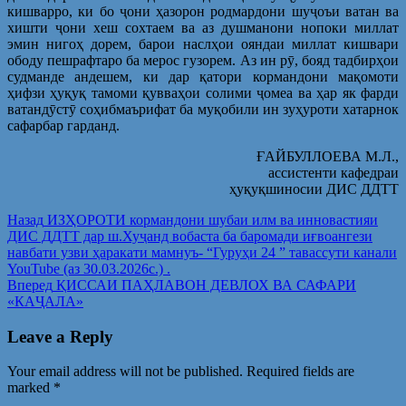
кишварро, ки бо ҷони ҳазорон родмардони шуҷоъи ватан ва
хишти ҷони хеш сохтаем ва аз душманони нопоки миллат
эмин нигоҳ дорем, барои наслҳои ояндаи миллат кишвари
ободу пешрафтаро ба мерос гузорем. Аз ин рӯ, бояд тадбирҳои
судманде андешем, ки дар қатори кормандони мақомоти
ҳифзи ҳуқуқ тамоми қувваҳои солими ҷомеа ва ҳар як фарди
ватандӯстӯ соҳибмаърифат ба муқобили ин зуҳуроти хатарнок
сафарбар гарданд.
ҒАЙБУЛЛОЕВА М.Л.,
ассистенти кафедраи
ҳуқуқшиносии ДИС ДДТТ
Post
Предыдущая
Назад
ИЗҲОРОТИ кормандони шубаи илм ва инновастияи
запись:
ДИС ДДТТ дар ш.Хуҷанд вобаста ба баромади иғвоангези
navigation
навбати узви ҳаракати мамнуъ- “Гуруҳи 24 ” тавассути канали
YouTube (аз 30.03.2026с.) .
Следующая
Вперед
ҚИССАИ ПАҲЛАВОН ДЕВЛОХ ВА САФАРИ
запись:
«КАҶАЛА»
Leave a Reply
Your email address will not be published.
Required fields are
marked
*