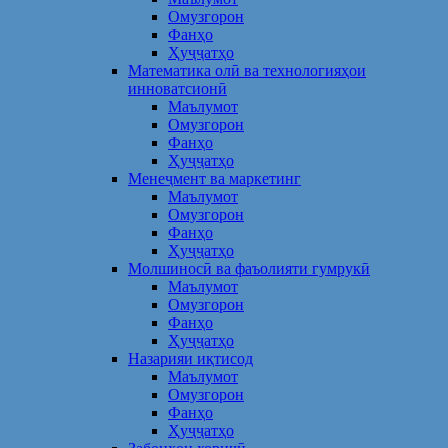
Омузгорон
Фанҳо
Ҳуҷҷатҳо
Математика олӣ ва технологияҳои
инноватсионӣ
Маълумот
Омузгорон
Фанҳо
Ҳуҷҷатҳо
Менеҷмент ва маркетинг
Маълумот
Омузгорон
Фанҳо
Ҳуҷҷатҳо
Молшиносӣ ва фаъолияти гумрукӣ
Маълумот
Омузгорон
Фанҳо
Ҳуҷҷатҳо
Назарияи иқтисод
Маълумот
Омузгорон
Фанҳо
Ҳуҷҷатҳо