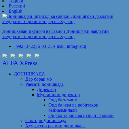
Тоҷикӣ
Русский
English
Донишкадаи иқтисод ва савдои Донишгоҳи давлатии
тиҷорати Тоҷикистон дар ш. Хуҷанд
+992 (3422) 6-03-21
e-mail: info@iet.tj
ALFA XPress
ДОНИШКАДА
Дар бораи мо
Раёсати донишкада
Директор
Муовинони директор
Оид ба таълим
Оид ба илм ва робитаҳои
байналмилалӣ
Оид ба тарбия ва рушди ҷавонон
Сохтори Донишкада
Ҳуҷҷатҳои расмии донишкада