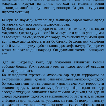
маърифати ҳуқуқӣ ва динӣ, ноогоҳи аз моҳияти аслии
арзишҳои динӣ ва дунявии ҷавононро ба доми гурӯҳҳои
ифротӣ мекашад.
Бекорӣ ва ноумеди метавонанд заминаро барои ҷалби афрод
ба ҳаракатҳои экстремистӣ фароҳам орад.
Мубориза бар зидди терроризм ва экстремизм танҳои вазифаи
мақомоти ҳифзи ҳуқуқ нест. Ин масъулияти ҳар як узви ҷомеа
аз волидайн ва омӯзгорон сар карда, то зиёиёну ходимони дин
аст. Танҳо дар ҳамбастагӣ ва бо баланд бардоштани ҳушёрии
сиёсӣ метавон сулҳу суботи кишварро ҳифз намуд. Терроризм
ватан, миллат ва дин надорад. Он душмани тамоми башарият
аст.
Ҳар як шаҳрванд бояд дар муқобили таблиғоти бегона
тобовар бошад. Роҳи асосии наҷот аз ифротгарои рӯ овардан
ба илму дониш аст.
Бо назардошти стратегии мубориза бар зидди терроризм ва
экстремизми динӣ, ҷомеаи байналмиллалӣ ҳамкориҳои худро
бо мақсади пешгирӣ ва решакан кардани амалҳои террористӣ
тақвият дода, механизми муқобилиятро бар зидди он дар
асосҳои ҳуқуқии байналмиллалӣ такмил медиҳанд ва ҳар як
фарди бедордилу худогоҳ ва меҳанпарастро зарур аст, зиракии
сиёсиро аз даст надода, нагузоранд, ки теша ба пояҳои давлату
давлатдории мо зананд мо бояд пояҳои сулҳу суботи комили