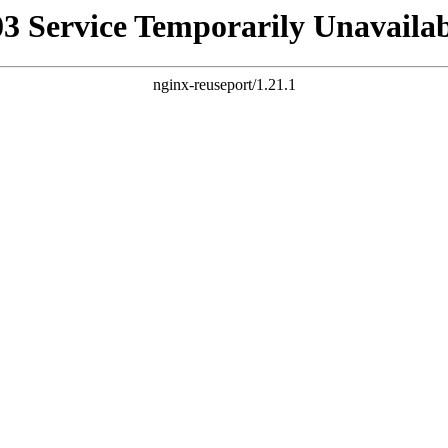
03 Service Temporarily Unavailab
nginx-reuseport/1.21.1