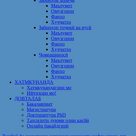
Забонҳои хориҷӣ
Маълумот
Омузгорон
Фанҳо
Ҳуҷҷатҳо
Забонҳои тоҷикӣ ва русӣ
Маълумот
Омузгорон
Фанҳо
Ҳуҷҷатҳо
Ҷомеашиносӣ
Маълумот
Омузгорон
Фанҳо
Ҳуҷҷатҳо
ХАТМКУНАНДА
Хатмкунандагони мо
Ифтихори мо!
ДОВТАЛАБ
Бакалавриат
Магистратура
Докторантура PhD
Таҳсилоти дуюми олии касбӣ
Онлайн бақайдгирӣ