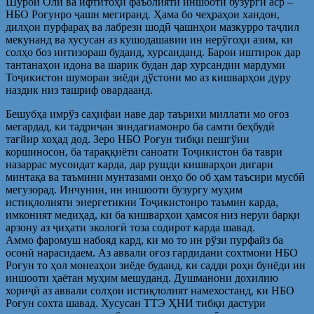
Шўрои Олӣ ва ифтитоҳи фаъолияти иншооти бузурги аср –
НБО Роғунро ҷашн мегиранд. Ҳама бо чеҳраҳои хандон,
дилҳои пурфараҳ ва лабрези шодӣ ҷашнҳои мазкурро таҷлил
мекунанд ва хусусан аз кушодашавии ин нерўгоҳи азим, ки
солҳо боз интизораш буданд, хурсанданд. Барои иштирок дар
тантанаҳои идона ва шарик будан дар хурсандии мардуми
Тоҷикистон шумораи зиёди дўстони мо аз кишварҳои дуру
наздик низ ташриф овардаанд.
Бешубҳа имрўз саҳифаи наве дар таърихи миллати мо оғоз
мегардад, ки тадриҷан зиндагиамонро ба самти беҳбудӣ
тағйир хоҳад дод. Зеро НБО Роғун тибқи пешгўии
коршиносон, ба тараққиёти саноати Тоҷикистон ба таври
назаррас мусоидат карда, дар рушди кишварҳои дигари
минтақа ва таъмини мунтазами онҳо бо об ҳам таъсири мусбӣ
мегузорад. Инчунин, ин иншооти бузургу муҳим
истиқлолияти энергетикии Тоҷикистонро таъмин карда,
имконият медиҳад, ки ба кишварҳои ҳамсоя низ неруи барқи
арзону аз ҷиҳати экологӣ тоза содирот карда шавад.
Аммо фаромуш набояд кард, ки мо то ин рўзи пурфайз ба
осонӣ нарасидаем. Аз аввали оғоз гардидани сохтмони НБО
Роғун то ҳол монеаҳои зиёде буданд, ки садди роҳи бунёди ин
иншооти ҳаётан муҳим мешуданд. Душманони дохилию
хориҷӣ аз аввали солҳои истиқлолият намехостанд, ки НБО
Роғун сохта шавад. Хусусан ТТЭ ҲНИ тибқи дастури