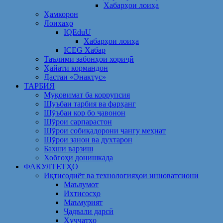
Хабарҳои лоиҳа
Ҳамкорон
Лоихаҳо
IQEduU
Хабарҳои лоиҳа
ICEG Хабар
Таълими забонҳои хориҷӣ
Ҳайати кормандон
Дастаи «Энактус»
ТАРБИЯ
Муқовимат ба коррупсия
Шуъбаи тарбия ва фарҳанг
Шӯъбаи кор бо ҷавонон
Шўрои сарпарастон
Шўрои собиқадорони ҷангу меҳнат
Шӯрои занон ва духтарон
Бахши варзиш
Хобгоҳи донишкада
ФАКУЛТЕТҲО
Иқтисодиёт ва технологияҳои инноватсионӣ
Маълумот
Ихтисосҳо
Маъмурият
Ҷадвали дарсӣ
Ҳуҷҷатҳо