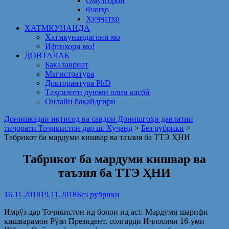
Омузгорон
Фанҳо
Ҳуҷҷатҳо
ХАТМКУНАНДА
Хатмкунандагони мо
Ифтихори мо!
ДОВТАЛАБ
Бакалавриат
Магистратура
Докторантура PhD
Таҳсилоти дуюми олии касбӣ
Онлайн бақайдгирӣ
Донишкадаи иқтисод ва савдои Донишгоҳи давлатии
тиҷорати Тоҷикистон дар ш. Хуҷанд
>
Без рубрики
>
Табрикот ба мардуми кишвар ва таъзия ба ТТЭ ҲНИ
Табрикот ба мардуми кишвар ва
таъзия ба ТТЭ ҲНИ
16.11.2018
19.11.2018
Без рубрики
Имрўз дар Тоҷикистон ид болои ид аст. Мардуми шарифи
кишварамон Рўзи Президент, солгарди Иҷлосияи 16-уми