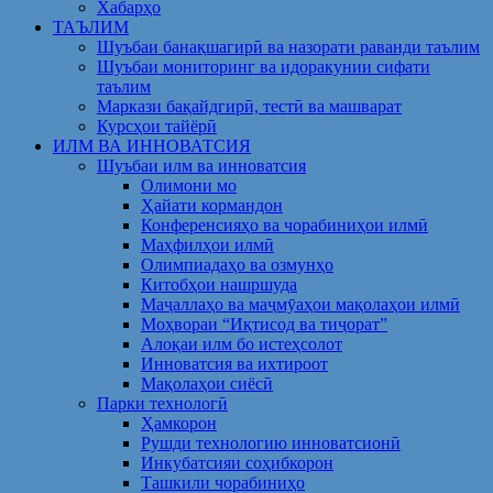
Хабарҳо
ТАЪЛИМ
Шуъбаи банақшагирӣ ва назорати раванди таълим
Шуъбаи мониторинг ва идоракунии сифати
таълим
Маркази бақайдгирӣ, тестӣ ва машварат
Курсҳои тайёрӣ
ИЛМ ВА ИННОВАТСИЯ
Шуъбаи илм ва инноватсия
Олимони мо
Ҳайати кормандон
Конференсияҳо ва чорабиниҳои илмӣ
Маҳфилҳои илмӣ
Олимпиадаҳо ва озмунҳо
Китобҳои нашршуда
Маҷаллаҳо ва маҷмӯаҳои мақолаҳои илмӣ
Моҳвораи “Иқтисод ва тиҷорат”
Алоқаи илм бо истеҳсолот
Инноватсия ва ихтироот
Мақолаҳои сиёсӣ
Парки технологӣ
Ҳамкорон
Рушди технологию инноватсионӣ
Инкубатсияи соҳибкорон
Ташкили чорабиниҳо