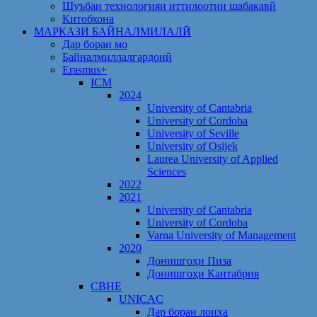
Шуъбаи технологияи иттилоотии шабакавӣ
Китобхона
МАРКАЗИ БАЙНАЛМИЛАЛӢ
Дар бораи мо
Байналмиллалгардонӣ
Erasmus+
ICM
2024
University of Cantabria
University of Cordoba
University of Seville
University of Osijek
Laurea University of Applied
Sciences
2022
2021
University of Cantabria
University of Cordoba
Varna University of Management
2020
Донишгоҳи Пиза
Донишгоҳи Кантабрия
CBHE
UNICAC
Дар бораи лоиҳа