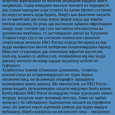
хоҷагони хориҷиашон бо воситаи роҳандозӣ кардани ҷанги
шаҳрвандӣ, содир намудани амалҳои ҷиноятӣ ва террористӣ
дар солҳои навадуми асри гузашта ба идома ёфтани сохтмони
ин неругоҳ монеъ шуда буданд. Имрўз ҳам фаъолони наҳзатӣ,
ки аз ҷавобгарӣ дар назди қонун фирор карда дар хориҷа
пинҳон шудаанд, бо роҳи дар расонаҳои хабарии ифротиашон
нашру паҳн сохтани ҳар гуна матлабҳои иғвоангезона ва
душманона мекўшанд, то дастовардҳои давлат ва Ҳукумати
Тоҷикистонро (хусусан сохтмони иншоотҳои саноатию
энергетикии монанди НБО Роғун) нодида бигиранд ва бар
зидди манфиатҳои миллӣ муборизаи ноҷавонмардона баранд.
Мақолаю гузоришҳои дар сомонаҳои ифротии payom.net,
isloh.org, ksaadat.co, akhbor.com, ozodandishon.org бар зидди
давлату миллати мо нашр кардаи наҳзатиҳо исботи ин
гуфтаҳост.
Хушбахтона тамоми кўшишҳои душманона, туҳматҳо,
иғвоангезиҳо ва ноҷавонмардиҳои ин тудаи бадхоҳ
натавонистанд, ки ба раванди пешрафту тараққиёти
кишварамон монеъ шаванд. Мо тавонистем, ки НБО Роғун –
рамзи ваҳдату шуҷоатмандию саодати мардумро бунёд кунем.
Бунёд ёфтани НБО Роғун ба мардуми тоҷик хурсандию нишот
меораду зиндагии моро мунаввар месозад. Аммо он зарбаи
ҷонкоҳест ба табоҳкорону бадтинатони наҳзатӣ ва атрофиёни
онҳо, ки ҳамчун неруи аҳриманӣ ҳамеша дар бадии мардум
мебошанд. Имрўз наҳзатиҳо ва косалесони онҳо – масъулони