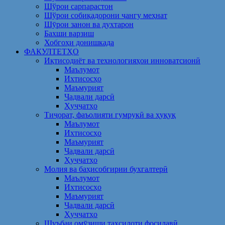
Шўрои сарпарастон
Шўрои собиқадорони ҷангу меҳнат
Шӯрои занон ва духтарон
Бахши варзиш
Хобгоҳи донишкада
ФАКУЛТЕТҲО
Иқтисодиёт ва технологияҳои инноватсионӣ
Маълумот
Ихтисосҳо
Маъмурият
Ҷадвали дарсӣ
Ҳуҷҷатҳо
Тиҷорат, фаъолияти гумрукӣ ва ҳуқуқ
Маълумот
Ихтисосҳо
Маъмурият
Ҷадвали дарсӣ
Ҳуҷҷатҳо
Молия ва баҳисобгирии бухгалтерӣ
Маълумот
Ихтисосҳо
Маъмурият
Ҷадвали дарсӣ
Ҳуҷҷатҳо
Шуъбаи омӯзиши таҳсилоти фосилавӣ