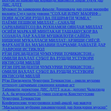
Вохўрӣ бо намояндаи корманди мақомоти ҳифзи ҳуқуқ дар
ДИС ДДТТ
Мулоқот бо ҳамкорони фаъоли Донишкада дар соҳаи маорифи
вилояти Суғд таҳти унвони “СОҲАИ ИЛМУ МАОРИФ –
ПОЯИ АСОСИИ РУШД ВА ПЕШРАФТИ ҶОМЕА”
ПАЁМИ ПЕШВОИ МИЛЛАТ – САНАДИ
САРНАВИШТСОЗ ВА РОҲНАМОИ ОЯНДАИ МИЛЛАТ
ОСИЁИ МАРКАЗӢ МИНТАҚАИ ТАШАББУСКОР ВА
СОЗАНДА ДАР ҲАЛЛИ МУШКИЛОТИ САЙЁРА
НИШОНИ МУҚАДДАСИ МИЛЛАТ: АРЗИШИ СИЁСӢ,
ФАРҲАНГӢ ВА МАЪНАВИИ ПАРЧАМИ ДАВЛАТӢ ДАР
ДАВРОНИ ИСТИҚЛОЛ
РӮЗИ ПРЕЗИДЕНТИ ҶУМҲУРИИ ТОҶИКИСТОН –
ОМИЛИ ВАҲДАТ, СУБОТ ВА РУШДИ УСТУВОРИ
ИҚТИСОДИ МИЛЛӢ
РӮЗИ ПРЕЗИДЕНТИ ҶУМҲУРИИ ТОҶИКИСТОН –
ОМИЛИ ВАҲДАТ, СУБОТ ВА РУШДИ УСТУВОРИ
ИҚТИСОДИ МИЛЛӢ
Рўзи Президенти Ҷумҳурии Тоҷикистон – омили муҳими
иттиҳоду сарҷамъии сокинони кишвар аст
Табрикоти директори ДИС ДДТТ, н.и.и., дотсент Ҷалилзода
А.А. ба муносибати 31-умин солгарди Конститутсияи
Ҷумҳурии Тоҷикистон
Конференсияи ҷумҳуриявии илмӣ-амалӣ дар мавзуи
“Масъалаҳои мубрами рақамикунонӣ дар бонкдории муосир”