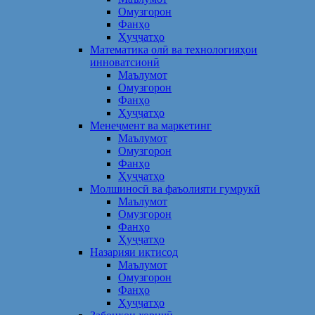
Омузгорон
Фанҳо
Ҳуҷҷатҳо
Математика олӣ ва технологияҳои
инноватсионӣ
Маълумот
Омузгорон
Фанҳо
Ҳуҷҷатҳо
Менеҷмент ва маркетинг
Маълумот
Омузгорон
Фанҳо
Ҳуҷҷатҳо
Молшиносӣ ва фаъолияти гумрукӣ
Маълумот
Омузгорон
Фанҳо
Ҳуҷҷатҳо
Назарияи иқтисод
Маълумот
Омузгорон
Фанҳо
Ҳуҷҷатҳо