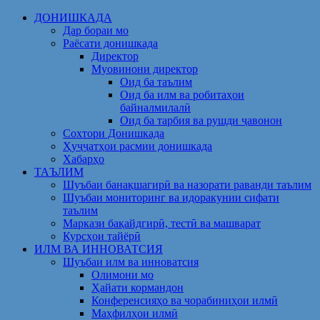
Skip
ДОНИШКАДА
to
Дар бораи мо
content
Раёсати донишкада
Директор
Муовинони директор
Оид ба таълим
Оид ба илм ва робитаҳои
байналмилалӣ
Оид ба тарбия ва рушди ҷавонон
Сохтори Донишкада
Ҳуҷҷатҳои расмии донишкада
Хабарҳо
ТАЪЛИМ
Шуъбаи банақшагирӣ ва назорати раванди таълим
Шуъбаи мониторинг ва идоракунии сифати
таълим
Маркази бақайдгирӣ, тестӣ ва машварат
Курсҳои тайёрӣ
ИЛМ ВА ИННОВАТСИЯ
Шуъбаи илм ва инноватсия
Олимони мо
Ҳайати кормандон
Конференсияҳо ва чорабиниҳои илмӣ
Маҳфилҳои илмӣ