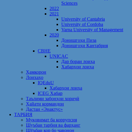
Sciences
2022
2021
University of Cantabria
University of Cordoba
Varna University of Management
2020
Донишгоҳи Пиза
Донишгоҳи Кантабрия
CBHE
UNICAC
Дар бораи лоиҳа
Хабарҳои лоиҳа
Ҳамкорон
Лоихаҳо
IQEduU
Хабарҳои лоиҳа
ICEG Хабар
Таълими забонҳои хориҷӣ
Ҳайати кормандон
Дастаи «Энактус»
ТАРБИЯ
Муқовимат ба коррупсия
Шуъбаи тарбия ва фарҳанг
Шӯъбаи кор бо ҷавонон