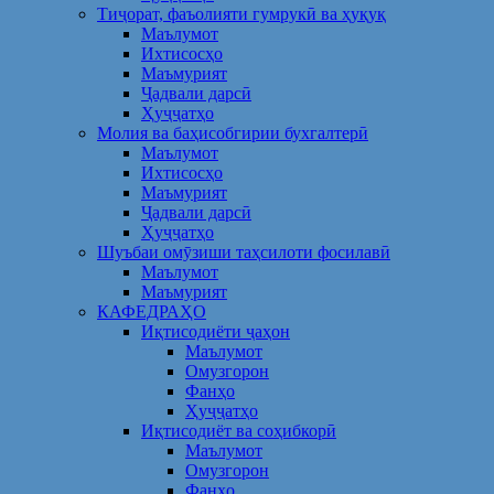
Тиҷорат, фаъолияти гумрукӣ ва ҳуқуқ
Маълумот
Ихтисосҳо
Маъмурият
Ҷадвали дарсӣ
Ҳуҷҷатҳо
Молия ва баҳисобгирии бухгалтерӣ
Маълумот
Ихтисосҳо
Маъмурият
Ҷадвали дарсӣ
Ҳуҷҷатҳо
Шуъбаи омӯзиши таҳсилоти фосилавӣ
Маълумот
Маъмурият
КАФЕДРАҲО
Иқтисодиёти ҷаҳон
Маълумот
Омузгорон
Фанҳо
Ҳуҷҷатҳо
Иқтисодиёт ва соҳибкорӣ
Маълумот
Омузгорон
Фанҳо