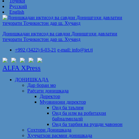
Тоҷикӣ
Русский
English
Донишкадаи иқтисод ва савдои Донишгоҳи давлатии
тиҷорати Тоҷикистон дар ш. Хуҷанд
+992 (3422) 6-03-21
e-mail: info@iet.tj
ALFA XPress
ДОНИШКАДА
Дар бораи мо
Раёсати донишкада
Директор
Муовинони директор
Оид ба таълим
Оид ба илм ва робитаҳои
байналмилалӣ
Оид ба тарбия ва рушди ҷавонон
Сохтори Донишкада
Ҳуҷҷатҳои расмии донишкада