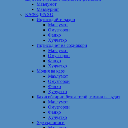
Маълумот
Маъмурият
КАФЕДРАҲО
Иқтисодиёти ҷаҳон
Маълумот
Омузгорон
Фанҳо
Ҳуҷҷатҳо
Иқтисодиёт ва соҳибкорӣ
Маълумот
Омузгорон
Фанҳо
Ҳуҷҷатҳо
Молия ва қарз
Маълумот
Омузгорон
Фанҳо
Ҳуҷҷатҳо
Баҳисобгирии бухгалтерӣ, таҳлил ва аудит
Маълумот
Омузгорон
Фанҳо
Ҳуҷҷатҳо
Ҳуқуқшиносӣ
Маълумот