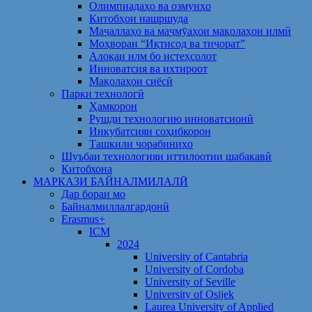
Олимпиадаҳо ва озмунҳо
Китобҳои нашршуда
Маҷаллаҳо ва маҷмӯаҳои мақолаҳои илмӣ
Моҳвораи “Иқтисод ва тиҷорат”
Алоқаи илм бо истеҳсолот
Инноватсия ва ихтироот
Мақолаҳои сиёсӣ
Парки технологӣ
Ҳамкорон
Рушди технологию инноватсионӣ
Инкубатсияи соҳибкорон
Ташкили чорабиниҳо
Шуъбаи технологияи иттилоотии шабакавӣ
Китобхона
МАРКАЗИ БАЙНАЛМИЛАЛӢ
Дар бораи мо
Байналмиллалгардонӣ
Erasmus+
ICM
2024
University of Cantabria
University of Cordoba
University of Seville
University of Osijek
Laurea University of Applied