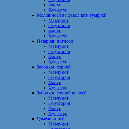
Фанҳо
Ҳуҷҷатҳо
Молшиносӣ ва фаъолияти гумрукӣ
Маълумот
Омузгорон
Фанҳо
Ҳуҷҷатҳо
Назарияи иқтисод
Маълумот
Омузгорон
Фанҳо
Ҳуҷҷатҳо
Забонҳои хориҷӣ
Маълумот
Омузгорон
Фанҳо
Ҳуҷҷатҳо
Забонҳои тоҷикӣ ва русӣ
Маълумот
Омузгорон
Фанҳо
Ҳуҷҷатҳо
Ҷомеашиносӣ
Маълумот