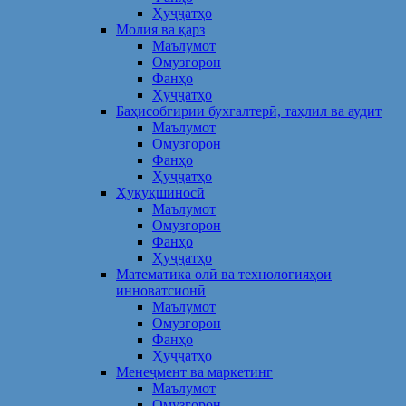
Ҳуҷҷатҳо
Молия ва қарз
Маълумот
Омузгорон
Фанҳо
Ҳуҷҷатҳо
Баҳисобгирии бухгалтерӣ, таҳлил ва аудит
Маълумот
Омузгорон
Фанҳо
Ҳуҷҷатҳо
Ҳуқуқшиносӣ
Маълумот
Омузгорон
Фанҳо
Ҳуҷҷатҳо
Математика олӣ ва технологияҳои
инноватсионӣ
Маълумот
Омузгорон
Фанҳо
Ҳуҷҷатҳо
Менеҷмент ва маркетинг
Маълумот
Омузгорон