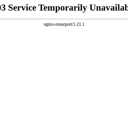
03 Service Temporarily Unavailab
nginx-reuseport/1.21.1