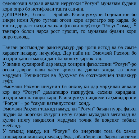
фаъолсозии чархаи аввали нерӯгоҳи “Роғун” муназзам будани
кори онро бо истифодаи танга санҷид.
ДУШАНБЕ, 16 ноя — Sputnik. Раисиҷумҳури Тоҷикистон бо
зикри номи Худо тугмаи оғози кори агрегатро зер карда, бо
танга дар даст назди чархаи фаъоли нерӯгоҳи “Роғун” омад. Ӯ
тангаро болои чарха рост гузошт, то муназзам будани кори
онро озмояд.
Тангаи ростмондаи раисиҷумҳур дар ҷояш истод ва ба самте
ҳаракат накарду наҷунбид. Дар пайи ин Эмомалӣ Раҳмон бо
изҳори қаноатмандӣ даст бардошту қарсак зад.
Ӯ зимни суханронӣ дар назди ҳозирин фаъолсозии “Роғун”-ро
оғози давраи нави ҳаёти ҷомеа ва давлат хонда, аз номи
мардуми Тоҷикистон ва Ҳукумат ба сохтмончиён ташаккур
гуфт.
Эмомалӣ Раҳмон инчунин ба онҳое, ки дар марҳилаи аввали
кор дар “Роғун” даъваташро пазируфта, саҳмия хариданд,
изҳори миннатдорӣ кард. Раисиҷумҳур иқдоми саҳмиядорони
“Роғун” – ро “саҳми ватандӯстона” хонд.
Эмомалӣ Раҳмон таъкид намуд, ки “Роғун” баъди пурра фаъол
шудан ба боргоҳи бузурги нуру гармӣ мубаддал мегардад ва
кулли нияту нақшаҳои мардуми тоҷик ба воқеият табдил
меёбанд.
Ӯ таъкид намуд, ки “Роғун” бо энергияи тоза ба ҳамаи
кишварҳои минтақа муфид буда, обанбори он барои танзими