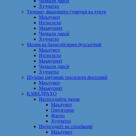
Ҷадвали дарсӣ
Ҳуҷҷатҳо
Тиҷорат, фаъолияти гумрукӣ ва ҳуқуқ
Маълумот
Ихтисосҳо
Маъмурият
Ҷадвали дарсӣ
Ҳуҷҷатҳо
Молия ва баҳисобгирии бухгалтерӣ
Маълумот
Ихтисосҳо
Маъмурият
Ҷадвали дарсӣ
Ҳуҷҷатҳо
Шуъбаи омӯзиши таҳсилоти фосилавӣ
Маълумот
Маъмурият
КАФЕДРАҲО
Иқтисодиёти ҷаҳон
Маълумот
Омузгорон
Фанҳо
Ҳуҷҷатҳо
Иқтисодиёт ва соҳибкорӣ
Маълумот