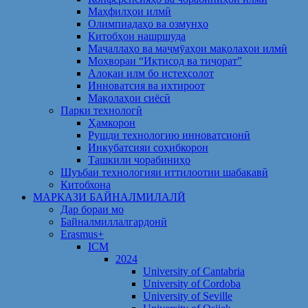
Маҳфилҳои илмӣ
Олимпиадаҳо ва озмунҳо
Китобҳои нашршуда
Маҷаллаҳо ва маҷмӯаҳои мақолаҳои илмӣ
Моҳвораи “Иқтисод ва тиҷорат”
Алоқаи илм бо истеҳсолот
Инноватсия ва ихтироот
Мақолаҳои сиёсӣ
Парки технологӣ
Ҳамкорон
Рушди технологию инноватсионӣ
Инкубатсияи соҳибкорон
Ташкили чорабиниҳо
Шуъбаи технологияи иттилоотии шабакавӣ
Китобхона
МАРКАЗИ БАЙНАЛМИЛАЛӢ
Дар бораи мо
Байналмиллалгардонӣ
Erasmus+
ICM
2024
University of Cantabria
University of Cordoba
University of Seville