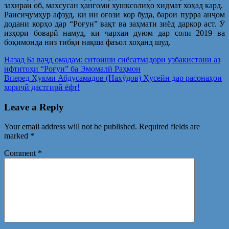
захираи об, махсусан ҳангоми хушксолиҳо хидмат хоҳад кард.
Раисиҷумҳур афзуд, ки ин оғози кор буда, барои пурра анҷом
додани корҳо дар “Роғун” вақт ва заҳмати зиёд даркор аст. Ӯ
изҳори боварӣ намуд, ки чархаи дуюм дар соли 2019 ва
боқимонда низ тибқи нақша фаъол хоҳанд шуд.
Post
Предыдущая
Назад
Ба ваҷд омадам: ситоиши сиёсатмадори узбакистонӣ аз
запись:
ифтитоҳи “Роғун” ба Эмомалӣ Раҳмон
navigation
Следующая
Вперед
Ҳукми Абдусамадов (Нахӯдов) Ҳусейн дар расонаҳои
запись:
хориҷӣ дастгирӣ ёфт!
Leave a Reply
Your email address will not be published.
Required fields are
marked
*
Comment
*