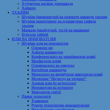
Ҳуҷҷатҳои расмии донишкада
Хабарҳо
ТАЪЛИМ
Шуъбаи банақшагирӣ ва назорати раванди таълим
Шуъбаи мониторинг ва идоракунии сифати
таълим
Маркази бақайдгирӣ, тестӣ ва машварат
Курсҳои тайёрӣ
ИЛМ ВА ИННОВАТСИЯ
Шуъбаи илм ва инноватсия
Олимони мо
Ҳайати кормандон
Конференсияҳо ва чорабиниҳои илмӣ
Маҳфилҳои илмӣ
Олимпиадаҳо ва озмунҳо
Китобҳои нашршуда
Маҷаллаҳо ва маҷмӯаҳои мақолаҳои илмӣ
Моҳвораи “Иқтисод ва тиҷорат”
Алоқаи илм бо истеҳсолот
Инноватсия ва ихтироот
Мақолаҳои сиёсӣ
Парки технологӣ
Ҳамкорон
Рушди технологию инноватсионӣ
Инкубатсияи соҳибкорон