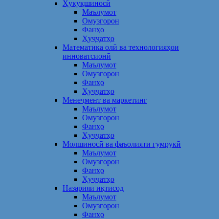
Ҳуқуқшиносӣ
Маълумот
Омузгорон
Фанҳо
Ҳуҷҷатҳо
Математика олӣ ва технологияҳои
инноватсионӣ
Маълумот
Омузгорон
Фанҳо
Ҳуҷҷатҳо
Менеҷмент ва маркетинг
Маълумот
Омузгорон
Фанҳо
Ҳуҷҷатҳо
Молшиносӣ ва фаъолияти гумрукӣ
Маълумот
Омузгорон
Фанҳо
Ҳуҷҷатҳо
Назарияи иқтисод
Маълумот
Омузгорон
Фанҳо