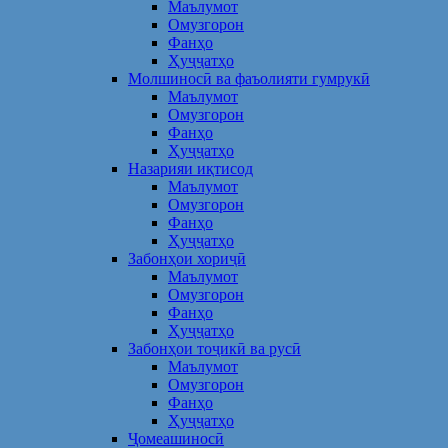
Маълумот
Омузгорон
Фанҳо
Ҳуҷҷатҳо
Молшиносӣ ва фаъолияти гумрукӣ
Маълумот
Омузгорон
Фанҳо
Ҳуҷҷатҳо
Назарияи иқтисод
Маълумот
Омузгорон
Фанҳо
Ҳуҷҷатҳо
Забонҳои хориҷӣ
Маълумот
Омузгорон
Фанҳо
Ҳуҷҷатҳо
Забонҳои тоҷикӣ ва русӣ
Маълумот
Омузгорон
Фанҳо
Ҳуҷҷатҳо
Ҷомеашиносӣ