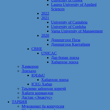
University of Osijek
Laurea University of Applied
Sciences
2022
2021
University of Cantabria
University of Cordoba
Varna University of Management
2020
Донишгоҳи Пиза
Донишгоҳи Кантабрия
CBHE
UNICAC
Дар бораи лоиҳа
Хабарҳои лоиҳа
Ҳамкорон
Лоихаҳо
IQEduU
Хабарҳои лоиҳа
ICEG Хабар
Таълими забонҳои хориҷӣ
Ҳайати кормандон
Дастаи «Энактус»
ТАРБИЯ
Муқовимат ба коррупсия