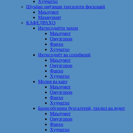
Ҳуҷҷатҳо
Шуъбаи омӯзиши таҳсилоти фосилавӣ
Маълумот
Маъмурият
КАФЕДРАҲО
Иқтисодиёти ҷаҳон
Маълумот
Омузгорон
Фанҳо
Ҳуҷҷатҳо
Иқтисодиёт ва соҳибкорӣ
Маълумот
Омузгорон
Фанҳо
Ҳуҷҷатҳо
Молия ва қарз
Маълумот
Омузгорон
Фанҳо
Ҳуҷҷатҳо
Баҳисобгирии бухгалтерӣ, таҳлил ва аудит
Маълумот
Омузгорон
Фанҳо
Ҳуҷҷатҳо