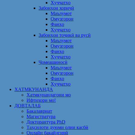
Ҳуҷҷатҳо
Забонҳои хориҷӣ
Маълумот
Омузгорон
Фанҳо
Ҳуҷҷатҳо
Забонҳои тоҷикӣ ва русӣ
Маълумот
Омузгорон
Фанҳо
Ҳуҷҷатҳо
Ҷомеашиносӣ
Маълумот
Омузгорон
Фанҳо
Ҳуҷҷатҳо
ХАТМКУНАНДА
Хатмкунандагони мо
Ифтихори мо!
ДОВТАЛАБ
Бакалавриат
Магистратура
Докторантура PhD
Таҳсилоти дуюми олии касбӣ
Онлайн бақайдгирӣ