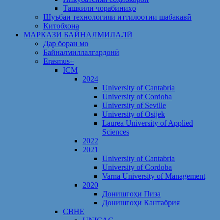
Ташкили чорабиниҳо
Шуъбаи технологияи иттилоотии шабакавӣ
Китобхона
МАРКАЗИ БАЙНАЛМИЛАЛӢ
Дар бораи мо
Байналмиллалгардонӣ
Erasmus+
ICM
2024
University of Cantabria
University of Cordoba
University of Seville
University of Osijek
Laurea University of Applied
Sciences
2022
2021
University of Cantabria
University of Cordoba
Varna University of Management
2020
Донишгоҳи Пиза
Донишгоҳи Кантабрия
CBHE