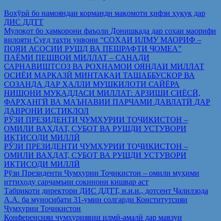
Вохўрӣ бо намояндаи корманди мақомоти ҳифзи ҳуқуқ дар
ДИС ДДТТ
Мулоқот бо ҳамкорони фаъоли Донишкада дар соҳаи маорифи
вилояти Суғд таҳти унвони “СОҲАИ ИЛМУ МАОРИФ –
ПОЯИ АСОСИИ РУШД ВА ПЕШРАФТИ ҶОМЕА”
ПАЁМИ ПЕШВОИ МИЛЛАТ – САНАДИ
САРНАВИШТСОЗ ВА РОҲНАМОИ ОЯНДАИ МИЛЛАТ
ОСИЁИ МАРКАЗӢ МИНТАҚАИ ТАШАББУСКОР ВА
СОЗАНДА ДАР ҲАЛЛИ МУШКИЛОТИ САЙЁРА
НИШОНИ МУҚАДДАСИ МИЛЛАТ: АРЗИШИ СИЁСӢ,
ФАРҲАНГӢ ВА МАЪНАВИИ ПАРЧАМИ ДАВЛАТӢ ДАР
ДАВРОНИ ИСТИҚЛОЛ
РӮЗИ ПРЕЗИДЕНТИ ҶУМҲУРИИ ТОҶИКИСТОН –
ОМИЛИ ВАҲДАТ, СУБОТ ВА РУШДИ УСТУВОРИ
ИҚТИСОДИ МИЛЛӢ
РӮЗИ ПРЕЗИДЕНТИ ҶУМҲУРИИ ТОҶИКИСТОН –
ОМИЛИ ВАҲДАТ, СУБОТ ВА РУШДИ УСТУВОРИ
ИҚТИСОДИ МИЛЛӢ
Рўзи Президенти Ҷумҳурии Тоҷикистон – омили муҳими
иттиҳоду сарҷамъии сокинони кишвар аст
Табрикоти директори ДИС ДДТТ, н.и.и., дотсент Ҷалилзода
А.А. ба муносибати 31-умин солгарди Конститутсияи
Ҷумҳурии Тоҷикистон
Конференсияи ҷумҳуриявии илмӣ-амалӣ дар мавзуи