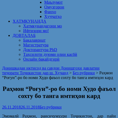
Маълумот
Омузгорон
Фанҳо
Ҳуҷҷатҳо
ХАТМКУНАНДА
Хатмкунандагони мо
Ифтихори мо!
ДОВТАЛАБ
Бакалавриат
Магистратура
Докторантура PhD
Таҳсилоти дуюми олии касбӣ
Онлайн бақайдгирӣ
Донишкадаи иқтисод ва савдои Донишгоҳи давлатии
тиҷорати Тоҷикистон дар ш. Хуҷанд
>
Без рубрики
>
Раҳмон
“Роғун”-ро бо номи Худо фаъол сохту бо танга имтиҳон кард
Раҳмон “Роғун”-ро бо номи Худо фаъол
сохту бо танга имтиҳон кард
26.11.2018
26.11.2018
Без рубрики
Эмомалӣ Раҳмон, раисиҷумҳури Тоҷикистон, дар пайи