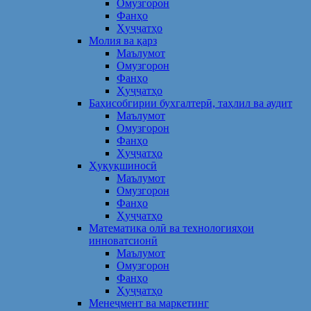
Омузгорон
Фанҳо
Ҳуҷҷатҳо
Молия ва қарз
Маълумот
Омузгорон
Фанҳо
Ҳуҷҷатҳо
Баҳисобгирии бухгалтерӣ, таҳлил ва аудит
Маълумот
Омузгорон
Фанҳо
Ҳуҷҷатҳо
Ҳуқуқшиносӣ
Маълумот
Омузгорон
Фанҳо
Ҳуҷҷатҳо
Математика олӣ ва технологияҳои
инноватсионӣ
Маълумот
Омузгорон
Фанҳо
Ҳуҷҷатҳо
Менеҷмент ва маркетинг