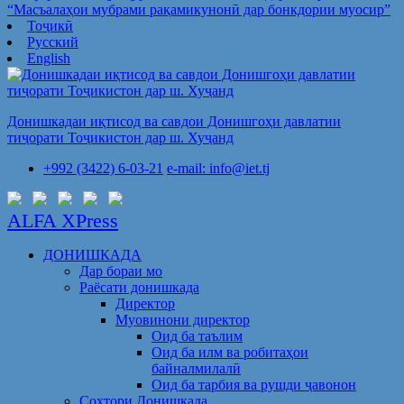
“Масъалаҳои мубрами рақамикунонӣ дар бонкдории муосир”
Тоҷикӣ
Русский
English
Донишкадаи иқтисод ва савдои Донишгоҳи давлатии
тиҷорати Тоҷикистон дар ш. Хуҷанд
+992 (3422) 6-03-21
e-mail: info@iet.tj
ALFA XPress
ДОНИШКАДА
Дар бораи мо
Раёсати донишкада
Директор
Муовинони директор
Оид ба таълим
Оид ба илм ва робитаҳои
байналмилалӣ
Оид ба тарбия ва рушди ҷавонон
Сохтори Донишкада