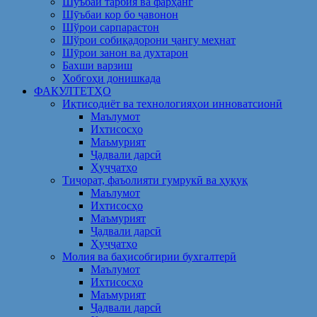
Шуъбаи тарбия ва фарҳанг
Шӯъбаи кор бо ҷавонон
Шўрои сарпарастон
Шўрои собиқадорони ҷангу меҳнат
Шӯрои занон ва духтарон
Бахши варзиш
Хобгоҳи донишкада
ФАКУЛТЕТҲО
Иқтисодиёт ва технологияҳои инноватсионӣ
Маълумот
Ихтисосҳо
Маъмурият
Ҷадвали дарсӣ
Ҳуҷҷатҳо
Тиҷорат, фаъолияти гумрукӣ ва ҳуқуқ
Маълумот
Ихтисосҳо
Маъмурият
Ҷадвали дарсӣ
Ҳуҷҷатҳо
Молия ва баҳисобгирии бухгалтерӣ
Маълумот
Ихтисосҳо
Маъмурият
Ҷадвали дарсӣ