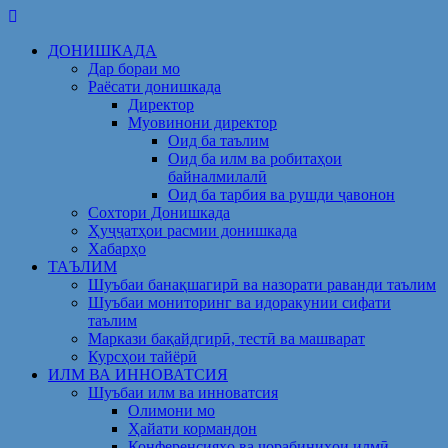
Skip
to
ДОНИШКАДА
content
Дар бораи мо
Раёсати донишкада
Директор
Муовинони директор
Оид ба таълим
Оид ба илм ва робитаҳои
байналмилалӣ
Оид ба тарбия ва рушди ҷавонон
Сохтори Донишкада
Ҳуҷҷатҳои расмии донишкада
Хабарҳо
ТАЪЛИМ
Шуъбаи банақшагирӣ ва назорати раванди таълим
Шуъбаи мониторинг ва идоракунии сифати
таълим
Маркази бақайдгирӣ, тестӣ ва машварат
Курсҳои тайёрӣ
ИЛМ ВА ИННОВАТСИЯ
Шуъбаи илм ва инноватсия
Олимони мо
Ҳайати кормандон
Конференсияҳо ва чорабиниҳои илмӣ