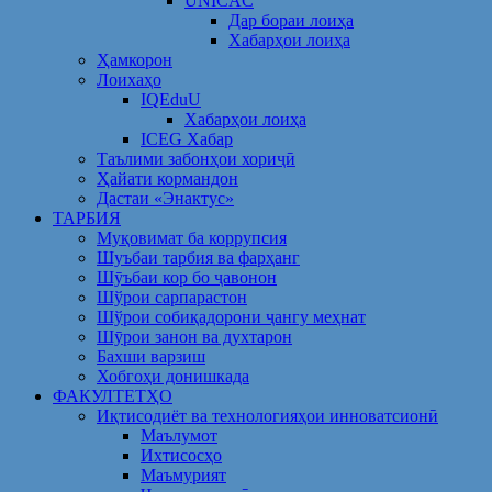
UNICAC
Дар бораи лоиҳа
Хабарҳои лоиҳа
Ҳамкорон
Лоихаҳо
IQEduU
Хабарҳои лоиҳа
ICEG Хабар
Таълими забонҳои хориҷӣ
Ҳайати кормандон
Дастаи «Энактус»
ТАРБИЯ
Муқовимат ба коррупсия
Шуъбаи тарбия ва фарҳанг
Шӯъбаи кор бо ҷавонон
Шўрои сарпарастон
Шўрои собиқадорони ҷангу меҳнат
Шӯрои занон ва духтарон
Бахши варзиш
Хобгоҳи донишкада
ФАКУЛТЕТҲО
Иқтисодиёт ва технологияҳои инноватсионӣ
Маълумот
Ихтисосҳо
Маъмурият