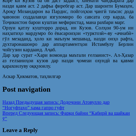
Коре ки Кузов ба он даст задааст, хиёнати чандкарата дар
назди қавм аст. 2 дафъа фиребгар аст. Дар шароити Бумаҳен,
Ароқу Мозандарон ва Пардис, пойгоҳхои ҷангӣ таъсис дода
ҷавонон соддалавҳи язгуломиро бо савсата сер карда, ба
Тоҷикистон барои куштан мефиристад, мана рахбари марг.
Орзуи қатлу кушторро дорад, ин Кузов. Солҳои 90-ум ин
наҳзатиҳо мардумро бо ёвасароиҳои «турктозӣ»-ву «ачнабӣ»
гӯл мезаданд, ҳоло ки маълум мешавад, назди онҳо рафта,
духтаронашонро дар аппартаментҳои Истамбулу Берлин
чойгузин кардаанд. Аҷаб.
Дар ҳар сурат «Хари вомонда маътали ғелзанист». Ал-Ҳазар
аз ғелзаниҳои кузов дар назди ҷомеаи охундӣ ва қавми
қарахонлуву оққуюнлу.
Аскар Ҳикматов, таҳлилгар
Post navigation
Назад
Предыдущая запись:
Додоҷони Атовулло дар
“Ногуфтаҳо” ҳама гапро гуфт
Вперед
Следующая запись:
Фарқи байни “Кабирӣ ва шайкаи
ӯ”
Leave a Reply