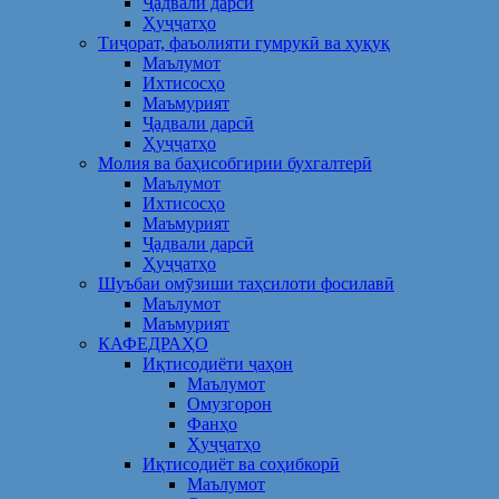
Ҷадвали дарсӣ
Ҳуҷҷатҳо
Тиҷорат, фаъолияти гумрукӣ ва ҳуқуқ
Маълумот
Ихтисосҳо
Маъмурият
Ҷадвали дарсӣ
Ҳуҷҷатҳо
Молия ва баҳисобгирии бухгалтерӣ
Маълумот
Ихтисосҳо
Маъмурият
Ҷадвали дарсӣ
Ҳуҷҷатҳо
Шуъбаи омӯзиши таҳсилоти фосилавӣ
Маълумот
Маъмурият
КАФЕДРАҲО
Иқтисодиёти ҷаҳон
Маълумот
Омузгорон
Фанҳо
Ҳуҷҷатҳо
Иқтисодиёт ва соҳибкорӣ
Маълумот