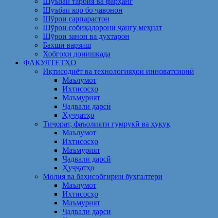
Шуъбаи тарбия ва фарҳанг
Шӯъбаи кор бо ҷавонон
Шўрои сарпарастон
Шўрои собиқадорони ҷангу меҳнат
Шӯрои занон ва духтарон
Бахши варзиш
Хобгоҳи донишкада
ФАКУЛТЕТҲО
Иқтисодиёт ва технологияҳои инноватсионӣ
Маълумот
Ихтисосҳо
Маъмурият
Ҷадвали дарсӣ
Ҳуҷҷатҳо
Тиҷорат, фаъолияти гумрукӣ ва ҳуқуқ
Маълумот
Ихтисосҳо
Маъмурият
Ҷадвали дарсӣ
Ҳуҷҷатҳо
Молия ва баҳисобгирии бухгалтерӣ
Маълумот
Ихтисосҳо
Маъмурият
Ҷадвали дарсӣ