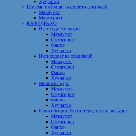
Ҳуҷҷатҳо
Шуъбаи омӯзиши таҳсилоти фосилавӣ
Маълумот
Маъмурият
КАФЕДРАҲО
Иқтисодиёти ҷаҳон
Маълумот
Омузгорон
Фанҳо
Ҳуҷҷатҳо
Иқтисодиёт ва соҳибкорӣ
Маълумот
Омузгорон
Фанҳо
Ҳуҷҷатҳо
Молия ва қарз
Маълумот
Омузгорон
Фанҳо
Ҳуҷҷатҳо
Баҳисобгирии бухгалтерӣ, таҳлил ва аудит
Маълумот
Омузгорон
Фанҳо
Ҳуҷҷатҳо