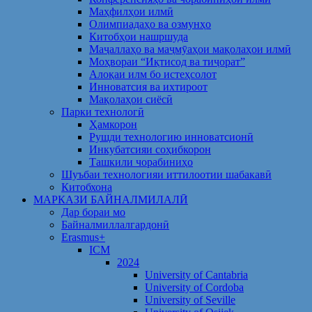
Маҳфилҳои илмӣ
Олимпиадаҳо ва озмунҳо
Китобҳои нашршуда
Маҷаллаҳо ва маҷмӯаҳои мақолаҳои илмӣ
Моҳвораи “Иқтисод ва тиҷорат”
Алоқаи илм бо истеҳсолот
Инноватсия ва ихтироот
Мақолаҳои сиёсӣ
Парки технологӣ
Ҳамкорон
Рушди технологию инноватсионӣ
Инкубатсияи соҳибкорон
Ташкили чорабиниҳо
Шуъбаи технологияи иттилоотии шабакавӣ
Китобхона
МАРКАЗИ БАЙНАЛМИЛАЛӢ
Дар бораи мо
Байналмиллалгардонӣ
Erasmus+
ICM
2024
University of Cantabria
University of Cordoba
University of Seville