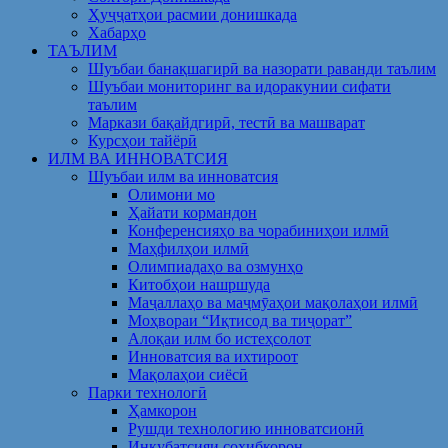
Ҳуҷҷатҳои расмии донишкада
Хабарҳо
ТАЪЛИМ
Шуъбаи банақшагирӣ ва назорати раванди таълим
Шуъбаи мониторинг ва идоракунии сифати
таълим
Маркази бақайдгирӣ, тестӣ ва машварат
Курсҳои тайёрӣ
ИЛМ ВА ИННОВАТСИЯ
Шуъбаи илм ва инноватсия
Олимони мо
Ҳайати кормандон
Конференсияҳо ва чорабиниҳои илмӣ
Маҳфилҳои илмӣ
Олимпиадаҳо ва озмунҳо
Китобҳои нашршуда
Маҷаллаҳо ва маҷмӯаҳои мақолаҳои илмӣ
Моҳвораи “Иқтисод ва тиҷорат”
Алоқаи илм бо истеҳсолот
Инноватсия ва ихтироот
Мақолаҳои сиёсӣ
Парки технологӣ
Ҳамкорон
Рушди технологию инноватсионӣ
Инкубатсияи соҳибкорон