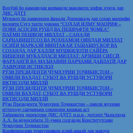
Вохўрӣ бо намояндаи корманди мақомоти ҳифзи ҳуқуқ дар
ДИС ДДТТ
Мулоқот бо ҳамкорони фаъоли Донишкада дар соҳаи маорифи
вилояти Суғд таҳти унвони “СОҲАИ ИЛМУ МАОРИФ –
ПОЯИ АСОСИИ РУШД ВА ПЕШРАФТИ ҶОМЕА”
ПАЁМИ ПЕШВОИ МИЛЛАТ – САНАДИ
САРНАВИШТСОЗ ВА РОҲНАМОИ ОЯНДАИ МИЛЛАТ
ОСИЁИ МАРКАЗӢ МИНТАҚАИ ТАШАББУСКОР ВА
СОЗАНДА ДАР ҲАЛЛИ МУШКИЛОТИ САЙЁРА
НИШОНИ МУҚАДДАСИ МИЛЛАТ: АРЗИШИ СИЁСӢ,
ФАРҲАНГӢ ВА МАЪНАВИИ ПАРЧАМИ ДАВЛАТӢ ДАР
ДАВРОНИ ИСТИҚЛОЛ
РӮЗИ ПРЕЗИДЕНТИ ҶУМҲУРИИ ТОҶИКИСТОН –
ОМИЛИ ВАҲДАТ, СУБОТ ВА РУШДИ УСТУВОРИ
ИҚТИСОДИ МИЛЛӢ
РӮЗИ ПРЕЗИДЕНТИ ҶУМҲУРИИ ТОҶИКИСТОН –
ОМИЛИ ВАҲДАТ, СУБОТ ВА РУШДИ УСТУВОРИ
ИҚТИСОДИ МИЛЛӢ
Рўзи Президенти Ҷумҳурии Тоҷикистон – омили муҳими
иттиҳоду сарҷамъии сокинони кишвар аст
Табрикоти директори ДИС ДДТТ, н.и.и., дотсент Ҷалилзода
А.А. ба муносибати 31-умин солгарди Конститутсияи
Ҷумҳурии Тоҷикистон
Конференсияи ҷумҳуриявии илмӣ-амалӣ дар мавзуи