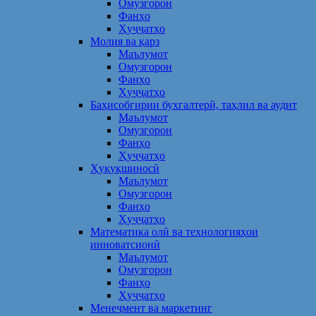
Омузгорон
Фанҳо
Ҳуҷҷатҳо
Молия ва қарз
Маълумот
Омузгорон
Фанҳо
Ҳуҷҷатҳо
Баҳисобгирии бухгалтерӣ, таҳлил ва аудит
Маълумот
Омузгорон
Фанҳо
Ҳуҷҷатҳо
Ҳуқуқшиносӣ
Маълумот
Омузгорон
Фанҳо
Ҳуҷҷатҳо
Математика олӣ ва технологияҳои
инноватсионӣ
Маълумот
Омузгорон
Фанҳо
Ҳуҷҷатҳо
Менеҷмент ва маркетинг