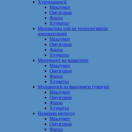
Ҳуқуқшиносӣ
Маълумот
Омузгорон
Фанҳо
Ҳуҷҷатҳо
Математика олӣ ва технологияҳои
инноватсионӣ
Маълумот
Омузгорон
Фанҳо
Ҳуҷҷатҳо
Менеҷмент ва маркетинг
Маълумот
Омузгорон
Фанҳо
Ҳуҷҷатҳо
Молшиносӣ ва фаъолияти гумрукӣ
Маълумот
Омузгорон
Фанҳо
Ҳуҷҷатҳо
Назарияи иқтисод
Маълумот
Омузгорон
Фанҳо