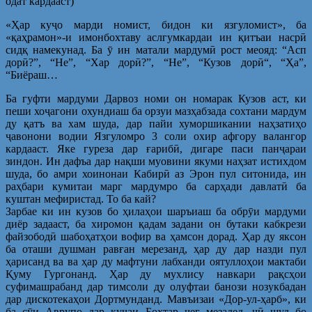
одат кардааст)
«Ҳар куҷо марди номист, бидон ки язгуломист», ба
«қаҳрамон»-и имонбохтаву аслгумкардаи ин қитъаи насрӣ
сидқ намекунад. Ба ӯ ин матали мардумӣ рост меояд: “Асп
дорӣ?”, “Не”, “Хар дорӣ?”, “Не”, “Кузов дорӣ“, “Ҳа”,
“Биёраш…
Ба гуфти мардуми Дарвоз номи он номарак Кузов аст, ки
пеши хоҷагони охундиаш ба орзуи мазҳабзада сохтани мардум
ду қатъ ва хам шуда, дар пайи хуморшикании наҳзатиҳо
ҷавонони водии Язгуломро 3 соли охир афгору валангор
кардааст. Яке гуреза дар ғарибӣ, дигаре паси панҷараи
зиндон. Ин дафъа дар нақши муовини якуми наҳзат истихдом
шуда, бо амри хоинонаи Кабирӣ аз Эрон пул ситонида, ин
раҳбари кумитаи марг мардумро ба сарҳади давлатӣ ба
куштан мефиристад. То ба кай?
Зарбае ки ин кузов бо ҳилаҳои шаръиаш ба обрӯи мардуми
диёр задааст, ба хиромон қадам задани он бутаки кабкрези
файзободӣ шабоҳатҳои вофир ва ҳамсон дорад. Ҳар ду яксон
ба оташи душман равған мерезанд, ҳар ду дар назди пул
ҳарисанд ва ва ҳар ду мафтуни лабханди оятуллоҳои мактаби
Қуму Гургонанд. Ҳар ду мухлису навкари рақсҳои
суфимашрабанд дар тимсоли ду олуфтаи банози нозукбадан
дар дискотекаҳои Дортмунданд. Мавъизаи «Дор-ул-ҳарб», ки
ба сӯи Аврупо дар қучаи Бохтар ҷеғ мезадед, чӣ шуд бо