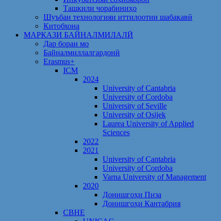
Ташкили чорабиниҳо
Шуъбаи технологияи иттилоотии шабакавӣ
Китобхона
МАРКАЗИ БАЙНАЛМИЛАЛӢ
Дар бораи мо
Байналмиллалгардонӣ
Erasmus+
ICM
2024
University of Cantabria
University of Cordoba
University of Seville
University of Osijek
Laurea University of Applied
Sciences
2022
2021
University of Cantabria
University of Cordoba
Varna University of Management
2020
Донишгоҳи Пиза
Донишгоҳи Кантабрия
CBHE