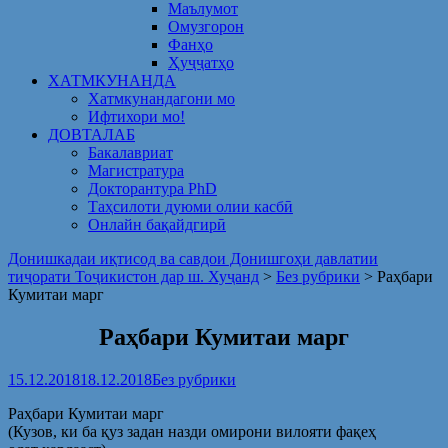
Маълумот
Омузгорон
Фанҳо
Ҳуҷҷатҳо
ХАТМКУНАНДА
Хатмкунандагони мо
Ифтихори мо!
ДОВТАЛАБ
Бакалавриат
Магистратура
Докторантура PhD
Таҳсилоти дуюми олии касбӣ
Онлайн бақайдгирӣ
Донишкадаи иқтисод ва савдои Донишгоҳи давлатии
тиҷорати Тоҷикистон дар ш. Хуҷанд
>
Без рубрики
>
Раҳбари
Кумитаи марг
Раҳбари Кумитаи марг
15.12.2018
18.12.2018
Без рубрики
Раҳбари Кумитаи марг
(Кузов, ки ба қуз задан назди омирони вилояти фақеҳ