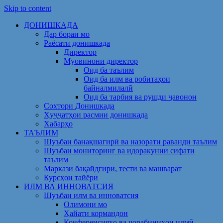
Skip to content
ДОНИШКАДА
Дар бораи мо
Раёсати донишкада
Директор
Муовинони директор
Оид ба таълим
Оид ба илм ва робитаҳои
байналмилалӣ
Оид ба тарбия ва рушди ҷавонон
Сохтори Донишкада
Ҳуҷҷатҳои расмии донишкада
Хабарҳо
ТАЪЛИМ
Шуъбаи банақшагирӣ ва назорати раванди таълим
Шуъбаи мониторинг ва идоракунии сифати
таълим
Маркази бақайдгирӣ, тестӣ ва машварат
Курсҳои тайёрӣ
ИЛМ ВА ИННОВАТСИЯ
Шуъбаи илм ва инноватсия
Олимони мо
Ҳайати кормандон
Конференсияҳо ва чорабиниҳои илмӣ