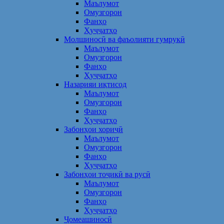
Маълумот
Омузгорон
Фанҳо
Ҳуҷҷатҳо
Молшиносӣ ва фаъолияти гумрукӣ
Маълумот
Омузгорон
Фанҳо
Ҳуҷҷатҳо
Назарияи иқтисод
Маълумот
Омузгорон
Фанҳо
Ҳуҷҷатҳо
Забонҳои хориҷӣ
Маълумот
Омузгорон
Фанҳо
Ҳуҷҷатҳо
Забонҳои тоҷикӣ ва русӣ
Маълумот
Омузгорон
Фанҳо
Ҳуҷҷатҳо
Ҷомеашиносӣ