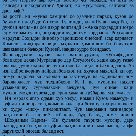
фалсафаи шаҳодататон? Ҳайҳот, во мусулмоно, салтанат аз
даст рафт?
Ба ростӣ, ки «кунад ҳамҷинс бо ҳамҷинс парвоз, қузов бо
бутаку он даҳбедӣ бо ғоз». Гуфтандӣ, ки «Шуши нақд беҳ аз
дунбаи насия» ва боз изҳор доштандӣ : «Акка роҳгардии зоғро
ёд мегирам гуфта, роҳгардии худро гум кардааст». Роҳгардии
мардуми Зоҳидон бинобар гароишҳои биёбонӣ асар кардааст.
Камоли аниқтараш авҷи чаҳолати ҳамнишнӣ бо балучҳои
шавқманди бачаҳои Кузовӣ, нақши худро бозидааст.
Фаровардаҳои кузов дар ватанфурӯшӣ, мӯйсафедони
бовиқори деҳаи Мутраванро дар Язгулом ба хашм қаҳру ғазаб
оварда, дуои оқпадарӣ чун атояш ба лиқояш бахшидаанд. Аз
изи вайронкориву найрангбозиҳои ин яҳудои маҳаллӣ, ки ору
номус надорад ва авлодан ба тавтиаҷӯӣ ва аҳдшиканӣ ном
баровардааст, чун тахрибкори №1 ва муовини наҳзат
усмакашиву сурмадавонӣ мекунад, чун оинаи каҷи
муллонамоҳои гуреза дар Эрон ҳама чиз рӯбарова маълум аст.
«Ин мардак агар одами хуб мебуд, номаш Кузов намебуд»-и
гуфтаи нишонраси ҳакиме ифодагари ботину зоҳири шохест,
ки худро «шоҳ» пиндоштааст. Чун мақомаки хазинадори
наҳзатиро ба сад риё ғасб карда буд, ба худ номе гирифт
«Шоҳнаими Карим». Ин булаҷаби таърихи муосир, дарк
накард, ки бо ҳалво гуфтан даҳон ширин намешавад, зарфи
дарунхолӣ овозаш баланд аст.