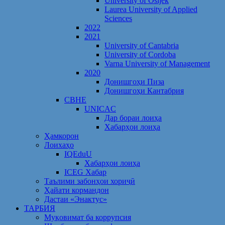
University of Osijek
Laurea University of Applied
Sciences
2022
2021
University of Cantabria
University of Cordoba
Varna University of Management
2020
Донишгоҳи Пиза
Донишгоҳи Кантабрия
CBHE
UNICAC
Дар бораи лоиҳа
Хабарҳои лоиҳа
Ҳамкорон
Лоихаҳо
IQEduU
Хабарҳои лоиҳа
ICEG Хабар
Таълими забонҳои хориҷӣ
Ҳайати кормандон
Дастаи «Энактус»
ТАРБИЯ
Муқовимат ба коррупсия