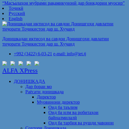
“Масъалаҳои мубрами рақамикунонӣ дар бонкдории муосир”
Тоҷикӣ
Русский
English
Донишкадаи иқтисод ва савдои Донишгоҳи давлатии
тиҷорати Тоҷикистон дар ш. Хуҷанд
+992 (3422) 6-03-21
e-mail: info@iet.tj
ALFA XPress
ДОНИШКАДА
Дар бораи мо
Раёсати донишкада
Директор
Муовинони директор
Оид ба таълим
Оид ба илм ва робитаҳои
байналмилалӣ
Оид ба тарбия ва рушди ҷавонон
Сохтори Донишкада