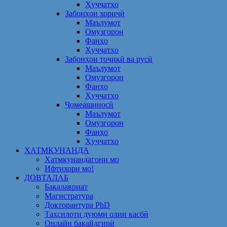
Ҳуҷҷатҳо
Забонҳои хориҷӣ
Маълумот
Омузгорон
Фанҳо
Ҳуҷҷатҳо
Забонҳои тоҷикӣ ва русӣ
Маълумот
Омузгорон
Фанҳо
Ҳуҷҷатҳо
Ҷомеашиносӣ
Маълумот
Омузгорон
Фанҳо
Ҳуҷҷатҳо
ХАТМКУНАНДА
Хатмкунандагони мо
Ифтихори мо!
ДОВТАЛАБ
Бакалавриат
Магистратура
Докторантура PhD
Таҳсилоти дуюми олии касбӣ
Онлайн бақайдгирӣ