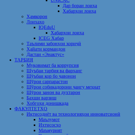
UNICAC
Дар бораи лоиҳа
Хабарҳои лоиҳа
Ҳамкорон
Лоихаҳо
IQEduU
Хабарҳои лоиҳа
ICEG Хабар
Таълими забонҳои хориҷӣ
Ҳайати кормандон
Дастаи «Энактус»
ТАРБИЯ
Муқовимат ба коррупсия
Шуъбаи тарбия ва фарҳанг
Шӯъбаи кор бо ҷавонон
Шўрои сарпарастон
Шўрои собиқадорони ҷангу меҳнат
Шӯрои занон ва духтарон
Бахши варзиш
Хобгоҳи донишкада
ФАКУЛТЕТҲО
Иқтисодиёт ва технологияҳои инноватсионӣ
Маълумот
Ихтисосҳо
Маъмурият