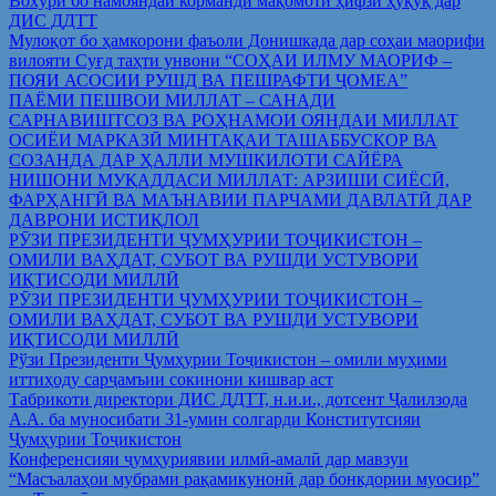
Вохўрӣ бо намояндаи корманди мақомоти ҳифзи ҳуқуқ дар
ДИС ДДТТ
Мулоқот бо ҳамкорони фаъоли Донишкада дар соҳаи маорифи
вилояти Суғд таҳти унвони “СОҲАИ ИЛМУ МАОРИФ –
ПОЯИ АСОСИИ РУШД ВА ПЕШРАФТИ ҶОМЕА”
ПАЁМИ ПЕШВОИ МИЛЛАТ – САНАДИ
САРНАВИШТСОЗ ВА РОҲНАМОИ ОЯНДАИ МИЛЛАТ
ОСИЁИ МАРКАЗӢ МИНТАҚАИ ТАШАББУСКОР ВА
СОЗАНДА ДАР ҲАЛЛИ МУШКИЛОТИ САЙЁРА
НИШОНИ МУҚАДДАСИ МИЛЛАТ: АРЗИШИ СИЁСӢ,
ФАРҲАНГӢ ВА МАЪНАВИИ ПАРЧАМИ ДАВЛАТӢ ДАР
ДАВРОНИ ИСТИҚЛОЛ
РӮЗИ ПРЕЗИДЕНТИ ҶУМҲУРИИ ТОҶИКИСТОН –
ОМИЛИ ВАҲДАТ, СУБОТ ВА РУШДИ УСТУВОРИ
ИҚТИСОДИ МИЛЛӢ
РӮЗИ ПРЕЗИДЕНТИ ҶУМҲУРИИ ТОҶИКИСТОН –
ОМИЛИ ВАҲДАТ, СУБОТ ВА РУШДИ УСТУВОРИ
ИҚТИСОДИ МИЛЛӢ
Рўзи Президенти Ҷумҳурии Тоҷикистон – омили муҳими
иттиҳоду сарҷамъии сокинони кишвар аст
Табрикоти директори ДИС ДДТТ, н.и.и., дотсент Ҷалилзода
А.А. ба муносибати 31-умин солгарди Конститутсияи
Ҷумҳурии Тоҷикистон
Конференсияи ҷумҳуриявии илмӣ-амалӣ дар мавзуи
“Масъалаҳои мубрами рақамикунонӣ дар бонкдории муосир”