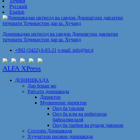
Тоҷикӣ
Русский
English
Донишкадаи иқтисод ва савдои Донишгоҳи давлатии
тиҷорати Тоҷикистон дар ш. Хуҷанд
+992 (3422) 6-03-21
e-mail: info@iet.tj
ALFA XPress
ДОНИШКАДА
Дар бораи мо
Раёсати донишкада
Директор
Муовинони директор
Оид ба таълим
Оид ба илм ва робитаҳои
байналмилалӣ
Оид ба тарбия ва рушди ҷавонон
Сохтори Донишкада
Ҳуҷҷатҳои расмии донишкада