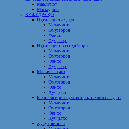
Маълумот
Маъмурият
КАФЕДРАҲО
Иқтисодиёти ҷаҳон
Маълумот
Омузгорон
Фанҳо
Ҳуҷҷатҳо
Иқтисодиёт ва соҳибкорӣ
Маълумот
Омузгорон
Фанҳо
Ҳуҷҷатҳо
Молия ва қарз
Маълумот
Омузгорон
Фанҳо
Ҳуҷҷатҳо
Баҳисобгирии бухгалтерӣ, таҳлил ва аудит
Маълумот
Омузгорон
Фанҳо
Ҳуҷҷатҳо
Ҳуқуқшиносӣ
Маълумот