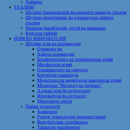
Хабарҳо
ТАЪЛИМ
Шуъбаи банақшагирӣ ва назорати раванди таълим
Шуъбаи мониторинг ва идоракунии сифати
таълим
Маркази бақайдгирӣ, тестӣ ва машварат
Курсҳои тайёрӣ
ИЛМ ВА ИННОВАТСИЯ
Шуъбаи илм ва инноватсия
Олимони мо
Ҳайати кормандон
Конференсияҳо ва чорабиниҳои илмӣ
Маҳфилҳои илмӣ
Олимпиадаҳо ва озмунҳо
Китобҳои нашршуда
Маҷаллаҳо ва маҷмӯаҳои мақолаҳои илмӣ
Моҳвораи “Иқтисод ва тиҷорат”
Алоқаи илм бо истеҳсолот
Инноватсия ва ихтироот
Мақолаҳои сиёсӣ
Парки технологӣ
Ҳамкорон
Рушди технологию инноватсионӣ
Инкубатсияи соҳибкорон
Ташкили чорабиниҳо