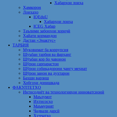
Хабарҳои лоиҳа
Ҳамкорон
Лоихаҳо
IQEduU
Хабарҳои лоиҳа
ICEG Хабар
Таълими забонҳои хориҷӣ
Ҳайати кормандон
Дастаи «Энактус»
ТАРБИЯ
Муқовимат ба коррупсия
Шуъбаи тарбия ва фарҳанг
Шӯъбаи кор бо ҷавонон
Шўрои сарпарастон
Шўрои собиқадорони ҷангу меҳнат
Шӯрои занон ва духтарон
Бахши варзиш
Хобгоҳи донишкада
ФАКУЛТЕТҲО
Иқтисодиёт ва технологияҳои инноватсионӣ
Маълумот
Ихтисосҳо
Маъмурият
Ҷадвали дарсӣ
Ҳуҷҷатҳо