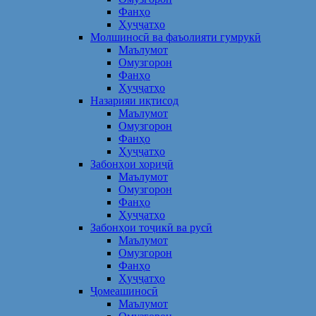
Фанҳо
Ҳуҷҷатҳо
Молшиносӣ ва фаъолияти гумрукӣ
Маълумот
Омузгорон
Фанҳо
Ҳуҷҷатҳо
Назарияи иқтисод
Маълумот
Омузгорон
Фанҳо
Ҳуҷҷатҳо
Забонҳои хориҷӣ
Маълумот
Омузгорон
Фанҳо
Ҳуҷҷатҳо
Забонҳои тоҷикӣ ва русӣ
Маълумот
Омузгорон
Фанҳо
Ҳуҷҷатҳо
Ҷомеашиносӣ
Маълумот