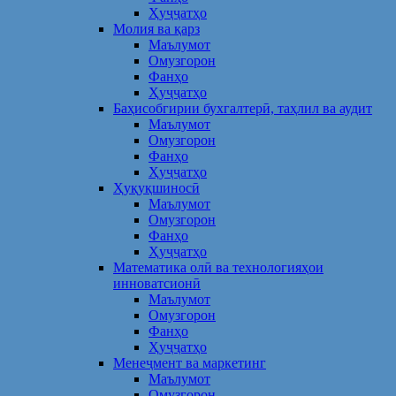
Ҳуҷҷатҳо
Молия ва қарз
Маълумот
Омузгорон
Фанҳо
Ҳуҷҷатҳо
Баҳисобгирии бухгалтерӣ, таҳлил ва аудит
Маълумот
Омузгорон
Фанҳо
Ҳуҷҷатҳо
Ҳуқуқшиносӣ
Маълумот
Омузгорон
Фанҳо
Ҳуҷҷатҳо
Математика олӣ ва технологияҳои
инноватсионӣ
Маълумот
Омузгорон
Фанҳо
Ҳуҷҷатҳо
Менеҷмент ва маркетинг
Маълумот
Омузгорон