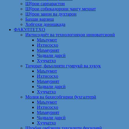
Шўрои сарпарастон
Шўрои собиқадорони ҷангу меҳнат
Шӯрои занон ва духтарон
Бахши варзиш
Хобгоҳи донишкада
ФАКУЛТЕТҲО
Иқтисодиёт ва технологияҳои инноватсионӣ
Маълумот
Ихтисосҳо
Маъмурият
Ҷадвали дарсӣ
Ҳуҷҷатҳо
Тиҷорат, фаъолияти гумрукӣ ва ҳуқуқ
Маълумот
Ихтисосҳо
Маъмурият
Ҷадвали дарсӣ
Ҳуҷҷатҳо
Молия ва баҳисобгирии бухгалтерӣ
Маълумот
Ихтисосҳо
Маъмурият
Ҷадвали дарсӣ
Ҳуҷҷатҳо
Шуъбаи омӯзиши таҳсилоти фосилавӣ