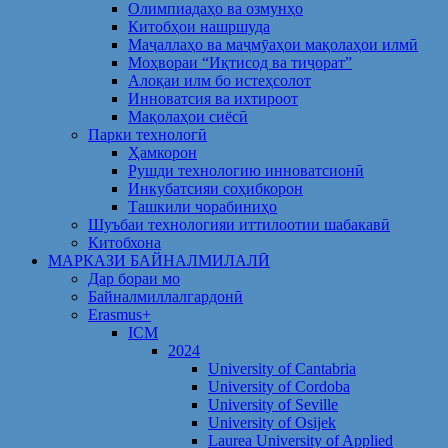
Олимпиадаҳо ва озмунҳо
Китобҳои нашршуда
Маҷаллаҳо ва маҷмӯаҳои мақолаҳои илмӣ
Моҳвораи “Иқтисод ва тиҷорат”
Алоқаи илм бо истеҳсолот
Инноватсия ва ихтироот
Мақолаҳои сиёсӣ
Парки технологӣ
Ҳамкорон
Рушди технологию инноватсионӣ
Инкубатсияи соҳибкорон
Ташкили чорабиниҳо
Шуъбаи технологияи иттилоотии шабакавӣ
Китобхона
МАРКАЗИ БАЙНАЛМИЛАЛӢ
Дар бораи мо
Байналмиллалгардонӣ
Erasmus+
ICM
2024
University of Cantabria
University of Cordoba
University of Seville
University of Osijek
Laurea University of Applied