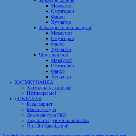
Забонҳои хориҷӣ
Маълумот
Омузгорон
Фанҳо
Ҳуҷҷатҳо
Забонҳои тоҷикӣ ва русӣ
Маълумот
Омузгорон
Фанҳо
Ҳуҷҷатҳо
Ҷомеашиносӣ
Маълумот
Омузгорон
Фанҳо
Ҳуҷҷатҳо
ХАТМКУНАНДА
Хатмкунандагони мо
Ифтихори мо!
ДОВТАЛАБ
Бакалавриат
Магистратура
Докторантура PhD
Таҳсилоти дуюми олии касбӣ
Онлайн бақайдгирӣ