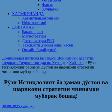
Омузгорон
Фанҳо
Ҳуҷҷатҳо
ХАТМКУНАНДА
Хатмкунандагони мо
Ифтихори мо!
ДОВТАЛАБ
Бакалавриат
Магистратура
Докторантура PhD
Таҳсилоти дуюми олии касбӣ
Онлайн бақайдгирӣ
Донишкадаи иқтисод ва савдои Донишгоҳи давлатии
тиҷорати Тоҷикистон дар ш. Хуҷанд
>
Хабарҳо
>
Рӯзи
Истиқлолият ба ҳамаи дӯстон ва шарикони стратегии
чиниамон муборак бошад!
Рӯзи Истиқлолият ба ҳамаи дӯстон ва
шарикони стратегии чиниамон
муборак бошад!
30.09.2025
Хабарҳо