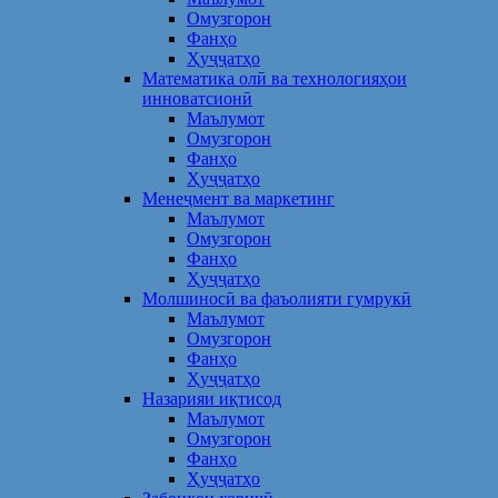
Омузгорон
Фанҳо
Ҳуҷҷатҳо
Математика олӣ ва технологияҳои
инноватсионӣ
Маълумот
Омузгорон
Фанҳо
Ҳуҷҷатҳо
Менеҷмент ва маркетинг
Маълумот
Омузгорон
Фанҳо
Ҳуҷҷатҳо
Молшиносӣ ва фаъолияти гумрукӣ
Маълумот
Омузгорон
Фанҳо
Ҳуҷҷатҳо
Назарияи иқтисод
Маълумот
Омузгорон
Фанҳо
Ҳуҷҷатҳо