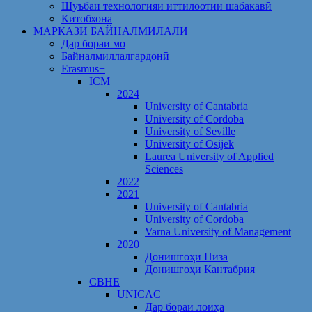
Шуъбаи технологияи иттилоотии шабакавӣ
Китобхона
МАРКАЗИ БАЙНАЛМИЛАЛӢ
Дар бораи мо
Байналмиллалгардонӣ
Erasmus+
ICM
2024
University of Cantabria
University of Cordoba
University of Seville
University of Osijek
Laurea University of Applied
Sciences
2022
2021
University of Cantabria
University of Cordoba
Varna University of Management
2020
Донишгоҳи Пиза
Донишгоҳи Кантабрия
CBHE
UNICAC
Дар бораи лоиҳа