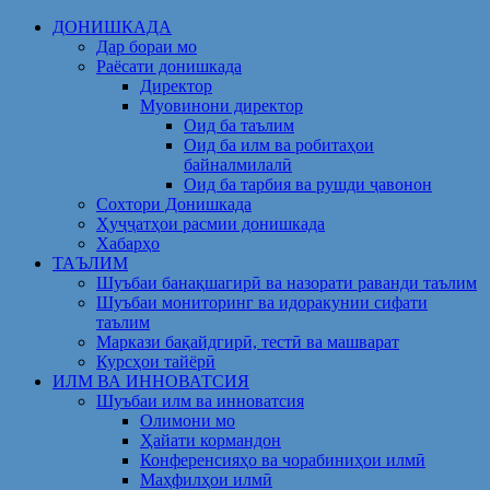
Skip
ДОНИШКАДА
to
Дар бораи мо
content
Раёсати донишкада
Директор
Муовинони директор
Оид ба таълим
Оид ба илм ва робитаҳои
байналмилалӣ
Оид ба тарбия ва рушди ҷавонон
Сохтори Донишкада
Ҳуҷҷатҳои расмии донишкада
Хабарҳо
ТАЪЛИМ
Шуъбаи банақшагирӣ ва назорати раванди таълим
Шуъбаи мониторинг ва идоракунии сифати
таълим
Маркази бақайдгирӣ, тестӣ ва машварат
Курсҳои тайёрӣ
ИЛМ ВА ИННОВАТСИЯ
Шуъбаи илм ва инноватсия
Олимони мо
Ҳайати кормандон
Конференсияҳо ва чорабиниҳои илмӣ
Маҳфилҳои илмӣ