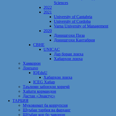
Sciences
2022
2021
University of Cantabria
University of Cordoba
Varna University of Management
2020
Донишгоҳи Пиза
Донишгоҳи Кантабрия
CBHE
UNICAC
Дар бораи лоиҳа
Хабарҳои лоиҳа
Ҳамкорон
Лоихаҳо
IQEduU
Хабарҳои лоиҳа
ICEG Хабар
Таълими забонҳои хориҷӣ
Ҳайати кормандон
Дастаи «Энактус»
ТАРБИЯ
Муқовимат ба коррупсия
Шуъбаи тарбия ва фарҳанг
Шӯъбаи кор бо ҷавонон