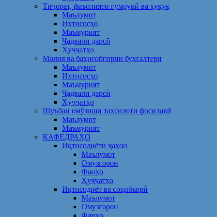
Тиҷорат, фаъолияти гумрукӣ ва ҳуқуқ
Маълумот
Ихтисосҳо
Маъмурият
Ҷадвали дарсӣ
Ҳуҷҷатҳо
Молия ва баҳисобгирии бухгалтерӣ
Маълумот
Ихтисосҳо
Маъмурият
Ҷадвали дарсӣ
Ҳуҷҷатҳо
Шуъбаи омӯзиши таҳсилоти фосилавӣ
Маълумот
Маъмурият
КАФЕДРАҲО
Иқтисодиёти ҷаҳон
Маълумот
Омузгорон
Фанҳо
Ҳуҷҷатҳо
Иқтисодиёт ва соҳибкорӣ
Маълумот
Омузгорон
Фанҳо